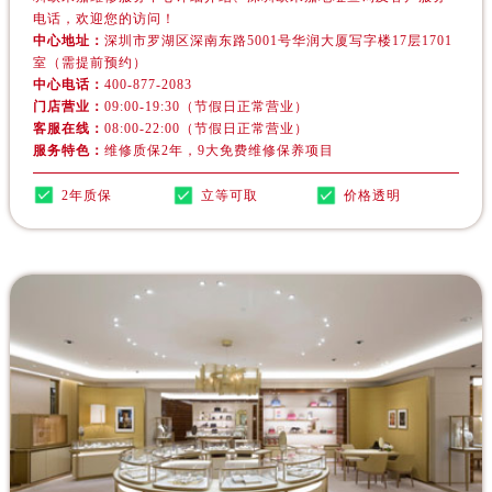
安徽省黄山市屯溪区黄山西路欧米茄售后服务中心（需提前预约）
电话，欢迎您的访问！
安徽省六安市金安区解放中路欧米茄售后服务中心（需提前预约）
中心地址：
深圳市罗湖区深南东路5001号华润大厦写字楼17层1701
室（需提前预约）
安徽省马鞍山市雨山区湖南西路欧米茄售后服务中心（需提前预约）
中心电话：
400-877-2083
安徽省宿州市埇桥区人民中路欧米茄售后服务中心（需提前预约）
门店营业：
09:00-19:30（节假日正常营业）
客服在线：
08:00-22:00（节假日正常营业）
安徽省铜陵市铜官区石城大道欧米茄售后服务中心（需提前预约）
服务特色：
维修质保2年，9大免费维修保养项目
安徽省芜湖市镜湖区中山路步行街欧米茄售后服务中心（需提前预约）
安徽省宣城市宣州区叠嶂西路欧米茄售后服务中心（需提前预约）
2年质保
立等可取
价格透明
福建省龙岩市新罗区九一南路欧米茄售后服务中心（需提前预约）
福建省南平市建阳区人民西路欧米茄售后服务中心（需提前预约）
福建省宁德市蕉城区天湖东路欧米茄售后服务中心（需提前预约）
福建省莆田市城厢区霞林街道荔华东大道欧米茄售后服务中心（需提前预约）
福建省三明市三元区东乾二路欧米茄售后服务中心（需提前预约）
福建省漳州市龙文区步港路欧米茄售后服务中心（需提前预约）
江苏省常州市新北区龙锦路1590号现代传媒中心5号楼10层1008室欧米茄售后服务中心（需提前预约）
江苏省淮安市清江浦区淮海北路欧米茄售后服务中心（需提前预约）
江苏省连云港市海州区通灌北路欧米茄售后服务中心（需提前预约）