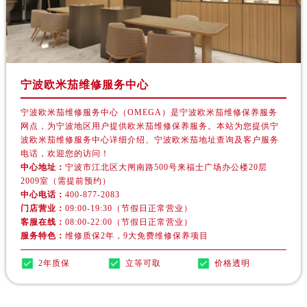
云南省大理白族自治州大理市建设路欧米茄售后服务中心（需提前预约）
云南省德宏傣族景颇族自治州芒市团结大街欧米茄售后服务中心（需提前预约）
云南省迪庆藏族自治州香格里拉市长征大道欧米茄售后服务中心（需提前预约）
云南省红河哈尼族彝族自治州蒙自市天马路欧米茄售后服务中心（需提前预约）
云南省丽江市古城区七星街欧米茄售后服务中心（需提前预约）
宁波欧米茄维修服务中心
云南省临沧市临翔区世纪路欧米茄售后服务中心（需提前预约）
宁波欧米茄维修服务中心（OMEGA）是宁波欧米茄维修保养服务
云南省怒江傈僳族自治州泸水市人民路欧米茄售后服务中心（需提前预约）
网点，为宁波地区用户提供欧米茄维修保养服务。本站为您提供宁
波欧米茄维修服务中心详细介绍、宁波欧米茄地址查询及客户服务
云南省普洱市思茅区振兴大道欧米茄售后服务中心（需提前预约）
电话，欢迎您的访问！
云南省曲靖市麒麟区学府路欧米茄售后服务中心（需提前预约）
中心地址：
宁波市江北区大闸南路500号来福士广场办公楼20层
云南省文山壮族苗族自治州文山市东风路欧米茄售后服务中心（需提前预约）
2009室（需提前预约）
中心电话：
400-877-2083
云南省西双版纳傣族自治州景洪市宣慰大道欧米茄售后服务中心（需提前预约）
门店营业：
09:00-19:30（节假日正常营业）
云南省玉溪市红塔区南北大街欧米茄售后服务中心（需提前预约）
客服在线：
08:00-22:00（节假日正常营业）
服务特色：
维修质保2年，9大免费维修保养项目
云南省昭通市昭阳区青年路欧米茄售后服务中心（需提前预约）
重庆市江北区观音桥步行街2号融恒时代广场9层902室欧米茄售后服务中心（需提前预约）
2年质保
立等可取
价格透明
新疆维吾尔自治区乌鲁木齐市天山区红山路26号时代广场（CCMALL）C座17层17-B欧米茄售后服务中心（需提前预约）
浙江省温州市鹿城区锦绣路1067号置信广场10层1015室欧米茄售后服务中心（需提前预约）