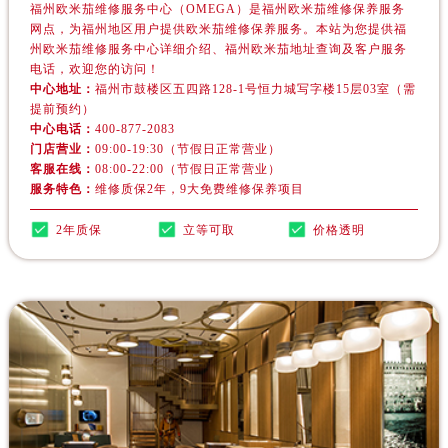
福州欧米茄维修服务中心（OMEGA）是福州欧米茄维修保养服务
网点，为福州地区用户提供欧米茄维修保养服务。本站为您提供福
州欧米茄维修服务中心详细介绍、福州欧米茄地址查询及客户服务
电话，欢迎您的访问！
中心地址：
福州市鼓楼区五四路128-1号恒力城写字楼15层03室（需
提前预约）
中心电话：
400-877-2083
门店营业：
09:00-19:30（节假日正常营业）
客服在线：
08:00-22:00（节假日正常营业）
服务特色：
维修质保2年，9大免费维修保养项目
2年质保
立等可取
价格透明