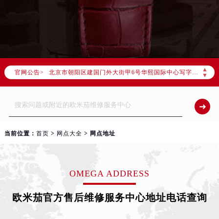
2026年7月欧米茄全国官方售后客户服务热线：400-877-2083
欧米茄官方全国统一服务热线400-877-2083，服务覆盖中国大陆、香港、澳门、台湾全部区域（非大陆需加拨“+86”）
2026年7月欧米茄售后服务中心最新网点地址：
北京市东城区东长安街1号东方广场写字楼W3座6层602室（需提前预约）
北京市朝阳区建国门外大街甲6号华熙国际中心写字楼D座11层1102室（需提前预约）
▲
官网公告>
天津市和平区赤峰道136号天津国际金融中心写字楼26层2603室（需提前预约）
▼
上海市徐汇区虹桥路3号港汇中心写字楼2座37层3705室（需提前预约）
上海市黄浦区南京东路299号宏伊国际广场写字楼8层806室（需提前预约）
南京市秦淮区中山南路1号（新街口）南京中心写字楼22层C1-1室（需提前预约）
常州市新北区龙锦路1590号现代传媒中心写字楼5号楼10层1008室（需提前预约）
当前位置：
首页
>
网点大全
> 网点地址
徐州市鼓楼区淮海东路29号苏宁广场IFC国际金融中心写字楼35层3508室（需提前预约）
扬州市邗江区国展路29号星耀天地写字楼1号楼18层1803室（需提前预约）
盐城市盐都区世纪大道5号盐城金融城写字楼1号楼16层1604室（需提前预约）
OMEGA ADDRESS
泰州市海陵区永定东路399号置地商务中心东塔写字楼（华润万象城）17层1706室（需提前预约）
欧米茄官方售后维修服务中心地址电话查询
宁波市江北区大闸南路500号来福士广场办公楼20层2009室（需提前预约）
杭州市上城区钱江路1366号华润大厦写字楼A座5层503-5室（需提前预约）