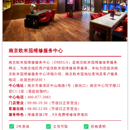
广东省阳江市江城区东风一路欧米茄售后服务中心（需提前预约）
广东省云浮市云城区金山路欧米茄售后服务中心（需提前预约）
广东省湛江市赤坎区观海北路欧米茄售后服务中心（需提前预约）
广东省肇庆市端州区信安大道与砚都大道交汇处欧米茄售后服务中心（需提前预约）
广西壮族自治区百色市右江区中山二路欧米茄售后服务中心（需提前预约）
广西壮族自治区北海市海城区北京路欧米茄售后服务中心（需提前预约）
南京欧米茄维修服务中心
广西壮族自治区崇左市江州区石景林街道友谊大道与丽川路交汇处欧米茄售后服务中心（需提前预约）
广西壮族自治区防城港市港口区金花茶大道欧米茄售后服务中心（需提前预约）
南京欧米茄维修服务中心（OMEGA）是南京欧米茄维修保养服务
广西壮族自治区贵港市港北区港城街道布山大道与仙衣路交叉口欧米茄售后服务中心（需提前预约）
网点，为南京地区用户提供欧米茄维修保养服务。本站为您提供南
京欧米茄维修服务中心详细介绍、南京欧米茄地址查询及客户服务
广西壮族自治区桂林市秀峰区红岭路欧米茄售后服务中心（需提前预约）
电话，欢迎您的访问！
广西壮族自治区河池市金城江区金城江街道朝阳路欧米茄售后服务中心（需提前预约）
中心地址：
南京市秦淮区中山南路1号（新街口）南京中心写字楼22
层C1-1室（需提前预约）
广西壮族自治区贺州市八步区城东街道灵峰南路欧米茄售后服务中心（需提前预约）
中心电话：
400-877-2083
广西壮族自治区来宾市兴宾区桂中大道欧米茄售后服务中心（需提前预约）
门店营业：
09:00-19:30（节假日正常营业）
广西壮族自治区柳州市城中区中山中路欧米茄售后服务中心（需提前预约）
客服在线：
08:00-22:00（节假日正常营业）
服务特色：
维修质保2年，9大免费维修保养项目
广西壮族自治区钦州市钦南区金海湾东大街欧米茄售后服务中心（需提前预约）
广西壮族自治区梧州市万秀区龙湖镇高旺路欧米茄售后服务中心（需提前预约）
2年质保
立等可取
价格透明