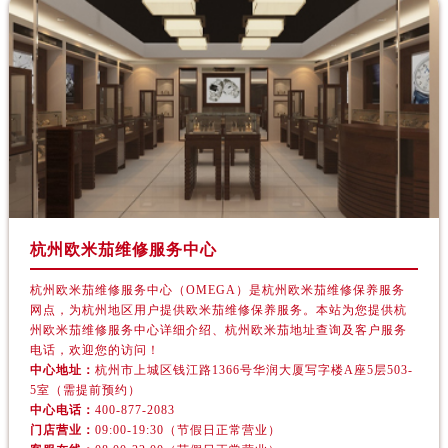
江西省宜春市袁州区中山中路欧米茄售后服务中心（需提前预约）
江西省鹰潭市月湖区胜利东路欧米茄售后服务中心（需提前预约）
山东省德州市德城区东风中路欧米茄售后服务中心（需提前预约）
山东省东营市东营区济南路欧米茄售后服务中心（需提前预约）
山东省济南市历下区经十路11111号华润中心写字楼（万象城）15层1508室欧米茄售后服务中心（需提前预约）
山东省济宁市任城区太白楼路欧米茄售后服务中心（需提前预约）
山东省莱芜市文化南路8号银座商城名表维修一楼名表维修欧米茄售后服务中心（需提前预约）
山东省临沂市兰山区解放路欧米茄售后服务中心（需提前预约）
山东省日照市东港区烟台路欧米茄售后服务中心（需提前预约）
杭州欧米茄维修服务中心
山东省泰安市泰山区财源街道泰山大街欧米茄售后服务中心（需提前预约）
山东省威海市环翠区新威海路89号振华商厦一楼名表维修欧米茄售后服务中心（需提前预约）
杭州欧米茄维修服务中心（OMEGA）是杭州欧米茄维修保养服务
网点，为杭州地区用户提供欧米茄维修保养服务。本站为您提供杭
山东省潍坊市奎文区东风东街欧米茄售后服务中心（需提前预约）
州欧米茄维修服务中心详细介绍、杭州欧米茄地址查询及客户服务
山东省枣庄市滕州市北辛路与善国路交叉口欧米茄售后服务中心（需提前预约）
电话，欢迎您的访问！
中心地址：
杭州市上城区钱江路1366号华润大厦写字楼A座5层503-
山东省淄博市张店区金晶大道欧米茄售后服务中心（需提前预约）
5室（需提前预约）
上海市黄浦区南京东路299号宏伊国际广场写字楼8层806室欧米茄售后服务中心（需提前预约）
中心电话：
400-877-2083
上海市徐汇区虹桥路3号港汇中心2座37层3705室欧米茄售后服务中心（需提前预约）
门店营业：
09:00-19:30（节假日正常营业）