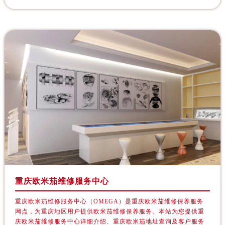
广西壮族自治区玉林市玉州区金玉路欧米茄售后服务中心（需提前预约）
海南省儋州市儋州市那大镇兰洋北路欧米茄售后服务中心（需提前预约）
海南省东方市八所镇解放西路欧米茄售后服务中心（需提前预约）
海南省琼海市嘉积镇东风路欧米茄售后服务中心（需提前预约）
海南省三沙市西沙区西沙群岛永兴岛北京路欧米茄售后服务中心（需提前预约）
海南省三亚市吉阳区迎宾路欧米茄售后服务中心（需提前预约）
海南省万宁市万城镇解放路欧米茄售后服务中心（需提前预约）
海南省文昌市文城镇教育东路欧米茄售后服务中心（需提前预约）
海南省五指山市通什镇三月三大道欧米茄售后服务中心（需提前预约）
香港特别行政区尖沙咀区油尖旺区广东道欧米茄售后服务中心（需提前预约）
香港特别行政区金钟区中西区金钟道欧米茄售后服务中心（需提前预约）
香港特别行政区九龙区油尖旺区弥敦道欧米茄售后服务中心（需提前预约）
香港特别行政区铜锣湾区湾仔区轩尼诗道欧米茄售后服务中心（需提前预约）
重庆欧米茄维修服务中心
河南省安阳市文峰区解放大道欧米茄售后服务中心（需提前预约）
河南省鹤壁市淇滨区九州路欧米茄售后服务中心（需提前预约）
重庆欧米茄维修服务中心（OMEGA）是重庆欧米茄维修保养服务
网点，为重庆地区用户提供欧米茄维修保养服务。本站为您提供重
河南省济源市沁园街道济水大道欧米茄售后服务中心（需提前预约）
庆欧米茄维修服务中心详细介绍、重庆欧米茄地址查询及客户服务