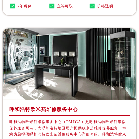
甘肃省平凉市崆峒区西大街欧米茄售后服务中心（需提前预约）
2年质保
立等可取
价格透明
甘肃省庆阳市西峰区南大街欧米茄售后服务中心（需提前预约）
甘肃省天水市秦州区民主路欧米茄售后服务中心（需提前预约）
甘肃省武威市凉州区迎宾路欧米茄售后服务中心（需提前预约）
甘肃省张掖市甘州区民乐北路欧米茄售后服务中心（需提前预约）
宁夏回族自治区固原市原州区文化街欧米茄售后服务中心（需提前预约）
宁夏回族自治区石嘴山市大武口区贺兰山路欧米茄售后服务中心（需提前预约）
宁夏回族自治区吴忠市利通区开元大道欧米茄售后服务中心（需提前预约）
宁夏回族自治区银川市兴庆区新华东路97号新百中心C馆一层C1-18号商铺欧米茄售后服务中心（需提前预约）
宁夏回族自治区中卫市沙坡头区鼓楼东街欧米茄售后服务中心（需提前预约）
青海省果洛藏族自治州玛沁县团结路欧米茄售后服务中心（需提前预约）
青海省海北藏族自治州海晏县将军路欧米茄售后服务中心（需提前预约）
青海省海东市乐都区滨河路欧米茄售后服务中心（需提前预约）
呼和浩特欧米茄维修服务中心
青海省海南藏族自治州共和县青海湖大街欧米茄售后服务中心（需提前预约）
呼和浩特欧米茄维修服务中心（OMEGA）是呼和浩特欧米茄维修
青海省海西蒙古族藏族自治州德令哈市柴达木路欧米茄售后服务中心（需提前预约）
保养服务网点，为呼和浩特地区用户提供欧米茄维修保养服务。本
青海省黄南藏族自治州同仁市德合隆路欧米茄售后服务中心（需提前预约）
站为您提供呼和浩特欧米茄维修服务中心详细介绍、呼和浩特欧米