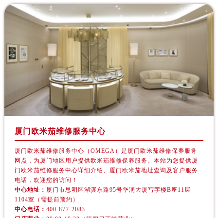
黑龙江省哈尔滨市道里区友谊西路600号富力中心T2座写字楼29层03室室欧米茄售后服务中心（需提前预约）
辽宁省大连市中山区人民路15号国际金融大厦7层G室欧米茄售后服务中心（需提前预约）
广东省佛山市禅城区季华五路57号万科金融中心C座12层1205室欧米茄售后服务中心（需提前预约）
广东省东莞市东城街道鸿福东路1号民盈国贸中心T1写字楼9层907室欧米茄售后服务中心（需提前预约）
江苏省无锡市梁溪区人民中路139号恒隆广场写字楼1座11层1104室欧米茄售后服务中心（需提前预约）
江苏省南通市崇川区工农路57号圆融广场写字楼16层1603室欧米茄售后服务中心（需提前预约）
江苏省苏州市苏州工业园区 星港街199号苏州中心办公楼C座22层08室欧米茄售后服务中心（需提前预约）
湖北省武汉市江汉区解放大道686号世界贸易大厦38层09室欧米茄售后服务中心（需提前预约）
广西省南宁市青秀区金湖路59号地王大厦12楼1224室欧米茄售后服务中心（需提前预约）
安徽省合肥市蜀山区潜山路111号万象城华润大厦B座12楼03室欧米茄售后服务中心（需提前预约）
厦门欧米茄维修服务中心
福建省泉州市丰泽区宝洲路729号浦西万达中心写字楼A座7楼709室欧米茄售后服务中心（需提前预约）
厦门欧米茄维修服务中心（OMEGA）是厦门欧米茄维修保养服务
山东省青岛市南区山东路6号华润大厦B座22层04室欧米茄售后服务中心（需提前预约）
网点，为厦门地区用户提供欧米茄维修保养服务。本站为您提供厦
山东省烟台市芝罘区胜利路139号万达金融中心A座907室欧米茄售后服务中心（需提前预约）
门欧米茄维修服务中心详细介绍、厦门欧米茄地址查询及客户服务
电话，欢迎您的访问！
吉林省长春市朝阳区西安大路727号中银大厦A座(旺进大厦)18层09室欧米茄售后服务中心（需提前预约）
中心地址：
厦门市思明区湖滨东路95号华润大厦写字楼B座11层
贵州省贵阳市南明区都司高架桥路33号亨特国际金融中心14楼14D欧米茄售后服务中心（需提前预约）
1104室（需提前预约）
云南省昆明市盘龙区北京路928号同德昆明广场写字楼10层06室欧米茄售后服务中心（需提前预约）
中心电话：
400-877-2083