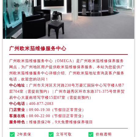
河北省保定市竞秀区朝阳北大街北国先天下欧米茄售后服务中心（需提前预约）
内蒙古自治区阿拉善盟市左旗土尔扈特大街欧米茄售后服务中心（需提前预约）
内蒙古自治区巴彦淖尔市临河区新华街欧米茄售后服务中心（需提前预约）
内蒙古自治区包头市青山区幸福路甲3号王府井百货名表维修欧米茄售后服务中心（需提前预约）
内蒙古自治区赤峰市红山区哈达街欧米茄售后服务中心（需提前预约）
内蒙古自治区鄂尔多斯市东胜区伊金霍洛街欧米茄售后服务中心（需提前预约）
广州欧米茄维修服务中心
内蒙古自治区呼伦贝尔市海拉尔区中央街欧米茄售后服务中心（需提前预约）
广州欧米茄维修服务中心（OMEGA）是广州欧米茄维修保养服务
内蒙古自治区通辽市科尔沁区明仁大街欧米茄售后服务中心（需提前预约）
网点，为广州地区用户提供欧米茄维修保养服务。本站为您提供广
内蒙古自治区乌海市海勃湾区人民南路欧米茄售后服务中心（需提前预约）
州欧米茄维修服务中心详细介绍、广州欧米茄地址查询及客户服务
电话，欢迎您的访问！
内蒙古自治区乌兰察布市集宁区恩和大街欧米茄售后服务中心（需提前预约）
中心地址：
广州市天河区天河路230号万菱汇国际中心写字楼A塔7
内蒙古自治区锡林郭勒盟市锡林浩特市光明街与额尔敦路交叉口欧米茄售后服务中心（需提前预约）
层704室（需提前预约） | 广州市越秀区环市东路371-375号世界贸
内蒙古自治区兴安盟市乌兰浩特市兴安大街欧米茄售后服务中心（需提前预约）
易中心大厦南塔写字楼15层07室（需提前预约）
中心电话：
400-877-2083
山西省大同市平城区迎宾街欧米茄售后服务中心（需提前预约）
门店营业：
09:00-19:30（节假日正常营业）
山西省晋城市城区黄华街欧米茄售后服务中心（需提前预约）
客服在线：
08:00-22:00（节假日正常营业）
服务特色：
维修质保2年，9大免费维修保养项目
山西省晋中市榆次区顺城街欧米茄售后服务中心（需提前预约）
山西省临汾市尧都区解放路欧米茄售后服务中心（需提前预约）
2年质保
立等可取
价格透明