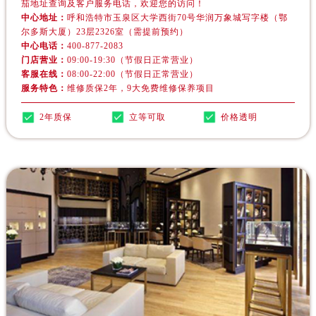
茄地址查询及客户服务电话，欢迎您的访问！
青海省西宁市城西区海湖新区西关大道欧米茄售后服务中心（需提前预约）
中心地址：
呼和浩特市玉泉区大学西街70号华润万象城写字楼（鄂
青海省玉树藏族自治州结古镇胜利路欧米茄售后服务中心（需提前预约）
尔多斯大厦）23层2326室（需提前预约）
陕西省安康市汉滨区金州路欧米茄售后服务中心（需提前预约）
中心电话：
400-877-2083
门店营业：
09:00-19:30（节假日正常营业）
陕西省宝鸡市渭滨区经二路欧米茄售后服务中心（需提前预约）
客服在线：
08:00-22:00（节假日正常营业）
陕西省汉中市汉台区北大街欧米茄售后服务中心（需提前预约）
服务特色：
维修质保2年，9大免费维修保养项目
陕西省商洛市商州区州城街欧米茄售后服务中心（需提前预约）
2年质保
立等可取
价格透明
陕西省铜川市王益区红旗街欧米茄售后服务中心（需提前预约）
陕西省渭南市临渭区东风大街欧米茄售后服务中心（需提前预约）
陕西省咸阳市秦都区沣西新城统一西路与白马河路交汇处欧米茄售后服务中心（需提前预约）
陕西省延安市宝塔区中心街欧米茄售后服务中心（需提前预约）
陕西省榆林市榆阳区长兴路欧米茄售后服务中心（需提前预约）
新疆维吾尔自治区阿克苏市东大街欧米茄售后服务中心（需提前预约）
新疆维吾尔自治区阿拉尔市胜利大道欧米茄售后服务中心（需提前预约）
新疆维吾尔自治区阿拉山口市友好路欧米茄售后服务中心（需提前预约）
新疆维吾尔自治区阿勒泰市解放路欧米茄售后服务中心（需提前预约）
新疆维吾尔自治区阿图什市光明路欧米茄售后服务中心（需提前预约）