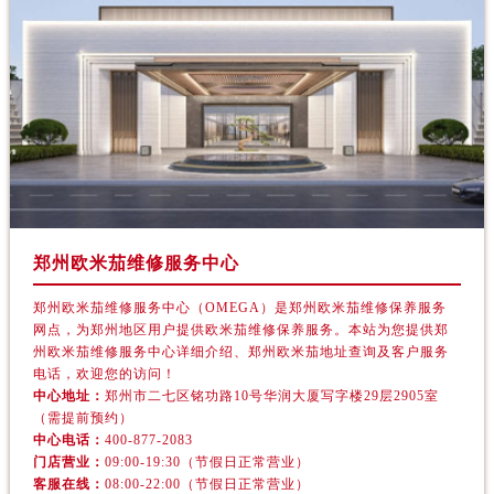
新疆维吾尔自治区沙湾市三道河子镇世纪大道南路欧米茄售后服务中心（需提前预约）
新疆维吾尔自治区石河子市北二路欧米茄售后服务中心（需提前预约）
新疆维吾尔自治区双河市光明路欧米茄售后服务中心（需提前预约）
新疆维吾尔自治区塔城市塔城地区闻琴路欧米茄售后服务中心（需提前预约）
新疆维吾尔自治区铁门关市兴疆路欧米茄售后服务中心（需提前预约）
新疆维吾尔自治区图木舒克市图木舒克市中兴街欧米茄售后服务中心（需提前预约）
新疆维吾尔自治区吐鲁番市高昌区文化中路文化中路欧米茄售后服务中心（需提前预约）
新疆维吾尔自治区乌苏市乌鲁木齐北路欧米茄售后服务中心（需提前预约）
新疆维吾尔自治区五家渠市长征西街欧米茄售后服务中心（需提前预约）
郑州欧米茄维修服务中心
新疆维吾尔自治区新星市东风路欧米茄售后服务中心（需提前预约）
郑州欧米茄维修服务中心（OMEGA）是郑州欧米茄维修保养服务
新疆维吾尔自治区伊宁市解放西路欧米茄售后服务中心（需提前预约）
网点，为郑州地区用户提供欧米茄维修保养服务。本站为您提供郑
贵州省安顺市西秀区中华南路欧米茄售后服务中心（需提前预约）
州欧米茄维修服务中心详细介绍、郑州欧米茄地址查询及客户服务
电话，欢迎您的访问！
贵州省毕节市七星关区松山路欧米茄售后服务中心（需提前预约）
中心地址：
郑州市二七区铭功路10号华润大厦写字楼29层2905室
贵州省六盘水市钟山区钟山大道欧米茄售后服务中心（需提前预约）
（需提前预约）
中心电话：
400-877-2083
贵州省黔东南苗族侗族自治州凯里市北京西路欧米茄售后服务中心（需提前预约）
门店营业：
09:00-19:30（节假日正常营业）
贵州省黔西南布依族苗族自治州兴义市大道与桔香路交汇处欧米茄售后服务中心（需提前预约）
客服在线：
08:00-22:00（节假日正常营业）