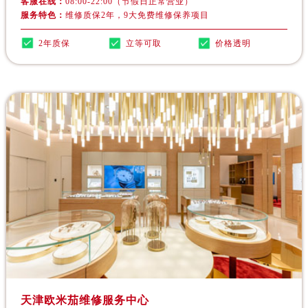
客服在线：
08:00-22:00（节假日正常营业）
浙江省杭州市上城区钱江路1366号华润大厦A座5层503-5室欧米茄售后服务中心（需提前预约）
服务特色：
维修质保2年，9大免费维修保养项目
浙江省湖州市吴兴区劳动路欧米茄售后服务中心（需提前预约）
2年质保
立等可取
价格透明
浙江省嘉兴市南湖区广益路705号嘉兴世界贸易中心A座13层1304室欧米茄售后服务中心（需提前预约）
浙江省金华市金东区东市南街777号金华万达广场4号楼22楼2209室欧米茄售后服务中心（需提前预约）
浙江省丽水市莲都区解放街欧米茄售后服务中心（需提前预约）
浙江省宁波市江北区大闸南路500号来福士广场办公楼20层2009室欧米茄售后服务中心（需提前预约）
浙江省衢州市柯城区上街欧米茄售后服务中心（需提前预约）
浙江省绍兴市越城区胜利东路379号世茂天际中心写字楼8层805室欧米茄售后服务中心（需提前预约）
浙江省舟山市定海区解放东路欧米茄售后服务中心（需提前预约）
澳门特别行政区大堂区议事亭前地（新马路）欧米茄售后服务中心（需提前预约）
澳门特别行政区风顺堂区南湾大马路欧米茄售后服务中心（需提前预约）
澳门特别行政区花地玛堂区关闸广场欧米茄售后服务中心（需提前预约）
澳门特别行政区花王堂区大三巴商圈欧米茄售后服务中心（需提前预约）
澳门特别行政区嘉模堂区官也街欧米茄售后服务中心（需提前预约）
澳门省路氹城市金光大道欧米茄售后服务中心（需提前预约）
澳门特别行政区望德堂区塔石广场欧米茄售后服务中心（需提前预约）
天津欧米茄维修服务中心