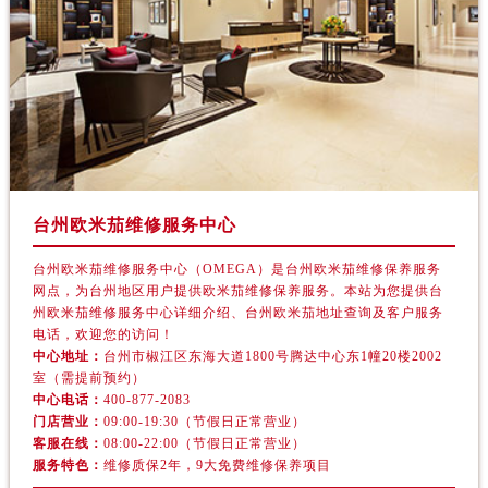
湖南省湘潭市雨湖区莲城大道欧米茄售后服务中心（需提前预约）
湖南省益阳市赫山区桃花仑路欧米茄售后服务中心（需提前预约）
湖南省永州市冷水滩区永州大道与中兴路交叉口欧米茄售后服务中心（需提前预约）
湖南省岳阳市岳阳楼区东茅岭路欧米茄售后服务中心（需提前预约）
湖南省张家界市永定区解放路欧米茄售后服务中心（需提前预约）
湖南省长沙市芙蓉区建湘路393号世茂环球金融中心写字楼10层1013室欧米茄售后服务中心（需提前预约）
湖南省株洲市芦淞区建设南路欧米茄售后服务中心（需提前预约）
甘肃省白银市白银区北京路欧米茄售后服务中心（需提前预约）
台州欧米茄维修服务中心
甘肃省定西市安定区解放路欧米茄售后服务中心（需提前预约）
台州欧米茄维修服务中心（OMEGA）是台州欧米茄维修保养服务
甘肃省敦煌市沙州镇阳关中路欧米茄售后服务中心（需提前预约）
网点，为台州地区用户提供欧米茄维修保养服务。本站为您提供台
州欧米茄维修服务中心详细介绍、台州欧米茄地址查询及客户服务
甘肃省合作市人民街欧米茄售后服务中心（需提前预约）
电话，欢迎您的访问！
甘肃省嘉峪关市雄关区新华中路欧米茄售后服务中心（需提前预约）
中心地址：
台州市椒江区东海大道1800号腾达中心东1幢20楼2002
甘肃省金昌市金川区北京路欧米茄售后服务中心（需提前预约）
室（需提前预约）
中心电话：
400-877-2083
甘肃省酒泉市肃州区西大街欧米茄售后服务中心（需提前预约）
门店营业：
09:00-19:30（节假日正常营业）
甘肃省临夏市城南街道团结路欧米茄售后服务中心（需提前预约）
客服在线：
08:00-22:00（节假日正常营业）
服务特色：
维修质保2年，9大免费维修保养项目
甘肃省陇南市武都区人民路欧米茄售后服务中心（需提前预约）