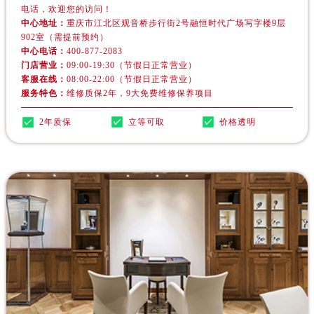
河南省焦作市解放区解放路欧米茄售后服务中心（需提前预约）
电话，欢迎您的访问！
中心地址：
重庆市江北区观音桥步行街2号融恒时代广场写字楼9层
河南省开封市鼓楼区中山路欧米茄售后服务中心（需提前预约）
902室（需提前预约）
河南省洛阳市西工区中州中路与解放路交叉口欧米茄售后服务中心（需提前预约）
中心电话：
400-877-2083
河南省漯河市源汇区交通路欧米茄售后服务中心（需提前预约）
门店营业：
09:00-19:30（节假日正常营业）
客服在线：
08:00-22:00（节假日正常营业）
河南省南阳市宛城区范蠡东路与南都路交叉口欧米茄售后服务中心（需提前预约）
服务特色：
维修质保2年，9大免费维修保养项目
河南省平顶山市卫东区建设路欧米茄售后服务中心（需提前预约）
2年质保
立等可取
价格透明
河南省濮阳市大华龙区开州路绿城路交叉口欧米茄售后服务中心（需提前预约）
河南省三门峡市湖滨区和平路欧米茄售后服务中心（需提前预约）
河南省商丘市梁园区神火大道欧米茄售后服务中心（需提前预约）
河南省新乡市红旗区人民路欧米茄售后服务中心（需提前预约）
河南省信阳市浉河区东方红大道欧米茄售后服务中心（需提前预约）
河南省许昌市魏都区建安大道与八龙路交叉口欧米茄售后服务中心（需提前预约）
河南省郑州市二七区民主路10号华润大厦29层2905室欧米茄售后服务中心（需提前预约）
河南省周口市川汇区七一路欧米茄售后服务中心（需提前预约）
河南省驻马店市驿城区乐山大道与置地大道交叉口欧米茄售后服务中心（需提前预约）
湖北省鄂州市鄂城区文星大道欧米茄售后服务中心（需提前预约）