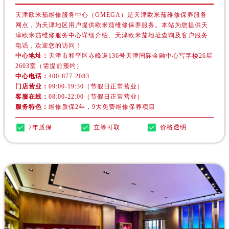
福建省福州市鼓楼区五四路128-1号恒力城写字楼15层03室欧米茄售后服务中心（需提前预约）
天津欧米茄维修服务中心（OMEGA）是天津欧米茄维修保养服务
福建省厦门市思明区湖滨东路95号万象城华润大厦B座11层1104室欧米茄售后服务中心（需提前预约）
网点，为天津地区用户提供欧米茄维修保养服务。本站为您提供天
广东省潮州市潮安区新风路与潮汕路交汇处欧米茄售后服务中心（需提前预约）
津欧米茄维修服务中心详细介绍、天津欧米茄地址查询及客户服务
电话，欢迎您的访问！
广东省广州市天河区天河路230号万菱汇国际中心A塔7层704室欧米茄售后服务中心（需提前预约）
中心地址：
天津市和平区赤峰道136号天津国际金融中心写字楼26层
广东省广州市越秀区环市东路371-375号世界贸易中心大厦南塔15层1507室欧米茄售后服务中心（需提前预约）
2603室（需提前预约）
广东省河源市源城区越王大道欧米茄售后服务中心（需提前预约）
中心电话：
400-877-2083
门店营业：
09:00-19:30（节假日正常营业）
广东省惠州市惠城区江北文昌一路7号华贸大厦1座30层3005室欧米茄售后服务中心（需提前预约）
客服在线：
08:00-22:00（节假日正常营业）
广东省江门市蓬江区广场西路欧米茄售后服务中心（需提前预约）
服务特色：
维修质保2年，9大免费维修保养项目
广东省揭阳市榕城进贤门步行街欧米茄售后服务中心（需提前预约）
2年质保
立等可取
价格透明
广东省茂名市电白区水东街道迎宾大道欧米茄售后服务中心（需提前预约）
广东省梅州市梅江区金燕大道欧米茄售后服务中心（需提前预约）
广东省清远市清城区湖西路欧米茄售后服务中心（需提前预约）
广东省汕头市龙湖区长平路欧米茄售后服务中心（需提前预约）
广东省汕尾市城区香洲街道园林社区翠园街欧米茄售后服务中心（需提前预约）
广东省韶关市武江区芙蓉新区与老城中心交汇处欧米茄售后服务中心（需提前预约）
广东省深圳市罗湖区深南东路5001号华润大厦17层1701室欧米茄售后服务中心（需提前预约）