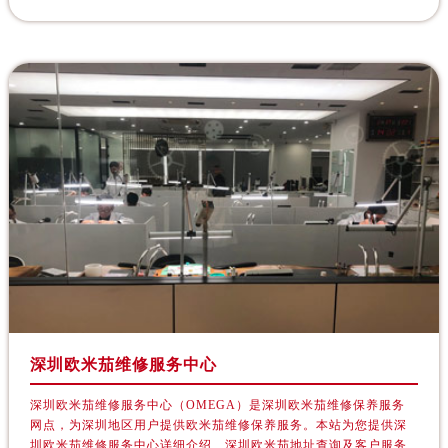
山西省吕梁市离石区永宁中路与建设街交叉口欧米茄售后服务中心（需提前预约）
山西省朔州市朔城区怡西路与鄯阳西街交汇处欧米茄售后服务中心（需提前预约）
山西省忻州市忻府区和平东街与七一南路交叉口欧米茄售后服务中心（需提前预约）
山西省阳泉市郊区平阳东街与新城大道交叉口欧米茄售后服务中心（需提前预约）
山西省运城市盐湖区河东街欧米茄售后服务中心（需提前预约）
山西省长治市潞州区英雄中路欧米茄售后服务中心（需提前预约）
山西省太原市迎泽区迎泽街道解放路15号亨得利名表维修授权店3楼欧米茄售后服务中心（需提前预约）
天津市和平区赤峰道136号天津国际金融中心26层2603室欧米茄售后服务中心（需提前预约）
安徽省安庆市迎江区人民路欧米茄售后服务中心（需提前预约）
安徽省蚌埠市蚌山区淮河路欧米茄售后服务中心（需提前预约）
安徽省亳州市谯城区魏武大道欧米茄售后服务中心（需提前预约）
安徽省池州市贵池区长江路欧米茄售后服务中心（需提前预约）
安徽省滁州市琅琊区南谯北路欧米茄售后服务中心（需提前预约）
深圳欧米茄维修服务中心
安徽省阜阳市颍州区颍州北路欧米茄售后服务中心（需提前预约）
安徽省淮北市相山区淮海路欧米茄售后服务中心（需提前预约）
深圳欧米茄维修服务中心（OMEGA）是深圳欧米茄维修保养服务
网点，为深圳地区用户提供欧米茄维修保养服务。本站为您提供深
安徽省淮南市田家庵区国庆中路欧米茄售后服务中心（需提前预约）
圳欧米茄维修服务中心详细介绍、深圳欧米茄地址查询及客户服务