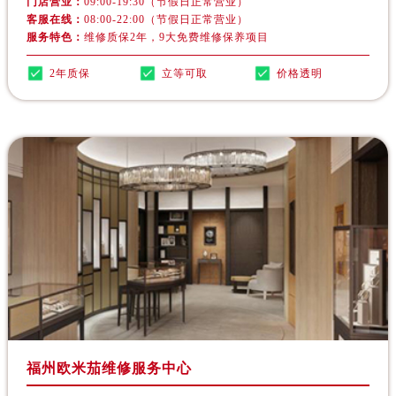
门店营业：
09:00-19:30（节假日正常营业）
河北省石家庄市长安区中山东路39号勒泰中心写字楼B座13层07室欧米茄售后服务中心（需提前预约）
客服在线：
08:00-22:00（节假日正常营业）
陕西省西安市碑林区南关正街88号华侨城长安国际中心E座6楼10室欧米茄售后服务中心（需提前预约）
服务特色：
维修质保2年，9大免费维修保养项目
海南省海口市龙华区金贸东路5号海口华润大厦B座17层1707室欧米茄售后服务中心（需提前预约）
2年质保
立等可取
价格透明
河北省唐山市路南区新华东道100号万达广场写字楼A座10层1002室欧米茄售后服务中心（需提前预约）
台州市椒江区东海大道1800号腾达中心东1幢20楼2002室欧米茄售后服务中心（需提前预约）
呼和浩特市玉泉区大学西街70号华润万象城写字楼（鄂尔多斯大厦）23层2326室欧米茄售后服务中心（需提前预约）
兰州市七里河区西津西路16号兰州中心写字楼21层2102室欧米茄售后服务中心（需提前预约）
重庆市解放碑渝中区民权路28号英利国际金融中心写字楼20层01室欧米茄售后服务中心（需提前预约）
节假日正常营业！
福州欧米茄维修服务中心