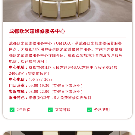
江苏省南京市秦淮区中山南路1号南京中心22层22-C1-C3室欧米茄售后服务中心（需提前预约）
江苏省宿迁市宿城区西湖路欧米茄售后服务中心（需提前预约）
江苏省泰州市海陵区永定东路399号置地商务中心东塔（华润万象城）17层1706室欧米茄售后服务中心（需提前预约）
江苏省徐州市鼓楼区淮海东路29号苏宁广场IFC国际金融中心35层3508室欧米茄售后服务中心（需提前预约）
成都欧米茄维修服务中心
江苏省盐城市盐都区世纪大道5号盐城金融城写字楼1号楼16层1604室欧米茄售后服务中心（需提前预约）
成都欧米茄维修服务中心（OMEGA）是成都欧米茄维修保养服务
江苏省扬州市邗江区国展路29号星耀天地写字楼1号楼18层1803室欧米茄售后服务中心（需提前预约）
网点，为成都地区用户提供欧米茄维修保养服务。本站为您提供成
江苏省镇江市京口区中山东路欧米茄售后服务中心（需提前预约）
都欧米茄维修服务中心详细介绍、成都欧米茄地址查询及客户服务
电话，欢迎您的访问！
江西省抚州市临川区赣东大道欧米茄售后服务中心（需提前预约）
中心地址：
成都市锦江区人民东路6号SAC东原中心写字楼24层
江西省赣州市章贡区文清路欧米茄售后服务中心（需提前预约）
2406B室（需提前预约）
江西省吉安市吉州区井冈山大道欧米茄售后服务中心（需提前预约）
中心电话：
400-877-2083
门店营业：
09:00-19:30（节假日正常营业）
江西省景德镇市珠山区珠山中路欧米茄售后服务中心（需提前预约）
客服在线：
08:00-22:00（节假日正常营业）
江西省九江市浔阳区浔阳路欧米茄售后服务中心（需提前预约）
服务特色：
维修质保2年，9大免费维修保养项目
江西省南昌市红谷滩新区红谷中大道998号绿地双子塔（中央广场）A1座办公楼14层1407室欧米茄售后服务中心（需提前预约）
2年质保
立等可取
价格透明
江西省萍乡市安源区萍安北大道与康庄路交叉口欧米茄售后服务中心（需提前预约）
江西省上饶市信州区滨江西路欧米茄售后服务中心（需提前预约）
江西省新余市渝水区北湖西路欧米茄售后服务中心（需提前预约）