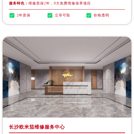
贵州省铜仁市碧江区民主路欧米茄售后服务中心（需提前预约）
服务特色：
维修质保2年，9大免费维修保养项目
贵州省遵义市红花岗区共青大道与嵩山路交叉口欧米茄售后服务中心（需提前预约）
2年质保
立等可取
价格透明
四川省阿坝州市马尔康市团结街欧米茄售后服务中心（需提前预约）
四川省巴中市巴州区江北大道欧米茄售后服务中心（需提前预约）
四川省成都市锦江区人民东路6号SAC东原中心24层2406B室欧米茄售后服务中心（需提前预约）
四川省达州市通川区中心广场、老车坝欧米茄售后服务中心（需提前预约）
四川省德阳市旌阳区长江西路、南街欧米茄售后服务中心（需提前预约）
四川省甘孜州市康定市情歌广场、箭炉街欧米茄售后服务中心（需提前预约）
四川省广安市广安区建安南路欧米茄售后服务中心（需提前预约）
四川省广元市利州区老城南北街、东大街欧米茄售后服务中心（需提前预约）
四川省乐山市市中区嘉定中路欧米茄售后服务中心（需提前预约）
四川省凉山州市西昌市大巷口下街欧米茄售后服务中心（需提前预约）
四川省泸州市江阳区治平路欧米茄售后服务中心（需提前预约）
四川省眉山市东坡区三苏路欧米茄售后服务中心（需提前预约）
四川省绵阳市涪城区翠花街欧米茄售后服务中心（需提前预约）
长沙欧米茄维修服务中心
四川省南充市高坪区江东大道欧米茄售后服务中心（需提前预约）