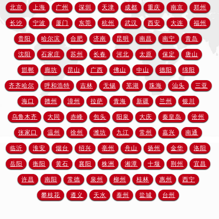
金华市金东区东市南街777号金华万达广场写字楼4号楼22层2209室（需提前预约）
北京
上海
广州
深圳
天津
成都
重庆
南京
郑州
绍兴市越城区胜利东路379号世茂天际中心写字楼8层805室（需提前预约）
长沙
宁波
厦门
东莞
杭州
武汉
西安
大连
福州
嘉兴市南湖区广益路705号嘉兴世界贸易中心写字楼A座13层1304室（需提前预约）
贵阳
哈尔滨
合肥
济南
昆明
南昌
南宁
青岛
南昌市红谷滩新区红谷中大道998号绿地双子塔（中央广场）A1座办公楼14层07室（需提前预约）
沈阳
石家庄
苏州
长春
河北
太原
保定
唐山
济南市历下区经十路11111号华润中心写字楼（万象城）15层1508室（需提前预约）
邯郸
廊坊
昆山
广西
佛山
中山
德阳
绵阳
广州市天河区天河路230号万菱汇国际中心写字楼A塔7层704室（需提前预约）
齐齐哈尔
呼和浩特
吉林
无锡
芜湖
珠海
汕头
三亚
广州市越秀区环市东路371-375号世界贸易中心大厦南塔写字楼15层07室（需提前预约）
深圳市罗湖区深南东路5001号华润大厦写字楼17层1701室（需提前预约）
海口
赣州
漳州
拉萨
青海
新疆
兰州
银川
惠州市惠城区江北文昌一路7号华贸大厦写字楼1座30层05室（需提前预约）
乌鲁木齐
大同
赤峰
包头
阳泉
大庆
秦皇岛
沧州
厦门市思明区湖滨东路95号华润大厦写字楼B座11层1104室（需提前预约）
张家口
温州
徐州
潍坊
九江
常州
嘉兴
南通
福州市鼓楼区五四路128-1号恒力城写字楼15层03室（需提前预约）
临沂
淮安
烟台
绍兴
亳州
舟山
扬州
金华
洛阳
成都市锦江区人民东路6号SAC东原中心写字楼24层2406B室（需提前预约）
岳阳
衡阳
黄石
襄阳
株洲
湘潭
十堰
荆州
宜昌
重庆市江北区观音桥步行街2号融恒时代广场写字楼9层902室（需提前预约）
许昌
南阳
常德
泉州
柳州
桂林
惠州
西宁
长沙市芙蓉区定王台街道建湘路393号世茂环球金融中心写字楼（芙蓉广场）10层13室（需提前预约）
攀枝花
遵义
天水
泰州
盐城
台州
郑州市二七区铭功路10号华润大厦写字楼29层2905室（需提前预约）
太原市迎泽区解放路15号亨得利名表服务中心（品牌授权店）3层整层（需提前预约）