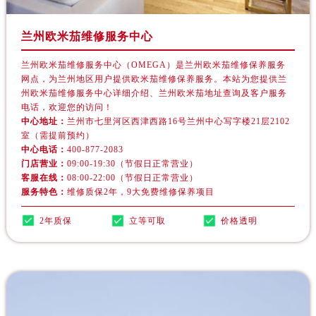
新疆维吾尔自治区白杨市军垦路欧米茄售后服务中心（需提前预约）
新疆维吾尔自治区北屯市团结路欧米茄售后服务中心（需提前预约）
兰州欧米茄维修服务中心
新疆维吾尔自治区博乐市博乐市北京路欧米茄售后服务中心（需提前预约）
新疆维吾尔自治区昌吉市延安北路欧米茄售后服务中心（需提前预约）
兰州欧米茄维修服务中心（OMEGA）是兰州欧米茄维修保养服务
网点，为兰州地区用户提供欧米茄维修保养服务。本站为您提供兰
新疆维吾尔自治区阜康市博峰路欧米茄售后服务中心（需提前预约）
州欧米茄维修服务中心详细介绍、兰州欧米茄地址查询及客户服务
新疆维吾尔自治区哈密市伊州区建国北路欧米茄售后服务中心（需提前预约）
电话，欢迎您的访问！
中心地址：
兰州市七里河区西津西路16号兰州中心写字楼21层2102
新疆维吾尔自治区和田市和田市北京西路欧米茄售后服务中心（需提前预约）
室（需提前预约）
新疆维吾尔自治区胡杨河市胡杨河市胡杨路欧米茄售后服务中心（需提前预约）
中心电话：
400-877-2083
新疆维吾尔自治区霍尔果斯市亚欧北路欧米茄售后服务中心（需提前预约）
门店营业：
09:00-19:30（节假日正常营业）
客服在线：
08:00-22:00（节假日正常营业）
新疆维吾尔自治区喀什市解放北路欧米茄售后服务中心（需提前预约）
服务特色：
维修质保2年，9大免费维修保养项目
新疆维吾尔自治区可克达拉市幸福路欧米茄售后服务中心（需提前预约）
2年质保
立等可取
价格透明
新疆维吾尔自治区克拉玛依市克拉玛依区友谊路欧米茄售后服务中心（需提前预约）
新疆维吾尔自治区库车市库车市文化东路欧米茄售后服务中心（需提前预约）
新疆维吾尔自治区库尔勒市库尔勒市人民东路欧米茄售后服务中心（需提前预约）
新疆维吾尔自治区奎屯市团结西街欧米茄售后服务中心（需提前预约）
新疆维吾尔自治区昆玉市昆泉街欧米茄售后服务中心（需提前预约）