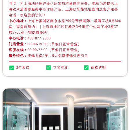
辽宁省鞍山市铁东区站前街欧米茄售后服务中心（需提前预约）
网点，为上海地区用户提供欧米茄维修保养服务。本站为您提供上
海欧米茄维修服务中心详细介绍、上海欧米茄地址查询及客户服务
辽宁省本溪市平山区胜利路欧米茄售后服务中心（需提前预约）
电话，欢迎您的访问！
辽宁省朝阳市双塔区新华路欧米茄售后服务中心（需提前预约）
中心地址：
上海市黄浦区南京东路299号宏伊国际广场写字楼8层806
辽宁省丹东市振兴区七经街欧米茄售后服务中心（需提前预约）
室（需提前预约） | 上海市徐汇区虹桥路3号港汇中心写字楼2座37
层3705室（需提前预约）
辽宁省抚顺市新抚区东一路欧米茄售后服务中心（需提前预约）
中心电话：
400-877-2083
辽宁省阜新市海州区解放大街欧米茄售后服务中心（需提前预约）
门店营业：
09:00-19:30（节假日正常营业）
客服在线：
08:00-22:00（节假日正常营业）
辽宁省葫芦岛市连山区中央路欧米茄售后服务中心（需提前预约）
服务特色：
维修质保2年，9大免费维修保养项目
辽宁省锦州市古塔区中央大街欧米茄售后服务中心（需提前预约）
辽宁省辽阳市白塔区新运大街欧米茄售后服务中心（需提前预约）
2年质保
立等可取
价格透明
辽宁省盘锦市兴隆台区石油大街欧米茄售后服务中心（需提前预约）
辽宁省铁岭市银州区南马路欧米茄售后服务中心（需提前预约）
辽宁省营口市站前区市府路与渤海大街交叉口欧米茄售后服务中心（需提前预约）
辽宁省沈阳市沈河区中街路137号亨得利名表维修授权店1楼欧米茄售后服务中心（需提前预约）
辽宁省沈阳市沈河区中街路83号亨得利名表维修授权店1楼欧米茄售后服务中心（需提前预约）
北京市朝阳区建国门外大街甲6号华熙国际中心D座11层1102室欧米茄售后服务中心（需提前预约）
北京市东城区东长安街1号王府井东方广场W3座6层602室欧米茄售后服务中心（需提前预约）