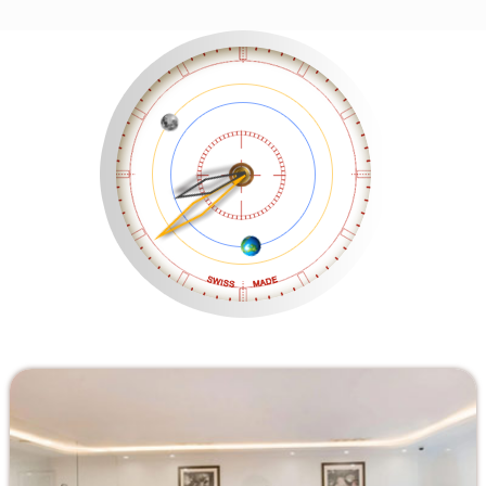
沈阳市沈河区中街路137号亨得利名表服务中心（品牌授权店）1层整层（需提前预约）
沈阳市沈河区中街路83号亨得利名表服务中心（品牌授权店）1层整层（需提前预约）
乌鲁木齐市天山区红山路26号时代广场（CCMALL）C座17层17-B（需提前预约）
温州市鹿城区锦绣路1067号置信广场10层1015室（需提前预约）
哈尔滨市道里区友谊西路600号富力中心T2座写字楼29层03室（需提前预约）
大连市中山区人民路15号国际金融大厦7层G室（需提前预约）
佛山市禅城区季华五路57号万科金融中心C座12层1205室（需提前预约）
东莞市东城街道鸿福东路1号民盈国贸中心T1写字楼9层907室（需提前预约）
无锡市梁溪区人民中路139号恒隆广场写字楼1座11层1104室（需提前预约）
南通市崇川区工农路57号圆融广场写字楼16层1603室（需提前预约）
苏州市苏州工业园区星港街199号苏州中心办公楼C座22层08室（需提前预约）
武汉市江汉区解放大道686号世界贸易大厦38层09室（需提前预约）
南宁市青秀区金湖路59号地王大厦12楼1224室（需提前预约）
合肥市蜀山区潜山路111号万象城华润大厦B座12楼03室（需提前预约）
泉州市丰泽区宝洲路729号浦西万达中心写字楼A座7楼709室（需提前预约）
青岛市南区山东路6号华润大厦B座22层04室（需提前预约）