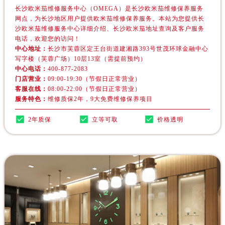
四川省内江市东兴区汉安大道欧米茄售后服务中心（需提前预约）
长沙欧米茄维修服务中心（OMEGA）是长沙欧米茄维修保养服务
四川省攀枝花市东区三线大道北段欧米茄售后服务中心（需提前预约）
网点，为长沙地区用户提供欧米茄维修保养服务。本站为您提供长
沙欧米茄维修服务中心详细介绍、长沙欧米茄地址查询及客户服务
四川省遂宁市船山区香林南路欧米茄售后服务中心（需提前预约）
电话，欢迎您的访问！
四川省雅安市雨城区熊猫大道欧米茄售后服务中心（需提前预约）
中心地址：
长沙市芙蓉区定王台街道建湘路393号世茂环球金融中心
写字楼（芙蓉广场）10层13室（需提前预约）
四川省宜宾市翠屏区长翠路欧米茄售后服务中心（需提前预约）
中心电话：
400-877-2083
四川省资阳市雁江区滨江大道一段与和平南路欧米茄售后服务中心（需提前预约）
门店营业：
09:00-19:30（节假日正常营业）
四川省自贡市自流井区华商北路欧米茄售后服务中心（需提前预约）
客服在线：
08:00-22:00（节假日正常营业）
服务特色：
维修质保2年，9大免费维修保养项目
西藏自治区阿里地区噶尔县北京西路欧米茄售后服务中心（需提前预约）
西藏自治区昌都市卡若区昌都西路欧米茄售后服务中心（需提前预约）
2年质保
立等可取
价格透明
西藏自治区拉萨市城关区北京中路欧米茄售后服务中心（需提前预约）
西藏自治区林芝市巴宜区广东路欧米茄售后服务中心（需提前预约）
西藏自治区那曲市色尼区浙江西路欧米茄售后服务中心（需提前预约）
西藏自治区日喀则市桑珠孜区上海中路欧米茄售后服务中心（需提前预约）
西藏自治区山南市乃东区湖北大道欧米茄售后服务中心（需提前预约）
云南省保山市隆阳区正阳路欧米茄售后服务中心（需提前预约）
云南省楚雄彝族自治州楚雄市鹿城南路欧米茄售后服务中心（需提前预约）