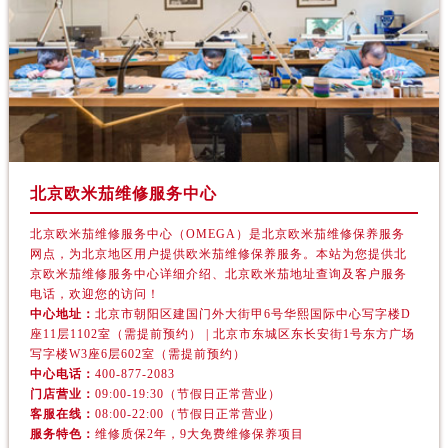
烟台市芝罘区胜利路139号万达金融中心A座907室（需提前预约）
长春市朝阳区西安大路727号中银大厦A座(旺进大厦)18层09室（需提前预约）
贵阳市南明区都司高架桥路33号亨特国际金融中心14楼14D（需提前预约）
昆明市盘龙区北京路928号同德昆明广场写字楼10层06室（需提前预约）
石家庄市长安区中山东路39号勒泰中心写字楼B座13层07室（需提前预约）
西安市碑林区南关正街88号华侨城长安国际中心E座6楼10室（需提前预约）
海口市龙华区金贸东路5号海口华润大厦B座17层1707室（需提前预约）
北京欧米茄维修服务中心
唐山市路南区新华东道100号万达广场写字楼A座10层1002室（需提前预约）
台州市椒江区东海大道1800号腾达中心东1幢20楼2002室（需提前预约）
北京欧米茄维修服务中心（OMEGA）是北京欧米茄维修保养服务
网点，为北京地区用户提供欧米茄维修保养服务。本站为您提供北
内蒙古自治区呼和浩特市玉泉区大学西街70号华润万象城写字楼（鄂尔多斯大厦）23层2326室（需提前预约）
京欧米茄维修服务中心详细介绍、北京欧米茄地址查询及客户服务
甘肃省兰州市七里河区西津西路16号兰州中心写字楼21层2102室（需提前预约）
电话，欢迎您的访问！
中心地址：
北京市朝阳区建国门外大街甲6号华熙国际中心写字楼D
重庆市解放碑渝中区民权路28号英利国际金融中心写字楼20层01室（需提前预约）
座11层1102室（需提前预约） | 北京市东城区东长安街1号东方广场
黑龙江省大庆市萨尔图区会战大街欧米茄售后服务中心（需提前预约）
写字楼W3座6层602室（需提前预约）
黑龙江省鹤岗市向阳区红军路欧米茄售后服务中心（需提前预约）
中心电话：
400-877-2083
门店营业：
09:00-19:30（节假日正常营业）
黑龙江省黑河市爱辉区中央街欧米茄售后服务中心（需提前预约）
客服在线：
08:00-22:00（节假日正常营业）
黑龙江省鸡西市鸡冠区红军路欧米茄售后服务中心（需提前预约）
服务特色：
维修质保2年，9大免费维修保养项目