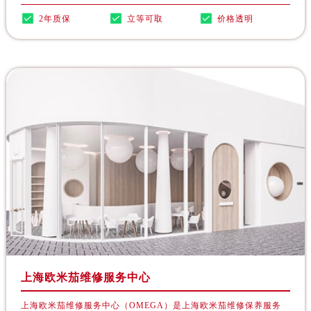
黑龙江省佳木斯市向阳区长安路欧米茄售后服务中心（需提前预约）
2年质保
立等可取
价格透明
黑龙江省牡丹江市东安区太平路欧米茄售后服务中心（需提前预约）
黑龙江省七台河市桃山区大同街欧米茄售后服务中心（需提前预约）
黑龙江省齐齐哈尔市龙沙区龙华路欧米茄售后服务中心（需提前预约）
黑龙江省双鸭山市尖山区新兴大街欧米茄售后服务中心（需提前预约）
黑龙江省绥化市北林区新华街与康庄路交叉口欧米茄售后服务中心（需提前预约）
黑龙江省伊春市伊美区通河路欧米茄售后服务中心（需提前预约）
吉林省白城市洮北区明仁南街欧米茄售后服务中心（需提前预约）
吉林省白山市浑江区浑江大街欧米茄售后服务中心（需提前预约）
吉林省吉林市船营区河南街欧米茄售后服务中心（需提前预约）
吉林省辽源市龙山区人民大街欧米茄售后服务中心（需提前预约）
吉林省梅河口市新华街道梅河大街欧米茄售后服务中心（需提前预约）
吉林省四平市铁东区紫气大路与南九经街交汇处欧米茄售后服务中心（需提前预约）
吉林省松原市宁江区五环大街欧米茄售后服务中心（需提前预约）
上海欧米茄维修服务中心
吉林省通化市东昌区环通乡江南大街欧米茄售后服务中心（需提前预约）
吉林省延边市延吉市解放路欧米茄售后服务中心（需提前预约）
上海欧米茄维修服务中心（OMEGA）是上海欧米茄维修保养服务