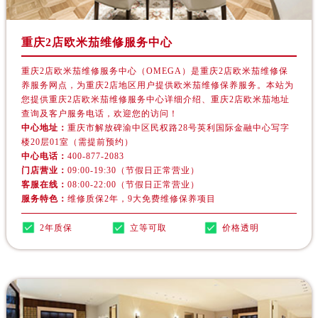
湖北省黄冈市黄州区赤壁大道欧米茄售后服务中心（需提前预约）
湖北省黄石市黄石港区武汉路欧米茄售后服务中心（需提前预约）
重庆2店欧米茄维修服务中心
湖北省荆门市东宝中天街步行街欧米茄售后服务中心（需提前预约）
湖北省荆州市荆州区荆中路欧米茄售后服务中心（需提前预约）
重庆2店欧米茄维修服务中心（OMEGA）是重庆2店欧米茄维修保
湖北省十堰市茅箭区人民北路欧米茄售后服务中心（需提前预约）
养服务网点，为重庆2店地区用户提供欧米茄维修保养服务。本站为
您提供重庆2店欧米茄维修服务中心详细介绍、重庆2店欧米茄地址
湖北省随州市曾都区青年路欧米茄售后服务中心（需提前预约）
查询及客户服务电话，欢迎您的访问！
湖北省咸宁市咸安区长安大道欧米茄售后服务中心（需提前预约）
中心地址：
重庆市解放碑渝中区民权路28号英利国际金融中心写字
楼20层01室（需提前预约）
湖北省襄阳市樊城区长虹路与人民路交叉口欧米茄售后服务中心（需提前预约）
中心电话：
400-877-2083
湖北省孝感市孝南区复兴大道欧米茄售后服务中心（需提前预约）
门店营业：
09:00-19:30（节假日正常营业）
湖北省宜昌市西陵区夷陵大道与港窑路欧米茄售后服务中心（需提前预约）
客服在线：
08:00-22:00（节假日正常营业）
服务特色：
维修质保2年，9大免费维修保养项目
湖南省常德市武陵区人民路欧米茄售后服务中心（需提前预约）
湖南省郴州市北湖区国庆北路欧米茄售后服务中心（需提前预约）
2年质保
立等可取
价格透明
湖南省衡阳市雁峰区解放路欧米茄售后服务中心（需提前预约）
湖南省怀化市鹤城区迎丰中路欧米茄售后服务中心（需提前预约）
湖南省娄底市娄星区长青街欧米茄售后服务中心（需提前预约）
湖南省邵阳市双清区东风路欧米茄售后服务中心（需提前预约）