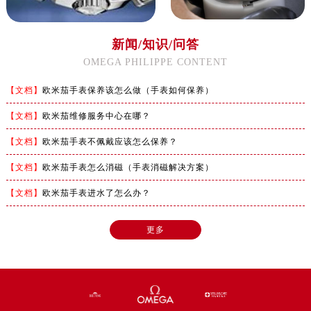
河南省焦作市解放区解放路欧米茄售后服务中心（需提前预约）
河南省开封市鼓楼区中山路欧米茄售后服务中心（需提前预约）
新闻/知识/问答
河南省洛阳市西工区中州中路与解放路交叉口欧米茄售后服务中心（需提前预约）
OMEGA PHILIPPE CONTENT
河南省漯河市源汇区交通路欧米茄售后服务中心（需提前预约）
河南省南阳市宛城区范蠡东路与南都路交叉口欧米茄售后服务中心（需提前预约）
【文档】
欧米茄手表保养该怎么做（手表如何保养）
河南省平顶山市卫东区建设路欧米茄售后服务中心（需提前预约）
【文档】
欧米茄维修服务中心在哪？
河南省濮阳市大华龙区开州路绿城路交叉口欧米茄售后服务中心（需提前预约）
河南省三门峡市湖滨区和平路欧米茄售后服务中心（需提前预约）
【文档】
欧米茄手表不佩戴应该怎么保养？
河南省商丘市梁园区神火大道欧米茄售后服务中心（需提前预约）
【文档】
欧米茄手表怎么消磁（手表消磁解决方案）
河南省新乡市红旗区人民路欧米茄售后服务中心（需提前预约）
【文档】
欧米茄手表进水了怎么办？
河南省信阳市浉河区东方红大道欧米茄售后服务中心（需提前预约）
河南省许昌市魏都区建安大道与八龙路交叉口欧米茄售后服务中心（需提前预约）
更多
河南省郑州市二七区民主路10号华润大厦29层2905室欧米茄售后服务中心（需提前预约）
河南省周口市川汇区七一路欧米茄售后服务中心（需提前预约）
河南省驻马店市驿城区乐山大道与置地大道交叉口欧米茄售后服务中心（需提前预约）
湖北省鄂州市鄂城区文星大道欧米茄售后服务中心（需提前预约）