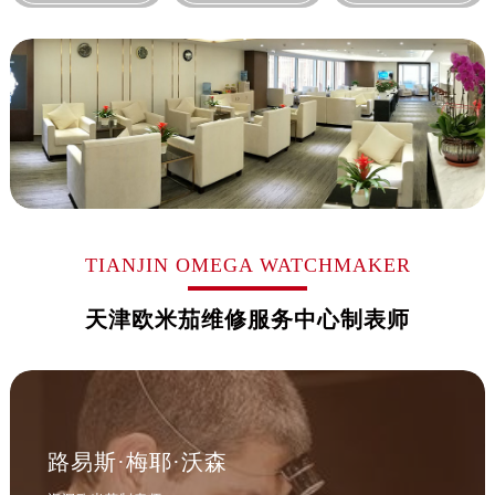
山西省吕梁市离石区永宁中路与建设街交叉口欧米茄售后服务中心（需提前预约）
山西省朔州市朔城区怡西路与鄯阳西街交汇处欧米茄售后服务中心（需提前预约）
山西省忻州市忻府区和平东街与七一南路交叉口欧米茄售后服务中心（需提前预约）
山西省阳泉市郊区平阳东街与新城大道交叉口欧米茄售后服务中心（需提前预约）
山西省运城市盐湖区河东街欧米茄售后服务中心（需提前预约）
山西省长治市潞州区英雄中路欧米茄售后服务中心（需提前预约）
山西省太原市迎泽区迎泽街道解放路15号亨得利名表维修授权店3楼欧米茄售后服务中心（需提前预约）
天津市和平区赤峰道136号天津国际金融中心26层2603室欧米茄售后服务中心（需提前预约）
安徽省安庆市迎江区人民路欧米茄售后服务中心（需提前预约）
TIANJIN OMEGA WATCHMAKER
安徽省蚌埠市蚌山区淮河路欧米茄售后服务中心（需提前预约）
天津欧米茄维修服务中心制表师
安徽省亳州市谯城区魏武大道欧米茄售后服务中心（需提前预约）
安徽省池州市贵池区长江路欧米茄售后服务中心（需提前预约）
安徽省滁州市琅琊区南谯北路欧米茄售后服务中心（需提前预约）
安徽省阜阳市颍州区颍州北路欧米茄售后服务中心（需提前预约）
安徽省淮北市相山区淮海路欧米茄售后服务中心（需提前预约）
路易斯·梅耶·沃森
安徽省淮南市田家庵区国庆中路欧米茄售后服务中心（需提前预约）