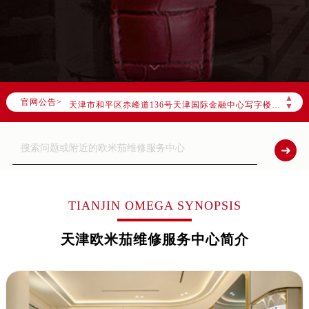
2026年7月欧米茄全国官方售后客户服务热线：400-877-2083
欧米茄官方全国统一服务热线400-877-2083，服务覆盖中国大陆、香港、澳门、台湾全部区域（非大陆需加拨“+86”）
2026年7月欧米茄售后服务中心最新网点地址：
北京市东城区东长安街1号东方广场写字楼W3座6层602室（需提前预约）
北京市朝阳区建国门外大街甲6号华熙国际中心写字楼D座11层1102室（需提前预约）
▲
官网公告>
天津市和平区赤峰道136号天津国际金融中心写字楼26层2603室（需提前预约）
▼
上海市徐汇区虹桥路3号港汇中心写字楼2座37层3705室（需提前预约）
上海市黄浦区南京东路299号宏伊国际广场写字楼8层806室（需提前预约）
南京市秦淮区中山南路1号（新街口）南京中心写字楼22层C1-1室（需提前预约）
常州市新北区龙锦路1590号现代传媒中心写字楼5号楼10层1008室（需提前预约）
徐州市鼓楼区淮海东路29号苏宁广场IFC国际金融中心写字楼35层3508室（需提前预约）
TIANJIN OMEGA SYNOPSIS
扬州市邗江区国展路29号星耀天地写字楼1号楼18层1803室（需提前预约）
天津欧米茄维修服务中心简介
盐城市盐都区世纪大道5号盐城金融城写字楼1号楼16层1604室（需提前预约）
泰州市海陵区永定东路399号置地商务中心东塔写字楼（华润万象城）17层1706室（需提前预约）
宁波市江北区大闸南路500号来福士广场办公楼20层2009室（需提前预约）
杭州市上城区钱江路1366号华润大厦写字楼A座5层503-5室（需提前预约）