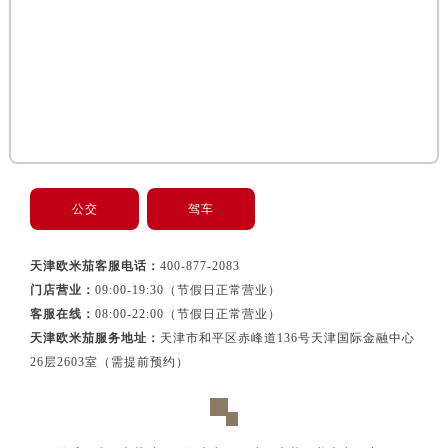
黑龙江省佳木斯市向阳区长安路欧米茄售后服务中心（需提前预约）
黑龙江省牡丹江市东安区太平路欧米茄售后服务中心（需提前预约）
黑龙江省七台河市桃山区大同街欧米茄售后服务中心（需提前预约）
黑龙江省齐齐哈尔市龙沙区龙华路欧米茄售后服务中心（需提前预约）
黑龙江省双鸭山市尖山区新兴大街欧米茄售后服务中心（需提前预约）
黑龙江省绥化市北林区新华街与康庄路交叉口欧米茄售后服务中心（需提前预约）
黑龙江省伊春市伊美区通河路欧米茄售后服务中心（需提前预约）
吉林省白城市洮北区明仁南街欧米茄售后服务中心（需提前预约）
公交
驾车
吉林省白山市浑江区浑江大街欧米茄售后服务中心（需提前预约）
吉林省吉林市船营区河南街欧米茄售后服务中心（需提前预约）
天津欧米茄客服电话：
400-877-2083
吉林省辽源市龙山区人民大街欧米茄售后服务中心（需提前预约）
门店营业：
09:00-19:30（节假日正常营业）
客服在线：
08:00-22:00（节假日正常营业）
吉林省梅河口市新华街道梅河大街欧米茄售后服务中心（需提前预约）
天津欧米茄服务地址：
天津市和平区赤峰道136号天津国际金融中心
吉林省四平市铁东区紫气大路与南九经街交汇处欧米茄售后服务中心（需提前预约）
26层2603室（需提前预约）
吉林省松原市宁江区五环大街欧米茄售后服务中心（需提前预约）
吉林省通化市东昌区环通乡江南大街欧米茄售后服务中心（需提前预约）
吉林省延边市延吉市解放路欧米茄售后服务中心（需提前预约）