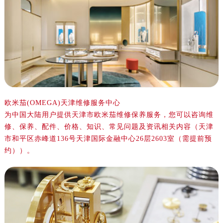
金华市金东区东市南街777号金华万达广场写字楼4号楼22层2209室（需提前预约）
绍兴市越城区胜利东路379号世茂天际中心写字楼8层805室（需提前预约）
嘉兴市南湖区广益路705号嘉兴世界贸易中心写字楼A座13层1304室（需提前预约）
南昌市红谷滩新区红谷中大道998号绿地双子塔（中央广场）A1座办公楼14层07室（需提前预约）
济南市历下区经十路11111号华润中心写字楼（万象城）15层1508室（需提前预约）
广州市天河区天河路230号万菱汇国际中心写字楼A塔7层704室（需提前预约）
广州市越秀区环市东路371-375号世界贸易中心大厦南塔写字楼15层07室（需提前预约）
深圳市罗湖区深南东路5001号华润大厦写字楼17层1701室（需提前预约）
欧米茄(OMEGA)天津维修服务中心
为中国大陆用户提供天津市欧米茄维修保养服务，您可以咨询维
惠州市惠城区江北文昌一路7号华贸大厦写字楼1座30层05室（需提前预约）
修、保养、配件、价格、知识、常见问题及资讯相关内容（天津
厦门市思明区湖滨东路95号华润大厦写字楼B座11层1104室（需提前预约）
市和平区赤峰道136号天津国际金融中心26层2603室（需提前预
福州市鼓楼区五四路128-1号恒力城写字楼15层03室（需提前预约）
约））。
成都市锦江区人民东路6号SAC东原中心写字楼24层2406B室（需提前预约）
重庆市江北区观音桥步行街2号融恒时代广场写字楼9层902室（需提前预约）
长沙市芙蓉区定王台街道建湘路393号世茂环球金融中心写字楼（芙蓉广场）10层13室（需提前预约）
郑州市二七区铭功路10号华润大厦写字楼29层2905室（需提前预约）
太原市迎泽区解放路15号亨得利名表服务中心（品牌授权店）3层整层（需提前预约）