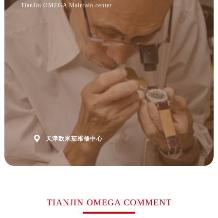
福建省福州市鼓楼区五四路128-1号恒力城写字楼15层03室欧米茄售后服务中心（需提前预约）
TianJin OMEGA Maintain center
福建省厦门市思明区湖滨东路95号万象城华润大厦B座11层1104室欧米茄售后服务中心（需提前预约）
广东省潮州市潮安区新风路与潮汕路交汇处欧米茄售后服务中心（需提前预约）
广东省广州市天河区天河路230号万菱汇国际中心A塔7层704室欧米茄售后服务中心（需提前预约）
广东省广州市越秀区环市东路371-375号世界贸易中心大厦南塔15层1507室欧米茄售后服务中心（需提前预约）
广东省河源市源城区越王大道欧米茄售后服务中心（需提前预约）
广东省惠州市惠城区江北文昌一路7号华贸大厦1座30层3005室欧米茄售后服务中心（需提前预约）
广东省江门市蓬江区广场西路欧米茄售后服务中心（需提前预约）
广东省揭阳市榕城进贤门步行街欧米茄售后服务中心（需提前预约）
广东省茂名市电白区水东街道迎宾大道欧米茄售后服务中心（需提前预约）

天津欧米茄维修中心
广东省梅州市梅江区金燕大道欧米茄售后服务中心（需提前预约）
广东省清远市清城区湖西路欧米茄售后服务中心（需提前预约）
广东省汕头市龙湖区长平路欧米茄售后服务中心（需提前预约）
广东省汕尾市城区香洲街道园林社区翠园街欧米茄售后服务中心（需提前预约）
广东省韶关市武江区芙蓉新区与老城中心交汇处欧米茄售后服务中心（需提前预约）
TIANJIN OMEGA COMMENT
广东省深圳市罗湖区深南东路5001号华润大厦17层1701室欧米茄售后服务中心（需提前预约）