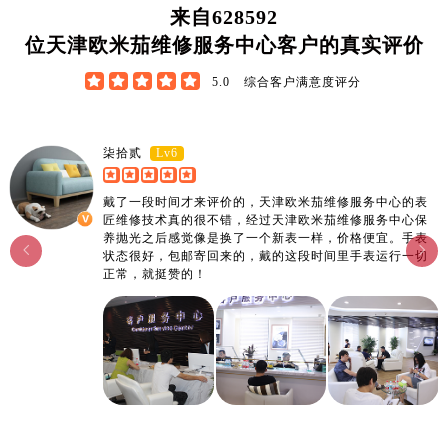
广东省阳江市江城区东风一路欧米茄售后服务中心（需提前预约）
来自
628592
广东省云浮市云城区金山路欧米茄售后服务中心（需提前预约）
位天津欧米茄维修服务中心客户的真实评价
广东省湛江市赤坎区观海北路欧米茄售后服务中心（需提前预约）





5.0
综合客户满意度评分
广东省肇庆市端州区信安大道与砚都大道交汇处欧米茄售后服务中心（需提前预约）
广西壮族自治区百色市右江区中山二路欧米茄售后服务中心（需提前预约）
广西壮族自治区北海市海城区北京路欧米茄售后服务中心（需提前预约）
Lv6
柒拾贰
广西壮族自治区崇左市江州区石景林街道友谊大道与丽川路交汇处欧米茄售后服务中心（需提前预约）
戴了一段时间才来评价的，天津欧米茄维修服务中心的表
广西壮族自治区防城港市港口区金花茶大道欧米茄售后服务中心（需提前预约）
匠维修技术真的很不错，经过天津欧米茄维修服务中心保
广西壮族自治区贵港市港北区港城街道布山大道与仙衣路交叉口欧米茄售后服务中心（需提前预约）
养抛光之后感觉像是换了一个新表一样，价格便宜。手表


状态很好，包邮寄回来的，戴的这段时间里手表运行一切
广西壮族自治区桂林市秀峰区红岭路欧米茄售后服务中心（需提前预约）
正常，就挺赞的！
广西壮族自治区河池市金城江区金城江街道朝阳路欧米茄售后服务中心（需提前预约）
广西壮族自治区贺州市八步区城东街道灵峰南路欧米茄售后服务中心（需提前预约）
广西壮族自治区来宾市兴宾区桂中大道欧米茄售后服务中心（需提前预约）
广西壮族自治区柳州市城中区中山中路欧米茄售后服务中心（需提前预约）
广西壮族自治区钦州市钦南区金海湾东大街欧米茄售后服务中心（需提前预约）
广西壮族自治区梧州市万秀区龙湖镇高旺路欧米茄售后服务中心（需提前预约）