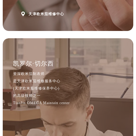
江西省宜春市袁州区中山中路欧米茄售后服务中心（需提前预约）
江西省鹰潭市月湖区胜利东路欧米茄售后服务中心（需提前预约）

天津欧米茄维修中心
山东省德州市德城区东风中路欧米茄售后服务中心（需提前预约）
山东省东营市东营区济南路欧米茄售后服务中心（需提前预约）
山东省济南市历下区经十路11111号华润中心写字楼（万象城）15层1508室欧米茄售后服务中心（需提前预约）
山东省济宁市任城区太白楼路欧米茄售后服务中心（需提前预约）
山东省莱芜市文化南路8号银座商城名表维修一楼名表维修欧米茄售后服务中心（需提前预约）
山东省临沂市兰山区解放路欧米茄售后服务中心（需提前预约）
凯罗尔·切尔西
山东省日照市东港区烟台路欧米茄售后服务中心（需提前预约）
资深欧米茄制表师
山东省泰安市泰山区财源街道泰山大街欧米茄售后服务中心（需提前预约）
是天津欧米茄维修服务中心
山东省威海市环翠区新威海路89号振华商厦一楼名表维修欧米茄售后服务中心（需提前预约）
(天津欧米茄维修保养中心)
的高级技师之一
山东省潍坊市奎文区东风东街欧米茄售后服务中心（需提前预约）
TianJin OMEGA Maintain center
山东省枣庄市滕州市北辛路与善国路交叉口欧米茄售后服务中心（需提前预约）
山东省淄博市张店区金晶大道欧米茄售后服务中心（需提前预约）
上海市黄浦区南京东路299号宏伊国际广场写字楼8层806室欧米茄售后服务中心（需提前预约）
上海市徐汇区虹桥路3号港汇中心2座37层3705室欧米茄售后服务中心（需提前预约）