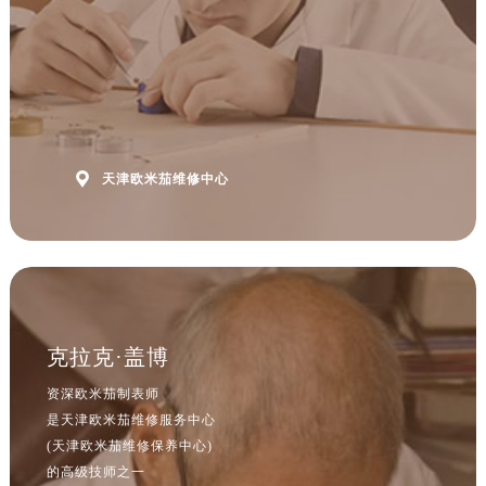
浙江省杭州市上城区钱江路1366号华润大厦A座5层503-5室欧米茄售后服务中心（需提前预约）
浙江省湖州市吴兴区劳动路欧米茄售后服务中心（需提前预约）
浙江省嘉兴市南湖区广益路705号嘉兴世界贸易中心A座13层1304室欧米茄售后服务中心（需提前预约）
浙江省金华市金东区东市南街777号金华万达广场4号楼22楼2209室欧米茄售后服务中心（需提前预约）
浙江省丽水市莲都区解放街欧米茄售后服务中心（需提前预约）
浙江省宁波市江北区大闸南路500号来福士广场办公楼20层2009室欧米茄售后服务中心（需提前预约）

天津欧米茄维修中心
浙江省衢州市柯城区上街欧米茄售后服务中心（需提前预约）
浙江省绍兴市越城区胜利东路379号世茂天际中心写字楼8层805室欧米茄售后服务中心（需提前预约）
浙江省舟山市定海区解放东路欧米茄售后服务中心（需提前预约）
澳门特别行政区大堂区议事亭前地（新马路）欧米茄售后服务中心（需提前预约）
澳门特别行政区风顺堂区南湾大马路欧米茄售后服务中心（需提前预约）
澳门特别行政区花地玛堂区关闸广场欧米茄售后服务中心（需提前预约）
克拉克·盖博
澳门特别行政区花王堂区大三巴商圈欧米茄售后服务中心（需提前预约）
资深欧米茄制表师
澳门特别行政区嘉模堂区官也街欧米茄售后服务中心（需提前预约）
是天津欧米茄维修服务中心
澳门省路氹城市金光大道欧米茄售后服务中心（需提前预约）
(天津欧米茄维修保养中心)
澳门特别行政区望德堂区塔石广场欧米茄售后服务中心（需提前预约）
的高级技师之一