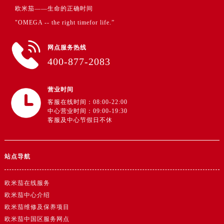
湖北省黄冈市黄州区赤壁大道欧米茄售后服务中心（需提前预约）
欧米茄——生命的正确时间
湖北省黄石市黄石港区武汉路欧米茄售后服务中心（需提前预约）
"OMEGA -- the right timefor life.”
湖北省荆门市东宝中天街步行街欧米茄售后服务中心（需提前预约）
湖北省荆州市荆州区荆中路欧米茄售后服务中心（需提前预约）
网点服务热线
400-877-2083
湖北省十堰市茅箭区人民北路欧米茄售后服务中心（需提前预约）
湖北省随州市曾都区青年路欧米茄售后服务中心（需提前预约）
湖北省咸宁市咸安区长安大道欧米茄售后服务中心（需提前预约）
营业时间
客服在线时间：08:00-22:00
湖北省襄阳市樊城区长虹路与人民路交叉口欧米茄售后服务中心（需提前预约）
中心营业时间：09:00-19:30
湖北省孝感市孝南区复兴大道欧米茄售后服务中心（需提前预约）
客服及中心节假日不休
湖北省宜昌市西陵区夷陵大道与港窑路欧米茄售后服务中心（需提前预约）
湖南省常德市武陵区人民路欧米茄售后服务中心（需提前预约）
站点导航
湖南省郴州市北湖区国庆北路欧米茄售后服务中心（需提前预约）
湖南省衡阳市雁峰区解放路欧米茄售后服务中心（需提前预约）
欧米茄在线服务
湖南省怀化市鹤城区迎丰中路欧米茄售后服务中心（需提前预约）
欧米茄中心介绍
湖南省娄底市娄星区长青街欧米茄售后服务中心（需提前预约）
欧米茄维修及保养项目
湖南省邵阳市双清区东风路欧米茄售后服务中心（需提前预约）
欧米茄中国区服务网点