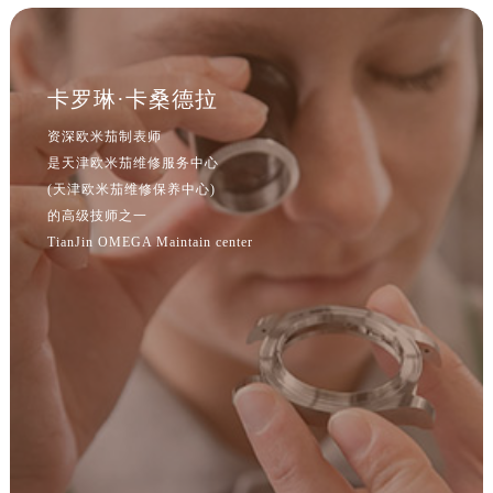
江苏省南京市秦淮区中山南路1号南京中心22层22-C1-C3室欧米茄售后服务中心（需提前预约）
江苏省宿迁市宿城区西湖路欧米茄售后服务中心（需提前预约）
江苏省泰州市海陵区永定东路399号置地商务中心东塔（华润万象城）17层1706室欧米茄售后服务中心（需提前预约）
卡罗琳·卡桑德拉
江苏省徐州市鼓楼区淮海东路29号苏宁广场IFC国际金融中心35层3508室欧米茄售后服务中心（需提前预约）
江苏省盐城市盐都区世纪大道5号盐城金融城写字楼1号楼16层1604室欧米茄售后服务中心（需提前预约）
资深欧米茄制表师
是天津欧米茄维修服务中心
江苏省扬州市邗江区国展路29号星耀天地写字楼1号楼18层1803室欧米茄售后服务中心（需提前预约）
(天津欧米茄维修保养中心)
江苏省镇江市京口区中山东路欧米茄售后服务中心（需提前预约）
的高级技师之一
江西省抚州市临川区赣东大道欧米茄售后服务中心（需提前预约）
TianJin OMEGA Maintain center
江西省赣州市章贡区文清路欧米茄售后服务中心（需提前预约）
江西省吉安市吉州区井冈山大道欧米茄售后服务中心（需提前预约）
江西省景德镇市珠山区珠山中路欧米茄售后服务中心（需提前预约）
江西省九江市浔阳区浔阳路欧米茄售后服务中心（需提前预约）
江西省南昌市红谷滩新区红谷中大道998号绿地双子塔（中央广场）A1座办公楼14层1407室欧米茄售后服务中心（需提前预约）
江西省萍乡市安源区萍安北大道与康庄路交叉口欧米茄售后服务中心（需提前预约）
江西省上饶市信州区滨江西路欧米茄售后服务中心（需提前预约）
江西省新余市渝水区北湖西路欧米茄售后服务中心（需提前预约）