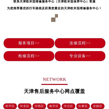
联系天津欧米茄维修服务中心（天津欧米茄保养中心）客服
辽宁省鞍山市铁东区站前街欧米茄售后服务中心（需提前预约）
为您推荐最优的行车路线及距离您最近的天津欧米茄维修服务中心！
辽宁省本溪市平山区胜利路欧米茄售后服务中心（需提前预约）
辽宁省朝阳市双塔区新华路欧米茄售后服务中心（需提前预约）
辽宁省丹东市振兴区七经街欧米茄售后服务中心（需提前预约）
辽宁省抚顺市新抚区东一路欧米茄售后服务中心（需提前预约）
辽宁省阜新市海州区解放大街欧米茄售后服务中心（需提前预约）
服务项目>>
送修流程>>
辽宁省葫芦岛市连山区中央路欧米茄售后服务中心（需提前预约）
辽宁省锦州市古塔区中央大街欧米茄售后服务中心（需提前预约）
检修流程>>
专业设备>>
辽宁省辽阳市白塔区新运大街欧米茄售后服务中心（需提前预约）
辽宁省盘锦市兴隆台区石油大街欧米茄售后服务中心（需提前预约）
辽宁省铁岭市银州区南马路欧米茄售后服务中心（需提前预约）
辽宁省营口市站前区市府路与渤海大街交叉口欧米茄售后服务中心（需提前预约）
NETWORK
辽宁省沈阳市沈河区中街路137号亨得利名表维修授权店1楼欧米茄售后服务中心（需提前预约）
天津售后服务中心网点覆盖
辽宁省沈阳市沈河区中街路83号亨得利名表维修授权店1楼欧米茄售后服务中心（需提前预约）
北京市朝阳区建国门外大街甲6号华熙国际中心D座11层1102室欧米茄售后服务中心（需提前预约）
北京市东城区东长安街1号王府井东方广场W3座6层602室欧米茄售后服务中心（需提前预约）
和平区
河东区
河西区
南开区
河北区
红桥区
东丽区