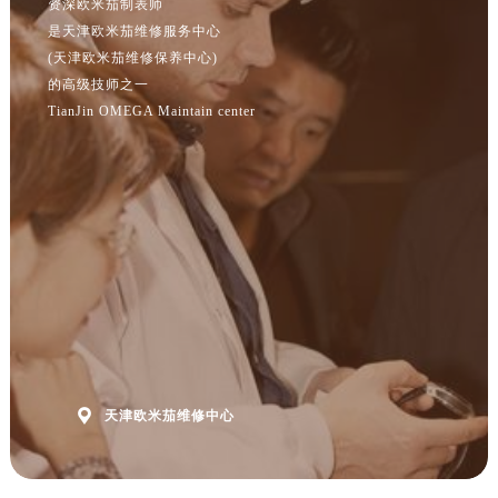
资深欧米茄制表师
安徽省黄山市屯溪区黄山西路欧米茄售后服务中心（需提前预约）
是天津欧米茄维修服务中心
安徽省六安市金安区解放中路欧米茄售后服务中心（需提前预约）
(天津欧米茄维修保养中心)
安徽省马鞍山市雨山区湖南西路欧米茄售后服务中心（需提前预约）
的高级技师之一
安徽省宿州市埇桥区人民中路欧米茄售后服务中心（需提前预约）
TianJin OMEGA Maintain center
安徽省铜陵市铜官区石城大道欧米茄售后服务中心（需提前预约）
安徽省芜湖市镜湖区中山路步行街欧米茄售后服务中心（需提前预约）
安徽省宣城市宣州区叠嶂西路欧米茄售后服务中心（需提前预约）
福建省龙岩市新罗区九一南路欧米茄售后服务中心（需提前预约）
福建省南平市建阳区人民西路欧米茄售后服务中心（需提前预约）
福建省宁德市蕉城区天湖东路欧米茄售后服务中心（需提前预约）
福建省莆田市城厢区霞林街道荔华东大道欧米茄售后服务中心（需提前预约）
福建省三明市三元区东乾二路欧米茄售后服务中心（需提前预约）
福建省漳州市龙文区步港路欧米茄售后服务中心（需提前预约）
江苏省常州市新北区龙锦路1590号现代传媒中心5号楼10层1008室欧米茄售后服务中心（需提前预约）

天津欧米茄维修中心
江苏省淮安市清江浦区淮海北路欧米茄售后服务中心（需提前预约）
江苏省连云港市海州区通灌北路欧米茄售后服务中心（需提前预约）