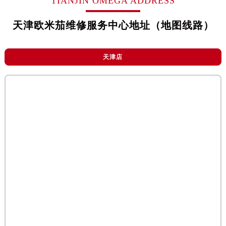
TIANJIN OMEGA ADDRESS
烟台市芝罘区胜利路139号万达金融中心A座907室（需提前预约）
长春市朝阳区西安大路727号中银大厦A座(旺进大厦)18层09室（需提前预约）
天津欧米茄维修服务中心地址（地图线路）
贵阳市南明区都司高架桥路33号亨特国际金融中心14楼14D（需提前预约）
昆明市盘龙区北京路928号同德昆明广场写字楼10层06室（需提前预约）
天津店
石家庄市长安区中山东路39号勒泰中心写字楼B座13层07室（需提前预约）
西安市碑林区南关正街88号华侨城长安国际中心E座6楼10室（需提前预约）
海口市龙华区金贸东路5号海口华润大厦B座17层1707室（需提前预约）
唐山市路南区新华东道100号万达广场写字楼A座10层1002室（需提前预约）
台州市椒江区东海大道1800号腾达中心东1幢20楼2002室（需提前预约）
内蒙古自治区呼和浩特市玉泉区大学西街70号华润万象城写字楼（鄂尔多斯大厦）23层2326室（需提前预约）
甘肃省兰州市七里河区西津西路16号兰州中心写字楼21层2102室（需提前预约）
重庆市解放碑渝中区民权路28号英利国际金融中心写字楼20层01室（需提前预约）
黑龙江省大庆市萨尔图区会战大街欧米茄售后服务中心（需提前预约）
黑龙江省鹤岗市向阳区红军路欧米茄售后服务中心（需提前预约）
黑龙江省黑河市爱辉区中央街欧米茄售后服务中心（需提前预约）
黑龙江省鸡西市鸡冠区红军路欧米茄售后服务中心（需提前预约）