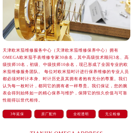
沈阳市沈河区中街路137号亨得利名表服务中心（品牌授权店）1层整层（需提前预约）
沈阳市沈河区中街路83号亨得利名表服务中心（品牌授权店）1层整层（需提前预约）
乌鲁木齐市天山区红山路26号时代广场（CCMALL）C座17层17-B（需提前预约）
温州市鹿城区锦绣路1067号置信广场10层1015室（需提前预约）
哈尔滨市道里区友谊西路600号富力中心T2座写字楼29层03室（需提前预约）
大连市中山区人民路15号国际金融大厦7层G室（需提前预约）
天津欧米茄维修服务中心（天津欧米茄维修保养中心）拥有
佛山市禅城区季华五路57号万科金融中心C座12层1205室（需提前预约）
OMEGA欧米茄手表维修专家30余名，其中高级技术顾问3名、高
东莞市东城街道鸿福东路1号民盈国贸中心T1写字楼9层907室（需提前预约）
级技师10名，初级、中级技师10余名，现已形成了全国专业的欧
无锡市梁溪区人民中路139号恒隆广场写字楼1座11层1104室（需提前预约）
米茄维修服务团队。 每位对欧米茄时计进行保养维修的专业人员
南通市崇川区工农路57号圆融广场写字楼16层1603室（需提前预约）
都必须对时计本身、时计历史及其拥有者抱有充分的尊重。我们
苏州市苏州工业园区星港街199号苏州中心办公楼C座22层08室（需提前预约）
认为每一枚时计，都同它的拥有者一样尊贵。我们保证，您的腕
表会得到始终如一的精心保养与维护，保障它的恒久价值与可靠
武汉市江汉区解放大道686号世界贸易大厦38层09室（需提前预约）
性能得以世代相传。
南宁市青秀区金湖路59号地王大厦12楼1224室（需提前预约）
合肥市蜀山区潜山路111号万象城华润大厦B座12楼03室（需提前预约）
3年延保
原厂配件
全程透明
无尘检修
泉州市丰泽区宝洲路729号浦西万达中心写字楼A座7楼709室（需提前预约）
青岛市南区山东路6号华润大厦B座22层04室（需提前预约）