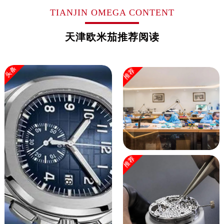
广西壮族自治区玉林市玉州区金玉路欧米茄售后服务中心（需提前预约）
TIANJIN OMEGA CONTENT
海南省儋州市儋州市那大镇兰洋北路欧米茄售后服务中心（需提前预约）
海南省东方市八所镇解放西路欧米茄售后服务中心（需提前预约）
天津欧米茄推荐阅读
海南省琼海市嘉积镇东风路欧米茄售后服务中心（需提前预约）
海南省三沙市西沙区西沙群岛永兴岛北京路欧米茄售后服务中心（需提前预约）
头条
推荐
海南省三亚市吉阳区迎宾路欧米茄售后服务中心（需提前预约）
海南省万宁市万城镇解放路欧米茄售后服务中心（需提前预约）
海南省文昌市文城镇教育东路欧米茄售后服务中心（需提前预约）
海南省五指山市通什镇三月三大道欧米茄售后服务中心（需提前预约）
香港特别行政区尖沙咀区油尖旺区广东道欧米茄售后服务中心（需提前预约）
香港特别行政区金钟区中西区金钟道欧米茄售后服务中心（需提前预约）
香港特别行政区九龙区油尖旺区弥敦道欧米茄售后服务中心（需提前预约）
推荐
香港特别行政区铜锣湾区湾仔区轩尼诗道欧米茄售后服务中心（需提前预约）
河南省安阳市文峰区解放大道欧米茄售后服务中心（需提前预约）
河南省鹤壁市淇滨区九州路欧米茄售后服务中心（需提前预约）
河南省济源市沁园街道济水大道欧米茄售后服务中心（需提前预约）