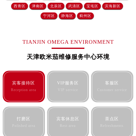
河北省保定市竞秀区朝阳北大街北国先天下欧米茄售后服务中心（需提前预约）
西青区
津南区
北辰区
武清区
宝坻区
滨海新区
内蒙古自治区阿拉善盟市左旗土尔扈特大街欧米茄售后服务中心（需提前预约）
宁河区
静海区
蓟州区
内蒙古自治区巴彦淖尔市临河区新华街欧米茄售后服务中心（需提前预约）
内蒙古自治区包头市青山区幸福路甲3号王府井百货名表维修欧米茄售后服务中心（需提前预约）
内蒙古自治区赤峰市红山区哈达街欧米茄售后服务中心（需提前预约）
TIANJIN OMEGA ENVIRONMENT
内蒙古自治区鄂尔多斯市东胜区伊金霍洛街欧米茄售后服务中心（需提前预约）
内蒙古自治区呼伦贝尔市海拉尔区中央街欧米茄售后服务中心（需提前预约）
天津欧米茄维修服务中心环境
内蒙古自治区通辽市科尔沁区明仁大街欧米茄售后服务中心（需提前预约）
内蒙古自治区乌海市海勃湾区人民南路欧米茄售后服务中心（需提前预约）
内蒙古自治区乌兰察布市集宁区恩和大街欧米茄售后服务中心（需提前预约）
宾客接待区
VIP服务区
客服区
内蒙古自治区锡林郭勒盟市锡林浩特市光明街与额尔敦路交叉口欧米茄售后服务中心（需提前预约）
Reception area
VIP service
Customer service
内蒙古自治区兴安盟市乌兰浩特市兴安大街欧米茄售后服务中心（需提前预约）
山西省大同市平城区迎宾街欧米茄售后服务中心（需提前预约）
山西省晋城市城区黄华街欧米茄售后服务中心（需提前预约）
打磨区
宾客休息区
茶点区
山西省晋中市榆次区顺城街欧米茄售后服务中心（需提前预约）
Polished area
Rest area
Refreshments
山西省临汾市尧都区解放路欧米茄售后服务中心（需提前预约）