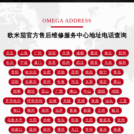
OMEGA ADDRESS
欧米茄官方售后维修服务中心地址电话查询
北京
上海
广州
深圳
天津
成都
重庆
南京
郑州
长沙
宁波
厦门
东莞
杭州
武汉
西安
大连
福州
贵阳
哈尔滨
合肥
济南
昆明
南昌
南宁
青岛
沈阳
石家庄
苏州
长春
河北
太原
保定
唐山
邯郸
廊坊
昆山
广西
佛山
中山
德阳
绵阳
齐齐哈尔
呼和浩特
吉林
无锡
芜湖
珠海
汕头
三亚
海口
赣州
漳州
拉萨
青海
新疆
兰州
银川
乌鲁木齐
大同
赤峰
包头
阳泉
大庆
秦皇岛
沧州
张家口
温州
徐州
潍坊
九江
常州
嘉兴
南通