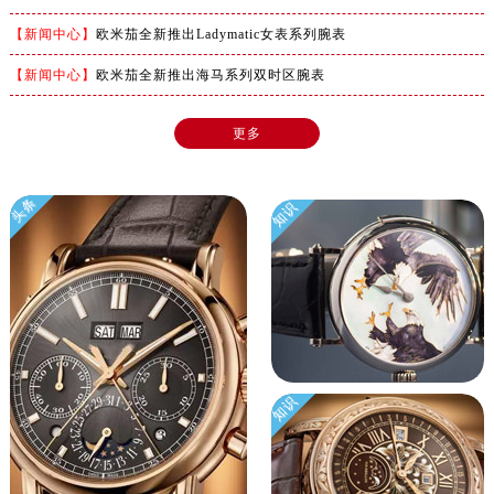
【新闻中心】
欧米茄全新推出Ladymatic女表系列腕表
【新闻中心】
欧米茄全新推出海马系列双时区腕表
更多
头条
知识
知识