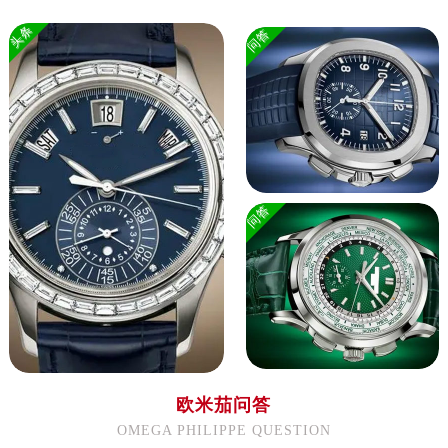
头条
问答
问答
欧米茄问答
OMEGA PHILIPPE QUESTION