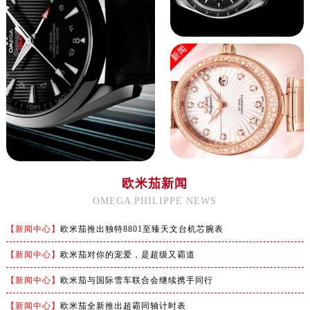
新闻
欧米茄新闻
OMEGA PHILIPPE NEWS
【新闻中心】
欧米茄推出独特8801至臻天文台机芯腕表
【新闻中心】
欧米茄对你的宠爱，是超级又霸道
【新闻中心】
欧米茄与国际雪车联合会继续携手同行
【新闻中心】
欧米茄全新推出超霸同轴计时表