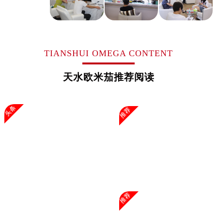
山东省淄博市张店区金晶大道欧米茄售后服务中心（需提前预约）
上海市黄浦区南京东路299号宏伊国际广场写字楼8层806室欧米茄售后服务中心（需提前预约）
上海市徐汇区虹桥路3号港汇中心2座37层3705室欧米茄售后服务中心（需提前预约）
浙江省杭州市上城区钱江路1366号华润大厦A座5层503-5室欧米茄售后服务中心（需提前预约）
TIANSHUI OMEGA CONTENT
浙江省湖州市吴兴区劳动路欧米茄售后服务中心（需提前预约）
浙江省嘉兴市南湖区广益路705号嘉兴世界贸易中心A座13层1304室欧米茄售后服务中心（需提前预约）
天水欧米茄推荐阅读
浙江省金华市金东区东市南街777号金华万达广场4号楼22楼2209室欧米茄售后服务中心（需提前预约）
浙江省丽水市莲都区解放街欧米茄售后服务中心（需提前预约）
头条
推荐
浙江省宁波市江北区大闸南路500号来福士广场办公楼20层2009室欧米茄售后服务中心（需提前预约）
浙江省衢州市柯城区上街欧米茄售后服务中心（需提前预约）
浙江省绍兴市越城区胜利东路379号世茂天际中心写字楼8层805室欧米茄售后服务中心（需提前预约）
浙江省舟山市定海区解放东路欧米茄售后服务中心（需提前预约）
澳门特别行政区大堂区议事亭前地（新马路）欧米茄售后服务中心（需提前预约）
澳门特别行政区风顺堂区南湾大马路欧米茄售后服务中心（需提前预约）
澳门特别行政区花地玛堂区关闸广场欧米茄售后服务中心（需提前预约）
推荐
澳门特别行政区花王堂区大三巴商圈欧米茄售后服务中心（需提前预约）