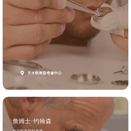
安徽省阜阳市颍州区颍州北路欧米茄售后服务中心（需提前预约）
安徽省淮北市相山区淮海路欧米茄售后服务中心（需提前预约）
安徽省淮南市田家庵区国庆中路欧米茄售后服务中心（需提前预约）
安徽省黄山市屯溪区黄山西路欧米茄售后服务中心（需提前预约）
安徽省六安市金安区解放中路欧米茄售后服务中心（需提前预约）
安徽省马鞍山市雨山区湖南西路欧米茄售后服务中心（需提前预约）
安徽省宿州市埇桥区人民中路欧米茄售后服务中心（需提前预约）
安徽省铜陵市铜官区石城大道欧米茄售后服务中心（需提前预约）
安徽省芜湖市镜湖区中山路步行街欧米茄售后服务中心（需提前预约）

天水欧米茄维修中心
安徽省宣城市宣州区叠嶂西路欧米茄售后服务中心（需提前预约）
福建省龙岩市新罗区九一南路欧米茄售后服务中心（需提前预约）
福建省南平市建阳区人民西路欧米茄售后服务中心（需提前预约）
福建省宁德市蕉城区天湖东路欧米茄售后服务中心（需提前预约）
福建省莆田市城厢区霞林街道荔华东大道欧米茄售后服务中心（需提前预约）
福建省三明市三元区东乾二路欧米茄售后服务中心（需提前预约）
詹姆士·约翰森
福建省漳州市龙文区步港路欧米茄售后服务中心（需提前预约）
资深欧米茄制表师