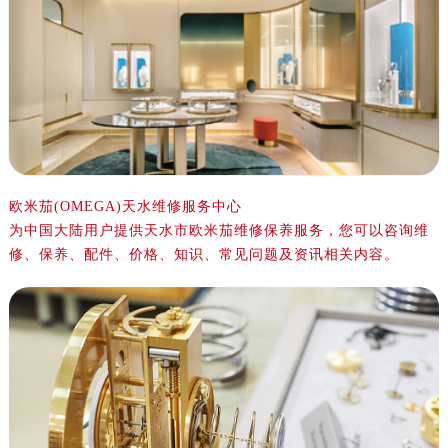
泰州市海陵区永定东路399号置地商务中心东塔写字楼（华润万象城）17层1706室（需提前预约）
宁波市江北区大闸南路500号来福士广场办公楼20层2009室（需提前预约）
杭州市上城区钱江路1366号华润大厦写字楼A座5层503-5室（需提前预约）
金华市金东区东市南街777号金华万达广场写字楼4号楼22层2209室（需提前预约）
绍兴市越城区胜利东路379号世茂天际中心写字楼8层805室（需提前预约）
嘉兴市南湖区广益路705号嘉兴世界贸易中心写字楼A座13层1304室（需提前预约）
南昌市红谷滩新区红谷中大道998号绿地双子塔（中央广场）A1座办公楼14层07室（需提前预约）
济南市历下区经十路11111号华润中心写字楼（万象城）15层1508室（需提前预约）
欧米茄(OMEGA)天水维修服务中心
为中国大陆用户提供天水市欧米茄维修保养服务，您可以咨询维
广州市天河区天河路230号万菱汇国际中心写字楼A塔7层704室（需提前预约）
修、保养、配件、价格、知识、常见问题及资讯相关内容。
广州市越秀区环市东路371-375号世界贸易中心大厦南塔写字楼15层07室（需提前预约）
深圳市罗湖区深南东路5001号华润大厦写字楼17层1701室（需提前预约）
惠州市惠城区江北文昌一路7号华贸大厦写字楼1座30层05室（需提前预约）
厦门市思明区湖滨东路95号华润大厦写字楼B座11层1104室（需提前预约）
福州市鼓楼区五四路128-1号恒力城写字楼15层03室（需提前预约）
成都市锦江区人民东路6号SAC东原中心写字楼24层2406B室（需提前预约）
重庆市江北区观音桥步行街2号融恒时代广场写字楼9层902室（需提前预约）