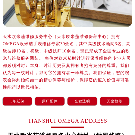
长沙市芙蓉区定王台街道建湘路393号世茂环球金融中心写字楼（芙蓉广场）10层13室（需提前预约）
郑州市二七区铭功路10号华润大厦写字楼29层2905室（需提前预约）
太原市迎泽区解放路15号亨得利名表服务中心（品牌授权店）3层整层（需提前预约）
沈阳市沈河区中街路137号亨得利名表服务中心（品牌授权店）1层整层（需提前预约）
沈阳市沈河区中街路83号亨得利名表服务中心（品牌授权店）1层整层（需提前预约）
天水欧米茄维修服务中心（天水欧米茄维修保养中心）拥有
OMEGA欧米茄手表维修专家30余名，其中高级技术顾问3名、高
乌鲁木齐市天山区红山路26号时代广场（CCMALL）C座17层17-B（需提前预约）
级技师10名，初级、中级技师10余名，现已形成了全国专业的欧
温州市鹿城区锦绣路1067号置信广场10层1015室（需提前预约）
米茄维修服务团队。 每位对欧米茄时计进行保养维修的专业人员
哈尔滨市道里区友谊西路600号富力中心T2座写字楼29层03室（需提前预约）
都必须对时计本身、时计历史及其拥有者抱有充分的尊重。我们
大连市中山区人民路15号国际金融大厦7层G室（需提前预约）
认为每一枚时计，都同它的拥有者一样尊贵。我们保证，您的腕
佛山市禅城区季华五路57号万科金融中心C座12层1205室（需提前预约）
表会得到始终如一的精心保养与维护，保障它的恒久价值与可靠
东莞市东城街道鸿福东路1号民盈国贸中心T1写字楼9层907室（需提前预约）
性能得以世代相传。
无锡市梁溪区人民中路139号恒隆广场写字楼1座11层1104室（需提前预约）
3年延保
原厂配件
全程透明
无尘检修
南通市崇川区工农路57号圆融广场写字楼16层1603室（需提前预约）
苏州市苏州工业园区星港街199号苏州中心办公楼C座22层08室（需提前预约）
TIANSHUI OMEGA ADDRESS
武汉市江汉区解放大道686号世界贸易大厦38层09室（需提前预约）
南宁市青秀区金湖路59号地王大厦12楼1224室（需提前预约）