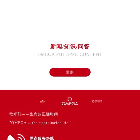
澳门特别行政区嘉模堂区官也街欧米茄售后服务中心（需提前预约）
澳门省路氹城市金光大道欧米茄售后服务中心（需提前预约）
澳门特别行政区望德堂区塔石广场欧米茄售后服务中心（需提前预约）
福建省福州市鼓楼区五四路128-1号恒力城写字楼15层03室欧米茄售后服务中心（需提前预约）
福建省厦门市思明区湖滨东路95号万象城华润大厦B座11层1104室欧米茄售后服务中心（需提前预约）
新闻/知识/问答
广东省潮州市潮安区新风路与潮汕路交汇处欧米茄售后服务中心（需提前预约）
OMEGA PHILIPPE CONTENT
广东省广州市天河区天河路230号万菱汇国际中心A塔7层704室欧米茄售后服务中心（需提前预约）
广东省广州市越秀区环市东路371-375号世界贸易中心大厦南塔15层1507室欧米茄售后服务中心（需提前预约）
更多
广东省河源市源城区越王大道欧米茄售后服务中心（需提前预约）
广东省惠州市惠城区江北文昌一路7号华贸大厦1座30层3005室欧米茄售后服务中心（需提前预约）
广东省江门市蓬江区广场西路欧米茄售后服务中心（需提前预约）
广东省揭阳市榕城进贤门步行街欧米茄售后服务中心（需提前预约）
广东省茂名市电白区水东街道迎宾大道欧米茄售后服务中心（需提前预约）
欧米茄——生命的正确时间
广东省梅州市梅江区金燕大道欧米茄售后服务中心（需提前预约）
"OMEGA -- the right timefor life.”
广东省清远市清城区湖西路欧米茄售后服务中心（需提前预约）
广东省汕头市龙湖区长平路欧米茄售后服务中心（需提前预约）
网点服务热线