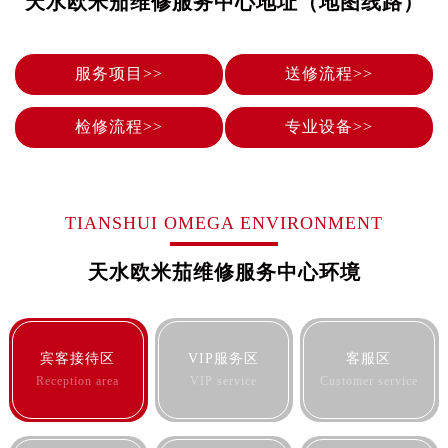
天水欧米茄维修服务中心地址（地图线路）
合肥市蜀山区潜山路111号万象城华润大厦B座12楼03室（需提前预约）
泉州市丰泽区宝洲路729号浦西万达中心写字楼A座7楼709室（需提前预约）
青岛市南区山东路6号华润大厦B座22层04室（需提前预约）
服务项目>>
送修流程>>
烟台市芝罘区胜利路139号万达金融中心A座907室（需提前预约）
长春市朝阳区西安大路727号中银大厦A座(旺进大厦)18层09室（需提前预约）
检修流程>>
专业设备>>
贵阳市南明区都司高架桥路33号亨特国际金融中心14楼14D（需提前预约）
昆明市盘龙区北京路928号同德昆明广场写字楼10层06室（需提前预约）
石家庄市长安区中山东路39号勒泰中心写字楼B座13层07室（需提前预约）
TIANSHUI OMEGA ENVIRONMENT
西安市碑林区南关正街88号华侨城长安国际中心E座6楼10室（需提前预约）
海口市龙华区金贸东路5号海口华润大厦B座17层1707室（需提前预约）
天水欧米茄维修服务中心环境
唐山市路南区新华东道100号万达广场写字楼A座10层1002室（需提前预约）
台州市椒江区东海大道1800号腾达中心东1幢20楼2002室（需提前预约）
内蒙古自治区呼和浩特市玉泉区大学西街70号华润万象城写字楼（鄂尔多斯大厦）23层2326室（需提前预约）
宾客接待区
VIP服务区
客服区
甘肃省兰州市七里河区西津西路16号兰州中心写字楼21层2102室（需提前预约）
Reception area
VIP service
Customer service
重庆市解放碑渝中区民权路28号英利国际金融中心写字楼20层01室（需提前预约）
黑龙江省大庆市萨尔图区会战大街欧米茄售后服务中心（需提前预约）