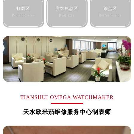
黑龙江省鹤岗市向阳区红军路欧米茄售后服务中心（需提前预约）
打磨区
宾客休息区
茶点区
黑龙江省黑河市爱辉区中央街欧米茄售后服务中心（需提前预约）
Polished area
Rest area
Refreshments
黑龙江省鸡西市鸡冠区红军路欧米茄售后服务中心（需提前预约）
黑龙江省佳木斯市向阳区长安路欧米茄售后服务中心（需提前预约）
黑龙江省牡丹江市东安区太平路欧米茄售后服务中心（需提前预约）
黑龙江省七台河市桃山区大同街欧米茄售后服务中心（需提前预约）
黑龙江省齐齐哈尔市龙沙区龙华路欧米茄售后服务中心（需提前预约）
黑龙江省双鸭山市尖山区新兴大街欧米茄售后服务中心（需提前预约）
黑龙江省绥化市北林区新华街与康庄路交叉口欧米茄售后服务中心（需提前预约）
黑龙江省伊春市伊美区通河路欧米茄售后服务中心（需提前预约）
吉林省白城市洮北区明仁南街欧米茄售后服务中心（需提前预约）
吉林省白山市浑江区浑江大街欧米茄售后服务中心（需提前预约）
TIANSHUI OMEGA WATCHMAKER
吉林省吉林市船营区河南街欧米茄售后服务中心（需提前预约）
天水欧米茄维修服务中心制表师
吉林省辽源市龙山区人民大街欧米茄售后服务中心（需提前预约）
吉林省梅河口市新华街道梅河大街欧米茄售后服务中心（需提前预约）
吉林省四平市铁东区紫气大路与南九经街交汇处欧米茄售后服务中心（需提前预约）