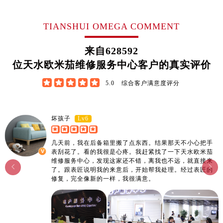
江西省萍乡市安源区萍安北大道与康庄路交叉口欧米茄售后服务中心（需提前预约）
江西省上饶市信州区滨江西路欧米茄售后服务中心（需提前预约）
TIANSHUI OMEGA COMMENT
江西省新余市渝水区北湖西路欧米茄售后服务中心（需提前预约）
江西省宜春市袁州区中山中路欧米茄售后服务中心（需提前预约）
来自
628592
江西省鹰潭市月湖区胜利东路欧米茄售后服务中心（需提前预约）
位天水欧米茄维修服务中心客户的真实评价
山东省德州市德城区东风中路欧米茄售后服务中心（需提前预约）





5.0
综合客户满意度评分
山东省东营市东营区济南路欧米茄售后服务中心（需提前预约）
山东省济南市历下区经十路11111号华润中心写字楼（万象城）15层1508室欧米茄售后服务中心（需提前预约）
山东省济宁市任城区太白楼路欧米茄售后服务中心（需提前预约）
Lv6
坏孩子
山东省莱芜市文化南路8号银座商城名表维修一楼名表维修欧米茄售后服务中心（需提前预约）
几天前，我在后备箱里搬了点东西。结果那天不小心把手
山东省临沂市兰山区解放路欧米茄售后服务中心（需提前预约）
表刮花了。看的我很是心疼。我赶紧找了一下天水欧米茄
山东省日照市东港区烟台路欧米茄售后服务中心（需提前预约）
维修服务中心，发现这家还不错，离我也不远，就直接来


了。跟表匠说明我的来意后，开始帮我处理。经过表匠的
山东省泰安市泰山区财源街道泰山大街欧米茄售后服务中心（需提前预约）
修复，完全像新的一样，我很满意。
山东省威海市环翠区新威海路89号振华商厦一楼名表维修欧米茄售后服务中心（需提前预约）
山东省潍坊市奎文区东风东街欧米茄售后服务中心（需提前预约）
山东省枣庄市滕州市北辛路与善国路交叉口欧米茄售后服务中心（需提前预约）