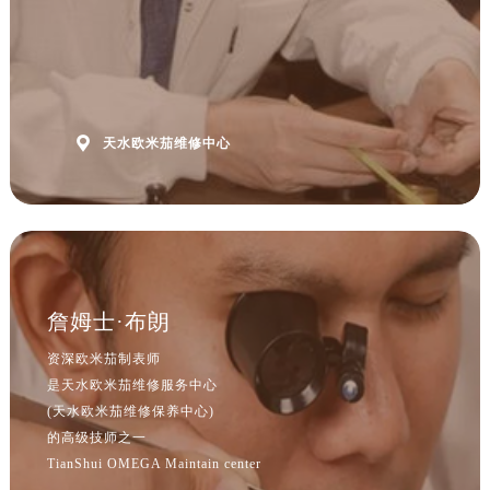
山西省晋城市城区黄华街欧米茄售后服务中心（需提前预约）
山西省晋中市榆次区顺城街欧米茄售后服务中心（需提前预约）
山西省临汾市尧都区解放路欧米茄售后服务中心（需提前预约）
山西省吕梁市离石区永宁中路与建设街交叉口欧米茄售后服务中心（需提前预约）
山西省朔州市朔城区怡西路与鄯阳西街交汇处欧米茄售后服务中心（需提前预约）

天水欧米茄维修中心
山西省忻州市忻府区和平东街与七一南路交叉口欧米茄售后服务中心（需提前预约）
山西省阳泉市郊区平阳东街与新城大道交叉口欧米茄售后服务中心（需提前预约）
山西省运城市盐湖区河东街欧米茄售后服务中心（需提前预约）
山西省长治市潞州区英雄中路欧米茄售后服务中心（需提前预约）
山西省太原市迎泽区迎泽街道解放路15号亨得利名表维修授权店3楼欧米茄售后服务中心（需提前预约）
天津市和平区赤峰道136号天津国际金融中心26层2603室欧米茄售后服务中心（需提前预约）
詹姆士·布朗
安徽省安庆市迎江区人民路欧米茄售后服务中心（需提前预约）
资深欧米茄制表师
安徽省蚌埠市蚌山区淮河路欧米茄售后服务中心（需提前预约）
是天水欧米茄维修服务中心
安徽省亳州市谯城区魏武大道欧米茄售后服务中心（需提前预约）
(天水欧米茄维修保养中心)
安徽省池州市贵池区长江路欧米茄售后服务中心（需提前预约）
的高级技师之一
TianShui OMEGA Maintain center
安徽省滁州市琅琊区南谯北路欧米茄售后服务中心（需提前预约）