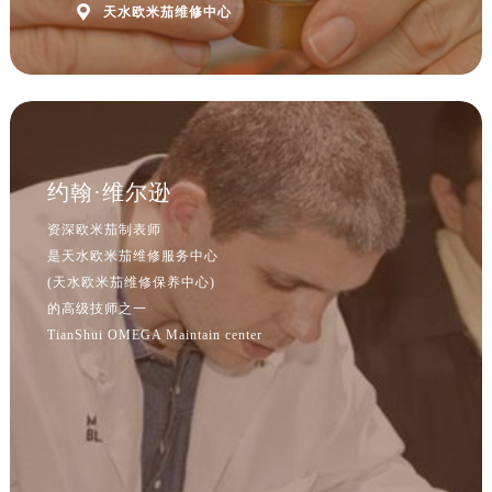
辽宁省沈阳市沈河区中街路83号亨得利名表维修授权店1楼欧米茄售后服务中心（需提前预约）

天水欧米茄维修中心
北京市朝阳区建国门外大街甲6号华熙国际中心D座11层1102室欧米茄售后服务中心（需提前预约）
北京市东城区东长安街1号王府井东方广场W3座6层602室欧米茄售后服务中心（需提前预约）
河北省保定市竞秀区朝阳北大街北国先天下欧米茄售后服务中心（需提前预约）
内蒙古自治区阿拉善盟市左旗土尔扈特大街欧米茄售后服务中心（需提前预约）
内蒙古自治区巴彦淖尔市临河区新华街欧米茄售后服务中心（需提前预约）
约翰·维尔逊
内蒙古自治区包头市青山区幸福路甲3号王府井百货名表维修欧米茄售后服务中心（需提前预约）
内蒙古自治区赤峰市红山区哈达街欧米茄售后服务中心（需提前预约）
资深欧米茄制表师
内蒙古自治区鄂尔多斯市东胜区伊金霍洛街欧米茄售后服务中心（需提前预约）
是天水欧米茄维修服务中心
(天水欧米茄维修保养中心)
内蒙古自治区呼伦贝尔市海拉尔区中央街欧米茄售后服务中心（需提前预约）
的高级技师之一
内蒙古自治区通辽市科尔沁区明仁大街欧米茄售后服务中心（需提前预约）
TianShui OMEGA Maintain center
内蒙古自治区乌海市海勃湾区人民南路欧米茄售后服务中心（需提前预约）
内蒙古自治区乌兰察布市集宁区恩和大街欧米茄售后服务中心（需提前预约）
内蒙古自治区锡林郭勒盟市锡林浩特市光明街与额尔敦路交叉口欧米茄售后服务中心（需提前预约）
内蒙古自治区兴安盟市乌兰浩特市兴安大街欧米茄售后服务中心（需提前预约）
山西省大同市平城区迎宾街欧米茄售后服务中心（需提前预约）