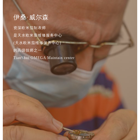
吉林省松原市宁江区五环大街欧米茄售后服务中心（需提前预约）
吉林省通化市东昌区环通乡江南大街欧米茄售后服务中心（需提前预约）
伊桑·威尔森
吉林省延边市延吉市解放路欧米茄售后服务中心（需提前预约）
资深欧米茄制表师
辽宁省鞍山市铁东区站前街欧米茄售后服务中心（需提前预约）
是天水欧米茄维修服务中心
辽宁省本溪市平山区胜利路欧米茄售后服务中心（需提前预约）
(天水欧米茄维修保养中心)
辽宁省朝阳市双塔区新华路欧米茄售后服务中心（需提前预约）
的高级技师之一
辽宁省丹东市振兴区七经街欧米茄售后服务中心（需提前预约）
TianShui OMEGA Maintain center
辽宁省抚顺市新抚区东一路欧米茄售后服务中心（需提前预约）
辽宁省阜新市海州区解放大街欧米茄售后服务中心（需提前预约）
辽宁省葫芦岛市连山区中央路欧米茄售后服务中心（需提前预约）
辽宁省锦州市古塔区中央大街欧米茄售后服务中心（需提前预约）
辽宁省辽阳市白塔区新运大街欧米茄售后服务中心（需提前预约）
辽宁省盘锦市兴隆台区石油大街欧米茄售后服务中心（需提前预约）
辽宁省铁岭市银州区南马路欧米茄售后服务中心（需提前预约）
辽宁省营口市站前区市府路与渤海大街交叉口欧米茄售后服务中心（需提前预约）
辽宁省沈阳市沈河区中街路137号亨得利名表维修授权店1楼欧米茄售后服务中心（需提前预约）