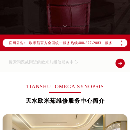
2026年7月欧米茄中国区售后服务网络优化升级公告
2026年7月欧米茄全国官方售后客户服务热线：400-877-2083
欧米茄官方全国统一服务热线400-877-2083，服务覆盖中国大陆、香港、澳门、台湾全部区域（非大陆需加拨“+86”）
▲
官网公告>
2026年7月欧米茄售后服务中心最新网点地址：
▼
北京市东城区东长安街1号东方广场写字楼W3座6层602室（需提前预约）
北京市朝阳区建国门外大街甲6号华熙国际中心写字楼D座11层1102室（需提前预约）
天津市和平区赤峰道136号天津国际金融中心写字楼26层2603室（需提前预约）
上海市徐汇区虹桥路3号港汇中心写字楼2座37层3705室（需提前预约）
上海市黄浦区南京东路299号宏伊国际广场写字楼8层806室（需提前预约）
TIANSHUI OMEGA SYNOPSIS
南京市秦淮区中山南路1号（新街口）南京中心写字楼22层C1-1室（需提前预约）
天水欧米茄维修服务中心简介
常州市新北区龙锦路1590号现代传媒中心写字楼5号楼10层1008室（需提前预约）
徐州市鼓楼区淮海东路29号苏宁广场IFC国际金融中心写字楼35层3508室（需提前预约）
扬州市邗江区国展路29号星耀天地写字楼1号楼18层1803室（需提前预约）
盐城市盐都区世纪大道5号盐城金融城写字楼1号楼16层1604室（需提前预约）