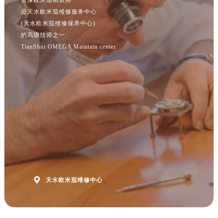
江苏省常州市新北区龙锦路1590号现代传媒中心5号楼10层1008室欧米茄售后服务中心（需提前预约）
是天水欧米茄维修服务中心
江苏省淮安市清江浦区淮海北路欧米茄售后服务中心（需提前预约）
(天水欧米茄维修保养中心)
江苏省连云港市海州区通灌北路欧米茄售后服务中心（需提前预约）
的高级技师之一
江苏省南京市秦淮区中山南路1号南京中心22层22-C1-C3室欧米茄售后服务中心（需提前预约）
TianShui OMEGA Maintain center
江苏省宿迁市宿城区西湖路欧米茄售后服务中心（需提前预约）
江苏省泰州市海陵区永定东路399号置地商务中心东塔（华润万象城）17层1706室欧米茄售后服务中心（需提前预约）
江苏省徐州市鼓楼区淮海东路29号苏宁广场IFC国际金融中心35层3508室欧米茄售后服务中心（需提前预约）
江苏省盐城市盐都区世纪大道5号盐城金融城写字楼1号楼16层1604室欧米茄售后服务中心（需提前预约）
江苏省扬州市邗江区国展路29号星耀天地写字楼1号楼18层1803室欧米茄售后服务中心（需提前预约）
江苏省镇江市京口区中山东路欧米茄售后服务中心（需提前预约）
江西省抚州市临川区赣东大道欧米茄售后服务中心（需提前预约）
江西省赣州市章贡区文清路欧米茄售后服务中心（需提前预约）
江西省吉安市吉州区井冈山大道欧米茄售后服务中心（需提前预约）

天水欧米茄维修中心
江西省景德镇市珠山区珠山中路欧米茄售后服务中心（需提前预约）
江西省九江市浔阳区浔阳路欧米茄售后服务中心（需提前预约）
江西省南昌市红谷滩新区红谷中大道998号绿地双子塔（中央广场）A1座办公楼14层1407室欧米茄售后服务中心（需提前预约）