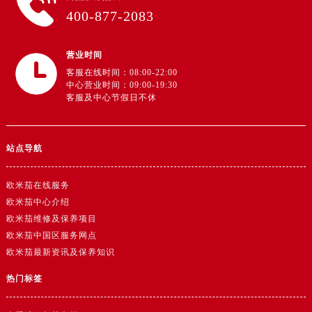
广东省汕尾市城区香洲街道园林社区翠园街欧米茄售后服务中心（需提前预约）
400-877-2083
广东省韶关市武江区芙蓉新区与老城中心交汇处欧米茄售后服务中心（需提前预约）
广东省深圳市罗湖区深南东路5001号华润大厦17层1701室欧米茄售后服务中心（需提前预约）
营业时间
广东省阳江市江城区东风一路欧米茄售后服务中心（需提前预约）
客服在线时间：08:00-22:00
广东省云浮市云城区金山路欧米茄售后服务中心（需提前预约）
中心营业时间：09:00-19:30
客服及中心节假日不休
广东省湛江市赤坎区观海北路欧米茄售后服务中心（需提前预约）
广东省肇庆市端州区信安大道与砚都大道交汇处欧米茄售后服务中心（需提前预约）
广西壮族自治区百色市右江区中山二路欧米茄售后服务中心（需提前预约）
站点导航
广西壮族自治区北海市海城区北京路欧米茄售后服务中心（需提前预约）
广西壮族自治区崇左市江州区石景林街道友谊大道与丽川路交汇处欧米茄售后服务中心（需提前预约）
欧米茄在线服务
广西壮族自治区防城港市港口区金花茶大道欧米茄售后服务中心（需提前预约）
欧米茄中心介绍
欧米茄维修及保养项目
广西壮族自治区贵港市港北区港城街道布山大道与仙衣路交叉口欧米茄售后服务中心（需提前预约）
欧米茄中国区服务网点
广西壮族自治区桂林市秀峰区红岭路欧米茄售后服务中心（需提前预约）
欧米茄最新资讯及保养知识
广西壮族自治区河池市金城江区金城江街道朝阳路欧米茄售后服务中心（需提前预约）
热门标签
广西壮族自治区贺州市八步区城东街道灵峰南路欧米茄售后服务中心（需提前预约）
广西壮族自治区来宾市兴宾区桂中大道欧米茄售后服务中心（需提前预约）