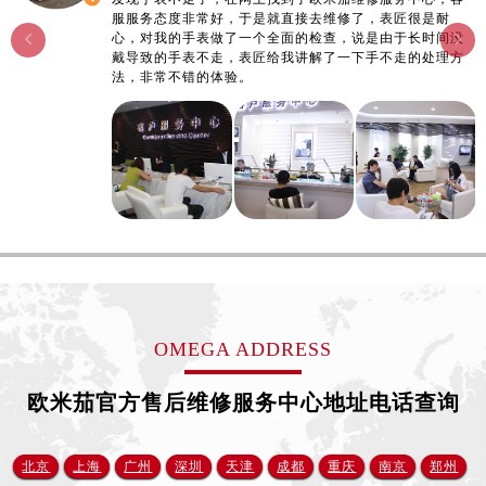
烟台市芝罘区胜利路139号万达金融中心A座907室（需提前预约）
服服务态度非常好，于是就直接去维修了，表匠很是耐
心，对我的手表做了一个全面的检查，说是由于长时间没
长春市朝阳区西安大路727号中银大厦A座(旺进大厦)18层09室（需提前预约）


戴导致的手表不走，表匠给我讲解了一下手不走的处理方
贵阳市南明区都司高架桥路33号亨特国际金融中心14楼14D（需提前预约）
法，非常不错的体验。
昆明市盘龙区北京路928号同德昆明广场写字楼10层06室（需提前预约）
石家庄市长安区中山东路39号勒泰中心写字楼B座13层07室（需提前预约）
西安市碑林区南关正街88号华侨城长安国际中心E座6楼10室（需提前预约）
海口市龙华区金贸东路5号海口华润大厦B座17层1707室（需提前预约）
唐山市路南区新华东道100号万达广场写字楼A座10层1002室（需提前预约）
台州市椒江区东海大道1800号腾达中心东1幢20楼2002室（需提前预约）
内蒙古自治区呼和浩特市玉泉区大学西街70号华润万象城写字楼（鄂尔多斯大厦）23层2326室（需提前预约）
甘肃省兰州市七里河区西津西路16号兰州中心写字楼21层2102室（需提前预约）
重庆市解放碑渝中区民权路28号英利国际金融中心写字楼20层01室（需提前预约）
OMEGA ADDRESS
黑龙江省大庆市萨尔图区会战大街欧米茄售后服务中心（需提前预约）
欧米茄官方售后维修服务中心地址电话查询
黑龙江省鹤岗市向阳区红军路欧米茄售后服务中心（需提前预约）
黑龙江省黑河市爱辉区中央街欧米茄售后服务中心（需提前预约）
黑龙江省鸡西市鸡冠区红军路欧米茄售后服务中心（需提前预约）
北京
上海
广州
深圳
天津
成都
重庆
南京
郑州