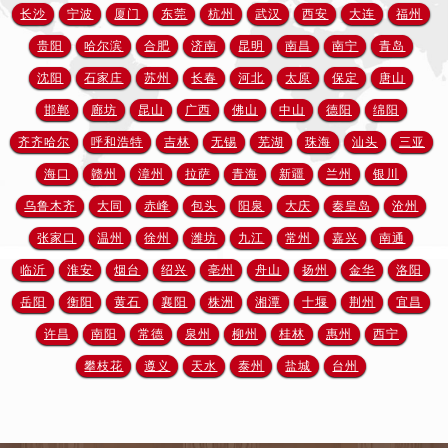
黑龙江省佳木斯市向阳区长安路欧米茄售后服务中心（需提前预约）
长沙
宁波
厦门
东莞
杭州
武汉
西安
大连
福州
黑龙江省牡丹江市东安区太平路欧米茄售后服务中心（需提前预约）
贵阳
哈尔滨
合肥
济南
昆明
南昌
南宁
青岛
黑龙江省七台河市桃山区大同街欧米茄售后服务中心（需提前预约）
沈阳
石家庄
苏州
长春
河北
太原
保定
唐山
黑龙江省齐齐哈尔市龙沙区龙华路欧米茄售后服务中心（需提前预约）
邯郸
廊坊
昆山
广西
佛山
中山
德阳
绵阳
黑龙江省双鸭山市尖山区新兴大街欧米茄售后服务中心（需提前预约）
齐齐哈尔
呼和浩特
吉林
无锡
芜湖
珠海
汕头
三亚
黑龙江省绥化市北林区新华街与康庄路交叉口欧米茄售后服务中心（需提前预约）
海口
赣州
漳州
拉萨
青海
新疆
兰州
银川
黑龙江省伊春市伊美区通河路欧米茄售后服务中心（需提前预约）
吉林省白城市洮北区明仁南街欧米茄售后服务中心（需提前预约）
乌鲁木齐
大同
赤峰
包头
阳泉
大庆
秦皇岛
沧州
吉林省白山市浑江区浑江大街欧米茄售后服务中心（需提前预约）
张家口
温州
徐州
潍坊
九江
常州
嘉兴
南通
吉林省吉林市船营区河南街欧米茄售后服务中心（需提前预约）
临沂
淮安
烟台
绍兴
亳州
舟山
扬州
金华
洛阳
吉林省辽源市龙山区人民大街欧米茄售后服务中心（需提前预约）
岳阳
衡阳
黄石
襄阳
株洲
湘潭
十堰
荆州
宜昌
吉林省梅河口市新华街道梅河大街欧米茄售后服务中心（需提前预约）
许昌
南阳
常德
泉州
柳州
桂林
惠州
西宁
吉林省四平市铁东区紫气大路与南九经街交汇处欧米茄售后服务中心（需提前预约）
攀枝花
遵义
天水
泰州
盐城
台州
吉林省松原市宁江区五环大街欧米茄售后服务中心（需提前预约）
吉林省通化市东昌区环通乡江南大街欧米茄售后服务中心（需提前预约）
吉林省延边市延吉市解放路欧米茄售后服务中心（需提前预约）