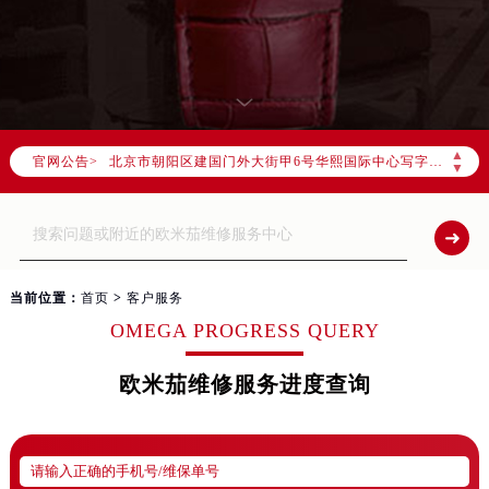
2026年7月欧米茄全国官方售后客户服务热线：400-877-2083
欧米茄官方全国统一服务热线400-877-2083，服务覆盖中国大陆、香港、澳门、台湾全部区域（非大陆需加拨“+86”）
2026年7月欧米茄售后服务中心最新网点地址：
北京市东城区东长安街1号东方广场写字楼W3座6层602室（需提前预约）
北京市朝阳区建国门外大街甲6号华熙国际中心写字楼D座11层1102室（需提前预约）
▲
官网公告>
天津市和平区赤峰道136号天津国际金融中心写字楼26层2603室（需提前预约）
▼
上海市徐汇区虹桥路3号港汇中心写字楼2座37层3705室（需提前预约）
上海市黄浦区南京东路299号宏伊国际广场写字楼8层806室（需提前预约）
南京市秦淮区中山南路1号（新街口）南京中心写字楼22层C1-1室（需提前预约）
常州市新北区龙锦路1590号现代传媒中心写字楼5号楼10层1008室（需提前预约）
当前位置：
首页
>
客户服务
徐州市鼓楼区淮海东路29号苏宁广场IFC国际金融中心写字楼35层3508室（需提前预约）
OMEGA PROGRESS QUERY
扬州市邗江区国展路29号星耀天地写字楼1号楼18层1803室（需提前预约）
盐城市盐都区世纪大道5号盐城金融城写字楼1号楼16层1604室（需提前预约）
欧米茄维修服务进度查询
泰州市海陵区永定东路399号置地商务中心东塔写字楼（华润万象城）17层1706室（需提前预约）
宁波市江北区大闸南路500号来福士广场办公楼20层2009室（需提前预约）
杭州市上城区钱江路1366号华润大厦写字楼A座5层503-5室（需提前预约）