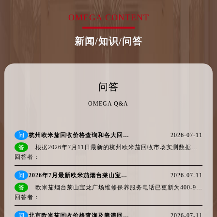
辽宁省鞍山市铁东区站前街欧米茄售后服务中心（需提前预约）
OMEGA CONTENT
辽宁省本溪市平山区胜利路欧米茄售后服务中心（需提前预约）
辽宁省朝阳市双塔区新华路欧米茄售后服务中心（需提前预约）
新闻/知识/问答
辽宁省丹东市振兴区七经街欧米茄售后服务中心（需提前预约）
辽宁省抚顺市新抚区东一路欧米茄售后服务中心（需提前预约）
辽宁省阜新市海州区解放大街欧米茄售后服务中心（需提前预约）
问答
辽宁省葫芦岛市连山区中央路欧米茄售后服务中心（需提前预约）
辽宁省锦州市古塔区中央大街欧米茄售后服务中心（需提前预约）
OMEGA Q&A
辽宁省辽阳市白塔区新运大街欧米茄售后服务中心（需提前预约）
辽宁省盘锦市兴隆台区石油大街欧米茄售后服务中心（需提前预约）
问
杭州欧米茄回收价格查询和各大回收平台实测排行（2026年7月最新数据）
2026-07-11
辽宁省铁岭市银州区南马路欧米茄售后服务中心（需提前预约）
答
根据2026年7月11日最新的杭州欧米茄回收市场实测数据，当前欧米茄热门款如海马300米、星座系列、碟飞系列的回收价格公价折扣率稳定...
辽宁省营口市站前区市府路与渤海大街交叉口欧米茄售后服务中心（需提前预约）
回答者：
辽宁省沈阳市沈河区中街路137号亨得利名表维修授权店1楼欧米茄售后服务中心（需提前预约）
问
2026年7月最新欧米茄烟台莱山宝龙广场维修保养服务电话
2026-07-11
辽宁省沈阳市沈河区中街路83号亨得利名表维修授权店1楼欧米茄售后服务中心（需提前预约）
答
欧米茄烟台莱山宝龙广场维修保养服务电话已更新为400-967-2013，品牌官方售后热线为400-877-2083，客服在线时间每日8:00至22:00。202...
北京市朝阳区建国门外大街甲6号华熙国际中心D座11层1102室欧米茄售后服务中心（需提前预约）
回答者：
北京市东城区东长安街1号王府井东方广场W3座6层602室欧米茄售后服务中心（需提前预约）
问
北京欧米茄回收价格查询及靠谱回收平台实测排行（2026年7月最新数据）
2026-07-11