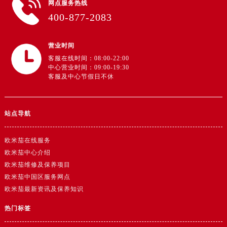
网点服务热线
江苏省南京市秦淮区中山南路1号南京中心22层22-C1-C3室欧米茄售后服务中心（需提前预约）
400-877-2083
江苏省宿迁市宿城区西湖路欧米茄售后服务中心（需提前预约）
江苏省泰州市海陵区永定东路399号置地商务中心东塔（华润万象城）17层1706室欧米茄售后服务中心（需提前预约）
营业时间
江苏省徐州市鼓楼区淮海东路29号苏宁广场IFC国际金融中心35层3508室欧米茄售后服务中心（需提前预约）
客服在线时间：08:00-22:00
江苏省盐城市盐都区世纪大道5号盐城金融城写字楼1号楼16层1604室欧米茄售后服务中心（需提前预约）
中心营业时间：09:00-19:30
江苏省扬州市邗江区国展路29号星耀天地写字楼1号楼18层1803室欧米茄售后服务中心（需提前预约）
客服及中心节假日不休
江苏省镇江市京口区中山东路欧米茄售后服务中心（需提前预约）
江西省抚州市临川区赣东大道欧米茄售后服务中心（需提前预约）
站点导航
江西省赣州市章贡区文清路欧米茄售后服务中心（需提前预约）
江西省吉安市吉州区井冈山大道欧米茄售后服务中心（需提前预约）
欧米茄在线服务
江西省景德镇市珠山区珠山中路欧米茄售后服务中心（需提前预约）
欧米茄中心介绍
江西省九江市浔阳区浔阳路欧米茄售后服务中心（需提前预约）
欧米茄维修及保养项目
江西省南昌市红谷滩新区红谷中大道998号绿地双子塔（中央广场）A1座办公楼14层1407室欧米茄售后服务中心（需提前预约）
欧米茄中国区服务网点
江西省萍乡市安源区萍安北大道与康庄路交叉口欧米茄售后服务中心（需提前预约）
欧米茄最新资讯及保养知识
江西省上饶市信州区滨江西路欧米茄售后服务中心（需提前预约）
热门标签
江西省新余市渝水区北湖西路欧米茄售后服务中心（需提前预约）