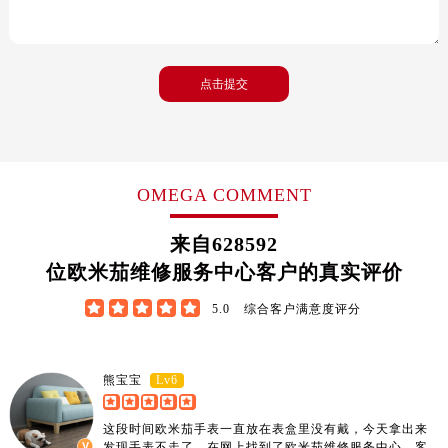
沈阳市沈河区中街路137号亨得利名表服务中心（品牌授权店）1层整层（需提前预约）
沈阳市沈河区中街路83号亨得利名表服务中心（品牌授权店）1层整层（需提前预约）
乌鲁木齐市天山区红山路26号时代广场（CCMALL）C座17层17-B（需提前预约）
温州市鹿城区锦绣路1067号置信广场10层1015室（需提前预约）
哈尔滨市道里区友谊西路600号富力中心T2座写字楼29层03室（需提前预约）
大连市中山区人民路15号国际金融大厦7层G室（需提前预约）
佛山市禅城区季华五路57号万科金融中心C座12层1205室（需提前预约）
OMEGA COMMENT
东莞市东城街道鸿福东路1号民盈国贸中心T1写字楼9层907室（需提前预约）
无锡市梁溪区人民中路139号恒隆广场写字楼1座11层1104室（需提前预约）
来自
628592
南通市崇川区工农路57号圆融广场写字楼16层1603室（需提前预约）
位欧米茄维修服务中心客户的真实评价
苏州市苏州工业园区星港街199号苏州中心办公楼C座22层08室（需提前预约）





5.0
综合客户满意度评分
武汉市江汉区解放大道686号世界贸易大厦38层09室（需提前预约）
南宁市青秀区金湖路59号地王大厦12楼1224室（需提前预约）
合肥市蜀山区潜山路111号万象城华润大厦B座12楼03室（需提前预约）
Lv6
熊宝宝
泉州市丰泽区宝洲路729号浦西万达中心写字楼A座7楼709室（需提前预约）
青岛市南区山东路6号华润大厦B座22层04室（需提前预约）
这段时间欧米茄手表一直放在表盒里没有戴，今天拿出来
发现手表不走了，在网上找到了欧米茄维修服务中心，客