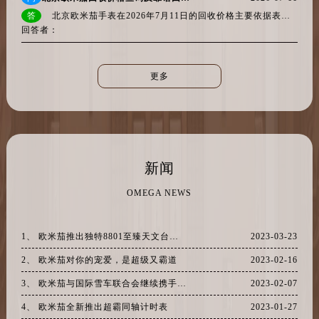
河北省保定市竞秀区朝阳北大街北国先天下欧米茄售后服务中心（需提前预约）
答
北京欧米茄手表在2026年7月11日的回收价格主要依据表款型号、年份、附件齐全程度与外观品相决定，不同渠道报价差异明显。根据当日...
内蒙古自治区阿拉善盟市左旗土尔扈特大街欧米茄售后服务中心（需提前预约）
回答者：
内蒙古自治区巴彦淖尔市临河区新华街欧米茄售后服务中心（需提前预约）
内蒙古自治区包头市青山区幸福路甲3号王府井百货名表维修欧米茄售后服务中心（需提前预约）
更多
内蒙古自治区赤峰市红山区哈达街欧米茄售后服务中心（需提前预约）
内蒙古自治区鄂尔多斯市东胜区伊金霍洛街欧米茄售后服务中心（需提前预约）
内蒙古自治区呼伦贝尔市海拉尔区中央街欧米茄售后服务中心（需提前预约）
内蒙古自治区通辽市科尔沁区明仁大街欧米茄售后服务中心（需提前预约）
新闻
内蒙古自治区乌海市海勃湾区人民南路欧米茄售后服务中心（需提前预约）
内蒙古自治区乌兰察布市集宁区恩和大街欧米茄售后服务中心（需提前预约）
OMEGA NEWS
内蒙古自治区锡林郭勒盟市锡林浩特市光明街与额尔敦路交叉口欧米茄售后服务中心（需提前预约）
内蒙古自治区兴安盟市乌兰浩特市兴安大街欧米茄售后服务中心（需提前预约）
1、 欧米茄推出独特8801至臻天文台机芯腕表
2023-03-23
山西省大同市平城区迎宾街欧米茄售后服务中心（需提前预约）
2、 欧米茄对你的宠爱，是超级又霸道
2023-02-16
山西省晋城市城区黄华街欧米茄售后服务中心（需提前预约）
3、 欧米茄与国际雪车联合会继续携手同行
2023-02-07
山西省晋中市榆次区顺城街欧米茄售后服务中心（需提前预约）
山西省临汾市尧都区解放路欧米茄售后服务中心（需提前预约）
4、 欧米茄全新推出超霸同轴计时表
2023-01-27