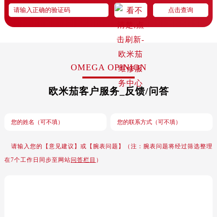
金华市金东区东市南街777号金华万达广场写字楼4号楼22层2209室（需提前预约）
绍兴市越城区胜利东路379号世茂天际中心写字楼8层805室（需提前预约）
嘉兴市南湖区广益路705号嘉兴世界贸易中心写字楼A座13层1304室（需提前预约）
南昌市红谷滩新区红谷中大道998号绿地双子塔（中央广场）A1座办公楼14层07室（需提前预约）
济南市历下区经十路11111号华润中心写字楼（万象城）15层1508室（需提前预约）
OMEGA OPINION
广州市天河区天河路230号万菱汇国际中心写字楼A塔7层704室（需提前预约）
广州市越秀区环市东路371-375号世界贸易中心大厦南塔写字楼15层07室（需提前预约）
欧米茄客户服务_反馈/问答
深圳市罗湖区深南东路5001号华润大厦写字楼17层1701室（需提前预约）
惠州市惠城区江北文昌一路7号华贸大厦写字楼1座30层05室（需提前预约）
厦门市思明区湖滨东路95号华润大厦写字楼B座11层1104室（需提前预约）
福州市鼓楼区五四路128-1号恒力城写字楼15层03室（需提前预约）
请输入您的【意见建议】或【腕表问题】（注：腕表问题将经过筛选整理
成都市锦江区人民东路6号SAC东原中心写字楼24层2406B室（需提前预约）
在7个工作日同步至网站
问答栏目
）
重庆市江北区观音桥步行街2号融恒时代广场写字楼9层902室（需提前预约）
长沙市芙蓉区定王台街道建湘路393号世茂环球金融中心写字楼（芙蓉广场）10层13室（需提前预约）
郑州市二七区铭功路10号华润大厦写字楼29层2905室（需提前预约）
太原市迎泽区解放路15号亨得利名表服务中心（品牌授权店）3层整层（需提前预约）