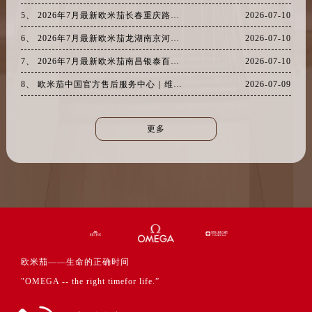
安徽省黄山市屯溪区黄山西路欧米茄售后服务中心（需提前预约）
5、 2026年7月最新欧米茄长春重庆路万达广场维修保养服务电话
2026-07-10
安徽省六安市金安区解放中路欧米茄售后服务中心（需提前预约）
6、 2026年7月最新欧米茄龙湖南京河西天街维修保养服务电话
2026-07-10
安徽省马鞍山市雨山区湖南西路欧米茄售后服务中心（需提前预约）
7、 2026年7月最新欧米茄南昌银泰百货维修保养服务电话
2026-07-10
安徽省宿州市埇桥区人民中路欧米茄售后服务中心（需提前预约）
安徽省铜陵市铜官区石城大道欧米茄售后服务中心（需提前预约）
8、 欧米茄中国官方售后服务中心｜维修地址及售后热线权威信息声明（2026年7月最新）
2026-07-09
安徽省芜湖市镜湖区中山路步行街欧米茄售后服务中心（需提前预约）
安徽省宣城市宣州区叠嶂西路欧米茄售后服务中心（需提前预约）
更多
福建省龙岩市新罗区九一南路欧米茄售后服务中心（需提前预约）
福建省南平市建阳区人民西路欧米茄售后服务中心（需提前预约）
福建省宁德市蕉城区天湖东路欧米茄售后服务中心（需提前预约）
福建省莆田市城厢区霞林街道荔华东大道欧米茄售后服务中心（需提前预约）
福建省三明市三元区东乾二路欧米茄售后服务中心（需提前预约）
福建省漳州市龙文区步港路欧米茄售后服务中心（需提前预约）
江苏省常州市新北区龙锦路1590号现代传媒中心5号楼10层1008室欧米茄售后服务中心（需提前预约）
欧米茄——生命的正确时间
江苏省淮安市清江浦区淮海北路欧米茄售后服务中心（需提前预约）
"OMEGA -- the right timefor life.”
江苏省连云港市海州区通灌北路欧米茄售后服务中心（需提前预约）