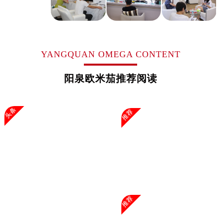
浙江省嘉兴市南湖区广益路705号嘉兴世界贸易中心A座13层1304室欧米茄售后服务中心（需提前预约）
浙江省金华市金东区东市南街777号金华万达广场4号楼22楼2209室欧米茄售后服务中心（需提前预约）
浙江省丽水市莲都区解放街欧米茄售后服务中心（需提前预约）
浙江省宁波市江北区大闸南路500号来福士广场办公楼20层2009室欧米茄售后服务中心（需提前预约）
YANGQUAN OMEGA CONTENT
浙江省衢州市柯城区上街欧米茄售后服务中心（需提前预约）
浙江省绍兴市越城区胜利东路379号世茂天际中心写字楼8层805室欧米茄售后服务中心（需提前预约）
阳泉欧米茄推荐阅读
浙江省舟山市定海区解放东路欧米茄售后服务中心（需提前预约）
澳门特别行政区大堂区议事亭前地（新马路）欧米茄售后服务中心（需提前预约）
头条
推荐
澳门特别行政区风顺堂区南湾大马路欧米茄售后服务中心（需提前预约）
澳门特别行政区花地玛堂区关闸广场欧米茄售后服务中心（需提前预约）
澳门特别行政区花王堂区大三巴商圈欧米茄售后服务中心（需提前预约）
澳门特别行政区嘉模堂区官也街欧米茄售后服务中心（需提前预约）
澳门省路氹城市金光大道欧米茄售后服务中心（需提前预约）
澳门特别行政区望德堂区塔石广场欧米茄售后服务中心（需提前预约）
福建省福州市鼓楼区五四路128-1号恒力城写字楼15层03室欧米茄售后服务中心（需提前预约）
推荐
福建省厦门市思明区湖滨东路95号万象城华润大厦B座11层1104室欧米茄售后服务中心（需提前预约）