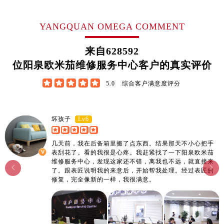
山东省德州市德城区东风中路欧米茄售后服务中心（需提前预约）
山东省东营市东营区济南路欧米茄售后服务中心（需提前预约）
YANGQUAN OMEGA COMMENT
山东省济南市历下区经十路11111号华润中心写字楼（万象城）15层1508室欧米茄售后服务中心（需提前预约）
山东省济宁市任城区太白楼路欧米茄售后服务中心（需提前预约）
来自
628592
山东省莱芜市文化南路8号银座商城名表维修一楼名表维修欧米茄售后服务中心（需提前预约）
位阳泉欧米茄维修服务中心客户的真实评价
山东省临沂市兰山区解放路欧米茄售后服务中心（需提前预约）





5.0
综合客户满意度评分
山东省日照市东港区烟台路欧米茄售后服务中心（需提前预约）
山东省泰安市泰山区财源街道泰山大街欧米茄售后服务中心（需提前预约）
山东省威海市环翠区新威海路89号振华商厦一楼名表维修欧米茄售后服务中心（需提前预约）
Lv6
坏孩子
山东省潍坊市奎文区东风东街欧米茄售后服务中心（需提前预约）
几天前，我在后备箱里搬了点东西。结果那天不小心把手
山东省枣庄市滕州市北辛路与善国路交叉口欧米茄售后服务中心（需提前预约）
表刮花了。看的我很是心疼。我赶紧找了一下阳泉欧米茄
山东省淄博市张店区金晶大道欧米茄售后服务中心（需提前预约）
维修服务中心，发现这家还不错，离我也不远，就直接来


了。跟表匠说明我的来意后，开始帮我处理。经过表匠的
上海市黄浦区南京东路299号宏伊国际广场写字楼8层806室欧米茄售后服务中心（需提前预约）
修复，完全像新的一样，我很满意。
上海市徐汇区虹桥路3号港汇中心2座37层3705室欧米茄售后服务中心（需提前预约）
浙江省杭州市上城区钱江路1366号华润大厦A座5层503-5室欧米茄售后服务中心（需提前预约）
浙江省湖州市吴兴区劳动路欧米茄售后服务中心（需提前预约）