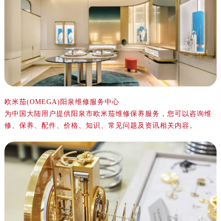
嘉兴市南湖区广益路705号嘉兴世界贸易中心写字楼A座13层1304室（需提前预约）
南昌市红谷滩新区红谷中大道998号绿地双子塔（中央广场）A1座办公楼14层07室（需提前预约）
济南市历下区经十路11111号华润中心写字楼（万象城）15层1508室（需提前预约）
广州市天河区天河路230号万菱汇国际中心写字楼A塔7层704室（需提前预约）
广州市越秀区环市东路371-375号世界贸易中心大厦南塔写字楼15层07室（需提前预约）
深圳市罗湖区深南东路5001号华润大厦写字楼17层1701室（需提前预约）
惠州市惠城区江北文昌一路7号华贸大厦写字楼1座30层05室（需提前预约）
厦门市思明区湖滨东路95号华润大厦写字楼B座11层1104室（需提前预约）
欧米茄(OMEGA)阳泉维修服务中心
为中国大陆用户提供阳泉市欧米茄维修保养服务，您可以咨询维
福州市鼓楼区五四路128-1号恒力城写字楼15层03室（需提前预约）
修、保养、配件、价格、知识、常见问题及资讯相关内容。
成都市锦江区人民东路6号SAC东原中心写字楼24层2406B室（需提前预约）
重庆市江北区观音桥步行街2号融恒时代广场写字楼9层902室（需提前预约）
长沙市芙蓉区定王台街道建湘路393号世茂环球金融中心写字楼（芙蓉广场）10层13室（需提前预约）
郑州市二七区铭功路10号华润大厦写字楼29层2905室（需提前预约）
太原市迎泽区解放路15号亨得利名表服务中心（品牌授权店）3层整层（需提前预约）
沈阳市沈河区中街路137号亨得利名表服务中心（品牌授权店）1层整层（需提前预约）
沈阳市沈河区中街路83号亨得利名表服务中心（品牌授权店）1层整层（需提前预约）