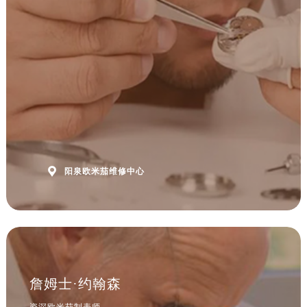
安徽省马鞍山市雨山区湖南西路欧米茄售后服务中心（需提前预约）
安徽省宿州市埇桥区人民中路欧米茄售后服务中心（需提前预约）
安徽省铜陵市铜官区石城大道欧米茄售后服务中心（需提前预约）
安徽省芜湖市镜湖区中山路步行街欧米茄售后服务中心（需提前预约）
安徽省宣城市宣州区叠嶂西路欧米茄售后服务中心（需提前预约）
福建省龙岩市新罗区九一南路欧米茄售后服务中心（需提前预约）
福建省南平市建阳区人民西路欧米茄售后服务中心（需提前预约）
福建省宁德市蕉城区天湖东路欧米茄售后服务中心（需提前预约）
福建省莆田市城厢区霞林街道荔华东大道欧米茄售后服务中心（需提前预约）

阳泉欧米茄维修中心
福建省三明市三元区东乾二路欧米茄售后服务中心（需提前预约）
福建省漳州市龙文区步港路欧米茄售后服务中心（需提前预约）
江苏省常州市新北区龙锦路1590号现代传媒中心5号楼10层1008室欧米茄售后服务中心（需提前预约）
江苏省淮安市清江浦区淮海北路欧米茄售后服务中心（需提前预约）
江苏省连云港市海州区通灌北路欧米茄售后服务中心（需提前预约）
江苏省南京市秦淮区中山南路1号南京中心22层22-C1-C3室欧米茄售后服务中心（需提前预约）
詹姆士·约翰森
江苏省宿迁市宿城区西湖路欧米茄售后服务中心（需提前预约）
资深欧米茄制表师