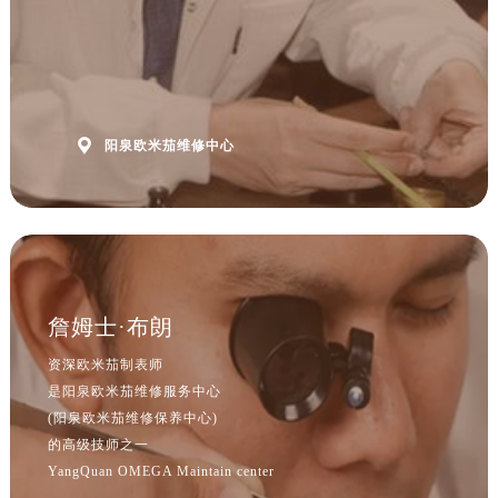
山西省忻州市忻府区和平东街与七一南路交叉口欧米茄售后服务中心（需提前预约）
山西省阳泉市郊区平阳东街与新城大道交叉口欧米茄售后服务中心（需提前预约）
山西省运城市盐湖区河东街欧米茄售后服务中心（需提前预约）
山西省长治市潞州区英雄中路欧米茄售后服务中心（需提前预约）
山西省太原市迎泽区迎泽街道解放路15号亨得利名表维修授权店3楼欧米茄售后服务中心（需提前预约）

阳泉欧米茄维修中心
天津市和平区赤峰道136号天津国际金融中心26层2603室欧米茄售后服务中心（需提前预约）
安徽省安庆市迎江区人民路欧米茄售后服务中心（需提前预约）
安徽省蚌埠市蚌山区淮河路欧米茄售后服务中心（需提前预约）
安徽省亳州市谯城区魏武大道欧米茄售后服务中心（需提前预约）
安徽省池州市贵池区长江路欧米茄售后服务中心（需提前预约）
安徽省滁州市琅琊区南谯北路欧米茄售后服务中心（需提前预约）
詹姆士·布朗
安徽省阜阳市颍州区颍州北路欧米茄售后服务中心（需提前预约）
资深欧米茄制表师
安徽省淮北市相山区淮海路欧米茄售后服务中心（需提前预约）
是阳泉欧米茄维修服务中心
安徽省淮南市田家庵区国庆中路欧米茄售后服务中心（需提前预约）
(阳泉欧米茄维修保养中心)
安徽省黄山市屯溪区黄山西路欧米茄售后服务中心（需提前预约）
的高级技师之一
YangQuan OMEGA Maintain center
安徽省六安市金安区解放中路欧米茄售后服务中心（需提前预约）