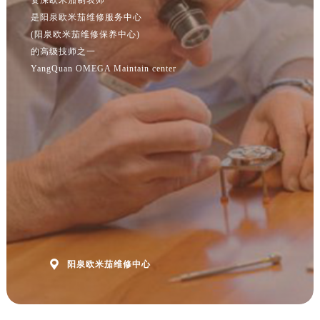
江苏省泰州市海陵区永定东路399号置地商务中心东塔（华润万象城）17层1706室欧米茄售后服务中心（需提前预约）
是阳泉欧米茄维修服务中心
江苏省徐州市鼓楼区淮海东路29号苏宁广场IFC国际金融中心35层3508室欧米茄售后服务中心（需提前预约）
(阳泉欧米茄维修保养中心)
江苏省盐城市盐都区世纪大道5号盐城金融城写字楼1号楼16层1604室欧米茄售后服务中心（需提前预约）
的高级技师之一
江苏省扬州市邗江区国展路29号星耀天地写字楼1号楼18层1803室欧米茄售后服务中心（需提前预约）
YangQuan OMEGA Maintain center
江苏省镇江市京口区中山东路欧米茄售后服务中心（需提前预约）
江西省抚州市临川区赣东大道欧米茄售后服务中心（需提前预约）
江西省赣州市章贡区文清路欧米茄售后服务中心（需提前预约）
江西省吉安市吉州区井冈山大道欧米茄售后服务中心（需提前预约）
江西省景德镇市珠山区珠山中路欧米茄售后服务中心（需提前预约）
江西省九江市浔阳区浔阳路欧米茄售后服务中心（需提前预约）
江西省南昌市红谷滩新区红谷中大道998号绿地双子塔（中央广场）A1座办公楼14层1407室欧米茄售后服务中心（需提前预约）
江西省萍乡市安源区萍安北大道与康庄路交叉口欧米茄售后服务中心（需提前预约）
江西省上饶市信州区滨江西路欧米茄售后服务中心（需提前预约）

阳泉欧米茄维修中心
江西省新余市渝水区北湖西路欧米茄售后服务中心（需提前预约）
江西省宜春市袁州区中山中路欧米茄售后服务中心（需提前预约）
江西省鹰潭市月湖区胜利东路欧米茄售后服务中心（需提前预约）