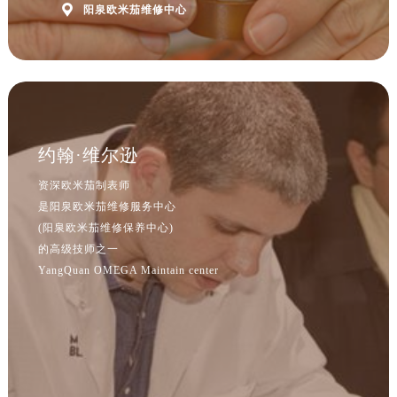
内蒙古自治区巴彦淖尔市临河区新华街欧米茄售后服务中心（需提前预约）

阳泉欧米茄维修中心
内蒙古自治区包头市青山区幸福路甲3号王府井百货名表维修欧米茄售后服务中心（需提前预约）
内蒙古自治区赤峰市红山区哈达街欧米茄售后服务中心（需提前预约）
内蒙古自治区鄂尔多斯市东胜区伊金霍洛街欧米茄售后服务中心（需提前预约）
内蒙古自治区呼伦贝尔市海拉尔区中央街欧米茄售后服务中心（需提前预约）
内蒙古自治区通辽市科尔沁区明仁大街欧米茄售后服务中心（需提前预约）
约翰·维尔逊
内蒙古自治区乌海市海勃湾区人民南路欧米茄售后服务中心（需提前预约）
内蒙古自治区乌兰察布市集宁区恩和大街欧米茄售后服务中心（需提前预约）
资深欧米茄制表师
内蒙古自治区锡林郭勒盟市锡林浩特市光明街与额尔敦路交叉口欧米茄售后服务中心（需提前预约）
是阳泉欧米茄维修服务中心
(阳泉欧米茄维修保养中心)
内蒙古自治区兴安盟市乌兰浩特市兴安大街欧米茄售后服务中心（需提前预约）
的高级技师之一
山西省大同市平城区迎宾街欧米茄售后服务中心（需提前预约）
YangQuan OMEGA Maintain center
山西省晋城市城区黄华街欧米茄售后服务中心（需提前预约）
山西省晋中市榆次区顺城街欧米茄售后服务中心（需提前预约）
山西省临汾市尧都区解放路欧米茄售后服务中心（需提前预约）
山西省吕梁市离石区永宁中路与建设街交叉口欧米茄售后服务中心（需提前预约）
山西省朔州市朔城区怡西路与鄯阳西街交汇处欧米茄售后服务中心（需提前预约）