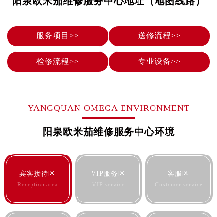
阳泉欧米茄维修服务中心地址（地图线路）
贵阳市南明区都司高架桥路33号亨特国际金融中心14楼14D（需提前预约）
昆明市盘龙区北京路928号同德昆明广场写字楼10层06室（需提前预约）
石家庄市长安区中山东路39号勒泰中心写字楼B座13层07室（需提前预约）
服务项目>>
送修流程>>
西安市碑林区南关正街88号华侨城长安国际中心E座6楼10室（需提前预约）
海口市龙华区金贸东路5号海口华润大厦B座17层1707室（需提前预约）
检修流程>>
专业设备>>
唐山市路南区新华东道100号万达广场写字楼A座10层1002室（需提前预约）
台州市椒江区东海大道1800号腾达中心东1幢20楼2002室（需提前预约）
内蒙古自治区呼和浩特市玉泉区大学西街70号华润万象城写字楼（鄂尔多斯大厦）23层2326室（需提前预约）
YANGQUAN OMEGA ENVIRONMENT
甘肃省兰州市七里河区西津西路16号兰州中心写字楼21层2102室（需提前预约）
重庆市解放碑渝中区民权路28号英利国际金融中心写字楼20层01室（需提前预约）
阳泉欧米茄维修服务中心环境
黑龙江省大庆市萨尔图区会战大街欧米茄售后服务中心（需提前预约）
黑龙江省鹤岗市向阳区红军路欧米茄售后服务中心（需提前预约）
黑龙江省黑河市爱辉区中央街欧米茄售后服务中心（需提前预约）
宾客接待区
VIP服务区
客服区
黑龙江省鸡西市鸡冠区红军路欧米茄售后服务中心（需提前预约）
Reception area
VIP service
Customer service
黑龙江省佳木斯市向阳区长安路欧米茄售后服务中心（需提前预约）
黑龙江省牡丹江市东安区太平路欧米茄售后服务中心（需提前预约）