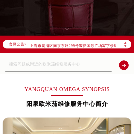
2026年7月欧米茄售后服务中心最新网点地址：
北京市东城区东长安街1号东方广场写字楼W3座6层602室（需提前预约）
北京市朝阳区建国门外大街甲6号华熙国际中心写字楼D座11层1102室（需提前预约）
天津市和平区赤峰道136号天津国际金融中心写字楼26层2603室（需提前预约）
上海市徐汇区虹桥路3号港汇中心写字楼2座37层3705室（需提前预约）
▲
官网公告>
上海市黄浦区南京东路299号宏伊国际广场写字楼8层806室（需提前预约）
▼
南京市秦淮区中山南路1号（新街口）南京中心写字楼22层C1-1室（需提前预约）
常州市新北区龙锦路1590号现代传媒中心写字楼5号楼10层1008室（需提前预约）
徐州市鼓楼区淮海东路29号苏宁广场IFC国际金融中心写字楼35层3508室（需提前预约）
扬州市邗江区国展路29号星耀天地写字楼1号楼18层1803室（需提前预约）
盐城市盐都区世纪大道5号盐城金融城写字楼1号楼16层1604室（需提前预约）
YANGQUAN OMEGA SYNOPSIS
泰州市海陵区永定东路399号置地商务中心东塔写字楼（华润万象城）17层1706室（需提前预约）
阳泉欧米茄维修服务中心简介
宁波市江北区大闸南路500号来福士广场办公楼20层2009室（需提前预约）
杭州市上城区钱江路1366号华润大厦写字楼A座5层503-5室（需提前预约）
金华市金东区东市南街777号金华万达广场写字楼4号楼22层2209室（需提前预约）
绍兴市越城区胜利东路379号世茂天际中心写字楼8层805室（需提前预约）