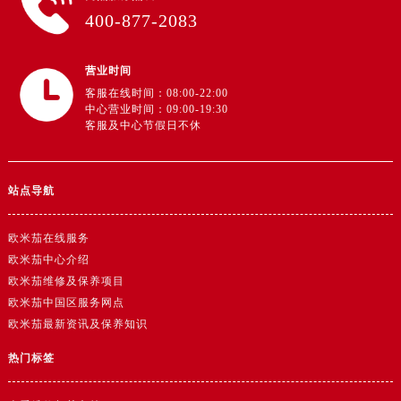
广东省湛江市赤坎区观海北路欧米茄售后服务中心（需提前预约）
400-877-2083
广东省肇庆市端州区信安大道与砚都大道交汇处欧米茄售后服务中心（需提前预约）
广西壮族自治区百色市右江区中山二路欧米茄售后服务中心（需提前预约）
营业时间
广西壮族自治区北海市海城区北京路欧米茄售后服务中心（需提前预约）
客服在线时间：08:00-22:00
广西壮族自治区崇左市江州区石景林街道友谊大道与丽川路交汇处欧米茄售后服务中心（需提前预约）
中心营业时间：09:00-19:30
客服及中心节假日不休
广西壮族自治区防城港市港口区金花茶大道欧米茄售后服务中心（需提前预约）
广西壮族自治区贵港市港北区港城街道布山大道与仙衣路交叉口欧米茄售后服务中心（需提前预约）
广西壮族自治区桂林市秀峰区红岭路欧米茄售后服务中心（需提前预约）
站点导航
广西壮族自治区河池市金城江区金城江街道朝阳路欧米茄售后服务中心（需提前预约）
广西壮族自治区贺州市八步区城东街道灵峰南路欧米茄售后服务中心（需提前预约）
欧米茄在线服务
广西壮族自治区来宾市兴宾区桂中大道欧米茄售后服务中心（需提前预约）
欧米茄中心介绍
欧米茄维修及保养项目
广西壮族自治区柳州市城中区中山中路欧米茄售后服务中心（需提前预约）
欧米茄中国区服务网点
广西壮族自治区钦州市钦南区金海湾东大街欧米茄售后服务中心（需提前预约）
欧米茄最新资讯及保养知识
广西壮族自治区梧州市万秀区龙湖镇高旺路欧米茄售后服务中心（需提前预约）
热门标签
广西壮族自治区玉林市玉州区金玉路欧米茄售后服务中心（需提前预约）
海南省儋州市儋州市那大镇兰洋北路欧米茄售后服务中心（需提前预约）