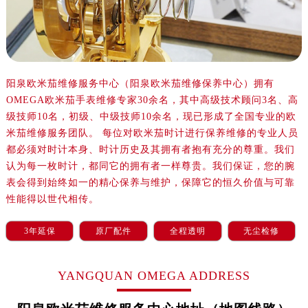
乌鲁木齐市天山区红山路26号时代广场（CCMALL）C座17层17-B（需提前预约）
温州市鹿城区锦绣路1067号置信广场10层1015室（需提前预约）
哈尔滨市道里区友谊西路600号富力中心T2座写字楼29层03室（需提前预约）
大连市中山区人民路15号国际金融大厦7层G室（需提前预约）
佛山市禅城区季华五路57号万科金融中心C座12层1205室（需提前预约）
阳泉欧米茄维修服务中心（阳泉欧米茄维修保养中心）拥有
OMEGA欧米茄手表维修专家30余名，其中高级技术顾问3名、高
东莞市东城街道鸿福东路1号民盈国贸中心T1写字楼9层907室（需提前预约）
级技师10名，初级、中级技师10余名，现已形成了全国专业的欧
无锡市梁溪区人民中路139号恒隆广场写字楼1座11层1104室（需提前预约）
米茄维修服务团队。 每位对欧米茄时计进行保养维修的专业人员
南通市崇川区工农路57号圆融广场写字楼16层1603室（需提前预约）
都必须对时计本身、时计历史及其拥有者抱有充分的尊重。我们
苏州市苏州工业园区星港街199号苏州中心办公楼C座22层08室（需提前预约）
认为每一枚时计，都同它的拥有者一样尊贵。我们保证，您的腕
武汉市江汉区解放大道686号世界贸易大厦38层09室（需提前预约）
表会得到始终如一的精心保养与维护，保障它的恒久价值与可靠
南宁市青秀区金湖路59号地王大厦12楼1224室（需提前预约）
性能得以世代相传。
合肥市蜀山区潜山路111号万象城华润大厦B座12楼03室（需提前预约）
3年延保
原厂配件
全程透明
无尘检修
泉州市丰泽区宝洲路729号浦西万达中心写字楼A座7楼709室（需提前预约）
青岛市南区山东路6号华润大厦B座22层04室（需提前预约）
YANGQUAN OMEGA ADDRESS
烟台市芝罘区胜利路139号万达金融中心A座907室（需提前预约）
长春市朝阳区西安大路727号中银大厦A座(旺进大厦)18层09室（需提前预约）