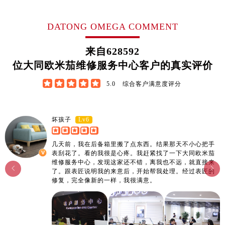
江西省宜春市袁州区中山中路欧米茄售后服务中心（需提前预约）
江西省鹰潭市月湖区胜利东路欧米茄售后服务中心（需提前预约）
DATONG OMEGA COMMENT
山东省德州市德城区东风中路欧米茄售后服务中心（需提前预约）
山东省东营市东营区济南路欧米茄售后服务中心（需提前预约）
来自
628592
山东省济南市历下区经十路11111号华润中心写字楼（万象城）15层1508室欧米茄售后服务中心（需提前预约）
位大同欧米茄维修服务中心客户的真实评价
山东省济宁市任城区太白楼路欧米茄售后服务中心（需提前预约）





5.0
综合客户满意度评分
山东省莱芜市文化南路8号银座商城名表维修一楼名表维修欧米茄售后服务中心（需提前预约）
山东省临沂市兰山区解放路欧米茄售后服务中心（需提前预约）
山东省日照市东港区烟台路欧米茄售后服务中心（需提前预约）
Lv6
坏孩子
山东省泰安市泰山区财源街道泰山大街欧米茄售后服务中心（需提前预约）
几天前，我在后备箱里搬了点东西。结果那天不小心把手
山东省威海市环翠区新威海路89号振华商厦一楼名表维修欧米茄售后服务中心（需提前预约）
表刮花了。看的我很是心疼。我赶紧找了一下大同欧米茄
山东省潍坊市奎文区东风东街欧米茄售后服务中心（需提前预约）
维修服务中心，发现这家还不错，离我也不远，就直接来


了。跟表匠说明我的来意后，开始帮我处理。经过表匠的
山东省枣庄市滕州市北辛路与善国路交叉口欧米茄售后服务中心（需提前预约）
修复，完全像新的一样，我很满意。
山东省淄博市张店区金晶大道欧米茄售后服务中心（需提前预约）
上海市黄浦区南京东路299号宏伊国际广场写字楼8层806室欧米茄售后服务中心（需提前预约）
上海市徐汇区虹桥路3号港汇中心2座37层3705室欧米茄售后服务中心（需提前预约）