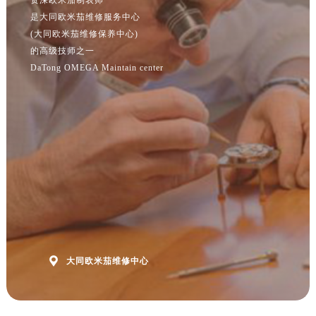
江苏省南京市秦淮区中山南路1号南京中心22层22-C1-C3室欧米茄售后服务中心（需提前预约）
是大同欧米茄维修服务中心
江苏省宿迁市宿城区西湖路欧米茄售后服务中心（需提前预约）
(大同欧米茄维修保养中心)
江苏省泰州市海陵区永定东路399号置地商务中心东塔（华润万象城）17层1706室欧米茄售后服务中心（需提前预约）
的高级技师之一
江苏省徐州市鼓楼区淮海东路29号苏宁广场IFC国际金融中心35层3508室欧米茄售后服务中心（需提前预约）
DaTong OMEGA Maintain center
江苏省盐城市盐都区世纪大道5号盐城金融城写字楼1号楼16层1604室欧米茄售后服务中心（需提前预约）
江苏省扬州市邗江区国展路29号星耀天地写字楼1号楼18层1803室欧米茄售后服务中心（需提前预约）
江苏省镇江市京口区中山东路欧米茄售后服务中心（需提前预约）
江西省抚州市临川区赣东大道欧米茄售后服务中心（需提前预约）
江西省赣州市章贡区文清路欧米茄售后服务中心（需提前预约）
江西省吉安市吉州区井冈山大道欧米茄售后服务中心（需提前预约）
江西省景德镇市珠山区珠山中路欧米茄售后服务中心（需提前预约）
江西省九江市浔阳区浔阳路欧米茄售后服务中心（需提前预约）
江西省南昌市红谷滩新区红谷中大道998号绿地双子塔（中央广场）A1座办公楼14层1407室欧米茄售后服务中心（需提前预约）

大同欧米茄维修中心
江西省萍乡市安源区萍安北大道与康庄路交叉口欧米茄售后服务中心（需提前预约）
江西省上饶市信州区滨江西路欧米茄售后服务中心（需提前预约）
江西省新余市渝水区北湖西路欧米茄售后服务中心（需提前预约）