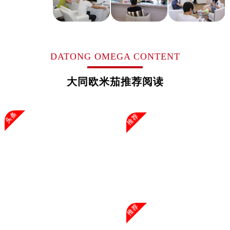
浙江省杭州市上城区钱江路1366号华润大厦A座5层503-5室欧米茄售后服务中心（需提前预约）
浙江省湖州市吴兴区劳动路欧米茄售后服务中心（需提前预约）
浙江省嘉兴市南湖区广益路705号嘉兴世界贸易中心A座13层1304室欧米茄售后服务中心（需提前预约）
浙江省金华市金东区东市南街777号金华万达广场4号楼22楼2209室欧米茄售后服务中心（需提前预约）
DATONG OMEGA CONTENT
浙江省丽水市莲都区解放街欧米茄售后服务中心（需提前预约）
浙江省宁波市江北区大闸南路500号来福士广场办公楼20层2009室欧米茄售后服务中心（需提前预约）
大同欧米茄推荐阅读
浙江省衢州市柯城区上街欧米茄售后服务中心（需提前预约）
浙江省绍兴市越城区胜利东路379号世茂天际中心写字楼8层805室欧米茄售后服务中心（需提前预约）
头条
推荐
浙江省舟山市定海区解放东路欧米茄售后服务中心（需提前预约）
澳门特别行政区大堂区议事亭前地（新马路）欧米茄售后服务中心（需提前预约）
澳门特别行政区风顺堂区南湾大马路欧米茄售后服务中心（需提前预约）
澳门特别行政区花地玛堂区关闸广场欧米茄售后服务中心（需提前预约）
澳门特别行政区花王堂区大三巴商圈欧米茄售后服务中心（需提前预约）
澳门特别行政区嘉模堂区官也街欧米茄售后服务中心（需提前预约）
澳门省路氹城市金光大道欧米茄售后服务中心（需提前预约）
推荐
澳门特别行政区望德堂区塔石广场欧米茄售后服务中心（需提前预约）