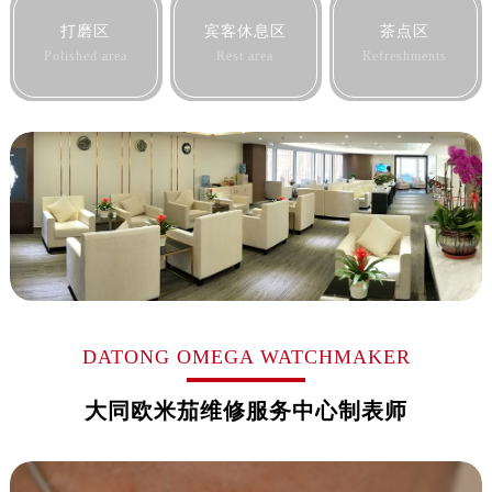
黑龙江省佳木斯市向阳区长安路欧米茄售后服务中心（需提前预约）
打磨区
宾客休息区
茶点区
黑龙江省牡丹江市东安区太平路欧米茄售后服务中心（需提前预约）
Polished area
Rest area
Refreshments
黑龙江省七台河市桃山区大同街欧米茄售后服务中心（需提前预约）
黑龙江省齐齐哈尔市龙沙区龙华路欧米茄售后服务中心（需提前预约）
黑龙江省双鸭山市尖山区新兴大街欧米茄售后服务中心（需提前预约）
黑龙江省绥化市北林区新华街与康庄路交叉口欧米茄售后服务中心（需提前预约）
黑龙江省伊春市伊美区通河路欧米茄售后服务中心（需提前预约）
吉林省白城市洮北区明仁南街欧米茄售后服务中心（需提前预约）
吉林省白山市浑江区浑江大街欧米茄售后服务中心（需提前预约）
吉林省吉林市船营区河南街欧米茄售后服务中心（需提前预约）
吉林省辽源市龙山区人民大街欧米茄售后服务中心（需提前预约）
吉林省梅河口市新华街道梅河大街欧米茄售后服务中心（需提前预约）
DATONG OMEGA WATCHMAKER
吉林省四平市铁东区紫气大路与南九经街交汇处欧米茄售后服务中心（需提前预约）
大同欧米茄维修服务中心制表师
吉林省松原市宁江区五环大街欧米茄售后服务中心（需提前预约）
吉林省通化市东昌区环通乡江南大街欧米茄售后服务中心（需提前预约）
吉林省延边市延吉市解放路欧米茄售后服务中心（需提前预约）