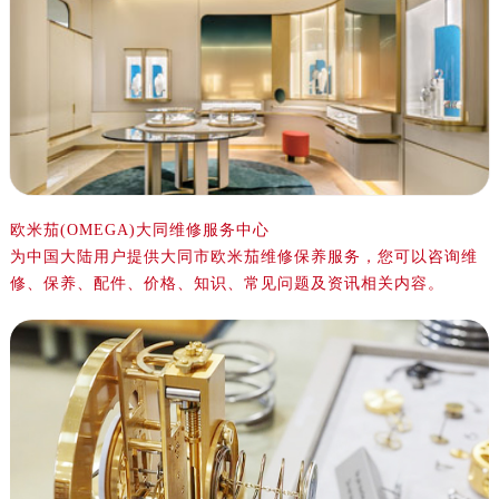
金华市金东区东市南街777号金华万达广场写字楼4号楼22层2209室（需提前预约）
绍兴市越城区胜利东路379号世茂天际中心写字楼8层805室（需提前预约）
嘉兴市南湖区广益路705号嘉兴世界贸易中心写字楼A座13层1304室（需提前预约）
南昌市红谷滩新区红谷中大道998号绿地双子塔（中央广场）A1座办公楼14层07室（需提前预约）
济南市历下区经十路11111号华润中心写字楼（万象城）15层1508室（需提前预约）
广州市天河区天河路230号万菱汇国际中心写字楼A塔7层704室（需提前预约）
广州市越秀区环市东路371-375号世界贸易中心大厦南塔写字楼15层07室（需提前预约）
深圳市罗湖区深南东路5001号华润大厦写字楼17层1701室（需提前预约）
欧米茄(OMEGA)大同维修服务中心
为中国大陆用户提供大同市欧米茄维修保养服务，您可以咨询维
惠州市惠城区江北文昌一路7号华贸大厦写字楼1座30层05室（需提前预约）
修、保养、配件、价格、知识、常见问题及资讯相关内容。
厦门市思明区湖滨东路95号华润大厦写字楼B座11层1104室（需提前预约）
福州市鼓楼区五四路128-1号恒力城写字楼15层03室（需提前预约）
成都市锦江区人民东路6号SAC东原中心写字楼24层2406B室（需提前预约）
重庆市江北区观音桥步行街2号融恒时代广场写字楼9层902室（需提前预约）
长沙市芙蓉区定王台街道建湘路393号世茂环球金融中心写字楼（芙蓉广场）10层13室（需提前预约）
郑州市二七区铭功路10号华润大厦写字楼29层2905室（需提前预约）
太原市迎泽区解放路15号亨得利名表服务中心（品牌授权店）3层整层（需提前预约）