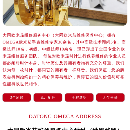
沈阳市沈河区中街路137号亨得利名表服务中心（品牌授权店）1层整层（需提前预约）
沈阳市沈河区中街路83号亨得利名表服务中心（品牌授权店）1层整层（需提前预约）
乌鲁木齐市天山区红山路26号时代广场（CCMALL）C座17层17-B（需提前预约）
温州市鹿城区锦绣路1067号置信广场10层1015室（需提前预约）
哈尔滨市道里区友谊西路600号富力中心T2座写字楼29层03室（需提前预约）
大同欧米茄维修服务中心（大同欧米茄维修保养中心）拥有
OMEGA欧米茄手表维修专家30余名，其中高级技术顾问3名、高
大连市中山区人民路15号国际金融大厦7层G室（需提前预约）
级技师10名，初级、中级技师10余名，现已形成了全国专业的欧
佛山市禅城区季华五路57号万科金融中心C座12层1205室（需提前预约）
米茄维修服务团队。 每位对欧米茄时计进行保养维修的专业人员
东莞市东城街道鸿福东路1号民盈国贸中心T1写字楼9层907室（需提前预约）
都必须对时计本身、时计历史及其拥有者抱有充分的尊重。我们
无锡市梁溪区人民中路139号恒隆广场写字楼1座11层1104室（需提前预约）
认为每一枚时计，都同它的拥有者一样尊贵。我们保证，您的腕
南通市崇川区工农路57号圆融广场写字楼16层1603室（需提前预约）
表会得到始终如一的精心保养与维护，保障它的恒久价值与可靠
苏州市苏州工业园区星港街199号苏州中心办公楼C座22层08室（需提前预约）
性能得以世代相传。
武汉市江汉区解放大道686号世界贸易大厦38层09室（需提前预约）
3年延保
原厂配件
全程透明
无尘检修
南宁市青秀区金湖路59号地王大厦12楼1224室（需提前预约）
合肥市蜀山区潜山路111号万象城华润大厦B座12楼03室（需提前预约）
DATONG OMEGA ADDRESS
泉州市丰泽区宝洲路729号浦西万达中心写字楼A座7楼709室（需提前预约）
青岛市南区山东路6号华润大厦B座22层04室（需提前预约）