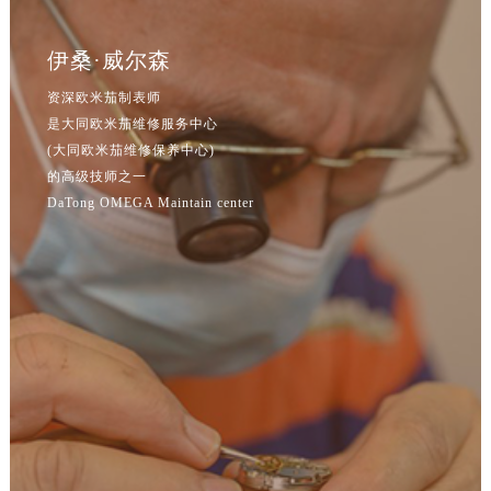
辽宁省鞍山市铁东区站前街欧米茄售后服务中心（需提前预约）
辽宁省本溪市平山区胜利路欧米茄售后服务中心（需提前预约）
伊桑·威尔森
辽宁省朝阳市双塔区新华路欧米茄售后服务中心（需提前预约）
资深欧米茄制表师
辽宁省丹东市振兴区七经街欧米茄售后服务中心（需提前预约）
是大同欧米茄维修服务中心
辽宁省抚顺市新抚区东一路欧米茄售后服务中心（需提前预约）
(大同欧米茄维修保养中心)
辽宁省阜新市海州区解放大街欧米茄售后服务中心（需提前预约）
的高级技师之一
辽宁省葫芦岛市连山区中央路欧米茄售后服务中心（需提前预约）
DaTong OMEGA Maintain center
辽宁省锦州市古塔区中央大街欧米茄售后服务中心（需提前预约）
辽宁省辽阳市白塔区新运大街欧米茄售后服务中心（需提前预约）
辽宁省盘锦市兴隆台区石油大街欧米茄售后服务中心（需提前预约）
辽宁省铁岭市银州区南马路欧米茄售后服务中心（需提前预约）
辽宁省营口市站前区市府路与渤海大街交叉口欧米茄售后服务中心（需提前预约）
辽宁省沈阳市沈河区中街路137号亨得利名表维修授权店1楼欧米茄售后服务中心（需提前预约）
辽宁省沈阳市沈河区中街路83号亨得利名表维修授权店1楼欧米茄售后服务中心（需提前预约）
北京市朝阳区建国门外大街甲6号华熙国际中心D座11层1102室欧米茄售后服务中心（需提前预约）
北京市东城区东长安街1号王府井东方广场W3座6层602室欧米茄售后服务中心（需提前预约）