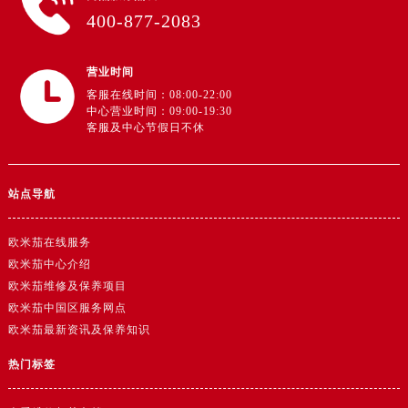
广东省阳江市江城区东风一路欧米茄售后服务中心（需提前预约）
400-877-2083
广东省云浮市云城区金山路欧米茄售后服务中心（需提前预约）
广东省湛江市赤坎区观海北路欧米茄售后服务中心（需提前预约）
营业时间
广东省肇庆市端州区信安大道与砚都大道交汇处欧米茄售后服务中心（需提前预约）
客服在线时间：08:00-22:00
广西壮族自治区百色市右江区中山二路欧米茄售后服务中心（需提前预约）
中心营业时间：09:00-19:30
客服及中心节假日不休
广西壮族自治区北海市海城区北京路欧米茄售后服务中心（需提前预约）
广西壮族自治区崇左市江州区石景林街道友谊大道与丽川路交汇处欧米茄售后服务中心（需提前预约）
广西壮族自治区防城港市港口区金花茶大道欧米茄售后服务中心（需提前预约）
站点导航
广西壮族自治区贵港市港北区港城街道布山大道与仙衣路交叉口欧米茄售后服务中心（需提前预约）
广西壮族自治区桂林市秀峰区红岭路欧米茄售后服务中心（需提前预约）
欧米茄在线服务
广西壮族自治区河池市金城江区金城江街道朝阳路欧米茄售后服务中心（需提前预约）
欧米茄中心介绍
欧米茄维修及保养项目
广西壮族自治区贺州市八步区城东街道灵峰南路欧米茄售后服务中心（需提前预约）
欧米茄中国区服务网点
广西壮族自治区来宾市兴宾区桂中大道欧米茄售后服务中心（需提前预约）
欧米茄最新资讯及保养知识
广西壮族自治区柳州市城中区中山中路欧米茄售后服务中心（需提前预约）
热门标签
广西壮族自治区钦州市钦南区金海湾东大街欧米茄售后服务中心（需提前预约）
广西壮族自治区梧州市万秀区龙湖镇高旺路欧米茄售后服务中心（需提前预约）