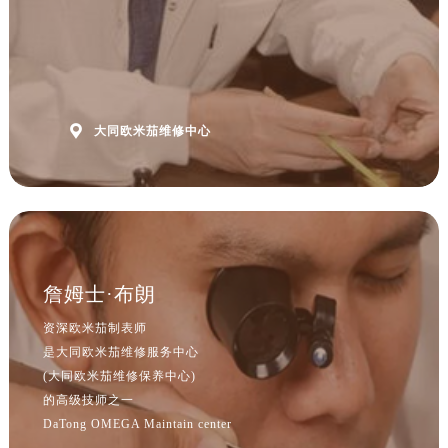
山西省吕梁市离石区永宁中路与建设街交叉口欧米茄售后服务中心（需提前预约）
山西省朔州市朔城区怡西路与鄯阳西街交汇处欧米茄售后服务中心（需提前预约）
山西省忻州市忻府区和平东街与七一南路交叉口欧米茄售后服务中心（需提前预约）
山西省阳泉市郊区平阳东街与新城大道交叉口欧米茄售后服务中心（需提前预约）
山西省运城市盐湖区河东街欧米茄售后服务中心（需提前预约）

大同欧米茄维修中心
山西省长治市潞州区英雄中路欧米茄售后服务中心（需提前预约）
山西省太原市迎泽区迎泽街道解放路15号亨得利名表维修授权店3楼欧米茄售后服务中心（需提前预约）
天津市和平区赤峰道136号天津国际金融中心26层2603室欧米茄售后服务中心（需提前预约）
安徽省安庆市迎江区人民路欧米茄售后服务中心（需提前预约）
安徽省蚌埠市蚌山区淮河路欧米茄售后服务中心（需提前预约）
安徽省亳州市谯城区魏武大道欧米茄售后服务中心（需提前预约）
詹姆士·布朗
安徽省池州市贵池区长江路欧米茄售后服务中心（需提前预约）
资深欧米茄制表师
安徽省滁州市琅琊区南谯北路欧米茄售后服务中心（需提前预约）
是大同欧米茄维修服务中心
安徽省阜阳市颍州区颍州北路欧米茄售后服务中心（需提前预约）
(大同欧米茄维修保养中心)
安徽省淮北市相山区淮海路欧米茄售后服务中心（需提前预约）
的高级技师之一
DaTong OMEGA Maintain center
安徽省淮南市田家庵区国庆中路欧米茄售后服务中心（需提前预约）