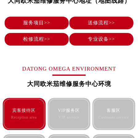
大同欧米茄维修服务中心地址（地图线路）
烟台市芝罘区胜利路139号万达金融中心A座907室（需提前预约）
长春市朝阳区西安大路727号中银大厦A座(旺进大厦)18层09室（需提前预约）
贵阳市南明区都司高架桥路33号亨特国际金融中心14楼14D（需提前预约）
服务项目>>
送修流程>>
昆明市盘龙区北京路928号同德昆明广场写字楼10层06室（需提前预约）
石家庄市长安区中山东路39号勒泰中心写字楼B座13层07室（需提前预约）
检修流程>>
专业设备>>
西安市碑林区南关正街88号华侨城长安国际中心E座6楼10室（需提前预约）
海口市龙华区金贸东路5号海口华润大厦B座17层1707室（需提前预约）
唐山市路南区新华东道100号万达广场写字楼A座10层1002室（需提前预约）
DATONG OMEGA ENVIRONMENT
台州市椒江区东海大道1800号腾达中心东1幢20楼2002室（需提前预约）
内蒙古自治区呼和浩特市玉泉区大学西街70号华润万象城写字楼（鄂尔多斯大厦）23层2326室（需提前预约）
大同欧米茄维修服务中心环境
甘肃省兰州市七里河区西津西路16号兰州中心写字楼21层2102室（需提前预约）
重庆市解放碑渝中区民权路28号英利国际金融中心写字楼20层01室（需提前预约）
黑龙江省大庆市萨尔图区会战大街欧米茄售后服务中心（需提前预约）
宾客接待区
VIP服务区
客服区
黑龙江省鹤岗市向阳区红军路欧米茄售后服务中心（需提前预约）
Reception area
VIP service
Customer service
黑龙江省黑河市爱辉区中央街欧米茄售后服务中心（需提前预约）
黑龙江省鸡西市鸡冠区红军路欧米茄售后服务中心（需提前预约）