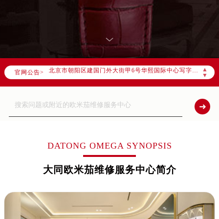
2026年7月欧米茄全国官方售后客户服务热线：400-877-2083
欧米茄官方全国统一服务热线400-877-2083，服务覆盖中国大陆、香港、澳门、台湾全部区域（非大陆需加拨“+86”）
2026年7月欧米茄售后服务中心最新网点地址：
北京市东城区东长安街1号东方广场写字楼W3座6层602室（需提前预约）
北京市朝阳区建国门外大街甲6号华熙国际中心写字楼D座11层1102室（需提前预约）
▲
官网公告>
天津市和平区赤峰道136号天津国际金融中心写字楼26层2603室（需提前预约）
▼
上海市徐汇区虹桥路3号港汇中心写字楼2座37层3705室（需提前预约）
上海市黄浦区南京东路299号宏伊国际广场写字楼8层806室（需提前预约）
南京市秦淮区中山南路1号（新街口）南京中心写字楼22层C1-1室（需提前预约）
常州市新北区龙锦路1590号现代传媒中心写字楼5号楼10层1008室（需提前预约）
徐州市鼓楼区淮海东路29号苏宁广场IFC国际金融中心写字楼35层3508室（需提前预约）
DATONG OMEGA SYNOPSIS
扬州市邗江区国展路29号星耀天地写字楼1号楼18层1803室（需提前预约）
大同欧米茄维修服务中心简介
盐城市盐都区世纪大道5号盐城金融城写字楼1号楼16层1604室（需提前预约）
泰州市海陵区永定东路399号置地商务中心东塔写字楼（华润万象城）17层1706室（需提前预约）
宁波市江北区大闸南路500号来福士广场办公楼20层2009室（需提前预约）
杭州市上城区钱江路1366号华润大厦写字楼A座5层503-5室（需提前预约）