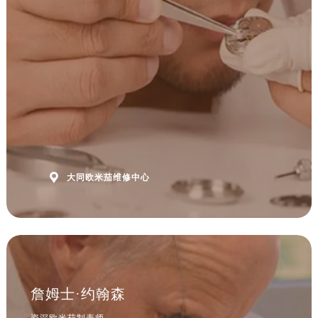
安徽省黄山市屯溪区黄山西路欧米茄售后服务中心（需提前预约）
安徽省六安市金安区解放中路欧米茄售后服务中心（需提前预约）
安徽省马鞍山市雨山区湖南西路欧米茄售后服务中心（需提前预约）
安徽省宿州市埇桥区人民中路欧米茄售后服务中心（需提前预约）
安徽省铜陵市铜官区石城大道欧米茄售后服务中心（需提前预约）
安徽省芜湖市镜湖区中山路步行街欧米茄售后服务中心（需提前预约）
安徽省宣城市宣州区叠嶂西路欧米茄售后服务中心（需提前预约）
福建省龙岩市新罗区九一南路欧米茄售后服务中心（需提前预约）
福建省南平市建阳区人民西路欧米茄售后服务中心（需提前预约）

大同欧米茄维修中心
福建省宁德市蕉城区天湖东路欧米茄售后服务中心（需提前预约）
福建省莆田市城厢区霞林街道荔华东大道欧米茄售后服务中心（需提前预约）
福建省三明市三元区东乾二路欧米茄售后服务中心（需提前预约）
福建省漳州市龙文区步港路欧米茄售后服务中心（需提前预约）
江苏省常州市新北区龙锦路1590号现代传媒中心5号楼10层1008室欧米茄售后服务中心（需提前预约）
江苏省淮安市清江浦区淮海北路欧米茄售后服务中心（需提前预约）
詹姆士·约翰森
江苏省连云港市海州区通灌北路欧米茄售后服务中心（需提前预约）
资深欧米茄制表师