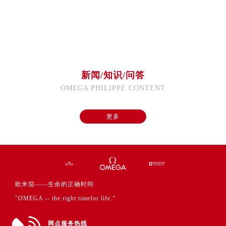
福建省福州市鼓楼区五四路128-1号恒力城写字楼15层03室欧米茄售后服务中心（需提前预约）
福建省厦门市思明区湖滨东路95号万象城华润大厦B座11层1104室欧米茄售后服务中心（需提前预约）
广东省潮州市潮安区新风路与潮汕路交汇处欧米茄售后服务中心（需提前预约）
广东省广州市天河区天河路230号万菱汇国际中心A塔7层704室欧米茄售后服务中心（需提前预约）
广东省广州市越秀区环市东路371-375号世界贸易中心大厦南塔15层1507室欧米茄售后服务中心（需提前预约）
新闻/知识/问答
广东省河源市源城区越王大道欧米茄售后服务中心（需提前预约）
OMEGA PHILIPPE CONTENT
广东省惠州市惠城区江北文昌一路7号华贸大厦1座30层3005室欧米茄售后服务中心（需提前预约）
广东省江门市蓬江区广场西路欧米茄售后服务中心（需提前预约）
更多
广东省揭阳市榕城进贤门步行街欧米茄售后服务中心（需提前预约）
广东省茂名市电白区水东街道迎宾大道欧米茄售后服务中心（需提前预约）
广东省梅州市梅江区金燕大道欧米茄售后服务中心（需提前预约）
广东省清远市清城区湖西路欧米茄售后服务中心（需提前预约）
广东省汕头市龙湖区长平路欧米茄售后服务中心（需提前预约）
欧米茄——生命的正确时间
广东省汕尾市城区香洲街道园林社区翠园街欧米茄售后服务中心（需提前预约）
"OMEGA -- the right timefor life.”
广东省韶关市武江区芙蓉新区与老城中心交汇处欧米茄售后服务中心（需提前预约）
广东省深圳市罗湖区深南东路5001号华润大厦17层1701室欧米茄售后服务中心（需提前预约）
网点服务热线