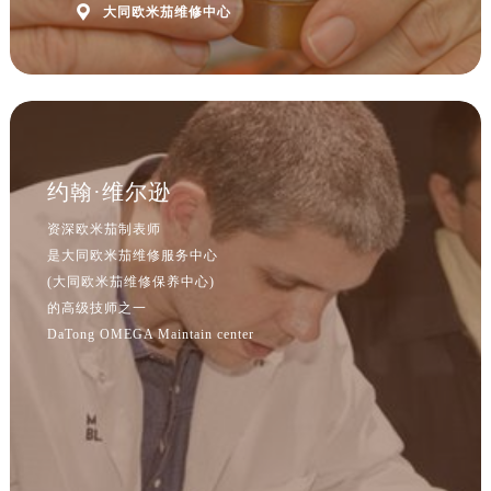
河北省保定市竞秀区朝阳北大街北国先天下欧米茄售后服务中心（需提前预约）

大同欧米茄维修中心
内蒙古自治区阿拉善盟市左旗土尔扈特大街欧米茄售后服务中心（需提前预约）
内蒙古自治区巴彦淖尔市临河区新华街欧米茄售后服务中心（需提前预约）
内蒙古自治区包头市青山区幸福路甲3号王府井百货名表维修欧米茄售后服务中心（需提前预约）
内蒙古自治区赤峰市红山区哈达街欧米茄售后服务中心（需提前预约）
内蒙古自治区鄂尔多斯市东胜区伊金霍洛街欧米茄售后服务中心（需提前预约）
约翰·维尔逊
内蒙古自治区呼伦贝尔市海拉尔区中央街欧米茄售后服务中心（需提前预约）
内蒙古自治区通辽市科尔沁区明仁大街欧米茄售后服务中心（需提前预约）
资深欧米茄制表师
内蒙古自治区乌海市海勃湾区人民南路欧米茄售后服务中心（需提前预约）
是大同欧米茄维修服务中心
(大同欧米茄维修保养中心)
内蒙古自治区乌兰察布市集宁区恩和大街欧米茄售后服务中心（需提前预约）
的高级技师之一
内蒙古自治区锡林郭勒盟市锡林浩特市光明街与额尔敦路交叉口欧米茄售后服务中心（需提前预约）
DaTong OMEGA Maintain center
内蒙古自治区兴安盟市乌兰浩特市兴安大街欧米茄售后服务中心（需提前预约）
山西省大同市平城区迎宾街欧米茄售后服务中心（需提前预约）
山西省晋城市城区黄华街欧米茄售后服务中心（需提前预约）
山西省晋中市榆次区顺城街欧米茄售后服务中心（需提前预约）
山西省临汾市尧都区解放路欧米茄售后服务中心（需提前预约）