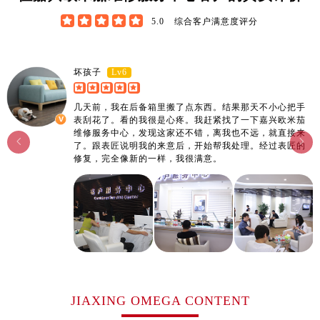
广东省阳江市江城区东风一路欧米茄售后服务中心（需提前预约）





5.0
综合客户满意度评分
广东省云浮市云城区金山路欧米茄售后服务中心（需提前预约）
广东省湛江市赤坎区观海北路欧米茄售后服务中心（需提前预约）
广东省肇庆市端州区信安大道与砚都大道交汇处欧米茄售后服务中心（需提前预约）
Lv6
坏孩子
广西壮族自治区百色市右江区中山二路欧米茄售后服务中心（需提前预约）
广西壮族自治区北海市海城区北京路欧米茄售后服务中心（需提前预约）
几天前，我在后备箱里搬了点东西。结果那天不小心把手
表刮花了。看的我很是心疼。我赶紧找了一下嘉兴欧米茄
广西壮族自治区崇左市江州区石景林街道友谊大道与丽川路交汇处欧米茄售后服务中心（需提前预约）
维修服务中心，发现这家还不错，离我也不远，就直接来


广西壮族自治区防城港市港口区金花茶大道欧米茄售后服务中心（需提前预约）
了。跟表匠说明我的来意后，开始帮我处理。经过表匠的
修复，完全像新的一样，我很满意。
广西壮族自治区贵港市港北区港城街道布山大道与仙衣路交叉口欧米茄售后服务中心（需提前预约）
广西壮族自治区桂林市秀峰区红岭路欧米茄售后服务中心（需提前预约）
广西壮族自治区河池市金城江区金城江街道朝阳路欧米茄售后服务中心（需提前预约）
广西壮族自治区贺州市八步区城东街道灵峰南路欧米茄售后服务中心（需提前预约）
广西壮族自治区来宾市兴宾区桂中大道欧米茄售后服务中心（需提前预约）
广西壮族自治区柳州市城中区中山中路欧米茄售后服务中心（需提前预约）
广西壮族自治区钦州市钦南区金海湾东大街欧米茄售后服务中心（需提前预约）
JIAXING OMEGA CONTENT
广西壮族自治区梧州市万秀区龙湖镇高旺路欧米茄售后服务中心（需提前预约）