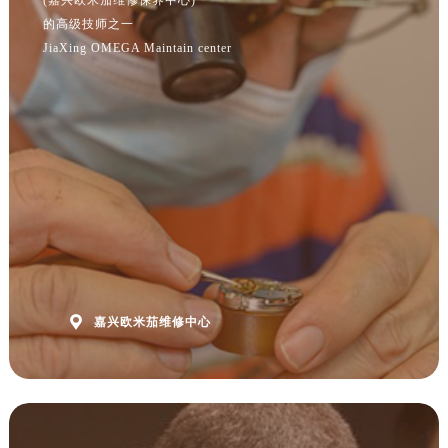
(嘉兴欧米茄维修保养中心)
安徽省黄山市屯溪区黄山西路欧米茄售后服务中心（需提前预约）
的高级技师之一
安徽省六安市金安区解放中路欧米茄售后服务中心（需提前预约）
JiaXing OMEGA Maintain center
安徽省马鞍山市雨山区湖南西路欧米茄售后服务中心（需提前预约）
安徽省宿州市埇桥区人民中路欧米茄售后服务中心（需提前预约）
安徽省铜陵市铜官区石城大道欧米茄售后服务中心（需提前预约）
安徽省芜湖市镜湖区中山路步行街欧米茄售后服务中心（需提前预约）
安徽省宣城市宣州区叠嶂西路欧米茄售后服务中心（需提前预约）
福建省龙岩市新罗区九一南路欧米茄售后服务中心（需提前预约）
福建省南平市建阳区人民西路欧米茄售后服务中心（需提前预约）
福建省宁德市蕉城区天湖东路欧米茄售后服务中心（需提前预约）
福建省莆田市城厢区霞林街道荔华东大道欧米茄售后服务中心（需提前预约）
福建省三明市三元区东乾二路欧米茄售后服务中心（需提前预约）

嘉兴欧米茄维修中心
福建省漳州市龙文区步港路欧米茄售后服务中心（需提前预约）
江苏省常州市新北区龙锦路1590号现代传媒中心5号楼10层1008室欧米茄售后服务中心（需提前预约）
江苏省淮安市清江浦区淮海北路欧米茄售后服务中心（需提前预约）
江苏省连云港市海州区通灌北路欧米茄售后服务中心（需提前预约）