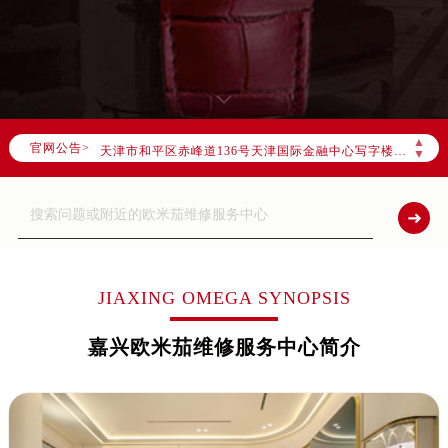
2026年7月欧米茄全国官方售后客户服务热线：400-877-2083
欧米茄官方全国统一服务热线400-877-2083，服务覆盖中国大陆、香港、澳门、台湾全部区域（非大陆需加拨“+86”）
2026年7月欧米茄售后服务中心最新网点地址：
北京市东城区东长安街1号东方广场写字楼W3座6层602室（需提前预约）
北京市朝阳区建国门外大街甲6号华熙国际中心写字楼D座11层1102室（需提前预约）
▲
官网公告>
天津市和平区赤峰道136号天津国际金融中心写字楼26层2603室（需提前预约）
▼
上海市徐汇区虹桥路3号港汇中心写字楼2座37层3705室（需提前预约）
上海市黄浦区南京东路299号宏伊国际广场写字楼8层806室（需提前预约）
南京市秦淮区中山南路1号（新街口）南京中心写字楼22层C1-1室（需提前预约）
常州市新北区龙锦路1590号现代传媒中心写字楼5号楼10层1008室（需提前预约）
徐州市鼓楼区淮海东路29号苏宁广场IFC国际金融中心写字楼35层3508室（需提前预约）
JIAXING OMEGA SYNOPSIS
扬州市邗江区国展路29号星耀天地写字楼1号楼18层1803室（需提前预约）
嘉兴欧米茄维修服务中心简介
盐城市盐都区世纪大道5号盐城金融城写字楼1号楼16层1604室（需提前预约）
泰州市海陵区永定东路399号置地商务中心东塔写字楼（华润万象城）17层1706室（需提前预约）
宁波市江北区大闸南路500号来福士广场办公楼20层2009室（需提前预约）
杭州市上城区钱江路1366号华润大厦写字楼A座5层503-5室（需提前预约）