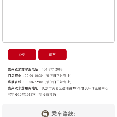
黑龙江省佳木斯市向阳区长安路欧米茄售后服务中心（需提前预约）
黑龙江省牡丹江市东安区太平路欧米茄售后服务中心（需提前预约）
黑龙江省七台河市桃山区大同街欧米茄售后服务中心（需提前预约）
黑龙江省齐齐哈尔市龙沙区龙华路欧米茄售后服务中心（需提前预约）
黑龙江省双鸭山市尖山区新兴大街欧米茄售后服务中心（需提前预约）
黑龙江省绥化市北林区新华街与康庄路交叉口欧米茄售后服务中心（需提前预约）
黑龙江省伊春市伊美区通河路欧米茄售后服务中心（需提前预约）
吉林省白城市洮北区明仁南街欧米茄售后服务中心（需提前预约）
公交
驾车
吉林省白山市浑江区浑江大街欧米茄售后服务中心（需提前预约）
吉林省吉林市船营区河南街欧米茄售后服务中心（需提前预约）
嘉兴欧米茄客服电话：
400-877-2083
吉林省辽源市龙山区人民大街欧米茄售后服务中心（需提前预约）
门店营业：
09:00-19:30（节假日正常营业）
客服在线：
08:00-22:00（节假日正常营业）
吉林省梅河口市新华街道梅河大街欧米茄售后服务中心（需提前预约）
嘉兴欧米茄服务地址：
长沙市芙蓉区建湘路393号世茂环球金融中心
吉林省四平市铁东区紫气大路与南九经街交汇处欧米茄售后服务中心（需提前预约）
写字楼10层1013室（需提前预约）
吉林省松原市宁江区五环大街欧米茄售后服务中心（需提前预约）
吉林省通化市东昌区环通乡江南大街欧米茄售后服务中心（需提前预约）
吉林省延边市延吉市解放路欧米茄售后服务中心（需提前预约）
乘车路线: