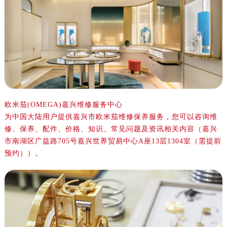
金华市金东区东市南街777号金华万达广场写字楼4号楼22层2209室（需提前预约）
绍兴市越城区胜利东路379号世茂天际中心写字楼8层805室（需提前预约）
嘉兴市南湖区广益路705号嘉兴世界贸易中心写字楼A座13层1304室（需提前预约）
南昌市红谷滩新区红谷中大道998号绿地双子塔（中央广场）A1座办公楼14层07室（需提前预约）
济南市历下区经十路11111号华润中心写字楼（万象城）15层1508室（需提前预约）
广州市天河区天河路230号万菱汇国际中心写字楼A塔7层704室（需提前预约）
广州市越秀区环市东路371-375号世界贸易中心大厦南塔写字楼15层07室（需提前预约）
深圳市罗湖区深南东路5001号华润大厦写字楼17层1701室（需提前预约）
欧米茄(OMEGA)嘉兴维修服务中心
为中国大陆用户提供嘉兴市欧米茄维修保养服务，您可以咨询维
惠州市惠城区江北文昌一路7号华贸大厦写字楼1座30层05室（需提前预约）
修、保养、配件、价格、知识、常见问题及资讯相关内容（嘉兴
厦门市思明区湖滨东路95号华润大厦写字楼B座11层1104室（需提前预约）
市南湖区广益路705号嘉兴世界贸易中心A座13层1304室（需提前
福州市鼓楼区五四路128-1号恒力城写字楼15层03室（需提前预约）
预约））。
成都市锦江区人民东路6号SAC东原中心写字楼24层2406B室（需提前预约）
重庆市江北区观音桥步行街2号融恒时代广场写字楼9层902室（需提前预约）
长沙市芙蓉区定王台街道建湘路393号世茂环球金融中心写字楼（芙蓉广场）10层13室（需提前预约）
郑州市二七区铭功路10号华润大厦写字楼29层2905室（需提前预约）
太原市迎泽区解放路15号亨得利名表服务中心（品牌授权店）3层整层（需提前预约）