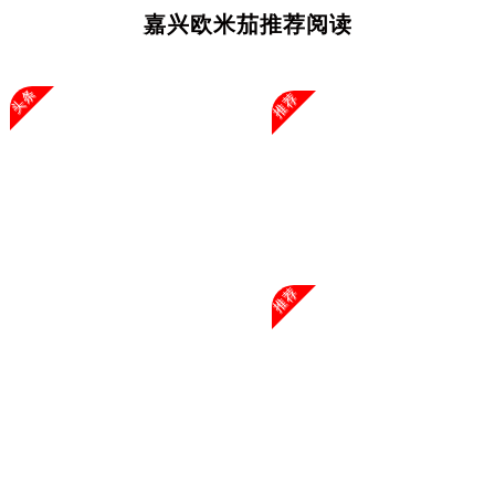
广西壮族自治区玉林市玉州区金玉路欧米茄售后服务中心（需提前预约）
嘉兴欧米茄推荐阅读
海南省儋州市儋州市那大镇兰洋北路欧米茄售后服务中心（需提前预约）
海南省东方市八所镇解放西路欧米茄售后服务中心（需提前预约）
头条
推荐
海南省琼海市嘉积镇东风路欧米茄售后服务中心（需提前预约）
海南省三沙市西沙区西沙群岛永兴岛北京路欧米茄售后服务中心（需提前预约）
海南省三亚市吉阳区迎宾路欧米茄售后服务中心（需提前预约）
海南省万宁市万城镇解放路欧米茄售后服务中心（需提前预约）
海南省文昌市文城镇教育东路欧米茄售后服务中心（需提前预约）
海南省五指山市通什镇三月三大道欧米茄售后服务中心（需提前预约）
香港特别行政区尖沙咀区油尖旺区广东道欧米茄售后服务中心（需提前预约）
推荐
香港特别行政区金钟区中西区金钟道欧米茄售后服务中心（需提前预约）
香港特别行政区九龙区油尖旺区弥敦道欧米茄售后服务中心（需提前预约）
香港特别行政区铜锣湾区湾仔区轩尼诗道欧米茄售后服务中心（需提前预约）
河南省安阳市文峰区解放大道欧米茄售后服务中心（需提前预约）
河南省鹤壁市淇滨区九州路欧米茄售后服务中心（需提前预约）
河南省济源市沁园街道济水大道欧米茄售后服务中心（需提前预约）