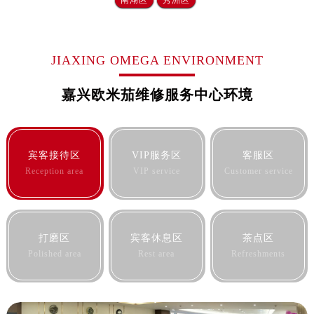
河北省保定市竞秀区朝阳北大街北国先天下欧米茄售后服务中心（需提前预约）
内蒙古自治区阿拉善盟市左旗土尔扈特大街欧米茄售后服务中心（需提前预约）
内蒙古自治区巴彦淖尔市临河区新华街欧米茄售后服务中心（需提前预约）
JIAXING OMEGA ENVIRONMENT
内蒙古自治区包头市青山区幸福路甲3号王府井百货名表维修欧米茄售后服务中心（需提前预约）
内蒙古自治区赤峰市红山区哈达街欧米茄售后服务中心（需提前预约）
嘉兴欧米茄维修服务中心环境
内蒙古自治区鄂尔多斯市东胜区伊金霍洛街欧米茄售后服务中心（需提前预约）
内蒙古自治区呼伦贝尔市海拉尔区中央街欧米茄售后服务中心（需提前预约）
内蒙古自治区通辽市科尔沁区明仁大街欧米茄售后服务中心（需提前预约）
宾客接待区
VIP服务区
客服区
内蒙古自治区乌海市海勃湾区人民南路欧米茄售后服务中心（需提前预约）
Reception area
VIP service
Customer service
内蒙古自治区乌兰察布市集宁区恩和大街欧米茄售后服务中心（需提前预约）
内蒙古自治区锡林郭勒盟市锡林浩特市光明街与额尔敦路交叉口欧米茄售后服务中心（需提前预约）
内蒙古自治区兴安盟市乌兰浩特市兴安大街欧米茄售后服务中心（需提前预约）
打磨区
宾客休息区
茶点区
山西省大同市平城区迎宾街欧米茄售后服务中心（需提前预约）
Polished area
Rest area
Refreshments
山西省晋城市城区黄华街欧米茄售后服务中心（需提前预约）
山西省晋中市榆次区顺城街欧米茄售后服务中心（需提前预约）
山西省临汾市尧都区解放路欧米茄售后服务中心（需提前预约）