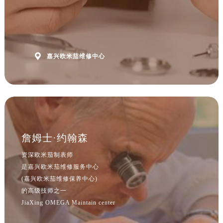
浙江省杭州市上城区钱江路1366号华润大厦A座5层503-5室欧米茄售后服务中心（需提前预约）
浙江省湖州市吴兴区劳动路欧米茄售后服务中心（需提前预约）
浙江省嘉兴市南湖区广益路705号嘉兴世界贸易中心A座13层1304室欧米茄售后服务中心（需提前预约）
浙江省金华市金东区东市南街777号金华万达广场4号楼22楼2209室欧米茄售后服务中心（需提前预约）

嘉兴欧米茄维修中心
浙江省丽水市莲都区解放街欧米茄售后服务中心（需提前预约）
浙江省宁波市江北区大闸南路500号来福士广场办公楼20层2009室欧米茄售后服务中心（需提前预约）
浙江省衢州市柯城区上街欧米茄售后服务中心（需提前预约）
浙江省绍兴市越城区胜利东路379号世茂天际中心写字楼8层805室欧米茄售后服务中心（需提前预约）
浙江省舟山市定海区解放东路欧米茄售后服务中心（需提前预约）
澳门特别行政区大堂区议事亭前地（新马路）欧米茄售后服务中心（需提前预约）
詹姆士·约翰森
澳门特别行政区风顺堂区南湾大马路欧米茄售后服务中心（需提前预约）
资深欧米茄制表师
澳门特别行政区花地玛堂区关闸广场欧米茄售后服务中心（需提前预约）
是嘉兴欧米茄维修服务中心
澳门特别行政区花王堂区大三巴商圈欧米茄售后服务中心（需提前预约）
(嘉兴欧米茄维修保养中心)
澳门特别行政区嘉模堂区官也街欧米茄售后服务中心（需提前预约）
的高级技师之一
澳门省路氹城市金光大道欧米茄售后服务中心（需提前预约）
JiaXing OMEGA Maintain center
澳门特别行政区望德堂区塔石广场欧米茄售后服务中心（需提前预约）