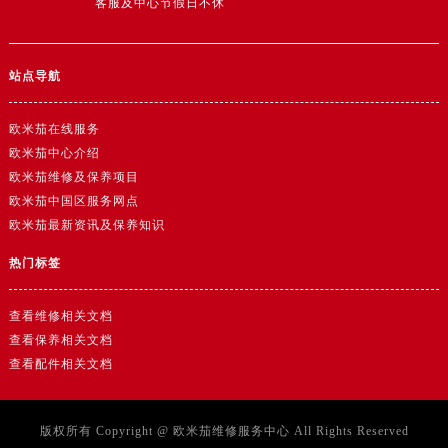
客服及中心节假日不休
湖北省黄冈市黄州区赤壁大道欧米茄售后服务中心（需提前预约）
湖北省黄石市黄石港区武汉路欧米茄售后服务中心（需提前预约）
湖北省荆门市东宝中天街步行街欧米茄售后服务中心（需提前预约）
站点导航
湖北省荆州市荆州区荆中路欧米茄售后服务中心（需提前预约）
湖北省十堰市茅箭区人民北路欧米茄售后服务中心（需提前预约）
欧米茄在线服务
湖北省随州市曾都区青年路欧米茄售后服务中心（需提前预约）
欧米茄中心介绍
湖北省咸宁市咸安区长安大道欧米茄售后服务中心（需提前预约）
欧米茄维修及保养项目
欧米茄中国区服务网点
湖北省襄阳市樊城区长虹路与人民路交叉口欧米茄售后服务中心（需提前预约）
欧米茄最新资讯及保养知识
湖北省孝感市孝南区复兴大道欧米茄售后服务中心（需提前预约）
湖北省宜昌市西陵区夷陵大道与港窑路欧米茄售后服务中心（需提前预约）
热门标签
湖南省常德市武陵区人民路欧米茄售后服务中心（需提前预约）
查看维修相关文档
湖南省郴州市北湖区国庆北路欧米茄售后服务中心（需提前预约）
查看保养相关文档
湖南省衡阳市雁峰区解放路欧米茄售后服务中心（需提前预约）
查看配件相关文档
湖南省怀化市鹤城区迎丰中路欧米茄售后服务中心（需提前预约）
湖南省娄底市娄星区长青街欧米茄售后服务中心（需提前预约）
湖南省邵阳市双清区东风路欧米茄售后服务中心（需提前预约）
版权所有 Copyright @
欧米茄维修服务中心
All Rights Reserved