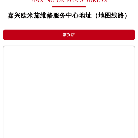
JIAXING OMEGA ADDRESS
烟台市芝罘区胜利路139号万达金融中心A座907室（需提前预约）
长春市朝阳区西安大路727号中银大厦A座(旺进大厦)18层09室（需提前预约）
嘉兴欧米茄维修服务中心地址（地图线路）
贵阳市南明区都司高架桥路33号亨特国际金融中心14楼14D（需提前预约）
昆明市盘龙区北京路928号同德昆明广场写字楼10层06室（需提前预约）
嘉兴店
石家庄市长安区中山东路39号勒泰中心写字楼B座13层07室（需提前预约）
西安市碑林区南关正街88号华侨城长安国际中心E座6楼10室（需提前预约）
海口市龙华区金贸东路5号海口华润大厦B座17层1707室（需提前预约）
唐山市路南区新华东道100号万达广场写字楼A座10层1002室（需提前预约）
台州市椒江区东海大道1800号腾达中心东1幢20楼2002室（需提前预约）
内蒙古自治区呼和浩特市玉泉区大学西街70号华润万象城写字楼（鄂尔多斯大厦）23层2326室（需提前预约）
甘肃省兰州市七里河区西津西路16号兰州中心写字楼21层2102室（需提前预约）
重庆市解放碑渝中区民权路28号英利国际金融中心写字楼20层01室（需提前预约）
黑龙江省大庆市萨尔图区会战大街欧米茄售后服务中心（需提前预约）
黑龙江省鹤岗市向阳区红军路欧米茄售后服务中心（需提前预约）
黑龙江省黑河市爱辉区中央街欧米茄售后服务中心（需提前预约）
黑龙江省鸡西市鸡冠区红军路欧米茄售后服务中心（需提前预约）