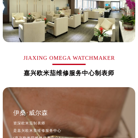
山西省吕梁市离石区永宁中路与建设街交叉口欧米茄售后服务中心（需提前预约）
山西省朔州市朔城区怡西路与鄯阳西街交汇处欧米茄售后服务中心（需提前预约）
山西省忻州市忻府区和平东街与七一南路交叉口欧米茄售后服务中心（需提前预约）
山西省阳泉市郊区平阳东街与新城大道交叉口欧米茄售后服务中心（需提前预约）
山西省运城市盐湖区河东街欧米茄售后服务中心（需提前预约）
山西省长治市潞州区英雄中路欧米茄售后服务中心（需提前预约）
山西省太原市迎泽区迎泽街道解放路15号亨得利名表维修授权店3楼欧米茄售后服务中心（需提前预约）
JIAXING OMEGA WATCHMAKER
天津市和平区赤峰道136号天津国际金融中心26层2603室欧米茄售后服务中心（需提前预约）
安徽省安庆市迎江区人民路欧米茄售后服务中心（需提前预约）
嘉兴欧米茄维修服务中心制表师
安徽省蚌埠市蚌山区淮河路欧米茄售后服务中心（需提前预约）
安徽省亳州市谯城区魏武大道欧米茄售后服务中心（需提前预约）
安徽省池州市贵池区长江路欧米茄售后服务中心（需提前预约）
安徽省滁州市琅琊区南谯北路欧米茄售后服务中心（需提前预约）
伊桑·威尔森
安徽省阜阳市颍州区颍州北路欧米茄售后服务中心（需提前预约）
安徽省淮北市相山区淮海路欧米茄售后服务中心（需提前预约）
资深欧米茄制表师
是嘉兴欧米茄维修服务中心
安徽省淮南市田家庵区国庆中路欧米茄售后服务中心（需提前预约）