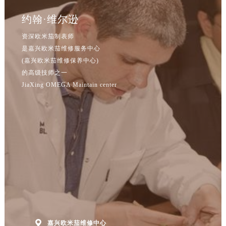
江苏省南京市秦淮区中山南路1号南京中心22层22-C1-C3室欧米茄售后服务中心（需提前预约）
约翰·维尔逊
江苏省宿迁市宿城区西湖路欧米茄售后服务中心（需提前预约）
江苏省泰州市海陵区永定东路399号置地商务中心东塔（华润万象城）17层1706室欧米茄售后服务中心（需提前预约）
资深欧米茄制表师
江苏省徐州市鼓楼区淮海东路29号苏宁广场IFC国际金融中心35层3508室欧米茄售后服务中心（需提前预约）
是嘉兴欧米茄维修服务中心
(嘉兴欧米茄维修保养中心)
江苏省盐城市盐都区世纪大道5号盐城金融城写字楼1号楼16层1604室欧米茄售后服务中心（需提前预约）
的高级技师之一
江苏省扬州市邗江区国展路29号星耀天地写字楼1号楼18层1803室欧米茄售后服务中心（需提前预约）
JiaXing OMEGA Maintain center
江苏省镇江市京口区中山东路欧米茄售后服务中心（需提前预约）
江西省抚州市临川区赣东大道欧米茄售后服务中心（需提前预约）
江西省赣州市章贡区文清路欧米茄售后服务中心（需提前预约）
江西省吉安市吉州区井冈山大道欧米茄售后服务中心（需提前预约）
江西省景德镇市珠山区珠山中路欧米茄售后服务中心（需提前预约）
江西省九江市浔阳区浔阳路欧米茄售后服务中心（需提前预约）
江西省南昌市红谷滩新区红谷中大道998号绿地双子塔（中央广场）A1座办公楼14层1407室欧米茄售后服务中心（需提前预约）
江西省萍乡市安源区萍安北大道与康庄路交叉口欧米茄售后服务中心（需提前预约）
江西省上饶市信州区滨江西路欧米茄售后服务中心（需提前预约）
江西省新余市渝水区北湖西路欧米茄售后服务中心（需提前预约）

嘉兴欧米茄维修中心