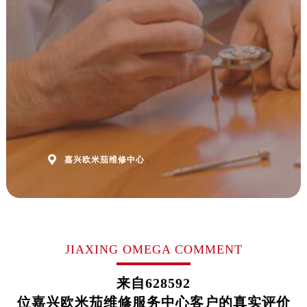
福建省福州市鼓楼区五四路128-1号恒力城写字楼15层03室欧米茄售后服务中心（需提前预约）
福建省厦门市思明区湖滨东路95号万象城华润大厦B座11层1104室欧米茄售后服务中心（需提前预约）
广东省潮州市潮安区新风路与潮汕路交汇处欧米茄售后服务中心（需提前预约）
广东省广州市天河区天河路230号万菱汇国际中心A塔7层704室欧米茄售后服务中心（需提前预约）
广东省广州市越秀区环市东路371-375号世界贸易中心大厦南塔15层1507室欧米茄售后服务中心（需提前预约）
广东省河源市源城区越王大道欧米茄售后服务中心（需提前预约）
广东省惠州市惠城区江北文昌一路7号华贸大厦1座30层3005室欧米茄售后服务中心（需提前预约）
广东省江门市蓬江区广场西路欧米茄售后服务中心（需提前预约）

广东省揭阳市榕城进贤门步行街欧米茄售后服务中心（需提前预约）
嘉兴欧米茄维修中心
广东省茂名市电白区水东街道迎宾大道欧米茄售后服务中心（需提前预约）
广东省梅州市梅江区金燕大道欧米茄售后服务中心（需提前预约）
广东省清远市清城区湖西路欧米茄售后服务中心（需提前预约）
广东省汕头市龙湖区长平路欧米茄售后服务中心（需提前预约）
JIAXING OMEGA COMMENT
广东省汕尾市城区香洲街道园林社区翠园街欧米茄售后服务中心（需提前预约）
广东省韶关市武江区芙蓉新区与老城中心交汇处欧米茄售后服务中心（需提前预约）
来自
628592
广东省深圳市罗湖区深南东路5001号华润大厦17层1701室欧米茄售后服务中心（需提前预约）
位嘉兴欧米茄维修服务中心客户的真实评价