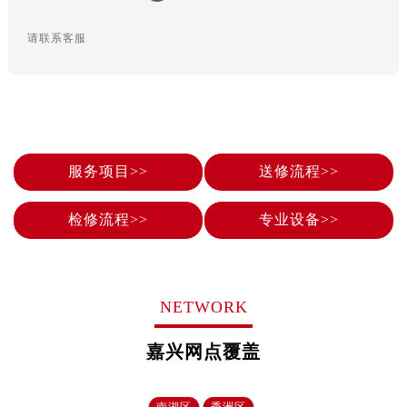
辽宁省鞍山市铁东区站前街欧米茄售后服务中心（需提前预约）
辽宁省本溪市平山区胜利路欧米茄售后服务中心（需提前预约）
请联系客服
辽宁省朝阳市双塔区新华路欧米茄售后服务中心（需提前预约）
辽宁省丹东市振兴区七经街欧米茄售后服务中心（需提前预约）
辽宁省抚顺市新抚区东一路欧米茄售后服务中心（需提前预约）
辽宁省阜新市海州区解放大街欧米茄售后服务中心（需提前预约）
辽宁省葫芦岛市连山区中央路欧米茄售后服务中心（需提前预约）
服务项目>>
送修流程>>
辽宁省锦州市古塔区中央大街欧米茄售后服务中心（需提前预约）
辽宁省辽阳市白塔区新运大街欧米茄售后服务中心（需提前预约）
检修流程>>
专业设备>>
辽宁省盘锦市兴隆台区石油大街欧米茄售后服务中心（需提前预约）
辽宁省铁岭市银州区南马路欧米茄售后服务中心（需提前预约）
辽宁省营口市站前区市府路与渤海大街交叉口欧米茄售后服务中心（需提前预约）
NETWORK
辽宁省沈阳市沈河区中街路137号亨得利名表维修授权店1楼欧米茄售后服务中心（需提前预约）
辽宁省沈阳市沈河区中街路83号亨得利名表维修授权店1楼欧米茄售后服务中心（需提前预约）
嘉兴网点覆盖
北京市朝阳区建国门外大街甲6号华熙国际中心D座11层1102室欧米茄售后服务中心（需提前预约）
北京市东城区东长安街1号王府井东方广场W3座6层602室欧米茄售后服务中心（需提前预约）
南湖区
秀洲区