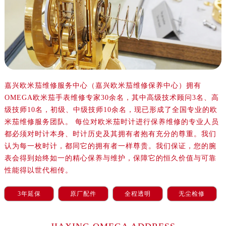
沈阳市沈河区中街路137号亨得利名表服务中心（品牌授权店）1层整层（需提前预约）
沈阳市沈河区中街路83号亨得利名表服务中心（品牌授权店）1层整层（需提前预约）
乌鲁木齐市天山区红山路26号时代广场（CCMALL）C座17层17-B（需提前预约）
温州市鹿城区锦绣路1067号置信广场10层1015室（需提前预约）
哈尔滨市道里区友谊西路600号富力中心T2座写字楼29层03室（需提前预约）
大连市中山区人民路15号国际金融大厦7层G室（需提前预约）
嘉兴欧米茄维修服务中心（嘉兴欧米茄维修保养中心）拥有
佛山市禅城区季华五路57号万科金融中心C座12层1205室（需提前预约）
OMEGA欧米茄手表维修专家30余名，其中高级技术顾问3名、高
东莞市东城街道鸿福东路1号民盈国贸中心T1写字楼9层907室（需提前预约）
级技师10名，初级、中级技师10余名，现已形成了全国专业的欧
无锡市梁溪区人民中路139号恒隆广场写字楼1座11层1104室（需提前预约）
米茄维修服务团队。 每位对欧米茄时计进行保养维修的专业人员
南通市崇川区工农路57号圆融广场写字楼16层1603室（需提前预约）
都必须对时计本身、时计历史及其拥有者抱有充分的尊重。我们
苏州市苏州工业园区星港街199号苏州中心办公楼C座22层08室（需提前预约）
认为每一枚时计，都同它的拥有者一样尊贵。我们保证，您的腕
表会得到始终如一的精心保养与维护，保障它的恒久价值与可靠
武汉市江汉区解放大道686号世界贸易大厦38层09室（需提前预约）
性能得以世代相传。
南宁市青秀区金湖路59号地王大厦12楼1224室（需提前预约）
合肥市蜀山区潜山路111号万象城华润大厦B座12楼03室（需提前预约）
3年延保
原厂配件
全程透明
无尘检修
泉州市丰泽区宝洲路729号浦西万达中心写字楼A座7楼709室（需提前预约）
青岛市南区山东路6号华润大厦B座22层04室（需提前预约）