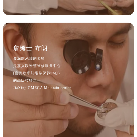
江西省宜春市袁州区中山中路欧米茄售后服务中心（需提前预约）
江西省鹰潭市月湖区胜利东路欧米茄售后服务中心（需提前预约）
山东省德州市德城区东风中路欧米茄售后服务中心（需提前预约）
山东省东营市东营区济南路欧米茄售后服务中心（需提前预约）
山东省济南市历下区经十路11111号华润中心写字楼（万象城）15层1508室欧米茄售后服务中心（需提前预约）
山东省济宁市任城区太白楼路欧米茄售后服务中心（需提前预约）
詹姆士·布朗
山东省莱芜市文化南路8号银座商城名表维修一楼名表维修欧米茄售后服务中心（需提前预约）
资深欧米茄制表师
山东省临沂市兰山区解放路欧米茄售后服务中心（需提前预约）
是嘉兴欧米茄维修服务中心
山东省日照市东港区烟台路欧米茄售后服务中心（需提前预约）
(嘉兴欧米茄维修保养中心)
山东省泰安市泰山区财源街道泰山大街欧米茄售后服务中心（需提前预约）
的高级技师之一
JiaXing OMEGA Maintain center
山东省威海市环翠区新威海路89号振华商厦一楼名表维修欧米茄售后服务中心（需提前预约）
山东省潍坊市奎文区东风东街欧米茄售后服务中心（需提前预约）
山东省枣庄市滕州市北辛路与善国路交叉口欧米茄售后服务中心（需提前预约）
山东省淄博市张店区金晶大道欧米茄售后服务中心（需提前预约）
上海市黄浦区南京东路299号宏伊国际广场写字楼8层806室欧米茄售后服务中心（需提前预约）
上海市徐汇区虹桥路3号港汇中心2座37层3705室欧米茄售后服务中心（需提前预约）