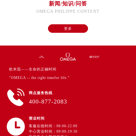
河南省焦作市解放区解放路欧米茄售后服务中心（需提前预约）
新闻/知识/问答
河南省开封市鼓楼区中山路欧米茄售后服务中心（需提前预约）
OMEGA PHILIPPE CONTENT
河南省洛阳市西工区中州中路与解放路交叉口欧米茄售后服务中心（需提前预约）
河南省漯河市源汇区交通路欧米茄售后服务中心（需提前预约）
更多
河南省南阳市宛城区范蠡东路与南都路交叉口欧米茄售后服务中心（需提前预约）
河南省平顶山市卫东区建设路欧米茄售后服务中心（需提前预约）
河南省濮阳市大华龙区开州路绿城路交叉口欧米茄售后服务中心（需提前预约）
河南省三门峡市湖滨区和平路欧米茄售后服务中心（需提前预约）
欧米茄——生命的正确时间
河南省商丘市梁园区神火大道欧米茄售后服务中心（需提前预约）
"OMEGA -- the right timefor life.”
河南省新乡市红旗区人民路欧米茄售后服务中心（需提前预约）
河南省信阳市浉河区东方红大道欧米茄售后服务中心（需提前预约）
网点服务热线
河南省许昌市魏都区建安大道与八龙路交叉口欧米茄售后服务中心（需提前预约）
400-877-2083
河南省郑州市二七区民主路10号华润大厦29层2905室欧米茄售后服务中心（需提前预约）
河南省周口市川汇区七一路欧米茄售后服务中心（需提前预约）
营业时间
河南省驻马店市驿城区乐山大道与置地大道交叉口欧米茄售后服务中心（需提前预约）
客服在线时间：08:00-22:00
湖北省鄂州市鄂城区文星大道欧米茄售后服务中心（需提前预约）
中心营业时间：09:00-19:30