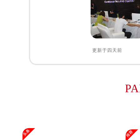
辽宁省沈阳市沈河区中街路83号亨
北京市朝阳区建国门外大街甲6号华熙
北京市东城区东长安街1号王府井东方
河北省保定市竞秀区朝阳北大街北国
内蒙古自治区阿拉善盟市左旗土尔扈
内蒙古自治区巴彦淖尔市临河区新华
更新于
四天前
内蒙古自治区包头市青山区幸福路甲
内蒙古自治区赤峰市红山区哈达街欧
内蒙古自治区鄂尔多斯市东胜区伊金
内蒙古自治区呼伦贝尔市海拉尔区中
PA
内蒙古自治区通辽市科尔沁区明仁大
内蒙古自治区乌海市海勃湾区人民南
内蒙古自治区乌兰察布市集宁区恩和
内蒙古自治区锡林郭勒盟市锡林浩特
内蒙古自治区兴安盟市乌兰浩特市兴
头条
推荐
山西省大同市平城区迎宾街欧米茄售