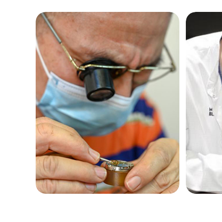
黑龙江省鹤岗市向阳区红军路欧米茄
黑龙江省黑河市爱辉区中央街欧米茄
黑龙江省鸡西市鸡冠区红军路欧米茄
黑龙江省佳木斯市向阳区长安路欧米
黑龙江省牡丹江市东安区太平路欧米
黑龙江省七台河市桃山区大同街欧米
黑龙江省齐齐哈尔市龙沙区龙华路欧
黑龙江省双鸭山市尖山区新兴大街欧
黑龙江省绥化市北林区新华街与康庄
黑龙江省伊春市伊美区通河路欧米茄
吉林省白城市洮北区明仁南街欧米茄
吉林省白山市浑江区浑江大街欧米茄
吉林省吉林市船营区河南街欧米茄售
吉林省辽源市龙山区人民大街欧米茄
吉林省梅河口市新华街道梅河大街欧
吉林省四平市铁东区紫气大路与南九