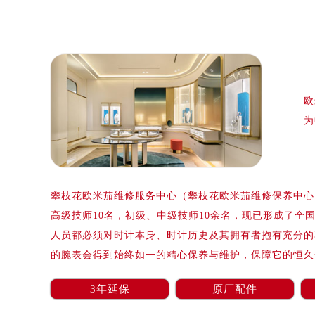
泰州市海陵区永定东路399号置地商
宁波市江北区大闸南路500号来福士广
杭州市上城区钱江路1366号华润大厦
金华市金东区东市南街777号金华万达
绍兴市越城区胜利东路379号世茂天
欧
嘉兴市南湖区广益路705号嘉兴世界贸
为
南昌市红谷滩新区红谷中大道998号
济南市历下区经十路11111号华润中
广州市天河区天河路230号万菱汇国
广州市越秀区环市东路371-375号
攀枝花欧米茄维修服务中心（攀枝花欧米茄维修保养中心）
深圳市罗湖区深南东路5001号华润大
高级技师10名，初级、中级技师10余名，现已形成了全
惠州市惠城区江北文昌一路7号华贸大
人员都必须对时计本身、时计历史及其拥有者抱有充分的
厦门市思明区湖滨东路95号华润大厦写
的腕表会得到始终如一的精心保养与维护，保障它的恒久
福州市鼓楼区五四路128-1号恒力城
成都市锦江区人民东路6号SAC东原中
3年延保
原厂配件
重庆市江北区观音桥步行街2号融恒时