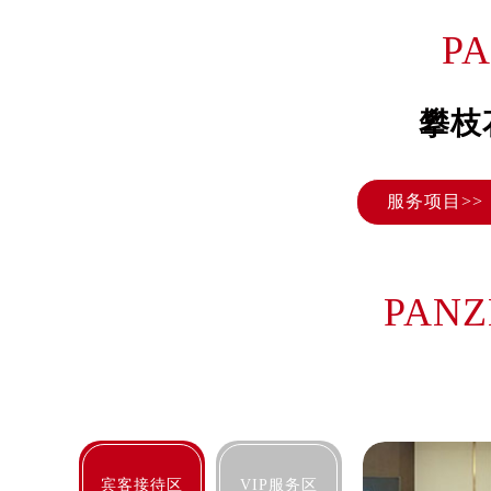
长沙市芙蓉区定王台街道建湘路393
P
郑州市二七区铭功路10号华润大厦写字
太原市迎泽区解放路15号亨得利名
沈阳市沈河区中街路137号亨得利名
攀枝
沈阳市沈河区中街路83号亨得利名
乌鲁木齐市天山区红山路26号时代广场
服务项目>>
温州市鹿城区锦绣路1067号置信广场
哈尔滨市道里区友谊西路600号富力中
大连市中山区人民路15号国际金融大
佛山市禅城区季华五路57号万科金融中
PANZ
东莞市东城街道鸿福东路1号民盈国贸
无锡市梁溪区人民中路139号恒隆广场
南通市崇川区工农路57号圆融广场写字
苏州市苏州工业园区星港街199号苏州
武汉市江汉区解放大道686号世界贸易
南宁市青秀区金湖路59号地王大厦12
宾客接待区
VIP服务区