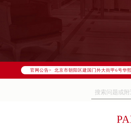
2026年7月欧米茄中国区售后服务
2026年7月欧米茄全国官方售后客户服务热
欧米茄官方全国统一服务热线400-8
2026年7月欧米茄售后服务中心最新
北京市东城区东长安街1号东方广场写
北京市朝阳区建国门外大街甲6号华熙
官网公告>
天津市和平区赤峰道136号天津国际金
上海市徐汇区虹桥路3号港汇中心写字楼
上海市黄浦区南京东路299号宏伊国
南京市秦淮区中山南路1号（新街口）
常州市新北区龙锦路1590号现代传媒
徐州市鼓楼区淮海东路29号苏宁广场I
PA
扬州市邗江区国展路29号星耀天地写字
盐城市盐都区世纪大道5号盐城金融城写