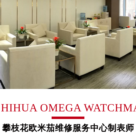
大厦B座12楼03室（需提前预约）
心写字楼A座7楼709室（需提前预约）
2层04室（需提前预约）
心A座907室（需提前预约）
A座(旺进大厦)18层09室（需提前预约）
国际金融中心14楼14D（需提前预约）
广场写字楼10层06室（需提前预约）
心写字楼B座13层07室（需提前预约）
安国际中心E座6楼10室（需提前预约）
B座17层1707室（需提前预约）
写字楼A座10层1002室（需提前预约）
心东1幢20楼2002室（需提前预约）
ZHIHUA OMEGA WATCHM
街70号华润万象城写字楼（鄂尔多斯大厦）23层2326室（需
州中心写字楼21层2102室（需提前预约）
国际金融中心写字楼20层01室（需提前预约）
攀枝花欧米茄维修服务中心制表师
米茄售后服务中心（需提前预约）