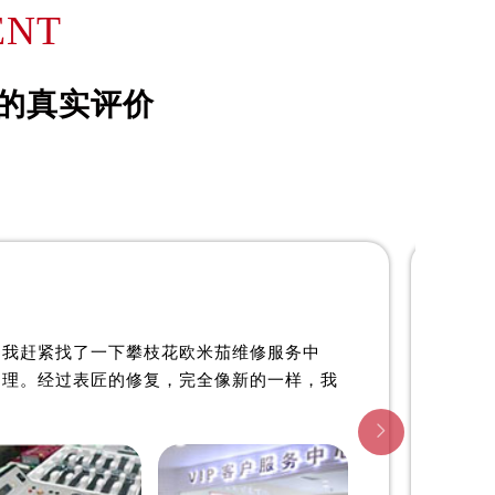
詹姆士·约翰森
ENT
资深欧米茄制表师
心
是攀枝花欧米茄维修服务中心
的真实评价
)
(攀枝花欧米茄维修保养中心)
的高级技师之一
n center
PanZhiHua OMEGA Maintain center

心
攀枝花欧米茄维修中心
。我赶紧找了一下攀枝花欧米茄维修服务中
处理。经过表匠的修复，完全像新的一样，我
