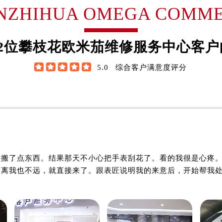
翰·维尔逊
詹姆士·布朗
NZHIHUA OMEGA COMM
售后服务中心（需提前预约）
欧米茄售后服务中心（需提前预约）
米茄制表师
资深欧米茄制表师
后服务中心（需提前预约）
花欧米茄维修服务中心
是攀枝花欧米茄维修服务中
2
位攀枝花欧米茄维修服务中心客户
后服务中心（需提前预约）
花欧米茄维修保养中心)
(攀枝花欧米茄维修保养中心
后服务中心（需提前预约）
技师之一
的高级技师之一





5.0
综合客户满意度评分
iHua OMEGA Maintain center
PanZhiHua OMEGA Maintai
后服务中心（需提前预约）
后服务中心（需提前预约）
后服务中心（需提前预约）
售后服务中心（需提前预约）
售后服务中心（需提前预约）

攀枝花欧米茄维修中心
攀枝花欧米茄维修中
售后服务中心（需提前预约）
里搬了点东西。结果那天不小心把手表刮花了。看的我很是心疼
售后服务中心（需提前预约）
，离我也不远，就直接来了。跟表匠说明我的来意后，开始帮我
茄售后服务中心（需提前预约）
后服务中心（需提前预约）
街交叉口欧米茄售后服务中心（需提前预约）
得利名表维修授权店1楼欧米茄售后服务中心（需提前预约）