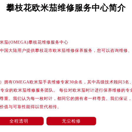
务中心东塔写字楼（华润万象城）17层1706室（需提前预约）
攀枝花欧米茄维修服务中心简介
场办公楼20层2009室（需提前预约）
写字楼A座5层503-5室（需提前预约）
广场写字楼4号楼22层2209室（需提前预约）
际中心写字楼8层805室（需提前预约）
米茄(OMEGA)攀枝花维修服务中心
易中心写字楼A座13层1304室（需提前预约）
中国大陆用户提供攀枝花市欧米茄维修保养服务，您可以咨询维修
绿地双子塔（中央广场）A1座办公楼14层07室（需提前预约）
心写字楼（万象城）15层1508室（需提前预约）
际中心写字楼A塔7层704室（需提前预约）
世界贸易中心大厦南塔写字楼15层07室（需提前预约）
拥有OMEGA欧米茄手表维修专家30余名，其中高级技术顾问3名
厦写字楼17层1701室（需提前预约）
国专业的欧米茄维修服务团队。 每位对欧米茄时计进行保养维修的专
厦写字楼1座30层05室（需提前预约）
尊重。我们认为每一枚时计，都同它的拥有者一样尊贵。我们保证
字楼B座11层1104室（需提前预约）
价值与可靠性能得以世代相传。
写字楼15层03室（需提前预约）
心写字楼24层2406B室（需提前预约）
全程透明
无尘检修
代广场写字楼9层902室（需提前预约）