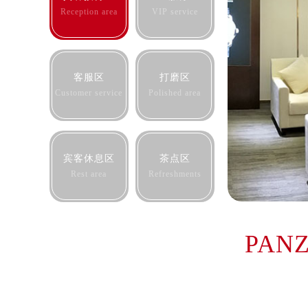
合肥市蜀山区潜山路111号万象城华润
Reception area
VIP service
泉州市丰泽区宝洲路729号浦西万达中
青岛市南区山东路6号华润大厦B座2
烟台市芝罘区胜利路139号万达金融中
客服区
打磨区
长春市朝阳区西安大路727号中银大厦
Customer service
Polished area
贵阳市南明区都司高架桥路33号亨特
昆明市盘龙区北京路928号同德昆明
石家庄市长安区中山东路39号勒泰中
宾客休息区
茶点区
西安市碑林区南关正街88号华侨城长
Rest area
Refreshments
海口市龙华区金贸东路5号海口华润大厦
唐山市路南区新华东道100号万达广场
台州市椒江区东海大道1800号腾达中
PAN
内蒙古自治区呼和浩特市玉泉区大学西
甘肃省兰州市七里河区西津西路16号兰
重庆市解放碑渝中区民权路28号英利
黑龙江省大庆市萨尔图区会战大街欧