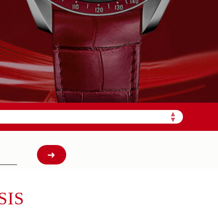
需加拨“+86”）
▲
▼
SIS