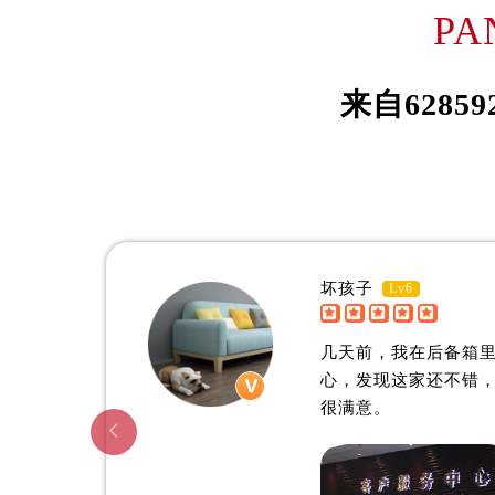
伊桑·威尔森
约
PA
吉林省松原市宁江区五环大街欧米茄
吉林省通化市东昌区环通乡江南大街
资深欧米茄制表师
资深欧
吉林省延边市延吉市解放路欧米茄售
是攀枝花欧米茄维修服务中心
是攀枝
来自
62859
辽宁省鞍山市铁东区站前街欧米茄售
(攀枝花欧米茄维修保养中心)
(攀枝
辽宁省本溪市平山区胜利路欧米茄售
的高级技师之一
的高级
PanZhiHua OMEGA Maintain center
PanZh
辽宁省朝阳市双塔区新华路欧米茄售
辽宁省丹东市振兴区七经街欧米茄售
辽宁省抚顺市新抚区东一路欧米茄售
辽宁省阜新市海州区解放大街欧米茄
坏孩子
Lv6
辽宁省葫芦岛市连山区中央路欧米茄


攀枝花欧米茄维修中心
辽宁省锦州市古塔区中央大街欧米茄
几天前，我在后备箱
辽宁省辽阳市白塔区新运大街欧米茄
心，发现这家还不错
辽宁省盘锦市兴隆台区石油大街欧米
很满意。
辽宁省铁岭市银州区南马路欧米茄售

辽宁省营口市站前区市府路与渤海大
辽宁省沈阳市沈河区中街路137号亨