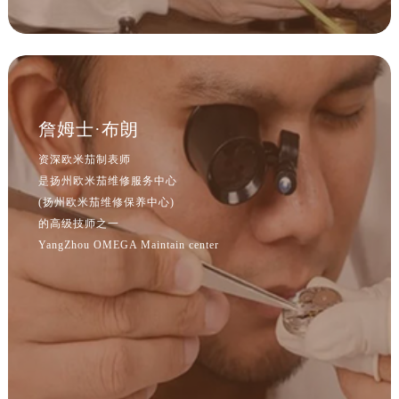
江西省宜春市袁州区中山中路欧米茄售后服务中心（需提前预约）
江西省鹰潭市月湖区胜利东路欧米茄售后服务中心（需提前预约）
山东省德州市德城区东风中路欧米茄售后服务中心（需提前预约）
山东省东营市东营区济南路欧米茄售后服务中心（需提前预约）
山东省济南市历下区经十路11111号华润中心写字楼（万象城）15层1508室欧米茄售后服务中心（需提前预约）
詹姆士·布朗
山东省济宁市任城区太白楼路欧米茄售后服务中心（需提前预约）
山东省莱芜市文化南路8号银座商城名表维修一楼名表维修欧米茄售后服务中心（需提前预约）
资深欧米茄制表师
是扬州欧米茄维修服务中心
山东省临沂市兰山区解放路欧米茄售后服务中心（需提前预约）
(扬州欧米茄维修保养中心)
山东省日照市东港区烟台路欧米茄售后服务中心（需提前预约）
的高级技师之一
山东省泰安市泰山区财源街道泰山大街欧米茄售后服务中心（需提前预约）
YangZhou OMEGA Maintain center
山东省威海市环翠区新威海路89号振华商厦一楼名表维修欧米茄售后服务中心（需提前预约）
山东省潍坊市奎文区东风东街欧米茄售后服务中心（需提前预约）
山东省枣庄市滕州市北辛路与善国路交叉口欧米茄售后服务中心（需提前预约）
山东省淄博市张店区金晶大道欧米茄售后服务中心（需提前预约）
上海市黄浦区南京东路299号宏伊国际广场写字楼8层806室欧米茄售后服务中心（需提前预约）
上海市徐汇区虹桥路3号港汇中心2座37层3705室欧米茄售后服务中心（需提前预约）