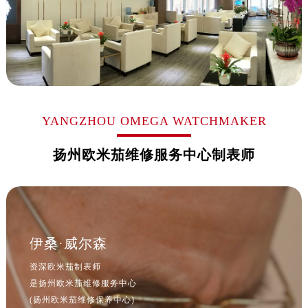
山西省吕梁市离石区永宁中路与建设街交叉口欧米茄售后服务中心（需提前预约）
山西省朔州市朔城区怡西路与鄯阳西街交汇处欧米茄售后服务中心（需提前预约）
山西省忻州市忻府区和平东街与七一南路交叉口欧米茄售后服务中心（需提前预约）
山西省阳泉市郊区平阳东街与新城大道交叉口欧米茄售后服务中心（需提前预约）
山西省运城市盐湖区河东街欧米茄售后服务中心（需提前预约）
山西省长治市潞州区英雄中路欧米茄售后服务中心（需提前预约）
YANGZHOU OMEGA WATCHMAKER
山西省太原市迎泽区迎泽街道解放路15号亨得利名表维修授权店3楼欧米茄售后服务中心（需提前预约）
天津市和平区赤峰道136号天津国际金融中心26层2603室欧米茄售后服务中心（需提前预约）
扬州欧米茄维修服务中心制表师
安徽省安庆市迎江区人民路欧米茄售后服务中心（需提前预约）
安徽省蚌埠市蚌山区淮河路欧米茄售后服务中心（需提前预约）
安徽省亳州市谯城区魏武大道欧米茄售后服务中心（需提前预约）
安徽省池州市贵池区长江路欧米茄售后服务中心（需提前预约）
安徽省滁州市琅琊区南谯北路欧米茄售后服务中心（需提前预约）
伊桑·威尔森
安徽省阜阳市颍州区颍州北路欧米茄售后服务中心（需提前预约）
资深欧米茄制表师
安徽省淮北市相山区淮海路欧米茄售后服务中心（需提前预约）
是扬州欧米茄维修服务中心
安徽省淮南市田家庵区国庆中路欧米茄售后服务中心（需提前预约）
(扬州欧米茄维修保养中心)