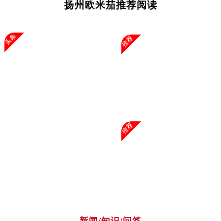
扬州欧米茄推荐阅读
广西壮族自治区玉林市玉州区金玉路欧米茄售后服务中心（需提前预约）
海南省儋州市儋州市那大镇兰洋北路欧米茄售后服务中心（需提前预约）
海南省东方市八所镇解放西路欧米茄售后服务中心（需提前预约）
头条
推荐
海南省琼海市嘉积镇东风路欧米茄售后服务中心（需提前预约）
海南省三沙市西沙区西沙群岛永兴岛北京路欧米茄售后服务中心（需提前预约）
海南省三亚市吉阳区迎宾路欧米茄售后服务中心（需提前预约）
海南省万宁市万城镇解放路欧米茄售后服务中心（需提前预约）
海南省文昌市文城镇教育东路欧米茄售后服务中心（需提前预约）
海南省五指山市通什镇三月三大道欧米茄售后服务中心（需提前预约）
推荐
香港特别行政区尖沙咀区油尖旺区广东道欧米茄售后服务中心（需提前预约）
香港特别行政区金钟区中西区金钟道欧米茄售后服务中心（需提前预约）
香港特别行政区九龙区油尖旺区弥敦道欧米茄售后服务中心（需提前预约）
香港特别行政区铜锣湾区湾仔区轩尼诗道欧米茄售后服务中心（需提前预约）
河南省安阳市文峰区解放大道欧米茄售后服务中心（需提前预约）
河南省鹤壁市淇滨区九州路欧米茄售后服务中心（需提前预约）
河南省济源市沁园街道济水大道欧米茄售后服务中心（需提前预约）