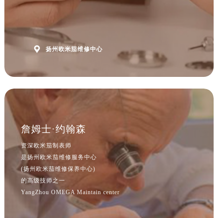
浙江省杭州市上城区钱江路1366号华润大厦A座5层503-5室欧米茄售后服务中心（需提前预约）
浙江省湖州市吴兴区劳动路欧米茄售后服务中心（需提前预约）
浙江省嘉兴市南湖区广益路705号嘉兴世界贸易中心A座13层1304室欧米茄售后服务中心（需提前预约）
浙江省金华市金东区东市南街777号金华万达广场4号楼22楼2209室欧米茄售后服务中心（需提前预约）

扬州欧米茄维修中心
浙江省丽水市莲都区解放街欧米茄售后服务中心（需提前预约）
浙江省宁波市江北区大闸南路500号来福士广场办公楼20层2009室欧米茄售后服务中心（需提前预约）
浙江省衢州市柯城区上街欧米茄售后服务中心（需提前预约）
浙江省绍兴市越城区胜利东路379号世茂天际中心写字楼8层805室欧米茄售后服务中心（需提前预约）
浙江省舟山市定海区解放东路欧米茄售后服务中心（需提前预约）
澳门特别行政区大堂区议事亭前地（新马路）欧米茄售后服务中心（需提前预约）
詹姆士·约翰森
澳门特别行政区风顺堂区南湾大马路欧米茄售后服务中心（需提前预约）
资深欧米茄制表师
澳门特别行政区花地玛堂区关闸广场欧米茄售后服务中心（需提前预约）
是扬州欧米茄维修服务中心
澳门特别行政区花王堂区大三巴商圈欧米茄售后服务中心（需提前预约）
(扬州欧米茄维修保养中心)
的高级技师之一
澳门特别行政区嘉模堂区官也街欧米茄售后服务中心（需提前预约）
YangZhou OMEGA Maintain center
澳门省路氹城市金光大道欧米茄售后服务中心（需提前预约）
澳门特别行政区望德堂区塔石广场欧米茄售后服务中心（需提前预约）