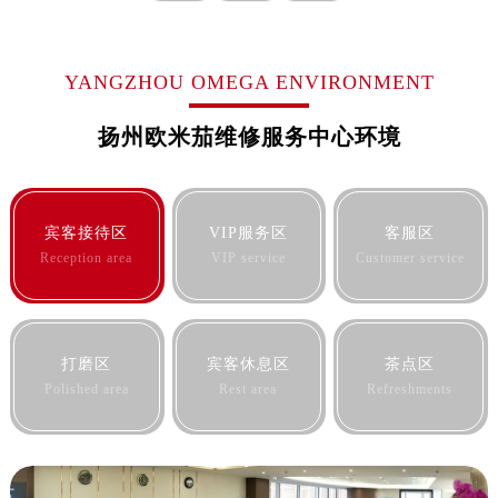
河北省保定市竞秀区朝阳北大街北国先天下欧米茄售后服务中心（需提前预约）
内蒙古自治区阿拉善盟市左旗土尔扈特大街欧米茄售后服务中心（需提前预约）
内蒙古自治区巴彦淖尔市临河区新华街欧米茄售后服务中心（需提前预约）
YANGZHOU OMEGA ENVIRONMENT
内蒙古自治区包头市青山区幸福路甲3号王府井百货名表维修欧米茄售后服务中心（需提前预约）
扬州欧米茄维修服务中心环境
内蒙古自治区赤峰市红山区哈达街欧米茄售后服务中心（需提前预约）
内蒙古自治区鄂尔多斯市东胜区伊金霍洛街欧米茄售后服务中心（需提前预约）
内蒙古自治区呼伦贝尔市海拉尔区中央街欧米茄售后服务中心（需提前预约）
内蒙古自治区通辽市科尔沁区明仁大街欧米茄售后服务中心（需提前预约）
宾客接待区
VIP服务区
客服区
内蒙古自治区乌海市海勃湾区人民南路欧米茄售后服务中心（需提前预约）
Reception area
VIP service
Customer service
内蒙古自治区乌兰察布市集宁区恩和大街欧米茄售后服务中心（需提前预约）
内蒙古自治区锡林郭勒盟市锡林浩特市光明街与额尔敦路交叉口欧米茄售后服务中心（需提前预约）
内蒙古自治区兴安盟市乌兰浩特市兴安大街欧米茄售后服务中心（需提前预约）
打磨区
宾客休息区
茶点区
山西省大同市平城区迎宾街欧米茄售后服务中心（需提前预约）
Polished area
Rest area
Refreshments
山西省晋城市城区黄华街欧米茄售后服务中心（需提前预约）
山西省晋中市榆次区顺城街欧米茄售后服务中心（需提前预约）
山西省临汾市尧都区解放路欧米茄售后服务中心（需提前预约）