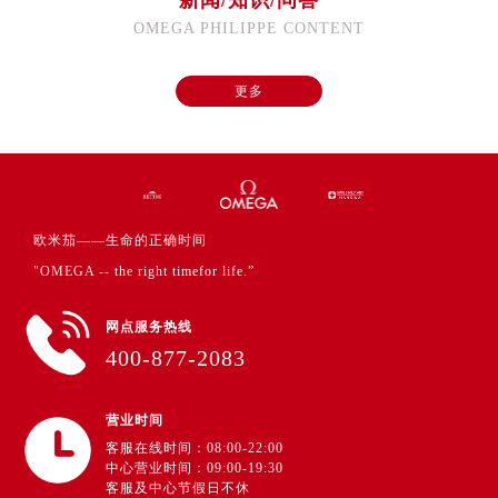
新闻/知识/问答
河南省焦作市解放区解放路欧米茄售后服务中心（需提前预约）
OMEGA PHILIPPE CONTENT
河南省开封市鼓楼区中山路欧米茄售后服务中心（需提前预约）
河南省洛阳市西工区中州中路与解放路交叉口欧米茄售后服务中心（需提前预约）
更多
河南省漯河市源汇区交通路欧米茄售后服务中心（需提前预约）
河南省南阳市宛城区范蠡东路与南都路交叉口欧米茄售后服务中心（需提前预约）
河南省平顶山市卫东区建设路欧米茄售后服务中心（需提前预约）
河南省濮阳市大华龙区开州路绿城路交叉口欧米茄售后服务中心（需提前预约）
河南省三门峡市湖滨区和平路欧米茄售后服务中心（需提前预约）
欧米茄——生命的正确时间
河南省商丘市梁园区神火大道欧米茄售后服务中心（需提前预约）
"OMEGA -- the right timefor life.”
河南省新乡市红旗区人民路欧米茄售后服务中心（需提前预约）
河南省信阳市浉河区东方红大道欧米茄售后服务中心（需提前预约）
网点服务热线
河南省许昌市魏都区建安大道与八龙路交叉口欧米茄售后服务中心（需提前预约）
400-877-2083
河南省郑州市二七区民主路10号华润大厦29层2905室欧米茄售后服务中心（需提前预约）
河南省周口市川汇区七一路欧米茄售后服务中心（需提前预约）
营业时间
河南省驻马店市驿城区乐山大道与置地大道交叉口欧米茄售后服务中心（需提前预约）
客服在线时间：08:00-22:00
中心营业时间：09:00-19:30
湖北省鄂州市鄂城区文星大道欧米茄售后服务中心（需提前预约）
客服及中心节假日不休