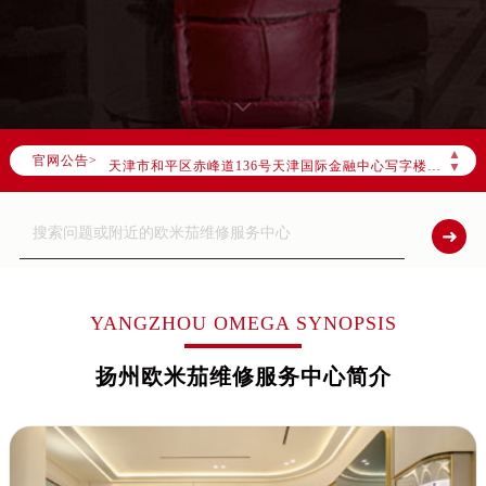
2026年7月欧米茄全国官方售后客户服务热线：400-877-2083
欧米茄官方全国统一服务热线400-877-2083，服务覆盖中国大陆、香港、澳门、台湾全部区域（非大陆需加拨“+86”）
2026年7月欧米茄售后服务中心最新网点地址：
北京市东城区东长安街1号东方广场写字楼W3座6层602室（需提前预约）
北京市朝阳区建国门外大街甲6号华熙国际中心写字楼D座11层1102室（需提前预约）
▲
官网公告>
天津市和平区赤峰道136号天津国际金融中心写字楼26层2603室（需提前预约）
▼
上海市徐汇区虹桥路3号港汇中心写字楼2座37层3705室（需提前预约）
上海市黄浦区南京东路299号宏伊国际广场写字楼8层806室（需提前预约）
南京市秦淮区中山南路1号（新街口）南京中心写字楼22层C1-1室（需提前预约）
常州市新北区龙锦路1590号现代传媒中心写字楼5号楼10层1008室（需提前预约）
徐州市鼓楼区淮海东路29号苏宁广场IFC国际金融中心写字楼35层3508室（需提前预约）
YANGZHOU OMEGA SYNOPSIS
扬州市邗江区国展路29号星耀天地写字楼1号楼18层1803室（需提前预约）
扬州欧米茄维修服务中心简介
盐城市盐都区世纪大道5号盐城金融城写字楼1号楼16层1604室（需提前预约）
泰州市海陵区永定东路399号置地商务中心东塔写字楼（华润万象城）17层1706室（需提前预约）
宁波市江北区大闸南路500号来福士广场办公楼20层2009室（需提前预约）
杭州市上城区钱江路1366号华润大厦写字楼A座5层503-5室（需提前预约）