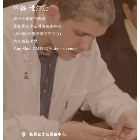
江苏省南京市秦淮区中山南路1号南京中心22层22-C1-C3室欧米茄售后服务中心（需提前预约）
约翰·维尔逊
江苏省宿迁市宿城区西湖路欧米茄售后服务中心（需提前预约）
资深欧米茄制表师
江苏省泰州市海陵区永定东路399号置地商务中心东塔（华润万象城）17层1706室欧米茄售后服务中心（需提前预约）
是扬州欧米茄维修服务中心
江苏省徐州市鼓楼区淮海东路29号苏宁广场IFC国际金融中心35层3508室欧米茄售后服务中心（需提前预约）
(扬州欧米茄维修保养中心)
江苏省盐城市盐都区世纪大道5号盐城金融城写字楼1号楼16层1604室欧米茄售后服务中心（需提前预约）
的高级技师之一
江苏省扬州市邗江区国展路29号星耀天地写字楼1号楼18层1803室欧米茄售后服务中心（需提前预约）
YangZhou OMEGA Maintain center
江苏省镇江市京口区中山东路欧米茄售后服务中心（需提前预约）
江西省抚州市临川区赣东大道欧米茄售后服务中心（需提前预约）
江西省赣州市章贡区文清路欧米茄售后服务中心（需提前预约）
江西省吉安市吉州区井冈山大道欧米茄售后服务中心（需提前预约）
江西省景德镇市珠山区珠山中路欧米茄售后服务中心（需提前预约）
江西省九江市浔阳区浔阳路欧米茄售后服务中心（需提前预约）
江西省南昌市红谷滩新区红谷中大道998号绿地双子塔（中央广场）A1座办公楼14层1407室欧米茄售后服务中心（需提前预约）
江西省萍乡市安源区萍安北大道与康庄路交叉口欧米茄售后服务中心（需提前预约）
江西省上饶市信州区滨江西路欧米茄售后服务中心（需提前预约）

江西省新余市渝水区北湖西路欧米茄售后服务中心（需提前预约）
扬州欧米茄维修中心