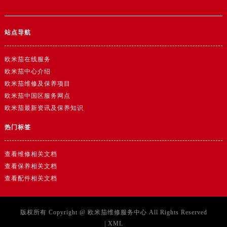
湖北省黄冈市黄州区赤壁大道欧米茄售后服务中心（需提前预约）
湖北省黄石市黄石港区武汉路欧米茄售后服务中心（需提前预约）
站点导航
湖北省荆门市东宝中天街步行街欧米茄售后服务中心（需提前预约）
湖北省荆州市荆州区荆中路欧米茄售后服务中心（需提前预约）
欧米茄在线服务
湖北省十堰市茅箭区人民北路欧米茄售后服务中心（需提前预约）
欧米茄中心介绍
湖北省随州市曾都区青年路欧米茄售后服务中心（需提前预约）
欧米茄维修及保养项目
湖北省咸宁市咸安区长安大道欧米茄售后服务中心（需提前预约）
欧米茄中国区服务网点
湖北省襄阳市樊城区长虹路与人民路交叉口欧米茄售后服务中心（需提前预约）
欧米茄最新资讯及保养知识
湖北省孝感市孝南区复兴大道欧米茄售后服务中心（需提前预约）
热门标签
湖北省宜昌市西陵区夷陵大道与港窑路欧米茄售后服务中心（需提前预约）
湖南省常德市武陵区人民路欧米茄售后服务中心（需提前预约）
查看维修相关文档
湖南省郴州市北湖区国庆北路欧米茄售后服务中心（需提前预约）
查看保养相关文档
湖南省衡阳市雁峰区解放路欧米茄售后服务中心（需提前预约）
查看配件相关文档
湖南省怀化市鹤城区迎丰中路欧米茄售后服务中心（需提前预约）
湖南省娄底市娄星区长青街欧米茄售后服务中心（需提前预约）
版权所有 Copyright @
欧米茄维修服务中心
All Rights Reserved
湖南省邵阳市双清区东风路欧米茄售后服务中心（需提前预约）
|
XML