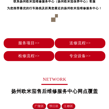
联系扬州欧米茄维修服务中心（扬州欧米茄保养中心）客服
辽宁省鞍山市铁东区站前街欧米茄售后服务中心（需提前预约）
为您推荐最优的行车路线及距离您最近的扬州欧米茄维修服务中心！
辽宁省本溪市平山区胜利路欧米茄售后服务中心（需提前预约）
辽宁省朝阳市双塔区新华路欧米茄售后服务中心（需提前预约）
辽宁省丹东市振兴区七经街欧米茄售后服务中心（需提前预约）
辽宁省抚顺市新抚区东一路欧米茄售后服务中心（需提前预约）
辽宁省阜新市海州区解放大街欧米茄售后服务中心（需提前预约）
服务项目>>
送修流程>>
辽宁省葫芦岛市连山区中央路欧米茄售后服务中心（需提前预约）
辽宁省锦州市古塔区中央大街欧米茄售后服务中心（需提前预约）
检修流程>>
专业设备>>
辽宁省辽阳市白塔区新运大街欧米茄售后服务中心（需提前预约）
辽宁省盘锦市兴隆台区石油大街欧米茄售后服务中心（需提前预约）
辽宁省铁岭市银州区南马路欧米茄售后服务中心（需提前预约）
辽宁省营口市站前区市府路与渤海大街交叉口欧米茄售后服务中心（需提前预约）
NETWORK
辽宁省沈阳市沈河区中街路137号亨得利名表维修授权店1楼欧米茄售后服务中心（需提前预约）
扬州欧米茄售后维修服务中心网点覆盖
辽宁省沈阳市沈河区中街路83号亨得利名表维修授权店1楼欧米茄售后服务中心（需提前预约）
北京市朝阳区建国门外大街甲6号华熙国际中心D座11层1102室欧米茄售后服务中心（需提前预约）
北京市东城区东长安街1号王府井东方广场W3座6层602室欧米茄售后服务中心（需提前预约）
广陵区
邗江区
江都区