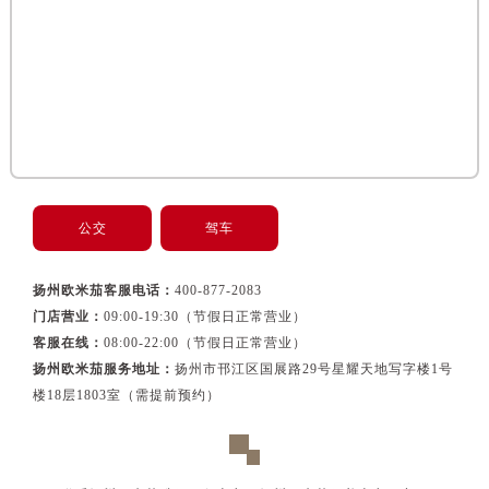
黑龙江省佳木斯市向阳区长安路欧米茄售后服务中心（需提前预约）
黑龙江省牡丹江市东安区太平路欧米茄售后服务中心（需提前预约）
黑龙江省七台河市桃山区大同街欧米茄售后服务中心（需提前预约）
黑龙江省齐齐哈尔市龙沙区龙华路欧米茄售后服务中心（需提前预约）
黑龙江省双鸭山市尖山区新兴大街欧米茄售后服务中心（需提前预约）
黑龙江省绥化市北林区新华街与康庄路交叉口欧米茄售后服务中心（需提前预约）
黑龙江省伊春市伊美区通河路欧米茄售后服务中心（需提前预约）
吉林省白城市洮北区明仁南街欧米茄售后服务中心（需提前预约）
公交
驾车
吉林省白山市浑江区浑江大街欧米茄售后服务中心（需提前预约）
吉林省吉林市船营区河南街欧米茄售后服务中心（需提前预约）
扬州欧米茄客服电话：
400-877-2083
吉林省辽源市龙山区人民大街欧米茄售后服务中心（需提前预约）
门店营业：
09:00-19:30（节假日正常营业）
客服在线：
08:00-22:00（节假日正常营业）
吉林省梅河口市新华街道梅河大街欧米茄售后服务中心（需提前预约）
扬州欧米茄服务地址：
扬州市邗江区国展路29号星耀天地写字楼1号
吉林省四平市铁东区紫气大路与南九经街交汇处欧米茄售后服务中心（需提前预约）
楼18层1803室（需提前预约）
吉林省松原市宁江区五环大街欧米茄售后服务中心（需提前预约）
吉林省通化市东昌区环通乡江南大街欧米茄售后服务中心（需提前预约）
吉林省延边市延吉市解放路欧米茄售后服务中心（需提前预约）