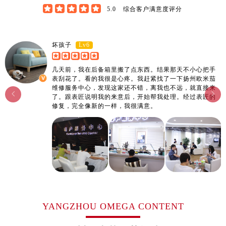
广东省阳江市江城区东风一路欧米茄售后服务中心（需提前预约）





5.0
综合客户满意度评分
广东省云浮市云城区金山路欧米茄售后服务中心（需提前预约）
广东省湛江市赤坎区观海北路欧米茄售后服务中心（需提前预约）
Lv6
坏孩子
广东省肇庆市端州区信安大道与砚都大道交汇处欧米茄售后服务中心（需提前预约）
广西壮族自治区百色市右江区中山二路欧米茄售后服务中心（需提前预约）
几天前，我在后备箱里搬了点东西。结果那天不小心把手
广西壮族自治区北海市海城区北京路欧米茄售后服务中心（需提前预约）
表刮花了。看的我很是心疼。我赶紧找了一下扬州欧米茄
维修服务中心，发现这家还不错，离我也不远，就直接来
广西壮族自治区崇左市江州区石景林街道友谊大道与丽川路交汇处欧米茄售后服务中心（需提前预约）


了。跟表匠说明我的来意后，开始帮我处理。经过表匠的
广西壮族自治区防城港市港口区金花茶大道欧米茄售后服务中心（需提前预约）
修复，完全像新的一样，我很满意。
广西壮族自治区贵港市港北区港城街道布山大道与仙衣路交叉口欧米茄售后服务中心（需提前预约）
广西壮族自治区桂林市秀峰区红岭路欧米茄售后服务中心（需提前预约）
广西壮族自治区河池市金城江区金城江街道朝阳路欧米茄售后服务中心（需提前预约）
广西壮族自治区贺州市八步区城东街道灵峰南路欧米茄售后服务中心（需提前预约）
广西壮族自治区来宾市兴宾区桂中大道欧米茄售后服务中心（需提前预约）
广西壮族自治区柳州市城中区中山中路欧米茄售后服务中心（需提前预约）
广西壮族自治区钦州市钦南区金海湾东大街欧米茄售后服务中心（需提前预约）
YANGZHOU OMEGA CONTENT
广西壮族自治区梧州市万秀区龙湖镇高旺路欧米茄售后服务中心（需提前预约）