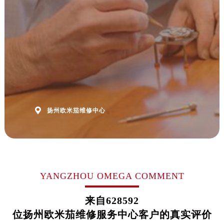
福建省福州市鼓楼区五四路128-1号恒力城写字楼15层03室欧米茄售后服务中心（需提前预约）
福建省厦门市思明区湖滨东路95号万象城华润大厦B座11层1104室欧米茄售后服务中心（需提前预约）
广东省潮州市潮安区新风路与潮汕路交汇处欧米茄售后服务中心（需提前预约）
广东省广州市天河区天河路230号万菱汇国际中心A塔7层704室欧米茄售后服务中心（需提前预约）
广东省广州市越秀区环市东路371-375号世界贸易中心大厦南塔15层1507室欧米茄售后服务中心（需提前预约）
广东省河源市源城区越王大道欧米茄售后服务中心（需提前预约）
广东省惠州市惠城区江北文昌一路7号华贸大厦1座30层3005室欧米茄售后服务中心（需提前预约）
广东省江门市蓬江区广场西路欧米茄售后服务中心（需提前预约）

扬州欧米茄维修中心
广东省揭阳市榕城进贤门步行街欧米茄售后服务中心（需提前预约）
广东省茂名市电白区水东街道迎宾大道欧米茄售后服务中心（需提前预约）
广东省梅州市梅江区金燕大道欧米茄售后服务中心（需提前预约）
广东省清远市清城区湖西路欧米茄售后服务中心（需提前预约）
广东省汕头市龙湖区长平路欧米茄售后服务中心（需提前预约）
YANGZHOU OMEGA COMMENT
广东省汕尾市城区香洲街道园林社区翠园街欧米茄售后服务中心（需提前预约）
来自
628592
广东省韶关市武江区芙蓉新区与老城中心交汇处欧米茄售后服务中心（需提前预约）
位扬州欧米茄维修服务中心客户的真实评价
广东省深圳市罗湖区深南东路5001号华润大厦17层1701室欧米茄售后服务中心（需提前预约）