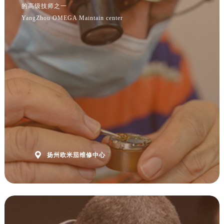
安徽省黄山市屯溪区黄山西路欧米茄售后服务中心（需提前预约）
的高级技师之一
安徽省六安市金安区解放中路欧米茄售后服务中心（需提前预约）
YangZhou OMEGA Maintain center
安徽省马鞍山市雨山区湖南西路欧米茄售后服务中心（需提前预约）
安徽省宿州市埇桥区人民中路欧米茄售后服务中心（需提前预约）
安徽省铜陵市铜官区石城大道欧米茄售后服务中心（需提前预约）
安徽省芜湖市镜湖区中山路步行街欧米茄售后服务中心（需提前预约）
安徽省宣城市宣州区叠嶂西路欧米茄售后服务中心（需提前预约）
福建省龙岩市新罗区九一南路欧米茄售后服务中心（需提前预约）
福建省南平市建阳区人民西路欧米茄售后服务中心（需提前预约）
福建省宁德市蕉城区天湖东路欧米茄售后服务中心（需提前预约）
福建省莆田市城厢区霞林街道荔华东大道欧米茄售后服务中心（需提前预约）

扬州欧米茄维修中心
福建省三明市三元区东乾二路欧米茄售后服务中心（需提前预约）
福建省漳州市龙文区步港路欧米茄售后服务中心（需提前预约）
江苏省常州市新北区龙锦路1590号现代传媒中心5号楼10层1008室欧米茄售后服务中心（需提前预约）
江苏省淮安市清江浦区淮海北路欧米茄售后服务中心（需提前预约）
江苏省连云港市海州区通灌北路欧米茄售后服务中心（需提前预约）