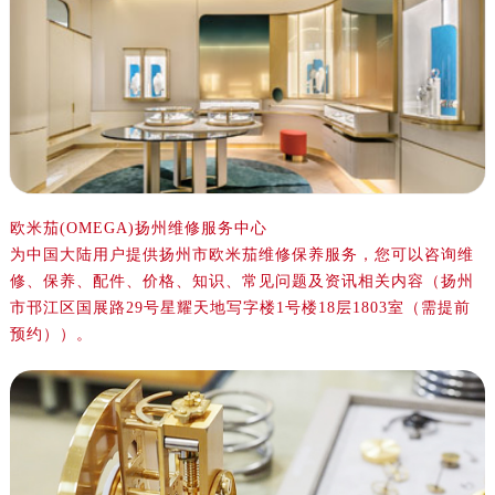
金华市金东区东市南街777号金华万达广场写字楼4号楼22层2209室（需提前预约）
绍兴市越城区胜利东路379号世茂天际中心写字楼8层805室（需提前预约）
嘉兴市南湖区广益路705号嘉兴世界贸易中心写字楼A座13层1304室（需提前预约）
南昌市红谷滩新区红谷中大道998号绿地双子塔（中央广场）A1座办公楼14层07室（需提前预约）
济南市历下区经十路11111号华润中心写字楼（万象城）15层1508室（需提前预约）
广州市天河区天河路230号万菱汇国际中心写字楼A塔7层704室（需提前预约）
广州市越秀区环市东路371-375号世界贸易中心大厦南塔写字楼15层07室（需提前预约）
深圳市罗湖区深南东路5001号华润大厦写字楼17层1701室（需提前预约）
欧米茄(OMEGA)扬州维修服务中心
为中国大陆用户提供扬州市欧米茄维修保养服务，您可以咨询维
惠州市惠城区江北文昌一路7号华贸大厦写字楼1座30层05室（需提前预约）
修、保养、配件、价格、知识、常见问题及资讯相关内容（扬州
厦门市思明区湖滨东路95号华润大厦写字楼B座11层1104室（需提前预约）
市邗江区国展路29号星耀天地写字楼1号楼18层1803室（需提前
福州市鼓楼区五四路128-1号恒力城写字楼15层03室（需提前预约）
预约））。
成都市锦江区人民东路6号SAC东原中心写字楼24层2406B室（需提前预约）
重庆市江北区观音桥步行街2号融恒时代广场写字楼9层902室（需提前预约）
长沙市芙蓉区定王台街道建湘路393号世茂环球金融中心写字楼（芙蓉广场）10层13室（需提前预约）
郑州市二七区铭功路10号华润大厦写字楼29层2905室（需提前预约）
太原市迎泽区解放路15号亨得利名表服务中心（品牌授权店）3层整层（需提前预约）