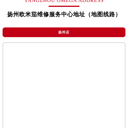
YANGZHOU OMEGA ADDRESS
烟台市芝罘区胜利路139号万达金融中心A座907室（需提前预约）
长春市朝阳区西安大路727号中银大厦A座(旺进大厦)18层09室（需提前预约）
扬州欧米茄维修服务中心地址（地图线路）
贵阳市南明区都司高架桥路33号亨特国际金融中心14楼14D（需提前预约）
昆明市盘龙区北京路928号同德昆明广场写字楼10层06室（需提前预约）
扬州店
石家庄市长安区中山东路39号勒泰中心写字楼B座13层07室（需提前预约）
西安市碑林区南关正街88号华侨城长安国际中心E座6楼10室（需提前预约）
海口市龙华区金贸东路5号海口华润大厦B座17层1707室（需提前预约）
唐山市路南区新华东道100号万达广场写字楼A座10层1002室（需提前预约）
台州市椒江区东海大道1800号腾达中心东1幢20楼2002室（需提前预约）
内蒙古自治区呼和浩特市玉泉区大学西街70号华润万象城写字楼（鄂尔多斯大厦）23层2326室（需提前预约）
甘肃省兰州市七里河区西津西路16号兰州中心写字楼21层2102室（需提前预约）
重庆市解放碑渝中区民权路28号英利国际金融中心写字楼20层01室（需提前预约）
黑龙江省大庆市萨尔图区会战大街欧米茄售后服务中心（需提前预约）
黑龙江省鹤岗市向阳区红军路欧米茄售后服务中心（需提前预约）
黑龙江省黑河市爱辉区中央街欧米茄售后服务中心（需提前预约）
黑龙江省鸡西市鸡冠区红军路欧米茄售后服务中心（需提前预约）