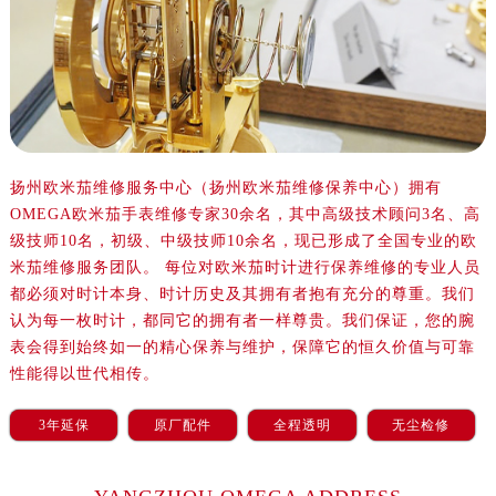
沈阳市沈河区中街路137号亨得利名表服务中心（品牌授权店）1层整层（需提前预约）
沈阳市沈河区中街路83号亨得利名表服务中心（品牌授权店）1层整层（需提前预约）
乌鲁木齐市天山区红山路26号时代广场（CCMALL）C座17层17-B（需提前预约）
温州市鹿城区锦绣路1067号置信广场10层1015室（需提前预约）
哈尔滨市道里区友谊西路600号富力中心T2座写字楼29层03室（需提前预约）
大连市中山区人民路15号国际金融大厦7层G室（需提前预约）
扬州欧米茄维修服务中心（扬州欧米茄维修保养中心）拥有
佛山市禅城区季华五路57号万科金融中心C座12层1205室（需提前预约）
OMEGA欧米茄手表维修专家30余名，其中高级技术顾问3名、高
东莞市东城街道鸿福东路1号民盈国贸中心T1写字楼9层907室（需提前预约）
级技师10名，初级、中级技师10余名，现已形成了全国专业的欧
无锡市梁溪区人民中路139号恒隆广场写字楼1座11层1104室（需提前预约）
米茄维修服务团队。 每位对欧米茄时计进行保养维修的专业人员
南通市崇川区工农路57号圆融广场写字楼16层1603室（需提前预约）
都必须对时计本身、时计历史及其拥有者抱有充分的尊重。我们
苏州市苏州工业园区星港街199号苏州中心办公楼C座22层08室（需提前预约）
认为每一枚时计，都同它的拥有者一样尊贵。我们保证，您的腕
表会得到始终如一的精心保养与维护，保障它的恒久价值与可靠
武汉市江汉区解放大道686号世界贸易大厦38层09室（需提前预约）
性能得以世代相传。
南宁市青秀区金湖路59号地王大厦12楼1224室（需提前预约）
合肥市蜀山区潜山路111号万象城华润大厦B座12楼03室（需提前预约）
3年延保
原厂配件
全程透明
无尘检修
泉州市丰泽区宝洲路729号浦西万达中心写字楼A座7楼709室（需提前预约）
青岛市南区山东路6号华润大厦B座22层04室（需提前预约）