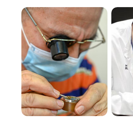
黑龙江省鹤岗市向阳区红军路欧米茄
黑龙江省黑河市爱辉区中央街欧米茄
黑龙江省鸡西市鸡冠区红军路欧米茄
黑龙江省佳木斯市向阳区长安路欧米
黑龙江省牡丹江市东安区太平路欧米
黑龙江省七台河市桃山区大同街欧米
黑龙江省齐齐哈尔市龙沙区龙华路欧
黑龙江省双鸭山市尖山区新兴大街欧
黑龙江省绥化市北林区新华街与康庄
黑龙江省伊春市伊美区通河路欧米茄
吉林省白城市洮北区明仁南街欧米茄
吉林省白山市浑江区浑江大街欧米茄
吉林省吉林市船营区河南街欧米茄售
吉林省辽源市龙山区人民大街欧米茄
吉林省梅河口市新华街道梅河大街欧
吉林省四平市铁东区紫气大路与南九