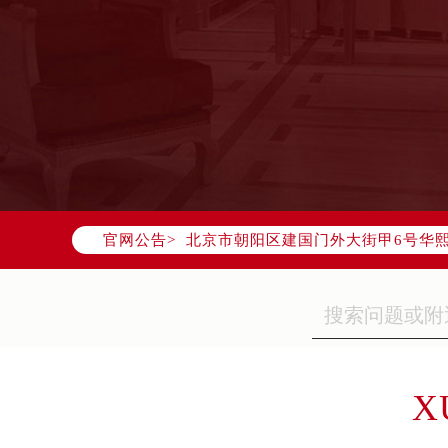
2026年7月欧米茄中国区售后服务
2026年7月欧米茄全国官方售后客户服务热
欧米茄官方全国统一服务热线400-8
2026年7月欧米茄售后服务中心最新
北京市东城区东长安街1号东方广场写
北京市朝阳区建国门外大街甲6号华熙
官网公告>
天津市和平区赤峰道136号天津国际金
上海市徐汇区虹桥路3号港汇中心写字楼
上海市黄浦区南京东路299号宏伊国
南京市秦淮区中山南路1号（新街口）
常州市新北区龙锦路1590号现代传媒
徐州市鼓楼区淮海东路29号苏宁广场I
X
扬州市邗江区国展路29号星耀天地写字
盐城市盐都区世纪大道5号盐城金融城写