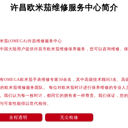
务中心东塔写字楼（华润万象城）17层1706室（需提前预约）
许昌欧米茄维修服务中心简介
场办公楼20层2009室（需提前预约）
写字楼A座5层503-5室（需提前预约）
广场写字楼4号楼22层2209室（需提前预约）
际中心写字楼8层805室（需提前预约）
米茄(OMEGA)许昌维修服务中心
易中心写字楼A座13层1304室（需提前预约）
中国大陆用户提供许昌市欧米茄维修保养服务，您可以咨询维修、
绿地双子塔（中央广场）A1座办公楼14层07室（需提前预约）
心写字楼（万象城）15层1508室（需提前预约）
际中心写字楼A塔7层704室（需提前预约）
世界贸易中心大厦南塔写字楼15层07室（需提前预约）
OMEGA欧米茄手表维修专家30余名，其中高级技术顾问3名、高
厦写字楼17层1701室（需提前预约）
业的欧米茄维修服务团队。 每位对欧米茄时计进行保养维修的专业人
厦写字楼1座30层05室（需提前预约）
。我们认为每一枚时计，都同它的拥有者一样尊贵。我们保证，您
字楼B座11层1104室（需提前预约）
与可靠性能得以世代相传。
写字楼15层03室（需提前预约）
心写字楼24层2406B室（需提前预约）
全程透明
无尘检修
代广场写字楼9层902室（需提前预约）