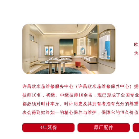
泰州市海陵区永定东路399号置地商
宁波市江北区大闸南路500号来福士广
杭州市上城区钱江路1366号华润大厦
金华市金东区东市南街777号金华万达
绍兴市越城区胜利东路379号世茂天
欧
嘉兴市南湖区广益路705号嘉兴世界贸
为
南昌市红谷滩新区红谷中大道998号
济南市历下区经十路11111号华润中
广州市天河区天河路230号万菱汇国
广州市越秀区环市东路371-375号
许昌欧米茄维修服务中心（许昌欧米茄维修保养中心）拥有
深圳市罗湖区深南东路5001号华润大
技师10名，初级、中级技师10余名，现已形成了全国专
惠州市惠城区江北文昌一路7号华贸大
都必须对时计本身、时计历史及其拥有者抱有充分的尊重
厦门市思明区湖滨东路95号华润大厦写
表会得到始终如一的精心保养与维护，保障它的恒久价值
福州市鼓楼区五四路128-1号恒力城
成都市锦江区人民东路6号SAC东原中
3年延保
原厂配件
重庆市江北区观音桥步行街2号融恒时