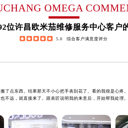
翰·维尔逊
詹姆士·布朗
UCHANG OMEGA COMME
售后服务中心（需提前预约）
欧米茄售后服务中心（需提前预约）
米茄制表师
资深欧米茄制表师
后服务中心（需提前预约）
欧米茄维修服务中心
是许昌欧米茄维修服务中心
92
位许昌欧米茄维修服务中心客户
后服务中心（需提前预约）
欧米茄维修保养中心)
(许昌欧米茄维修保养中心)
后服务中心（需提前预约）
技师之一
的高级技师之一





5.0
综合客户满意度评分
ng OMEGA Maintain center
XuChang OMEGA Maintain
后服务中心（需提前预约）
后服务中心（需提前预约）
后服务中心（需提前预约）
售后服务中心（需提前预约）
售后服务中心（需提前预约）

许昌欧米茄维修中心
许昌欧米茄维修中心
售后服务中心（需提前预约）
里搬了点东西。结果那天不小心把手表刮花了。看的我很是心疼
售后服务中心（需提前预约）
我也不远，就直接来了。跟表匠说明我的来意后，开始帮我处理
茄售后服务中心（需提前预约）
后服务中心（需提前预约）
街交叉口欧米茄售后服务中心（需提前预约）
得利名表维修授权店1楼欧米茄售后服务中心（需提前预约）