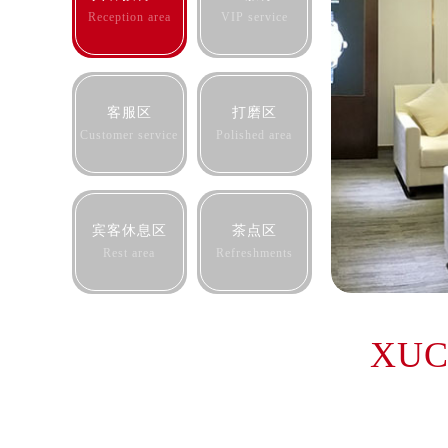
合肥市蜀山区潜山路111号万象城华润
Reception area
VIP service
泉州市丰泽区宝洲路729号浦西万达中
青岛市南区山东路6号华润大厦B座2
烟台市芝罘区胜利路139号万达金融中
客服区
打磨区
长春市朝阳区西安大路727号中银大厦
Customer service
Polished area
贵阳市南明区都司高架桥路33号亨特
昆明市盘龙区北京路928号同德昆明
石家庄市长安区中山东路39号勒泰中
宾客休息区
茶点区
西安市碑林区南关正街88号华侨城长
Rest area
Refreshments
海口市龙华区金贸东路5号海口华润大厦
唐山市路南区新华东道100号万达广场
台州市椒江区东海大道1800号腾达中
XUC
内蒙古自治区呼和浩特市玉泉区大学西
甘肃省兰州市七里河区西津西路16号兰
重庆市解放碑渝中区民权路28号英利
黑龙江省大庆市萨尔图区会战大街欧