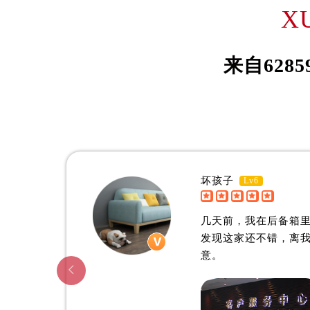
伊桑·威尔森
约
X
吉林省松原市宁江区五环大街欧米茄
吉林省通化市东昌区环通乡江南大街
资深欧米茄制表师
资深欧
吉林省延边市延吉市解放路欧米茄售
是许昌欧米茄维修服务中心
是许昌
来自
6285
辽宁省鞍山市铁东区站前街欧米茄售
(许昌欧米茄维修保养中心)
(许昌
辽宁省本溪市平山区胜利路欧米茄售
的高级技师之一
的高级
XuChang OMEGA Maintain center
XuCha
辽宁省朝阳市双塔区新华路欧米茄售
辽宁省丹东市振兴区七经街欧米茄售
辽宁省抚顺市新抚区东一路欧米茄售
辽宁省阜新市海州区解放大街欧米茄
坏孩子
Lv6
辽宁省葫芦岛市连山区中央路欧米茄


许昌欧米茄维修中心
辽宁省锦州市古塔区中央大街欧米茄
几天前，我在后备箱
辽宁省辽阳市白塔区新运大街欧米茄
发现这家还不错，离
辽宁省盘锦市兴隆台区石油大街欧米
意。
辽宁省铁岭市银州区南马路欧米茄售

辽宁省营口市站前区市府路与渤海大
辽宁省沈阳市沈河区中街路137号亨