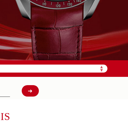
需加拨“+86”）
▲
▼
IS