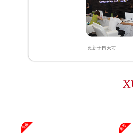
辽宁省沈阳市沈河区中街路83号亨
北京市朝阳区建国门外大街甲6号华熙
北京市东城区东长安街1号王府井东方
河北省保定市竞秀区朝阳北大街北国
内蒙古自治区阿拉善盟市左旗土尔扈
内蒙古自治区巴彦淖尔市临河区新华
更新于
四天前
内蒙古自治区包头市青山区幸福路甲
内蒙古自治区赤峰市红山区哈达街欧
内蒙古自治区鄂尔多斯市东胜区伊金
内蒙古自治区呼伦贝尔市海拉尔区中
X
内蒙古自治区通辽市科尔沁区明仁大
内蒙古自治区乌海市海勃湾区人民南
内蒙古自治区乌兰察布市集宁区恩和
内蒙古自治区锡林郭勒盟市锡林浩特
内蒙古自治区兴安盟市乌兰浩特市兴
头条
推荐
山西省大同市平城区迎宾街欧米茄售