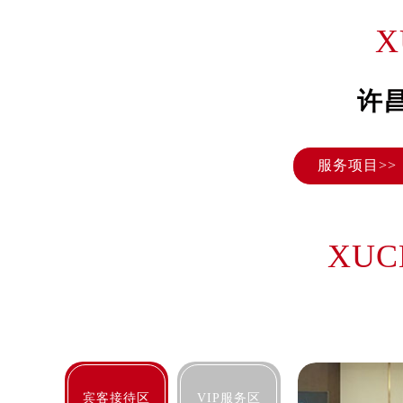
长沙市芙蓉区定王台街道建湘路393
X
郑州市二七区铭功路10号华润大厦写字
太原市迎泽区解放路15号亨得利名
沈阳市沈河区中街路137号亨得利名
许
沈阳市沈河区中街路83号亨得利名
乌鲁木齐市天山区红山路26号时代广场
服务项目>>
温州市鹿城区锦绣路1067号置信广场
哈尔滨市道里区友谊西路600号富力中
大连市中山区人民路15号国际金融大
佛山市禅城区季华五路57号万科金融中
XUC
东莞市东城街道鸿福东路1号民盈国贸
无锡市梁溪区人民中路139号恒隆广场
南通市崇川区工农路57号圆融广场写字
苏州市苏州工业园区星港街199号苏州
武汉市江汉区解放大道686号世界贸易
南宁市青秀区金湖路59号地王大厦12
宾客接待区
VIP服务区