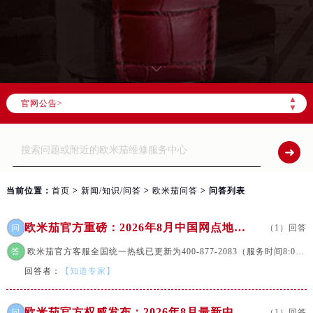
▲
官网公告>
▼
当前位置：
首页
>
新闻/知识/问答
>
欧米茄问答
> 问答列表
欧米茄官方重磅：2026年8月中国网点地址及热线电话
问
（1）回答
答
欧米茄官方客服全国统一热线已更新为400-877-2083（服务时间8:00-22:00），2026年8月最新中...
回答者：
【知道专家】
欧米茄官方权威发布：2026年8月最新中国售后网点地址与热线
问
（1）回答