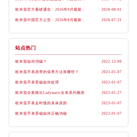
欧米茄官方重磅通告：2026年8月最新中国售后热线及地址信息
2026-08-01
欧米茄中国官方公告：2026年8月最新客户服务热线与售后地址
2026-07-31
站点热门
欧米茄如何消磁？
2022-12-09
欧米茄手表表带的保养方法有哪些？
2023-01-07
欧米茄手表受磁如何处理
2023-01-07
欧米茄全新推出Ladymatic女表系列腕表
2023-01-27
欧米茄手表走时慢的具体原因
2023-01-07
欧米茄手表受磁如何正确消磁
2023-01-07