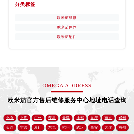
分类标签
欧米茄维修
欧米茄保养
欧米茄配件
OMEGA ADDRESS
欧米茄官方售后维修服务中心地址电话查询
北京
上海
广州
深圳
天津
成都
重庆
南京
郑州
长沙
宁波
厦门
东莞
杭州
武汉
西安
大连
福州