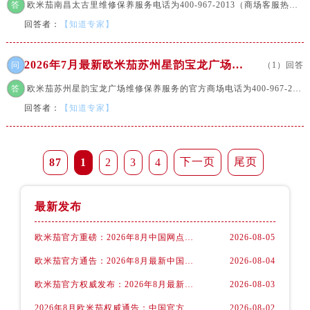
答
欧米茄南昌太古里维修保养服务电话为400-967-2013（商场客服热线），品牌官方售后电话为400-...
回答者：
【知道专家】
2026年7月最新欧米茄苏州星韵宝龙广场维修保养服务电话
问
（1）回答
答
欧米茄苏州星韵宝龙广场维修保养服务的官方商场电话为400-967-2013，品牌全国售后热线为...
回答者：
【知道专家】
下一页
尾页
87
1
2
3
4
最新发布
欧米茄官方重磅：2026年8月中国网点地址及热线电话
2026-08-05
欧米茄官方通告：2026年8月最新中国售后服务网点地址与客户热线汇总
2026-08-04
欧米茄官方权威发布：2026年8月最新中国售后网点地址与热线
2026-08-03
2026年8月欧米茄权威通告：中国官方网点地址及热线
2026-08-02