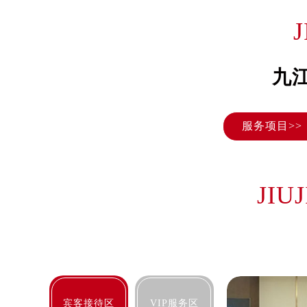
长沙市芙蓉区定王台街道建湘路393
郑州市二七区铭功路10号华润大厦写字
太原市迎泽区解放路15号亨得利名
沈阳市沈河区中街路137号亨得利名
九
沈阳市沈河区中街路83号亨得利名
乌鲁木齐市天山区红山路26号时代广场
服务项目>>
温州市鹿城区锦绣路1067号置信广场
哈尔滨市道里区友谊西路600号富力中
大连市中山区人民路15号国际金融大
佛山市禅城区季华五路57号万科金融中
JIU
东莞市东城街道鸿福东路1号民盈国贸
无锡市梁溪区人民中路139号恒隆广场
南通市崇川区工农路57号圆融广场写字
苏州市苏州工业园区星港街199号苏州
武汉市江汉区解放大道686号世界贸易
南宁市青秀区金湖路59号地王大厦12
宾客接待区
VIP服务区