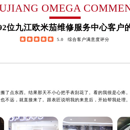
翰·维尔逊
詹姆士·布朗
IUJIANG OMEGA COMME
售后服务中心（需提前预约）
欧米茄售后服务中心（需提前预约）
米茄制表师
资深欧米茄制表师
后服务中心（需提前预约）
欧米茄维修服务中心
是九江欧米茄维修服务中心
92
位九江欧米茄维修服务中心客户
后服务中心（需提前预约）
欧米茄维修保养中心)
(九江欧米茄维修保养中心)
后服务中心（需提前预约）
技师之一
的高级技师之一





5.0
综合客户满意度评分
ng OMEGA Maintain center
JiuJiang OMEGA Maintain 
后服务中心（需提前预约）
后服务中心（需提前预约）
后服务中心（需提前预约）
售后服务中心（需提前预约）
售后服务中心（需提前预约）

九江欧米茄维修中心
九江欧米茄维修中心
售后服务中心（需提前预约）
里搬了点东西。结果那天不小心把手表刮花了。看的我很是心疼
售后服务中心（需提前预约）
我也不远，就直接来了。跟表匠说明我的来意后，开始帮我处理
茄售后服务中心（需提前预约）
后服务中心（需提前预约）
街交叉口欧米茄售后服务中心（需提前预约）
得利名表维修授权店1楼欧米茄售后服务中心（需提前预约）