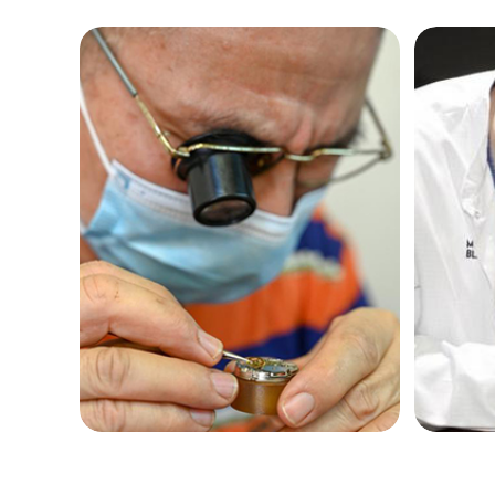
黑龙江省鹤岗市向阳区红军路欧米茄
黑龙江省黑河市爱辉区中央街欧米茄
黑龙江省鸡西市鸡冠区红军路欧米茄
黑龙江省佳木斯市向阳区长安路欧米
黑龙江省牡丹江市东安区太平路欧米
黑龙江省七台河市桃山区大同街欧米
黑龙江省齐齐哈尔市龙沙区龙华路欧
黑龙江省双鸭山市尖山区新兴大街欧
黑龙江省绥化市北林区新华街与康庄
黑龙江省伊春市伊美区通河路欧米茄
吉林省白城市洮北区明仁南街欧米茄
吉林省白山市浑江区浑江大街欧米茄
吉林省吉林市船营区河南街欧米茄售
吉林省辽源市龙山区人民大街欧米茄
吉林省梅河口市新华街道梅河大街欧
吉林省四平市铁东区紫气大路与南九