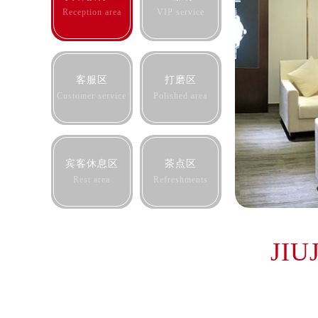
合肥市蜀山区潜山路111号万象城华润
Reception area
VIP service
泉州市丰泽区宝洲路729号浦西万达中
青岛市南区山东路6号华润大厦B座2
烟台市芝罘区胜利路139号万达金融中
客服区
打磨区
长春市朝阳区西安大路727号中银大厦
Customer service
Polished area
贵阳市南明区都司高架桥路33号亨特
昆明市盘龙区北京路928号同德昆明
石家庄市长安区中山东路39号勒泰中
宾客休息区
茶点区
西安市碑林区南关正街88号华侨城长
Rest area
Refreshments
海口市龙华区金贸东路5号海口华润大厦
唐山市路南区新华东道100号万达广场
台州市椒江区东海大道1800号腾达中
JI
内蒙古自治区呼和浩特市玉泉区大学西
甘肃省兰州市七里河区西津西路16号兰
重庆市解放碑渝中区民权路28号英利
黑龙江省大庆市萨尔图区会战大街欧