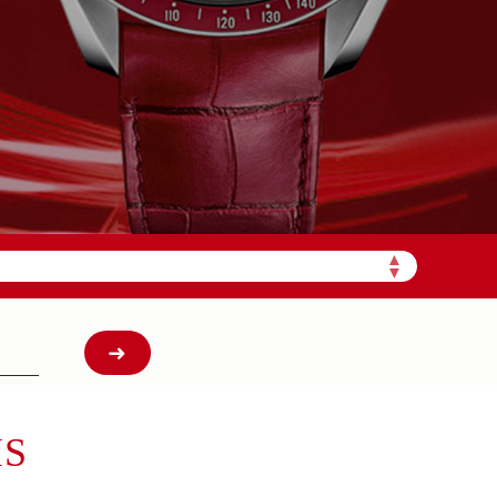
需加拨“+86”）
▲
▼
IS