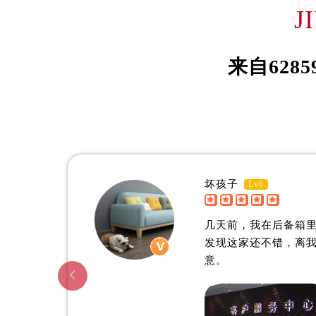
伊桑·威尔森
约
J
吉林省松原市宁江区五环大街欧米茄
吉林省通化市东昌区环通乡江南大街
资深欧米茄制表师
资深欧
吉林省延边市延吉市解放路欧米茄售
是九江欧米茄维修服务中心
是九江
来自
6285
辽宁省鞍山市铁东区站前街欧米茄售
(九江欧米茄维修保养中心)
(九江
辽宁省本溪市平山区胜利路欧米茄售
的高级技师之一
的高级
JiuJiang OMEGA Maintain center
JiuJia
辽宁省朝阳市双塔区新华路欧米茄售
辽宁省丹东市振兴区七经街欧米茄售
辽宁省抚顺市新抚区东一路欧米茄售
辽宁省阜新市海州区解放大街欧米茄
坏孩子
Lv6
辽宁省葫芦岛市连山区中央路欧米茄


九江欧米茄维修中心
辽宁省锦州市古塔区中央大街欧米茄
几天前，我在后备箱
辽宁省辽阳市白塔区新运大街欧米茄
发现这家还不错，离
辽宁省盘锦市兴隆台区石油大街欧米
意。
辽宁省铁岭市银州区南马路欧米茄售

辽宁省营口市站前区市府路与渤海大
辽宁省沈阳市沈河区中街路137号亨