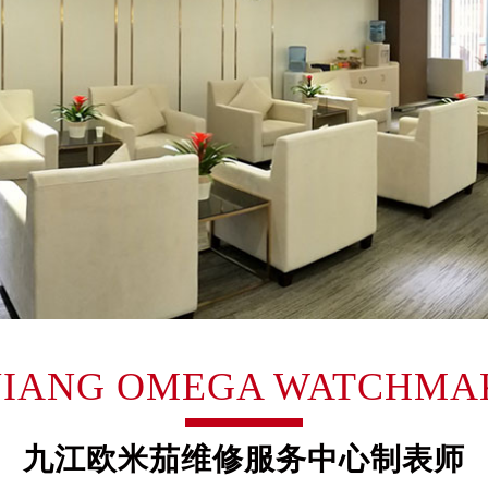
大厦B座12楼03室（需提前预约）
心写字楼A座7楼709室（需提前预约）
2层04室（需提前预约）
心A座907室（需提前预约）
A座(旺进大厦)18层09室（需提前预约）
国际金融中心14楼14D（需提前预约）
广场写字楼10层06室（需提前预约）
心写字楼B座13层07室（需提前预约）
安国际中心E座6楼10室（需提前预约）
B座17层1707室（需提前预约）
写字楼A座10层1002室（需提前预约）
心东1幢20楼2002室（需提前预约）
UJIANG OMEGA WATCHMA
街70号华润万象城写字楼（鄂尔多斯大厦）23层2326室（需
州中心写字楼21层2102室（需提前预约）
国际金融中心写字楼20层01室（需提前预约）
九江欧米茄维修服务中心制表师
米茄售后服务中心（需提前预约）