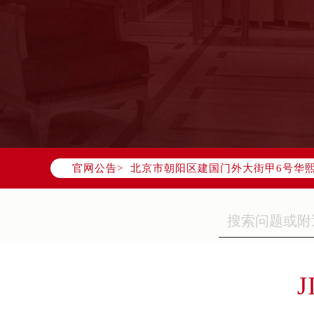
2026年7月欧米茄中国区售后服务
2026年7月欧米茄全国官方售后客户服务热
欧米茄官方全国统一服务热线400-8
2026年7月欧米茄售后服务中心最新
北京市东城区东长安街1号东方广场写
北京市朝阳区建国门外大街甲6号华熙
官网公告>
天津市和平区赤峰道136号天津国际金
上海市徐汇区虹桥路3号港汇中心写字楼
上海市黄浦区南京东路299号宏伊国
南京市秦淮区中山南路1号（新街口）
常州市新北区龙锦路1590号现代传媒
徐州市鼓楼区淮海东路29号苏宁广场I
J
扬州市邗江区国展路29号星耀天地写字
盐城市盐都区世纪大道5号盐城金融城写