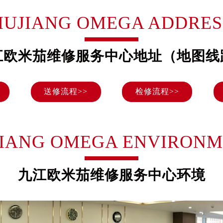
号世茂环球金融中心写字楼（芙蓉广场）10层13室（需提前预约
JIUJIANG OMEGA ADDRES
楼29层2905室（需提前预约）
表服务中心（品牌授权店）3层整层（需提前预约）
表服务中心（品牌授权店）1层整层（需提前预约）
江欧米茄维修服务中心地址（地图线
表服务中心（品牌授权店）1层整层（需提前预约）
（CCMALL）C座17层17-B（需提前预约）
送修流程>>
检修流程>>
10层1015室（需提前预约）
心T2座写字楼29层03室（需提前预约）
厦7层G室（需提前预约）
心C座12层1205室（需提前预约）
JIANG OMEGA ENVIRON
中心T1写字楼9层907室（需提前预约）
写字楼1座11层1104室（需提前预约）
九江欧米茄维修服务中心环境
楼16层1603室（需提前预约）
中心办公楼C座22层08室（需提前预约）
大厦38层09室（需提前预约）
楼1224室（需提前预约）