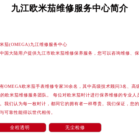
务中心东塔写字楼（华润万象城）17层1706室（需提前预约）
九江欧米茄维修服务中心简介
场办公楼20层2009室（需提前预约）
写字楼A座5层503-5室（需提前预约）
广场写字楼4号楼22层2209室（需提前预约）
际中心写字楼8层805室（需提前预约）
米茄(OMEGA)九江维修服务中心
易中心写字楼A座13层1304室（需提前预约）
中国大陆用户提供九江市欧米茄维修保养服务，您可以咨询维修、
绿地双子塔（中央广场）A1座办公楼14层07室（需提前预约）
心写字楼（万象城）15层1508室（需提前预约）
际中心写字楼A塔7层704室（需提前预约）
世界贸易中心大厦南塔写字楼15层07室（需提前预约）
OMEGA欧米茄手表维修专家30余名，其中高级技术顾问3名、高
厦写字楼17层1701室（需提前预约）
业的欧米茄维修服务团队。 每位对欧米茄时计进行保养维修的专业人
厦写字楼1座30层05室（需提前预约）
。我们认为每一枚时计，都同它的拥有者一样尊贵。我们保证，您
字楼B座11层1104室（需提前预约）
与可靠性能得以世代相传。
写字楼15层03室（需提前预约）
心写字楼24层2406B室（需提前预约）
全程透明
无尘检修
代广场写字楼9层902室（需提前预约）