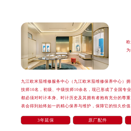
泰州市海陵区永定东路399号置地商
宁波市江北区大闸南路500号来福士广
杭州市上城区钱江路1366号华润大厦
金华市金东区东市南街777号金华万达
绍兴市越城区胜利东路379号世茂天
欧
嘉兴市南湖区广益路705号嘉兴世界贸
为
南昌市红谷滩新区红谷中大道998号
济南市历下区经十路11111号华润中
广州市天河区天河路230号万菱汇国
广州市越秀区环市东路371-375号
九江欧米茄维修服务中心（九江欧米茄维修保养中心）拥有
深圳市罗湖区深南东路5001号华润大
技师10名，初级、中级技师10余名，现已形成了全国专
惠州市惠城区江北文昌一路7号华贸大
都必须对时计本身、时计历史及其拥有者抱有充分的尊重
厦门市思明区湖滨东路95号华润大厦写
表会得到始终如一的精心保养与维护，保障它的恒久价值
福州市鼓楼区五四路128-1号恒力城
成都市锦江区人民东路6号SAC东原中
3年延保
原厂配件
重庆市江北区观音桥步行街2号融恒时