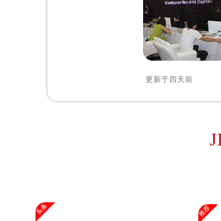
辽宁省沈阳市沈河区中街路83号亨
北京市朝阳区建国门外大街甲6号华熙
北京市东城区东长安街1号王府井东方
河北省保定市竞秀区朝阳北大街北国
内蒙古自治区阿拉善盟市左旗土尔扈
内蒙古自治区巴彦淖尔市临河区新华
更新于
四天前
内蒙古自治区包头市青山区幸福路甲
内蒙古自治区赤峰市红山区哈达街欧
内蒙古自治区鄂尔多斯市东胜区伊金
内蒙古自治区呼伦贝尔市海拉尔区中
J
内蒙古自治区通辽市科尔沁区明仁大
内蒙古自治区乌海市海勃湾区人民南
内蒙古自治区乌兰察布市集宁区恩和
内蒙古自治区锡林郭勒盟市锡林浩特
内蒙古自治区兴安盟市乌兰浩特市兴
头条
推荐
山西省大同市平城区迎宾街欧米茄售