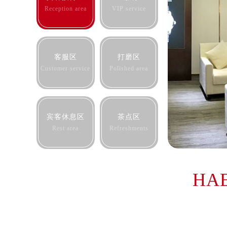
合肥市蜀山区潜山路111号万象城华润
Reception area
VIP service
泉州市丰泽区宝洲路729号浦西万达中
青岛市南区山东路6号华润大厦B座2
烟台市芝罘区胜利路139号万达金融中
客服区
打磨区
长春市朝阳区西安大路727号中银大厦
Customer service
Polished area
贵阳市南明区都司高架桥路33号亨特
昆明市盘龙区北京路928号同德昆明
石家庄市长安区中山东路39号勒泰中
宾客休息区
茶点区
西安市碑林区南关正街88号华侨城长
Rest area
Refreshments
海口市龙华区金贸东路5号海口华润大厦
唐山市路南区新华东道100号万达广场
台州市椒江区东海大道1800号腾达中
HA
内蒙古自治区呼和浩特市玉泉区大学西
甘肃省兰州市七里河区西津西路16号兰
重庆市解放碑渝中区民权路28号英利
黑龙江省大庆市萨尔图区会战大街欧