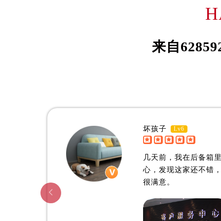
伊桑·威尔森
约
H
吉林省松原市宁江区五环大街欧米茄
吉林省通化市东昌区环通乡江南大街
资深欧米茄制表师
资深欧
吉林省延边市延吉市解放路欧米茄售
是哈尔滨欧米茄维修服务中心
是哈尔
来自
62859
辽宁省鞍山市铁东区站前街欧米茄售
(哈尔滨欧米茄维修保养中心)
(哈尔
辽宁省本溪市平山区胜利路欧米茄售
的高级技师之一
的高级
HaErBin OMEGA Maintain center
HaErB
辽宁省朝阳市双塔区新华路欧米茄售
辽宁省丹东市振兴区七经街欧米茄售
辽宁省抚顺市新抚区东一路欧米茄售
辽宁省阜新市海州区解放大街欧米茄
坏孩子
Lv6
辽宁省葫芦岛市连山区中央路欧米茄


哈尔滨欧米茄维修中心
辽宁省锦州市古塔区中央大街欧米茄
几天前，我在后备箱
辽宁省辽阳市白塔区新运大街欧米茄
心，发现这家还不错
辽宁省盘锦市兴隆台区石油大街欧米
很满意。
辽宁省铁岭市银州区南马路欧米茄售

辽宁省营口市站前区市府路与渤海大
辽宁省沈阳市沈河区中街路137号亨