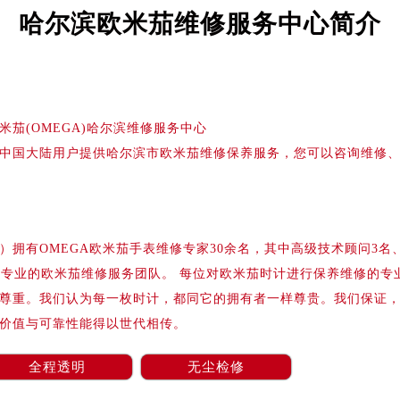
务中心东塔写字楼（华润万象城）17层1706室（需提前预约）
哈尔滨欧米茄维修服务中心简介
场办公楼20层2009室（需提前预约）
写字楼A座5层503-5室（需提前预约）
广场写字楼4号楼22层2209室（需提前预约）
际中心写字楼8层805室（需提前预约）
米茄(OMEGA)哈尔滨维修服务中心
易中心写字楼A座13层1304室（需提前预约）
中国大陆用户提供哈尔滨市欧米茄维修保养服务，您可以咨询维修
绿地双子塔（中央广场）A1座办公楼14层07室（需提前预约）
心写字楼（万象城）15层1508室（需提前预约）
际中心写字楼A塔7层704室（需提前预约）
世界贸易中心大厦南塔写字楼15层07室（需提前预约）
拥有OMEGA欧米茄手表维修专家30余名，其中高级技术顾问3名
厦写字楼17层1701室（需提前预约）
国专业的欧米茄维修服务团队。 每位对欧米茄时计进行保养维修的专
厦写字楼1座30层05室（需提前预约）
尊重。我们认为每一枚时计，都同它的拥有者一样尊贵。我们保证
字楼B座11层1104室（需提前预约）
价值与可靠性能得以世代相传。
写字楼15层03室（需提前预约）
心写字楼24层2406B室（需提前预约）
全程透明
无尘检修
代广场写字楼9层902室（需提前预约）