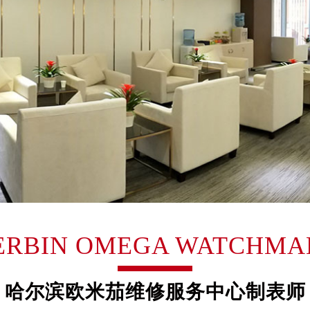
大厦B座12楼03室（需提前预约）
心写字楼A座7楼709室（需提前预约）
2层04室（需提前预约）
心A座907室（需提前预约）
A座(旺进大厦)18层09室（需提前预约）
国际金融中心14楼14D（需提前预约）
广场写字楼10层06室（需提前预约）
心写字楼B座13层07室（需提前预约）
安国际中心E座6楼10室（需提前预约）
B座17层1707室（需提前预约）
写字楼A座10层1002室（需提前预约）
心东1幢20楼2002室（需提前预约）
ERBIN OMEGA WATCHMA
街70号华润万象城写字楼（鄂尔多斯大厦）23层2326室（需
州中心写字楼21层2102室（需提前预约）
国际金融中心写字楼20层01室（需提前预约）
哈尔滨欧米茄维修服务中心制表师
米茄售后服务中心（需提前预约）