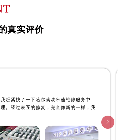
詹姆士·约翰森
NT
资深欧米茄制表师
心
是哈尔滨欧米茄维修服务中心
的真实评价
)
(哈尔滨欧米茄维修保养中心)
的高级技师之一
center
HaErBin OMEGA Maintain center

心
哈尔滨欧米茄维修中心
。我赶紧找了一下哈尔滨欧米茄维修服务中
处理。经过表匠的修复，完全像新的一样，我
