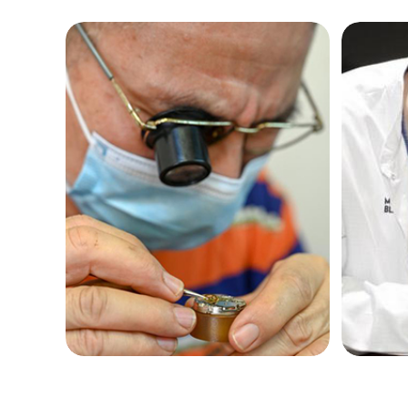
黑龙江省鹤岗市向阳区红军路欧米茄
黑龙江省黑河市爱辉区中央街欧米茄
黑龙江省鸡西市鸡冠区红军路欧米茄
黑龙江省佳木斯市向阳区长安路欧米
黑龙江省牡丹江市东安区太平路欧米
黑龙江省七台河市桃山区大同街欧米
黑龙江省齐齐哈尔市龙沙区龙华路欧
黑龙江省双鸭山市尖山区新兴大街欧
黑龙江省绥化市北林区新华街与康庄
黑龙江省伊春市伊美区通河路欧米茄
吉林省白城市洮北区明仁南街欧米茄
吉林省白山市浑江区浑江大街欧米茄
吉林省吉林市船营区河南街欧米茄售
吉林省辽源市龙山区人民大街欧米茄
吉林省梅河口市新华街道梅河大街欧
吉林省四平市铁东区紫气大路与南九