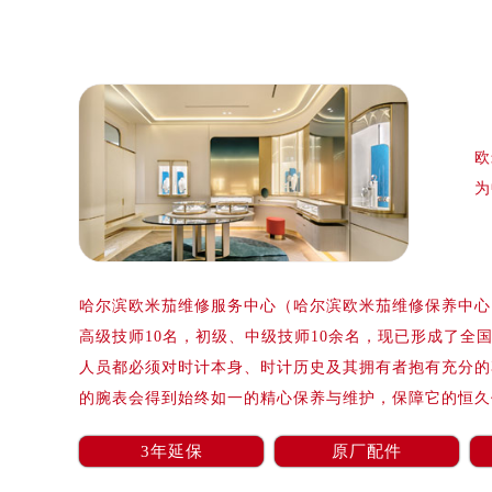
泰州市海陵区永定东路399号置地商
宁波市江北区大闸南路500号来福士广
杭州市上城区钱江路1366号华润大厦
金华市金东区东市南街777号金华万达
绍兴市越城区胜利东路379号世茂天
欧
嘉兴市南湖区广益路705号嘉兴世界贸
为
南昌市红谷滩新区红谷中大道998号
济南市历下区经十路11111号华润中
广州市天河区天河路230号万菱汇国
广州市越秀区环市东路371-375号
哈尔滨欧米茄维修服务中心（哈尔滨欧米茄维修保养中心）
深圳市罗湖区深南东路5001号华润大
高级技师10名，初级、中级技师10余名，现已形成了全
惠州市惠城区江北文昌一路7号华贸大
人员都必须对时计本身、时计历史及其拥有者抱有充分的
厦门市思明区湖滨东路95号华润大厦写
的腕表会得到始终如一的精心保养与维护，保障它的恒久
福州市鼓楼区五四路128-1号恒力城
成都市锦江区人民东路6号SAC东原中
3年延保
原厂配件
重庆市江北区观音桥步行街2号融恒时