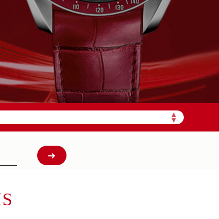
需加拨“+86”）
▲
▼
IS