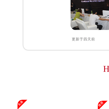
辽宁省沈阳市沈河区中街路83号亨
北京市朝阳区建国门外大街甲6号华熙
北京市东城区东长安街1号王府井东方
河北省保定市竞秀区朝阳北大街北国
内蒙古自治区阿拉善盟市左旗土尔扈
内蒙古自治区巴彦淖尔市临河区新华
更新于
四天前
内蒙古自治区包头市青山区幸福路甲
内蒙古自治区赤峰市红山区哈达街欧
内蒙古自治区鄂尔多斯市东胜区伊金
内蒙古自治区呼伦贝尔市海拉尔区中
H
内蒙古自治区通辽市科尔沁区明仁大
内蒙古自治区乌海市海勃湾区人民南
内蒙古自治区乌兰察布市集宁区恩和
内蒙古自治区锡林郭勒盟市锡林浩特
内蒙古自治区兴安盟市乌兰浩特市兴
头条
推荐
山西省大同市平城区迎宾街欧米茄售