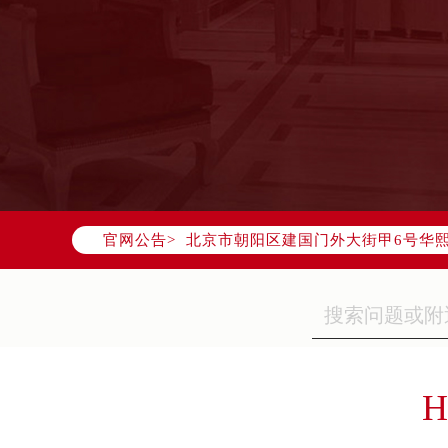
2026年7月欧米茄中国区售后服务
2026年7月欧米茄全国官方售后客户服务热
欧米茄官方全国统一服务热线400-8
2026年7月欧米茄售后服务中心最新
北京市东城区东长安街1号东方广场写
北京市朝阳区建国门外大街甲6号华熙
官网公告>
天津市和平区赤峰道136号天津国际金
上海市徐汇区虹桥路3号港汇中心写字楼
上海市黄浦区南京东路299号宏伊国
南京市秦淮区中山南路1号（新街口）
常州市新北区龙锦路1590号现代传媒
徐州市鼓楼区淮海东路29号苏宁广场I
H
扬州市邗江区国展路29号星耀天地写字
盐城市盐都区世纪大道5号盐城金融城写