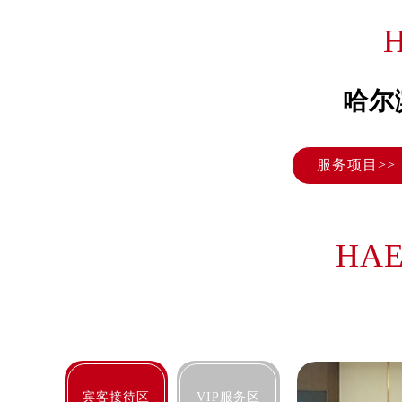
长沙市芙蓉区定王台街道建湘路393
郑州市二七区铭功路10号华润大厦写字
太原市迎泽区解放路15号亨得利名
沈阳市沈河区中街路137号亨得利名
哈尔
沈阳市沈河区中街路83号亨得利名
乌鲁木齐市天山区红山路26号时代广场
服务项目>>
温州市鹿城区锦绣路1067号置信广场
哈尔滨市道里区友谊西路600号富力中
大连市中山区人民路15号国际金融大
佛山市禅城区季华五路57号万科金融中
HAE
东莞市东城街道鸿福东路1号民盈国贸
无锡市梁溪区人民中路139号恒隆广场
南通市崇川区工农路57号圆融广场写字
苏州市苏州工业园区星港街199号苏州
武汉市江汉区解放大道686号世界贸易
南宁市青秀区金湖路59号地王大厦12
宾客接待区
VIP服务区