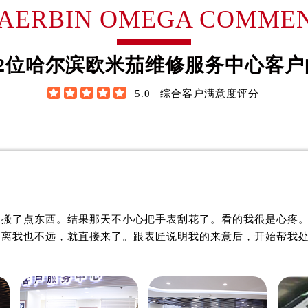
翰·维尔逊
詹姆士·布朗
AERBIN OMEGA COMME
售后服务中心（需提前预约）
欧米茄售后服务中心（需提前预约）
米茄制表师
资深欧米茄制表师
后服务中心（需提前预约）
滨欧米茄维修服务中心
是哈尔滨欧米茄维修服务中
2
位哈尔滨欧米茄维修服务中心客户
后服务中心（需提前预约）
滨欧米茄维修保养中心)
(哈尔滨欧米茄维修保养中心
后服务中心（需提前预约）
技师之一
的高级技师之一





5.0
综合客户满意度评分
in OMEGA Maintain center
HaErBin OMEGA Maintain 
后服务中心（需提前预约）
后服务中心（需提前预约）
后服务中心（需提前预约）
售后服务中心（需提前预约）
售后服务中心（需提前预约）

哈尔滨欧米茄维修中心
哈尔滨欧米茄维修中
售后服务中心（需提前预约）
里搬了点东西。结果那天不小心把手表刮花了。看的我很是心疼
售后服务中心（需提前预约）
，离我也不远，就直接来了。跟表匠说明我的来意后，开始帮我
茄售后服务中心（需提前预约）
后服务中心（需提前预约）
街交叉口欧米茄售后服务中心（需提前预约）
得利名表维修授权店1楼欧米茄售后服务中心（需提前预约）