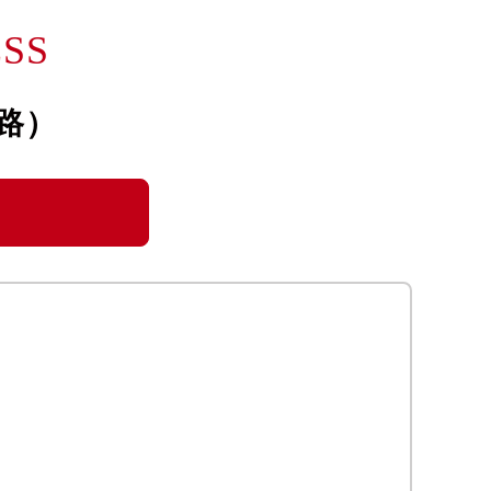
）
SS
路）