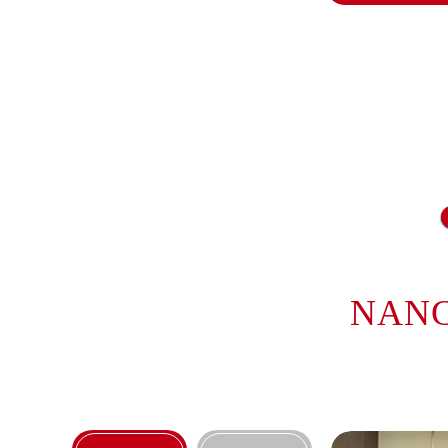
吉林省松原市宁江区五环大街欧米茄
吉林省通化市东昌区环通乡江南大街
吉林省延边市延吉市解放路欧米茄售
辽宁省鞍山市铁东区站前街欧米茄售
辽宁省本溪市平山区胜利路欧米茄售
辽宁省朝阳市双塔区新华路欧米茄售
辽宁省丹东市振兴区七经街欧米茄售
辽宁省抚顺市新抚区东一路欧米茄售
辽宁省阜新市海州区解放大街欧米茄
辽宁省葫芦岛市连山区中央路欧米茄
辽宁省锦州市古塔区中央大街欧米茄
NAN
辽宁省辽阳市白塔区新运大街欧米茄
辽宁省盘锦市兴隆台区石油大街欧米
辽宁省铁岭市银州区南马路欧米茄售
辽宁省营口市站前区市府路与渤海大
辽宁省沈阳市沈河区中街路137号亨