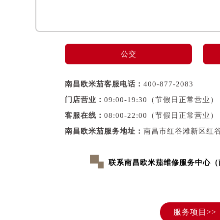
黑龙江省鹤岗市向阳区红军路欧米茄
黑龙江省黑河市爱辉区中央街欧米茄
黑龙江省鸡西市鸡冠区红军路欧米茄
黑龙江省佳木斯市向阳区长安路欧米
公交
黑龙江省牡丹江市东安区太平路欧米
黑龙江省七台河市桃山区大同街欧米
南昌欧米茄客服电话：
400-877-2083
黑龙江省齐齐哈尔市龙沙区龙华路欧
门店营业：
09:00-19:30（节假日正常营业）
黑龙江省双鸭山市尖山区新兴大街欧
客服在线：
08:00-22:00（节假日正常营业）
黑龙江省绥化市北林区新华街与康庄
南昌欧米茄服务地址：
南昌市红谷滩新区红谷
黑龙江省伊春市伊美区通河路欧米茄
吉林省白城市洮北区明仁南街欧米茄
吉林省白山市浑江区浑江大街欧米茄
联系南昌欧米茄维修服务中心（
吉林省吉林市船营区河南街欧米茄售
吉林省辽源市龙山区人民大街欧米茄
吉林省梅河口市新华街道梅河大街欧
服务项目>>
吉林省四平市铁东区紫气大路与南九