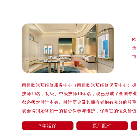
泰州市海陵区永定东路399号置地商
宁波市江北区大闸南路500号来福士广
杭州市上城区钱江路1366号华润大厦
金华市金东区东市南街777号金华万达
绍兴市越城区胜利东路379号世茂天
欧
嘉兴市南湖区广益路705号嘉兴世界贸
为
南昌市红谷滩新区红谷中大道998号
市
济南市历下区经十路11111号华润中
广州市天河区天河路230号万菱汇国
广州市越秀区环市东路371-375号
南昌欧米茄维修服务中心（南昌欧米茄维修保养中心）拥有
深圳市罗湖区深南东路5001号华润大
技师10名，初级、中级技师10余名，现已形成了全国专
惠州市惠城区江北文昌一路7号华贸大
都必须对时计本身、时计历史及其拥有者抱有充分的尊重
厦门市思明区湖滨东路95号华润大厦写
表会得到始终如一的精心保养与维护，保障它的恒久价值
福州市鼓楼区五四路128-1号恒力城
成都市锦江区人民东路6号SAC东原中
3年延保
原厂配件
重庆市江北区观音桥步行街2号融恒时