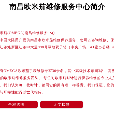
务中心东塔写字楼（华润万象城）17层1706室（需提前预约）
南昌欧米茄维修服务中心简介
场办公楼20层2009室（需提前预约）
写字楼A座5层503-5室（需提前预约）
广场写字楼4号楼22层2209室（需提前预约）
际中心写字楼8层805室（需提前预约）
米茄(OMEGA)南昌维修服务中心
易中心写字楼A座13层1304室（需提前预约）
中国大陆用户提供南昌市欧米茄维修保养服务，您可以咨询维修、
绿地双子塔（中央广场）A1座办公楼14层07室（需提前预约）
红谷滩新区红谷中大道998号绿地双子塔（中央广场）A1座办公楼14
心写字楼（万象城）15层1508室（需提前预约）
际中心写字楼A塔7层704室（需提前预约）
世界贸易中心大厦南塔写字楼15层07室（需提前预约）
OMEGA欧米茄手表维修专家30余名，其中高级技术顾问3名、高
厦写字楼17层1701室（需提前预约）
业的欧米茄维修服务团队。 每位对欧米茄时计进行保养维修的专业人
厦写字楼1座30层05室（需提前预约）
。我们认为每一枚时计，都同它的拥有者一样尊贵。我们保证，您
字楼B座11层1104室（需提前预约）
与可靠性能得以世代相传。
写字楼15层03室（需提前预约）
心写字楼24层2406B室（需提前预约）
全程透明
无尘检修
代广场写字楼9层902室（需提前预约）