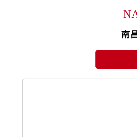
长沙市芙蓉区定王台街道建湘路393
N
郑州市二七区铭功路10号华润大厦写字
太原市迎泽区解放路15号亨得利名
沈阳市沈河区中街路137号亨得利名
南
沈阳市沈河区中街路83号亨得利名
乌鲁木齐市天山区红山路26号时代广场
温州市鹿城区锦绣路1067号置信广场
哈尔滨市道里区友谊西路600号富力中
大连市中山区人民路15号国际金融大
佛山市禅城区季华五路57号万科金融中
东莞市东城街道鸿福东路1号民盈国贸
无锡市梁溪区人民中路139号恒隆广场
南通市崇川区工农路57号圆融广场写字
苏州市苏州工业园区星港街199号苏州
武汉市江汉区解放大道686号世界贸易
南宁市青秀区金湖路59号地王大厦12