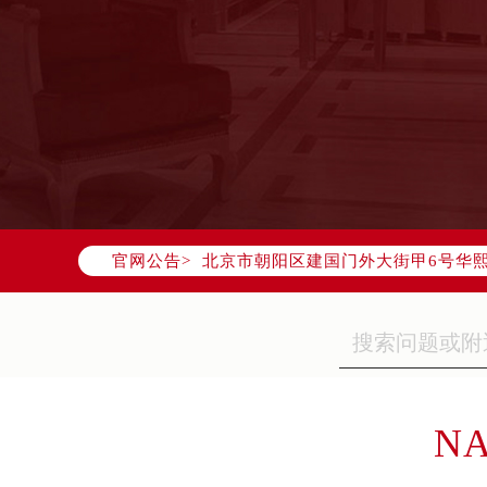
2026年7月欧米茄中国区售后服务
2026年7月欧米茄全国官方售后客户服务热
欧米茄官方全国统一服务热线400-8
2026年7月欧米茄售后服务中心最新
北京市东城区东长安街1号东方广场写
北京市朝阳区建国门外大街甲6号华熙
官网公告>
天津市和平区赤峰道136号天津国际金
上海市徐汇区虹桥路3号港汇中心写字楼
上海市黄浦区南京东路299号宏伊国
南京市秦淮区中山南路1号（新街口）
常州市新北区龙锦路1590号现代传媒
徐州市鼓楼区淮海东路29号苏宁广场I
NA
扬州市邗江区国展路29号星耀天地写字
盐城市盐都区世纪大道5号盐城金融城写