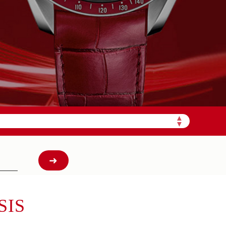
需加拨“+86”）
▲
▼
SIS