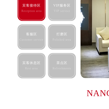
辽宁省沈阳市沈河区中街路83号亨
宾客接待区
VIP服务区
北京市朝阳区建国门外大街甲6号华熙
Reception area
VIP service
北京市东城区东长安街1号王府井东方
河北省保定市竞秀区朝阳北大街北国
内蒙古自治区阿拉善盟市左旗土尔扈
客服区
打磨区
内蒙古自治区巴彦淖尔市临河区新华
Customer service
Polished area
内蒙古自治区包头市青山区幸福路甲
内蒙古自治区赤峰市红山区哈达街欧
内蒙古自治区鄂尔多斯市东胜区伊金
宾客休息区
茶点区
内蒙古自治区呼伦贝尔市海拉尔区中
Rest area
Refreshments
内蒙古自治区通辽市科尔沁区明仁大
内蒙古自治区乌海市海勃湾区人民南
内蒙古自治区乌兰察布市集宁区恩和
NAN
内蒙古自治区锡林郭勒盟市锡林浩特
内蒙古自治区兴安盟市乌兰浩特市兴
山西省大同市平城区迎宾街欧米茄售