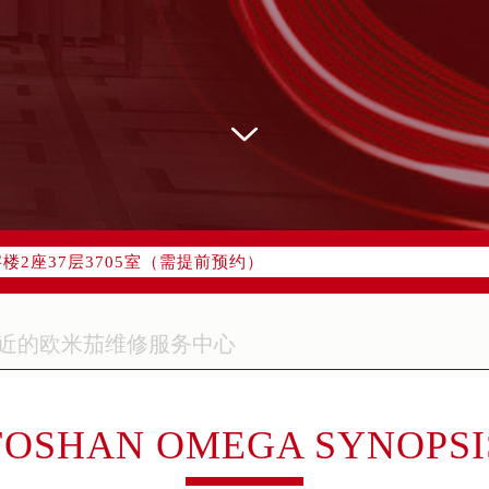
网络优化升级公告
线：400-877-2083
77-2083，服务覆盖中国大陆、香港、澳门、台湾全部区域（非大陆
网点地址：
字楼W3座6层602室（需提前预约）
国际中心写字楼D座11层1102室（需提前预约）
融中心写字楼26层2603室（需提前预约）
2座37层3705室（需提前预约）
际广场写字楼8层806室（需提前预约）
南京中心写字楼22层C1-1室（需提前预约）
中心写字楼5号楼10层1008室（需提前预约）
FC国际金融中心写字楼35层3508室（需提前预约）
楼1号楼18层1803室（需提前预约）
字楼1号楼16层1604室（需提前预约）
FOSHAN OMEGA SYNOPSI
务中心东塔写字楼（华润万象城）17层1706室（需提前预约）
场办公楼20层2009室（需提前预约）