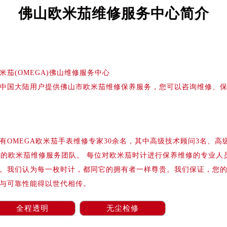
写字楼A座5层503-5室（需提前预约）
佛山欧米茄维修服务中心简介
广场写字楼4号楼22层2209室（需提前预约）
际中心写字楼8层805室（需提前预约）
易中心写字楼A座13层1304室（需提前预约）
绿地双子塔（中央广场）A1座办公楼14层07室（需提前预约）
米茄(OMEGA)佛山维修服务中心
心写字楼（万象城）15层1508室（需提前预约）
中国大陆用户提供佛山市欧米茄维修保养服务，您可以咨询维修、
际中心写字楼A塔7层704室（需提前预约）
世界贸易中心大厦南塔写字楼15层07室（需提前预约）
厦写字楼17层1701室（需提前预约）
厦写字楼1座30层05室（需提前预约）
OMEGA欧米茄手表维修专家30余名，其中高级技术顾问3名、高
字楼B座11层1104室（需提前预约）
业的欧米茄维修服务团队。 每位对欧米茄时计进行保养维修的专业人
写字楼15层03室（需提前预约）
。我们认为每一枚时计，都同它的拥有者一样尊贵。我们保证，您
心写字楼24层2406B室（需提前预约）
与可靠性能得以世代相传。
代广场写字楼9层902室（需提前预约）
号世茂环球金融中心写字楼（芙蓉广场）10层13室（需提前预约
全程透明
无尘检修
楼29层2905室（需提前预约）