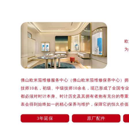
杭州市上城区钱江路1366号华润大厦
金华市金东区东市南街777号金华万达
绍兴市越城区胜利东路379号世茂天
嘉兴市南湖区广益路705号嘉兴世界贸
南昌市红谷滩新区红谷中大道998号
欧
济南市历下区经十路11111号华润中
为
广州市天河区天河路230号万菱汇国
广州市越秀区环市东路371-375号
深圳市罗湖区深南东路5001号华润大
惠州市惠城区江北文昌一路7号华贸大
佛山欧米茄维修服务中心（佛山欧米茄维修保养中心）拥有
厦门市思明区湖滨东路95号华润大厦写
技师10名，初级、中级技师10余名，现已形成了全国专
福州市鼓楼区五四路128-1号恒力城
都必须对时计本身、时计历史及其拥有者抱有充分的尊重
成都市锦江区人民东路6号SAC东原中
表会得到始终如一的精心保养与维护，保障它的恒久价值
重庆市江北区观音桥步行街2号融恒时
长沙市芙蓉区定王台街道建湘路393
3年延保
原厂配件
郑州市二七区铭功路10号华润大厦写字