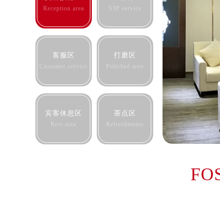
青岛市南区山东路6号华润大厦B座2
Reception area
VIP service
烟台市芝罘区胜利路139号万达金融中
长春市朝阳区西安大路727号中银大厦
贵阳市南明区都司高架桥路33号亨特
客服区
打磨区
昆明市盘龙区北京路928号同德昆明
Customer service
Polished area
石家庄市长安区中山东路39号勒泰中
西安市碑林区南关正街88号华侨城长
海口市龙华区金贸东路5号海口华润大厦
宾客休息区
茶点区
唐山市路南区新华东道100号万达广场
Rest area
Refreshments
台州市椒江区东海大道1800号腾达中
内蒙古自治区呼和浩特市玉泉区大学西
甘肃省兰州市七里河区西津西路16号兰
FO
重庆市解放碑渝中区民权路28号英利
黑龙江省大庆市萨尔图区会战大街欧
黑龙江省鹤岗市向阳区红军路欧米茄
黑龙江省黑河市爱辉区中央街欧米茄