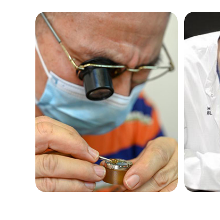
黑龙江省鸡西市鸡冠区红军路欧米茄
黑龙江省佳木斯市向阳区长安路欧米
黑龙江省牡丹江市东安区太平路欧米
黑龙江省七台河市桃山区大同街欧米
黑龙江省齐齐哈尔市龙沙区龙华路欧
黑龙江省双鸭山市尖山区新兴大街欧
黑龙江省绥化市北林区新华街与康庄
黑龙江省伊春市伊美区通河路欧米茄
吉林省白城市洮北区明仁南街欧米茄
吉林省白山市浑江区浑江大街欧米茄
吉林省吉林市船营区河南街欧米茄售
吉林省辽源市龙山区人民大街欧米茄
吉林省梅河口市新华街道梅河大街欧
吉林省四平市铁东区紫气大路与南九
吉林省松原市宁江区五环大街欧米茄
吉林省通化市东昌区环通乡江南大街