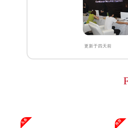
北京市东城区东长安街1号王府井东方
河北省保定市竞秀区朝阳北大街北国
内蒙古自治区阿拉善盟市左旗土尔扈
内蒙古自治区巴彦淖尔市临河区新华
内蒙古自治区包头市青山区幸福路甲
内蒙古自治区赤峰市红山区哈达街欧
更新于
四天前
内蒙古自治区鄂尔多斯市东胜区伊金
内蒙古自治区呼伦贝尔市海拉尔区中
内蒙古自治区通辽市科尔沁区明仁大
内蒙古自治区乌海市海勃湾区人民南
内蒙古自治区乌兰察布市集宁区恩和
内蒙古自治区锡林郭勒盟市锡林浩特
内蒙古自治区兴安盟市乌兰浩特市兴
山西省大同市平城区迎宾街欧米茄售
山西省晋城市城区黄华街欧米茄售后
头条
推荐
山西省晋中市榆次区顺城街欧米茄售