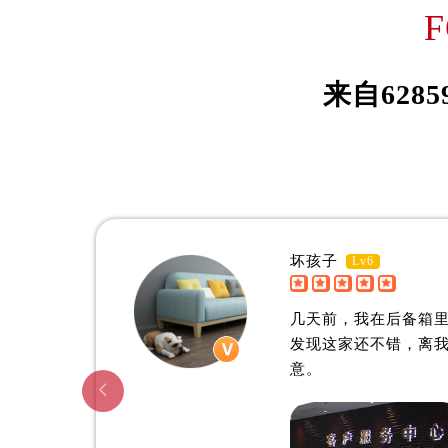
伊桑·威尔森
约
吉林省延边市延吉市解放路欧米茄售
辽宁省鞍山市铁东区站前街欧米茄售
资深欧米茄制表师
资深欧
辽宁省本溪市平山区胜利路欧米茄售
是佛山欧米茄维修服务中心
是佛山
来自
6285
辽宁省朝阳市双塔区新华路欧米茄售
(佛山欧米茄维修保养中心)
(佛山
辽宁省丹东市振兴区七经街欧米茄售
的高级技师之一
的高级
FoShan OMEGA Maintain center
FoSha
辽宁省抚顺市新抚区东一路欧米茄售
辽宁省阜新市海州区解放大街欧米茄
辽宁省葫芦岛市连山区中央路欧米茄
辽宁省锦州市古塔区中央大街欧米茄
坏孩子
Lv6
辽宁省辽阳市白塔区新运大街欧米茄


佛山欧米茄维修中心
辽宁省盘锦市兴隆台区石油大街欧米
几天前，我在后备箱
辽宁省铁岭市银州区南马路欧米茄售
发现这家还不错，离
辽宁省营口市站前区市府路与渤海大
意。
辽宁省沈阳市沈河区中街路137号亨

辽宁省沈阳市沈河区中街路83号亨
北京市朝阳区建国门外大街甲6号华熙