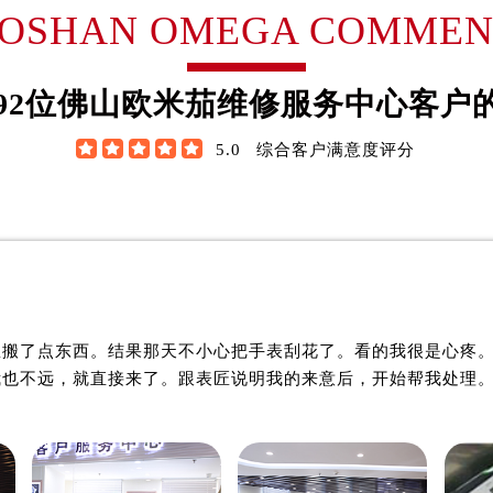
翰·维尔逊
詹姆士·布朗
FOSHAN OMEGA COMMEN
后服务中心（需提前预约）
后服务中心（需提前预约）
米茄制表师
资深欧米茄制表师
后服务中心（需提前预约）
欧米茄维修服务中心
是佛山欧米茄维修服务中心
92
位佛山欧米茄维修服务中心客户
后服务中心（需提前预约）
欧米茄维修保养中心)
(佛山欧米茄维修保养中心)
后服务中心（需提前预约）
技师之一
的高级技师之一





5.0
综合客户满意度评分
n OMEGA Maintain center
FoShan OMEGA Maintain c
后服务中心（需提前预约）
售后服务中心（需提前预约）
售后服务中心（需提前预约）
售后服务中心（需提前预约）
售后服务中心（需提前预约）

佛山欧米茄维修中心
佛山欧米茄维修中心
茄售后服务中心（需提前预约）
里搬了点东西。结果那天不小心把手表刮花了。看的我很是心疼
后服务中心（需提前预约）
我也不远，就直接来了。跟表匠说明我的来意后，开始帮我处理
街交叉口欧米茄售后服务中心（需提前预约）
得利名表维修授权店1楼欧米茄售后服务中心（需提前预约）
得利名表维修授权店1楼欧米茄售后服务中心（需提前预约）
国际中心D座11层1102室欧米茄售后服务中心（需提前预约）