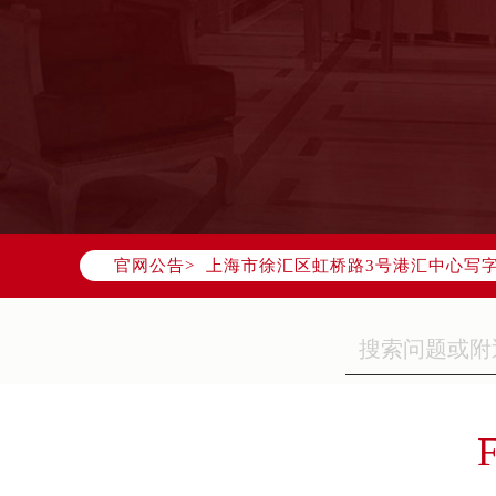
2026年7月欧米茄中国区售后服务
2026年7月欧米茄全国官方售后客户服务热
欧米茄官方全国统一服务热线400-8
2026年7月欧米茄售后服务中心最新
北京市东城区东长安街1号东方广场写
北京市朝阳区建国门外大街甲6号华熙
天津市和平区赤峰道136号天津国际金
上海市徐汇区虹桥路3号港汇中心写字楼
官网公告>
上海市黄浦区南京东路299号宏伊国
南京市秦淮区中山南路1号（新街口）
常州市新北区龙锦路1590号现代传媒
徐州市鼓楼区淮海东路29号苏宁广场I
扬州市邗江区国展路29号星耀天地写字
盐城市盐都区世纪大道5号盐城金融城写
泰州市海陵区永定东路399号置地商
宁波市江北区大闸南路500号来福士广