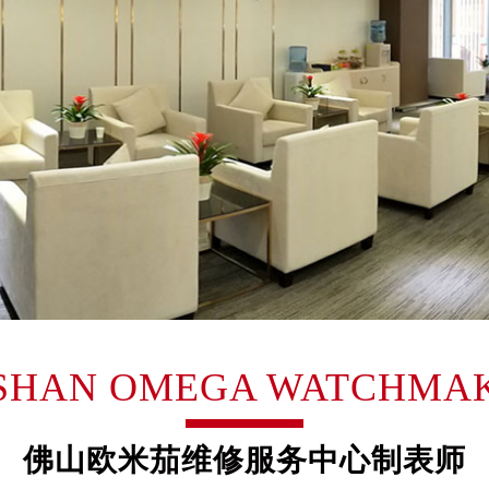
2层04室（需提前预约）
心A座907室（需提前预约）
A座(旺进大厦)18层09室（需提前预约）
国际金融中心14楼14D（需提前预约）
广场写字楼10层06室（需提前预约）
心写字楼B座13层07室（需提前预约）
安国际中心E座6楼10室（需提前预约）
B座17层1707室（需提前预约）
写字楼A座10层1002室（需提前预约）
心东1幢20楼2002室（需提前预约）
街70号华润万象城写字楼（鄂尔多斯大厦）23层2326室（需
州中心写字楼21层2102室（需提前预约）
SHAN OMEGA WATCHMA
国际金融中心写字楼20层01室（需提前预约）
米茄售后服务中心（需提前预约）
售后服务中心（需提前预约）
佛山欧米茄维修服务中心制表师
售后服务中心（需提前预约）