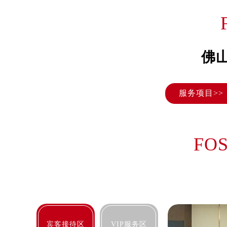
太原市迎泽区解放路15号亨得利名
沈阳市沈河区中街路137号亨得利名
沈阳市沈河区中街路83号亨得利名
乌鲁木齐市天山区红山路26号时代广场
佛
温州市鹿城区锦绣路1067号置信广场
哈尔滨市道里区友谊西路600号富力中
服务项目>>
大连市中山区人民路15号国际金融大
佛山市禅城区季华五路57号万科金融中
东莞市东城街道鸿福东路1号民盈国贸
无锡市梁溪区人民中路139号恒隆广场
FO
南通市崇川区工农路57号圆融广场写字
苏州市苏州工业园区星港街199号苏州
武汉市江汉区解放大道686号世界贸易
南宁市青秀区金湖路59号地王大厦12
合肥市蜀山区潜山路111号万象城华润
泉州市丰泽区宝洲路729号浦西万达中
宾客接待区
VIP服务区