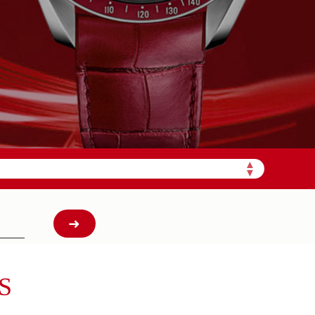
需加拨“+86”）
▲
▼
S