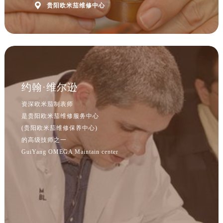
河北省保定市竞秀区朝阳北大街北国先天下欧米茄售后服务中心（需提前预约）

贵阳欧米茄维修中心
内蒙古自治区阿拉善盟市左旗土尔扈特大街欧米茄售后服务中心（需提前预约）
内蒙古自治区巴彦淖尔市临河区新华街欧米茄售后服务中心（需提前预约）
内蒙古自治区包头市青山区幸福路甲3号王府井百货名表维修欧米茄售后服务中心（需提前预约）
内蒙古自治区赤峰市红山区哈达街欧米茄售后服务中心（需提前预约）
内蒙古自治区鄂尔多斯市东胜区伊金霍洛街欧米茄售后服务中心（需提前预约）
约翰·维尔逊
内蒙古自治区呼伦贝尔市海拉尔区中央街欧米茄售后服务中心（需提前预约）
内蒙古自治区通辽市科尔沁区明仁大街欧米茄售后服务中心（需提前预约）
资深欧米茄制表师
内蒙古自治区乌海市海勃湾区人民南路欧米茄售后服务中心（需提前预约）
是贵阳欧米茄维修服务中心
(贵阳欧米茄维修保养中心)
内蒙古自治区乌兰察布市集宁区恩和大街欧米茄售后服务中心（需提前预约）
的高级技师之一
内蒙古自治区锡林郭勒盟市锡林浩特市光明街与额尔敦路交叉口欧米茄售后服务中心（需提前预约）
GuiYang OMEGA Maintain center
内蒙古自治区兴安盟市乌兰浩特市兴安大街欧米茄售后服务中心（需提前预约）
山西省大同市平城区迎宾街欧米茄售后服务中心（需提前预约）
山西省晋城市城区黄华街欧米茄售后服务中心（需提前预约）
山西省晋中市榆次区顺城街欧米茄售后服务中心（需提前预约）
山西省临汾市尧都区解放路欧米茄售后服务中心（需提前预约）