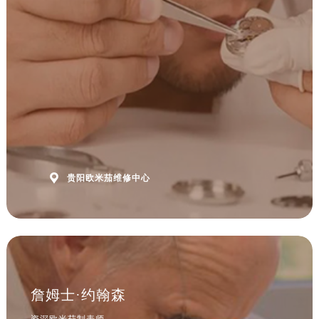
安徽省黄山市屯溪区黄山西路欧米茄售后服务中心（需提前预约）
安徽省六安市金安区解放中路欧米茄售后服务中心（需提前预约）
安徽省马鞍山市雨山区湖南西路欧米茄售后服务中心（需提前预约）
安徽省宿州市埇桥区人民中路欧米茄售后服务中心（需提前预约）
安徽省铜陵市铜官区石城大道欧米茄售后服务中心（需提前预约）
安徽省芜湖市镜湖区中山路步行街欧米茄售后服务中心（需提前预约）
安徽省宣城市宣州区叠嶂西路欧米茄售后服务中心（需提前预约）
福建省龙岩市新罗区九一南路欧米茄售后服务中心（需提前预约）
福建省南平市建阳区人民西路欧米茄售后服务中心（需提前预约）

贵阳欧米茄维修中心
福建省宁德市蕉城区天湖东路欧米茄售后服务中心（需提前预约）
福建省莆田市城厢区霞林街道荔华东大道欧米茄售后服务中心（需提前预约）
福建省三明市三元区东乾二路欧米茄售后服务中心（需提前预约）
福建省漳州市龙文区步港路欧米茄售后服务中心（需提前预约）
江苏省常州市新北区龙锦路1590号现代传媒中心5号楼10层1008室欧米茄售后服务中心（需提前预约）
江苏省淮安市清江浦区淮海北路欧米茄售后服务中心（需提前预约）
詹姆士·约翰森
江苏省连云港市海州区通灌北路欧米茄售后服务中心（需提前预约）
资深欧米茄制表师