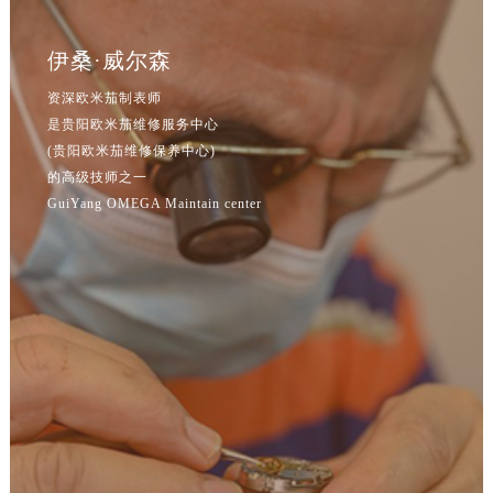
辽宁省鞍山市铁东区站前街欧米茄售后服务中心（需提前预约）
辽宁省本溪市平山区胜利路欧米茄售后服务中心（需提前预约）
伊桑·威尔森
辽宁省朝阳市双塔区新华路欧米茄售后服务中心（需提前预约）
资深欧米茄制表师
辽宁省丹东市振兴区七经街欧米茄售后服务中心（需提前预约）
是贵阳欧米茄维修服务中心
辽宁省抚顺市新抚区东一路欧米茄售后服务中心（需提前预约）
(贵阳欧米茄维修保养中心)
辽宁省阜新市海州区解放大街欧米茄售后服务中心（需提前预约）
的高级技师之一
辽宁省葫芦岛市连山区中央路欧米茄售后服务中心（需提前预约）
GuiYang OMEGA Maintain center
辽宁省锦州市古塔区中央大街欧米茄售后服务中心（需提前预约）
辽宁省辽阳市白塔区新运大街欧米茄售后服务中心（需提前预约）
辽宁省盘锦市兴隆台区石油大街欧米茄售后服务中心（需提前预约）
辽宁省铁岭市银州区南马路欧米茄售后服务中心（需提前预约）
辽宁省营口市站前区市府路与渤海大街交叉口欧米茄售后服务中心（需提前预约）
辽宁省沈阳市沈河区中街路137号亨得利名表维修授权店1楼欧米茄售后服务中心（需提前预约）
辽宁省沈阳市沈河区中街路83号亨得利名表维修授权店1楼欧米茄售后服务中心（需提前预约）
北京市朝阳区建国门外大街甲6号华熙国际中心D座11层1102室欧米茄售后服务中心（需提前预约）
北京市东城区东长安街1号王府井东方广场W3座6层602室欧米茄售后服务中心（需提前预约）