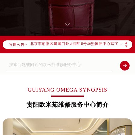
2026年7月欧米茄全国官方售后客户服务热线：400-877-2083
欧米茄官方全国统一服务热线400-877-2083，服务覆盖中国大陆、香港、澳门、台湾全部区域（非大陆需加拨“+86”）
2026年7月欧米茄售后服务中心最新网点地址：
北京市东城区东长安街1号东方广场写字楼W3座6层602室（需提前预约）
北京市朝阳区建国门外大街甲6号华熙国际中心写字楼D座11层1102室（需提前预约）
▲
官网公告>
天津市和平区赤峰道136号天津国际金融中心写字楼26层2603室（需提前预约）
▼
上海市徐汇区虹桥路3号港汇中心写字楼2座37层3705室（需提前预约）
上海市黄浦区南京东路299号宏伊国际广场写字楼8层806室（需提前预约）
南京市秦淮区中山南路1号（新街口）南京中心写字楼22层C1-1室（需提前预约）
常州市新北区龙锦路1590号现代传媒中心写字楼5号楼10层1008室（需提前预约）
徐州市鼓楼区淮海东路29号苏宁广场IFC国际金融中心写字楼35层3508室（需提前预约）
GUIYANG OMEGA SYNOPSIS
扬州市邗江区国展路29号星耀天地写字楼1号楼18层1803室（需提前预约）
贵阳欧米茄维修服务中心简介
盐城市盐都区世纪大道5号盐城金融城写字楼1号楼16层1604室（需提前预约）
泰州市海陵区永定东路399号置地商务中心东塔写字楼（华润万象城）17层1706室（需提前预约）
宁波市江北区大闸南路500号来福士广场办公楼20层2009室（需提前预约）
杭州市上城区钱江路1366号华润大厦写字楼A座5层503-5室（需提前预约）