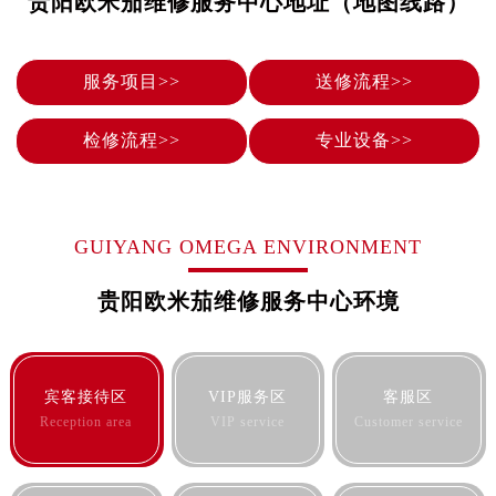
贵阳欧米茄维修服务中心地址（地图线路）
烟台市芝罘区胜利路139号万达金融中心A座907室（需提前预约）
长春市朝阳区西安大路727号中银大厦A座(旺进大厦)18层09室（需提前预约）
贵阳市南明区都司高架桥路33号亨特国际金融中心14楼14D（需提前预约）
服务项目>>
送修流程>>
昆明市盘龙区北京路928号同德昆明广场写字楼10层06室（需提前预约）
石家庄市长安区中山东路39号勒泰中心写字楼B座13层07室（需提前预约）
检修流程>>
专业设备>>
西安市碑林区南关正街88号华侨城长安国际中心E座6楼10室（需提前预约）
海口市龙华区金贸东路5号海口华润大厦B座17层1707室（需提前预约）
唐山市路南区新华东道100号万达广场写字楼A座10层1002室（需提前预约）
GUIYANG OMEGA ENVIRONMENT
台州市椒江区东海大道1800号腾达中心东1幢20楼2002室（需提前预约）
内蒙古自治区呼和浩特市玉泉区大学西街70号华润万象城写字楼（鄂尔多斯大厦）23层2326室（需提前预约）
贵阳欧米茄维修服务中心环境
甘肃省兰州市七里河区西津西路16号兰州中心写字楼21层2102室（需提前预约）
重庆市解放碑渝中区民权路28号英利国际金融中心写字楼20层01室（需提前预约）
黑龙江省大庆市萨尔图区会战大街欧米茄售后服务中心（需提前预约）
宾客接待区
VIP服务区
客服区
黑龙江省鹤岗市向阳区红军路欧米茄售后服务中心（需提前预约）
Reception area
VIP service
Customer service
黑龙江省黑河市爱辉区中央街欧米茄售后服务中心（需提前预约）
黑龙江省鸡西市鸡冠区红军路欧米茄售后服务中心（需提前预约）