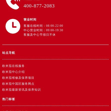
广东省阳江市江城区东风一路欧米茄售后服务中心（需提前预约）
400-877-2083
广东省云浮市云城区金山路欧米茄售后服务中心（需提前预约）
广东省湛江市赤坎区观海北路欧米茄售后服务中心（需提前预约）
营业时间
广东省肇庆市端州区信安大道与砚都大道交汇处欧米茄售后服务中心（需提前预约）
客服在线时间：08:00-22:00
广西壮族自治区百色市右江区中山二路欧米茄售后服务中心（需提前预约）
中心营业时间：09:00-19:30
客服及中心节假日不休
广西壮族自治区北海市海城区北京路欧米茄售后服务中心（需提前预约）
广西壮族自治区崇左市江州区石景林街道友谊大道与丽川路交汇处欧米茄售后服务中心（需提前预约）
广西壮族自治区防城港市港口区金花茶大道欧米茄售后服务中心（需提前预约）
站点导航
广西壮族自治区贵港市港北区港城街道布山大道与仙衣路交叉口欧米茄售后服务中心（需提前预约）
广西壮族自治区桂林市秀峰区红岭路欧米茄售后服务中心（需提前预约）
欧米茄在线服务
广西壮族自治区河池市金城江区金城江街道朝阳路欧米茄售后服务中心（需提前预约）
欧米茄中心介绍
欧米茄维修及保养项目
广西壮族自治区贺州市八步区城东街道灵峰南路欧米茄售后服务中心（需提前预约）
欧米茄中国区服务网点
广西壮族自治区来宾市兴宾区桂中大道欧米茄售后服务中心（需提前预约）
欧米茄最新资讯及保养知识
广西壮族自治区柳州市城中区中山中路欧米茄售后服务中心（需提前预约）
热门标签
广西壮族自治区钦州市钦南区金海湾东大街欧米茄售后服务中心（需提前预约）
广西壮族自治区梧州市万秀区龙湖镇高旺路欧米茄售后服务中心（需提前预约）