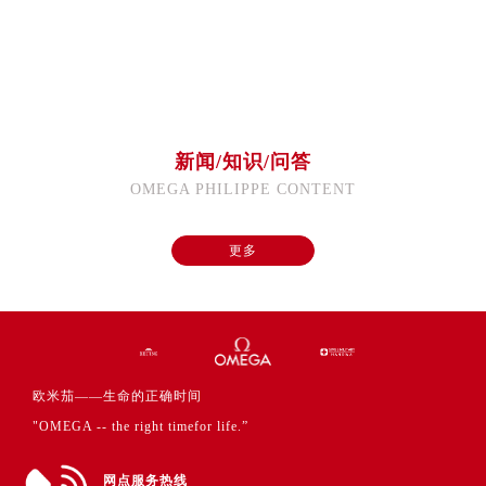
福建省福州市鼓楼区五四路128-1号恒力城写字楼15层03室欧米茄售后服务中心（需提前预约）
福建省厦门市思明区湖滨东路95号万象城华润大厦B座11层1104室欧米茄售后服务中心（需提前预约）
广东省潮州市潮安区新风路与潮汕路交汇处欧米茄售后服务中心（需提前预约）
广东省广州市天河区天河路230号万菱汇国际中心A塔7层704室欧米茄售后服务中心（需提前预约）
广东省广州市越秀区环市东路371-375号世界贸易中心大厦南塔15层1507室欧米茄售后服务中心（需提前预约）
新闻/知识/问答
广东省河源市源城区越王大道欧米茄售后服务中心（需提前预约）
OMEGA PHILIPPE CONTENT
广东省惠州市惠城区江北文昌一路7号华贸大厦1座30层3005室欧米茄售后服务中心（需提前预约）
广东省江门市蓬江区广场西路欧米茄售后服务中心（需提前预约）
更多
广东省揭阳市榕城进贤门步行街欧米茄售后服务中心（需提前预约）
广东省茂名市电白区水东街道迎宾大道欧米茄售后服务中心（需提前预约）
广东省梅州市梅江区金燕大道欧米茄售后服务中心（需提前预约）
广东省清远市清城区湖西路欧米茄售后服务中心（需提前预约）
广东省汕头市龙湖区长平路欧米茄售后服务中心（需提前预约）
欧米茄——生命的正确时间
广东省汕尾市城区香洲街道园林社区翠园街欧米茄售后服务中心（需提前预约）
"OMEGA -- the right timefor life.”
广东省韶关市武江区芙蓉新区与老城中心交汇处欧米茄售后服务中心（需提前预约）
广东省深圳市罗湖区深南东路5001号华润大厦17层1701室欧米茄售后服务中心（需提前预约）
网点服务热线