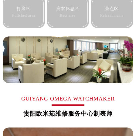
黑龙江省佳木斯市向阳区长安路欧米茄售后服务中心（需提前预约）
打磨区
宾客休息区
茶点区
黑龙江省牡丹江市东安区太平路欧米茄售后服务中心（需提前预约）
Polished area
Rest area
Refreshments
黑龙江省七台河市桃山区大同街欧米茄售后服务中心（需提前预约）
黑龙江省齐齐哈尔市龙沙区龙华路欧米茄售后服务中心（需提前预约）
黑龙江省双鸭山市尖山区新兴大街欧米茄售后服务中心（需提前预约）
黑龙江省绥化市北林区新华街与康庄路交叉口欧米茄售后服务中心（需提前预约）
黑龙江省伊春市伊美区通河路欧米茄售后服务中心（需提前预约）
吉林省白城市洮北区明仁南街欧米茄售后服务中心（需提前预约）
吉林省白山市浑江区浑江大街欧米茄售后服务中心（需提前预约）
吉林省吉林市船营区河南街欧米茄售后服务中心（需提前预约）
吉林省辽源市龙山区人民大街欧米茄售后服务中心（需提前预约）
吉林省梅河口市新华街道梅河大街欧米茄售后服务中心（需提前预约）
GUIYANG OMEGA WATCHMAKER
吉林省四平市铁东区紫气大路与南九经街交汇处欧米茄售后服务中心（需提前预约）
贵阳欧米茄维修服务中心制表师
吉林省松原市宁江区五环大街欧米茄售后服务中心（需提前预约）
吉林省通化市东昌区环通乡江南大街欧米茄售后服务中心（需提前预约）
吉林省延边市延吉市解放路欧米茄售后服务中心（需提前预约）