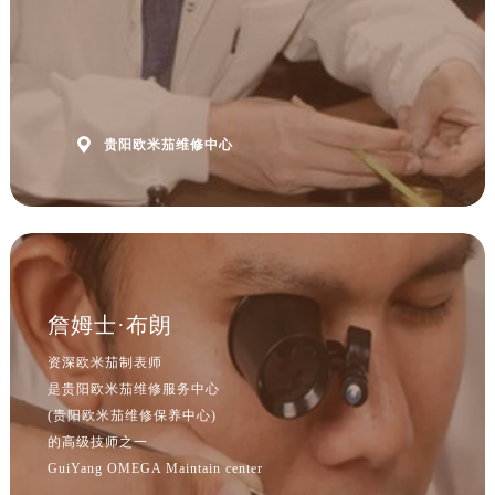
山西省吕梁市离石区永宁中路与建设街交叉口欧米茄售后服务中心（需提前预约）
山西省朔州市朔城区怡西路与鄯阳西街交汇处欧米茄售后服务中心（需提前预约）
山西省忻州市忻府区和平东街与七一南路交叉口欧米茄售后服务中心（需提前预约）
山西省阳泉市郊区平阳东街与新城大道交叉口欧米茄售后服务中心（需提前预约）
山西省运城市盐湖区河东街欧米茄售后服务中心（需提前预约）

贵阳欧米茄维修中心
山西省长治市潞州区英雄中路欧米茄售后服务中心（需提前预约）
山西省太原市迎泽区迎泽街道解放路15号亨得利名表维修授权店3楼欧米茄售后服务中心（需提前预约）
天津市和平区赤峰道136号天津国际金融中心26层2603室欧米茄售后服务中心（需提前预约）
安徽省安庆市迎江区人民路欧米茄售后服务中心（需提前预约）
安徽省蚌埠市蚌山区淮河路欧米茄售后服务中心（需提前预约）
安徽省亳州市谯城区魏武大道欧米茄售后服务中心（需提前预约）
詹姆士·布朗
安徽省池州市贵池区长江路欧米茄售后服务中心（需提前预约）
资深欧米茄制表师
安徽省滁州市琅琊区南谯北路欧米茄售后服务中心（需提前预约）
是贵阳欧米茄维修服务中心
安徽省阜阳市颍州区颍州北路欧米茄售后服务中心（需提前预约）
(贵阳欧米茄维修保养中心)
安徽省淮北市相山区淮海路欧米茄售后服务中心（需提前预约）
的高级技师之一
GuiYang OMEGA Maintain center
安徽省淮南市田家庵区国庆中路欧米茄售后服务中心（需提前预约）