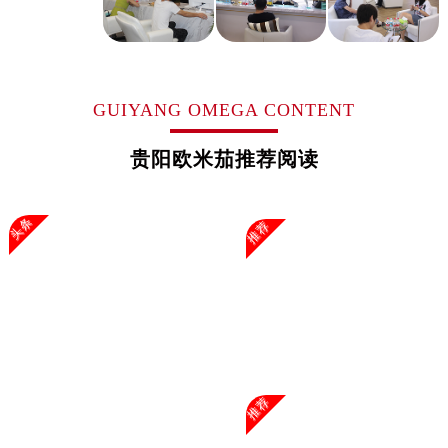
浙江省杭州市上城区钱江路1366号华润大厦A座5层503-5室欧米茄售后服务中心（需提前预约）
浙江省湖州市吴兴区劳动路欧米茄售后服务中心（需提前预约）
浙江省嘉兴市南湖区广益路705号嘉兴世界贸易中心A座13层1304室欧米茄售后服务中心（需提前预约）
浙江省金华市金东区东市南街777号金华万达广场4号楼22楼2209室欧米茄售后服务中心（需提前预约）
GUIYANG OMEGA CONTENT
浙江省丽水市莲都区解放街欧米茄售后服务中心（需提前预约）
浙江省宁波市江北区大闸南路500号来福士广场办公楼20层2009室欧米茄售后服务中心（需提前预约）
贵阳欧米茄推荐阅读
浙江省衢州市柯城区上街欧米茄售后服务中心（需提前预约）
浙江省绍兴市越城区胜利东路379号世茂天际中心写字楼8层805室欧米茄售后服务中心（需提前预约）
头条
推荐
浙江省舟山市定海区解放东路欧米茄售后服务中心（需提前预约）
澳门特别行政区大堂区议事亭前地（新马路）欧米茄售后服务中心（需提前预约）
澳门特别行政区风顺堂区南湾大马路欧米茄售后服务中心（需提前预约）
澳门特别行政区花地玛堂区关闸广场欧米茄售后服务中心（需提前预约）
澳门特别行政区花王堂区大三巴商圈欧米茄售后服务中心（需提前预约）
澳门特别行政区嘉模堂区官也街欧米茄售后服务中心（需提前预约）
澳门省路氹城市金光大道欧米茄售后服务中心（需提前预约）
推荐
澳门特别行政区望德堂区塔石广场欧米茄售后服务中心（需提前预约）