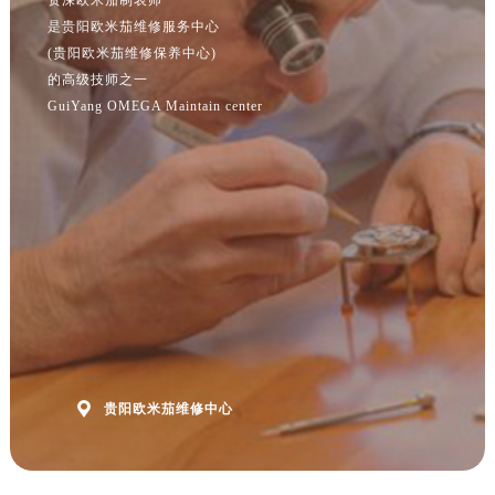
江苏省南京市秦淮区中山南路1号南京中心22层22-C1-C3室欧米茄售后服务中心（需提前预约）
是贵阳欧米茄维修服务中心
江苏省宿迁市宿城区西湖路欧米茄售后服务中心（需提前预约）
(贵阳欧米茄维修保养中心)
江苏省泰州市海陵区永定东路399号置地商务中心东塔（华润万象城）17层1706室欧米茄售后服务中心（需提前预约）
的高级技师之一
江苏省徐州市鼓楼区淮海东路29号苏宁广场IFC国际金融中心35层3508室欧米茄售后服务中心（需提前预约）
GuiYang OMEGA Maintain center
江苏省盐城市盐都区世纪大道5号盐城金融城写字楼1号楼16层1604室欧米茄售后服务中心（需提前预约）
江苏省扬州市邗江区国展路29号星耀天地写字楼1号楼18层1803室欧米茄售后服务中心（需提前预约）
江苏省镇江市京口区中山东路欧米茄售后服务中心（需提前预约）
江西省抚州市临川区赣东大道欧米茄售后服务中心（需提前预约）
江西省赣州市章贡区文清路欧米茄售后服务中心（需提前预约）
江西省吉安市吉州区井冈山大道欧米茄售后服务中心（需提前预约）
江西省景德镇市珠山区珠山中路欧米茄售后服务中心（需提前预约）
江西省九江市浔阳区浔阳路欧米茄售后服务中心（需提前预约）
江西省南昌市红谷滩新区红谷中大道998号绿地双子塔（中央广场）A1座办公楼14层1407室欧米茄售后服务中心（需提前预约）

贵阳欧米茄维修中心
江西省萍乡市安源区萍安北大道与康庄路交叉口欧米茄售后服务中心（需提前预约）
江西省上饶市信州区滨江西路欧米茄售后服务中心（需提前预约）
江西省新余市渝水区北湖西路欧米茄售后服务中心（需提前预约）