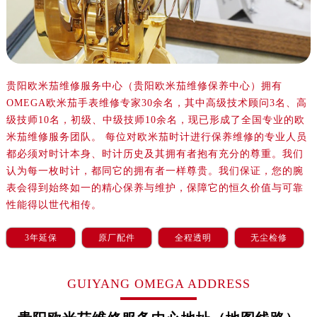
沈阳市沈河区中街路137号亨得利名表服务中心（品牌授权店）1层整层（需提前预约）
沈阳市沈河区中街路83号亨得利名表服务中心（品牌授权店）1层整层（需提前预约）
乌鲁木齐市天山区红山路26号时代广场（CCMALL）C座17层17-B（需提前预约）
温州市鹿城区锦绣路1067号置信广场10层1015室（需提前预约）
哈尔滨市道里区友谊西路600号富力中心T2座写字楼29层03室（需提前预约）
贵阳欧米茄维修服务中心（贵阳欧米茄维修保养中心）拥有
OMEGA欧米茄手表维修专家30余名，其中高级技术顾问3名、高
大连市中山区人民路15号国际金融大厦7层G室（需提前预约）
级技师10名，初级、中级技师10余名，现已形成了全国专业的欧
佛山市禅城区季华五路57号万科金融中心C座12层1205室（需提前预约）
米茄维修服务团队。 每位对欧米茄时计进行保养维修的专业人员
东莞市东城街道鸿福东路1号民盈国贸中心T1写字楼9层907室（需提前预约）
都必须对时计本身、时计历史及其拥有者抱有充分的尊重。我们
无锡市梁溪区人民中路139号恒隆广场写字楼1座11层1104室（需提前预约）
认为每一枚时计，都同它的拥有者一样尊贵。我们保证，您的腕
南通市崇川区工农路57号圆融广场写字楼16层1603室（需提前预约）
表会得到始终如一的精心保养与维护，保障它的恒久价值与可靠
苏州市苏州工业园区星港街199号苏州中心办公楼C座22层08室（需提前预约）
性能得以世代相传。
武汉市江汉区解放大道686号世界贸易大厦38层09室（需提前预约）
3年延保
原厂配件
全程透明
无尘检修
南宁市青秀区金湖路59号地王大厦12楼1224室（需提前预约）
合肥市蜀山区潜山路111号万象城华润大厦B座12楼03室（需提前预约）
GUIYANG OMEGA ADDRESS
泉州市丰泽区宝洲路729号浦西万达中心写字楼A座7楼709室（需提前预约）
青岛市南区山东路6号华润大厦B座22层04室（需提前预约）