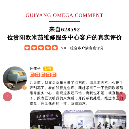
江西省宜春市袁州区中山中路欧米茄售后服务中心（需提前预约）
江西省鹰潭市月湖区胜利东路欧米茄售后服务中心（需提前预约）
GUIYANG OMEGA COMMENT
山东省德州市德城区东风中路欧米茄售后服务中心（需提前预约）
山东省东营市东营区济南路欧米茄售后服务中心（需提前预约）
来自
628592
山东省济南市历下区经十路11111号华润中心写字楼（万象城）15层1508室欧米茄售后服务中心（需提前预约）
位贵阳欧米茄维修服务中心客户的真实评价
山东省济宁市任城区太白楼路欧米茄售后服务中心（需提前预约）





5.0
综合客户满意度评分
山东省莱芜市文化南路8号银座商城名表维修一楼名表维修欧米茄售后服务中心（需提前预约）
山东省临沂市兰山区解放路欧米茄售后服务中心（需提前预约）
山东省日照市东港区烟台路欧米茄售后服务中心（需提前预约）
Lv6
坏孩子
山东省泰安市泰山区财源街道泰山大街欧米茄售后服务中心（需提前预约）
几天前，我在后备箱里搬了点东西。结果那天不小心把手
山东省威海市环翠区新威海路89号振华商厦一楼名表维修欧米茄售后服务中心（需提前预约）
表刮花了。看的我很是心疼。我赶紧找了一下贵阳欧米茄
山东省潍坊市奎文区东风东街欧米茄售后服务中心（需提前预约）
维修服务中心，发现这家还不错，离我也不远，就直接来


了。跟表匠说明我的来意后，开始帮我处理。经过表匠的
山东省枣庄市滕州市北辛路与善国路交叉口欧米茄售后服务中心（需提前预约）
修复，完全像新的一样，我很满意。
山东省淄博市张店区金晶大道欧米茄售后服务中心（需提前预约）
上海市黄浦区南京东路299号宏伊国际广场写字楼8层806室欧米茄售后服务中心（需提前预约）
上海市徐汇区虹桥路3号港汇中心2座37层3705室欧米茄售后服务中心（需提前预约）