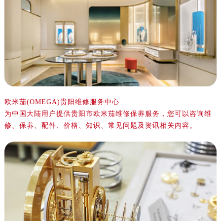
金华市金东区东市南街777号金华万达广场写字楼4号楼22层2209室（需提前预约）
绍兴市越城区胜利东路379号世茂天际中心写字楼8层805室（需提前预约）
嘉兴市南湖区广益路705号嘉兴世界贸易中心写字楼A座13层1304室（需提前预约）
南昌市红谷滩新区红谷中大道998号绿地双子塔（中央广场）A1座办公楼14层07室（需提前预约）
济南市历下区经十路11111号华润中心写字楼（万象城）15层1508室（需提前预约）
广州市天河区天河路230号万菱汇国际中心写字楼A塔7层704室（需提前预约）
广州市越秀区环市东路371-375号世界贸易中心大厦南塔写字楼15层07室（需提前预约）
深圳市罗湖区深南东路5001号华润大厦写字楼17层1701室（需提前预约）
欧米茄(OMEGA)贵阳维修服务中心
为中国大陆用户提供贵阳市欧米茄维修保养服务，您可以咨询维
惠州市惠城区江北文昌一路7号华贸大厦写字楼1座30层05室（需提前预约）
修、保养、配件、价格、知识、常见问题及资讯相关内容。
厦门市思明区湖滨东路95号华润大厦写字楼B座11层1104室（需提前预约）
福州市鼓楼区五四路128-1号恒力城写字楼15层03室（需提前预约）
成都市锦江区人民东路6号SAC东原中心写字楼24层2406B室（需提前预约）
重庆市江北区观音桥步行街2号融恒时代广场写字楼9层902室（需提前预约）
长沙市芙蓉区定王台街道建湘路393号世茂环球金融中心写字楼（芙蓉广场）10层13室（需提前预约）
郑州市二七区铭功路10号华润大厦写字楼29层2905室（需提前预约）
太原市迎泽区解放路15号亨得利名表服务中心（品牌授权店）3层整层（需提前预约）