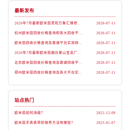
内蒙古自治区包头市青山区幸福路甲3号王府井百货名表维修欧米茄售后服务中心（需提前预约）
最新发布
内蒙古自治区赤峰市红山区哈达街欧米茄售后服务中心（需提前预约）
内蒙古自治区鄂尔多斯市东胜区伊金霍洛街欧米茄售后服务中心（需提前预约）
2026年7月最新欧米茄贵阳万象汇维修保养服务电话
2026-07-11
内蒙古自治区呼伦贝尔市海拉尔区中央街欧米茄售后服务中心（需提前预约）
杭州欧米茄回收价格查询和各大回收平台实测排行（2026年7月最新数据）
2026-07-11
内蒙古自治区通辽市科尔沁区明仁大街欧米茄售后服务中心（需提前预约）
欧米茄回收价格查询及靠谱平台实测排行(2026年7月最新)
2026-07-11
内蒙古自治区乌海市海勃湾区人民南路欧米茄售后服务中心（需提前预约）
2026年7月最新欧米茄烟台莱山宝龙广场维修保养服务电话
2026-07-11
内蒙古自治区乌兰察布市集宁区恩和大街欧米茄售后服务中心（需提前预约）
北京欧米茄回收价格查询及靠谱回收平台实测排行（2026年7月最新数据）
2026-07-11
内蒙古自治区锡林郭勒盟市锡林浩特市光明街与额尔敦路交叉口欧米茄售后服务中心（需提前预约）
内蒙古自治区兴安盟市乌兰浩特市兴安大街欧米茄售后服务中心（需提前预约）
郑州欧米茄回收价格查询及各大平台实测排行(2026年7月最新数据)
2026-07-11
山西省大同市平城区迎宾街欧米茄售后服务中心（需提前预约）
山西省晋城市城区黄华街欧米茄售后服务中心（需提前预约）
山西省晋中市榆次区顺城街欧米茄售后服务中心（需提前预约）
站点热门
山西省临汾市尧都区解放路欧米茄售后服务中心（需提前预约）
山西省吕梁市离石区永宁中路与建设街交叉口欧米茄售后服务中心（需提前预约）
欧米茄如何消磁？
2022-12-09
山西省朔州市朔城区怡西路与鄯阳西街交汇处欧米茄售后服务中心（需提前预约）
欧米茄手表表带的保养方法有哪些？
2023-01-07
山西省忻州市忻府区和平东街与七一南路交叉口欧米茄售后服务中心（需提前预约）