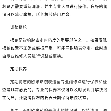
昆明市盘龙区北京路928号同德昆明广场写字楼10层06室（需提前预约）
芯是否需要重新润滑，并由专业人员进行操作。良好的润
石家庄市长安区中山东路39号勒泰中心写字楼B座13层07室（需提前预约）
滑可以减少摩擦，延长机芯使用寿命。
西安市碑林区南关正街88号华侨城长安国际中心E座6楼10室（需提前预约）
海口市龙华区金贸东路5号海口华润大厦B座17层1707室（需提前预约）
调整摆轮
唐山市路南区新华东道100号万达广场写字楼A座10层1002室（需提前预约）
摆轮是影响腕表走时精度的重要部件之一。如果发现
台州市椒江区东海大道1800号腾达中心东1幢20楼2002室（需提前预约）
内蒙古自治区呼和浩特市玉泉区大学西街70号华润万象城写字楼（鄂尔多斯大厦）23层2326室（需提前预约）
摆轮位置不正确或磨损严重，可能导致腕表停走。此时应
甘肃省兰州市七里河区西津西路16号兰州中心写字楼21层2102室（需提前预约）
由专业维修人员进行调整或更换。
重庆市解放碑渝中区民权路28号英利国际金融中心写字楼20层01室（需提前预约）
黑龙江省大庆市萨尔图区会战大街欧米茄售后服务中心（需提前预约）
定期保养
黑龙江省鹤岗市向阳区红军路欧米茄售后服务中心（需提前预约）
定期将您的欧米茄腕表送至专业维修点进行保养和检
黑龙江省黑河市爱辉区中央街欧米茄售后服务中心（需提前预约）
黑龙江省鸡西市鸡冠区红军路欧米茄售后服务中心（需提前预约）
查是非常必要的。专业的保养不仅可以及时发现并解决潜
黑龙江省佳木斯市向阳区长安路欧米茄售后服务中心（需提前预约）
在问题，还能确保您的爱表长期保持最佳状态。
黑龙江省牡丹江市东安区太平路欧米茄售后服务中心（需提前预约）
黑龙江省七台河市桃山区大同街欧米茄售后服务中心（需提前预约）
总之，面对欧米茄腕表停走的情况时，保持清洁、调