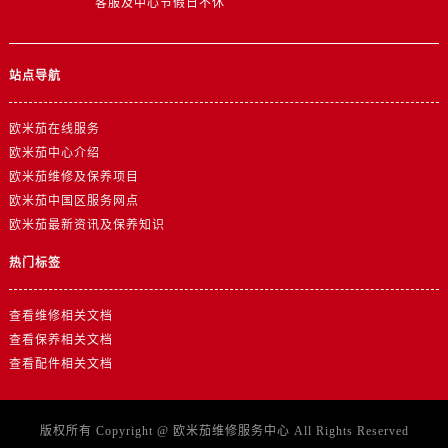
客服及中心节假日不休
山东省东营市东营区济南路欧米茄售后服务中心（需提前预约）
山东省济南市历下区经十路11111号华润中心写字楼（万象城）15层1508室欧米茄售后服务中心（需提前预约）
站点导航
山东省济宁市任城区太白楼路欧米茄售后服务中心（需提前预约）
山东省莱芜市文化南路8号银座商城名表维修一楼名表维修欧米茄售后服务中心（需提前预约）
欧米茄在线服务
山东省临沂市兰山区解放路欧米茄售后服务中心（需提前预约）
欧米茄中心介绍
山东省日照市东港区烟台路欧米茄售后服务中心（需提前预约）
欧米茄维修及保养项目
山东省泰安市泰山区财源街道泰山大街欧米茄售后服务中心（需提前预约）
欧米茄中国区服务网点
山东省威海市环翠区新威海路89号振华商厦一楼名表维修欧米茄售后服务中心（需提前预约）
欧米茄最新资讯及保养知识
山东省潍坊市奎文区东风东街欧米茄售后服务中心（需提前预约）
热门标签
山东省枣庄市滕州市北辛路与善国路交叉口欧米茄售后服务中心（需提前预约）
山东省淄博市张店区金晶大道欧米茄售后服务中心（需提前预约）
查看维修相关文档
上海市黄浦区南京东路299号宏伊国际广场写字楼8层806室欧米茄售后服务中心（需提前预约）
查看保养相关文档
上海市徐汇区虹桥路3号港汇中心2座37层3705室欧米茄售后服务中心（需提前预约）
查看配件相关文档
浙江省杭州市上城区钱江路1366号华润大厦A座5层503-5室欧米茄售后服务中心（需提前预约）
浙江省湖州市吴兴区劳动路欧米茄售后服务中心（需提前预约）
版权所有 Copyright @
欧米茄维修服务中心
All Rights Reserved
浙江省嘉兴市南湖区广益路705号嘉兴世界贸易中心A座13层1304室欧米茄售后服务中心（需提前预约）