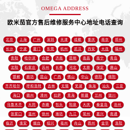
安徽省宿州市埇桥区人民中路欧米茄售后服务中心（需提前预约）
OMEGA ADDRESS
安徽省铜陵市铜官区石城大道欧米茄售后服务中心（需提前预约）
欧米茄官方售后维修服务中心地址电话查询
安徽省芜湖市镜湖区中山路步行街欧米茄售后服务中心（需提前预约）
安徽省宣城市宣州区叠嶂西路欧米茄售后服务中心（需提前预约）
福建省龙岩市新罗区九一南路欧米茄售后服务中心（需提前预约）
北京
上海
广州
深圳
天津
成都
重庆
南京
郑州
福建省南平市建阳区人民西路欧米茄售后服务中心（需提前预约）
长沙
宁波
厦门
东莞
杭州
武汉
西安
大连
福州
福建省宁德市蕉城区天湖东路欧米茄售后服务中心（需提前预约）
贵阳
哈尔滨
合肥
济南
昆明
南昌
南宁
青岛
福建省莆田市城厢区霞林街道荔华东大道欧米茄售后服务中心（需提前预约）
沈阳
石家庄
苏州
长春
河北
太原
保定
唐山
福建省三明市三元区东乾二路欧米茄售后服务中心（需提前预约）
邯郸
廊坊
昆山
广西
佛山
中山
德阳
绵阳
福建省漳州市龙文区步港路欧米茄售后服务中心（需提前预约）
齐齐哈尔
呼和浩特
吉林
无锡
芜湖
珠海
汕头
三亚
江苏省常州市新北区龙锦路1590号现代传媒中心5号楼10层1008室欧米茄售后服务中心（需提前预约）
海口
赣州
漳州
拉萨
青海
新疆
兰州
银川
江苏省淮安市清江浦区淮海北路欧米茄售后服务中心（需提前预约）
江苏省连云港市海州区通灌北路欧米茄售后服务中心（需提前预约）
乌鲁木齐
大同
赤峰
包头
阳泉
大庆
秦皇岛
沧州
江苏省南京市秦淮区中山南路1号南京中心22层22-C1-C3室欧米茄售后服务中心（需提前预约）
张家口
温州
徐州
潍坊
九江
常州
嘉兴
南通
江苏省宿迁市宿城区西湖路欧米茄售后服务中心（需提前预约）
临沂
淮安
烟台
绍兴
亳州
舟山
扬州
金华
洛阳
江苏省泰州市海陵区永定东路399号置地商务中心东塔（华润万象城）17层1706室欧米茄售后服务中心（需提前预约）