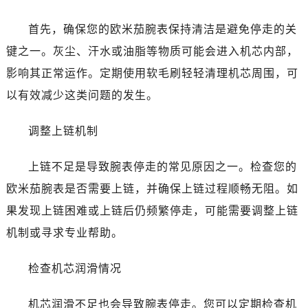
温州市鹿城区锦绣路1067号置信广场10层1015室（需提前预约）
首先，确保您的欧米茄腕表保持清洁是避免停走的关
哈尔滨市道里区友谊西路600号富力中心T2座写字楼29层03室（需提前预约）
键之一。灰尘、汗水或油脂等物质可能会进入机芯内部，
大连市中山区人民路15号国际金融大厦7层G室（需提前预约）
影响其正常运作。定期使用软毛刷轻轻清理机芯周围，可
佛山市禅城区季华五路57号万科金融中心C座12层1205室（需提前预约）
东莞市东城街道鸿福东路1号民盈国贸中心T1写字楼9层907室（需提前预约）
以有效减少这类问题的发生。
无锡市梁溪区人民中路139号恒隆广场写字楼1座11层1104室（需提前预约）
调整上链机制
南通市崇川区工农路57号圆融广场写字楼16层1603室（需提前预约）
苏州市苏州工业园区星港街199号苏州中心办公楼C座22层08室（需提前预约）
上链不足是导致腕表停走的常见原因之一。检查您的
武汉市江汉区解放大道686号世界贸易大厦38层09室（需提前预约）
欧米茄腕表是否需要上链，并确保上链过程顺畅无阻。如
南宁市青秀区金湖路59号地王大厦12楼1224室（需提前预约）
合肥市蜀山区潜山路111号万象城华润大厦B座12楼03室（需提前预约）
果发现上链困难或上链后仍频繁停走，可能需要调整上链
泉州市丰泽区宝洲路729号浦西万达中心写字楼A座7楼709室（需提前预约）
机制或寻求专业帮助。
青岛市南区山东路6号华润大厦B座22层04室（需提前预约）
烟台市芝罘区胜利路139号万达金融中心A座907室（需提前预约）
检查机芯润滑情况
长春市朝阳区西安大路727号中银大厦A座(旺进大厦)18层09室（需提前预约）
机芯润滑不足也会导致腕表停走。您可以定期检查机
贵阳市南明区都司高架桥路33号亨特国际金融中心14楼14D（需提前预约）