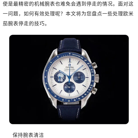
使是最精密的机械腕表也难免会遇到停走的情况。面对这
南昌市红谷滩新区红谷中大道998号绿地双子塔（中央广场）A1座办公楼14层07室（需提前预约）
一问题，如何有效处理呢？本文将为您盘点一些处理欧米
济南市历下区经十路11111号华润中心写字楼（万象城）15层1508室（需提前预约）
茄腕表停走的技巧。
广州市天河区天河路230号万菱汇国际中心写字楼A塔7层704室（需提前预约）
广州市越秀区环市东路371-375号世界贸易中心大厦南塔写字楼15层07室（需提前预约）
深圳市罗湖区深南东路5001号华润大厦写字楼17层1701室（需提前预约）
惠州市惠城区江北文昌一路7号华贸大厦写字楼1座30层05室（需提前预约）
厦门市思明区湖滨东路95号华润大厦写字楼B座11层1104室（需提前预约）
福州市鼓楼区五四路128-1号恒力城写字楼15层03室（需提前预约）
成都市锦江区人民东路6号SAC东原中心写字楼24层2406B室（需提前预约）
重庆市江北区观音桥步行街2号融恒时代广场写字楼9层902室（需提前预约）
长沙市芙蓉区定王台街道建湘路393号世茂环球金融中心写字楼（芙蓉广场）10层13室（需提前预约）
郑州市二七区铭功路10号华润大厦写字楼29层2905室（需提前预约）
太原市迎泽区解放路15号亨得利名表服务中心（品牌授权店）3层整层（需提前预约）
沈阳市沈河区中街路137号亨得利名表服务中心（品牌授权店）1层整层（需提前预约）
沈阳市沈河区中街路83号亨得利名表服务中心（品牌授权店）1层整层（需提前预约）
保持腕表清洁
乌鲁木齐市天山区红山路26号时代广场（CCMALL）C座17层17-B（需提前预约）