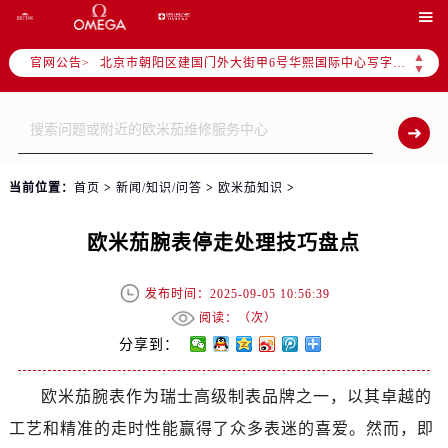

北京市东城区东长安街1号东方广场写字楼W3座6层602室（需提前预约）
北京市朝阳区建国门外大街甲6号华熙国际中心写字楼D座11层1102室（需提前预约）
▲
官网公告>
▼
天津市和平区赤峰道136号天津国际金融中心写字楼26层2603室（需提前预约）
上海市徐汇区虹桥路3号港汇中心写字楼2座37层3705室（需提前预约）
上海市黄浦区南京东路299号宏伊国际广场写字楼8层806室（需提前预约）
南京市秦淮区中山南路1号（新街口）南京中心写字楼22层C1-1室（需提前预约）
当前位置：
首页
>
新闻/知识/问答
>
欧米茄知识
>
常州市新北区龙锦路1590号现代传媒中心写字楼5号楼10层1008室（需提前预约）
徐州市鼓楼区淮海东路29号苏宁广场IFC国际金融中心写字楼35层3508室（需提前预约）
欧米茄腕表停走处理技巧盘点
扬州市邗江区国展路29号星耀天地写字楼1号楼18层1803室（需提前预约）
盐城市盐都区世纪大道5号盐城金融城写字楼1号楼16层1604室（需提前预约）
发布时间：2025-09-05 10:56:39
泰州市海陵区永定东路399号置地商务中心东塔写字楼（华润万象城）17层1706室（需提前预约）
阅读：（
次）
宁波市江北区大闸南路500号来福士广场办公楼20层2009室（需提前预约）
分享到：
杭州市上城区钱江路1366号华润大厦写字楼A座5层503-5室（需提前预约）
金华市金东区东市南街777号金华万达广场写字楼4号楼22层2209室（需提前预约）
欧米茄腕表作为瑞士高级制表品牌之一，以其卓越的
绍兴市越城区胜利东路379号世茂天际中心写字楼8层805室（需提前预约）
工艺和精准的走时性能赢得了众多表迷的喜爱。然而，即
嘉兴市南湖区广益路705号嘉兴世界贸易中心写字楼A座13层1304室（需提前预约）