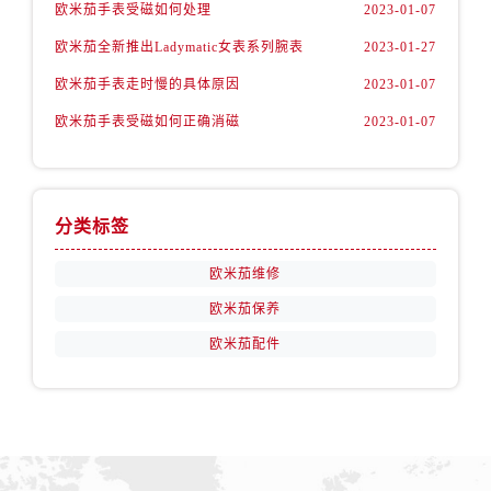
欧米茄手表受磁如何处理
2023-01-07
山西省阳泉市郊区平阳东街与新城大道交叉口欧米茄售后服务中心（需提前预约）
欧米茄全新推出Ladymatic女表系列腕表
2023-01-27
山西省运城市盐湖区河东街欧米茄售后服务中心（需提前预约）
欧米茄手表走时慢的具体原因
2023-01-07
山西省长治市潞州区英雄中路欧米茄售后服务中心（需提前预约）
山西省太原市迎泽区迎泽街道解放路15号亨得利名表维修授权店3楼欧米茄售后服务中心（需提前预约）
欧米茄手表受磁如何正确消磁
2023-01-07
天津市和平区赤峰道136号天津国际金融中心26层2603室欧米茄售后服务中心（需提前预约）
安徽省安庆市迎江区人民路欧米茄售后服务中心（需提前预约）
安徽省蚌埠市蚌山区淮河路欧米茄售后服务中心（需提前预约）
分类标签
安徽省亳州市谯城区魏武大道欧米茄售后服务中心（需提前预约）
安徽省池州市贵池区长江路欧米茄售后服务中心（需提前预约）
欧米茄维修
安徽省滁州市琅琊区南谯北路欧米茄售后服务中心（需提前预约）
欧米茄保养
安徽省阜阳市颍州区颍州北路欧米茄售后服务中心（需提前预约）
欧米茄配件
安徽省淮北市相山区淮海路欧米茄售后服务中心（需提前预约）
安徽省淮南市田家庵区国庆中路欧米茄售后服务中心（需提前预约）
安徽省黄山市屯溪区黄山西路欧米茄售后服务中心（需提前预约）
安徽省六安市金安区解放中路欧米茄售后服务中心（需提前预约）
安徽省马鞍山市雨山区湖南西路欧米茄售后服务中心（需提前预约）