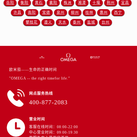
岳阳
衡阳
黄石
襄阳
株洲
湘潭
十堰
荆州
宜昌
江苏省徐州市鼓楼区淮海东路29号苏宁广场IFC国际金融中心35层3508室欧米茄售后服务中心（需提前预约）
许昌
南阳
常德
泉州
柳州
桂林
惠州
西宁
江苏省盐城市盐都区世纪大道5号盐城金融城写字楼1号楼16层1604室欧米茄售后服务中心（需提前预约）
攀枝花
遵义
天水
泰州
盐城
台州
江苏省扬州市邗江区国展路29号星耀天地写字楼1号楼18层1803室欧米茄售后服务中心（需提前预约）
江苏省镇江市京口区中山东路欧米茄售后服务中心（需提前预约）
江西省抚州市临川区赣东大道欧米茄售后服务中心（需提前预约）
江西省赣州市章贡区文清路欧米茄售后服务中心（需提前预约）
江西省吉安市吉州区井冈山大道欧米茄售后服务中心（需提前预约）
江西省景德镇市珠山区珠山中路欧米茄售后服务中心（需提前预约）
欧米茄——生命的正确时间
江西省九江市浔阳区浔阳路欧米茄售后服务中心（需提前预约）
"OMEGA -- the right timefor life.”
江西省南昌市红谷滩新区红谷中大道998号绿地双子塔（中央广场）A1座办公楼14层1407室欧米茄售后服务中心（需提前预约）
江西省萍乡市安源区萍安北大道与康庄路交叉口欧米茄售后服务中心（需提前预约）
网点服务热线
400-877-2083
江西省上饶市信州区滨江西路欧米茄售后服务中心（需提前预约）
江西省新余市渝水区北湖西路欧米茄售后服务中心（需提前预约）
江西省宜春市袁州区中山中路欧米茄售后服务中心（需提前预约）
营业时间
客服在线时间：08:00-22:00
江西省鹰潭市月湖区胜利东路欧米茄售后服务中心（需提前预约）
中心营业时间：09:00-19:30
山东省德州市德城区东风中路欧米茄售后服务中心（需提前预约）