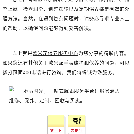
黑龙江省齐齐哈尔市龙沙区龙华路欧米茄售后服务中心（需提前预约）
整上链、检查润滑、调整摆轮以及定期保养都是有效的处
黑龙江省双鸭山市尖山区新兴大街欧米茄售后服务中心（需提前预约）
理方法。当然，在遇到复杂问题时，请务必寻求专业人士
黑龙江省绥化市北林区新华街与康庄路交叉口欧米茄售后服务中心（需提前预约）
的帮助，以确保问题能够得到妥善解决。
黑龙江省伊春市伊美区通河路欧米茄售后服务中心（需提前预约）
吉林省白城市洮北区明仁南街欧米茄售后服务中心（需提前预约）
吉林省白山市浑江区浑江大街欧米茄售后服务中心（需提前预约）
以上就是
欧米茄保养服务中心
为您分享的精彩内容。
吉林省吉林市船营区河南街欧米茄售后服务中心（需提前预约）
如果您还有其他关于欧米茄手表维护和保养的问题，可以
吉林省辽源市龙山区人民大街欧米茄售后服务中心（需提前预约）
拨打页面400电话进行咨询，我们将竭诚为您服务。
吉林省梅河口市新华街道梅河大街欧米茄售后服务中心（需提前预约）
吉林省四平市铁东区紫气大路与南九经街交汇处欧米茄售后服务中心（需提前预约）
吉林省松原市宁江区五环大街欧米茄售后服务中心（需提前预约）
吉林省通化市东昌区环通乡江南大街欧米茄售后服务中心（需提前预约）
吉林省延边市延吉市解放路欧米茄售后服务中心（需提前预约）
辽宁省鞍山市铁东区站前街欧米茄售后服务中心（需提前预约）
辽宁省本溪市平山区胜利路欧米茄售后服务中心（需提前预约）
赞一下
去提问
辽宁省朝阳市双塔区新华路欧米茄售后服务中心（需提前预约）