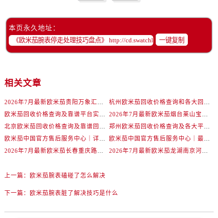
辽宁省丹东市振兴区七经街欧米茄售后服务中心（需提前预约）
辽宁省抚顺市新抚区东一路欧米茄售后服务中心（需提前预约）
本页永久地址：
辽宁省阜新市海州区解放大街欧米茄售后服务中心（需提前预约）
一键复制
辽宁省葫芦岛市连山区中央路欧米茄售后服务中心（需提前预约）
辽宁省锦州市古塔区中央大街欧米茄售后服务中心（需提前预约）
辽宁省辽阳市白塔区新运大街欧米茄售后服务中心（需提前预约）
相关文章
辽宁省盘锦市兴隆台区石油大街欧米茄售后服务中心（需提前预约）
2026年7月最新欧米茄贵阳万象汇维修保养服务电话
杭州欧米茄回收价格查询和各大回收平台实测排行（2026年7月最新数据）
辽宁省铁岭市银州区南马路欧米茄售后服务中心（需提前预约）
欧米茄回收价格查询及靠谱平台实测排行(2026年7月最新)
2026年7月最新欧米茄烟台莱山宝龙广场维修保养服务电话
辽宁省营口市站前区市府路与渤海大街交叉口欧米茄售后服务中心（需提前预约）
北京欧米茄回收价格查询及靠谱回收平台实测排行（2026年7月最新数据）
郑州欧米茄回收价格查询及各大平台实测排行(2026年7月最新数据)
辽宁省沈阳市沈河区中街路137号亨得利名表维修授权店1楼欧米茄售后服务中心（需提前预约）
欧米茄中国官方售后服务中心｜详细地址与售后电话权威信息通知（2026年7月最新）
欧米茄中国官方售后服务中心｜最新维修地址及官方电话权威信息通告（2026年7月最新）
辽宁省沈阳市沈河区中街路83号亨得利名表维修授权店1楼欧米茄售后服务中心（需提前预约）
2026年7月最新欧米茄长春重庆路万达广场维修保养服务电话
2026年7月最新欧米茄龙湖南京河西天街维修保养服务电话
北京市朝阳区建国门外大街甲6号华熙国际中心D座11层1102室欧米茄售后服务中心（需提前预约）
北京市东城区东长安街1号王府井东方广场W3座6层602室欧米茄售后服务中心（需提前预约）
上一篇：
欧米茄腕表磕碰了怎么解决
河北省保定市竞秀区朝阳北大街北国先天下欧米茄售后服务中心（需提前预约）
下一篇：
欧米茄腕表脏了解决技巧是什么
内蒙古自治区阿拉善盟市左旗土尔扈特大街欧米茄售后服务中心（需提前预约）
内蒙古自治区巴彦淖尔市临河区新华街欧米茄售后服务中心（需提前预约）