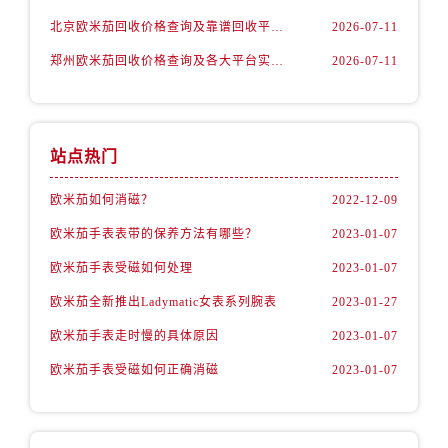
北京市东城区东长安街1号王府井东方广场W3座6层602室欧米茄售后服务中心（需提前预约）
北京欧米茄回收价格查询及靠谱回收平台实测排行（2026年7月最新数据）
2026-07-11
河北省保定市竞秀区朝阳北大街北国先天下欧米茄售后服务中心（需提前预约）
郑州欧米茄回收价格查询及各大平台实测排行(2026年7月最新数据)
2026-07-11
内蒙古自治区阿拉善盟市左旗土尔扈特大街欧米茄售后服务中心（需提前预约）
内蒙古自治区巴彦淖尔市临河区新华街欧米茄售后服务中心（需提前预约）
内蒙古自治区包头市青山区幸福路甲3号王府井百货名表维修欧米茄售后服务中心（需提前预约）
内蒙古自治区赤峰市红山区哈达街欧米茄售后服务中心（需提前预约）
站点热门
内蒙古自治区鄂尔多斯市东胜区伊金霍洛街欧米茄售后服务中心（需提前预约）
欧米茄如何消磁？
2022-12-09
内蒙古自治区呼伦贝尔市海拉尔区中央街欧米茄售后服务中心（需提前预约）
内蒙古自治区通辽市科尔沁区明仁大街欧米茄售后服务中心（需提前预约）
欧米茄手表表带的保养方法有哪些？
2023-01-07
内蒙古自治区乌海市海勃湾区人民南路欧米茄售后服务中心（需提前预约）
欧米茄手表受磁如何处理
2023-01-07
内蒙古自治区乌兰察布市集宁区恩和大街欧米茄售后服务中心（需提前预约）
欧米茄全新推出Ladymatic女表系列腕表
2023-01-27
内蒙古自治区锡林郭勒盟市锡林浩特市光明街与额尔敦路交叉口欧米茄售后服务中心（需提前预约）
欧米茄手表走时慢的具体原因
2023-01-07
内蒙古自治区兴安盟市乌兰浩特市兴安大街欧米茄售后服务中心（需提前预约）
欧米茄手表受磁如何正确消磁
2023-01-07
山西省大同市平城区迎宾街欧米茄售后服务中心（需提前预约）
山西省晋城市城区黄华街欧米茄售后服务中心（需提前预约）
山西省晋中市榆次区顺城街欧米茄售后服务中心（需提前预约）