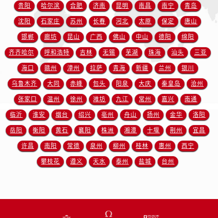
安徽省淮南市田家庵区国庆中路欧米茄售后服务中心（需提前预约）
贵阳
哈尔滨
合肥
济南
昆明
南昌
南宁
青岛
安徽省黄山市屯溪区黄山西路欧米茄售后服务中心（需提前预约）
沈阳
石家庄
苏州
长春
河北
太原
保定
唐山
安徽省六安市金安区解放中路欧米茄售后服务中心（需提前预约）
邯郸
廊坊
昆山
广西
佛山
中山
德阳
绵阳
安徽省马鞍山市雨山区湖南西路欧米茄售后服务中心（需提前预约）
齐齐哈尔
呼和浩特
吉林
无锡
芜湖
珠海
汕头
三亚
安徽省宿州市埇桥区人民中路欧米茄售后服务中心（需提前预约）
海口
赣州
漳州
拉萨
青海
新疆
兰州
银川
安徽省铜陵市铜官区石城大道欧米茄售后服务中心（需提前预约）
乌鲁木齐
大同
赤峰
包头
阳泉
大庆
秦皇岛
沧州
安徽省芜湖市镜湖区中山路步行街欧米茄售后服务中心（需提前预约）
安徽省宣城市宣州区叠嶂西路欧米茄售后服务中心（需提前预约）
张家口
温州
徐州
潍坊
九江
常州
嘉兴
南通
福建省龙岩市新罗区九一南路欧米茄售后服务中心（需提前预约）
临沂
淮安
烟台
绍兴
亳州
舟山
扬州
金华
洛阳
福建省南平市建阳区人民西路欧米茄售后服务中心（需提前预约）
岳阳
衡阳
黄石
襄阳
株洲
湘潭
十堰
荆州
宜昌
福建省宁德市蕉城区天湖东路欧米茄售后服务中心（需提前预约）
许昌
南阳
常德
泉州
柳州
桂林
惠州
西宁
福建省莆田市城厢区霞林街道荔华东大道欧米茄售后服务中心（需提前预约）
攀枝花
遵义
天水
泰州
盐城
台州
福建省三明市三元区东乾二路欧米茄售后服务中心（需提前预约）
福建省漳州市龙文区步港路欧米茄售后服务中心（需提前预约）
江苏省常州市新北区龙锦路1590号现代传媒中心5号楼10层1008室欧米茄售后服务中心（需提前预约）
江苏省淮安市清江浦区淮海北路欧米茄售后服务中心（需提前预约）