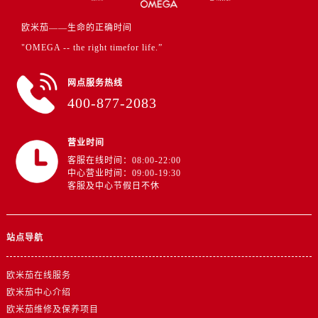
江苏省连云港市海州区通灌北路欧米茄售后服务中心（需提前预约）
江苏省南京市秦淮区中山南路1号南京中心22层22-C1-C3室欧米茄售后服务中心（需提前预约）
欧米茄——生命的正确时间
江苏省宿迁市宿城区西湖路欧米茄售后服务中心（需提前预约）
"OMEGA -- the right timefor life.”
江苏省泰州市海陵区永定东路399号置地商务中心东塔（华润万象城）17层1706室欧米茄售后服务中心（需提前预约）
网点服务热线
江苏省徐州市鼓楼区淮海东路29号苏宁广场IFC国际金融中心35层3508室欧米茄售后服务中心（需提前预约）
400-877-2083
江苏省盐城市盐都区世纪大道5号盐城金融城写字楼1号楼16层1604室欧米茄售后服务中心（需提前预约）
江苏省扬州市邗江区国展路29号星耀天地写字楼1号楼18层1803室欧米茄售后服务中心（需提前预约）
营业时间
江苏省镇江市京口区中山东路欧米茄售后服务中心（需提前预约）
客服在线时间：08:00-22:00
江西省抚州市临川区赣东大道欧米茄售后服务中心（需提前预约）
中心营业时间：09:00-19:30
江西省赣州市章贡区文清路欧米茄售后服务中心（需提前预约）
客服及中心节假日不休
江西省吉安市吉州区井冈山大道欧米茄售后服务中心（需提前预约）
江西省景德镇市珠山区珠山中路欧米茄售后服务中心（需提前预约）
站点导航
江西省九江市浔阳区浔阳路欧米茄售后服务中心（需提前预约）
江西省南昌市红谷滩新区红谷中大道998号绿地双子塔（中央广场）A1座办公楼14层1407室欧米茄售后服务中心（需提前预约）
欧米茄在线服务
江西省萍乡市安源区萍安北大道与康庄路交叉口欧米茄售后服务中心（需提前预约）
欧米茄中心介绍
江西省上饶市信州区滨江西路欧米茄售后服务中心（需提前预约）
欧米茄维修及保养项目