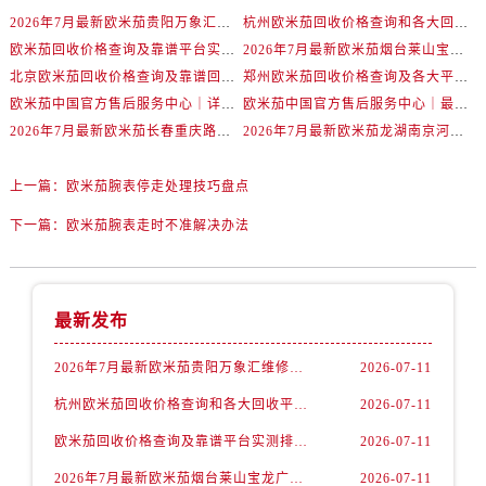
吉林省延边市延吉市解放路欧米茄售后服务中心（需提前预约）
2026年7月最新欧米茄贵阳万象汇维修保养服务电话
杭州欧米茄回收价格查询和各大回收平台实测排行（2026年7月最新数据）
辽宁省鞍山市铁东区站前街欧米茄售后服务中心（需提前预约）
欧米茄回收价格查询及靠谱平台实测排行(2026年7月最新)
2026年7月最新欧米茄烟台莱山宝龙广场维修保养服务电话
辽宁省本溪市平山区胜利路欧米茄售后服务中心（需提前预约）
北京欧米茄回收价格查询及靠谱回收平台实测排行（2026年7月最新数据）
郑州欧米茄回收价格查询及各大平台实测排行(2026年7月最新数据)
辽宁省朝阳市双塔区新华路欧米茄售后服务中心（需提前预约）
欧米茄中国官方售后服务中心｜详细地址与售后电话权威信息通知（2026年7月最新）
欧米茄中国官方售后服务中心｜最新维修地址及官方电话权威信息通告（2026年7月最新）
辽宁省丹东市振兴区七经街欧米茄售后服务中心（需提前预约）
2026年7月最新欧米茄长春重庆路万达广场维修保养服务电话
2026年7月最新欧米茄龙湖南京河西天街维修保养服务电话
辽宁省抚顺市新抚区东一路欧米茄售后服务中心（需提前预约）
上一篇：
欧米茄腕表停走处理技巧盘点
辽宁省阜新市海州区解放大街欧米茄售后服务中心（需提前预约）
辽宁省葫芦岛市连山区中央路欧米茄售后服务中心（需提前预约）
下一篇：
欧米茄腕表走时不准解决办法
辽宁省锦州市古塔区中央大街欧米茄售后服务中心（需提前预约）
辽宁省辽阳市白塔区新运大街欧米茄售后服务中心（需提前预约）
辽宁省盘锦市兴隆台区石油大街欧米茄售后服务中心（需提前预约）
最新发布
辽宁省铁岭市银州区南马路欧米茄售后服务中心（需提前预约）
2026年7月最新欧米茄贵阳万象汇维修保养服务电话
2026-07-11
辽宁省营口市站前区市府路与渤海大街交叉口欧米茄售后服务中心（需提前预约）
辽宁省沈阳市沈河区中街路137号亨得利名表维修授权店1楼欧米茄售后服务中心（需提前预约）
杭州欧米茄回收价格查询和各大回收平台实测排行（2026年7月最新数据）
2026-07-11
辽宁省沈阳市沈河区中街路83号亨得利名表维修授权店1楼欧米茄售后服务中心（需提前预约）
欧米茄回收价格查询及靠谱平台实测排行(2026年7月最新)
2026-07-11
北京市朝阳区建国门外大街甲6号华熙国际中心D座11层1102室欧米茄售后服务中心（需提前预约）
2026年7月最新欧米茄烟台莱山宝龙广场维修保养服务电话
2026-07-11