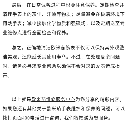
青岛市南区山东路6号华润大厦B座22层04室（需提前预约）
最后，在日常佩戴过程中也要注意保养。定期检查并
烟台市芝罘区胜利路139号万达金融中心A座907室（需提前预约）
清理手表上的灰尘、汗渍等物质；尽量避免在极端环境下
长春市朝阳区西安大路727号中银大厦A座(旺进大厦)18层09室（需提前预约）
佩戴手表；减少接触化学物质和强磁场；以及定期送至专
贵阳市南明区都司高架桥路33号亨特国际金融中心14楼14D（需提前预约）
业维修点进行全面检查和保养。
昆明市盘龙区北京路928号同德昆明广场写字楼10层06室（需提前预约）
石家庄市长安区中山东路39号勒泰中心写字楼B座13层07室（需提前预约）
总之，正确地清洁欧米茄腕表不仅可以保持其外观整
西安市碑林区南关正街88号华侨城长安国际中心E座6楼10室（需提前预约）
洁美观，还能延长其使用寿命。不过，在处理复杂问题
海口市龙华区金贸东路5号海口华润大厦B座17层1707室（需提前预约）
时，请务必寻求专业帮助以确保不会对您的爱表造成损
唐山市路南区新华东道100号万达广场写字楼A座10层1002室（需提前预约）
台州市椒江区东海大道1800号腾达中心东1幢20楼2002室（需提前预约）
害。
内蒙古自治区呼和浩特市玉泉区大学西街70号华润万象城写字楼（鄂尔多斯大厦）23层2326室（需提前预约）
甘肃省兰州市七里河区西津西路16号兰州中心写字楼21层2102室（需提前预约）
重庆市解放碑渝中区民权路28号英利国际金融中心写字楼20层01室（需提前预约）
以上就是
欧米茄维修服务中心
为您分享的精彩内容。
黑龙江省大庆市萨尔图区会战大街欧米茄售后服务中心（需提前预约）
如果您还有其他关于欧米茄手表维护和保养的问题，可以
黑龙江省鹤岗市向阳区红军路欧米茄售后服务中心（需提前预约）
拨打页面400电话进行咨询，我们将竭诚为您服务。
黑龙江省黑河市爱辉区中央街欧米茄售后服务中心（需提前预约）