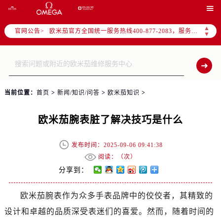
2026年7月欧米茄中国区售后服务网络优化升级公告

2026年7月欧米茄全国官方售后客户服务热线：400-877-2083
▲
官网公告>
欧米茄官方全国统一服务热线400-877-2083，服务覆盖中国大陆、香港、澳门、台湾全部区域（非大陆需加拨“+86”）
▼
2026年7月欧米茄售后服务中心最新网点地址：
北京市东城区东长安街1号东方广场写字楼W3座6层602室（需提前预约）
北京市朝阳区建国门外大街甲6号华熙国际中心写字楼D座11层1102室（需提前预约）
天津市和平区赤峰道136号天津国际金融中心写字楼26层2603室（需提前预约）
当前位置：
首页
>
新闻/知识/问答
>
欧米茄知识
>
上海市徐汇区虹桥路3号港汇中心写字楼2座37层3705室（需提前预约）
上海市黄浦区南京东路299号宏伊国际广场写字楼8层806室（需提前预约）
欧米茄腕表脏了解决技巧是什么
南京市秦淮区中山南路1号（新街口）南京中心写字楼22层C1-1室（需提前预约）
常州市新北区龙锦路1590号现代传媒中心写字楼5号楼10层1008室（需提前预约）
发布时间：2025-09-06 09:41:38
徐州市鼓楼区淮海东路29号苏宁广场IFC国际金融中心写字楼35层3508室（需提前预约）
阅读：（
次）
扬州市邗江区国展路29号星耀天地写字楼1号楼18层1803室（需提前预约）
分享到：
盐城市盐都区世纪大道5号盐城金融城写字楼1号楼16层1604室（需提前预约）
欧米茄腕表作为众多手表品牌中的佼佼者，其精致的
泰州市海陵区永定东路399号置地商务中心东塔写字楼（华润万象城）17层1706室（需提前预约）
设计和卓越的品质深受表迷们的喜爱。然而，随着时间的
宁波市江北区大闸南路500号来福士广场办公楼20层2009室（需提前预约）