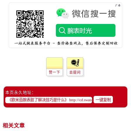
黑龙江省鸡西市鸡冠区红军路欧米茄售后服务中心（需提前预约）
黑龙江省佳木斯市向阳区长安路欧米茄售后服务中心（需提前预约）
黑龙江省牡丹江市东安区太平路欧米茄售后服务中心（需提前预约）
黑龙江省七台河市桃山区大同街欧米茄售后服务中心（需提前预约）
黑龙江省齐齐哈尔市龙沙区龙华路欧米茄售后服务中心（需提前预约）
黑龙江省双鸭山市尖山区新兴大街欧米茄售后服务中心（需提前预约）
黑龙江省绥化市北林区新华街与康庄路交叉口欧米茄售后服务中心（需提前预约）
黑龙江省伊春市伊美区通河路欧米茄售后服务中心（需提前预约）
吉林省白城市洮北区明仁南街欧米茄售后服务中心（需提前预约）
赞一下
去提问
吉林省白山市浑江区浑江大街欧米茄售后服务中心（需提前预约）
吉林省吉林市船营区河南街欧米茄售后服务中心（需提前预约）
吉林省辽源市龙山区人民大街欧米茄售后服务中心（需提前预约）
本页永久地址：
一键复制
吉林省梅河口市新华街道梅河大街欧米茄售后服务中心（需提前预约）
吉林省四平市铁东区紫气大路与南九经街交汇处欧米茄售后服务中心（需提前预约）
吉林省松原市宁江区五环大街欧米茄售后服务中心（需提前预约）
相关文章
吉林省通化市东昌区环通乡江南大街欧米茄售后服务中心（需提前预约）