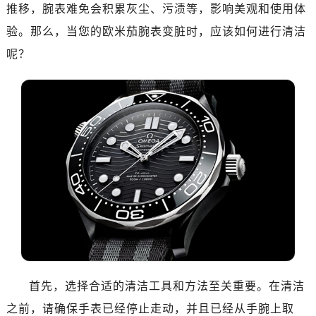
杭州市上城区钱江路1366号华润大厦写字楼A座5层503-5室（需提前预约）
推移，腕表难免会积累灰尘、污渍等，影响美观和使用体
金华市金东区东市南街777号金华万达广场写字楼4号楼22层2209室（需提前预约）
验。那么，当您的欧米茄腕表变脏时，应该如何进行清洁
绍兴市越城区胜利东路379号世茂天际中心写字楼8层805室（需提前预约）
呢？
嘉兴市南湖区广益路705号嘉兴世界贸易中心写字楼A座13层1304室（需提前预约）
南昌市红谷滩新区红谷中大道998号绿地双子塔（中央广场）A1座办公楼14层07室（需提前预约）
济南市历下区经十路11111号华润中心写字楼（万象城）15层1508室（需提前预约）
广州市天河区天河路230号万菱汇国际中心写字楼A塔7层704室（需提前预约）
广州市越秀区环市东路371-375号世界贸易中心大厦南塔写字楼15层07室（需提前预约）
深圳市罗湖区深南东路5001号华润大厦写字楼17层1701室（需提前预约）
惠州市惠城区江北文昌一路7号华贸大厦写字楼1座30层05室（需提前预约）
厦门市思明区湖滨东路95号华润大厦写字楼B座11层1104室（需提前预约）
福州市鼓楼区五四路128-1号恒力城写字楼15层03室（需提前预约）
成都市锦江区人民东路6号SAC东原中心写字楼24层2406B室（需提前预约）
重庆市江北区观音桥步行街2号融恒时代广场写字楼9层902室（需提前预约）
长沙市芙蓉区定王台街道建湘路393号世茂环球金融中心写字楼（芙蓉广场）10层13室（需提前预约）
首先，选择合适的清洁工具和方法至关重要。在清洁
郑州市二七区铭功路10号华润大厦写字楼29层2905室（需提前预约）
之前，请确保手表已经停止走动，并且已经从手腕上取