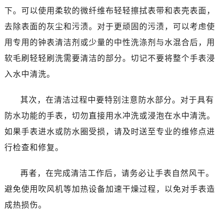
太原市迎泽区解放路15号亨得利名表服务中心（品牌授权店）3层整层（需提前预约）
下。可以使用柔软的微纤维布轻轻擦拭表带和表壳表面，
沈阳市沈河区中街路137号亨得利名表服务中心（品牌授权店）1层整层（需提前预约）
去除表面的灰尘和污渍。对于更顽固的污渍，可以考虑使
沈阳市沈河区中街路83号亨得利名表服务中心（品牌授权店）1层整层（需提前预约）
用专用的钟表清洁剂或少量的中性洗涤剂与水混合后，用
乌鲁木齐市天山区红山路26号时代广场（CCMALL）C座17层17-B（需提前预约）
软毛刷轻轻刷洗需要清洁的部分。切记不要将整个手表浸
温州市鹿城区锦绣路1067号置信广场10层1015室（需提前预约）
哈尔滨市道里区友谊西路600号富力中心T2座写字楼29层03室（需提前预约）
入水中清洗。
大连市中山区人民路15号国际金融大厦7层G室（需提前预约）
其次，在清洁过程中要特别注意防水部分。对于具有
佛山市禅城区季华五路57号万科金融中心C座12层1205室（需提前预约）
东莞市东城街道鸿福东路1号民盈国贸中心T1写字楼9层907室（需提前预约）
防水功能的手表，切勿直接用水冲洗或浸泡在水中清洗。
无锡市梁溪区人民中路139号恒隆广场写字楼1座11层1104室（需提前预约）
如果手表进水或防水圈受损，请及时送至专业的维修点进
南通市崇川区工农路57号圆融广场写字楼16层1603室（需提前预约）
行检查和修复。
苏州市苏州工业园区星港街199号苏州中心办公楼C座22层08室（需提前预约）
武汉市江汉区解放大道686号世界贸易大厦38层09室（需提前预约）
再者，在完成清洁工作后，请务必让手表自然风干。
南宁市青秀区金湖路59号地王大厦12楼1224室（需提前预约）
避免使用吹风机等加热设备加速干燥过程，以免对手表造
合肥市蜀山区潜山路111号万象城华润大厦B座12楼03室（需提前预约）
成热损伤。
泉州市丰泽区宝洲路729号浦西万达中心写字楼A座7楼709室（需提前预约）