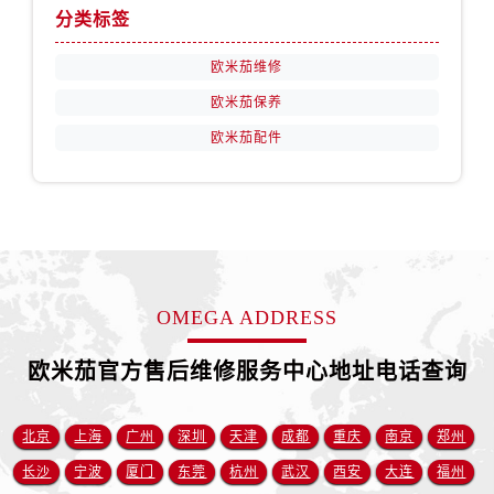
山西省临汾市尧都区解放路欧米茄售后服务中心（需提前预约）
分类标签
山西省吕梁市离石区永宁中路与建设街交叉口欧米茄售后服务中心（需提前预约）
欧米茄维修
山西省朔州市朔城区怡西路与鄯阳西街交汇处欧米茄售后服务中心（需提前预约）
山西省忻州市忻府区和平东街与七一南路交叉口欧米茄售后服务中心（需提前预约）
欧米茄保养
山西省阳泉市郊区平阳东街与新城大道交叉口欧米茄售后服务中心（需提前预约）
欧米茄配件
山西省运城市盐湖区河东街欧米茄售后服务中心（需提前预约）
山西省长治市潞州区英雄中路欧米茄售后服务中心（需提前预约）
山西省太原市迎泽区迎泽街道解放路15号亨得利名表维修授权店3楼欧米茄售后服务中心（需提前预约）
天津市和平区赤峰道136号天津国际金融中心26层2603室欧米茄售后服务中心（需提前预约）
安徽省安庆市迎江区人民路欧米茄售后服务中心（需提前预约）
OMEGA ADDRESS
安徽省蚌埠市蚌山区淮河路欧米茄售后服务中心（需提前预约）
安徽省亳州市谯城区魏武大道欧米茄售后服务中心（需提前预约）
欧米茄官方售后维修服务中心地址电话查询
安徽省池州市贵池区长江路欧米茄售后服务中心（需提前预约）
安徽省滁州市琅琊区南谯北路欧米茄售后服务中心（需提前预约）
北京
上海
广州
深圳
天津
成都
重庆
南京
郑州
安徽省阜阳市颍州区颍州北路欧米茄售后服务中心（需提前预约）
安徽省淮北市相山区淮海路欧米茄售后服务中心（需提前预约）
长沙
宁波
厦门
东莞
杭州
武汉
西安
大连
福州