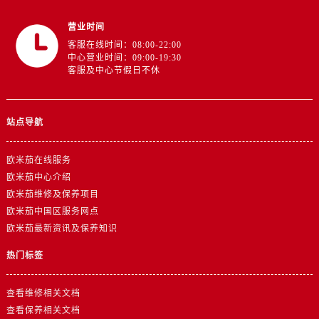
江苏省徐州市鼓楼区淮海东路29号苏宁广场IFC国际金融中心35层3508室欧米茄售后服务中心（需提前预约）
营业时间
江苏省盐城市盐都区世纪大道5号盐城金融城写字楼1号楼16层1604室欧米茄售后服务中心（需提前预约）
客服在线时间：08:00-22:00
江苏省扬州市邗江区国展路29号星耀天地写字楼1号楼18层1803室欧米茄售后服务中心（需提前预约）
中心营业时间：09:00-19:30
客服及中心节假日不休
江苏省镇江市京口区中山东路欧米茄售后服务中心（需提前预约）
江西省抚州市临川区赣东大道欧米茄售后服务中心（需提前预约）
江西省赣州市章贡区文清路欧米茄售后服务中心（需提前预约）
站点导航
江西省吉安市吉州区井冈山大道欧米茄售后服务中心（需提前预约）
江西省景德镇市珠山区珠山中路欧米茄售后服务中心（需提前预约）
欧米茄在线服务
江西省九江市浔阳区浔阳路欧米茄售后服务中心（需提前预约）
欧米茄中心介绍
欧米茄维修及保养项目
江西省南昌市红谷滩新区红谷中大道998号绿地双子塔（中央广场）A1座办公楼14层1407室欧米茄售后服务中心（需提前预约）
欧米茄中国区服务网点
江西省萍乡市安源区萍安北大道与康庄路交叉口欧米茄售后服务中心（需提前预约）
欧米茄最新资讯及保养知识
江西省上饶市信州区滨江西路欧米茄售后服务中心（需提前预约）
江西省新余市渝水区北湖西路欧米茄售后服务中心（需提前预约）
热门标签
江西省宜春市袁州区中山中路欧米茄售后服务中心（需提前预约）
查看维修相关文档
江西省鹰潭市月湖区胜利东路欧米茄售后服务中心（需提前预约）
查看保养相关文档
山东省德州市德城区东风中路欧米茄售后服务中心（需提前预约）