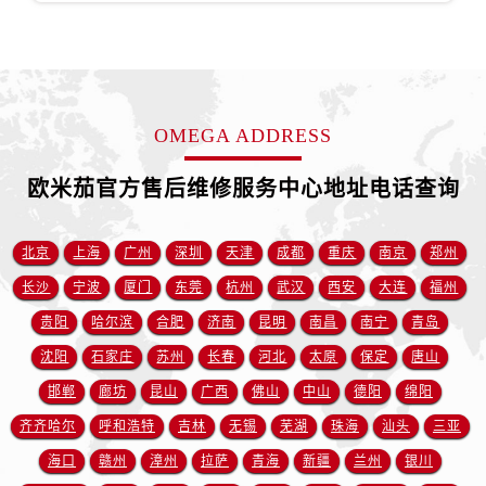
山西省阳泉市郊区平阳东街与新城大道交叉口欧米茄售后服务中心（需提前预约）
山西省运城市盐湖区河东街欧米茄售后服务中心（需提前预约）
山西省长治市潞州区英雄中路欧米茄售后服务中心（需提前预约）
山西省太原市迎泽区迎泽街道解放路15号亨得利名表维修授权店3楼欧米茄售后服务中心（需提前预约）
OMEGA ADDRESS
天津市和平区赤峰道136号天津国际金融中心26层2603室欧米茄售后服务中心（需提前预约）
安徽省安庆市迎江区人民路欧米茄售后服务中心（需提前预约）
欧米茄官方售后维修服务中心地址电话查询
安徽省蚌埠市蚌山区淮河路欧米茄售后服务中心（需提前预约）
安徽省亳州市谯城区魏武大道欧米茄售后服务中心（需提前预约）
北京
上海
广州
深圳
天津
成都
重庆
南京
郑州
安徽省池州市贵池区长江路欧米茄售后服务中心（需提前预约）
长沙
宁波
厦门
东莞
杭州
武汉
西安
大连
福州
安徽省滁州市琅琊区南谯北路欧米茄售后服务中心（需提前预约）
贵阳
哈尔滨
合肥
济南
昆明
南昌
南宁
青岛
安徽省阜阳市颍州区颍州北路欧米茄售后服务中心（需提前预约）
沈阳
石家庄
苏州
长春
河北
太原
保定
唐山
安徽省淮北市相山区淮海路欧米茄售后服务中心（需提前预约）
安徽省淮南市田家庵区国庆中路欧米茄售后服务中心（需提前预约）
邯郸
廊坊
昆山
广西
佛山
中山
德阳
绵阳
安徽省黄山市屯溪区黄山西路欧米茄售后服务中心（需提前预约）
齐齐哈尔
呼和浩特
吉林
无锡
芜湖
珠海
汕头
三亚
安徽省六安市金安区解放中路欧米茄售后服务中心（需提前预约）
海口
赣州
漳州
拉萨
青海
新疆
兰州
银川
安徽省马鞍山市雨山区湖南西路欧米茄售后服务中心（需提前预约）