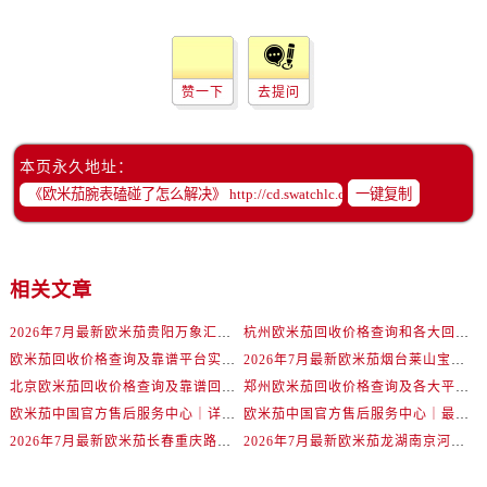
黑龙江省齐齐哈尔市龙沙区龙华路欧米茄售后服务中心（需提前预约）
黑龙江省双鸭山市尖山区新兴大街欧米茄售后服务中心（需提前预约）
黑龙江省绥化市北林区新华街与康庄路交叉口欧米茄售后服务中心（需提前预约）
赞一下
去提问
黑龙江省伊春市伊美区通河路欧米茄售后服务中心（需提前预约）
吉林省白城市洮北区明仁南街欧米茄售后服务中心（需提前预约）
本页永久地址：
吉林省白山市浑江区浑江大街欧米茄售后服务中心（需提前预约）
一键复制
吉林省吉林市船营区河南街欧米茄售后服务中心（需提前预约）
吉林省辽源市龙山区人民大街欧米茄售后服务中心（需提前预约）
吉林省梅河口市新华街道梅河大街欧米茄售后服务中心（需提前预约）
相关文章
吉林省四平市铁东区紫气大路与南九经街交汇处欧米茄售后服务中心（需提前预约）
吉林省松原市宁江区五环大街欧米茄售后服务中心（需提前预约）
2026年7月最新欧米茄贵阳万象汇维修保养服务电话
杭州欧米茄回收价格查询和各大回收平台实测排行（2026年7月最新数据）
吉林省通化市东昌区环通乡江南大街欧米茄售后服务中心（需提前预约）
欧米茄回收价格查询及靠谱平台实测排行(2026年7月最新)
2026年7月最新欧米茄烟台莱山宝龙广场维修保养服务电话
北京欧米茄回收价格查询及靠谱回收平台实测排行（2026年7月最新数据）
郑州欧米茄回收价格查询及各大平台实测排行(2026年7月最新数据)
吉林省延边市延吉市解放路欧米茄售后服务中心（需提前预约）
欧米茄中国官方售后服务中心｜详细地址与售后电话权威信息通知（2026年7月最新）
欧米茄中国官方售后服务中心｜最新维修地址及官方电话权威信息通告（2026年7月最新）
辽宁省鞍山市铁东区站前街欧米茄售后服务中心（需提前预约）
2026年7月最新欧米茄长春重庆路万达广场维修保养服务电话
2026年7月最新欧米茄龙湖南京河西天街维修保养服务电话
辽宁省本溪市平山区胜利路欧米茄售后服务中心（需提前预约）
辽宁省朝阳市双塔区新华路欧米茄售后服务中心（需提前预约）