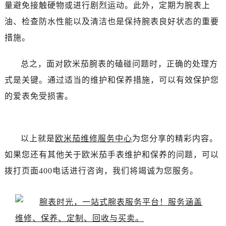
量避免接触硬物或进行剧烈运动。此外，定期为腕表上
昆明市盘龙区北京路928号同德昆明广场写字楼10层06室（需提前预约）
油、检查防水性能以及清洁也是保持腕表良好状态的重要
石家庄市长安区中山东路39号勒泰中心写字楼B座13层07室（需提前预约）
措施。
西安市碑林区南关正街88号华侨城长安国际中心E座6楼10室（需提前预约）
海口市龙华区金贸东路5号海口华润大厦B座17层1707室（需提前预约）
总之，面对欧米茄腕表的磕碰问题时，正确的处理方
唐山市路南区新华东道100号万达广场写字楼A座10层1002室（需提前预约）
式是关键。通过适当的维护和保养措施，可以有效保护您
台州市椒江区东海大道1800号腾达中心东1幢20楼2002室（需提前预约）
的爱表免受损害。
内蒙古自治区呼和浩特市玉泉区大学西街70号华润万象城写字楼（鄂尔多斯大厦）23层2326室（需提前预约）
甘肃省兰州市七里河区西津西路16号兰州中心写字楼21层2102室（需提前预约）
重庆市解放碑渝中区民权路28号英利国际金融中心写字楼20层01室（需提前预约）
以上就是
欧米茄维修服务中心
为您分享的精彩内容。
黑龙江省大庆市萨尔图区会战大街欧米茄售后服务中心（需提前预约）
黑龙江省鹤岗市向阳区红军路欧米茄售后服务中心（需提前预约）
如果您还有其他关于欧米茄手表维护和保养的问题，可以
黑龙江省黑河市爱辉区中央街欧米茄售后服务中心（需提前预约）
拨打页面400电话进行咨询，我们将竭诚为您服务。
黑龙江省鸡西市鸡冠区红军路欧米茄售后服务中心（需提前预约）
黑龙江省佳木斯市向阳区长安路欧米茄售后服务中心（需提前预约）
黑龙江省牡丹江市东安区太平路欧米茄售后服务中心（需提前预约）
黑龙江省七台河市桃山区大同街欧米茄售后服务中心（需提前预约）