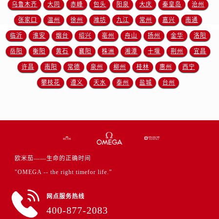
乌鲁木齐
大同
赤峰
包头
阳泉
大庆
秦皇岛
沧州
安徽省宿州市埇桥区人民中路欧米茄售后服务中心（需提前预约）
张家口
温州
徐州
潍坊
九江
常州
嘉兴
南通
安徽省铜陵市铜官区石城大道欧米茄售后服务中心（需提前预约）
临沂
淮安
烟台
绍兴
亳州
舟山
扬州
金华
洛阳
安徽省芜湖市镜湖区中山路步行街欧米茄售后服务中心（需提前预约）
岳阳
衡阳
黄石
襄阳
株洲
湘潭
十堰
荆州
宜昌
安徽省宣城市宣州区叠嶂西路欧米茄售后服务中心（需提前预约）
福建省龙岩市新罗区九一南路欧米茄售后服务中心（需提前预约）
许昌
南阳
常德
泉州
柳州
桂林
惠州
西宁
福建省南平市建阳区人民西路欧米茄售后服务中心（需提前预约）
攀枝花
遵义
天水
泰州
盐城
台州
福建省宁德市蕉城区天湖东路欧米茄售后服务中心（需提前预约）
福建省莆田市城厢区霞林街道荔华东大道欧米茄售后服务中心（需提前预约）
福建省三明市三元区东乾二路欧米茄售后服务中心（需提前预约）
福建省漳州市龙文区步港路欧米茄售后服务中心（需提前预约）
江苏省常州市新北区龙锦路1590号现代传媒中心5号楼10层1008室欧米茄售后服务中心（需提前预约）
欧米茄——生命的正确时间
江苏省淮安市清江浦区淮海北路欧米茄售后服务中心（需提前预约）
"OMEGA -- the right timefor life.”
江苏省连云港市海州区通灌北路欧米茄售后服务中心（需提前预约）
江苏省南京市秦淮区中山南路1号南京中心22层22-C1-C3室欧米茄售后服务中心（需提前预约）
网点服务热线
江苏省宿迁市宿城区西湖路欧米茄售后服务中心（需提前预约）
400-877-2083
江苏省泰州市海陵区永定东路399号置地商务中心东塔（华润万象城）17层1706室欧米茄售后服务中心（需提前预约）