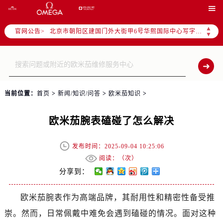

北京市东城区东长安街1号东方广场写字楼W3座6层602室（需提前预约）
北京市朝阳区建国门外大街甲6号华熙国际中心写字楼D座11层1102室（需提前预约）
▲
官网公告>
▼
天津市和平区赤峰道136号天津国际金融中心写字楼26层2603室（需提前预约）
上海市徐汇区虹桥路3号港汇中心写字楼2座37层3705室（需提前预约）
上海市黄浦区南京东路299号宏伊国际广场写字楼8层806室（需提前预约）
南京市秦淮区中山南路1号（新街口）南京中心写字楼22层C1-1室（需提前预约）
当前位置：
首页
>
新闻/知识/问答
>
欧米茄知识
>
常州市新北区龙锦路1590号现代传媒中心写字楼5号楼10层1008室（需提前预约）
徐州市鼓楼区淮海东路29号苏宁广场IFC国际金融中心写字楼35层3508室（需提前预约）
欧米茄腕表磕碰了怎么解决
扬州市邗江区国展路29号星耀天地写字楼1号楼18层1803室（需提前预约）
盐城市盐都区世纪大道5号盐城金融城写字楼1号楼16层1604室（需提前预约）
发布时间：2025-09-04 10:25:06
泰州市海陵区永定东路399号置地商务中心东塔写字楼（华润万象城）17层1706室（需提前预约）
阅读：（
次）
宁波市江北区大闸南路500号来福士广场办公楼20层2009室（需提前预约）
分享到：
杭州市上城区钱江路1366号华润大厦写字楼A座5层503-5室（需提前预约）
金华市金东区东市南街777号金华万达广场写字楼4号楼22层2209室（需提前预约）
欧米茄腕表作为高端品牌，其耐用性和精密性备受推
绍兴市越城区胜利东路379号世茂天际中心写字楼8层805室（需提前预约）
崇。然而，日常佩戴中难免会遇到磕碰的情况。面对这种
嘉兴市南湖区广益路705号嘉兴世界贸易中心写字楼A座13层1304室（需提前预约）