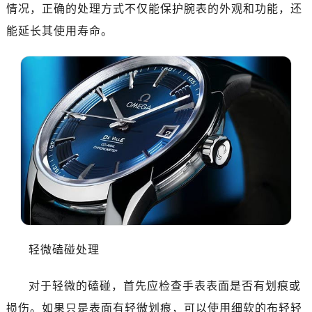
情况，正确的处理方式不仅能保护腕表的外观和功能，还
南昌市红谷滩新区红谷中大道998号绿地双子塔（中央广场）A1座办公楼14层07室（需提前预约）
能延长其使用寿命。
济南市历下区经十路11111号华润中心写字楼（万象城）15层1508室（需提前预约）
广州市天河区天河路230号万菱汇国际中心写字楼A塔7层704室（需提前预约）
广州市越秀区环市东路371-375号世界贸易中心大厦南塔写字楼15层07室（需提前预约）
深圳市罗湖区深南东路5001号华润大厦写字楼17层1701室（需提前预约）
惠州市惠城区江北文昌一路7号华贸大厦写字楼1座30层05室（需提前预约）
厦门市思明区湖滨东路95号华润大厦写字楼B座11层1104室（需提前预约）
福州市鼓楼区五四路128-1号恒力城写字楼15层03室（需提前预约）
成都市锦江区人民东路6号SAC东原中心写字楼24层2406B室（需提前预约）
重庆市江北区观音桥步行街2号融恒时代广场写字楼9层902室（需提前预约）
长沙市芙蓉区定王台街道建湘路393号世茂环球金融中心写字楼（芙蓉广场）10层13室（需提前预约）
郑州市二七区铭功路10号华润大厦写字楼29层2905室（需提前预约）
轻微磕碰处理
太原市迎泽区解放路15号亨得利名表服务中心（品牌授权店）3层整层（需提前预约）
沈阳市沈河区中街路137号亨得利名表服务中心（品牌授权店）1层整层（需提前预约）
对于轻微的磕碰，首先应检查手表表面是否有划痕或
沈阳市沈河区中街路83号亨得利名表服务中心（品牌授权店）1层整层（需提前预约）
损伤。如果只是表面有轻微划痕，可以使用细软的布轻轻
乌鲁木齐市天山区红山路26号时代广场（CCMALL）C座17层17-B（需提前预约）