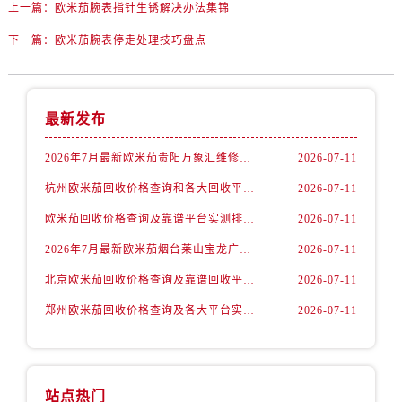
上一篇：
欧米茄腕表指针生锈解决办法集锦
辽宁省丹东市振兴区七经街欧米茄售后服务中心（需提前预约）
下一篇：
欧米茄腕表停走处理技巧盘点
辽宁省抚顺市新抚区东一路欧米茄售后服务中心（需提前预约）
辽宁省阜新市海州区解放大街欧米茄售后服务中心（需提前预约）
辽宁省葫芦岛市连山区中央路欧米茄售后服务中心（需提前预约）
最新发布
辽宁省锦州市古塔区中央大街欧米茄售后服务中心（需提前预约）
辽宁省辽阳市白塔区新运大街欧米茄售后服务中心（需提前预约）
2026年7月最新欧米茄贵阳万象汇维修保养服务电话
2026-07-11
辽宁省盘锦市兴隆台区石油大街欧米茄售后服务中心（需提前预约）
杭州欧米茄回收价格查询和各大回收平台实测排行（2026年7月最新数据）
2026-07-11
辽宁省铁岭市银州区南马路欧米茄售后服务中心（需提前预约）
欧米茄回收价格查询及靠谱平台实测排行(2026年7月最新)
2026-07-11
辽宁省营口市站前区市府路与渤海大街交叉口欧米茄售后服务中心（需提前预约）
辽宁省沈阳市沈河区中街路137号亨得利名表维修授权店1楼欧米茄售后服务中心（需提前预约）
2026年7月最新欧米茄烟台莱山宝龙广场维修保养服务电话
2026-07-11
辽宁省沈阳市沈河区中街路83号亨得利名表维修授权店1楼欧米茄售后服务中心（需提前预约）
北京欧米茄回收价格查询及靠谱回收平台实测排行（2026年7月最新数据）
2026-07-11
北京市朝阳区建国门外大街甲6号华熙国际中心D座11层1102室欧米茄售后服务中心（需提前预约）
郑州欧米茄回收价格查询及各大平台实测排行(2026年7月最新数据)
2026-07-11
北京市东城区东长安街1号王府井东方广场W3座6层602室欧米茄售后服务中心（需提前预约）
河北省保定市竞秀区朝阳北大街北国先天下欧米茄售后服务中心（需提前预约）
内蒙古自治区阿拉善盟市左旗土尔扈特大街欧米茄售后服务中心（需提前预约）
站点热门
内蒙古自治区巴彦淖尔市临河区新华街欧米茄售后服务中心（需提前预约）