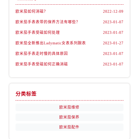
内蒙古自治区包头市青山区幸福路甲3号王府井百货名表维修欧米茄售后服务中心（需提前预约）
欧米茄如何消磁？
2022-12-09
内蒙古自治区赤峰市红山区哈达街欧米茄售后服务中心（需提前预约）
欧米茄手表表带的保养方法有哪些？
2023-01-07
内蒙古自治区鄂尔多斯市东胜区伊金霍洛街欧米茄售后服务中心（需提前预约）
欧米茄手表受磁如何处理
2023-01-07
内蒙古自治区呼伦贝尔市海拉尔区中央街欧米茄售后服务中心（需提前预约）
内蒙古自治区通辽市科尔沁区明仁大街欧米茄售后服务中心（需提前预约）
欧米茄全新推出Ladymatic女表系列腕表
2023-01-27
内蒙古自治区乌海市海勃湾区人民南路欧米茄售后服务中心（需提前预约）
欧米茄手表走时慢的具体原因
2023-01-07
内蒙古自治区乌兰察布市集宁区恩和大街欧米茄售后服务中心（需提前预约）
欧米茄手表受磁如何正确消磁
2023-01-07
内蒙古自治区锡林郭勒盟市锡林浩特市光明街与额尔敦路交叉口欧米茄售后服务中心（需提前预约）
内蒙古自治区兴安盟市乌兰浩特市兴安大街欧米茄售后服务中心（需提前预约）
山西省大同市平城区迎宾街欧米茄售后服务中心（需提前预约）
分类标签
山西省晋城市城区黄华街欧米茄售后服务中心（需提前预约）
山西省晋中市榆次区顺城街欧米茄售后服务中心（需提前预约）
欧米茄维修
山西省临汾市尧都区解放路欧米茄售后服务中心（需提前预约）
欧米茄保养
山西省吕梁市离石区永宁中路与建设街交叉口欧米茄售后服务中心（需提前预约）
欧米茄配件
山西省朔州市朔城区怡西路与鄯阳西街交汇处欧米茄售后服务中心（需提前预约）
山西省忻州市忻府区和平东街与七一南路交叉口欧米茄售后服务中心（需提前预约）