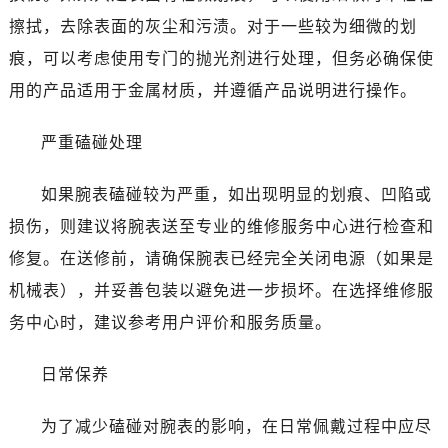
温州市鹿城区锦绣路1067号置信广场10层1015室（需提前预约）
擦拭，去除表面的灰尘和污渍。对于一些较为细微的划
哈尔滨市道里区友谊西路600号富力中心T2座写字楼29层03室（需提前预约）
痕，可以考虑使用专门的抛光剂进行处理，但务必确保使
大连市中山区人民路15号国际金融大厦7层G室（需提前预约）
用的产品适用于金属材质，并遵循产品说明进行操作。
佛山市禅城区季华五路57号万科金融中心C座12层1205室（需提前预约）
东莞市东城街道鸿福东路1号民盈国贸中心T1写字楼9层907室（需提前预约）
严重磕碰处理
无锡市梁溪区人民中路139号恒隆广场写字楼1座11层1104室（需提前预约）
南通市崇川区工农路57号圆融广场写字楼16层1603室（需提前预约）
如果腕表磕碰较为严重，如出现明显的划痕、凹陷或
苏州市苏州工业园区星港街199号苏州中心办公楼C座22层08室（需提前预约）
损伤，则建议将腕表送至专业的维修服务中心进行检查和
武汉市江汉区解放大道686号世界贸易大厦38层09室（需提前预约）
修复。在送修前，请确保腕表已经完全关闭电源（如果是
南宁市青秀区金湖路59号地王大厦12楼1224室（需提前预约）
机械表），并妥善包装以避免进一步损坏。在选择维修服
合肥市蜀山区潜山路111号万象城华润大厦B座12楼03室（需提前预约）
务中心时，建议参考用户评价和服务质量。
泉州市丰泽区宝洲路729号浦西万达中心写字楼A座7楼709室（需提前预约）
青岛市南区山东路6号华润大厦B座22层04室（需提前预约）
日常保养
烟台市芝罘区胜利路139号万达金融中心A座907室（需提前预约）
长春市朝阳区西安大路727号中银大厦A座(旺进大厦)18层09室（需提前预约）
为了减少磕碰对腕表的影响，在日常佩戴过程中应尽
贵阳市南明区都司高架桥路33号亨特国际金融中心14楼14D（需提前预约）