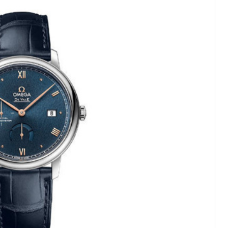
绿地双子塔（中央广场）A1座办公楼14层07室（需提前预约）
心写字楼（万象城）15层1508室（需提前预约）
际中心写字楼A塔7层704室（需提前预约）
世界贸易中心大厦南塔写字楼15层07室（需提前预约）
厦写字楼17层1701室（需提前预约）
厦写字楼1座30层05室（需提前预约）
字楼B座11层1104室（需提前预约）
写字楼15层03室（需提前预约）
心写字楼24层2406B室（需提前预约）
代广场写字楼9层902室（需提前预约）
号世茂环球金融中心写字楼（芙蓉广场）10层13室（需提前预约
楼29层2905室（需提前预约）
表服务中心（品牌授权店）3层整层（需提前预约）
表服务中心（品牌授权店）1层整层（需提前预约）
表服务中心（品牌授权店）1层整层（需提前预约）
（CCMALL）C座17层17-B（需提前预约）