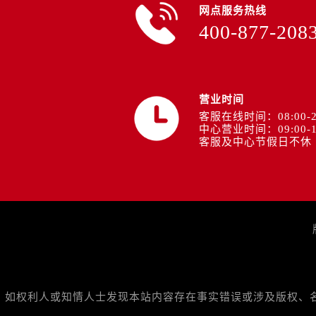
山西省阳泉市郊区平阳东街与新城大
网点服务热线
400-877-208
山西省运城市盐湖区河东街欧米茄售
山西省长治市潞州区英雄中路欧米茄
山西省太原市迎泽区迎泽街道解放路
天津市和平区赤峰道136号天津国际
营业时间
安徽省安庆市迎江区人民路欧米茄售
客服在线时间：08:00-2
安徽省蚌埠市蚌山区淮河路欧米茄售
中心营业时间：09:00-1
客服及中心节假日不休
安徽省亳州市谯城区魏武大道欧米茄
安徽省池州市贵池区长江路欧米茄售
安徽省滁州市琅琊区南谯北路欧米茄
安徽省阜阳市颍州区颍州北路欧米茄
安徽省淮北市相山区淮海路欧米茄售
安徽省淮南市田家庵区国庆中路欧米
安徽省黄山市屯溪区黄山西路欧米茄
安徽省六安市金安区解放中路欧米茄
如权利人或知情人士发现本站内容存在事实错误或涉及版权、名誉权
安徽省马鞍山市雨山区湖南西路欧米