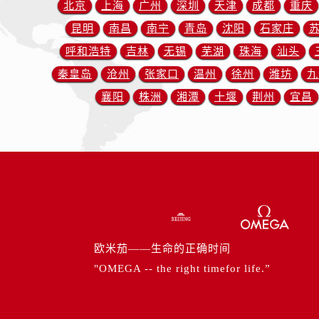
北京
上海
广州
深圳
天津
成都
重庆
内蒙古自治区包头市青山区幸福路甲
内蒙古自治区赤峰市红山区哈达街欧
昆明
南昌
南宁
青岛
沈阳
石家庄
内蒙古自治区鄂尔多斯市东胜区伊金
呼和浩特
吉林
无锡
芜湖
珠海
汕头
内蒙古自治区呼伦贝尔市海拉尔区中
秦皇岛
沧州
张家口
温州
徐州
潍坊
九
内蒙古自治区通辽市科尔沁区明仁大
襄阳
株洲
湘潭
十堰
荆州
宜昌
内蒙古自治区乌海市海勃湾区人民南
内蒙古自治区乌兰察布市集宁区恩和
内蒙古自治区锡林郭勒盟市锡林浩特
内蒙古自治区兴安盟市乌兰浩特市兴
山西省大同市平城区迎宾街欧米茄售
山西省晋城市城区黄华街欧米茄售后
山西省晋中市榆次区顺城街欧米茄售
山西省临汾市尧都区解放路欧米茄售
欧米茄——生命的正确时间
山西省吕梁市离石区永宁中路与建设
"OMEGA -- the right timefor life.”
山西省朔州市朔城区怡西路与鄯阳西
山西省忻州市忻府区和平东街与七一