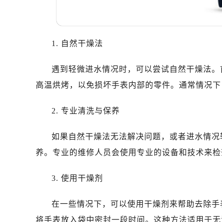
温州市鹿城区锦绣路1067号置信广场
哈尔滨市道里区友谊西路600号富力中
大连市中山区人民路15号国际金融大
1. 自然干燥法
佛山市禅城区季华五路57号万科金融中
东莞市东城街道鸿福东路1号民盈国贸
遇到轻微进水情况时，可以尝试自然干燥法。
无锡市梁溪区人民中路139号恒隆广场
高温烘烤，以免损坏手表内部的零件。通常情况下，
南通市崇川区工农路57号圆融广场写字
苏州市苏州工业园区星港街199号苏州
2. 专业清洗与保养
武汉市江汉区解放大道686号世界贸易
南宁市青秀区金湖路59号地王大厦12
如果自然干燥法无法解决问题，或者进水情况
合肥市蜀山区潜山路111号万象城华润
养。专业的维修人员会使用专业的设备和技术来检
泉州市丰泽区宝洲路729号浦西万达中
青岛市南区山东路6号华润大厦B座2
3. 使用干燥剂
烟台市芝罘区胜利路139号万达金融中
长春市朝阳区西安大路727号中银大厦
在一些情况下，可以使用干燥剂来帮助去除手
贵阳市南明区都司高架桥路33号亨特
将手表放入袋中密封一段时间。这种方法适用于无