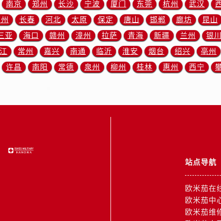
南京
郑州
长沙
宁波
厦门
东莞
杭州
武汉
3号王府井百货名表维修欧米茄售后服务中心（需提前预约）
米茄售后服务中心（需提前预约）
苏州
长春
河北
太原
保定
唐山
邯郸
廊坊
昆山
霍洛街欧米茄售后服务中心（需提前预约）
三亚
海口
赣州
漳州
拉萨
青海
新疆
兰州
银
央街欧米茄售后服务中心（需提前预约）
江
常州
嘉兴
南通
临沂
淮安
烟台
绍兴
亳州
街欧米茄售后服务中心（需提前预约）
许昌
南阳
常德
泉州
柳州
桂林
惠州
西宁
路欧米茄售后服务中心（需提前预约）
大街欧米茄售后服务中心（需提前预约）
市光明街与额尔敦路交叉口欧米茄售后服务中心（需提前预约）
安大街欧米茄售后服务中心（需提前预约）
后服务中心（需提前预约）
服务中心（需提前预约）
后服务中心（需提前预约）
站点导航
后服务中心（需提前预约）
街交叉口欧米茄售后服务中心（需提前预约）
欧米茄在
街交汇处欧米茄售后服务中心（需提前预约）
欧米茄中
欧米茄维
南路交叉口欧米茄售后服务中心（需提前预约）