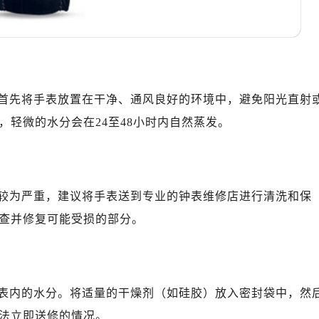
10层1015室（需提前预约）
心T2座写字楼29层03室（需提前预约）
厦7层G室（需提前预约）
心C座12层1205室（需提前预约）
中心T1写字楼9层907室（需提前预约）
首先将手表放置在干净、通风良好的环境中，避免阳光直射
写字楼1座11层1104室（需提前预约）
轻微的水分会在24至48小时内自然蒸发。
楼16层1603室（需提前预约）
中心办公楼C座22层08室（需提前预约）
大厦38层09室（需提前预约）
楼1224室（需提前预约）
较为严重，建议将手表送到专业的钟表维修店进行清洗和保
大厦B座12楼03室（需提前预约）
查并修复可能受损的部分。
心写字楼A座7楼709室（需提前预约）
2层04室（需提前预约）
心A座907室（需提前预约）
A座(旺进大厦)18层09室（需提前预约）
表内的水分。将适量的干燥剂（如硅胶）放入密封袋中，然
国际金融中心14楼14D（需提前预约）
法立即送修的情况。