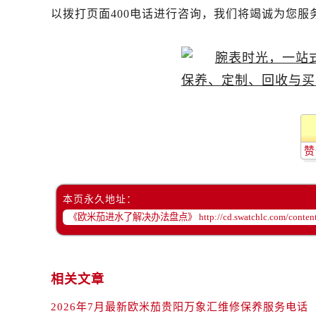
黑龙江省齐齐哈尔市龙沙区龙华路欧
以拨打页面400电话进行咨询，我们将竭诚为您服
黑龙江省双鸭山市尖山区新兴大街欧
黑龙江省绥化市北林区新华街与康庄
黑龙江省伊春市伊美区通河路欧米茄
吉林省白城市洮北区明仁南街欧米茄
吉林省白山市浑江区浑江大街欧米茄
吉林省吉林市船营区河南街欧米茄售
吉林省辽源市龙山区人民大街欧米茄
赞
吉林省梅河口市新华街道梅河大街欧
吉林省四平市铁东区紫气大路与南九
本页永久地址：
吉林省松原市宁江区五环大街欧米茄
吉林省通化市东昌区环通乡江南大街
吉林省延边市延吉市解放路欧米茄售
辽宁省鞍山市铁东区站前街欧米茄售
相关文章
辽宁省本溪市平山区胜利路欧米茄售
辽宁省朝阳市双塔区新华路欧米茄售
2026年7月最新欧米茄贵阳万象汇维修保养服务电话