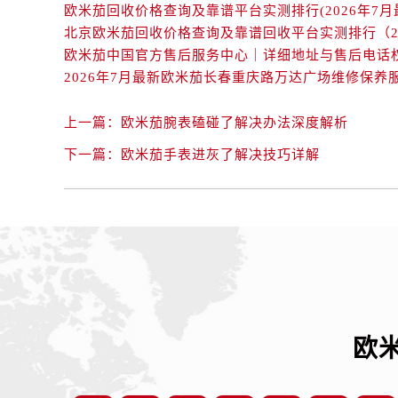
辽宁省丹东市振兴区七经街欧米茄售
欧米茄回收价格查询及靠谱平台实测排行(2026年7月
辽宁省抚顺市新抚区东一路欧米茄售
辽宁省阜新市海州区解放大街欧米茄
辽宁省葫芦岛市连山区中央路欧米茄
辽宁省锦州市古塔区中央大街欧米茄
上一篇：
欧米茄腕表磕碰了解决办法深度解析
辽宁省辽阳市白塔区新运大街欧米茄
下一篇：
欧米茄手表进灰了解决技巧详解
辽宁省盘锦市兴隆台区石油大街欧米
辽宁省铁岭市银州区南马路欧米茄售
辽宁省营口市站前区市府路与渤海大
辽宁省沈阳市沈河区中街路137号亨
辽宁省沈阳市沈河区中街路83号亨
北京市朝阳区建国门外大街甲6号华熙
北京市东城区东长安街1号王府井东方
河北省保定市竞秀区朝阳北大街北国
欧
内蒙古自治区阿拉善盟市左旗土尔扈
内蒙古自治区巴彦淖尔市临河区新华