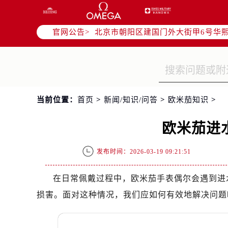
北京市东城区东长安街1号东方广场写
北京市朝阳区建国门外大街甲6号华熙
官网公告>
天津市和平区赤峰道136号天津国际金
上海市徐汇区虹桥路3号港汇中心写字楼
上海市黄浦区南京东路299号宏伊国
南京市秦淮区中山南路1号（新街口）
常州市新北区龙锦路1590号现代传媒
当前位置：
首页
>
新闻/知识/问答
>
欧米茄知识
>
徐州市鼓楼区淮海东路29号苏宁广场I
扬州市邗江区国展路29号星耀天地写字
欧米茄进
盐城市盐都区世纪大道5号盐城金融城写
泰州市海陵区永定东路399号置地商
发布时间：2026-03-19 09:21:51
宁波市江北区大闸南路500号来福士广
杭州市上城区钱江路1366号华润大厦
在日常佩戴过程中，欧米茄手表偶尔会遇到进
金华市金东区东市南街777号金华万达
损害。面对这种情况，我们应如何有效地解决问题
绍兴市越城区胜利东路379号世茂天
嘉兴市南湖区广益路705号嘉兴世界贸