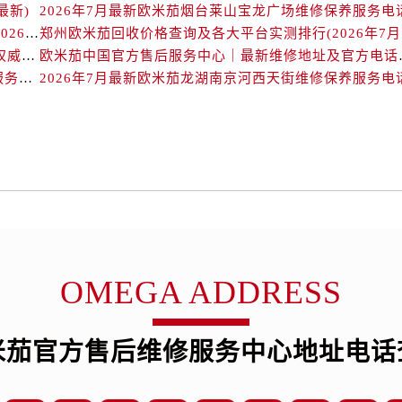
后服务中心（需提前预约）
最新)
2026年7月最新欧米茄烟台莱山宝龙广场维修保养服务电
北京欧米茄回收价格查询及靠谱回收平台实测排行（2026年7月最新数据）
郑州
后服务中心（需提前预约）
欧米茄中国官方售后服务中心｜详细地址与售后电话权威信息通知（2026年7月最新）
欧米茄中国官方售后服务
售后服务中心（需提前预约）
2026年7月最新欧米茄长春重庆路万达广场维修保养服务电话
2026年7月最新欧米茄龙湖南京河西天街维修保养服务电
售后服务中心（需提前预约）
售后服务中心（需提前预约）
售后服务中心（需提前预约）
茄售后服务中心（需提前预约）
后服务中心（需提前预约）
街交叉口欧米茄售后服务中心（需提前预约）
得利名表维修授权店1楼欧米茄售后服务中心（需提前预约）
得利名表维修授权店1楼欧米茄售后服务中心（需提前预约）
OMEGA ADDRESS
国际中心D座11层1102室欧米茄售后服务中心（需提前预约）
广场W3座6层602室欧米茄售后服务中心（需提前预约）
先天下欧米茄售后服务中心（需提前预约）
米茄官方售后维修服务中心地址电话
特大街欧米茄售后服务中心（需提前预约）
街欧米茄售后服务中心（需提前预约）