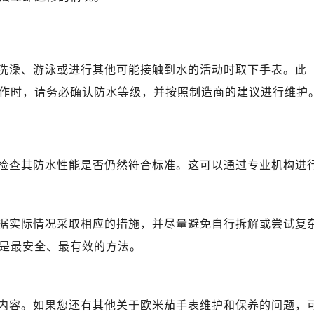
广场写字楼10层06室（需提前预约）
心写字楼B座13层07室（需提前预约）
安国际中心E座6楼10室（需提前预约）
B座17层1707室（需提前预约）
洗澡、游泳或进行其他可能接触到水的活动时取下手表。此
写字楼A座10层1002室（需提前预约）
作时，请务必确认防水等级，并按照制造商的建议进行维护
心东1幢20楼2002室（需提前预约）
街70号华润万象城写字楼（鄂尔多斯大厦）23层2326室（需
州中心写字楼21层2102室（需提前预约）
国际金融中心写字楼20层01室（需提前预约）
检查其防水性能是否仍然符合标准。这可以通过专业机构进
米茄售后服务中心（需提前预约）
售后服务中心（需提前预约）
售后服务中心（需提前预约）
据实际情况采取相应的措施，并尽量避免自行拆解或尝试复
售后服务中心（需提前预约）
是最安全、最有效的方法。
茄售后服务中心（需提前预约）
茄售后服务中心（需提前预约）
茄售后服务中心（需提前预约）
内容。如果您还有其他关于欧米茄手表维护和保养的问题，