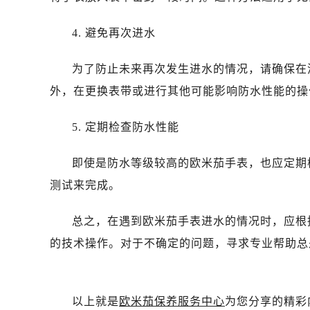
昆明市盘龙区北京路928号同德昆明
石家庄市长安区中山东路39号勒泰中
4. 避免再次进水
西安市碑林区南关正街88号华侨城长
海口市龙华区金贸东路5号海口华润大厦
为了防止未来再次发生进水的情况，请确保在
唐山市路南区新华东道100号万达广场
外，在更换表带或进行其他可能影响防水性能的操
台州市椒江区东海大道1800号腾达中
内蒙古自治区呼和浩特市玉泉区大学西
5. 定期检查防水性能
甘肃省兰州市七里河区西津西路16号兰
重庆市解放碑渝中区民权路28号英利
即使是防水等级较高的欧米茄手表，也应定期
黑龙江省大庆市萨尔图区会战大街欧
测试来完成。
黑龙江省鹤岗市向阳区红军路欧米茄
黑龙江省黑河市爱辉区中央街欧米茄
总之，在遇到欧米茄手表进水的情况时，应根
黑龙江省鸡西市鸡冠区红军路欧米茄
的技术操作。对于不确定的问题，寻求专业帮助总
黑龙江省佳木斯市向阳区长安路欧米
黑龙江省牡丹江市东安区太平路欧米
黑龙江省七台河市桃山区大同街欧米
以上就是
欧米茄保养服务中心
为您分享的精彩