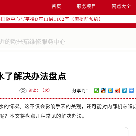
字楼W3座6层602室（需提前预约）
首页
服务项目
网点大全
国际中心写字楼D座11层1102室（需提前预约）
融中心写字楼26层2603室（需提前预约）
2座37层3705室（需提前预约）
际广场写字楼8层806室（需提前预约）
南京中心写字楼22层C1-1室（需提前预约）
中心写字楼5号楼10层1008室（需提前预约）
FC国际金融中心写字楼35层3508室（需提前预约）
楼1号楼18层1803室（需提前预约）
水了解决办法盘点
字楼1号楼16层1604室（需提前预约）
务中心东塔写字楼（华润万象城）17层1706室（需提前预约）
阅读：（
次）
分享到：
场办公楼20层2009室（需提前预约）
写字楼A座5层503-5室（需提前预约）
水的情况。这不仅会影响手表的美观，还可能对内部机芯造
广场写字楼4号楼22层2209室（需提前预约）
呢？本文将盘点几种常见的解决办法。
际中心写字楼8层805室（需提前预约）
易中心写字楼A座13层1304室（需提前预约）