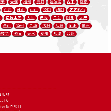
西安
大连
福州
贵阳
哈尔滨
合肥
济南
广西
佛山
中山
德阳
绵阳
齐齐哈尔
川
乌鲁木齐
大同
赤峰
包头
阳泉
大庆
舟山
扬州
金华
洛阳
岳阳
衡阳
黄石
攀枝花
遵义
天水
泰州
盐城
台州
线服务
心介绍
修及保养项目