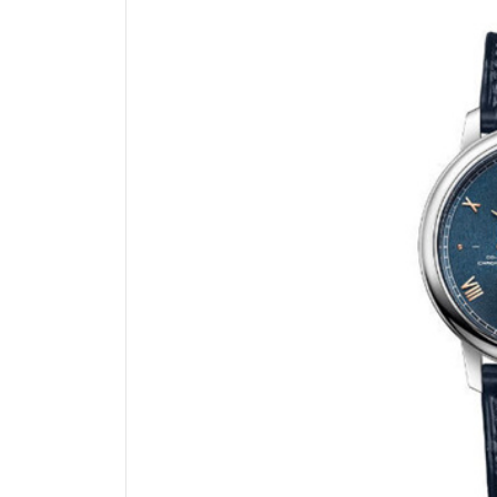
南昌市红谷滩新区红谷中大道998号
济南市历下区经十路11111号华润中
广州市天河区天河路230号万菱汇国
广州市越秀区环市东路371-375号
深圳市罗湖区深南东路5001号华润大
惠州市惠城区江北文昌一路7号华贸大
厦门市思明区湖滨东路95号华润大厦写
福州市鼓楼区五四路128-1号恒力城
成都市锦江区人民东路6号SAC东原中
重庆市江北区观音桥步行街2号融恒时
长沙市芙蓉区定王台街道建湘路393
郑州市二七区铭功路10号华润大厦写字
太原市迎泽区解放路15号亨得利名
沈阳市沈河区中街路137号亨得利名
沈阳市沈河区中街路83号亨得利名
乌鲁木齐市天山区红山路26号时代广场