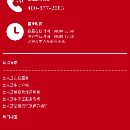
江苏省盐城市盐都区世纪大道5号盐城金融城写字楼1号楼16层1604室欧米茄售后服务中心（需提前预约）
400-877-2083
江苏省扬州市邗江区国展路29号星耀天地写字楼1号楼18层1803室欧米茄售后服务中心（需提前预约）
江苏省镇江市京口区中山东路欧米茄售后服务中心（需提前预约）
营业时间
江西省抚州市临川区赣东大道欧米茄售后服务中心（需提前预约）
客服在线时间：08:00-22:00
江西省赣州市章贡区文清路欧米茄售后服务中心（需提前预约）
中心营业时间：09:00-19:30
客服及中心节假日不休
江西省吉安市吉州区井冈山大道欧米茄售后服务中心（需提前预约）
江西省景德镇市珠山区珠山中路欧米茄售后服务中心（需提前预约）
江西省九江市浔阳区浔阳路欧米茄售后服务中心（需提前预约）
站点导航
江西省南昌市红谷滩新区红谷中大道998号绿地双子塔（中央广场）A1座办公楼14层1407室欧米茄售后服务中心（需提前预约）
江西省萍乡市安源区萍安北大道与康庄路交叉口欧米茄售后服务中心（需提前预约）
欧米茄在线服务
江西省上饶市信州区滨江西路欧米茄售后服务中心（需提前预约）
欧米茄中心介绍
江西省新余市渝水区北湖西路欧米茄售后服务中心（需提前预约）
欧米茄维修及保养项目
欧米茄中国区服务网点
江西省宜春市袁州区中山中路欧米茄售后服务中心（需提前预约）
欧米茄最新资讯及保养知识
江西省鹰潭市月湖区胜利东路欧米茄售后服务中心（需提前预约）
山东省德州市德城区东风中路欧米茄售后服务中心（需提前预约）
热门标签
山东省东营市东营区济南路欧米茄售后服务中心（需提前预约）