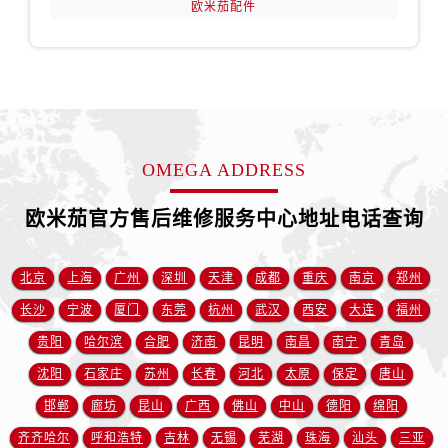
欧米茄配件
山西省运城市盐湖区河东街欧米茄售后服务中心（需提前预约）
山西省长治市潞州区英雄中路欧米茄售后服务中心（需提前预约）
山西省太原市迎泽区迎泽街道解放路15号亨得利名表维修授权店3楼欧米茄售后服务中心（需提前预约）
天津市和平区赤峰道136号天津国际金融中心26层2603室欧米茄售后服务中心（需提前预约）
安徽省安庆市迎江区人民路欧米茄售后服务中心（需提前预约）
安徽省蚌埠市蚌山区淮河路欧米茄售后服务中心（需提前预约）
OMEGA ADDRESS
安徽省亳州市谯城区魏武大道欧米茄售后服务中心（需提前预约）
安徽省池州市贵池区长江路欧米茄售后服务中心（需提前预约）
欧米茄官方售后维修服务中心地址电话查询
安徽省滁州市琅琊区南谯北路欧米茄售后服务中心（需提前预约）
安徽省阜阳市颍州区颍州北路欧米茄售后服务中心（需提前预约）
北京
上海
广州
深圳
天津
成都
重庆
南京
郑州
安徽省淮北市相山区淮海路欧米茄售后服务中心（需提前预约）
长沙
宁波
厦门
东莞
杭州
武汉
西安
大连
福州
安徽省淮南市田家庵区国庆中路欧米茄售后服务中心（需提前预约）
贵阳
哈尔滨
合肥
济南
昆明
南昌
南宁
青岛
安徽省黄山市屯溪区黄山西路欧米茄售后服务中心（需提前预约）
安徽省六安市金安区解放中路欧米茄售后服务中心（需提前预约）
沈阳
石家庄
苏州
长春
河北
太原
保定
唐山
安徽省马鞍山市雨山区湖南西路欧米茄售后服务中心（需提前预约）
邯郸
廊坊
昆山
广西
佛山
中山
德阳
绵阳
安徽省宿州市埇桥区人民中路欧米茄售后服务中心（需提前预约）
齐齐哈尔
呼和浩特
吉林
无锡
芜湖
珠海
汕头
三亚