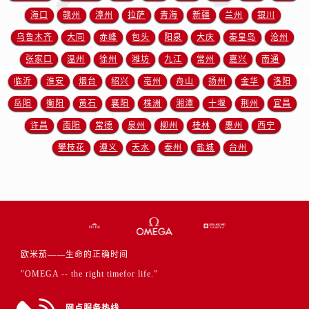
安徽省铜陵市铜官区石城大道欧米茄售后服务中心（需提前预约）
海口
赣州
漳州
拉萨
青海
新疆
兰州
银川
安徽省芜湖市镜湖区中山路步行街欧米茄售后服务中心（需提前预约）
乌鲁木齐
大同
赤峰
包头
阳泉
大庆
秦皇岛
沧州
安徽省宣城市宣州区叠嶂西路欧米茄售后服务中心（需提前预约）
张家口
温州
徐州
潍坊
九江
常州
嘉兴
南通
福建省龙岩市新罗区九一南路欧米茄售后服务中心（需提前预约）
临沂
淮安
烟台
绍兴
亳州
舟山
扬州
金华
洛阳
福建省南平市建阳区人民西路欧米茄售后服务中心（需提前预约）
福建省宁德市蕉城区天湖东路欧米茄售后服务中心（需提前预约）
岳阳
衡阳
黄石
襄阳
株洲
湘潭
十堰
荆州
宜昌
福建省莆田市城厢区霞林街道荔华东大道欧米茄售后服务中心（需提前预约）
许昌
南阳
常德
泉州
柳州
桂林
惠州
西宁
福建省三明市三元区东乾二路欧米茄售后服务中心（需提前预约）
攀枝花
遵义
天水
泰州
盐城
台州
福建省漳州市龙文区步港路欧米茄售后服务中心（需提前预约）
江苏省常州市新北区龙锦路1590号现代传媒中心5号楼10层1008室欧米茄售后服务中心（需提前预约）
江苏省淮安市清江浦区淮海北路欧米茄售后服务中心（需提前预约）
江苏省连云港市海州区通灌北路欧米茄售后服务中心（需提前预约）
江苏省南京市秦淮区中山南路1号南京中心22层22-C1-C3室欧米茄售后服务中心（需提前预约）
欧米茄——生命的正确时间
江苏省宿迁市宿城区西湖路欧米茄售后服务中心（需提前预约）
"OMEGA -- the right timefor life.”
江苏省泰州市海陵区永定东路399号置地商务中心东塔（华润万象城）17层1706室欧米茄售后服务中心（需提前预约）
江苏省徐州市鼓楼区淮海东路29号苏宁广场IFC国际金融中心35层3508室欧米茄售后服务中心（需提前预约）
网点服务热线