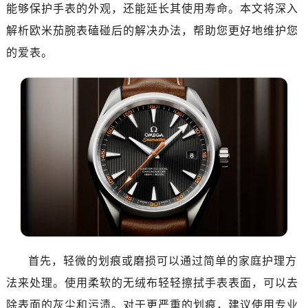
济南市历下区经十路11111号华润中心写字楼（万象城）15层1508室（需提前预约）
能够保护手表的外观，还能延长其使用寿命。本文将深入
广州市天河区天河路230号万菱汇国际中心写字楼A塔7层704室（需提前预约）
解析欧米茄腕表磕碰后的解决办法，帮助您更好地维护您
广州市越秀区环市东路371-375号世界贸易中心大厦南塔写字楼15层07室（需提前预约）
的爱表。
深圳市罗湖区深南东路5001号华润大厦写字楼17层1701室（需提前预约）
惠州市惠城区江北文昌一路7号华贸大厦写字楼1座30层05室（需提前预约）
厦门市思明区湖滨东路95号华润大厦写字楼B座11层1104室（需提前预约）
福州市鼓楼区五四路128-1号恒力城写字楼15层03室（需提前预约）
成都市锦江区人民东路6号SAC东原中心写字楼24层2406B室（需提前预约）
重庆市江北区观音桥步行街2号融恒时代广场写字楼9层902室（需提前预约）
长沙市芙蓉区定王台街道建湘路393号世茂环球金融中心写字楼（芙蓉广场）10层13室（需提前预约）
郑州市二七区铭功路10号华润大厦写字楼29层2905室（需提前预约）
太原市迎泽区解放路15号亨得利名表服务中心（品牌授权店）3层整层（需提前预约）
沈阳市沈河区中街路137号亨得利名表服务中心（品牌授权店）1层整层（需提前预约）
沈阳市沈河区中街路83号亨得利名表服务中心（品牌授权店）1层整层（需提前预约）
首先，轻微的划痕或磨损可以通过简单的家庭护理方
乌鲁木齐市天山区红山路26号时代广场（CCMALL）C座17层17-B（需提前预约）
法来处理。使用柔软的无绒布轻轻擦拭手表表面，可以去
温州市鹿城区锦绣路1067号置信广场10层1015室（需提前预约）
除表面的灰尘和污渍。对于更严重的划痕，建议使用专业