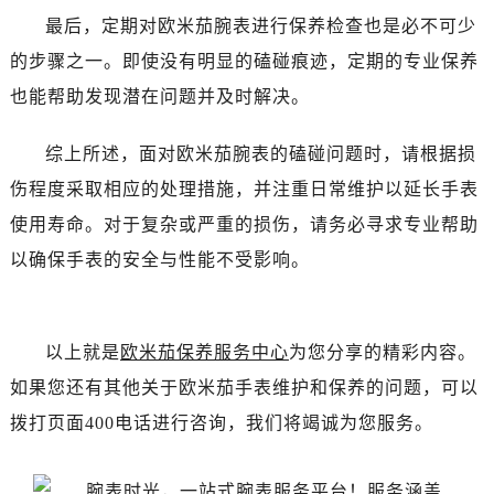
石家庄市长安区中山东路39号勒泰中心写字楼B座13层07室（需提前预约）
最后，定期对欧米茄腕表进行保养检查也是必不可少
西安市碑林区南关正街88号华侨城长安国际中心E座6楼10室（需提前预约）
的步骤之一。即使没有明显的磕碰痕迹，定期的专业保养
海口市龙华区金贸东路5号海口华润大厦B座17层1707室（需提前预约）
也能帮助发现潜在问题并及时解决。
唐山市路南区新华东道100号万达广场写字楼A座10层1002室（需提前预约）
台州市椒江区东海大道1800号腾达中心东1幢20楼2002室（需提前预约）
综上所述，面对欧米茄腕表的磕碰问题时，请根据损
内蒙古自治区呼和浩特市玉泉区大学西街70号华润万象城写字楼（鄂尔多斯大厦）23层2326室（需提前预约）
伤程度采取相应的处理措施，并注重日常维护以延长手表
甘肃省兰州市七里河区西津西路16号兰州中心写字楼21层2102室（需提前预约）
使用寿命。对于复杂或严重的损伤，请务必寻求专业帮助
重庆市解放碑渝中区民权路28号英利国际金融中心写字楼20层01室（需提前预约）
黑龙江省大庆市萨尔图区会战大街欧米茄售后服务中心（需提前预约）
以确保手表的安全与性能不受影响。
黑龙江省鹤岗市向阳区红军路欧米茄售后服务中心（需提前预约）
黑龙江省黑河市爱辉区中央街欧米茄售后服务中心（需提前预约）
黑龙江省鸡西市鸡冠区红军路欧米茄售后服务中心（需提前预约）
以上就是
欧米茄保养服务中心
为您分享的精彩内容。
黑龙江省佳木斯市向阳区长安路欧米茄售后服务中心（需提前预约）
如果您还有其他关于欧米茄手表维护和保养的问题，可以
黑龙江省牡丹江市东安区太平路欧米茄售后服务中心（需提前预约）
拨打页面400电话进行咨询，我们将竭诚为您服务。
黑龙江省七台河市桃山区大同街欧米茄售后服务中心（需提前预约）
黑龙江省齐齐哈尔市龙沙区龙华路欧米茄售后服务中心（需提前预约）