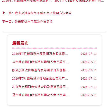
2026年7月最新欧米茄长春重庆路万达广场维修保养服务电话
2026年7月最新欧米茄龙湖南京河西天街维修保养服务电话
辽宁省抚顺市新抚区东一路欧米茄售后服务中心（需提前预约）
辽宁省阜新市海州区解放大街欧米茄售后服务中心（需提前预约）
上一篇：
欧米茄腕表很久不戴不走了处理方法大全
辽宁省葫芦岛市连山区中央路欧米茄售后服务中心（需提前预约）
下一篇：
欧米茄进水了解决办法盘点
辽宁省锦州市古塔区中央大街欧米茄售后服务中心（需提前预约）
辽宁省辽阳市白塔区新运大街欧米茄售后服务中心（需提前预约）
辽宁省盘锦市兴隆台区石油大街欧米茄售后服务中心（需提前预约）
辽宁省铁岭市银州区南马路欧米茄售后服务中心（需提前预约）
最新发布
辽宁省营口市站前区市府路与渤海大街交叉口欧米茄售后服务中心（需提前预约）
2026年7月最新欧米茄贵阳万象汇维修保养服务电话
2026-07-11
辽宁省沈阳市沈河区中街路137号亨得利名表维修授权店1楼欧米茄售后服务中心（需提前预约）
杭州欧米茄回收价格查询和各大回收平台实测排行（2026年7月最新数据）
2026-07-11
辽宁省沈阳市沈河区中街路83号亨得利名表维修授权店1楼欧米茄售后服务中心（需提前预约）
北京市朝阳区建国门外大街甲6号华熙国际中心D座11层1102室欧米茄售后服务中心（需提前预约）
欧米茄回收价格查询及靠谱平台实测排行(2026年7月最新)
2026-07-11
北京市东城区东长安街1号王府井东方广场W3座6层602室欧米茄售后服务中心（需提前预约）
2026年7月最新欧米茄烟台莱山宝龙广场维修保养服务电话
2026-07-11
河北省保定市竞秀区朝阳北大街北国先天下欧米茄售后服务中心（需提前预约）
北京欧米茄回收价格查询及靠谱回收平台实测排行（2026年7月最新数据）
2026-07-11
内蒙古自治区阿拉善盟市左旗土尔扈特大街欧米茄售后服务中心（需提前预约）
郑州欧米茄回收价格查询及各大平台实测排行(2026年7月最新数据)
2026-07-11
内蒙古自治区巴彦淖尔市临河区新华街欧米茄售后服务中心（需提前预约）
内蒙古自治区包头市青山区幸福路甲3号王府井百货名表维修欧米茄售后服务中心（需提前预约）