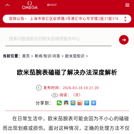
北京市朝阳区建国门外大街甲6号华熙国际中心写字楼D座11层1102室（需提前预约）

天津市和平区赤峰道136号天津国际金融中心写字楼26层2603室（需提前预约）
▲
官网公告>
上海市徐汇区虹桥路3号港汇中心写字楼2座37层3705室（需提前预约）
▼
上海市黄浦区南京东路299号宏伊国际广场写字楼8层806室（需提前预约）
南京市秦淮区中山南路1号（新街口）南京中心写字楼22层C1-1室（需提前预约）
常州市新北区龙锦路1590号现代传媒中心写字楼5号楼10层1008室（需提前预约）
徐州市鼓楼区淮海东路29号苏宁广场IFC国际金融中心写字楼35层3508室（需提前预约）
当前位置：
首页
>
新闻/知识/问答
>
欧米茄知识
>
扬州市邗江区国展路29号星耀天地写字楼1号楼18层1803室（需提前预约）
盐城市盐都区世纪大道5号盐城金融城写字楼1号楼16层1604室（需提前预约）
欧米茄腕表磕碰了解决办法深度解析
泰州市海陵区永定东路399号置地商务中心东塔写字楼（华润万象城）17层1706室（需提前预约）
宁波市江北区大闸南路500号来福士广场办公楼20层2009室（需提前预约）
发布时间：2026-03-18 10:21:20
杭州市上城区钱江路1366号华润大厦写字楼A座5层503-5室（需提前预约）
阅读：（
次）
金华市金东区东市南街777号金华万达广场写字楼4号楼22层2209室（需提前预约）
分享到：
绍兴市越城区胜利东路379号世茂天际中心写字楼8层805室（需提前预约）
在日常生活中，欧米茄腕表可能会因为不小心的磕碰
嘉兴市南湖区广益路705号嘉兴世界贸易中心写字楼A座13层1304室（需提前预约）
而出现划痕或损伤。面对这种情况，正确的处理方法不仅
南昌市红谷滩新区红谷中大道998号绿地双子塔（中央广场）A1座办公楼14层07室（需提前预约）