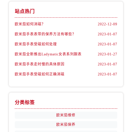
内蒙古自治区赤峰市红山区哈达街欧米茄售后服务中心（需提前预约）
内蒙古自治区鄂尔多斯市东胜区伊金霍洛街欧米茄售后服务中心（需提前预约）
站点热门
内蒙古自治区呼伦贝尔市海拉尔区中央街欧米茄售后服务中心（需提前预约）
欧米茄如何消磁？
2022-12-09
内蒙古自治区通辽市科尔沁区明仁大街欧米茄售后服务中心（需提前预约）
欧米茄手表表带的保养方法有哪些？
2023-01-07
内蒙古自治区乌海市海勃湾区人民南路欧米茄售后服务中心（需提前预约）
内蒙古自治区乌兰察布市集宁区恩和大街欧米茄售后服务中心（需提前预约）
欧米茄手表受磁如何处理
2023-01-07
内蒙古自治区锡林郭勒盟市锡林浩特市光明街与额尔敦路交叉口欧米茄售后服务中心（需提前预约）
欧米茄全新推出Ladymatic女表系列腕表
2023-01-27
内蒙古自治区兴安盟市乌兰浩特市兴安大街欧米茄售后服务中心（需提前预约）
欧米茄手表走时慢的具体原因
2023-01-07
山西省大同市平城区迎宾街欧米茄售后服务中心（需提前预约）
欧米茄手表受磁如何正确消磁
2023-01-07
山西省晋城市城区黄华街欧米茄售后服务中心（需提前预约）
山西省晋中市榆次区顺城街欧米茄售后服务中心（需提前预约）
山西省临汾市尧都区解放路欧米茄售后服务中心（需提前预约）
山西省吕梁市离石区永宁中路与建设街交叉口欧米茄售后服务中心（需提前预约）
分类标签
山西省朔州市朔城区怡西路与鄯阳西街交汇处欧米茄售后服务中心（需提前预约）
欧米茄维修
山西省忻州市忻府区和平东街与七一南路交叉口欧米茄售后服务中心（需提前预约）
欧米茄保养
山西省阳泉市郊区平阳东街与新城大道交叉口欧米茄售后服务中心（需提前预约）