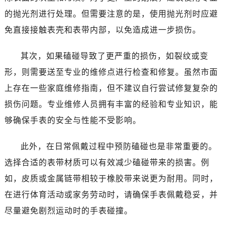
哈尔滨市道里区友谊西路600号富力中心T2座写字楼29层03室（需提前预约）
的抛光剂进行处理。但需要注意的是，使用抛光剂时应避
大连市中山区人民路15号国际金融大厦7层G室（需提前预约）
免直接接触表壳和表带内部，以免造成进一步损伤。
佛山市禅城区季华五路57号万科金融中心C座12层1205室（需提前预约）
东莞市东城街道鸿福东路1号民盈国贸中心T1写字楼9层907室（需提前预约）
其次，如果磕碰导致了更严重的损伤，如裂纹或变
无锡市梁溪区人民中路139号恒隆广场写字楼1座11层1104室（需提前预约）
形，则需要送至专业的维修点进行检查和修复。虽然市面
南通市崇川区工农路57号圆融广场写字楼16层1603室（需提前预约）
上存在一些家庭维修指南，但不建议自行尝试修复复杂的
苏州市苏州工业园区星港街199号苏州中心办公楼C座22层08室（需提前预约）
武汉市江汉区解放大道686号世界贸易大厦38层09室（需提前预约）
损伤问题。专业维修人员拥有丰富的经验和专业知识，能
南宁市青秀区金湖路59号地王大厦12楼1224室（需提前预约）
够确保手表的安全与性能不受影响。
合肥市蜀山区潜山路111号万象城华润大厦B座12楼03室（需提前预约）
泉州市丰泽区宝洲路729号浦西万达中心写字楼A座7楼709室（需提前预约）
此外，在日常佩戴过程中预防磕碰也是非常重要的。
青岛市南区山东路6号华润大厦B座22层04室（需提前预约）
选择合适的表带材质可以有效减少磕碰带来的损害。例
烟台市芝罘区胜利路139号万达金融中心A座907室（需提前预约）
如，皮质或金属链带相较于橡胶带来说更为耐用。同时，
长春市朝阳区西安大路727号中银大厦A座(旺进大厦)18层09室（需提前预约）
在进行体育活动或家务劳动时，请确保手表佩戴稳妥，并
贵阳市南明区都司高架桥路33号亨特国际金融中心14楼14D（需提前预约）
尽量避免剧烈运动时的手表碰撞。
昆明市盘龙区北京路928号同德昆明广场写字楼10层06室（需提前预约）