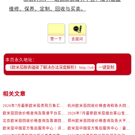
黑龙江省双鸭山市尖山区新兴大街欧米茄售后服务中心（需提前预约）
黑龙江省绥化市北林区新华街与康庄路交叉口欧米茄售后服务中心（需提前预约）
黑龙江省伊春市伊美区通河路欧米茄售后服务中心（需提前预约）
吉林省白城市洮北区明仁南街欧米茄售后服务中心（需提前预约）
吉林省白山市浑江区浑江大街欧米茄售后服务中心（需提前预约）
赞一下
去提问
吉林省吉林市船营区河南街欧米茄售后服务中心（需提前预约）
吉林省辽源市龙山区人民大街欧米茄售后服务中心（需提前预约）
本页永久地址：
吉林省梅河口市新华街道梅河大街欧米茄售后服务中心（需提前预约）
一键复制
吉林省四平市铁东区紫气大路与南九经街交汇处欧米茄售后服务中心（需提前预约）
吉林省松原市宁江区五环大街欧米茄售后服务中心（需提前预约）
吉林省通化市东昌区环通乡江南大街欧米茄售后服务中心（需提前预约）
相关文章
吉林省延边市延吉市解放路欧米茄售后服务中心（需提前预约）
辽宁省鞍山市铁东区站前街欧米茄售后服务中心（需提前预约）
2026年7月最新欧米茄贵阳万象汇维修保养服务电话
杭州欧米茄回收价格查询和各大回收平台实测排行（2026年7月最新数据）
辽宁省本溪市平山区胜利路欧米茄售后服务中心（需提前预约）
欧米茄回收价格查询及靠谱平台实测排行(2026年7月最新)
2026年7月最新欧米茄烟台莱山宝龙广场维修保养服务电话
辽宁省朝阳市双塔区新华路欧米茄售后服务中心（需提前预约）
北京欧米茄回收价格查询及靠谱回收平台实测排行（2026年7月最新数据）
郑州欧米茄回收价格查询及各大平台实测排行(2026年7月最新数据)
欧米茄中国官方售后服务中心｜详细地址与售后电话权威信息通知（2026年7月最新）
欧米茄中国官方售后服务中心｜最新维修地址及官方电话权威信息通告（2026年7月最新）
辽宁省丹东市振兴区七经街欧米茄售后服务中心（需提前预约）