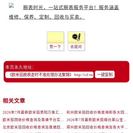
辽宁省丹东市振兴区七经街欧米茄售后服务中心（需提前预约）
辽宁省抚顺市新抚区东一路欧米茄售后服务中心（需提前预约）
辽宁省阜新市海州区解放大街欧米茄售后服务中心（需提前预约）
辽宁省葫芦岛市连山区中央路欧米茄售后服务中心（需提前预约）
辽宁省锦州市古塔区中央大街欧米茄售后服务中心（需提前预约）
辽宁省辽阳市白塔区新运大街欧米茄售后服务中心（需提前预约）
赞一下
去提问
辽宁省盘锦市兴隆台区石油大街欧米茄售后服务中心（需提前预约）
辽宁省铁岭市银州区南马路欧米茄售后服务中心（需提前预约）
本页永久地址：
辽宁省营口市站前区市府路与渤海大街交叉口欧米茄售后服务中心（需提前预约）
一键复制
辽宁省沈阳市沈河区中街路137号亨得利名表维修授权店1楼欧米茄售后服务中心（需提前预约）
辽宁省沈阳市沈河区中街路83号亨得利名表维修授权店1楼欧米茄售后服务中心（需提前预约）
北京市朝阳区建国门外大街甲6号华熙国际中心D座11层1102室欧米茄售后服务中心（需提前预约）
相关文章
北京市东城区东长安街1号王府井东方广场W3座6层602室欧米茄售后服务中心（需提前预约）
2026年7月最新欧米茄贵阳万象汇维修保养服务电话
杭州欧米茄回收价格查询和各大回收平台实测排行（2026年7月最新数据）
河北省保定市竞秀区朝阳北大街北国先天下欧米茄售后服务中心（需提前预约）
欧米茄回收价格查询及靠谱平台实测排行(2026年7月最新)
2026年7月最新欧米茄烟台莱山宝龙广场维修保养服务电话
内蒙古自治区阿拉善盟市左旗土尔扈特大街欧米茄售后服务中心（需提前预约）
北京欧米茄回收价格查询及靠谱回收平台实测排行（2026年7月最新数据）
郑州欧米茄回收价格查询及各大平台实测排行(2026年7月最新数据)
内蒙古自治区巴彦淖尔市临河区新华街欧米茄售后服务中心（需提前预约）