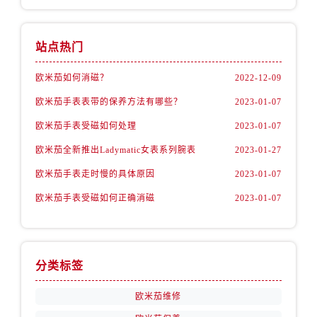
山西省阳泉市郊区平阳东街与新城大道交叉口欧米茄售后服务中心（需提前预约）
山西省运城市盐湖区河东街欧米茄售后服务中心（需提前预约）
站点热门
山西省长治市潞州区英雄中路欧米茄售后服务中心（需提前预约）
山西省太原市迎泽区迎泽街道解放路15号亨得利名表维修授权店3楼欧米茄售后服务中心（需提前预约）
欧米茄如何消磁？
2022-12-09
天津市和平区赤峰道136号天津国际金融中心26层2603室欧米茄售后服务中心（需提前预约）
欧米茄手表表带的保养方法有哪些？
2023-01-07
安徽省安庆市迎江区人民路欧米茄售后服务中心（需提前预约）
欧米茄手表受磁如何处理
2023-01-07
安徽省蚌埠市蚌山区淮河路欧米茄售后服务中心（需提前预约）
安徽省亳州市谯城区魏武大道欧米茄售后服务中心（需提前预约）
欧米茄全新推出Ladymatic女表系列腕表
2023-01-27
安徽省池州市贵池区长江路欧米茄售后服务中心（需提前预约）
欧米茄手表走时慢的具体原因
2023-01-07
安徽省滁州市琅琊区南谯北路欧米茄售后服务中心（需提前预约）
欧米茄手表受磁如何正确消磁
2023-01-07
安徽省阜阳市颍州区颍州北路欧米茄售后服务中心（需提前预约）
安徽省淮北市相山区淮海路欧米茄售后服务中心（需提前预约）
安徽省淮南市田家庵区国庆中路欧米茄售后服务中心（需提前预约）
分类标签
安徽省黄山市屯溪区黄山西路欧米茄售后服务中心（需提前预约）
安徽省六安市金安区解放中路欧米茄售后服务中心（需提前预约）
欧米茄维修
安徽省马鞍山市雨山区湖南西路欧米茄售后服务中心（需提前预约）