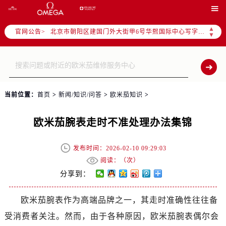
北京市东城区东长安街1号东方广场写字楼W3座6层602室（需提前预约）

北京市朝阳区建国门外大街甲6号华熙国际中心写字楼D座11层1102室（需提前预约）
▲
官网公告>
▼
天津市和平区赤峰道136号天津国际金融中心写字楼26层2603室（需提前预约）
上海市徐汇区虹桥路3号港汇中心写字楼2座37层3705室（需提前预约）
上海市黄浦区南京东路299号宏伊国际广场写字楼8层806室（需提前预约）
南京市秦淮区中山南路1号（新街口）南京中心写字楼22层C1-1室（需提前预约）
常州市新北区龙锦路1590号现代传媒中心写字楼5号楼10层1008室（需提前预约）
当前位置：
首页
>
新闻/知识/问答
>
欧米茄知识
>
徐州市鼓楼区淮海东路29号苏宁广场IFC国际金融中心写字楼35层3508室（需提前预约）
扬州市邗江区国展路29号星耀天地写字楼1号楼18层1803室（需提前预约）
欧米茄腕表走时不准处理办法集锦
盐城市盐都区世纪大道5号盐城金融城写字楼1号楼16层1604室（需提前预约）
发布时间：2026-02-10 09:29:03
泰州市海陵区永定东路399号置地商务中心东塔写字楼（华润万象城）17层1706室（需提前预约）
阅读：（
次）
宁波市江北区大闸南路500号来福士广场办公楼20层2009室（需提前预约）
分享到：
杭州市上城区钱江路1366号华润大厦写字楼A座5层503-5室（需提前预约）
金华市金东区东市南街777号金华万达广场写字楼4号楼22层2209室（需提前预约）
欧米茄腕表作为高端品牌之一，其走时准确性往往备
绍兴市越城区胜利东路379号世茂天际中心写字楼8层805室（需提前预约）
受消费者关注。然而，由于各种原因，欧米茄腕表偶尔会
嘉兴市南湖区广益路705号嘉兴世界贸易中心写字楼A座13层1304室（需提前预约）