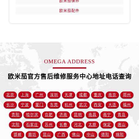
欧米茄保养
安徽省宿州市埇桥区人民中路欧米茄售后服务中心（需提前预约）
欧米茄配件
安徽省铜陵市铜官区石城大道欧米茄售后服务中心（需提前预约）
安徽省芜湖市镜湖区中山路步行街欧米茄售后服务中心（需提前预约）
安徽省宣城市宣州区叠嶂西路欧米茄售后服务中心（需提前预约）
福建省龙岩市新罗区九一南路欧米茄售后服务中心（需提前预约）
福建省南平市建阳区人民西路欧米茄售后服务中心（需提前预约）
福建省宁德市蕉城区天湖东路欧米茄售后服务中心（需提前预约）
OMEGA ADDRESS
福建省莆田市城厢区霞林街道荔华东大道欧米茄售后服务中心（需提前预约）
福建省三明市三元区东乾二路欧米茄售后服务中心（需提前预约）
欧米茄官方售后维修服务中心地址电话查询
福建省漳州市龙文区步港路欧米茄售后服务中心（需提前预约）
江苏省常州市新北区龙锦路1590号现代传媒中心5号楼10层1008室欧米茄售后服务中心（需提前预约）
北京
上海
广州
深圳
天津
成都
重庆
南京
郑州
江苏省淮安市清江浦区淮海北路欧米茄售后服务中心（需提前预约）
长沙
宁波
厦门
东莞
杭州
武汉
西安
大连
福州
江苏省连云港市海州区通灌北路欧米茄售后服务中心（需提前预约）
贵阳
哈尔滨
合肥
济南
昆明
南昌
南宁
青岛
江苏省南京市秦淮区中山南路1号南京中心22层22-C1-C3室欧米茄售后服务中心（需提前预约）
沈阳
石家庄
苏州
长春
河北
太原
保定
唐山
江苏省宿迁市宿城区西湖路欧米茄售后服务中心（需提前预约）
邯郸
廊坊
昆山
广西
佛山
中山
德阳
绵阳
江苏省泰州市海陵区永定东路399号置地商务中心东塔（华润万象城）17层1706室欧米茄售后服务中心（需提前预约）