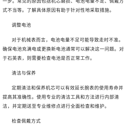
一步。常见的原因包括机芯磨损、电池电量不足、佩戴方
温州市鹿城区锦绣路1067号置信广场10层1015室（需提前预约）
式不当等。了解具体原因有助于针对性地采取措施。
哈尔滨市道里区友谊西路600号富力中心T2座写字楼29层03室（需提前预约）
大连市中山区人民路15号国际金融大厦7层G室（需提前预约）
调整电池
佛山市禅城区季华五路57号万科金融中心C座12层1205室（需提前预约）
东莞市东城街道鸿福东路1号民盈国贸中心T1写字楼9层907室（需提前预约）
对于机械表而言，电池电量不足可能导致走时不准。
无锡市梁溪区人民中路139号恒隆广场写字楼1座11层1104室（需提前预约）
确保电池充满电或更换新电池通常可以解决这一问题。对
南通市崇川区工农路57号圆融广场写字楼16层1603室（需提前预约）
于石英表，则需要检查电池是否正常工作。
苏州市苏州工业园区星港街199号苏州中心办公楼C座22层08室（需提前预约）
武汉市江汉区解放大道686号世界贸易大厦38层09室（需提前预约）
清洁与保养
南宁市青秀区金湖路59号地王大厦12楼1224室（需提前预约）
合肥市蜀山区潜山路111号万象城华润大厦B座12楼03室（需提前预约）
定期清洁和保养机芯可以有效延长腕表的使用寿命并
泉州市丰泽区宝洲路729号浦西万达中心写字楼A座7楼709室（需提前预约）
提高其准确性。使用专业的清洁工具和方法进行内部清
青岛市南区山东路6号华润大厦B座22层04室（需提前预约）
洁，并定期送至专业维修点进行全面检查和维护。
烟台市芝罘区胜利路139号万达金融中心A座907室（需提前预约）
长春市朝阳区西安大路727号中银大厦A座(旺进大厦)18层09室（需提前预约）
检查佩戴方式
贵阳市南明区都司高架桥路33号亨特国际金融中心14楼14D（需提前预约）