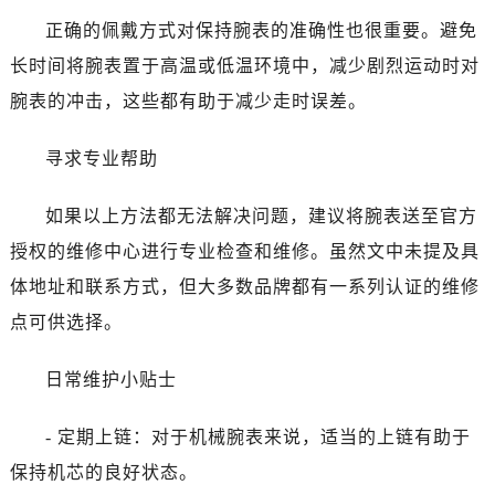
昆明市盘龙区北京路928号同德昆明广场写字楼10层06室（需提前预约）
正确的佩戴方式对保持腕表的准确性也很重要。避免
石家庄市长安区中山东路39号勒泰中心写字楼B座13层07室（需提前预约）
长时间将腕表置于高温或低温环境中，减少剧烈运动时对
西安市碑林区南关正街88号华侨城长安国际中心E座6楼10室（需提前预约）
腕表的冲击，这些都有助于减少走时误差。
海口市龙华区金贸东路5号海口华润大厦B座17层1707室（需提前预约）
唐山市路南区新华东道100号万达广场写字楼A座10层1002室（需提前预约）
寻求专业帮助
台州市椒江区东海大道1800号腾达中心东1幢20楼2002室（需提前预约）
内蒙古自治区呼和浩特市玉泉区大学西街70号华润万象城写字楼（鄂尔多斯大厦）23层2326室（需提前预约）
如果以上方法都无法解决问题，建议将腕表送至官方
甘肃省兰州市七里河区西津西路16号兰州中心写字楼21层2102室（需提前预约）
授权的维修中心进行专业检查和维修。虽然文中未提及具
重庆市解放碑渝中区民权路28号英利国际金融中心写字楼20层01室（需提前预约）
体地址和联系方式，但大多数品牌都有一系列认证的维修
黑龙江省大庆市萨尔图区会战大街欧米茄售后服务中心（需提前预约）
点可供选择。
黑龙江省鹤岗市向阳区红军路欧米茄售后服务中心（需提前预约）
黑龙江省黑河市爱辉区中央街欧米茄售后服务中心（需提前预约）
日常维护小贴士
黑龙江省鸡西市鸡冠区红军路欧米茄售后服务中心（需提前预约）
黑龙江省佳木斯市向阳区长安路欧米茄售后服务中心（需提前预约）
- 定期上链：对于机械腕表来说，适当的上链有助于
黑龙江省牡丹江市东安区太平路欧米茄售后服务中心（需提前预约）
保持机芯的良好状态。
黑龙江省七台河市桃山区大同街欧米茄售后服务中心（需提前预约）