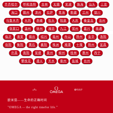
江苏省徐州市鼓楼区淮海东路29号苏宁广场IFC国际金融中心35层3508室欧米茄售后服务中心（需提前预约）
齐齐哈尔
呼和浩特
吉林
无锡
芜湖
珠海
汕头
三亚
江苏省盐城市盐都区世纪大道5号盐城金融城写字楼1号楼16层1604室欧米茄售后服务中心（需提前预约）
海口
赣州
漳州
拉萨
青海
新疆
兰州
银川
江苏省扬州市邗江区国展路29号星耀天地写字楼1号楼18层1803室欧米茄售后服务中心（需提前预约）
乌鲁木齐
大同
赤峰
包头
阳泉
大庆
秦皇岛
沧州
江苏省镇江市京口区中山东路欧米茄售后服务中心（需提前预约）
张家口
温州
徐州
潍坊
九江
常州
嘉兴
南通
江西省抚州市临川区赣东大道欧米茄售后服务中心（需提前预约）
临沂
淮安
烟台
绍兴
亳州
舟山
扬州
金华
洛阳
江西省赣州市章贡区文清路欧米茄售后服务中心（需提前预约）
岳阳
衡阳
黄石
襄阳
株洲
湘潭
十堰
荆州
宜昌
江西省吉安市吉州区井冈山大道欧米茄售后服务中心（需提前预约）
许昌
南阳
常德
泉州
柳州
桂林
惠州
西宁
江西省景德镇市珠山区珠山中路欧米茄售后服务中心（需提前预约）
江西省九江市浔阳区浔阳路欧米茄售后服务中心（需提前预约）
攀枝花
遵义
天水
泰州
盐城
台州
江西省南昌市红谷滩新区红谷中大道998号绿地双子塔（中央广场）A1座办公楼14层1407室欧米茄售后服务中心（需提前预约）
江西省萍乡市安源区萍安北大道与康庄路交叉口欧米茄售后服务中心（需提前预约）
江西省上饶市信州区滨江西路欧米茄售后服务中心（需提前预约）
江西省新余市渝水区北湖西路欧米茄售后服务中心（需提前预约）
江西省宜春市袁州区中山中路欧米茄售后服务中心（需提前预约）
欧米茄——生命的正确时间
江西省鹰潭市月湖区胜利东路欧米茄售后服务中心（需提前预约）
"OMEGA -- the right timefor life.”
山东省德州市德城区东风中路欧米茄售后服务中心（需提前预约）