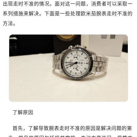
出现走时不准的情况。面对这一问题，消费者可以采取一
南昌市红谷滩新区红谷中大道998号绿地双子塔（中央广场）A1座办公楼14层07室（需提前预约）
济南市历下区经十路11111号华润中心写字楼（万象城）15层1508室（需提前预约）
系列措施来解决。下面是一些处理欧米茄腕表走时不准的
广州市天河区天河路230号万菱汇国际中心写字楼A塔7层704室（需提前预约）
方法。
广州市越秀区环市东路371-375号世界贸易中心大厦南塔写字楼15层07室（需提前预约）
深圳市罗湖区深南东路5001号华润大厦写字楼17层1701室（需提前预约）
惠州市惠城区江北文昌一路7号华贸大厦写字楼1座30层05室（需提前预约）
厦门市思明区湖滨东路95号华润大厦写字楼B座11层1104室（需提前预约）
福州市鼓楼区五四路128-1号恒力城写字楼15层03室（需提前预约）
成都市锦江区人民东路6号SAC东原中心写字楼24层2406B室（需提前预约）
重庆市江北区观音桥步行街2号融恒时代广场写字楼9层902室（需提前预约）
长沙市芙蓉区定王台街道建湘路393号世茂环球金融中心写字楼（芙蓉广场）10层13室（需提前预约）
郑州市二七区铭功路10号华润大厦写字楼29层2905室（需提前预约）
太原市迎泽区解放路15号亨得利名表服务中心（品牌授权店）3层整层（需提前预约）
了解原因
沈阳市沈河区中街路137号亨得利名表服务中心（品牌授权店）1层整层（需提前预约）
沈阳市沈河区中街路83号亨得利名表服务中心（品牌授权店）1层整层（需提前预约）
首先，了解导致腕表走时不准的原因是解决问题的第
乌鲁木齐市天山区红山路26号时代广场（CCMALL）C座17层17-B（需提前预约）