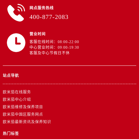
山东省东营市东营区济南路欧米茄售后服务中心（需提前预约）
网点服务热线
山东省济南市历下区经十路11111号华润中心写字楼（万象城）15层1508室欧米茄售后服务中心（需提前预约）
400-877-2083
山东省济宁市任城区太白楼路欧米茄售后服务中心（需提前预约）
山东省莱芜市文化南路8号银座商城名表维修一楼名表维修欧米茄售后服务中心（需提前预约）
营业时间
山东省临沂市兰山区解放路欧米茄售后服务中心（需提前预约）
客服在线时间：08:00-22:00
中心营业时间：09:00-19:30
山东省日照市东港区烟台路欧米茄售后服务中心（需提前预约）
客服及中心节假日不休
山东省泰安市泰山区财源街道泰山大街欧米茄售后服务中心（需提前预约）
山东省威海市环翠区新威海路89号振华商厦一楼名表维修欧米茄售后服务中心（需提前预约）
山东省潍坊市奎文区东风东街欧米茄售后服务中心（需提前预约）
站点导航
山东省枣庄市滕州市北辛路与善国路交叉口欧米茄售后服务中心（需提前预约）
山东省淄博市张店区金晶大道欧米茄售后服务中心（需提前预约）
欧米茄在线服务
欧米茄中心介绍
上海市黄浦区南京东路299号宏伊国际广场写字楼8层806室欧米茄售后服务中心（需提前预约）
欧米茄维修及保养项目
上海市徐汇区虹桥路3号港汇中心2座37层3705室欧米茄售后服务中心（需提前预约）
欧米茄中国区服务网点
浙江省杭州市上城区钱江路1366号华润大厦A座5层503-5室欧米茄售后服务中心（需提前预约）
欧米茄最新资讯及保养知识
浙江省湖州市吴兴区劳动路欧米茄售后服务中心（需提前预约）
热门标签
浙江省嘉兴市南湖区广益路705号嘉兴世界贸易中心A座13层1304室欧米茄售后服务中心（需提前预约）