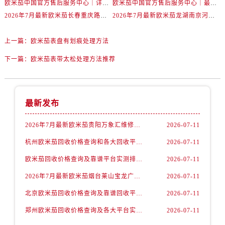
欧米茄中国官方售后服务中心｜详细地址与售后电话权威信息通知（2026年7月最新）
欧米茄中国官方售后服务中心｜最新维修地址及官方电话权威信息通告（2026年7月最新）
内蒙古自治区包头市青山区幸福路甲3号王府井百货名表维修欧米茄售后服务中心（需提前预约）
2026年7月最新欧米茄长春重庆路万达广场维修保养服务电话
2026年7月最新欧米茄龙湖南京河西天街维修保养服务电话
内蒙古自治区赤峰市红山区哈达街欧米茄售后服务中心（需提前预约）
内蒙古自治区鄂尔多斯市东胜区伊金霍洛街欧米茄售后服务中心（需提前预约）
上一篇：
欧米茄表盘有划痕处理方法
内蒙古自治区呼伦贝尔市海拉尔区中央街欧米茄售后服务中心（需提前预约）
下一篇：
欧米茄表带太松处理方法推荐
内蒙古自治区通辽市科尔沁区明仁大街欧米茄售后服务中心（需提前预约）
内蒙古自治区乌海市海勃湾区人民南路欧米茄售后服务中心（需提前预约）
内蒙古自治区乌兰察布市集宁区恩和大街欧米茄售后服务中心（需提前预约）
最新发布
内蒙古自治区锡林郭勒盟市锡林浩特市光明街与额尔敦路交叉口欧米茄售后服务中心（需提前预约）
内蒙古自治区兴安盟市乌兰浩特市兴安大街欧米茄售后服务中心（需提前预约）
2026年7月最新欧米茄贵阳万象汇维修保养服务电话
2026-07-11
山西省大同市平城区迎宾街欧米茄售后服务中心（需提前预约）
杭州欧米茄回收价格查询和各大回收平台实测排行（2026年7月最新数据）
2026-07-11
山西省晋城市城区黄华街欧米茄售后服务中心（需提前预约）
欧米茄回收价格查询及靠谱平台实测排行(2026年7月最新)
2026-07-11
山西省晋中市榆次区顺城街欧米茄售后服务中心（需提前预约）
2026年7月最新欧米茄烟台莱山宝龙广场维修保养服务电话
2026-07-11
山西省临汾市尧都区解放路欧米茄售后服务中心（需提前预约）
山西省吕梁市离石区永宁中路与建设街交叉口欧米茄售后服务中心（需提前预约）
北京欧米茄回收价格查询及靠谱回收平台实测排行（2026年7月最新数据）
2026-07-11
山西省朔州市朔城区怡西路与鄯阳西街交汇处欧米茄售后服务中心（需提前预约）
郑州欧米茄回收价格查询及各大平台实测排行(2026年7月最新数据)
2026-07-11
山西省忻州市忻府区和平东街与七一南路交叉口欧米茄售后服务中心（需提前预约）