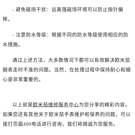
黑龙江省齐齐哈尔市龙沙区龙华路欧米茄售后服务中心（需提前预约）
- 避免磁场干扰：远离强磁场环境可以防止指针偏
黑龙江省双鸭山市尖山区新兴大街欧米茄售后服务中心（需提前预约）
移。
黑龙江省绥化市北林区新华街与康庄路交叉口欧米茄售后服务中心（需提前预约）
黑龙江省伊春市伊美区通河路欧米茄售后服务中心（需提前预约）
- 注意防水等级：根据不同的防水等级使用相应的防
吉林省白城市洮北区明仁南街欧米茄售后服务中心（需提前预约）
水措施。
吉林省白山市浑江区浑江大街欧米茄售后服务中心（需提前预约）
吉林省吉林市船营区河南街欧米茄售后服务中心（需提前预约）
通过上述方法，大多数情况下都可以有效解决欧米茄
吉林省辽源市龙山区人民大街欧米茄售后服务中心（需提前预约）
腕表走时不准的问题。当然，在处理过程中保持耐心和细
吉林省梅河口市新华街道梅河大街欧米茄售后服务中心（需提前预约）
心是非常重要的。
吉林省四平市铁东区紫气大路与南九经街交汇处欧米茄售后服务中心（需提前预约）
吉林省松原市宁江区五环大街欧米茄售后服务中心（需提前预约）
吉林省通化市东昌区环通乡江南大街欧米茄售后服务中心（需提前预约）
以上就是
欧米茄维修服务中心
为您分享的精彩内容。
吉林省延边市延吉市解放路欧米茄售后服务中心（需提前预约）
如果您还有其他关于欧米茄手表维护和保养的问题，可以
辽宁省鞍山市铁东区站前街欧米茄售后服务中心（需提前预约）
辽宁省本溪市平山区胜利路欧米茄售后服务中心（需提前预约）
拨打页面400电话进行咨询，我们将竭诚为您服务。
辽宁省朝阳市双塔区新华路欧米茄售后服务中心（需提前预约）