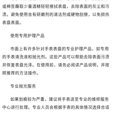
哈尔滨市道里区友谊西路600号富力中心T2座写字楼29层03室（需提前预约）
或棉签蘸取少量酒精轻轻擦拭表盘，去除表面的灰尘和污
大连市中山区人民路15号国际金融大厦7层G室（需提前预约）
渍。避免使用含有研磨剂的清洁剂或硬物刮擦，以免损伤
佛山市禅城区季华五路57号万科金融中心C座12层1205室（需提前预约）
表盘表面。
东莞市东城街道鸿福东路1号民盈国贸中心T1写字楼9层907室（需提前预约）
无锡市梁溪区人民中路139号恒隆广场写字楼1座11层1104室（需提前预约）
使用专用护理产品
南通市崇川区工农路57号圆融广场写字楼16层1603室（需提前预约）
苏州市苏州工业园区星港街199号苏州中心办公楼C座22层08室（需提前预约）
市面上有许多针对手表表盘的专业护理产品，如专用
武汉市江汉区解放大道686号世界贸易大厦38层09室（需提前预约）
的手表清洗液和抛光剂。这些产品可以帮助去除表面污渍
南宁市青秀区金湖路59号地王大厦12楼1224室（需提前预约）
并恢复表盘光泽。在使用前，请务必阅读产品说明，并按
合肥市蜀山区潜山路111号万象城华润大厦B座12楼03室（需提前预约）
泉州市丰泽区宝洲路729号浦西万达中心写字楼A座7楼709室（需提前预约）
照推荐的方法操作。
青岛市南区山东路6号华润大厦B座22层04室（需提前预约）
专业抛光服务
烟台市芝罘区胜利路139号万达金融中心A座907室（需提前预约）
长春市朝阳区西安大路727号中银大厦A座(旺进大厦)18层09室（需提前预约）
如果划痕较为严重，建议将手表送至专业的维修服务
贵阳市南明区都司高架桥路33号亨特国际金融中心14楼14D（需提前预约）
中心进行处理。专业人员会根据手表的具体情况选择合适
昆明市盘龙区北京路928号同德昆明广场写字楼10层06室（需提前预约）