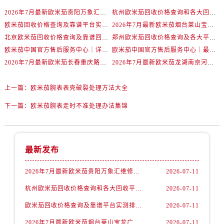
辽宁省抚顺市新抚区东一路欧米茄售后服务中心（需提前预约）
2026年7月最新欧米茄贵阳万象汇维修保养服务电话
杭州欧米茄回收价格查询和各大回收平台实测排行（2026年7月最新数据）
辽宁省阜新市海州区解放大街欧米茄售后服务中心（需提前预约）
欧米茄回收价格查询及靠谱平台实测排行(2026年7月最新)
2026年7月最新欧米茄烟台莱山宝龙广场维修保养服务电话
辽宁省葫芦岛市连山区中央路欧米茄售后服务中心（需提前预约）
北京欧米茄回收价格查询及靠谱回收平台实测排行（2026年7月最新数据）
郑州欧米茄回收价格查询及各大平台实测排行(2026年7月最新数据)
辽宁省锦州市古塔区中央大街欧米茄售后服务中心（需提前预约）
欧米茄中国官方售后服务中心｜详细地址与售后电话权威信息通知（2026年7月最新）
欧米茄中国官方售后服务中心｜最新维修地址及官方电话权威信息通告（2026年7月最新）
辽宁省辽阳市白塔区新运大街欧米茄售后服务中心（需提前预约）
2026年7月最新欧米茄长春重庆路万达广场维修保养服务电话
2026年7月最新欧米茄龙湖南京河西天街维修保养服务电话
辽宁省盘锦市兴隆台区石油大街欧米茄售后服务中心（需提前预约）
辽宁省铁岭市银州区南马路欧米茄售后服务中心（需提前预约）
上一篇：
欧米茄腕表表壳破裂处理方法大全
辽宁省营口市站前区市府路与渤海大街交叉口欧米茄售后服务中心（需提前预约）
下一篇：
欧米茄腕表走时不准处理办法集锦
辽宁省沈阳市沈河区中街路137号亨得利名表维修授权店1楼欧米茄售后服务中心（需提前预约）
辽宁省沈阳市沈河区中街路83号亨得利名表维修授权店1楼欧米茄售后服务中心（需提前预约）
北京市朝阳区建国门外大街甲6号华熙国际中心D座11层1102室欧米茄售后服务中心（需提前预约）
最新发布
北京市东城区东长安街1号王府井东方广场W3座6层602室欧米茄售后服务中心（需提前预约）
2026年7月最新欧米茄贵阳万象汇维修保养服务电话
2026-07-11
河北省保定市竞秀区朝阳北大街北国先天下欧米茄售后服务中心（需提前预约）
内蒙古自治区阿拉善盟市左旗土尔扈特大街欧米茄售后服务中心（需提前预约）
杭州欧米茄回收价格查询和各大回收平台实测排行（2026年7月最新数据）
2026-07-11
内蒙古自治区巴彦淖尔市临河区新华街欧米茄售后服务中心（需提前预约）
欧米茄回收价格查询及靠谱平台实测排行(2026年7月最新)
2026-07-11
内蒙古自治区包头市青山区幸福路甲3号王府井百货名表维修欧米茄售后服务中心（需提前预约）
2026年7月最新欧米茄烟台莱山宝龙广场维修保养服务电话
2026-07-11