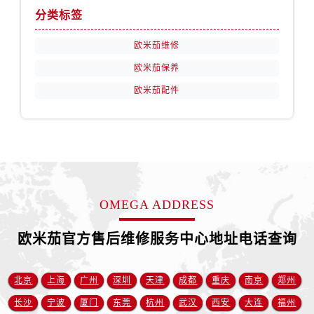
山西省运城市盐湖区河东街欧米茄售后服务中心（需提前预约）
分类标签
山西省长治市潞州区英雄中路欧米茄售后服务中心（需提前预约）
山西省太原市迎泽区迎泽街道解放路15号亨得利名表维修授权店3楼欧米茄售后服务中心（需提前预约）
欧米茄维修
天津市和平区赤峰道136号天津国际金融中心26层2603室欧米茄售后服务中心（需提前预约）
欧米茄保养
安徽省安庆市迎江区人民路欧米茄售后服务中心（需提前预约）
欧米茄配件
安徽省蚌埠市蚌山区淮河路欧米茄售后服务中心（需提前预约）
安徽省亳州市谯城区魏武大道欧米茄售后服务中心（需提前预约）
安徽省池州市贵池区长江路欧米茄售后服务中心（需提前预约）
安徽省滁州市琅琊区南谯北路欧米茄售后服务中心（需提前预约）
安徽省阜阳市颍州区颍州北路欧米茄售后服务中心（需提前预约）
安徽省淮北市相山区淮海路欧米茄售后服务中心（需提前预约）
OMEGA ADDRESS
安徽省淮南市田家庵区国庆中路欧米茄售后服务中心（需提前预约）
欧米茄官方售后维修服务中心地址电话查询
安徽省黄山市屯溪区黄山西路欧米茄售后服务中心（需提前预约）
安徽省六安市金安区解放中路欧米茄售后服务中心（需提前预约）
安徽省马鞍山市雨山区湖南西路欧米茄售后服务中心（需提前预约）
北京
上海
广州
深圳
天津
成都
重庆
南京
郑州
安徽省宿州市埇桥区人民中路欧米茄售后服务中心（需提前预约）
长沙
宁波
厦门
东莞
杭州
武汉
西安
大连
福州