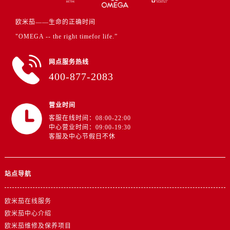
江苏省盐城市盐都区世纪大道5号盐城金融城写字楼1号楼16层1604室欧米茄售后服务中心（需提前预约）
江苏省扬州市邗江区国展路29号星耀天地写字楼1号楼18层1803室欧米茄售后服务中心（需提前预约）
欧米茄——生命的正确时间
江苏省镇江市京口区中山东路欧米茄售后服务中心（需提前预约）
"OMEGA -- the right timefor life.”
江西省抚州市临川区赣东大道欧米茄售后服务中心（需提前预约）
江西省赣州市章贡区文清路欧米茄售后服务中心（需提前预约）
网点服务热线
400-877-2083
江西省吉安市吉州区井冈山大道欧米茄售后服务中心（需提前预约）
江西省景德镇市珠山区珠山中路欧米茄售后服务中心（需提前预约）
江西省九江市浔阳区浔阳路欧米茄售后服务中心（需提前预约）
营业时间
客服在线时间：08:00-22:00
江西省南昌市红谷滩新区红谷中大道998号绿地双子塔（中央广场）A1座办公楼14层1407室欧米茄售后服务中心（需提前预约）
中心营业时间：09:00-19:30
江西省萍乡市安源区萍安北大道与康庄路交叉口欧米茄售后服务中心（需提前预约）
客服及中心节假日不休
江西省上饶市信州区滨江西路欧米茄售后服务中心（需提前预约）
江西省新余市渝水区北湖西路欧米茄售后服务中心（需提前预约）
站点导航
江西省宜春市袁州区中山中路欧米茄售后服务中心（需提前预约）
江西省鹰潭市月湖区胜利东路欧米茄售后服务中心（需提前预约）
欧米茄在线服务
山东省德州市德城区东风中路欧米茄售后服务中心（需提前预约）
欧米茄中心介绍
山东省东营市东营区济南路欧米茄售后服务中心（需提前预约）
欧米茄维修及保养项目