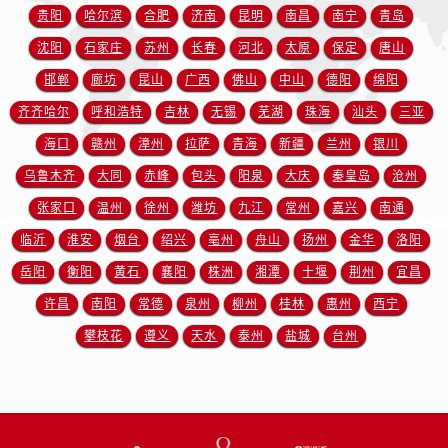
安徽省铜陵市铜官区石城大道欧米茄售后服务中心（需提前预约）
贵阳
哈尔滨
合肥
济南
昆明
南昌
南宁
青岛
安徽省芜湖市镜湖区中山路步行街欧米茄售后服务中心（需提前预约）
沈阳
石家庄
苏州
长春
河北
太原
保定
唐山
安徽省宣城市宣州区叠嶂西路欧米茄售后服务中心（需提前预约）
邯郸
廊坊
昆山
广西
佛山
中山
德阳
绵阳
福建省龙岩市新罗区九一南路欧米茄售后服务中心（需提前预约）
齐齐哈尔
呼和浩特
吉林
无锡
芜湖
珠海
汕头
三亚
福建省南平市建阳区人民西路欧米茄售后服务中心（需提前预约）
海口
赣州
漳州
拉萨
青海
新疆
兰州
银川
福建省宁德市蕉城区天湖东路欧米茄售后服务中心（需提前预约）
福建省莆田市城厢区霞林街道荔华东大道欧米茄售后服务中心（需提前预约）
乌鲁木齐
大同
赤峰
包头
阳泉
大庆
秦皇岛
沧州
福建省三明市三元区东乾二路欧米茄售后服务中心（需提前预约）
张家口
温州
徐州
潍坊
九江
常州
嘉兴
南通
福建省漳州市龙文区步港路欧米茄售后服务中心（需提前预约）
临沂
淮安
烟台
绍兴
亳州
舟山
扬州
金华
洛阳
江苏省常州市新北区龙锦路1590号现代传媒中心5号楼10层1008室欧米茄售后服务中心（需提前预约）
岳阳
衡阳
黄石
襄阳
株洲
湘潭
十堰
荆州
宜昌
江苏省淮安市清江浦区淮海北路欧米茄售后服务中心（需提前预约）
许昌
南阳
常德
泉州
柳州
桂林
惠州
西宁
江苏省连云港市海州区通灌北路欧米茄售后服务中心（需提前预约）
攀枝花
遵义
天水
泰州
盐城
台州
江苏省南京市秦淮区中山南路1号南京中心22层22-C1-C3室欧米茄售后服务中心（需提前预约）
江苏省宿迁市宿城区西湖路欧米茄售后服务中心（需提前预约）
江苏省泰州市海陵区永定东路399号置地商务中心东塔（华润万象城）17层1706室欧米茄售后服务中心（需提前预约）
江苏省徐州市鼓楼区淮海东路29号苏宁广场IFC国际金融中心35层3508室欧米茄售后服务中心（需提前预约）