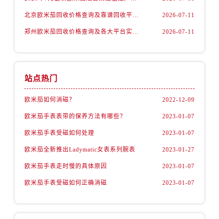
内蒙古自治区赤峰市红山区哈达街欧米茄售后服务中心（需提前预约）
北京欧米茄回收价格查询及靠谱回收平台实测排行（2026年7月最新数据）
2026-07-11
内蒙古自治区鄂尔多斯市东胜区伊金霍洛街欧米茄售后服务中心（需提前预约）
内蒙古自治区呼伦贝尔市海拉尔区中央街欧米茄售后服务中心（需提前预约）
郑州欧米茄回收价格查询及各大平台实测排行(2026年7月最新数据)
2026-07-11
内蒙古自治区通辽市科尔沁区明仁大街欧米茄售后服务中心（需提前预约）
内蒙古自治区乌海市海勃湾区人民南路欧米茄售后服务中心（需提前预约）
内蒙古自治区乌兰察布市集宁区恩和大街欧米茄售后服务中心（需提前预约）
站点热门
内蒙古自治区锡林郭勒盟市锡林浩特市光明街与额尔敦路交叉口欧米茄售后服务中心（需提前预约）
内蒙古自治区兴安盟市乌兰浩特市兴安大街欧米茄售后服务中心（需提前预约）
欧米茄如何消磁？
2022-12-09
山西省大同市平城区迎宾街欧米茄售后服务中心（需提前预约）
欧米茄手表表带的保养方法有哪些？
2023-01-07
山西省晋城市城区黄华街欧米茄售后服务中心（需提前预约）
欧米茄手表受磁如何处理
2023-01-07
山西省晋中市榆次区顺城街欧米茄售后服务中心（需提前预约）
欧米茄全新推出Ladymatic女表系列腕表
2023-01-27
山西省临汾市尧都区解放路欧米茄售后服务中心（需提前预约）
欧米茄手表走时慢的具体原因
2023-01-07
山西省吕梁市离石区永宁中路与建设街交叉口欧米茄售后服务中心（需提前预约）
山西省朔州市朔城区怡西路与鄯阳西街交汇处欧米茄售后服务中心（需提前预约）
欧米茄手表受磁如何正确消磁
2023-01-07
山西省忻州市忻府区和平东街与七一南路交叉口欧米茄售后服务中心（需提前预约）
山西省阳泉市郊区平阳东街与新城大道交叉口欧米茄售后服务中心（需提前预约）