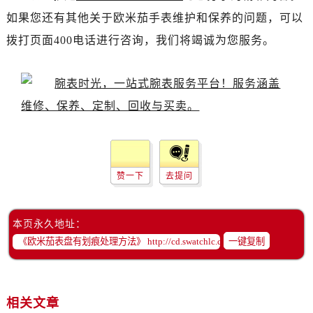
黑龙江省双鸭山市尖山区新兴大街欧米茄售后服务中心（需提前预约）
如果您还有其他关于欧米茄手表维护和保养的问题，可以
黑龙江省绥化市北林区新华街与康庄路交叉口欧米茄售后服务中心（需提前预约）
拨打页面400电话进行咨询，我们将竭诚为您服务。
黑龙江省伊春市伊美区通河路欧米茄售后服务中心（需提前预约）
吉林省白城市洮北区明仁南街欧米茄售后服务中心（需提前预约）
吉林省白山市浑江区浑江大街欧米茄售后服务中心（需提前预约）
吉林省吉林市船营区河南街欧米茄售后服务中心（需提前预约）
吉林省辽源市龙山区人民大街欧米茄售后服务中心（需提前预约）
吉林省梅河口市新华街道梅河大街欧米茄售后服务中心（需提前预约）
吉林省四平市铁东区紫气大路与南九经街交汇处欧米茄售后服务中心（需提前预约）
赞一下
去提问
吉林省松原市宁江区五环大街欧米茄售后服务中心（需提前预约）
吉林省通化市东昌区环通乡江南大街欧米茄售后服务中心（需提前预约）
吉林省延边市延吉市解放路欧米茄售后服务中心（需提前预约）
本页永久地址：
辽宁省鞍山市铁东区站前街欧米茄售后服务中心（需提前预约）
一键复制
辽宁省本溪市平山区胜利路欧米茄售后服务中心（需提前预约）
辽宁省朝阳市双塔区新华路欧米茄售后服务中心（需提前预约）
辽宁省丹东市振兴区七经街欧米茄售后服务中心（需提前预约）
相关文章