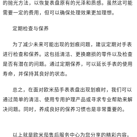
石家庄市长安区中山东路39号勒泰中心写字楼B座13层07室（需提前预约）
的抛光方法，以恢复表盘原有的光泽和质感。虽然这可能
西安市碑林区南关正街88号华侨城长安国际中心E座6楼10室（需提前预约）
需要一定的费用，但可以确保处理效果更加理想。
海口市龙华区金贸东路5号海口华润大厦B座17层1707室（需提前预约）
唐山市路南区新华东道100号万达广场写字楼A座10层1002室（需提前预约）
定期检查与保养
台州市椒江区东海大道1800号腾达中心东1幢20楼2002室（需提前预约）
为了减少未来可能出现的划痕问题，建议定期对手表
内蒙古自治区呼和浩特市玉泉区大学西街70号华润万象城写字楼（鄂尔多斯大厦）23层2326室（需提前预约）
甘肃省兰州市七里河区西津西路16号兰州中心写字楼21层2102室（需提前预约）
进行检查和保养。这包括清洁、更换磨损的零件以及检查
重庆市解放碑渝中区民权路28号英利国际金融中心写字楼20层01室（需提前预约）
是否有潜在的问题。通过定期保养，可以延长手表的使用
黑龙江省大庆市萨尔图区会战大街欧米茄售后服务中心（需提前预约）
寿命，并保持其良好的状态。
黑龙江省鹤岗市向阳区红军路欧米茄售后服务中心（需提前预约）
黑龙江省黑河市爱辉区中央街欧米茄售后服务中心（需提前预约）
总之，在面对欧米茄手表表盘出现划痕时，我们可以
黑龙江省鸡西市鸡冠区红军路欧米茄售后服务中心（需提前预约）
通过简单的清洁、使用专用护理产品或寻求专业帮助来解
黑龙江省佳木斯市向阳区长安路欧米茄售后服务中心（需提前预约）
决问题。同时，养成良好的保养习惯也是非常重要的。
黑龙江省牡丹江市东安区太平路欧米茄售后服务中心（需提前预约）
黑龙江省七台河市桃山区大同街欧米茄售后服务中心（需提前预约）
黑龙江省齐齐哈尔市龙沙区龙华路欧米茄售后服务中心（需提前预约）
以上就是
欧米茄售后服务中心
为您分享的精彩内容。