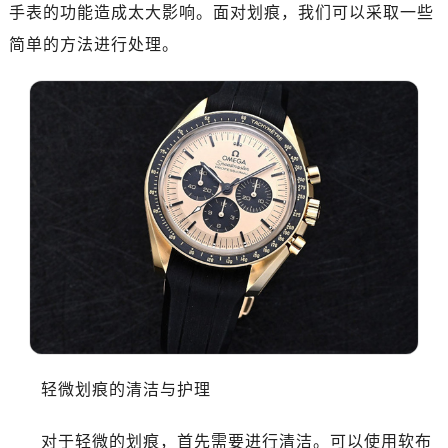
济南市历下区经十路11111号华润中心写字楼（万象城）15层1508室（需提前预约）
手表的功能造成太大影响。面对划痕，我们可以采取一些
广州市天河区天河路230号万菱汇国际中心写字楼A塔7层704室（需提前预约）
简单的方法进行处理。
广州市越秀区环市东路371-375号世界贸易中心大厦南塔写字楼15层07室（需提前预约）
深圳市罗湖区深南东路5001号华润大厦写字楼17层1701室（需提前预约）
惠州市惠城区江北文昌一路7号华贸大厦写字楼1座30层05室（需提前预约）
厦门市思明区湖滨东路95号华润大厦写字楼B座11层1104室（需提前预约）
福州市鼓楼区五四路128-1号恒力城写字楼15层03室（需提前预约）
成都市锦江区人民东路6号SAC东原中心写字楼24层2406B室（需提前预约）
重庆市江北区观音桥步行街2号融恒时代广场写字楼9层902室（需提前预约）
长沙市芙蓉区定王台街道建湘路393号世茂环球金融中心写字楼（芙蓉广场）10层13室（需提前预约）
郑州市二七区铭功路10号华润大厦写字楼29层2905室（需提前预约）
太原市迎泽区解放路15号亨得利名表服务中心（品牌授权店）3层整层（需提前预约）
沈阳市沈河区中街路137号亨得利名表服务中心（品牌授权店）1层整层（需提前预约）
沈阳市沈河区中街路83号亨得利名表服务中心（品牌授权店）1层整层（需提前预约）
轻微划痕的清洁与护理
乌鲁木齐市天山区红山路26号时代广场（CCMALL）C座17层17-B（需提前预约）
温州市鹿城区锦绣路1067号置信广场10层1015室（需提前预约）
对于轻微的划痕，首先需要进行清洁。可以使用软布