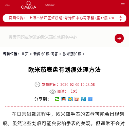
北京市朝阳区建国门外大街甲6号华熙国际中心写字楼D座11层1102室（需提前预约）

天津市和平区赤峰道136号天津国际金融中心写字楼26层2603室（需提前预约）
▲
官网公告>
上海市徐汇区虹桥路3号港汇中心写字楼2座37层3705室（需提前预约）
▼
上海市黄浦区南京东路299号宏伊国际广场写字楼8层806室（需提前预约）
南京市秦淮区中山南路1号（新街口）南京中心写字楼22层C1-1室（需提前预约）
常州市新北区龙锦路1590号现代传媒中心写字楼5号楼10层1008室（需提前预约）
徐州市鼓楼区淮海东路29号苏宁广场IFC国际金融中心写字楼35层3508室（需提前预约）
当前位置：
首页
>
新闻/知识/问答
>
欧米茄知识
>
扬州市邗江区国展路29号星耀天地写字楼1号楼18层1803室（需提前预约）
盐城市盐都区世纪大道5号盐城金融城写字楼1号楼16层1604室（需提前预约）
欧米茄表盘有划痕处理方法
泰州市海陵区永定东路399号置地商务中心东塔写字楼（华润万象城）17层1706室（需提前预约）
宁波市江北区大闸南路500号来福士广场办公楼20层2009室（需提前预约）
发布时间：2026-02-09 10:23:58
杭州市上城区钱江路1366号华润大厦写字楼A座5层503-5室（需提前预约）
阅读：（
次）
金华市金东区东市南街777号金华万达广场写字楼4号楼22层2209室（需提前预约）
分享到：
绍兴市越城区胜利东路379号世茂天际中心写字楼8层805室（需提前预约）
在日常佩戴过程中，欧米茄手表的表盘可能会出现划
嘉兴市南湖区广益路705号嘉兴世界贸易中心写字楼A座13层1304室（需提前预约）
痕。虽然这些划痕可能会影响手表的美观，但通常不会对
南昌市红谷滩新区红谷中大道998号绿地双子塔（中央广场）A1座办公楼14层07室（需提前预约）