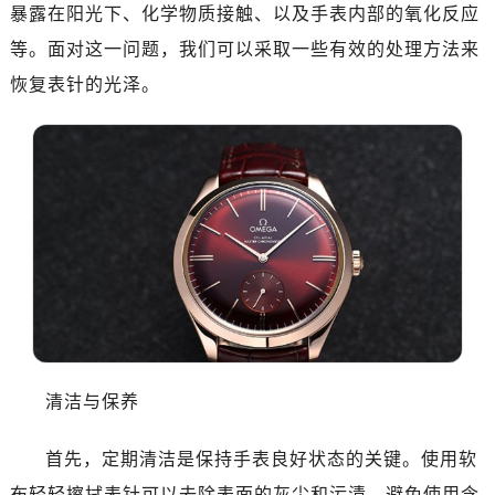
暴露在阳光下、化学物质接触、以及手表内部的氧化反应
南昌市红谷滩新区红谷中大道998号绿地双子塔（中央广场）A1座办公楼14层07室（需提前预约）
等。面对这一问题，我们可以采取一些有效的处理方法来
济南市历下区经十路11111号华润中心写字楼（万象城）15层1508室（需提前预约）
广州市天河区天河路230号万菱汇国际中心写字楼A塔7层704室（需提前预约）
恢复表针的光泽。
广州市越秀区环市东路371-375号世界贸易中心大厦南塔写字楼15层07室（需提前预约）
深圳市罗湖区深南东路5001号华润大厦写字楼17层1701室（需提前预约）
惠州市惠城区江北文昌一路7号华贸大厦写字楼1座30层05室（需提前预约）
厦门市思明区湖滨东路95号华润大厦写字楼B座11层1104室（需提前预约）
福州市鼓楼区五四路128-1号恒力城写字楼15层03室（需提前预约）
成都市锦江区人民东路6号SAC东原中心写字楼24层2406B室（需提前预约）
重庆市江北区观音桥步行街2号融恒时代广场写字楼9层902室（需提前预约）
长沙市芙蓉区定王台街道建湘路393号世茂环球金融中心写字楼（芙蓉广场）10层13室（需提前预约）
郑州市二七区铭功路10号华润大厦写字楼29层2905室（需提前预约）
太原市迎泽区解放路15号亨得利名表服务中心（品牌授权店）3层整层（需提前预约）
清洁与保养
沈阳市沈河区中街路137号亨得利名表服务中心（品牌授权店）1层整层（需提前预约）
沈阳市沈河区中街路83号亨得利名表服务中心（品牌授权店）1层整层（需提前预约）
首先，定期清洁是保持手表良好状态的关键。使用软
乌鲁木齐市天山区红山路26号时代广场（CCMALL）C座17层17-B（需提前预约）
布轻轻擦拭表针可以去除表面的灰尘和污渍。避免使用含