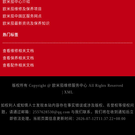
欧米茄中心介绍
山东省东营市东营区济南路欧米茄售后服务中心（需提前预约）
欧米茄维修及保养项目
山东省济南市历下区经十路11111号华润中心写字楼（万象城）15层1508室欧米茄售后服务中心（需提前预约）
欧米茄中国区服务网点
山东省济宁市任城区太白楼路欧米茄售后服务中心（需提前预约）
欧米茄最新资讯及保养知识
山东省莱芜市文化南路8号银座商城名表维修一楼名表维修欧米茄售后服务中心（需提前预约）
热门标签
山东省临沂市兰山区解放路欧米茄售后服务中心（需提前预约）
山东省日照市东港区烟台路欧米茄售后服务中心（需提前预约）
查看维修相关文档
山东省泰安市泰山区财源街道泰山大街欧米茄售后服务中心（需提前预约）
查看保养相关文档
山东省威海市环翠区新威海路89号振华商厦一楼名表维修欧米茄售后服务中心（需提前预约）
查看配件相关文档
山东省潍坊市奎文区东风东街欧米茄售后服务中心（需提前预约）
山东省枣庄市滕州市北辛路与善国路交叉口欧米茄售后服务中心（需提前预约）
版权所有 Copyright @
欧米茄维修服务中心
All Rights Reserved
山东省淄博市张店区金晶大道欧米茄售后服务中心（需提前预约）
|
XML
上海市黄浦区南京东路299号宏伊国际广场写字楼8层806室欧米茄售后服务中心（需提前预约）
如权利人或知情人士发现本站内容存在事实错误或涉及版权、名誉权等侵权问
上海市徐汇区虹桥路3号港汇中心2座37层3705室欧米茄售后服务中心（需提前预约）
题，请通过邮箱：2557628530@qq.com 与我们联系，我们将在收到通知后立
浙江省杭州市上城区钱江路1366号华润大厦A座5层503-5室欧米茄售后服务中心（需提前预约）
即依法处理。当前页面信息更新时间：2026-07-12T11:37:22+08:00
浙江省湖州市吴兴区劳动路欧米茄售后服务中心（需提前预约）
浙江省嘉兴市南湖区广益路705号嘉兴世界贸易中心A座13层1304室欧米茄售后服务中心（需提前预约）