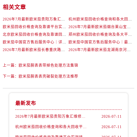
辽宁省丹东市振兴区七经街欧米茄售后服务中心（需提前预约）
相关文章
辽宁省抚顺市新抚区东一路欧米茄售后服务中心（需提前预约）
2026年7月最新欧米茄贵阳万象汇维修保养服务电话
杭州欧米茄回收价格查询和各大回收平台实测排行（2026年7月最新数据）
辽宁省阜新市海州区解放大街欧米茄售后服务中心（需提前预约）
欧米茄回收价格查询及靠谱平台实测排行(2026年7月最新)
2026年7月最新欧米茄烟台莱山宝龙广场维修保养服务电话
辽宁省葫芦岛市连山区中央路欧米茄售后服务中心（需提前预约）
北京欧米茄回收价格查询及靠谱回收平台实测排行（2026年7月最新数据）
郑州欧米茄回收价格查询及各大平台实测排行(2026年7月最新数据)
辽宁省锦州市古塔区中央大街欧米茄售后服务中心（需提前预约）
欧米茄中国官方售后服务中心｜详细地址与售后电话权威信息通知（2026年7月最新）
欧米茄中国官方售后服务中心｜最新维修地址及官方电话权威信息通告（2026年7月最新）
辽宁省辽阳市白塔区新运大街欧米茄售后服务中心（需提前预约）
2026年7月最新欧米茄长春重庆路万达广场维修保养服务电话
2026年7月最新欧米茄龙湖南京河西天街维修保养服务电话
辽宁省盘锦市兴隆台区石油大街欧米茄售后服务中心（需提前预约）
辽宁省铁岭市银州区南马路欧米茄售后服务中心（需提前预约）
上一篇：
欧米茄腕表表带掉色处理方法集锦
辽宁省营口市站前区市府路与渤海大街交叉口欧米茄售后服务中心（需提前预约）
下一篇：
欧米茄腕表表壳破裂处理方法推荐
辽宁省沈阳市沈河区中街路137号亨得利名表维修授权店1楼欧米茄售后服务中心（需提前预约）
辽宁省沈阳市沈河区中街路83号亨得利名表维修授权店1楼欧米茄售后服务中心（需提前预约）
北京市朝阳区建国门外大街甲6号华熙国际中心D座11层1102室欧米茄售后服务中心（需提前预约）
最新发布
北京市东城区东长安街1号王府井东方广场W3座6层602室欧米茄售后服务中心（需提前预约）
河北省保定市竞秀区朝阳北大街北国先天下欧米茄售后服务中心（需提前预约）
2026年7月最新欧米茄贵阳万象汇维修保养服务电话
2026-07-11
内蒙古自治区阿拉善盟市左旗土尔扈特大街欧米茄售后服务中心（需提前预约）
杭州欧米茄回收价格查询和各大回收平台实测排行（2026年7月最新数据）
2026-07-11
内蒙古自治区巴彦淖尔市临河区新华街欧米茄售后服务中心（需提前预约）