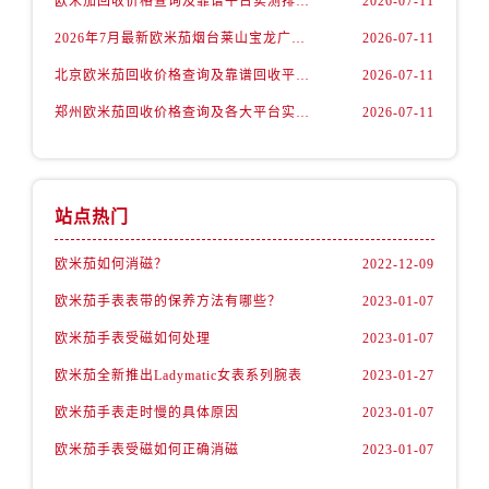
欧米茄回收价格查询及靠谱平台实测排行(2026年7月最新)
2026-07-11
内蒙古自治区包头市青山区幸福路甲3号王府井百货名表维修欧米茄售后服务中心（需提前预约）
2026年7月最新欧米茄烟台莱山宝龙广场维修保养服务电话
2026-07-11
内蒙古自治区赤峰市红山区哈达街欧米茄售后服务中心（需提前预约）
北京欧米茄回收价格查询及靠谱回收平台实测排行（2026年7月最新数据）
2026-07-11
内蒙古自治区鄂尔多斯市东胜区伊金霍洛街欧米茄售后服务中心（需提前预约）
内蒙古自治区呼伦贝尔市海拉尔区中央街欧米茄售后服务中心（需提前预约）
郑州欧米茄回收价格查询及各大平台实测排行(2026年7月最新数据)
2026-07-11
内蒙古自治区通辽市科尔沁区明仁大街欧米茄售后服务中心（需提前预约）
内蒙古自治区乌海市海勃湾区人民南路欧米茄售后服务中心（需提前预约）
内蒙古自治区乌兰察布市集宁区恩和大街欧米茄售后服务中心（需提前预约）
站点热门
内蒙古自治区锡林郭勒盟市锡林浩特市光明街与额尔敦路交叉口欧米茄售后服务中心（需提前预约）
内蒙古自治区兴安盟市乌兰浩特市兴安大街欧米茄售后服务中心（需提前预约）
欧米茄如何消磁？
2022-12-09
山西省大同市平城区迎宾街欧米茄售后服务中心（需提前预约）
欧米茄手表表带的保养方法有哪些？
2023-01-07
山西省晋城市城区黄华街欧米茄售后服务中心（需提前预约）
欧米茄手表受磁如何处理
2023-01-07
山西省晋中市榆次区顺城街欧米茄售后服务中心（需提前预约）
欧米茄全新推出Ladymatic女表系列腕表
2023-01-27
山西省临汾市尧都区解放路欧米茄售后服务中心（需提前预约）
欧米茄手表走时慢的具体原因
2023-01-07
山西省吕梁市离石区永宁中路与建设街交叉口欧米茄售后服务中心（需提前预约）
山西省朔州市朔城区怡西路与鄯阳西街交汇处欧米茄售后服务中心（需提前预约）
欧米茄手表受磁如何正确消磁
2023-01-07
山西省忻州市忻府区和平东街与七一南路交叉口欧米茄售后服务中心（需提前预约）