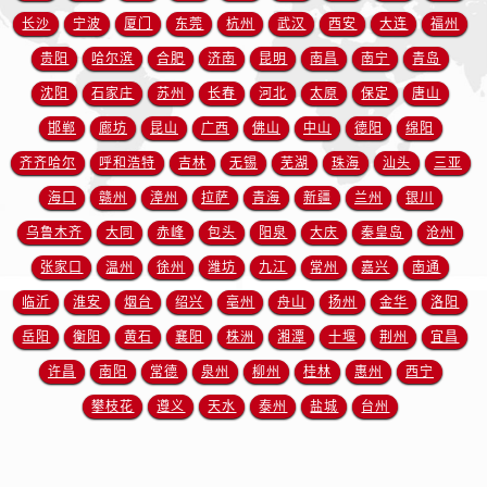
安徽省宿州市埇桥区人民中路欧米茄售后服务中心（需提前预约）
长沙
宁波
厦门
东莞
杭州
武汉
西安
大连
福州
安徽省铜陵市铜官区石城大道欧米茄售后服务中心（需提前预约）
贵阳
哈尔滨
合肥
济南
昆明
南昌
南宁
青岛
安徽省芜湖市镜湖区中山路步行街欧米茄售后服务中心（需提前预约）
沈阳
石家庄
苏州
长春
河北
太原
保定
唐山
安徽省宣城市宣州区叠嶂西路欧米茄售后服务中心（需提前预约）
邯郸
廊坊
昆山
广西
佛山
中山
德阳
绵阳
福建省龙岩市新罗区九一南路欧米茄售后服务中心（需提前预约）
齐齐哈尔
呼和浩特
吉林
无锡
芜湖
珠海
汕头
三亚
福建省南平市建阳区人民西路欧米茄售后服务中心（需提前预约）
海口
赣州
漳州
拉萨
青海
新疆
兰州
银川
福建省宁德市蕉城区天湖东路欧米茄售后服务中心（需提前预约）
福建省莆田市城厢区霞林街道荔华东大道欧米茄售后服务中心（需提前预约）
乌鲁木齐
大同
赤峰
包头
阳泉
大庆
秦皇岛
沧州
福建省三明市三元区东乾二路欧米茄售后服务中心（需提前预约）
张家口
温州
徐州
潍坊
九江
常州
嘉兴
南通
福建省漳州市龙文区步港路欧米茄售后服务中心（需提前预约）
临沂
淮安
烟台
绍兴
亳州
舟山
扬州
金华
洛阳
江苏省常州市新北区龙锦路1590号现代传媒中心5号楼10层1008室欧米茄售后服务中心（需提前预约）
岳阳
衡阳
黄石
襄阳
株洲
湘潭
十堰
荆州
宜昌
江苏省淮安市清江浦区淮海北路欧米茄售后服务中心（需提前预约）
许昌
南阳
常德
泉州
柳州
桂林
惠州
西宁
江苏省连云港市海州区通灌北路欧米茄售后服务中心（需提前预约）
攀枝花
遵义
天水
泰州
盐城
台州
江苏省南京市秦淮区中山南路1号南京中心22层22-C1-C3室欧米茄售后服务中心（需提前预约）
江苏省宿迁市宿城区西湖路欧米茄售后服务中心（需提前预约）
江苏省泰州市海陵区永定东路399号置地商务中心东塔（华润万象城）17层1706室欧米茄售后服务中心（需提前预约）