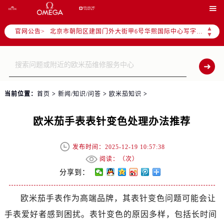

北京市东城区东长安街1号东方广场写字楼W3座6层602室（需提前预约）
北京市朝阳区建国门外大街甲6号华熙国际中心写字楼D座11层1102室（需提前预约）
▲
官网公告>
▼
天津市和平区赤峰道136号天津国际金融中心写字楼26层2603室（需提前预约）
上海市徐汇区虹桥路3号港汇中心写字楼2座37层3705室（需提前预约）
上海市黄浦区南京东路299号宏伊国际广场写字楼8层806室（需提前预约）
南京市秦淮区中山南路1号（新街口）南京中心写字楼22层C1-1室（需提前预约）
常州市新北区龙锦路1590号现代传媒中心写字楼5号楼10层1008室（需提前预约）
当前位置：
首页
>
新闻/知识/问答
>
欧米茄知识
>
徐州市鼓楼区淮海东路29号苏宁广场IFC国际金融中心写字楼35层3508室（需提前预约）
欧米茄手表表针变色处理办法推荐
扬州市邗江区国展路29号星耀天地写字楼1号楼18层1803室（需提前预约）
盐城市盐都区世纪大道5号盐城金融城写字楼1号楼16层1604室（需提前预约）
发布时间：2025-12-19 10:57:38
泰州市海陵区永定东路399号置地商务中心东塔写字楼（华润万象城）17层1706室（需提前预约）
阅读：（
次）
宁波市江北区大闸南路500号来福士广场办公楼20层2009室（需提前预约）
分享到：
杭州市上城区钱江路1366号华润大厦写字楼A座5层503-5室（需提前预约）
金华市金东区东市南街777号金华万达广场写字楼4号楼22层2209室（需提前预约）
欧米茄手表作为高端品牌，其表针变色问题可能会让
绍兴市越城区胜利东路379号世茂天际中心写字楼8层805室（需提前预约）
手表爱好者感到困扰。表针变色的原因多样，包括长时间
嘉兴市南湖区广益路705号嘉兴世界贸易中心写字楼A座13层1304室（需提前预约）