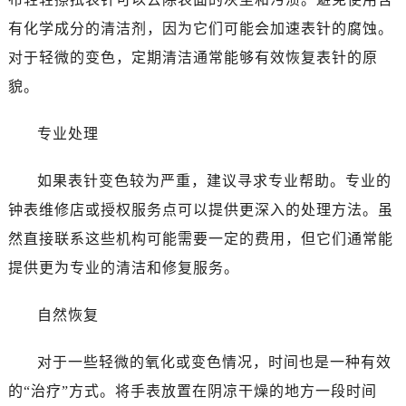
温州市鹿城区锦绣路1067号置信广场10层1015室（需提前预约）
有化学成分的清洁剂，因为它们可能会加速表针的腐蚀。
哈尔滨市道里区友谊西路600号富力中心T2座写字楼29层03室（需提前预约）
对于轻微的变色，定期清洁通常能够有效恢复表针的原
大连市中山区人民路15号国际金融大厦7层G室（需提前预约）
貌。
佛山市禅城区季华五路57号万科金融中心C座12层1205室（需提前预约）
东莞市东城街道鸿福东路1号民盈国贸中心T1写字楼9层907室（需提前预约）
专业处理
无锡市梁溪区人民中路139号恒隆广场写字楼1座11层1104室（需提前预约）
南通市崇川区工农路57号圆融广场写字楼16层1603室（需提前预约）
如果表针变色较为严重，建议寻求专业帮助。专业的
苏州市苏州工业园区星港街199号苏州中心办公楼C座22层08室（需提前预约）
钟表维修店或授权服务点可以提供更深入的处理方法。虽
武汉市江汉区解放大道686号世界贸易大厦38层09室（需提前预约）
然直接联系这些机构可能需要一定的费用，但它们通常能
南宁市青秀区金湖路59号地王大厦12楼1224室（需提前预约）
提供更为专业的清洁和修复服务。
合肥市蜀山区潜山路111号万象城华润大厦B座12楼03室（需提前预约）
泉州市丰泽区宝洲路729号浦西万达中心写字楼A座7楼709室（需提前预约）
自然恢复
青岛市南区山东路6号华润大厦B座22层04室（需提前预约）
烟台市芝罘区胜利路139号万达金融中心A座907室（需提前预约）
对于一些轻微的氧化或变色情况，时间也是一种有效
长春市朝阳区西安大路727号中银大厦A座(旺进大厦)18层09室（需提前预约）
的“治疗”方式。将手表放置在阴凉干燥的地方一段时间
贵阳市南明区都司高架桥路33号亨特国际金融中心14楼14D（需提前预约）