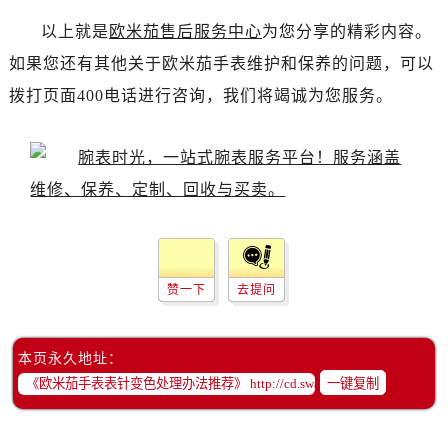
黑龙江省齐齐哈尔市龙沙区龙华路欧米茄售后服务中心（需提前预约）
以上就是
欧米茄售后服务中心
为您分享的精彩内容。
黑龙江省双鸭山市尖山区新兴大街欧米茄售后服务中心（需提前预约）
如果您还有其他关于欧米茄手表维护和保养的问题，可以
黑龙江省绥化市北林区新华街与康庄路交叉口欧米茄售后服务中心（需提前预约）
拨打页面400电话进行咨询，我们将竭诚为您服务。
黑龙江省伊春市伊美区通河路欧米茄售后服务中心（需提前预约）
吉林省白城市洮北区明仁南街欧米茄售后服务中心（需提前预约）
吉林省白山市浑江区浑江大街欧米茄售后服务中心（需提前预约）
吉林省吉林市船营区河南街欧米茄售后服务中心（需提前预约）
吉林省辽源市龙山区人民大街欧米茄售后服务中心（需提前预约）
吉林省梅河口市新华街道梅河大街欧米茄售后服务中心（需提前预约）
吉林省四平市铁东区紫气大路与南九经街交汇处欧米茄售后服务中心（需提前预约）
赞一下
去提问
吉林省松原市宁江区五环大街欧米茄售后服务中心（需提前预约）
吉林省通化市东昌区环通乡江南大街欧米茄售后服务中心（需提前预约）
吉林省延边市延吉市解放路欧米茄售后服务中心（需提前预约）
本页永久地址：
辽宁省鞍山市铁东区站前街欧米茄售后服务中心（需提前预约）
一键复制
辽宁省本溪市平山区胜利路欧米茄售后服务中心（需提前预约）
辽宁省朝阳市双塔区新华路欧米茄售后服务中心（需提前预约）