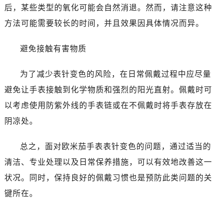
后，某些类型的氧化可能会自然消退。然而，请注意这种
昆明市盘龙区北京路928号同德昆明广场写字楼10层06室（需提前预约）
石家庄市长安区中山东路39号勒泰中心写字楼B座13层07室（需提前预约）
方法可能需要较长的时间，并且效果因具体情况而异。
西安市碑林区南关正街88号华侨城长安国际中心E座6楼10室（需提前预约）
避免接触有害物质
海口市龙华区金贸东路5号海口华润大厦B座17层1707室（需提前预约）
唐山市路南区新华东道100号万达广场写字楼A座10层1002室（需提前预约）
为了减少表针变色的风险，在日常佩戴过程中应尽量
台州市椒江区东海大道1800号腾达中心东1幢20楼2002室（需提前预约）
避免让手表接触到化学物质和强烈的阳光直射。佩戴时可
内蒙古自治区呼和浩特市玉泉区大学西街70号华润万象城写字楼（鄂尔多斯大厦）23层2326室（需提前预约）
甘肃省兰州市七里河区西津西路16号兰州中心写字楼21层2102室（需提前预约）
以考虑使用防紫外线的手表链或在不佩戴时将手表存放在
重庆市解放碑渝中区民权路28号英利国际金融中心写字楼20层01室（需提前预约）
阴凉处。
黑龙江省大庆市萨尔图区会战大街欧米茄售后服务中心（需提前预约）
黑龙江省鹤岗市向阳区红军路欧米茄售后服务中心（需提前预约）
总之，面对欧米茄手表表针变色的问题，通过适当的
黑龙江省黑河市爱辉区中央街欧米茄售后服务中心（需提前预约）
清洁、专业处理以及日常保养措施，可以有效地改善这一
黑龙江省鸡西市鸡冠区红军路欧米茄售后服务中心（需提前预约）
状况。同时，保持良好的佩戴习惯也是预防此类问题的关
黑龙江省佳木斯市向阳区长安路欧米茄售后服务中心（需提前预约）
键所在。
黑龙江省牡丹江市东安区太平路欧米茄售后服务中心（需提前预约）
黑龙江省七台河市桃山区大同街欧米茄售后服务中心（需提前预约）