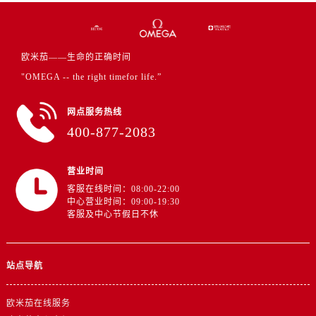
江苏省徐州市鼓楼区淮海东路29号苏宁广场IFC国际金融中心35层3508室欧米茄售后服务中心（需提前预约）
江苏省盐城市盐都区世纪大道5号盐城金融城写字楼1号楼16层1604室欧米茄售后服务中心（需提前预约）
江苏省扬州市邗江区国展路29号星耀天地写字楼1号楼18层1803室欧米茄售后服务中心（需提前预约）
欧米茄——生命的正确时间
江苏省镇江市京口区中山东路欧米茄售后服务中心（需提前预约）
"OMEGA -- the right timefor life.”
江西省抚州市临川区赣东大道欧米茄售后服务中心（需提前预约）
江西省赣州市章贡区文清路欧米茄售后服务中心（需提前预约）
网点服务热线
400-877-2083
江西省吉安市吉州区井冈山大道欧米茄售后服务中心（需提前预约）
江西省景德镇市珠山区珠山中路欧米茄售后服务中心（需提前预约）
江西省九江市浔阳区浔阳路欧米茄售后服务中心（需提前预约）
营业时间
客服在线时间：08:00-22:00
江西省南昌市红谷滩新区红谷中大道998号绿地双子塔（中央广场）A1座办公楼14层1407室欧米茄售后服务中心（需提前预约）
中心营业时间：09:00-19:30
江西省萍乡市安源区萍安北大道与康庄路交叉口欧米茄售后服务中心（需提前预约）
客服及中心节假日不休
江西省上饶市信州区滨江西路欧米茄售后服务中心（需提前预约）
江西省新余市渝水区北湖西路欧米茄售后服务中心（需提前预约）
站点导航
江西省宜春市袁州区中山中路欧米茄售后服务中心（需提前预约）
江西省鹰潭市月湖区胜利东路欧米茄售后服务中心（需提前预约）
欧米茄在线服务
山东省德州市德城区东风中路欧米茄售后服务中心（需提前预约）