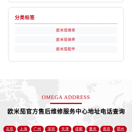
山西省阳泉市郊区平阳东街与新城大道交叉口欧米茄售后服务中心（需提前预约）
山西省运城市盐湖区河东街欧米茄售后服务中心（需提前预约）
分类标签
山西省长治市潞州区英雄中路欧米茄售后服务中心（需提前预约）
山西省太原市迎泽区迎泽街道解放路15号亨得利名表维修授权店3楼欧米茄售后服务中心（需提前预约）
欧米茄维修
天津市和平区赤峰道136号天津国际金融中心26层2603室欧米茄售后服务中心（需提前预约）
欧米茄保养
安徽省安庆市迎江区人民路欧米茄售后服务中心（需提前预约）
欧米茄配件
安徽省蚌埠市蚌山区淮河路欧米茄售后服务中心（需提前预约）
安徽省亳州市谯城区魏武大道欧米茄售后服务中心（需提前预约）
安徽省池州市贵池区长江路欧米茄售后服务中心（需提前预约）
安徽省滁州市琅琊区南谯北路欧米茄售后服务中心（需提前预约）
安徽省阜阳市颍州区颍州北路欧米茄售后服务中心（需提前预约）
安徽省淮北市相山区淮海路欧米茄售后服务中心（需提前预约）
OMEGA ADDRESS
安徽省淮南市田家庵区国庆中路欧米茄售后服务中心（需提前预约）
欧米茄官方售后维修服务中心地址电话查询
安徽省黄山市屯溪区黄山西路欧米茄售后服务中心（需提前预约）
安徽省六安市金安区解放中路欧米茄售后服务中心（需提前预约）
安徽省马鞍山市雨山区湖南西路欧米茄售后服务中心（需提前预约）
北京
上海
广州
深圳
天津
成都
重庆
南京
郑州