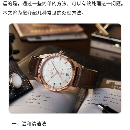
济南市历下区经十路11111号华润中心写字楼（万象城）15层1508室（需提前预约）
运的是，通过一些简单的方法，可以有效处理这一问题。
广州市天河区天河路230号万菱汇国际中心写字楼A塔7层704室（需提前预约）
本文将为您介绍几种常见的处理方法。
广州市越秀区环市东路371-375号世界贸易中心大厦南塔写字楼15层07室（需提前预约）
深圳市罗湖区深南东路5001号华润大厦写字楼17层1701室（需提前预约）
惠州市惠城区江北文昌一路7号华贸大厦写字楼1座30层05室（需提前预约）
厦门市思明区湖滨东路95号华润大厦写字楼B座11层1104室（需提前预约）
福州市鼓楼区五四路128-1号恒力城写字楼15层03室（需提前预约）
成都市锦江区人民东路6号SAC东原中心写字楼24层2406B室（需提前预约）
重庆市江北区观音桥步行街2号融恒时代广场写字楼9层902室（需提前预约）
长沙市芙蓉区定王台街道建湘路393号世茂环球金融中心写字楼（芙蓉广场）10层13室（需提前预约）
郑州市二七区铭功路10号华润大厦写字楼29层2905室（需提前预约）
太原市迎泽区解放路15号亨得利名表服务中心（品牌授权店）3层整层（需提前预约）
沈阳市沈河区中街路137号亨得利名表服务中心（品牌授权店）1层整层（需提前预约）
沈阳市沈河区中街路83号亨得利名表服务中心（品牌授权店）1层整层（需提前预约）
乌鲁木齐市天山区红山路26号时代广场（CCMALL）C座17层17-B（需提前预约）
一、温和清洁法
温州市鹿城区锦绣路1067号置信广场10层1015室（需提前预约）