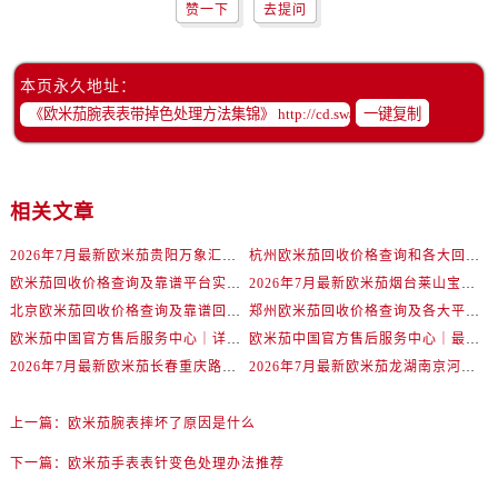
辽宁省抚顺市新抚区东一路欧米茄售后服务中心（需提前预约）
赞一下
去提问
辽宁省阜新市海州区解放大街欧米茄售后服务中心（需提前预约）
辽宁省葫芦岛市连山区中央路欧米茄售后服务中心（需提前预约）
本页永久地址：
辽宁省锦州市古塔区中央大街欧米茄售后服务中心（需提前预约）
一键复制
辽宁省辽阳市白塔区新运大街欧米茄售后服务中心（需提前预约）
辽宁省盘锦市兴隆台区石油大街欧米茄售后服务中心（需提前预约）
辽宁省铁岭市银州区南马路欧米茄售后服务中心（需提前预约）
相关文章
辽宁省营口市站前区市府路与渤海大街交叉口欧米茄售后服务中心（需提前预约）
2026年7月最新欧米茄贵阳万象汇维修保养服务电话
杭州欧米茄回收价格查询和各大回收平台实测排行（2026年7月最新数据）
辽宁省沈阳市沈河区中街路137号亨得利名表维修授权店1楼欧米茄售后服务中心（需提前预约）
欧米茄回收价格查询及靠谱平台实测排行(2026年7月最新)
2026年7月最新欧米茄烟台莱山宝龙广场维修保养服务电话
辽宁省沈阳市沈河区中街路83号亨得利名表维修授权店1楼欧米茄售后服务中心（需提前预约）
北京欧米茄回收价格查询及靠谱回收平台实测排行（2026年7月最新数据）
郑州欧米茄回收价格查询及各大平台实测排行(2026年7月最新数据)
北京市朝阳区建国门外大街甲6号华熙国际中心D座11层1102室欧米茄售后服务中心（需提前预约）
欧米茄中国官方售后服务中心｜详细地址与售后电话权威信息通知（2026年7月最新）
欧米茄中国官方售后服务中心｜最新维修地址及官方电话权威信息通告（2026年7月最新）
北京市东城区东长安街1号王府井东方广场W3座6层602室欧米茄售后服务中心（需提前预约）
2026年7月最新欧米茄长春重庆路万达广场维修保养服务电话
2026年7月最新欧米茄龙湖南京河西天街维修保养服务电话
河北省保定市竞秀区朝阳北大街北国先天下欧米茄售后服务中心（需提前预约）
内蒙古自治区阿拉善盟市左旗土尔扈特大街欧米茄售后服务中心（需提前预约）
上一篇：
欧米茄腕表摔坏了原因是什么
内蒙古自治区巴彦淖尔市临河区新华街欧米茄售后服务中心（需提前预约）
下一篇：
欧米茄手表表针变色处理办法推荐
内蒙古自治区包头市青山区幸福路甲3号王府井百货名表维修欧米茄售后服务中心（需提前预约）