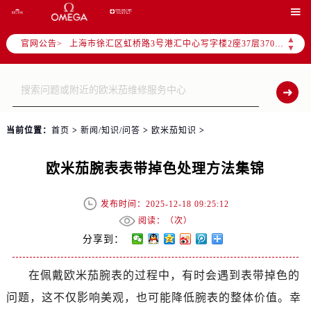
北京市朝阳区建国门外大街甲6号华熙国际中心写字楼D座11层1102室（需提前预约）

天津市和平区赤峰道136号天津国际金融中心写字楼26层2603室（需提前预约）
▲
官网公告>
上海市徐汇区虹桥路3号港汇中心写字楼2座37层3705室（需提前预约）
▼
上海市黄浦区南京东路299号宏伊国际广场写字楼8层806室（需提前预约）
南京市秦淮区中山南路1号（新街口）南京中心写字楼22层C1-1室（需提前预约）
常州市新北区龙锦路1590号现代传媒中心写字楼5号楼10层1008室（需提前预约）
徐州市鼓楼区淮海东路29号苏宁广场IFC国际金融中心写字楼35层3508室（需提前预约）
当前位置：
首页
>
新闻/知识/问答
>
欧米茄知识
>
扬州市邗江区国展路29号星耀天地写字楼1号楼18层1803室（需提前预约）
盐城市盐都区世纪大道5号盐城金融城写字楼1号楼16层1604室（需提前预约）
欧米茄腕表表带掉色处理方法集锦
泰州市海陵区永定东路399号置地商务中心东塔写字楼（华润万象城）17层1706室（需提前预约）
宁波市江北区大闸南路500号来福士广场办公楼20层2009室（需提前预约）
发布时间：2025-12-18 09:25:12
杭州市上城区钱江路1366号华润大厦写字楼A座5层503-5室（需提前预约）
阅读：（
次）
金华市金东区东市南街777号金华万达广场写字楼4号楼22层2209室（需提前预约）
分享到：
绍兴市越城区胜利东路379号世茂天际中心写字楼8层805室（需提前预约）
在佩戴欧米茄腕表的过程中，有时会遇到表带掉色的
嘉兴市南湖区广益路705号嘉兴世界贸易中心写字楼A座13层1304室（需提前预约）
问题，这不仅影响美观，也可能降低腕表的整体价值。幸
南昌市红谷滩新区红谷中大道998号绿地双子塔（中央广场）A1座办公楼14层07室（需提前预约）