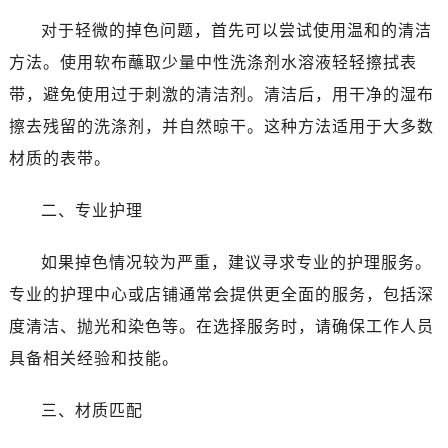
哈尔滨市道里区友谊西路600号富力中心T2座写字楼29层03室（需提前预约）
对于轻微的掉色问题，首先可以尝试使用温和的清洁
大连市中山区人民路15号国际金融大厦7层G室（需提前预约）
方法。使用软布蘸取少量中性洗涤剂水溶液轻轻擦拭表
佛山市禅城区季华五路57号万科金融中心C座12层1205室（需提前预约）
东莞市东城街道鸿福东路1号民盈国贸中心T1写字楼9层907室（需提前预约）
带，避免使用过于刺激的清洁剂。清洁后，用干净的湿布
无锡市梁溪区人民中路139号恒隆广场写字楼1座11层1104室（需提前预约）
擦去残留的洗涤剂，并自然晾干。这种方法适用于大多数
南通市崇川区工农路57号圆融广场写字楼16层1603室（需提前预约）
材质的表带。
苏州市苏州工业园区星港街199号苏州中心办公楼C座22层08室（需提前预约）
武汉市江汉区解放大道686号世界贸易大厦38层09室（需提前预约）
二、专业护理
南宁市青秀区金湖路59号地王大厦12楼1224室（需提前预约）
合肥市蜀山区潜山路111号万象城华润大厦B座12楼03室（需提前预约）
如果掉色情况较为严重，建议寻求专业的护理服务。
泉州市丰泽区宝洲路729号浦西万达中心写字楼A座7楼709室（需提前预约）
专业的护理中心或店铺通常会提供更全面的服务，包括深
青岛市南区山东路6号华润大厦B座22层04室（需提前预约）
度清洁、抛光和染色等。在选择服务时，请确保工作人员
烟台市芝罘区胜利路139号万达金融中心A座907室（需提前预约）
具备相关经验和技能。
长春市朝阳区西安大路727号中银大厦A座(旺进大厦)18层09室（需提前预约）
贵阳市南明区都司高架桥路33号亨特国际金融中心14楼14D（需提前预约）
三、材质匹配
昆明市盘龙区北京路928号同德昆明广场写字楼10层06室（需提前预约）