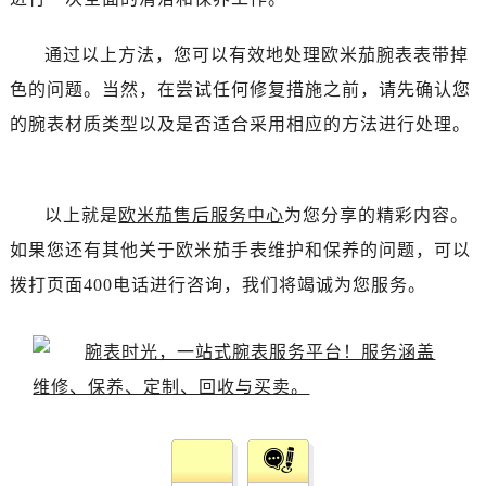
黑龙江省双鸭山市尖山区新兴大街欧米茄售后服务中心（需提前预约）
黑龙江省绥化市北林区新华街与康庄路交叉口欧米茄售后服务中心（需提前预约）
通过以上方法，您可以有效地处理欧米茄腕表表带掉
黑龙江省伊春市伊美区通河路欧米茄售后服务中心（需提前预约）
色的问题。当然，在尝试任何修复措施之前，请先确认您
吉林省白城市洮北区明仁南街欧米茄售后服务中心（需提前预约）
的腕表材质类型以及是否适合采用相应的方法进行处理。
吉林省白山市浑江区浑江大街欧米茄售后服务中心（需提前预约）
吉林省吉林市船营区河南街欧米茄售后服务中心（需提前预约）
吉林省辽源市龙山区人民大街欧米茄售后服务中心（需提前预约）
以上就是
欧米茄售后服务中心
为您分享的精彩内容。
吉林省梅河口市新华街道梅河大街欧米茄售后服务中心（需提前预约）
如果您还有其他关于欧米茄手表维护和保养的问题，可以
吉林省四平市铁东区紫气大路与南九经街交汇处欧米茄售后服务中心（需提前预约）
吉林省松原市宁江区五环大街欧米茄售后服务中心（需提前预约）
拨打页面400电话进行咨询，我们将竭诚为您服务。
吉林省通化市东昌区环通乡江南大街欧米茄售后服务中心（需提前预约）
吉林省延边市延吉市解放路欧米茄售后服务中心（需提前预约）
辽宁省鞍山市铁东区站前街欧米茄售后服务中心（需提前预约）
辽宁省本溪市平山区胜利路欧米茄售后服务中心（需提前预约）
辽宁省朝阳市双塔区新华路欧米茄售后服务中心（需提前预约）
辽宁省丹东市振兴区七经街欧米茄售后服务中心（需提前预约）