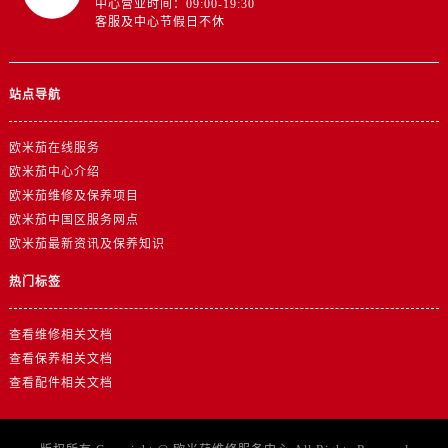
中心营业时间：09:00-19:30
山东省济南市历下区经十路11111号华润中心写字楼（万象城）15层1508室欧米茄售后服务中心（需提前预约）
客服及中心节假日不休
山东省济宁市任城区太白楼路欧米茄售后服务中心（需提前预约）
山东省莱芜市文化南路8号银座商城名表维修一楼名表维修欧米茄售后服务中心（需提前预约）
山东省临沂市兰山区解放路欧米茄售后服务中心（需提前预约）
站点导航
山东省日照市东港区烟台路欧米茄售后服务中心（需提前预约）
山东省泰安市泰山区财源街道泰山大街欧米茄售后服务中心（需提前预约）
欧米茄在线服务
欧米茄中心介绍
山东省威海市环翠区新威海路89号振华商厦一楼名表维修欧米茄售后服务中心（需提前预约）
欧米茄维修及保养项目
山东省潍坊市奎文区东风东街欧米茄售后服务中心（需提前预约）
欧米茄中国区服务网点
山东省枣庄市滕州市北辛路与善国路交叉口欧米茄售后服务中心（需提前预约）
欧米茄最新资讯及保养知识
山东省淄博市张店区金晶大道欧米茄售后服务中心（需提前预约）
热门标签
上海市黄浦区南京东路299号宏伊国际广场写字楼8层806室欧米茄售后服务中心（需提前预约）
上海市徐汇区虹桥路3号港汇中心2座37层3705室欧米茄售后服务中心（需提前预约）
查看维修相关文档
浙江省杭州市上城区钱江路1366号华润大厦A座5层503-5室欧米茄售后服务中心（需提前预约）
查看保养相关文档
浙江省湖州市吴兴区劳动路欧米茄售后服务中心（需提前预约）
查看配件相关文档
浙江省嘉兴市南湖区广益路705号嘉兴世界贸易中心A座13层1304室欧米茄售后服务中心（需提前预约）
浙江省金华市金东区东市南街777号金华万达广场4号楼22楼2209室欧米茄售后服务中心（需提前预约）