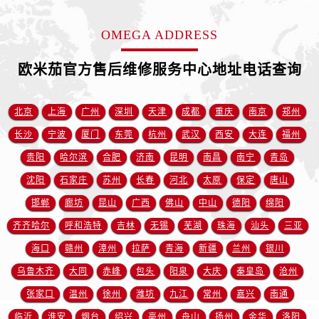
安徽省铜陵市铜官区石城大道欧米茄售后服务中心（需提前预约）
安徽省芜湖市镜湖区中山路步行街欧米茄售后服务中心（需提前预约）
OMEGA ADDRESS
安徽省宣城市宣州区叠嶂西路欧米茄售后服务中心（需提前预约）
福建省龙岩市新罗区九一南路欧米茄售后服务中心（需提前预约）
欧米茄官方售后维修服务中心地址电话查询
福建省南平市建阳区人民西路欧米茄售后服务中心（需提前预约）
福建省宁德市蕉城区天湖东路欧米茄售后服务中心（需提前预约）
北京
上海
广州
深圳
天津
成都
重庆
南京
郑州
福建省莆田市城厢区霞林街道荔华东大道欧米茄售后服务中心（需提前预约）
长沙
宁波
厦门
东莞
杭州
武汉
西安
大连
福州
福建省三明市三元区东乾二路欧米茄售后服务中心（需提前预约）
贵阳
哈尔滨
合肥
济南
昆明
南昌
南宁
青岛
福建省漳州市龙文区步港路欧米茄售后服务中心（需提前预约）
沈阳
石家庄
苏州
长春
河北
太原
保定
唐山
江苏省常州市新北区龙锦路1590号现代传媒中心5号楼10层1008室欧米茄售后服务中心（需提前预约）
邯郸
廊坊
昆山
广西
佛山
中山
德阳
绵阳
江苏省淮安市清江浦区淮海北路欧米茄售后服务中心（需提前预约）
江苏省连云港市海州区通灌北路欧米茄售后服务中心（需提前预约）
齐齐哈尔
呼和浩特
吉林
无锡
芜湖
珠海
汕头
三亚
江苏省南京市秦淮区中山南路1号南京中心22层22-C1-C3室欧米茄售后服务中心（需提前预约）
海口
赣州
漳州
拉萨
青海
新疆
兰州
银川
江苏省宿迁市宿城区西湖路欧米茄售后服务中心（需提前预约）
乌鲁木齐
大同
赤峰
包头
阳泉
大庆
秦皇岛
沧州
江苏省泰州市海陵区永定东路399号置地商务中心东塔（华润万象城）17层1706室欧米茄售后服务中心（需提前预约）
张家口
温州
徐州
潍坊
九江
常州
嘉兴
南通
江苏省徐州市鼓楼区淮海东路29号苏宁广场IFC国际金融中心35层3508室欧米茄售后服务中心（需提前预约）
临沂
淮安
烟台
绍兴
亳州
舟山
扬州
金华
洛阳