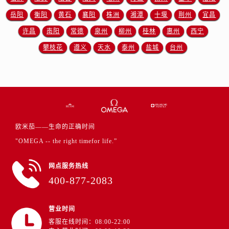
江苏省盐城市盐都区世纪大道5号盐城金融城写字楼1号楼16层1604室欧米茄售后服务中心（需提前预约）
岳阳
衡阳
黄石
襄阳
株洲
湘潭
十堰
荆州
宜昌
江苏省扬州市邗江区国展路29号星耀天地写字楼1号楼18层1803室欧米茄售后服务中心（需提前预约）
许昌
南阳
常德
泉州
柳州
桂林
惠州
西宁
江苏省镇江市京口区中山东路欧米茄售后服务中心（需提前预约）
江西省抚州市临川区赣东大道欧米茄售后服务中心（需提前预约）
攀枝花
遵义
天水
泰州
盐城
台州
江西省赣州市章贡区文清路欧米茄售后服务中心（需提前预约）
江西省吉安市吉州区井冈山大道欧米茄售后服务中心（需提前预约）
江西省景德镇市珠山区珠山中路欧米茄售后服务中心（需提前预约）
江西省九江市浔阳区浔阳路欧米茄售后服务中心（需提前预约）
江西省南昌市红谷滩新区红谷中大道998号绿地双子塔（中央广场）A1座办公楼14层1407室欧米茄售后服务中心（需提前预约）
欧米茄——生命的正确时间
江西省萍乡市安源区萍安北大道与康庄路交叉口欧米茄售后服务中心（需提前预约）
"OMEGA -- the right timefor life.”
江西省上饶市信州区滨江西路欧米茄售后服务中心（需提前预约）
江西省新余市渝水区北湖西路欧米茄售后服务中心（需提前预约）
网点服务热线
江西省宜春市袁州区中山中路欧米茄售后服务中心（需提前预约）
400-877-2083
江西省鹰潭市月湖区胜利东路欧米茄售后服务中心（需提前预约）
山东省德州市德城区东风中路欧米茄售后服务中心（需提前预约）
营业时间
山东省东营市东营区济南路欧米茄售后服务中心（需提前预约）
客服在线时间：08:00-22:00