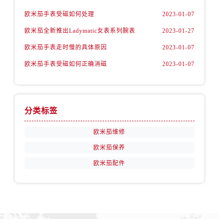
山西省运城市盐湖区河东街欧米茄售后服务中心（需提前预约）
欧米茄手表受磁如何处理
2023-01-07
山西省长治市潞州区英雄中路欧米茄售后服务中心（需提前预约）
欧米茄全新推出Ladymatic女表系列腕表
2023-01-27
山西省太原市迎泽区迎泽街道解放路15号亨得利名表维修授权店3楼欧米茄售后服务中心（需提前预约）
天津市和平区赤峰道136号天津国际金融中心26层2603室欧米茄售后服务中心（需提前预约）
欧米茄手表走时慢的具体原因
2023-01-07
安徽省安庆市迎江区人民路欧米茄售后服务中心（需提前预约）
欧米茄手表受磁如何正确消磁
2023-01-07
安徽省蚌埠市蚌山区淮河路欧米茄售后服务中心（需提前预约）
安徽省亳州市谯城区魏武大道欧米茄售后服务中心（需提前预约）
安徽省池州市贵池区长江路欧米茄售后服务中心（需提前预约）
分类标签
安徽省滁州市琅琊区南谯北路欧米茄售后服务中心（需提前预约）
安徽省阜阳市颍州区颍州北路欧米茄售后服务中心（需提前预约）
欧米茄维修
安徽省淮北市相山区淮海路欧米茄售后服务中心（需提前预约）
欧米茄保养
安徽省淮南市田家庵区国庆中路欧米茄售后服务中心（需提前预约）
欧米茄配件
安徽省黄山市屯溪区黄山西路欧米茄售后服务中心（需提前预约）
安徽省六安市金安区解放中路欧米茄售后服务中心（需提前预约）
安徽省马鞍山市雨山区湖南西路欧米茄售后服务中心（需提前预约）
安徽省宿州市埇桥区人民中路欧米茄售后服务中心（需提前预约）