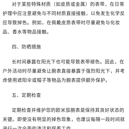
石家庄市长安区中山东路39号勒泰中心写字楼B座13层07室（需提前预约）
对于某些特殊材质（如皮质或金属）的表带，在日常
西安市碑林区南关正街88号华侨城长安国际中心E座6楼10室（需提前预约）
护理中应注意避免与不同材质直接接触，以免发生化学反
海口市龙华区金贸东路5号海口华润大厦B座17层1707室（需提前预约）
应导致掉色。例如，在佩戴皮质表带时尽量避免与化妆
唐山市路南区新华东道100号万达广场写字楼A座10层1002室（需提前预约）
品、香水等物品接触。
台州市椒江区东海大道1800号腾达中心东1幢20楼2002室（需提前预约）
内蒙古自治区呼和浩特市玉泉区大学西街70号华润万象城写字楼（鄂尔多斯大厦）23层2326室（需提前预约）
四、防晒措施
甘肃省兰州市七里河区西津西路16号兰州中心写字楼21层2102室（需提前预约）
重庆市解放碑渝中区民权路28号英利国际金融中心写字楼20层01室（需提前预约）
长时间暴露在阳光下也可能导致表带褪色。因此，在
黑龙江省大庆市萨尔图区会战大街欧米茄售后服务中心（需提前预约）
户外活动时尽量避免让腕表直接暴露于强烈阳光下，并考
黑龙江省鹤岗市向阳区红军路欧米茄售后服务中心（需提前预约）
虑使用遮阳伞或帽子等物品为腕表提供额外保护。
黑龙江省黑河市爱辉区中央街欧米茄售后服务中心（需提前预约）
黑龙江省鸡西市鸡冠区红军路欧米茄售后服务中心（需提前预约）
五、定期检查
黑龙江省佳木斯市向阳区长安路欧米茄售后服务中心（需提前预约）
黑龙江省牡丹江市东安区太平路欧米茄售后服务中心（需提前预约）
定期检查并维护您的欧米茄腕表是保持其良好状态的
黑龙江省七台河市桃山区大同街欧米茄售后服务中心（需提前预约）
关键。即使没有明显的掉色现象，也建议每隔一段时间就
黑龙江省齐齐哈尔市龙沙区龙华路欧米茄售后服务中心（需提前预约）
进行一次全面的清洁和保养工作。