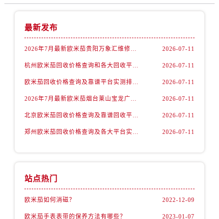
内蒙古自治区赤峰市红山区哈达街欧米茄售后服务中心（需提前预约）
内蒙古自治区鄂尔多斯市东胜区伊金霍洛街欧米茄售后服务中心（需提前预约）
最新发布
内蒙古自治区呼伦贝尔市海拉尔区中央街欧米茄售后服务中心（需提前预约）
内蒙古自治区通辽市科尔沁区明仁大街欧米茄售后服务中心（需提前预约）
2026年7月最新欧米茄贵阳万象汇维修保养服务电话
2026-07-11
内蒙古自治区乌海市海勃湾区人民南路欧米茄售后服务中心（需提前预约）
杭州欧米茄回收价格查询和各大回收平台实测排行（2026年7月最新数据）
2026-07-11
内蒙古自治区乌兰察布市集宁区恩和大街欧米茄售后服务中心（需提前预约）
欧米茄回收价格查询及靠谱平台实测排行(2026年7月最新)
2026-07-11
内蒙古自治区锡林郭勒盟市锡林浩特市光明街与额尔敦路交叉口欧米茄售后服务中心（需提前预约）
2026年7月最新欧米茄烟台莱山宝龙广场维修保养服务电话
2026-07-11
内蒙古自治区兴安盟市乌兰浩特市兴安大街欧米茄售后服务中心（需提前预约）
山西省大同市平城区迎宾街欧米茄售后服务中心（需提前预约）
北京欧米茄回收价格查询及靠谱回收平台实测排行（2026年7月最新数据）
2026-07-11
山西省晋城市城区黄华街欧米茄售后服务中心（需提前预约）
郑州欧米茄回收价格查询及各大平台实测排行(2026年7月最新数据)
2026-07-11
山西省晋中市榆次区顺城街欧米茄售后服务中心（需提前预约）
山西省临汾市尧都区解放路欧米茄售后服务中心（需提前预约）
山西省吕梁市离石区永宁中路与建设街交叉口欧米茄售后服务中心（需提前预约）
站点热门
山西省朔州市朔城区怡西路与鄯阳西街交汇处欧米茄售后服务中心（需提前预约）
山西省忻州市忻府区和平东街与七一南路交叉口欧米茄售后服务中心（需提前预约）
欧米茄如何消磁？
2022-12-09
山西省阳泉市郊区平阳东街与新城大道交叉口欧米茄售后服务中心（需提前预约）
欧米茄手表表带的保养方法有哪些？
2023-01-07