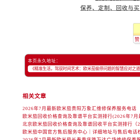
黑龙江省双鸭山市尖山区新兴大街欧
黑龙江省绥化市北林区新华街与康庄
黑龙江省伊春市伊美区通河路欧米茄
吉林省白城市洮北区明仁南街欧米茄
吉林省白山市浑江区浑江大街欧米茄
赞
吉林省吉林市船营区河南街欧米茄售
吉林省辽源市龙山区人民大街欧米茄
本页永久地址：
吉林省梅河口市新华街道梅河大街欧
吉林省四平市铁东区紫气大路与南九
吉林省松原市宁江区五环大街欧米茄
吉林省通化市东昌区环通乡江南大街
相关文章
吉林省延边市延吉市解放路欧米茄售
辽宁省鞍山市铁东区站前街欧米茄售
2026年7月最新欧米茄贵阳万象汇维修保养服务电话
辽宁省本溪市平山区胜利路欧米茄售
欧米茄回收价格查询及靠谱平台实测排行(2026年7月
辽宁省朝阳市双塔区新华路欧米茄售
辽宁省丹东市振兴区七经街欧米茄售