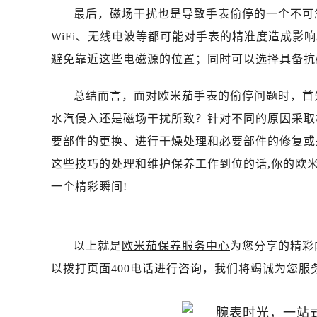
石家庄市长安区中山东路39号勒泰中
最后，磁场干扰也是导致手表偷停的一个不可
西安市碑林区南关正街88号华侨城长
WiFi、无线电波等都可能对手表的精准度造成
海口市龙华区金贸东路5号海口华润大厦
避免靠近这些电磁源的位置；同时可以选择具备抗
唐山市路南区新华东道100号万达广场
台州市椒江区东海大道1800号腾达中
总结而言，面对欧米茄手表的偷停问题时，首
内蒙古自治区呼和浩特市玉泉区大学西
水汽侵入还是磁场干扰所致？针对不同的原因采取
甘肃省兰州市七里河区西津西路16号兰
要部件的更换、进行干燥处理和必要部件的修复或
重庆市解放碑渝中区民权路28号英利
黑龙江省大庆市萨尔图区会战大街欧
这些技巧的处理和维护保养工作到位的话,你的欧
黑龙江省鹤岗市向阳区红军路欧米茄
一个精彩瞬间!
黑龙江省黑河市爱辉区中央街欧米茄
黑龙江省鸡西市鸡冠区红军路欧米茄
黑龙江省佳木斯市向阳区长安路欧米
以上就是
欧米茄保养服务中心
为您分享的精彩
黑龙江省牡丹江市东安区太平路欧米
以拨打页面400电话进行咨询，我们将竭诚为您服
黑龙江省七台河市桃山区大同街欧米
黑龙江省齐齐哈尔市龙沙区龙华路欧