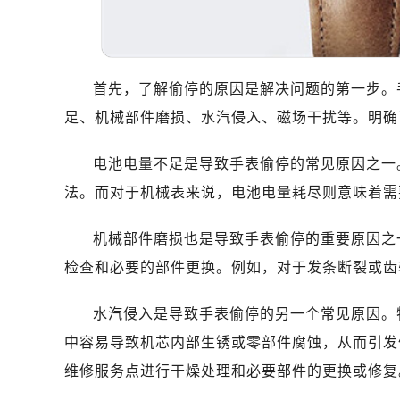
哈尔滨市道里区友谊西路600号富力中
大连市中山区人民路15号国际金融大
佛山市禅城区季华五路57号万科金融中
东莞市东城街道鸿福东路1号民盈国贸
首先，了解偷停的原因是解决问题的第一步。
无锡市梁溪区人民中路139号恒隆广场
足、机械部件磨损、水汽侵入、磁场干扰等。明确
南通市崇川区工农路57号圆融广场写字
苏州市苏州工业园区星港街199号苏州
电池电量不足是导致手表偷停的常见原因之一
武汉市江汉区解放大道686号世界贸易
法。而对于机械表来说，电池电量耗尽则意味着需
南宁市青秀区金湖路59号地王大厦12
合肥市蜀山区潜山路111号万象城华润
机械部件磨损也是导致手表偷停的重要原因之
泉州市丰泽区宝洲路729号浦西万达中
检查和必要的部件更换。例如，对于发条断裂或齿
青岛市南区山东路6号华润大厦B座2
烟台市芝罘区胜利路139号万达金融中
水汽侵入是导致手表偷停的另一个常见原因。
长春市朝阳区西安大路727号中银大厦
中容易导致机芯内部生锈或零部件腐蚀，从而引发
贵阳市南明区都司高架桥路33号亨特
维修服务点进行干燥处理和必要部件的更换或修复
昆明市盘龙区北京路928号同德昆明