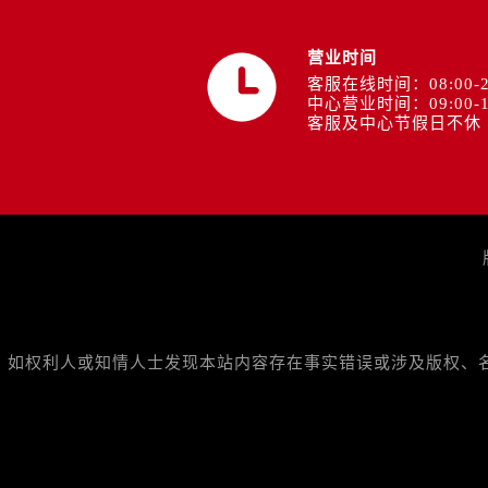
山西省运城市盐湖区河东街欧米茄售
山西省长治市潞州区英雄中路欧米茄
营业时间
山西省太原市迎泽区迎泽街道解放路
客服在线时间：08:00-2
天津市和平区赤峰道136号天津国际
中心营业时间：09:00-1
客服及中心节假日不休
安徽省安庆市迎江区人民路欧米茄售
安徽省蚌埠市蚌山区淮河路欧米茄售
安徽省亳州市谯城区魏武大道欧米茄
安徽省池州市贵池区长江路欧米茄售
安徽省滁州市琅琊区南谯北路欧米茄
安徽省阜阳市颍州区颍州北路欧米茄
安徽省淮北市相山区淮海路欧米茄售
安徽省淮南市田家庵区国庆中路欧米
如权利人或知情人士发现本站内容存在事实错误或涉及版权、名誉权
安徽省黄山市屯溪区黄山西路欧米茄
安徽省六安市金安区解放中路欧米茄
安徽省马鞍山市雨山区湖南西路欧米
安徽省宿州市埇桥区人民中路欧米茄