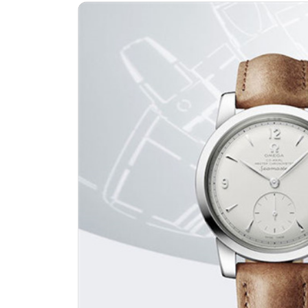
济南市历下区经十路11111号华润中
广州市天河区天河路230号万菱汇国
广州市越秀区环市东路371-375号
深圳市罗湖区深南东路5001号华润大
惠州市惠城区江北文昌一路7号华贸大
厦门市思明区湖滨东路95号华润大厦写
福州市鼓楼区五四路128-1号恒力城
成都市锦江区人民东路6号SAC东原中
重庆市江北区观音桥步行街2号融恒时
长沙市芙蓉区定王台街道建湘路393
郑州市二七区铭功路10号华润大厦写字
太原市迎泽区解放路15号亨得利名
沈阳市沈河区中街路137号亨得利名
沈阳市沈河区中街路83号亨得利名
乌鲁木齐市天山区红山路26号时代广场
温州市鹿城区锦绣路1067号置信广场