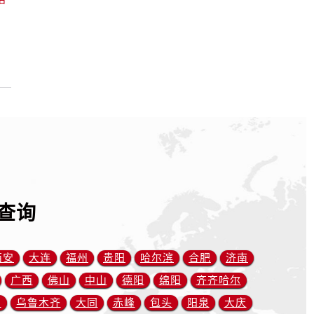
查询
西安
大连
福州
贵阳
哈尔滨
合肥
济南
广西
佛山
中山
德阳
绵阳
齐齐哈尔
川
乌鲁木齐
大同
赤峰
包头
阳泉
大庆