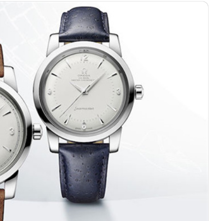
心写字楼（万象城）15层1508室（需提前预约）
际中心写字楼A塔7层704室（需提前预约）
世界贸易中心大厦南塔写字楼15层07室（需提前预约）
厦写字楼17层1701室（需提前预约）
厦写字楼1座30层05室（需提前预约）
字楼B座11层1104室（需提前预约）
写字楼15层03室（需提前预约）
心写字楼24层2406B室（需提前预约）
代广场写字楼9层902室（需提前预约）
号世茂环球金融中心写字楼（芙蓉广场）10层13室（需提前预约
楼29层2905室（需提前预约）
表服务中心（品牌授权店）3层整层（需提前预约）
表服务中心（品牌授权店）1层整层（需提前预约）
表服务中心（品牌授权店）1层整层（需提前预约）
（CCMALL）C座17层17-B（需提前预约）
10层1015室（需提前预约）