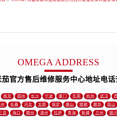
后服务中心（需提前预约）
售后服务中心（需提前预约）
！
售后服务中心（需提前预约）
售后服务中心（需提前预约）
售后服务中心（需提前预约）
茄售后服务中心（需提前预约）
后服务中心（需提前预约）
街交叉口欧米茄售后服务中心（需提前预约）
OMEGA ADDRESS
得利名表维修授权店1楼欧米茄售后服务中心（需提前预约）
得利名表维修授权店1楼欧米茄售后服务中心（需提前预约）
国际中心D座11层1102室欧米茄售后服务中心（需提前预约）
米茄官方售后维修服务中心地址电话
广场W3座6层602室欧米茄售后服务中心（需提前预约）
先天下欧米茄售后服务中心（需提前预约）
南京
郑州
长沙
宁波
厦门
东莞
杭州
武汉
特大街欧米茄售后服务中心（需提前预约）
街欧米茄售后服务中心（需提前预约）
苏州
长春
河北
太原
保定
唐山
邯郸
廊坊
昆山
3号王府井百货名表维修欧米茄售后服务中心（需提前预约）
三亚
海口
赣州
漳州
拉萨
青海
新疆
兰州
银