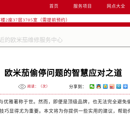
国际中心写字楼D座11层1102室（需提前预约）
首页
服务项目
网点大全
融中心写字楼26层2603室（需提前预约）
2座37层3705室（需提前预约）
际广场写字楼8层806室（需提前预约）
南京中心写字楼22层C1-1室（需提前预约）
中心写字楼5号楼10层1008室（需提前预约）
FC国际金融中心写字楼35层3508室（需提前预约）
楼1号楼18层1803室（需提前预约）
字楼1号楼16层1604室（需提前预约）
：欧米茄偷停问题的智慧应对之道
务中心东塔写字楼（华润万象城）17层1706室（需提前预约）
场办公楼20层2009室（需提前预约）
阅读：（
次）
分享到：
写字楼A座5层503-5室（需提前预约）
广场写字楼4号楼22层2209室（需提前预约）
与优雅著称于世。然而，即便是顶级品牌，也无法完全避免
际中心写字楼8层805室（需提前预约）
技巧显得尤为重要。本文将为你提供一些实用的建议，帮助
易中心写字楼A座13层1304室（需提前预约）
绿地双子塔（中央广场）A1座办公楼14层07室（需提前预约）