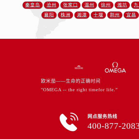
内蒙古自治区赤峰市红山区哈达街欧
秦皇岛
沧州
张家口
温州
徐州
潍坊
九
内蒙古自治区鄂尔多斯市东胜区伊金
襄阳
株洲
湘潭
十堰
荆州
宜昌
内蒙古自治区呼伦贝尔市海拉尔区中
内蒙古自治区通辽市科尔沁区明仁大
内蒙古自治区乌海市海勃湾区人民南
内蒙古自治区乌兰察布市集宁区恩和
内蒙古自治区锡林郭勒盟市锡林浩特
内蒙古自治区兴安盟市乌兰浩特市兴
山西省大同市平城区迎宾街欧米茄售
山西省晋城市城区黄华街欧米茄售后
欧米茄——生命的正确时间
山西省晋中市榆次区顺城街欧米茄售
"OMEGA -- the right timefor life.”
山西省临汾市尧都区解放路欧米茄售
山西省吕梁市离石区永宁中路与建设
山西省朔州市朔城区怡西路与鄯阳西
网点服务热线
400-877-208
山西省忻州市忻府区和平东街与七一
山西省阳泉市郊区平阳东街与新城大