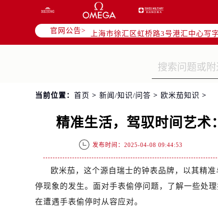
北京市朝阳区建国门外大街甲6号华熙
天津市和平区赤峰道136号天津国际金
官网公告>
上海市徐汇区虹桥路3号港汇中心写字楼
上海市黄浦区南京东路299号宏伊国
南京市秦淮区中山南路1号（新街口）
常州市新北区龙锦路1590号现代传媒
徐州市鼓楼区淮海东路29号苏宁广场I
当前位置：
首页
>
新闻/知识/问答
>
欧米茄知识
>
扬州市邗江区国展路29号星耀天地写字
盐城市盐都区世纪大道5号盐城金融城写
精准生活，驾驭时间艺术
泰州市海陵区永定东路399号置地商
宁波市江北区大闸南路500号来福士广
发布时间：2025-04-08 09:44:53
杭州市上城区钱江路1366号华润大厦
金华市金东区东市南街777号金华万达
欧米茄，这个源自瑞士的钟表品牌，以其精准
绍兴市越城区胜利东路379号世茂天
停现象的发生。面对手表偷停问题，了解一些处理
嘉兴市南湖区广益路705号嘉兴世界贸
在遭遇手表偷停时从容应对。
南昌市红谷滩新区红谷中大道998号