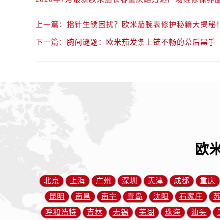
辽宁省抚顺市新抚区东一路欧米茄售
辽宁省阜新市海州区解放大街欧米茄
上一篇：
指针生锈困扰？欧米茄腕表修护秘籍大揭秘
辽宁省葫芦岛市连山区中央路欧米茄
下一篇：
腕间谜题：欧米茄发条上链不畅的幕后黑手
辽宁省锦州市古塔区中央大街欧米茄
辽宁省辽阳市白塔区新运大街欧米茄
辽宁省盘锦市兴隆台区石油大街欧米
辽宁省铁岭市银州区南马路欧米茄售
辽宁省营口市站前区市府路与渤海大
辽宁省沈阳市沈河区中街路137号亨
辽宁省沈阳市沈河区中街路83号亨
北京市朝阳区建国门外大街甲6号华熙
欧
北京市东城区东长安街1号王府井东方
河北省保定市竞秀区朝阳北大街北国
北京
上海
广州
深圳
天津
成都
重庆
内蒙古自治区阿拉善盟市左旗土尔扈
内蒙古自治区巴彦淖尔市临河区新华
昆明
南昌
南宁
青岛
沈阳
石家庄
内蒙古自治区包头市青山区幸福路甲
呼和浩特
吉林
无锡
芜湖
珠海
汕头