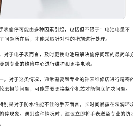
心T2座写字楼29层03室（需提前预约）
厦7层G室（需提前预约）
心C座12层1205室（需提前预约）
中心T1写字楼9层907室（需提前预约）
手表偷停可能由多种因素引起，包括但不限于：电池电量不
写字楼1座11层1104室（需提前预约）
了问题所在后，才能采取针对性的措施进行处理。
楼16层1603室（需提前预约）
中心办公楼C座22层08室（需提前预约）
。对于电子表而言，及时更换电池是解决偷停问题的最简单
大厦38层09室（需提前预约）
要到专业的维修中心进行维护和更换电池。
楼1224室（需提前预约）
大厦B座12楼03室（需提前预约）
一。对于这类情况，通常需要到专业的钟表维修店进行精密
心写字楼A座7楼709室（需提前预约）
轮磨损等问题，可能需要更换整个机芯才能彻底解决问题。
2层04室（需提前预约）
心A座907室（需提前预约）
特别是对于防水性能不佳的手表而言，长时间暴露在湿润环
A座(旺进大厦)18层09室（需提前预约）
偷停现象。遇到这种情况时，建议立即将手表送至专业的防
国际金融中心14楼14D（需提前预约）
。
广场写字楼10层06室（需提前预约）