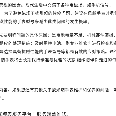
心写字楼B座13层07室（需提前预约）
忽视的因素。现代生活中充满了各种电磁场，如手机信号、
安国际中心E座6楼10室（需提前预约）
影响。为了避免磁场干扰引起的偷停问题，建议在佩戴手表时尽
B座17层1707室（需提前预约）
磁性能的手表型号来减少此类问题的发生概率。
写字楼A座10层1002室（需提前预约）
心东1幢20楼2002室（需提前预约）
先要明确问题的具体原因：是电池电量不足、机械部件磨损
街70号华润万象城写字楼（鄂尔多斯大厦）23层2326室（需
相应的处理措施：及时更换电池、到专业维修店进行检查和
州中心写字楼21层2102室（需提前预约）
是选择具备抗磁性能的手表型号等都是有效的应对策略。通
国际金融中心写字楼20层01室（需提前预约）
米茄售后服务中心（需提前预约）
米茄手表将会长期保持精准与优雅的状态,继续陪伴你走过的
售后服务中心（需提前预约）
售后服务中心（需提前预约）
售后服务中心（需提前预约）
茄售后服务中心（需提前预约）
内容。如果您还有其他关于欧米茄手表维护和保养的问题，
茄售后服务中心（需提前预约）
务。
茄售后服务中心（需提前预约）
米茄售后服务中心（需提前预约）