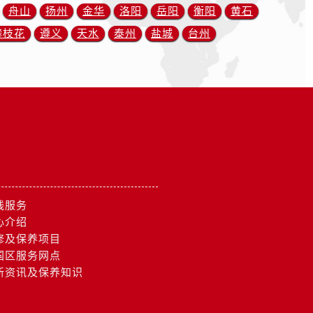
舟山
扬州
金华
洛阳
岳阳
衡阳
黄石
攀枝花
遵义
天水
泰州
盐城
台州
线服务
心介绍
修及保养项目
国区服务网点
新资讯及保养知识