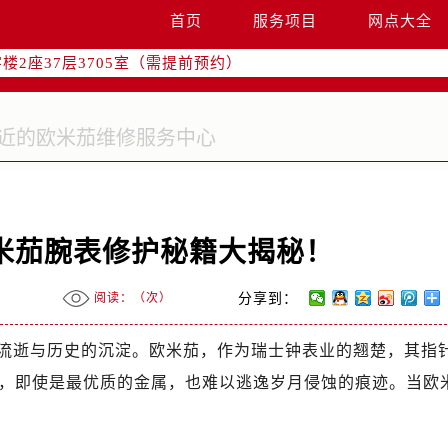
国际中心写字楼D座11层1102室（需提前预约）
首页
服务项目
网点大全
融中心写字楼26层2603室（需提前预约）
2座37层3705室（需提前预约）
际广场写字楼8层806室（需提前预约）
南京中心写字楼22层C1-1室（需提前预约）
中心写字楼5号楼10层1008室（需提前预约）
FC国际金融中心写字楼35层3508室（需提前预约）
楼1号楼18层1803室（需提前预约）
字楼1号楼16层1604室（需提前预约）
米茄腕表修护秘籍大揭秘！
务中心东塔写字楼（华润万象城）17层1706室（需提前预约）
场办公楼20层2009室（需提前预约）
阅读：（
次）
分享到：
写字楼A座5层503-5室（需提前预约）
广场写字楼4号楼22层2209室（需提前预约）
流逝与历史的沉淀。欧米茄，作为瑞士钟表业的翘楚，其指
际中心写字楼8层805室（需提前预约）
，即使是最优质的金属，也难以逃逸岁月侵蚀的痕迹。当欧
易中心写字楼A座13层1304室（需提前预约）
绿地双子塔（中央广场）A1座办公楼14层07室（需提前预约）