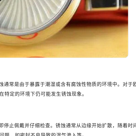
心T2座写字楼29层03室（需提前预约）
厦7层G室（需提前预约）
心C座12层1205室（需提前预约）
中心T1写字楼9层907室（需提前预约）
写字楼1座11层1104室（需提前预约）
楼16层1603室（需提前预约）
中心办公楼C座22层08室（需提前预约）
大厦38层09室（需提前预约）
楼1224室（需提前预约）
大厦B座12楼03室（需提前预约）
蚀通常是由于暴露于潮湿或含有腐蚀性物质的环境中。对于
心写字楼A座7楼709室（需提前预约）
在特定的环境下仍可能发生锈蚀现象。
2层04室（需提前预约）
心A座907室（需提前预约）
A座(旺进大厦)18层09室（需提前预约）
国际金融中心14楼14D（需提前预约）
即停止佩戴并仔细检查。锈蚀通常从边缘开始扩散，随着时
广场写字楼10层06室（需提前预约）
问题，如密封不良导致的湿气渗入等。