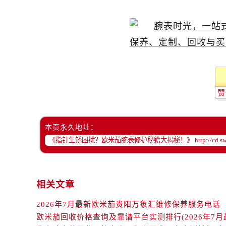
辽宁省抚顺市新抚区东一路欧米茄售
辽宁省阜新市海州区解放大街欧米茄
辽宁省葫芦岛市连山区中央路欧米茄
辽宁省锦州市古塔区中央大街欧米茄
辽宁省辽阳市白塔区新运大街欧米茄
辽宁省盘锦市兴隆台区石油大街欧米
辽宁省铁岭市银州区南马路欧米茄售
赞
辽宁省营口市站前区市府路与渤海大
辽宁省沈阳市沈河区中街路137号亨
本页永久地址：
辽宁省沈阳市沈河区中街路83号亨
北京市朝阳区建国门外大街甲6号华熙
北京市东城区东长安街1号王府井东方
河北省保定市竞秀区朝阳北大街北国
相关文章
内蒙古自治区阿拉善盟市左旗土尔扈
内蒙古自治区巴彦淖尔市临河区新华
2026年7月最新欧米茄贵阳万象汇维修保养服务电话
内蒙古自治区包头市青山区幸福路甲
欧米茄回收价格查询及靠谱平台实测排行(2026年7月