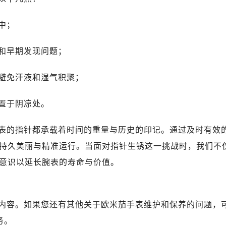
米茄售后服务中心（需提前预约）
路交叉口欧米茄售后服务中心（需提前预约）
中；
售后服务中心（需提前预约）
售后服务中心（需提前预约）
和早期发现问题；
售后服务中心（需提前预约）
后服务中心（需提前预约）
避免汗液和湿气积聚；
售后服务中心（需提前预约）
米茄售后服务中心（需提前预约）
置于阴凉处。
经街交汇处欧米茄售后服务中心（需提前预约）
表的指针都承载着时间的重量与历史的印记。通过及时有效
售后服务中心（需提前预约）
欧米茄售后服务中心（需提前预约）
持久美丽与精准运行。当面对指针生锈这一挑战时，我们不
后服务中心（需提前预约）
意识以延长腕表的寿命与价值。
后服务中心（需提前预约）
后服务中心（需提前预约）
后服务中心（需提前预约）
内容。如果您还有其他关于欧米茄手表维护和保养的问题，
后服务中心（需提前预约）
务。