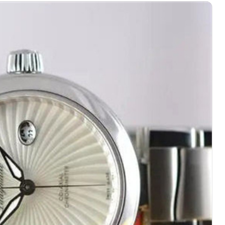
心写字楼（万象城）15层1508室（需提前预约）
际中心写字楼A塔7层704室（需提前预约）
世界贸易中心大厦南塔写字楼15层07室（需提前预约）
厦写字楼17层1701室（需提前预约）
厦写字楼1座30层05室（需提前预约）
字楼B座11层1104室（需提前预约）
写字楼15层03室（需提前预约）
心写字楼24层2406B室（需提前预约）
代广场写字楼9层902室（需提前预约）
号世茂环球金融中心写字楼（芙蓉广场）10层13室（需提前预约
楼29层2905室（需提前预约）
表服务中心（品牌授权店）3层整层（需提前预约）
表服务中心（品牌授权店）1层整层（需提前预约）
表服务中心（品牌授权店）1层整层（需提前预约）
（CCMALL）C座17层17-B（需提前预约）
10层1015室（需提前预约）