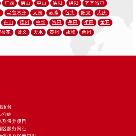
广西
佛山
中山
德阳
绵阳
齐齐哈尔
川
乌鲁木齐
大同
赤峰
包头
阳泉
大庆
约）
舟山
扬州
金华
洛阳
岳阳
衡阳
黄石
攀枝花
遵义
天水
泰州
盐城
台州
线服务
心介绍
修及保养项目
国区服务网点