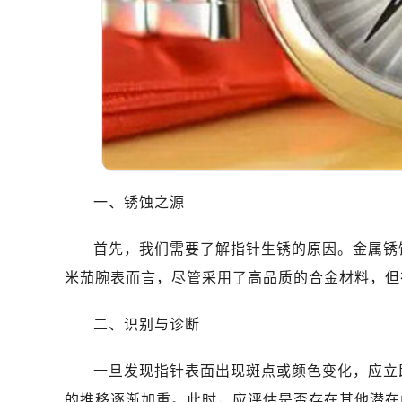
哈尔滨市道里区友谊西路600号富力中
大连市中山区人民路15号国际金融大
佛山市禅城区季华五路57号万科金融中
东莞市东城街道鸿福东路1号民盈国贸
无锡市梁溪区人民中路139号恒隆广场
南通市崇川区工农路57号圆融广场写字
苏州市苏州工业园区星港街199号苏州
武汉市江汉区解放大道686号世界贸易
一、锈蚀之源
南宁市青秀区金湖路59号地王大厦12
合肥市蜀山区潜山路111号万象城华润
首先，我们需要了解指针生锈的原因。金属锈
泉州市丰泽区宝洲路729号浦西万达中
米茄腕表而言，尽管采用了高品质的合金材料，但
青岛市南区山东路6号华润大厦B座2
烟台市芝罘区胜利路139号万达金融中
二、识别与诊断
长春市朝阳区西安大路727号中银大厦
贵阳市南明区都司高架桥路33号亨特
一旦发现指针表面出现斑点或颜色变化，应立
昆明市盘龙区北京路928号同德昆明
的推移逐渐加重。此时，应评估是否存在其他潜在