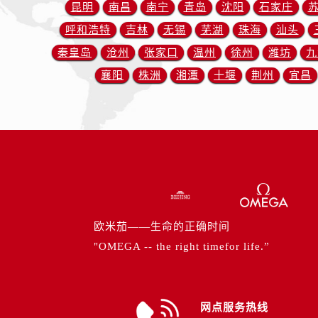
山西省运城市盐湖区河东街欧米茄售
昆明
南昌
南宁
青岛
沈阳
石家庄
山西省长治市潞州区英雄中路欧米茄
呼和浩特
吉林
无锡
芜湖
珠海
汕头
山西省太原市迎泽区迎泽街道解放路
秦皇岛
沧州
张家口
温州
徐州
潍坊
九
天津市和平区赤峰道136号天津国际
襄阳
株洲
湘潭
十堰
荆州
宜昌
安徽省安庆市迎江区人民路欧米茄售
安徽省蚌埠市蚌山区淮河路欧米茄售
安徽省亳州市谯城区魏武大道欧米茄
安徽省池州市贵池区长江路欧米茄售
安徽省滁州市琅琊区南谯北路欧米茄
安徽省阜阳市颍州区颍州北路欧米茄
安徽省淮北市相山区淮海路欧米茄售
安徽省淮南市田家庵区国庆中路欧米
欧米茄——生命的正确时间
安徽省黄山市屯溪区黄山西路欧米茄
"OMEGA -- the right timefor life.”
安徽省六安市金安区解放中路欧米茄
安徽省马鞍山市雨山区湖南西路欧米
安徽省宿州市埇桥区人民中路欧米茄
网点服务热线