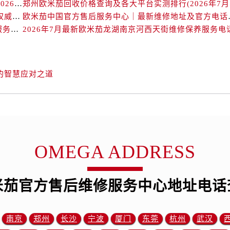
米茄售后服务中心（需提前预约）
北京欧米茄回收价格查询及靠谱回收平台实测排行（2026年7月最新数据）
郑州
欧米茄中国官方售后服务中心｜详细地址与售后电话权威信息通知（2026年7月最新）
欧米茄中国官方售后服务
霍洛街欧米茄售后服务中心（需提前预约）
2026年7月最新欧米茄长春重庆路万达广场维修保养服务电话
2026年7月最新欧米茄龙湖南京河西天街维修保养服务电
央街欧米茄售后服务中心（需提前预约）
街欧米茄售后服务中心（需提前预约）
路欧米茄售后服务中心（需提前预约）
的智慧应对之道
大街欧米茄售后服务中心（需提前预约）
市光明街与额尔敦路交叉口欧米茄售后服务中心（需提前预约）
安大街欧米茄售后服务中心（需提前预约）
后服务中心（需提前预约）
服务中心（需提前预约）
OMEGA ADDRESS
后服务中心（需提前预约）
后服务中心（需提前预约）
街交叉口欧米茄售后服务中心（需提前预约）
米茄官方售后维修服务中心地址电话
街交汇处欧米茄售后服务中心（需提前预约）
南路交叉口欧米茄售后服务中心（需提前预约）
南京
郑州
长沙
宁波
厦门
东莞
杭州
武汉
道交叉口欧米茄售后服务中心（需提前预约）