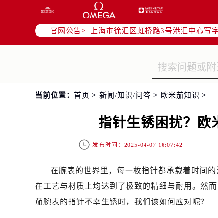
北京市朝阳区建国门外大街甲6号华熙
天津市和平区赤峰道136号天津国际金
官网公告>
上海市徐汇区虹桥路3号港汇中心写字楼
上海市黄浦区南京东路299号宏伊国
南京市秦淮区中山南路1号（新街口）
常州市新北区龙锦路1590号现代传媒
徐州市鼓楼区淮海东路29号苏宁广场I
当前位置：
首页
>
新闻/知识/问答
>
欧米茄知识
>
扬州市邗江区国展路29号星耀天地写字
盐城市盐都区世纪大道5号盐城金融城写
指针生锈困扰？欧
泰州市海陵区永定东路399号置地商
宁波市江北区大闸南路500号来福士广
发布时间：2025-04-07 16:07:42
杭州市上城区钱江路1366号华润大厦
金华市金东区东市南街777号金华万达
在腕表的世界里，每一枚指针都承载着时间的
绍兴市越城区胜利东路379号世茂天
在工艺与材质上均达到了极致的精细与耐用。然而
嘉兴市南湖区广益路705号嘉兴世界贸
茄腕表的指针不幸生锈时，我们该如何应对呢？
南昌市红谷滩新区红谷中大道998号