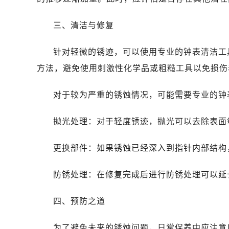
石家庄市长安区中山东路39号勒泰中
西安市碑林区南关正街88号华侨城长
三、清洁与修复
海口市龙华区金贸东路5号海口华润大厦
唐山市路南区新华东道100号万达广场
针对轻微的锈迹，可以使用专业的钟表清洁工
台州市椒江区东海大道1800号腾达中
方法，避免使用刺激性化学品或粗糙工具以免损伤
内蒙古自治区呼和浩特市玉泉区大学西
甘肃省兰州市七里河区西津西路16号兰
对于较为严重的锈蚀情况，可能需要专业的钟
重庆市解放碑渝中区民权路28号英利
黑龙江省大庆市萨尔图区会战大街欧
抛光处理：对于轻度锈迹，抛光可以去除表面
黑龙江省鹤岗市向阳区红军路欧米茄
黑龙江省黑河市爱辉区中央街欧米茄
更换部件：如果锈蚀已经深入到指针内部结构
黑龙江省鸡西市鸡冠区红军路欧米茄
防锈处理：在修复完成后进行防锈处理可以延
黑龙江省佳木斯市向阳区长安路欧米
黑龙江省牡丹江市东安区太平路欧米
四、预防之道
黑龙江省七台河市桃山区大同街欧米
黑龙江省齐齐哈尔市龙沙区龙华路欧
为了避免未来的锈蚀问题，日常保养中应注意