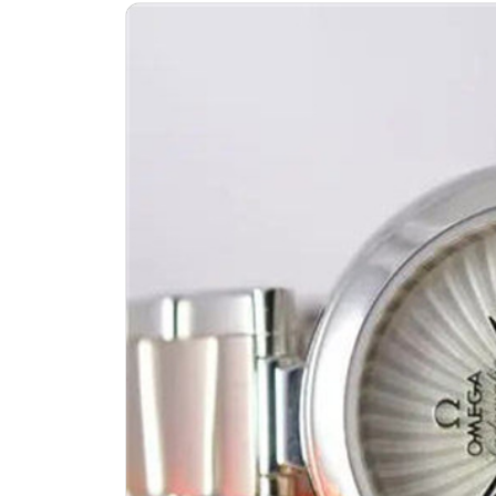
济南市历下区经十路11111号华润中
广州市天河区天河路230号万菱汇国
广州市越秀区环市东路371-375号
深圳市罗湖区深南东路5001号华润大
惠州市惠城区江北文昌一路7号华贸大
厦门市思明区湖滨东路95号华润大厦写
福州市鼓楼区五四路128-1号恒力城
成都市锦江区人民东路6号SAC东原中
重庆市江北区观音桥步行街2号融恒时
长沙市芙蓉区定王台街道建湘路393
郑州市二七区铭功路10号华润大厦写字
太原市迎泽区解放路15号亨得利名
沈阳市沈河区中街路137号亨得利名
沈阳市沈河区中街路83号亨得利名
乌鲁木齐市天山区红山路26号时代广场
温州市鹿城区锦绣路1067号置信广场