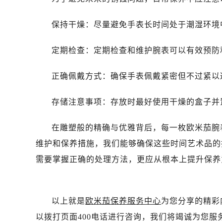
黑龙江省双鸭山市尖山区新兴大街欧
黑龙江省绥化市北林区新华街与康庄
保持干燥：尽量避免手表长时间处于潮湿环境
黑龙江省伊春市伊美区通河路欧米茄
吉林省白城市洮北区明仁南街欧米茄
定期检查：定期检查和维护腕表可以有效预防
吉林省白山市浑江区浑江大街欧米茄
吉林省吉林市船营区河南街欧米茄售
正确佩戴方式：确保手表佩戴紧密但不过紧以
吉林省辽源市龙山区人民大街欧米茄
吉林省梅河口市新华街道梅河大街欧
存储注意事项：存放时最好使用干燥的盒子并
吉林省四平市铁东区紫气大路与南九
在雕塑般的精确与优雅背后，每一枚欧米茄腕
吉林省松原市宁江区五环大街欧米茄
吉林省通化市东昌区环通乡江南大街
维护和保养措施，我们能够确保这些时间艺术品的
吉林省延边市延吉市解放路欧米茄售
需要掌握正确的处理方法，更应从根本上提升保养
辽宁省鞍山市铁东区站前街欧米茄售
辽宁省本溪市平山区胜利路欧米茄售
辽宁省朝阳市双塔区新华路欧米茄售
以上就是
欧米茄保养服务中心
为您分享的精彩
辽宁省丹东市振兴区七经街欧米茄售
以拨打页面400电话进行咨询，我们将竭诚为您服