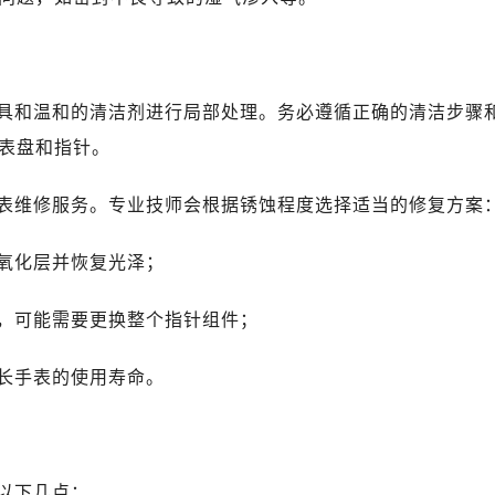
心写字楼B座13层07室（需提前预约）
安国际中心E座6楼10室（需提前预约）
B座17层1707室（需提前预约）
写字楼A座10层1002室（需提前预约）
具和温和的清洁剂进行局部处理。务必遵循正确的清洁步骤
心东1幢20楼2002室（需提前预约）
表盘和指针。
街70号华润万象城写字楼（鄂尔多斯大厦）23层2326室（需
州中心写字楼21层2102室（需提前预约）
表维修服务。专业技师会根据锈蚀程度选择适当的修复方案
国际金融中心写字楼20层01室（需提前预约）
米茄售后服务中心（需提前预约）
氧化层并恢复光泽；
售后服务中心（需提前预约）
售后服务中心（需提前预约）
，可能需要更换整个指针组件；
售后服务中心（需提前预约）
长手表的使用寿命。
茄售后服务中心（需提前预约）
茄售后服务中心（需提前预约）
茄售后服务中心（需提前预约）
米茄售后服务中心（需提前预约）
以下几点：