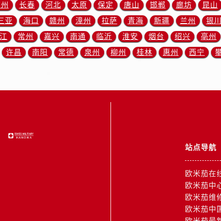
后服务中心（需提前预约）
苏州
长春
河北
太原
保定
唐山
邯郸
廊坊
昆山
售后服务中心（需提前预约）
三亚
海口
赣州
漳州
拉萨
青海
新疆
兰州
银
15号亨得利名表维修授权店3楼欧米茄售后服务中心（需提前预
江
常州
嘉兴
南通
临沂
淮安
烟台
绍兴
亳州
金融中心26层2603室欧米茄售后服务中心（需提前预约）
许昌
南阳
常德
泉州
柳州
桂林
惠州
西宁
后服务中心（需提前预约）
后服务中心（需提前预约）
售后服务中心（需提前预约）
后服务中心（需提前预约）
售后服务中心（需提前预约）
售后服务中心（需提前预约）
后服务中心（需提前预约）
站点导航
茄售后服务中心（需提前预约）
售后服务中心（需提前预约）
欧米茄在
售后服务中心（需提前预约）
欧米茄中
茄售后服务中心（需提前预约）
欧米茄维
欧米茄中
售后服务中心（需提前预约）