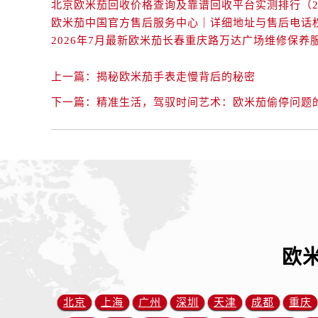
内蒙古自治区赤峰市红山区哈达街欧
内蒙古自治区鄂尔多斯市东胜区伊金
内蒙古自治区呼伦贝尔市海拉尔区中
内蒙古自治区通辽市科尔沁区明仁大
上一篇：
揭秘欧米茄手表走慢背后的秘密
内蒙古自治区乌海市海勃湾区人民南
下一篇：
精准生活，驾驭时间艺术：欧米茄偷停问题
内蒙古自治区乌兰察布市集宁区恩和
内蒙古自治区锡林郭勒盟市锡林浩特
内蒙古自治区兴安盟市乌兰浩特市兴
山西省大同市平城区迎宾街欧米茄售
山西省晋城市城区黄华街欧米茄售后
山西省晋中市榆次区顺城街欧米茄售
山西省临汾市尧都区解放路欧米茄售
山西省吕梁市离石区永宁中路与建设
欧
山西省朔州市朔城区怡西路与鄯阳西
山西省忻州市忻府区和平东街与七一
北京
上海
广州
深圳
天津
成都
重庆
山西省阳泉市郊区平阳东街与新城大