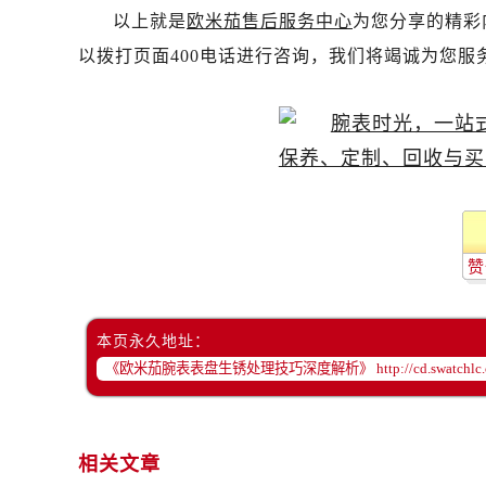
黑龙江省鸡西市鸡冠区红军路欧米茄
以上就是
欧米茄售后服务中心
为您分享的精彩
黑龙江省佳木斯市向阳区长安路欧米
以拨打页面400电话进行咨询，我们将竭诚为您服
黑龙江省牡丹江市东安区太平路欧米
黑龙江省七台河市桃山区大同街欧米
黑龙江省齐齐哈尔市龙沙区龙华路欧
黑龙江省双鸭山市尖山区新兴大街欧
黑龙江省绥化市北林区新华街与康庄
黑龙江省伊春市伊美区通河路欧米茄
吉林省白城市洮北区明仁南街欧米茄
赞
吉林省白山市浑江区浑江大街欧米茄
吉林省吉林市船营区河南街欧米茄售
吉林省辽源市龙山区人民大街欧米茄
本页永久地址：
吉林省梅河口市新华街道梅河大街欧
吉林省四平市铁东区紫气大路与南九
吉林省松原市宁江区五环大街欧米茄
相关文章
吉林省通化市东昌区环通乡江南大街