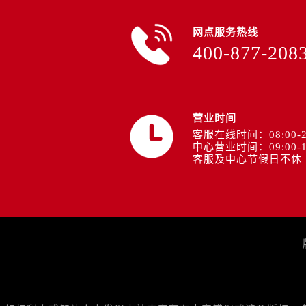
山西省临汾市尧都区解放路欧米茄售
山西省吕梁市离石区永宁中路与建设
网点服务热线
山西省朔州市朔城区怡西路与鄯阳西
400-877-208
山西省忻州市忻府区和平东街与七一
山西省阳泉市郊区平阳东街与新城大
山西省运城市盐湖区河东街欧米茄售
营业时间
山西省长治市潞州区英雄中路欧米茄
客服在线时间：08:00-2
山西省太原市迎泽区迎泽街道解放路
中心营业时间：09:00-1
天津市和平区赤峰道136号天津国际
客服及中心节假日不休
安徽省安庆市迎江区人民路欧米茄售
安徽省蚌埠市蚌山区淮河路欧米茄售
安徽省亳州市谯城区魏武大道欧米茄
安徽省池州市贵池区长江路欧米茄售
安徽省滁州市琅琊区南谯北路欧米茄
安徽省阜阳市颍州区颍州北路欧米茄
安徽省淮北市相山区淮海路欧米茄售