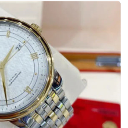
写字楼A座5层503-5室（需提前预约）
广场写字楼4号楼22层2209室（需提前预约）
际中心写字楼8层805室（需提前预约）
易中心写字楼A座13层1304室（需提前预约）
绿地双子塔（中央广场）A1座办公楼14层07室（需提前预约）
心写字楼（万象城）15层1508室（需提前预约）
际中心写字楼A塔7层704室（需提前预约）
世界贸易中心大厦南塔写字楼15层07室（需提前预约）
厦写字楼17层1701室（需提前预约）
厦写字楼1座30层05室（需提前预约）
字楼B座11层1104室（需提前预约）
写字楼15层03室（需提前预约）
心写字楼24层2406B室（需提前预约）
代广场写字楼9层902室（需提前预约）
号世茂环球金融中心写字楼（芙蓉广场）10层13室（需提前预约
楼29层2905室（需提前预约）