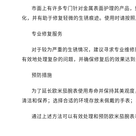
青岛市南区山东路6号华润大厦B座2
市面上有许多专门针对金属表面护理的产品，
烟台市芝罘区胜利路139号万达金融中
化，并有助于修复轻微的生锈痕迹。使用时请按照
长春市朝阳区西安大路727号中银大厦
贵阳市南明区都司高架桥路33号亨特
专业修复服务
昆明市盘龙区北京路928号同德昆明
石家庄市长安区中山东路39号勒泰中
对于较为严重的生锈情况，建议寻求专业维修
西安市碑林区南关正街88号华侨城长
有效地处理复杂的问题，并确保修复后的效果达到
海口市龙华区金贸东路5号海口华润大厦
唐山市路南区新华东道100号万达广场
预防措施
台州市椒江区东海大道1800号腾达中
内蒙古自治区呼和浩特市玉泉区大学西
为了延长欧米茄腕表使用寿命并保持其美观度
甘肃省兰州市七里河区西津西路16号兰
清洁和保养；选择合适的环境存放未佩戴的手表；
重庆市解放碑渝中区民权路28号英利
黑龙江省大庆市萨尔图区会战大街欧
通过上述方法可以有效处理和预防欧米茄腕表
黑龙江省鹤岗市向阳区红军路欧米茄
黑龙江省黑河市爱辉区中央街欧米茄