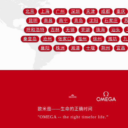
北京市东城区东长安街1号王府井东方
河北省保定市竞秀区朝阳北大街北国
北京
上海
广州
深圳
天津
成都
重庆
内蒙古自治区阿拉善盟市左旗土尔扈
昆明
南昌
南宁
青岛
沈阳
石家庄
内蒙古自治区巴彦淖尔市临河区新华
呼和浩特
吉林
无锡
芜湖
珠海
汕头
内蒙古自治区包头市青山区幸福路甲
秦皇岛
沧州
张家口
温州
徐州
潍坊
九
内蒙古自治区赤峰市红山区哈达街欧
襄阳
株洲
湘潭
十堰
荆州
宜昌
内蒙古自治区鄂尔多斯市东胜区伊金
内蒙古自治区呼伦贝尔市海拉尔区中
内蒙古自治区通辽市科尔沁区明仁大
内蒙古自治区乌海市海勃湾区人民南
内蒙古自治区乌兰察布市集宁区恩和
内蒙古自治区锡林郭勒盟市锡林浩特
内蒙古自治区兴安盟市乌兰浩特市兴
山西省大同市平城区迎宾街欧米茄售
欧米茄——生命的正确时间
山西省晋城市城区黄华街欧米茄售后
"OMEGA -- the right timefor life.”
山西省晋中市榆次区顺城街欧米茄售