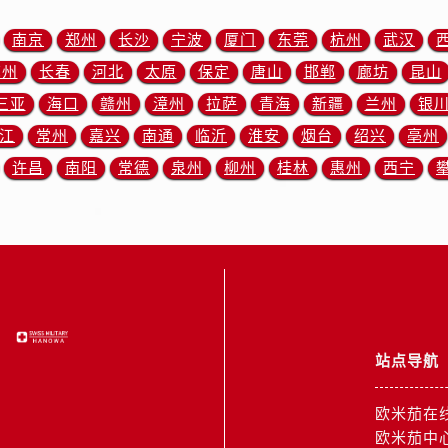
广场W3座6层602室欧米茄售后服务中心（需提前预约）
先天下欧米茄售后服务中心（需提前预约）
南京
郑州
长沙
宁波
厦门
东莞
杭州
武汉
特大街欧米茄售后服务中心（需提前预约）
苏州
长春
河北
太原
保定
唐山
邯郸
廊坊
昆山
街欧米茄售后服务中心（需提前预约）
三亚
海口
赣州
漳州
拉萨
青海
新疆
兰州
银
3号王府井百货名表维修欧米茄售后服务中心（需提前预约）
江
常州
嘉兴
南通
临沂
淮安
烟台
绍兴
亳州
米茄售后服务中心（需提前预约）
许昌
南阳
常德
泉州
柳州
桂林
惠州
西宁
霍洛街欧米茄售后服务中心（需提前预约）
央街欧米茄售后服务中心（需提前预约）
街欧米茄售后服务中心（需提前预约）
路欧米茄售后服务中心（需提前预约）
大街欧米茄售后服务中心（需提前预约）
市光明街与额尔敦路交叉口欧米茄售后服务中心（需提前预约）
安大街欧米茄售后服务中心（需提前预约）
站点导航
后服务中心（需提前预约）
服务中心（需提前预约）
欧米茄在
后服务中心（需提前预约）
欧米茄中