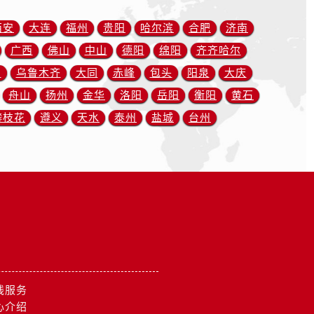
西安
大连
福州
贵阳
哈尔滨
合肥
济南
广西
佛山
中山
德阳
绵阳
齐齐哈尔
川
乌鲁木齐
大同
赤峰
包头
阳泉
大庆
舟山
扬州
金华
洛阳
岳阳
衡阳
黄石
攀枝花
遵义
天水
泰州
盐城
台州
线服务
心介绍