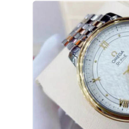
杭州市上城区钱江路1366号华润大厦
金华市金东区东市南街777号金华万达
绍兴市越城区胜利东路379号世茂天
嘉兴市南湖区广益路705号嘉兴世界贸
南昌市红谷滩新区红谷中大道998号
济南市历下区经十路11111号华润中
广州市天河区天河路230号万菱汇国
广州市越秀区环市东路371-375号
深圳市罗湖区深南东路5001号华润大
惠州市惠城区江北文昌一路7号华贸大
厦门市思明区湖滨东路95号华润大厦写
福州市鼓楼区五四路128-1号恒力城
成都市锦江区人民东路6号SAC东原中
重庆市江北区观音桥步行街2号融恒时
长沙市芙蓉区定王台街道建湘路393
郑州市二七区铭功路10号华润大厦写字