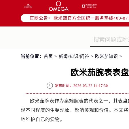
2026年7月欧米茄中国区售后服务
2026年7月欧米茄全国官方售后客户服务热
官网公告>
欧米茄官方全国统一服务热线400-8
2026年7月欧米茄售后服务中心最新
北京市东城区东长安街1号东方广场写
北京市朝阳区建国门外大街甲6号华熙
天津市和平区赤峰道136号天津国际金
当前位置：
首页
>
新闻/知识/问答
>
欧米茄知识
>
上海市徐汇区虹桥路3号港汇中心写字楼
上海市黄浦区南京东路299号宏伊国
欧米茄腕表表
南京市秦淮区中山南路1号（新街口）
常州市新北区龙锦路1590号现代传媒
发布时间：2026-03-22 14:17:30
徐州市鼓楼区淮海东路29号苏宁广场I
扬州市邗江区国展路29号星耀天地写字
欧米茄腕表作为高端腕表的代表之一，其表盘
盐城市盐都区世纪大道5号盐城金融城写
现不同程度的生锈现象，影响美观和价值。本文将
泰州市海陵区永定东路399号置地商
地维护自己的爱物。
宁波市江北区大闸南路500号来福士广