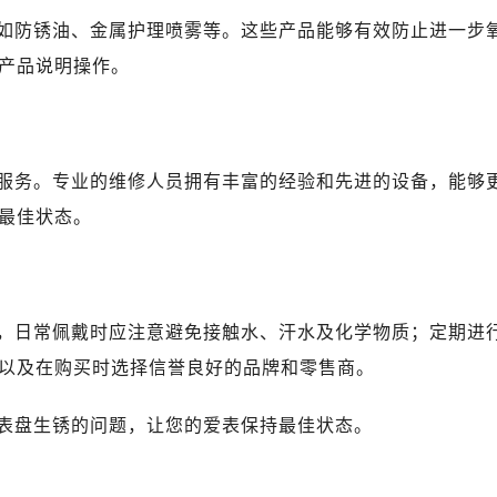
2层04室（需提前预约）
如防锈油、金属护理喷雾等。这些产品能够有效防止进一步
心A座907室（需提前预约）
产品说明操作。
A座(旺进大厦)18层09室（需提前预约）
国际金融中心14楼14D（需提前预约）
广场写字楼10层06室（需提前预约）
心写字楼B座13层07室（需提前预约）
服务。专业的维修人员拥有丰富的经验和先进的设备，能够
安国际中心E座6楼10室（需提前预约）
最佳状态。
B座17层1707室（需提前预约）
写字楼A座10层1002室（需提前预约）
心东1幢20楼2002室（需提前预约）
街70号华润万象城写字楼（鄂尔多斯大厦）23层2326室（需
，日常佩戴时应注意避免接触水、汗水及化学物质；定期进
州中心写字楼21层2102室（需提前预约）
以及在购买时选择信誉良好的品牌和零售商。
国际金融中心写字楼20层01室（需提前预约）
米茄售后服务中心（需提前预约）
表盘生锈的问题，让您的爱表保持最佳状态。
售后服务中心（需提前预约）
售后服务中心（需提前预约）