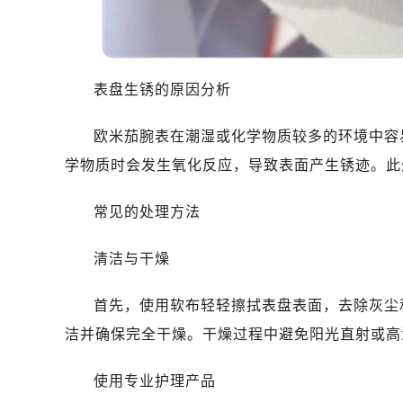
太原市迎泽区解放路15号亨得利名
沈阳市沈河区中街路137号亨得利名
沈阳市沈河区中街路83号亨得利名
乌鲁木齐市天山区红山路26号时代广场
表盘生锈的原因分析
温州市鹿城区锦绣路1067号置信广场
哈尔滨市道里区友谊西路600号富力中
欧米茄腕表在潮湿或化学物质较多的环境中容
大连市中山区人民路15号国际金融大
学物质时会发生氧化反应，导致表面产生锈迹。此
佛山市禅城区季华五路57号万科金融中
东莞市东城街道鸿福东路1号民盈国贸
常见的处理方法
无锡市梁溪区人民中路139号恒隆广场
南通市崇川区工农路57号圆融广场写字
清洁与干燥
苏州市苏州工业园区星港街199号苏州
首先，使用软布轻轻擦拭表盘表面，去除灰尘
武汉市江汉区解放大道686号世界贸易
南宁市青秀区金湖路59号地王大厦12
洁并确保完全干燥。干燥过程中避免阳光直射或高
合肥市蜀山区潜山路111号万象城华润
使用专业护理产品
泉州市丰泽区宝洲路729号浦西万达中