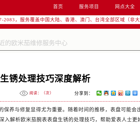
网络优化升级公告
首页
服务项目
网点大全
线：400-877-2083
77-2083，服务覆盖中国大陆、香港、澳门、台湾全部区域（非大陆
网点地址：
字楼W3座6层602室（需提前预约）
国际中心写字楼D座11层1102室（需提前预约）
融中心写字楼26层2603室（需提前预约）
2座37层3705室（需提前预约）
际广场写字楼8层806室（需提前预约）
盘生锈处理技巧深度解析
南京中心写字楼22层C1-1室（需提前预约）
中心写字楼5号楼10层1008室（需提前预约）
阅读：（
次）
分享到：
FC国际金融中心写字楼35层3508室（需提前预约）
楼1号楼18层1803室（需提前预约）
的保养与修复显得尤为重要。随着时间的推移，表盘可能会
字楼1号楼16层1604室（需提前预约）
深入解析欧米茄腕表表盘生锈的处理技巧，帮助爱表人士更
务中心东塔写字楼（华润万象城）17层1706室（需提前预约）
场办公楼20层2009室（需提前预约）