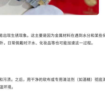
表服务中心（品牌授权店）3层整层（需提前预约）
表服务中心（品牌授权店）1层整层（需提前预约）
表服务中心（品牌授权店）1层整层（需提前预约）
（CCMALL）C座17层17-B（需提前预约）
10层1015室（需提前预约）
心T2座写字楼29层03室（需提前预约）
易出现生锈现象。这主要是因为金属材料在遇到水分和某些
厦7层G室（需提前预约）
外，日常佩戴时汗水、化妆品等也可能加速这一过程。
心C座12层1205室（需提前预约）
中心T1写字楼9层907室（需提前预约）
写字楼1座11层1104室（需提前预约）
楼16层1603室（需提前预约）
中心办公楼C座22层08室（需提前预约）
和污渍。之后，用干净的软布或专用清洁剂（如酒精）彻底
大厦38层09室（需提前预约）
楼1224室（需提前预约）
温环境。
大厦B座12楼03室（需提前预约）
心写字楼A座7楼709室（需提前预约）