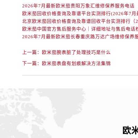
吉林省延边市延吉市解放路欧米茄售
2026年7月最新欧米茄贵阳万象汇维修保养服务电话
辽宁省鞍山市铁东区站前街欧米茄售
欧米茄回收价格查询及靠谱平台实测排行(2026年7月
辽宁省本溪市平山区胜利路欧米茄售
辽宁省朝阳市双塔区新华路欧米茄售
辽宁省丹东市振兴区七经街欧米茄售
辽宁省抚顺市新抚区东一路欧米茄售
上一篇：
欧米茄腕表脏了处理技巧是什么
辽宁省阜新市海州区解放大街欧米茄
辽宁省葫芦岛市连山区中央路欧米茄
下一篇：
欧米茄表盘有划痕解决方法集锦
辽宁省锦州市古塔区中央大街欧米茄
辽宁省辽阳市白塔区新运大街欧米茄
辽宁省盘锦市兴隆台区石油大街欧米
辽宁省铁岭市银州区南马路欧米茄售
辽宁省营口市站前区市府路与渤海大
辽宁省沈阳市沈河区中街路137号亨
辽宁省沈阳市沈河区中街路83号亨
欧
北京市朝阳区建国门外大街甲6号华熙