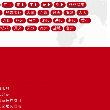
广西
佛山
中山
德阳
绵阳
齐齐哈尔
川
乌鲁木齐
大同
赤峰
包头
阳泉
大庆
舟山
扬州
金华
洛阳
岳阳
衡阳
黄石
攀枝花
遵义
天水
泰州
盐城
台州
线服务
心介绍
修及保养项目
国区服务网点