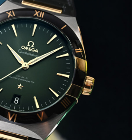
心写字楼（万象城）15层1508室（需提前预约）
际中心写字楼A塔7层704室（需提前预约）
世界贸易中心大厦南塔写字楼15层07室（需提前预约）
厦写字楼17层1701室（需提前预约）
厦写字楼1座30层05室（需提前预约）
字楼B座11层1104室（需提前预约）
写字楼15层03室（需提前预约）
心写字楼24层2406B室（需提前预约）
代广场写字楼9层902室（需提前预约）
号世茂环球金融中心写字楼（芙蓉广场）10层13室（需提前预约
楼29层2905室（需提前预约）
表服务中心（品牌授权店）3层整层（需提前预约）
表服务中心（品牌授权店）1层整层（需提前预约）
表服务中心（品牌授权店）1层整层（需提前预约）
（CCMALL）C座17层17-B（需提前预约）
10层1015室（需提前预约）