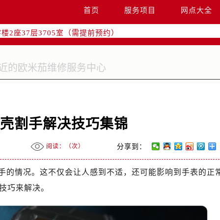
国际中心写字楼D座11层1102室（需提前预约）
首页
服务项目
网点大全
融中心写字楼26层2603室（需提前预约）
2座37层3705室（需提前预约）
际广场写字楼8层806室（需提前预约）
南京中心写字楼22层C1-1室（需提前预约）
中心写字楼5号楼10层1008室（需提前预约）
FC国际金融中心写字楼35层3508室（需提前预约）
楼1号楼18层1803室（需提前预约）
字楼1号楼16层1604室（需提前预约）
表壳割手解决技巧集锦
务中心东塔写字楼（华润万象城）17层1706室（需提前预约）
场办公楼20层2009室（需提前预约）
阅读：（
次）
分享到：
写字楼A座5层503-5室（需提前预约）
广场写字楼4号楼22层2209室（需提前预约）
手的情况。这不仅会让人感到不适，还可能影响到手表的正
际中心写字楼8层805室（需提前预约）
技巧来解决。
易中心写字楼A座13层1304室（需提前预约）
绿地双子塔（中央广场）A1座办公楼14层07室（需提前预约）