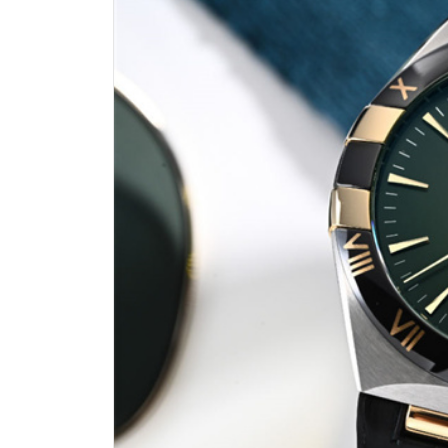
济南市历下区经十路11111号华润中
广州市天河区天河路230号万菱汇国
广州市越秀区环市东路371-375号
深圳市罗湖区深南东路5001号华润大
惠州市惠城区江北文昌一路7号华贸大
厦门市思明区湖滨东路95号华润大厦写
福州市鼓楼区五四路128-1号恒力城
成都市锦江区人民东路6号SAC东原中
重庆市江北区观音桥步行街2号融恒时
长沙市芙蓉区定王台街道建湘路393
郑州市二七区铭功路10号华润大厦写字
太原市迎泽区解放路15号亨得利名
沈阳市沈河区中街路137号亨得利名
沈阳市沈河区中街路83号亨得利名
乌鲁木齐市天山区红山路26号时代广场
温州市鹿城区锦绣路1067号置信广场