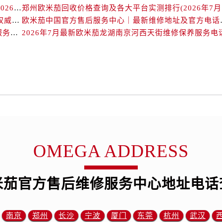
后服务中心（需提前预约）
北京欧米茄回收价格查询及靠谱回收平台实测排行（2026年7月最新数据）
郑州
售后服务中心（需提前预约）
欧米茄中国官方售后服务中心｜详细地址与售后电话权威信息通知（2026年7月最新）
欧米茄中国官方售后服务
售后服务中心（需提前预约）
2026年7月最新欧米茄长春重庆路万达广场维修保养服务电话
2026年7月最新欧米茄龙湖南京河西天街维修保养服务电
售后服务中心（需提前预约）
售后服务中心（需提前预约）
茄售后服务中心（需提前预约）
后服务中心（需提前预约）
街交叉口欧米茄售后服务中心（需提前预约）
得利名表维修授权店1楼欧米茄售后服务中心（需提前预约）
得利名表维修授权店1楼欧米茄售后服务中心（需提前预约）
国际中心D座11层1102室欧米茄售后服务中心（需提前预约）
OMEGA ADDRESS
广场W3座6层602室欧米茄售后服务中心（需提前预约）
先天下欧米茄售后服务中心（需提前预约）
米茄官方售后维修服务中心地址电话
特大街欧米茄售后服务中心（需提前预约）
街欧米茄售后服务中心（需提前预约）
3号王府井百货名表维修欧米茄售后服务中心（需提前预约）
南京
郑州
长沙
宁波
厦门
东莞
杭州
武汉