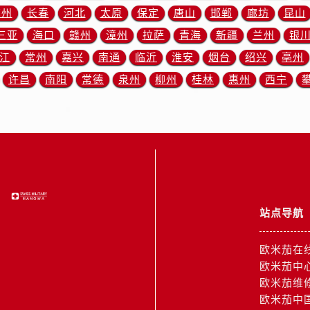
米茄售后服务中心（需提前预约）
苏州
长春
河北
太原
保定
唐山
邯郸
廊坊
昆山
霍洛街欧米茄售后服务中心（需提前预约）
三亚
海口
赣州
漳州
拉萨
青海
新疆
兰州
银
央街欧米茄售后服务中心（需提前预约）
江
常州
嘉兴
南通
临沂
淮安
烟台
绍兴
亳州
街欧米茄售后服务中心（需提前预约）
许昌
南阳
常德
泉州
柳州
桂林
惠州
西宁
路欧米茄售后服务中心（需提前预约）
大街欧米茄售后服务中心（需提前预约）
市光明街与额尔敦路交叉口欧米茄售后服务中心（需提前预约）
安大街欧米茄售后服务中心（需提前预约）
后服务中心（需提前预约）
服务中心（需提前预约）
后服务中心（需提前预约）
站点导航
后服务中心（需提前预约）
街交叉口欧米茄售后服务中心（需提前预约）
欧米茄在
街交汇处欧米茄售后服务中心（需提前预约）
欧米茄中
南路交叉口欧米茄售后服务中心（需提前预约）
欧米茄维
道交叉口欧米茄售后服务中心（需提前预约）
欧米茄中