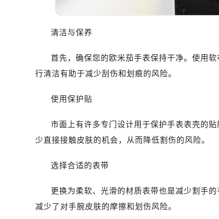
哈尔滨市道里区友谊西路600号富力中
大连市中山区人民路15号国际金融大
佛山市禅城区季华五路57号万科金融中
清洁与保养
东莞市东城街道鸿福东路1号民盈国贸
首先，确保您的欧米茄手表保持干净。使用软
无锡市梁溪区人民中路139号恒隆广场
南通市崇川区工农路57号圆融广场写字
行清洁有助于减少刮伤和划痕的风险。
苏州市苏州工业园区星港街199号苏州
使用保护贴
武汉市江汉区解放大道686号世界贸易
南宁市青秀区金湖路59号地王大厦12
市面上有许多专门设计用于保护手表表壳的贴
合肥市蜀山区潜山路111号万象城华润
少直接接触皮肤的机会，从而降低割伤的风险。
泉州市丰泽区宝洲路729号浦西万达中
青岛市南区山东路6号华润大厦B座2
选择合适的表带
烟台市芝罘区胜利路139号万达金融中
长春市朝阳区西安大路727号中银大厦
更换为柔软、光滑的材质表带也是减少割手的
贵阳市南明区都司高架桥路33号亨特
减少了对手腕皮肤的摩擦和划伤风险。
昆明市盘龙区北京路928号同德昆明