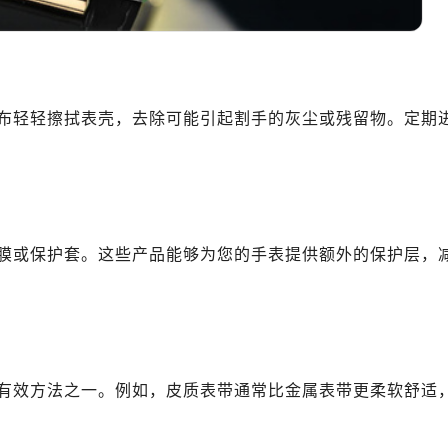
心T2座写字楼29层03室（需提前预约）
厦7层G室（需提前预约）
心C座12层1205室（需提前预约）
中心T1写字楼9层907室（需提前预约）
布轻轻擦拭表壳，去除可能引起割手的灰尘或残留物。定期
写字楼1座11层1104室（需提前预约）
楼16层1603室（需提前预约）
中心办公楼C座22层08室（需提前预约）
大厦38层09室（需提前预约）
楼1224室（需提前预约）
膜或保护套。这些产品能够为您的手表提供额外的保护层，
大厦B座12楼03室（需提前预约）
心写字楼A座7楼709室（需提前预约）
2层04室（需提前预约）
心A座907室（需提前预约）
A座(旺进大厦)18层09室（需提前预约）
有效方法之一。例如，皮质表带通常比金属表带更柔软舒适
国际金融中心14楼14D（需提前预约）
广场写字楼10层06室（需提前预约）