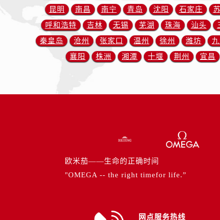
内蒙古自治区赤峰市红山区哈达街欧
昆明
南昌
南宁
青岛
沈阳
石家庄
内蒙古自治区鄂尔多斯市东胜区伊金
呼和浩特
吉林
无锡
芜湖
珠海
汕头
内蒙古自治区呼伦贝尔市海拉尔区中
秦皇岛
沧州
张家口
温州
徐州
潍坊
九
内蒙古自治区通辽市科尔沁区明仁大
襄阳
株洲
湘潭
十堰
荆州
宜昌
内蒙古自治区乌海市海勃湾区人民南
内蒙古自治区乌兰察布市集宁区恩和
内蒙古自治区锡林郭勒盟市锡林浩特
内蒙古自治区兴安盟市乌兰浩特市兴
山西省大同市平城区迎宾街欧米茄售
山西省晋城市城区黄华街欧米茄售后
山西省晋中市榆次区顺城街欧米茄售
山西省临汾市尧都区解放路欧米茄售
欧米茄——生命的正确时间
山西省吕梁市离石区永宁中路与建设
"OMEGA -- the right timefor life.”
山西省朔州市朔城区怡西路与鄯阳西
山西省忻州市忻府区和平东街与七一
山西省阳泉市郊区平阳东街与新城大
网点服务热线