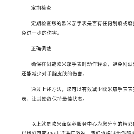
石家庄市长安区中山东路39号勒泰中
定期检查
西安市碑林区南关正街88号华侨城长
海口市龙华区金贸东路5号海口华润大厦
定期检查您的欧米茄手表是否有任何划痕或磨
唐山市路南区新华东道100号万达广场
免进一步的伤害。
台州市椒江区东海大道1800号腾达中
内蒙古自治区呼和浩特市玉泉区大学西
正确佩戴
甘肃省兰州市七里河区西津西路16号兰
重庆市解放碑渝中区民权路28号英利
确保在佩戴欧米茄手表时动作轻柔，避免剧烈
黑龙江省大庆市萨尔图区会战大街欧
还能减少对手腕皮肤的伤害。
黑龙江省鹤岗市向阳区红军路欧米茄
黑龙江省黑河市爱辉区中央街欧米茄
通过上述方法，您可以有效减少欧米茄手表表
黑龙江省鸡西市鸡冠区红军路欧米茄
表，让其始终保持最佳状态。
黑龙江省佳木斯市向阳区长安路欧米
黑龙江省牡丹江市东安区太平路欧米
黑龙江省七台河市桃山区大同街欧米
以上就是
欧米茄保养服务中心
为您分享的精彩
黑龙江省齐齐哈尔市龙沙区龙华路欧
以拨打页面400电话进行咨询，我们将竭诚为您服