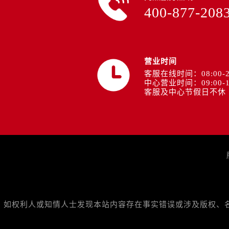
山西省运城市盐湖区河东街欧米茄售
400-877-208
山西省长治市潞州区英雄中路欧米茄
山西省太原市迎泽区迎泽街道解放路
天津市和平区赤峰道136号天津国际
安徽省安庆市迎江区人民路欧米茄售
营业时间
客服在线时间：08:00-2
安徽省蚌埠市蚌山区淮河路欧米茄售
中心营业时间：09:00-1
安徽省亳州市谯城区魏武大道欧米茄
客服及中心节假日不休
安徽省池州市贵池区长江路欧米茄售
安徽省滁州市琅琊区南谯北路欧米茄
安徽省阜阳市颍州区颍州北路欧米茄
安徽省淮北市相山区淮海路欧米茄售
安徽省淮南市田家庵区国庆中路欧米
安徽省黄山市屯溪区黄山西路欧米茄
安徽省六安市金安区解放中路欧米茄
安徽省马鞍山市雨山区湖南西路欧米
如权利人或知情人士发现本站内容存在事实错误或涉及版权、名誉权
安徽省宿州市埇桥区人民中路欧米茄