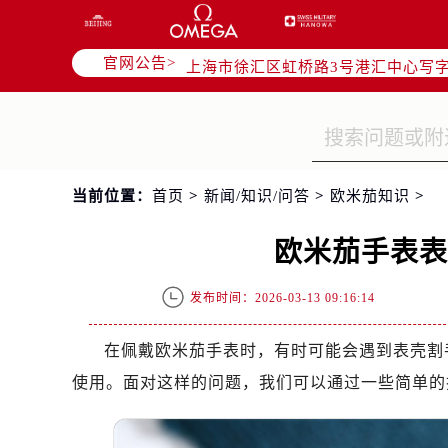
北京市朝阳区建国门外大街甲6号华熙
天津市和平区赤峰道136号天津国际金
官网公告>
上海市徐汇区虹桥路3号港汇中心写字楼
上海市黄浦区南京东路299号宏伊国
南京市秦淮区中山南路1号（新街口）
常州市新北区龙锦路1590号现代传媒
徐州市鼓楼区淮海东路29号苏宁广场I
当前位置：
首页
>
新闻/知识/问答
>
欧米茄知识
>
扬州市邗江区国展路29号星耀天地写字
盐城市盐都区世纪大道5号盐城金融城写
欧米茄手表
泰州市海陵区永定东路399号置地商
宁波市江北区大闸南路500号来福士广
发布时间：2026-03-13 09:16:14
杭州市上城区钱江路1366号华润大厦
金华市金东区东市南街777号金华万达
在佩戴欧米茄手表时，有时可能会遇到表壳割
绍兴市越城区胜利东路379号世茂天
使用。面对这样的问题，我们可以通过一些简单的
嘉兴市南湖区广益路705号嘉兴世界贸
南昌市红谷滩新区红谷中大道998号