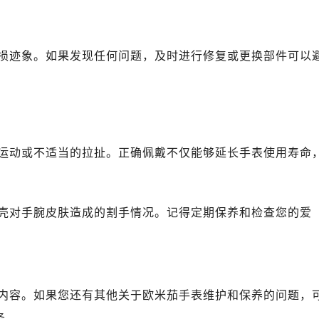
心写字楼B座13层07室（需提前预约）
安国际中心E座6楼10室（需提前预约）
B座17层1707室（需提前预约）
损迹象。如果发现任何问题，及时进行修复或更换部件可以
写字楼A座10层1002室（需提前预约）
心东1幢20楼2002室（需提前预约）
街70号华润万象城写字楼（鄂尔多斯大厦）23层2326室（需
州中心写字楼21层2102室（需提前预约）
国际金融中心写字楼20层01室（需提前预约）
运动或不适当的拉扯。正确佩戴不仅能够延长手表使用寿命
米茄售后服务中心（需提前预约）
售后服务中心（需提前预约）
售后服务中心（需提前预约）
壳对手腕皮肤造成的割手情况。记得定期保养和检查您的爱
售后服务中心（需提前预约）
茄售后服务中心（需提前预约）
茄售后服务中心（需提前预约）
茄售后服务中心（需提前预约）
内容。如果您还有其他关于欧米茄手表维护和保养的问题，
米茄售后服务中心（需提前预约）
务。