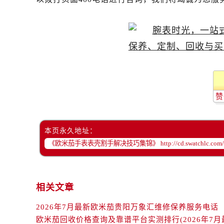
黑龙江省双鸭山市尖山区新兴大街欧
黑龙江省绥化市北林区新华街与康庄
黑龙江省伊春市伊美区通河路欧米茄
吉林省白城市洮北区明仁南街欧米茄
吉林省白山市浑江区浑江大街欧米茄
吉林省吉林市船营区河南街欧米茄售
吉林省辽源市龙山区人民大街欧米茄
赞
吉林省梅河口市新华街道梅河大街欧
吉林省四平市铁东区紫气大路与南九
吉林省松原市宁江区五环大街欧米茄
本页永久地址：
吉林省通化市东昌区环通乡江南大街
吉林省延边市延吉市解放路欧米茄售
辽宁省鞍山市铁东区站前街欧米茄售
辽宁省本溪市平山区胜利路欧米茄售
相关文章
辽宁省朝阳市双塔区新华路欧米茄售
2026年7月最新欧米茄贵阳万象汇维修保养服务电话
辽宁省丹东市振兴区七经街欧米茄售
欧米茄回收价格查询及靠谱平台实测排行(2026年7月