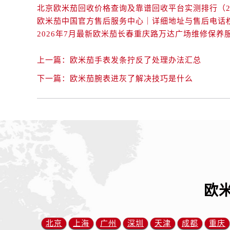
辽宁省抚顺市新抚区东一路欧米茄售
辽宁省阜新市海州区解放大街欧米茄
辽宁省葫芦岛市连山区中央路欧米茄
辽宁省锦州市古塔区中央大街欧米茄
上一篇：
欧米茄手表发条拧反了处理办法汇总
辽宁省辽阳市白塔区新运大街欧米茄
辽宁省盘锦市兴隆台区石油大街欧米
下一篇：
欧米茄腕表进灰了解决技巧是什么
辽宁省铁岭市银州区南马路欧米茄售
辽宁省营口市站前区市府路与渤海大
辽宁省沈阳市沈河区中街路137号亨
辽宁省沈阳市沈河区中街路83号亨
北京市朝阳区建国门外大街甲6号华熙
北京市东城区东长安街1号王府井东方
河北省保定市竞秀区朝阳北大街北国
欧
内蒙古自治区阿拉善盟市左旗土尔扈
内蒙古自治区巴彦淖尔市临河区新华
内蒙古自治区包头市青山区幸福路甲
北京
上海
广州
深圳
天津
成都
重庆