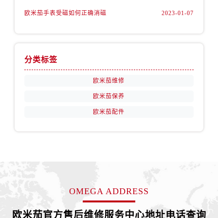
内蒙古自治区包头市青山区幸福路甲3号王府井百货名表维修欧米茄售后服务中心（需提前预约）
欧米茄手表受磁如何正确消磁
2023-01-07
内蒙古自治区赤峰市红山区哈达街欧米茄售后服务中心（需提前预约）
内蒙古自治区鄂尔多斯市东胜区伊金霍洛街欧米茄售后服务中心（需提前预约）
内蒙古自治区呼伦贝尔市海拉尔区中央街欧米茄售后服务中心（需提前预约）
分类标签
内蒙古自治区通辽市科尔沁区明仁大街欧米茄售后服务中心（需提前预约）
内蒙古自治区乌海市海勃湾区人民南路欧米茄售后服务中心（需提前预约）
欧米茄维修
内蒙古自治区乌兰察布市集宁区恩和大街欧米茄售后服务中心（需提前预约）
欧米茄保养
内蒙古自治区锡林郭勒盟市锡林浩特市光明街与额尔敦路交叉口欧米茄售后服务中心（需提前预约）
欧米茄配件
内蒙古自治区兴安盟市乌兰浩特市兴安大街欧米茄售后服务中心（需提前预约）
山西省大同市平城区迎宾街欧米茄售后服务中心（需提前预约）
山西省晋城市城区黄华街欧米茄售后服务中心（需提前预约）
山西省晋中市榆次区顺城街欧米茄售后服务中心（需提前预约）
山西省临汾市尧都区解放路欧米茄售后服务中心（需提前预约）
山西省吕梁市离石区永宁中路与建设街交叉口欧米茄售后服务中心（需提前预约）
OMEGA ADDRESS
山西省朔州市朔城区怡西路与鄯阳西街交汇处欧米茄售后服务中心（需提前预约）
山西省忻州市忻府区和平东街与七一南路交叉口欧米茄售后服务中心（需提前预约）
欧米茄官方售后维修服务中心地址电话查询