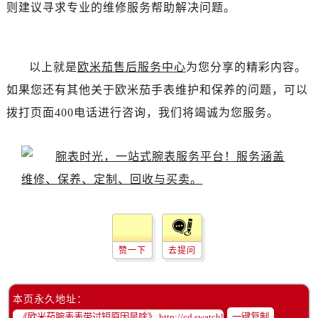
则建议寻求专业的维修服务帮助解决问题。
昆明市盘龙区北京路928号同德昆明广场写字楼10层06室（需提前预约）
石家庄市长安区中山东路39号勒泰中心写字楼B座13层07室（需提前预约）
西安市碑林区南关正街88号华侨城长安国际中心E座6楼10室（需提前预约）
以上就是
欧米茄售后服务中心
为您分享的精彩内容。
海口市龙华区金贸东路5号海口华润大厦B座17层1707室（需提前预约）
如果您还有其他关于欧米茄手表维护和保养的问题，可以
唐山市路南区新华东道100号万达广场写字楼A座10层1002室（需提前预约）
拨打页面400电话进行咨询，我们将竭诚为您服务。
台州市椒江区东海大道1800号腾达中心东1幢20楼2002室（需提前预约）
内蒙古自治区呼和浩特市玉泉区大学西街70号华润万象城写字楼（鄂尔多斯大厦）23层2326室（需提前预约）
甘肃省兰州市七里河区西津西路16号兰州中心写字楼21层2102室（需提前预约）
重庆市解放碑渝中区民权路28号英利国际金融中心写字楼20层01室（需提前预约）
黑龙江省大庆市萨尔图区会战大街欧米茄售后服务中心（需提前预约）
黑龙江省鹤岗市向阳区红军路欧米茄售后服务中心（需提前预约）
黑龙江省黑河市爱辉区中央街欧米茄售后服务中心（需提前预约）
赞一下
去提问
黑龙江省鸡西市鸡冠区红军路欧米茄售后服务中心（需提前预约）
黑龙江省佳木斯市向阳区长安路欧米茄售后服务中心（需提前预约）
黑龙江省牡丹江市东安区太平路欧米茄售后服务中心（需提前预约）
本页永久地址：
黑龙江省七台河市桃山区大同街欧米茄售后服务中心（需提前预约）
一键复制