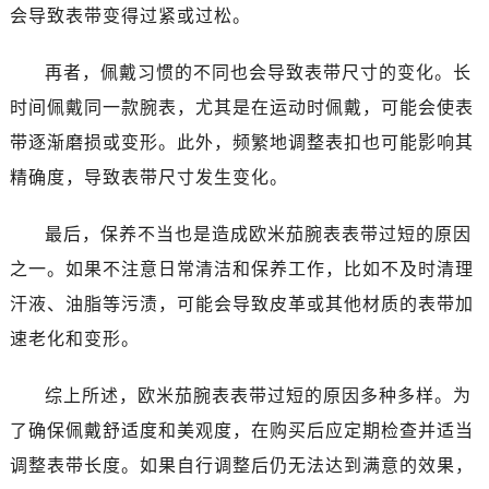
会导致表带变得过紧或过松。
温州市鹿城区锦绣路1067号置信广场10层1015室（需提前预约）
哈尔滨市道里区友谊西路600号富力中心T2座写字楼29层03室（需提前预约）
再者，佩戴习惯的不同也会导致表带尺寸的变化。长
大连市中山区人民路15号国际金融大厦7层G室（需提前预约）
时间佩戴同一款腕表，尤其是在运动时佩戴，可能会使表
佛山市禅城区季华五路57号万科金融中心C座12层1205室（需提前预约）
带逐渐磨损或变形。此外，频繁地调整表扣也可能影响其
东莞市东城街道鸿福东路1号民盈国贸中心T1写字楼9层907室（需提前预约）
无锡市梁溪区人民中路139号恒隆广场写字楼1座11层1104室（需提前预约）
精确度，导致表带尺寸发生变化。
南通市崇川区工农路57号圆融广场写字楼16层1603室（需提前预约）
最后，保养不当也是造成欧米茄腕表表带过短的原因
苏州市苏州工业园区星港街199号苏州中心办公楼C座22层08室（需提前预约）
武汉市江汉区解放大道686号世界贸易大厦38层09室（需提前预约）
之一。如果不注意日常清洁和保养工作，比如不及时清理
南宁市青秀区金湖路59号地王大厦12楼1224室（需提前预约）
汗液、油脂等污渍，可能会导致皮革或其他材质的表带加
合肥市蜀山区潜山路111号万象城华润大厦B座12楼03室（需提前预约）
速老化和变形。
泉州市丰泽区宝洲路729号浦西万达中心写字楼A座7楼709室（需提前预约）
青岛市南区山东路6号华润大厦B座22层04室（需提前预约）
综上所述，欧米茄腕表表带过短的原因多种多样。为
烟台市芝罘区胜利路139号万达金融中心A座907室（需提前预约）
了确保佩戴舒适度和美观度，在购买后应定期检查并适当
长春市朝阳区西安大路727号中银大厦A座(旺进大厦)18层09室（需提前预约）
调整表带长度。如果自行调整后仍无法达到满意的效果，
贵阳市南明区都司高架桥路33号亨特国际金融中心14楼14D（需提前预约）