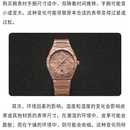
购买腕表时手腕尺寸适中，但随着时间推移，手腕可能变
南昌市红谷滩新区红谷中大道998号绿地双子塔（中央广场）A1座办公楼14层07室（需提前预约）
小或变大。这种变化可能导致原本合适的表带变得过紧或
济南市历下区经十路11111号华润中心写字楼（万象城）15层1508室（需提前预约）
广州市天河区天河路230号万菱汇国际中心写字楼A塔7层704室（需提前预约）
过松。
广州市越秀区环市东路371-375号世界贸易中心大厦南塔写字楼15层07室（需提前预约）
深圳市罗湖区深南东路5001号华润大厦写字楼17层1701室（需提前预约）
惠州市惠城区江北文昌一路7号华贸大厦写字楼1座30层05室（需提前预约）
厦门市思明区湖滨东路95号华润大厦写字楼B座11层1104室（需提前预约）
福州市鼓楼区五四路128-1号恒力城写字楼15层03室（需提前预约）
成都市锦江区人民东路6号SAC东原中心写字楼24层2406B室（需提前预约）
重庆市江北区观音桥步行街2号融恒时代广场写字楼9层902室（需提前预约）
长沙市芙蓉区定王台街道建湘路393号世茂环球金融中心写字楼（芙蓉广场）10层13室（需提前预约）
郑州市二七区铭功路10号华润大厦写字楼29层2905室（需提前预约）
太原市迎泽区解放路15号亨得利名表服务中心（品牌授权店）3层整层（需提前预约）
其次，环境因素的影响。温度和湿度的变化会影响皮
沈阳市沈河区中街路137号亨得利名表服务中心（品牌授权店）1层整层（需提前预约）
革或其他材质的表带尺寸。在潮湿的环境中，皮革可能会
沈阳市沈河区中街路83号亨得利名表服务中心（品牌授权店）1层整层（需提前预约）
膨胀；而在干燥的环境中，则可能会收缩。这种变化同样
乌鲁木齐市天山区红山路26号时代广场（CCMALL）C座17层17-B（需提前预约）