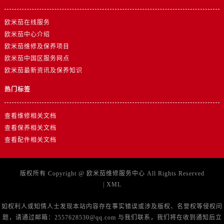
江苏省徐州市鼓楼区淮海东路29号苏宁广场IFC国际金融中心35层3508室欧米茄售后服务中心（需提前预约）
欧米茄在线服务
江苏省盐城市盐都区世纪大道5号盐城金融城写字楼1号楼16层1604室欧米茄售后服务中心（需提前预约）
欧米茄中心介绍
江苏省扬州市邗江区国展路29号星耀天地写字楼1号楼18层1803室欧米茄售后服务中心（需提前预约）
欧米茄维修及保养项目
江苏省镇江市京口区中山东路欧米茄售后服务中心（需提前预约）
欧米茄中国区服务网点
江西省抚州市临川区赣东大道欧米茄售后服务中心（需提前预约）
欧米茄最新资讯及保养知识
江西省赣州市章贡区文清路欧米茄售后服务中心（需提前预约）
热门标签
江西省吉安市吉州区井冈山大道欧米茄售后服务中心（需提前预约）
江西省景德镇市珠山区珠山中路欧米茄售后服务中心（需提前预约）
查看维修相关文档
江西省九江市浔阳区浔阳路欧米茄售后服务中心（需提前预约）
查看保养相关文档
江西省南昌市红谷滩新区红谷中大道998号绿地双子塔（中央广场）A1座办公楼14层1407室欧米茄售后服务中心（需提前预约）
查看配件相关文档
江西省萍乡市安源区萍安北大道与康庄路交叉口欧米茄售后服务中心（需提前预约）
江西省上饶市信州区滨江西路欧米茄售后服务中心（需提前预约）
版权所有 Copyright @
欧米茄维修服务中心
All Rights Reserved
江西省新余市渝水区北湖西路欧米茄售后服务中心（需提前预约）
|
XML
江西省宜春市袁州区中山中路欧米茄售后服务中心（需提前预约）
江西省鹰潭市月湖区胜利东路欧米茄售后服务中心（需提前预约）
如权利人或知情人士发现本站内容存在事实错误或涉及版权、名誉权等侵权问
题，请通过邮箱：2557628530@qq.com 与我们联系，我们将在收到通知后立
山东省德州市德城区东风中路欧米茄售后服务中心（需提前预约）