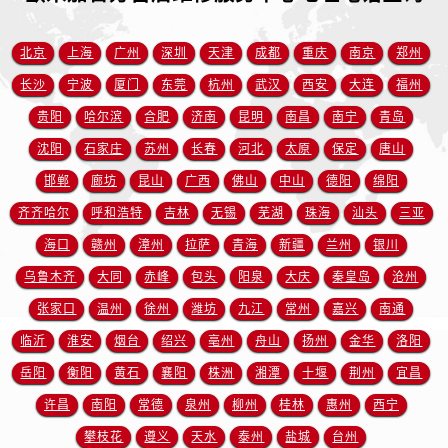
山西省阳泉市郊区平阳东街与新城大道交叉口欧米茄售后服务中心（需提前预约）
山西省运城市盐湖区河东街欧米茄售后服务中心（需提前预约）
北京
上海
广州
深圳
天津
成都
重庆
南京
郑州
山西省长治市潞州区英雄中路欧米茄售后服务中心（需提前预约）
长沙
宁波
厦门
东莞
杭州
武汉
西安
大连
福州
山西省太原市迎泽区迎泽街道解放路15号亨得利名表维修授权店3楼欧米茄售后服务中心（需提前预约）
贵阳
哈尔滨
合肥
济南
昆明
南昌
南宁
青岛
天津市和平区赤峰道136号天津国际金融中心26层2603室欧米茄售后服务中心（需提前预约）
沈阳
石家庄
苏州
长春
河北
太原
保定
唐山
安徽省安庆市迎江区人民路欧米茄售后服务中心（需提前预约）
邯郸
廊坊
昆山
广西
佛山
中山
德阳
绵阳
安徽省蚌埠市蚌山区淮河路欧米茄售后服务中心（需提前预约）
齐齐哈尔
呼和浩特
吉林
无锡
芜湖
珠海
汕头
三亚
安徽省亳州市谯城区魏武大道欧米茄售后服务中心（需提前预约）
安徽省池州市贵池区长江路欧米茄售后服务中心（需提前预约）
海口
赣州
漳州
拉萨
青海
新疆
兰州
银川
安徽省滁州市琅琊区南谯北路欧米茄售后服务中心（需提前预约）
乌鲁木齐
大同
赤峰
包头
阳泉
大庆
秦皇岛
沧州
安徽省阜阳市颍州区颍州北路欧米茄售后服务中心（需提前预约）
张家口
温州
徐州
潍坊
九江
常州
嘉兴
南通
安徽省淮北市相山区淮海路欧米茄售后服务中心（需提前预约）
临沂
淮安
烟台
绍兴
亳州
舟山
扬州
金华
洛阳
安徽省淮南市田家庵区国庆中路欧米茄售后服务中心（需提前预约）
岳阳
衡阳
黄石
襄阳
株洲
湘潭
十堰
荆州
宜昌
安徽省黄山市屯溪区黄山西路欧米茄售后服务中心（需提前预约）
许昌
南阳
常德
泉州
柳州
桂林
惠州
西宁
安徽省六安市金安区解放中路欧米茄售后服务中心（需提前预约）
攀枝花
遵义
天水
泰州
盐城
台州
安徽省马鞍山市雨山区湖南西路欧米茄售后服务中心（需提前预约）