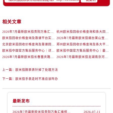
黑龙江省齐齐哈尔市龙沙区龙华路欧米茄售后服务中心（需提前预约）
黑龙江省双鸭山市尖山区新兴大街欧米茄售后服务中心（需提前预约）
黑龙江省绥化市北林区新华街与康庄路交叉口欧米茄售后服务中心（需提前预约）
相关文章
黑龙江省伊春市伊美区通河路欧米茄售后服务中心（需提前预约）
2026年7月最新欧米茄贵阳万象汇维修保养服务电话
杭州欧米茄回收价格查询和各大回收平台实测排行（2026年7月最新数据）
吉林省白城市洮北区明仁南街欧米茄售后服务中心（需提前预约）
欧米茄回收价格查询及靠谱平台实测排行(2026年7月最新)
2026年7月最新欧米茄烟台莱山宝龙广场维修保养服务电话
吉林省白山市浑江区浑江大街欧米茄售后服务中心（需提前预约）
北京欧米茄回收价格查询及靠谱回收平台实测排行（2026年7月最新数据）
郑州欧米茄回收价格查询及各大平台实测排行(2026年7月最新数据)
吉林省吉林市船营区河南街欧米茄售后服务中心（需提前预约）
欧米茄中国官方售后服务中心｜详细地址与售后电话权威信息通知（2026年7月最新）
欧米茄中国官方售后服务中心｜最新维修地址及官方电话权威信息通告（2026年7月最新）
吉林省辽源市龙山区人民大街欧米茄售后服务中心（需提前预约）
2026年7月最新欧米茄长春重庆路万达广场维修保养服务电话
2026年7月最新欧米茄龙湖南京河西天街维修保养服务电话
吉林省梅河口市新华街道梅河大街欧米茄售后服务中心（需提前预约）
吉林省四平市铁东区紫气大路与南九经街交汇处欧米茄售后服务中心（需提前预约）
上一篇：
欧米茄腕表表针掉了处理方法
吉林省松原市宁江区五环大街欧米茄售后服务中心（需提前预约）
下一篇：
欧米茄手表走时不准应该咋办
吉林省通化市东昌区环通乡江南大街欧米茄售后服务中心（需提前预约）
吉林省延边市延吉市解放路欧米茄售后服务中心（需提前预约）
辽宁省鞍山市铁东区站前街欧米茄售后服务中心（需提前预约）
最新发布
辽宁省本溪市平山区胜利路欧米茄售后服务中心（需提前预约）
辽宁省朝阳市双塔区新华路欧米茄售后服务中心（需提前预约）
2026年7月最新欧米茄贵阳万象汇维修保养服务电话
2026-07-11