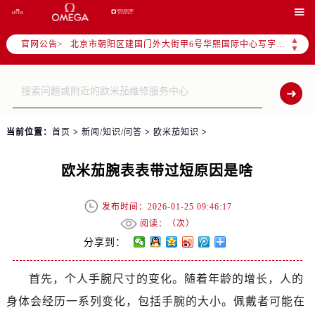

北京市东城区东长安街1号东方广场写字楼W3座6层602室（需提前预约）
北京市朝阳区建国门外大街甲6号华熙国际中心写字楼D座11层1102室（需提前预约）
▲
官网公告>
▼
天津市和平区赤峰道136号天津国际金融中心写字楼26层2603室（需提前预约）
上海市徐汇区虹桥路3号港汇中心写字楼2座37层3705室（需提前预约）
上海市黄浦区南京东路299号宏伊国际广场写字楼8层806室（需提前预约）
南京市秦淮区中山南路1号（新街口）南京中心写字楼22层C1-1室（需提前预约）
常州市新北区龙锦路1590号现代传媒中心写字楼5号楼10层1008室（需提前预约）
当前位置：
首页
>
新闻/知识/问答
>
欧米茄知识
>
徐州市鼓楼区淮海东路29号苏宁广场IFC国际金融中心写字楼35层3508室（需提前预约）
欧米茄腕表表带过短原因是啥
扬州市邗江区国展路29号星耀天地写字楼1号楼18层1803室（需提前预约）
盐城市盐都区世纪大道5号盐城金融城写字楼1号楼16层1604室（需提前预约）
发布时间：2026-01-25 09:46:17
泰州市海陵区永定东路399号置地商务中心东塔写字楼（华润万象城）17层1706室（需提前预约）
阅读：（
次）
宁波市江北区大闸南路500号来福士广场办公楼20层2009室（需提前预约）
分享到：
杭州市上城区钱江路1366号华润大厦写字楼A座5层503-5室（需提前预约）
金华市金东区东市南街777号金华万达广场写字楼4号楼22层2209室（需提前预约）
首先，个人手腕尺寸的变化。随着年龄的增长，人的
绍兴市越城区胜利东路379号世茂天际中心写字楼8层805室（需提前预约）
身体会经历一系列变化，包括手腕的大小。佩戴者可能在
嘉兴市南湖区广益路705号嘉兴世界贸易中心写字楼A座13层1304室（需提前预约）