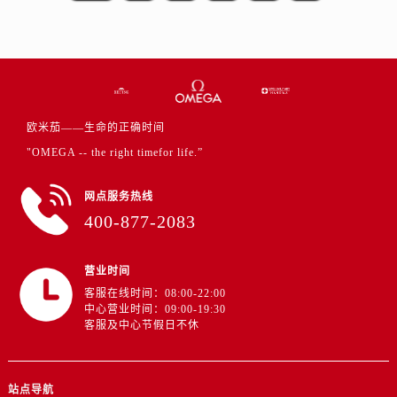
安徽省宿州市埇桥区人民中路欧米茄售后服务中心（需提前预约）
安徽省铜陵市铜官区石城大道欧米茄售后服务中心（需提前预约）
安徽省芜湖市镜湖区中山路步行街欧米茄售后服务中心（需提前预约）
安徽省宣城市宣州区叠嶂西路欧米茄售后服务中心（需提前预约）
福建省龙岩市新罗区九一南路欧米茄售后服务中心（需提前预约）
欧米茄——生命的正确时间
福建省南平市建阳区人民西路欧米茄售后服务中心（需提前预约）
"OMEGA -- the right timefor life.”
福建省宁德市蕉城区天湖东路欧米茄售后服务中心（需提前预约）
福建省莆田市城厢区霞林街道荔华东大道欧米茄售后服务中心（需提前预约）
网点服务热线
福建省三明市三元区东乾二路欧米茄售后服务中心（需提前预约）
400-877-2083
福建省漳州市龙文区步港路欧米茄售后服务中心（需提前预约）
江苏省常州市新北区龙锦路1590号现代传媒中心5号楼10层1008室欧米茄售后服务中心（需提前预约）
营业时间
江苏省淮安市清江浦区淮海北路欧米茄售后服务中心（需提前预约）
客服在线时间：08:00-22:00
中心营业时间：09:00-19:30
江苏省连云港市海州区通灌北路欧米茄售后服务中心（需提前预约）
客服及中心节假日不休
江苏省南京市秦淮区中山南路1号南京中心22层22-C1-C3室欧米茄售后服务中心（需提前预约）
江苏省宿迁市宿城区西湖路欧米茄售后服务中心（需提前预约）
江苏省泰州市海陵区永定东路399号置地商务中心东塔（华润万象城）17层1706室欧米茄售后服务中心（需提前预约）
站点导航