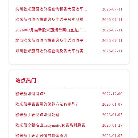
辽宁省丹东市振兴区七经街欧米茄售后服务中心（需提前预约）
杭州欧米茄回收价格查询和各大回收平台实测排行（2026年7月最新数据）
2026-07-11
辽宁省抚顺市新抚区东一路欧米茄售后服务中心（需提前预约）
欧米茄回收价格查询及靠谱平台实测排行(2026年7月最新)
2026-07-11
辽宁省阜新市海州区解放大街欧米茄售后服务中心（需提前预约）
2026年7月最新欧米茄烟台莱山宝龙广场维修保养服务电话
2026-07-11
辽宁省葫芦岛市连山区中央路欧米茄售后服务中心（需提前预约）
辽宁省锦州市古塔区中央大街欧米茄售后服务中心（需提前预约）
北京欧米茄回收价格查询及靠谱回收平台实测排行（2026年7月最新数据）
2026-07-11
辽宁省辽阳市白塔区新运大街欧米茄售后服务中心（需提前预约）
郑州欧米茄回收价格查询及各大平台实测排行(2026年7月最新数据)
2026-07-11
辽宁省盘锦市兴隆台区石油大街欧米茄售后服务中心（需提前预约）
辽宁省铁岭市银州区南马路欧米茄售后服务中心（需提前预约）
辽宁省营口市站前区市府路与渤海大街交叉口欧米茄售后服务中心（需提前预约）
站点热门
辽宁省沈阳市沈河区中街路137号亨得利名表维修授权店1楼欧米茄售后服务中心（需提前预约）
辽宁省沈阳市沈河区中街路83号亨得利名表维修授权店1楼欧米茄售后服务中心（需提前预约）
欧米茄如何消磁？
2022-12-09
北京市朝阳区建国门外大街甲6号华熙国际中心D座11层1102室欧米茄售后服务中心（需提前预约）
欧米茄手表表带的保养方法有哪些？
2023-01-07
北京市东城区东长安街1号王府井东方广场W3座6层602室欧米茄售后服务中心（需提前预约）
欧米茄手表受磁如何处理
2023-01-07
河北省保定市竞秀区朝阳北大街北国先天下欧米茄售后服务中心（需提前预约）
欧米茄全新推出Ladymatic女表系列腕表
2023-01-27
内蒙古自治区阿拉善盟市左旗土尔扈特大街欧米茄售后服务中心（需提前预约）
内蒙古自治区巴彦淖尔市临河区新华街欧米茄售后服务中心（需提前预约）
欧米茄手表走时慢的具体原因
2023-01-07