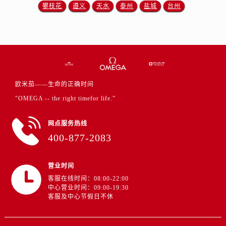
江西省萍乡市安源区萍安北大道与康庄路交叉口欧米茄售后服务中心（需提前预约）
攀枝花
遵义
天水
泰州
盐城
台州
江西省上饶市信州区滨江西路欧米茄售后服务中心（需提前预约）
江西省新余市渝水区北湖西路欧米茄售后服务中心（需提前预约）
江西省宜春市袁州区中山中路欧米茄售后服务中心（需提前预约）
江西省鹰潭市月湖区胜利东路欧米茄售后服务中心（需提前预约）
山东省德州市德城区东风中路欧米茄售后服务中心（需提前预约）
欧米茄——生命的正确时间
山东省东营市东营区济南路欧米茄售后服务中心（需提前预约）
"OMEGA -- the right timefor life.”
山东省济南市历下区经十路11111号华润中心写字楼（万象城）15层1508室欧米茄售后服务中心（需提前预约）
山东省济宁市任城区太白楼路欧米茄售后服务中心（需提前预约）
网点服务热线
山东省莱芜市文化南路8号银座商城名表维修一楼名表维修欧米茄售后服务中心（需提前预约）
400-877-2083
山东省临沂市兰山区解放路欧米茄售后服务中心（需提前预约）
山东省日照市东港区烟台路欧米茄售后服务中心（需提前预约）
营业时间
山东省泰安市泰山区财源街道泰山大街欧米茄售后服务中心（需提前预约）
客服在线时间：08:00-22:00
山东省威海市环翠区新威海路89号振华商厦一楼名表维修欧米茄售后服务中心（需提前预约）
中心营业时间：09:00-19:30
客服及中心节假日不休
山东省潍坊市奎文区东风东街欧米茄售后服务中心（需提前预约）
山东省枣庄市滕州市北辛路与善国路交叉口欧米茄售后服务中心（需提前预约）