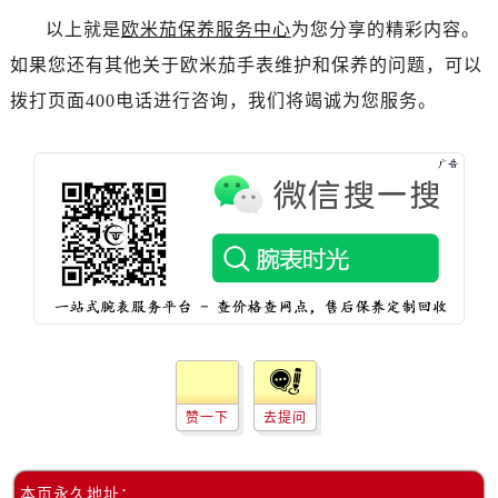
吉林省松原市宁江区五环大街欧米茄售后服务中心（需提前预约）
以上就是
欧米茄保养服务中心
为您分享的精彩内容。
吉林省通化市东昌区环通乡江南大街欧米茄售后服务中心（需提前预约）
如果您还有其他关于欧米茄手表维护和保养的问题，可以
吉林省延边市延吉市解放路欧米茄售后服务中心（需提前预约）
拨打页面400电话进行咨询，我们将竭诚为您服务。
辽宁省鞍山市铁东区站前街欧米茄售后服务中心（需提前预约）
辽宁省本溪市平山区胜利路欧米茄售后服务中心（需提前预约）
辽宁省朝阳市双塔区新华路欧米茄售后服务中心（需提前预约）
辽宁省丹东市振兴区七经街欧米茄售后服务中心（需提前预约）
辽宁省抚顺市新抚区东一路欧米茄售后服务中心（需提前预约）
辽宁省阜新市海州区解放大街欧米茄售后服务中心（需提前预约）
辽宁省葫芦岛市连山区中央路欧米茄售后服务中心（需提前预约）
辽宁省锦州市古塔区中央大街欧米茄售后服务中心（需提前预约）
辽宁省辽阳市白塔区新运大街欧米茄售后服务中心（需提前预约）
辽宁省盘锦市兴隆台区石油大街欧米茄售后服务中心（需提前预约）
辽宁省铁岭市银州区南马路欧米茄售后服务中心（需提前预约）
赞一下
去提问
辽宁省营口市站前区市府路与渤海大街交叉口欧米茄售后服务中心（需提前预约）
辽宁省沈阳市沈河区中街路137号亨得利名表维修授权店1楼欧米茄售后服务中心（需提前预约）
本页永久地址：