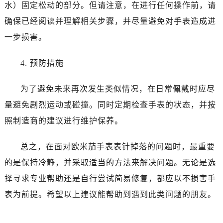
黑龙江省鹤岗市向阳区红军路欧米茄售后服务中心（需提前预约）
水）固定松动的部分。但请注意，在进行任何操作前，请
黑龙江省黑河市爱辉区中央街欧米茄售后服务中心（需提前预约）
确保已经阅读并理解相关步骤，并尽量避免对手表造成进
黑龙江省鸡西市鸡冠区红军路欧米茄售后服务中心（需提前预约）
一步损害。
黑龙江省佳木斯市向阳区长安路欧米茄售后服务中心（需提前预约）
黑龙江省牡丹江市东安区太平路欧米茄售后服务中心（需提前预约）
4. 预防措施
黑龙江省七台河市桃山区大同街欧米茄售后服务中心（需提前预约）
黑龙江省齐齐哈尔市龙沙区龙华路欧米茄售后服务中心（需提前预约）
为了避免未来再次发生类似情况，在日常佩戴时应尽
黑龙江省双鸭山市尖山区新兴大街欧米茄售后服务中心（需提前预约）
量避免剧烈运动或碰撞。同时定期检查手表的状态，并按
黑龙江省绥化市北林区新华街与康庄路交叉口欧米茄售后服务中心（需提前预约）
照制造商的建议进行维护保养。
黑龙江省伊春市伊美区通河路欧米茄售后服务中心（需提前预约）
吉林省白城市洮北区明仁南街欧米茄售后服务中心（需提前预约）
总之，在面对欧米茄手表表针掉落的问题时，最重要
吉林省白山市浑江区浑江大街欧米茄售后服务中心（需提前预约）
的是保持冷静，并采取适当的方法来解决问题。无论是选
吉林省吉林市船营区河南街欧米茄售后服务中心（需提前预约）
择寻求专业帮助还是自行尝试简易修复，都应以不损害手
吉林省辽源市龙山区人民大街欧米茄售后服务中心（需提前预约）
表为前提。希望以上建议能帮助到遇到此类问题的朋友。
吉林省梅河口市新华街道梅河大街欧米茄售后服务中心（需提前预约）
吉林省四平市铁东区紫气大路与南九经街交汇处欧米茄售后服务中心（需提前预约）