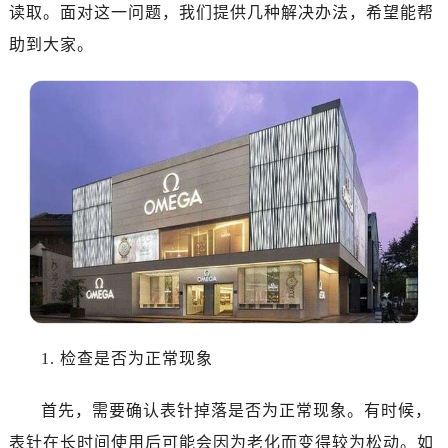
长沙市芙蓉区定王台街道建湘路393号世茂环球金融中心写字楼（芙蓉广场）10层13室（需提前预约）
读取。面对这一问题，我们提供几种解决办法，希望能帮
郑州市二七区铭功路10号华润大厦写字楼29层2905室（需提前预约）
助到大家。
太原市迎泽区解放路15号亨得利名表服务中心（品牌授权店）3层整层（需提前预约）
沈阳市沈河区中街路137号亨得利名表服务中心（品牌授权店）1层整层（需提前预约）
沈阳市沈河区中街路83号亨得利名表服务中心（品牌授权店）1层整层（需提前预约）
乌鲁木齐市天山区红山路26号时代广场（CCMALL）C座17层17-B（需提前预约）
温州市鹿城区锦绣路1067号置信广场10层1015室（需提前预约）
哈尔滨市道里区友谊西路600号富力中心T2座写字楼29层03室（需提前预约）
大连市中山区人民路15号国际金融大厦7层G室（需提前预约）
佛山市禅城区季华五路57号万科金融中心C座12层1205室（需提前预约）
东莞市东城街道鸿福东路1号民盈国贸中心T1写字楼9层907室（需提前预约）
无锡市梁溪区人民中路139号恒隆广场写字楼1座11层1104室（需提前预约）
南通市崇川区工农路57号圆融广场写字楼16层1603室（需提前预约）
1. 检查是否为正常现象
苏州市苏州工业园区星港街199号苏州中心办公楼C座22层08室（需提前预约）
武汉市江汉区解放大道686号世界贸易大厦38层09室（需提前预约）
首先，需要确认表针掉落是否为正常现象。有时候，
南宁市青秀区金湖路59号地王大厦12楼1224室（需提前预约）
表针在长时间使用后可能会因为老化而变得较为松动。如