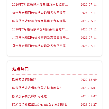
山西省晋城市城区黄华街欧米茄售后服务中心（需提前预约）
2026年7月最新欧米茄贵阳万象汇维修保养服务电话
2026-07-11
山西省晋中市榆次区顺城街欧米茄售后服务中心（需提前预约）
杭州欧米茄回收价格查询和各大回收平台实测排行（2026年7月最新数据）
2026-07-11
山西省临汾市尧都区解放路欧米茄售后服务中心（需提前预约）
欧米茄回收价格查询及靠谱平台实测排行(2026年7月最新)
2026-07-11
山西省吕梁市离石区永宁中路与建设街交叉口欧米茄售后服务中心（需提前预约）
山西省朔州市朔城区怡西路与鄯阳西街交汇处欧米茄售后服务中心（需提前预约）
2026年7月最新欧米茄烟台莱山宝龙广场维修保养服务电话
2026-07-11
山西省忻州市忻府区和平东街与七一南路交叉口欧米茄售后服务中心（需提前预约）
北京欧米茄回收价格查询及靠谱回收平台实测排行（2026年7月最新数据）
2026-07-11
山西省阳泉市郊区平阳东街与新城大道交叉口欧米茄售后服务中心（需提前预约）
郑州欧米茄回收价格查询及各大平台实测排行(2026年7月最新数据)
2026-07-11
山西省运城市盐湖区河东街欧米茄售后服务中心（需提前预约）
山西省长治市潞州区英雄中路欧米茄售后服务中心（需提前预约）
山西省太原市迎泽区迎泽街道解放路15号亨得利名表维修授权店3楼欧米茄售后服务中心（需提前预约）
站点热门
天津市和平区赤峰道136号天津国际金融中心26层2603室欧米茄售后服务中心（需提前预约）
安徽省安庆市迎江区人民路欧米茄售后服务中心（需提前预约）
欧米茄如何消磁？
2022-12-09
安徽省蚌埠市蚌山区淮河路欧米茄售后服务中心（需提前预约）
欧米茄手表表带的保养方法有哪些？
2023-01-07
安徽省亳州市谯城区魏武大道欧米茄售后服务中心（需提前预约）
欧米茄手表受磁如何处理
2023-01-07
安徽省池州市贵池区长江路欧米茄售后服务中心（需提前预约）
安徽省滁州市琅琊区南谯北路欧米茄售后服务中心（需提前预约）
欧米茄全新推出Ladymatic女表系列腕表
2023-01-27