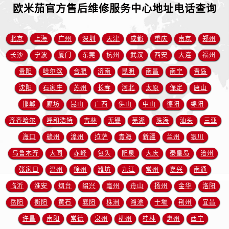
江苏省常州市新北区龙锦路1590号现代传媒中心5号楼10层1008室欧米茄售后服务中心（需提前预约）
欧米茄官方售后维修服务中心地址电话查询
江苏省淮安市清江浦区淮海北路欧米茄售后服务中心（需提前预约）
江苏省连云港市海州区通灌北路欧米茄售后服务中心（需提前预约）
北京
上海
广州
深圳
天津
成都
重庆
南京
郑州
江苏省南京市秦淮区中山南路1号南京中心22层22-C1-C3室欧米茄售后服务中心（需提前预约）
长沙
宁波
厦门
东莞
杭州
武汉
西安
大连
福州
江苏省宿迁市宿城区西湖路欧米茄售后服务中心（需提前预约）
贵阳
哈尔滨
合肥
济南
昆明
南昌
南宁
青岛
江苏省泰州市海陵区永定东路399号置地商务中心东塔（华润万象城）17层1706室欧米茄售后服务中心（需提前预约）
沈阳
石家庄
苏州
长春
河北
太原
保定
唐山
江苏省徐州市鼓楼区淮海东路29号苏宁广场IFC国际金融中心35层3508室欧米茄售后服务中心（需提前预约）
江苏省盐城市盐都区世纪大道5号盐城金融城写字楼1号楼16层1604室欧米茄售后服务中心（需提前预约）
邯郸
廊坊
昆山
广西
佛山
中山
德阳
绵阳
江苏省扬州市邗江区国展路29号星耀天地写字楼1号楼18层1803室欧米茄售后服务中心（需提前预约）
齐齐哈尔
呼和浩特
吉林
无锡
芜湖
珠海
汕头
三亚
江苏省镇江市京口区中山东路欧米茄售后服务中心（需提前预约）
海口
赣州
漳州
拉萨
青海
新疆
兰州
银川
江西省抚州市临川区赣东大道欧米茄售后服务中心（需提前预约）
乌鲁木齐
大同
赤峰
包头
阳泉
大庆
秦皇岛
沧州
江西省赣州市章贡区文清路欧米茄售后服务中心（需提前预约）
张家口
温州
徐州
潍坊
九江
常州
嘉兴
南通
江西省吉安市吉州区井冈山大道欧米茄售后服务中心（需提前预约）
临沂
淮安
烟台
绍兴
亳州
舟山
扬州
金华
洛阳
江西省景德镇市珠山区珠山中路欧米茄售后服务中心（需提前预约）
岳阳
衡阳
黄石
襄阳
株洲
湘潭
十堰
荆州
宜昌
江西省九江市浔阳区浔阳路欧米茄售后服务中心（需提前预约）
江西省南昌市红谷滩新区红谷中大道998号绿地双子塔（中央广场）A1座办公楼14层1407室欧米茄售后服务中心（需提前预约）
许昌
南阳
常德
泉州
柳州
桂林
惠州
西宁