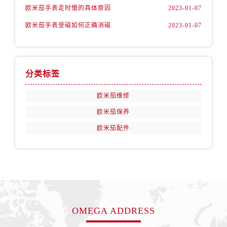
安徽省阜阳市颍州区颍州北路欧米茄售后服务中心（需提前预约）
欧米茄手表走时慢的具体原因
2023-01-07
安徽省淮北市相山区淮海路欧米茄售后服务中心（需提前预约）
欧米茄手表受磁如何正确消磁
2023-01-07
安徽省淮南市田家庵区国庆中路欧米茄售后服务中心（需提前预约）
安徽省黄山市屯溪区黄山西路欧米茄售后服务中心（需提前预约）
安徽省六安市金安区解放中路欧米茄售后服务中心（需提前预约）
分类标签
安徽省马鞍山市雨山区湖南西路欧米茄售后服务中心（需提前预约）
安徽省宿州市埇桥区人民中路欧米茄售后服务中心（需提前预约）
欧米茄维修
安徽省铜陵市铜官区石城大道欧米茄售后服务中心（需提前预约）
欧米茄保养
安徽省芜湖市镜湖区中山路步行街欧米茄售后服务中心（需提前预约）
欧米茄配件
安徽省宣城市宣州区叠嶂西路欧米茄售后服务中心（需提前预约）
福建省龙岩市新罗区九一南路欧米茄售后服务中心（需提前预约）
福建省南平市建阳区人民西路欧米茄售后服务中心（需提前预约）
福建省宁德市蕉城区天湖东路欧米茄售后服务中心（需提前预约）
福建省莆田市城厢区霞林街道荔华东大道欧米茄售后服务中心（需提前预约）
福建省三明市三元区东乾二路欧米茄售后服务中心（需提前预约）
OMEGA ADDRESS
福建省漳州市龙文区步港路欧米茄售后服务中心（需提前预约）