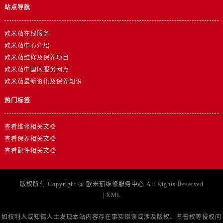
山东省淄博市张店区金晶大道欧米茄售后服务中心（需提前预约）
站点导航
上海市黄浦区南京东路299号宏伊国际广场写字楼8层806室欧米茄售后服务中心（需提前预约）
上海市徐汇区虹桥路3号港汇中心2座37层3705室欧米茄售后服务中心（需提前预约）
欧米茄在线服务
浙江省杭州市上城区钱江路1366号华润大厦A座5层503-5室欧米茄售后服务中心（需提前预约）
欧米茄中心介绍
欧米茄维修及保养项目
浙江省湖州市吴兴区劳动路欧米茄售后服务中心（需提前预约）
欧米茄中国区服务网点
浙江省嘉兴市南湖区广益路705号嘉兴世界贸易中心A座13层1304室欧米茄售后服务中心（需提前预约）
欧米茄最新资讯及保养知识
浙江省金华市金东区东市南街777号金华万达广场4号楼22楼2209室欧米茄售后服务中心（需提前预约）
热门标签
浙江省丽水市莲都区解放街欧米茄售后服务中心（需提前预约）
浙江省宁波市江北区大闸南路500号来福士广场办公楼20层2009室欧米茄售后服务中心（需提前预约）
查看维修相关文档
浙江省衢州市柯城区上街欧米茄售后服务中心（需提前预约）
查看保养相关文档
浙江省绍兴市越城区胜利东路379号世茂天际中心写字楼8层805室欧米茄售后服务中心（需提前预约）
查看配件相关文档
浙江省舟山市定海区解放东路欧米茄售后服务中心（需提前预约）
澳门特别行政区大堂区议事亭前地（新马路）欧米茄售后服务中心（需提前预约）
版权所有 Copyright @
欧米茄维修服务中心
All Rights Reserved
澳门特别行政区风顺堂区南湾大马路欧米茄售后服务中心（需提前预约）
|
XML
澳门特别行政区花地玛堂区关闸广场欧米茄售后服务中心（需提前预约）
澳门特别行政区花王堂区大三巴商圈欧米茄售后服务中心（需提前预约）
如权利人或知情人士发现本站内容存在事实错误或涉及版权、名誉权等侵权问