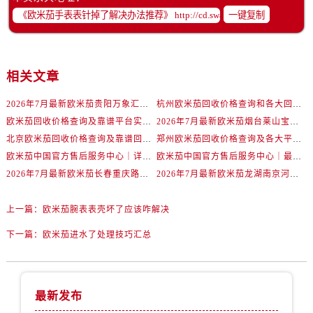
辽宁省沈阳市沈河区中街路83号亨得利名表维修授权店1楼欧米茄售后服务中心（需提前预约）
一键复制
北京市朝阳区建国门外大街甲6号华熙国际中心D座11层1102室欧米茄售后服务中心（需提前预约）
北京市东城区东长安街1号王府井东方广场W3座6层602室欧米茄售后服务中心（需提前预约）
河北省保定市竞秀区朝阳北大街北国先天下欧米茄售后服务中心（需提前预约）
相关文章
内蒙古自治区阿拉善盟市左旗土尔扈特大街欧米茄售后服务中心（需提前预约）
内蒙古自治区巴彦淖尔市临河区新华街欧米茄售后服务中心（需提前预约）
2026年7月最新欧米茄贵阳万象汇维修保养服务电话
杭州欧米茄回收价格查询和各大回收平台实测排行（2026年7月最新数据）
欧米茄回收价格查询及靠谱平台实测排行(2026年7月最新)
2026年7月最新欧米茄烟台莱山宝龙广场维修保养服务电话
内蒙古自治区包头市青山区幸福路甲3号王府井百货名表维修欧米茄售后服务中心（需提前预约）
北京欧米茄回收价格查询及靠谱回收平台实测排行（2026年7月最新数据）
郑州欧米茄回收价格查询及各大平台实测排行(2026年7月最新数据)
内蒙古自治区赤峰市红山区哈达街欧米茄售后服务中心（需提前预约）
欧米茄中国官方售后服务中心｜详细地址与售后电话权威信息通知（2026年7月最新）
欧米茄中国官方售后服务中心｜最新维修地址及官方电话权威信息通告（2026年7月最新）
内蒙古自治区鄂尔多斯市东胜区伊金霍洛街欧米茄售后服务中心（需提前预约）
2026年7月最新欧米茄长春重庆路万达广场维修保养服务电话
2026年7月最新欧米茄龙湖南京河西天街维修保养服务电话
内蒙古自治区呼伦贝尔市海拉尔区中央街欧米茄售后服务中心（需提前预约）
内蒙古自治区通辽市科尔沁区明仁大街欧米茄售后服务中心（需提前预约）
上一篇：
欧米茄腕表表壳坏了应该咋解决
内蒙古自治区乌海市海勃湾区人民南路欧米茄售后服务中心（需提前预约）
下一篇：
欧米茄进水了处理技巧汇总
内蒙古自治区乌兰察布市集宁区恩和大街欧米茄售后服务中心（需提前预约）
内蒙古自治区锡林郭勒盟市锡林浩特市光明街与额尔敦路交叉口欧米茄售后服务中心（需提前预约）
内蒙古自治区兴安盟市乌兰浩特市兴安大街欧米茄售后服务中心（需提前预约）
最新发布
山西省大同市平城区迎宾街欧米茄售后服务中心（需提前预约）