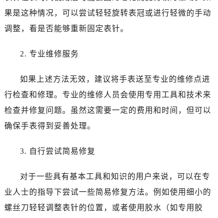
合肥市蜀山区潜山路111号万象城华润大厦B座12楼03室（需提前预约）
果是这种情况，可以尝试轻轻旋转表冠或进行轻微的手动
泉州市丰泽区宝洲路729号浦西万达中心写字楼A座7楼709室（需提前预约）
调整，看是否能够重新固定表针。
青岛市南区山东路6号华润大厦B座22层04室（需提前预约）
烟台市芝罘区胜利路139号万达金融中心A座907室（需提前预约）
2. 专业维修服务
长春市朝阳区西安大路727号中银大厦A座(旺进大厦)18层09室（需提前预约）
贵阳市南明区都司高架桥路33号亨特国际金融中心14楼14D（需提前预约）
如果上述方法无效，建议将手表送至专业的维修点进
昆明市盘龙区北京路928号同德昆明广场写字楼10层06室（需提前预约）
行检查和修理。专业的维修人员会使用专用工具和技术来
石家庄市长安区中山东路39号勒泰中心写字楼B座13层07室（需提前预约）
检查并修复问题。虽然这需要一定的费用和时间，但可以
西安市碑林区南关正街88号华侨城长安国际中心E座6楼10室（需提前预约）
确保手表得到妥善处理。
海口市龙华区金贸东路5号海口华润大厦B座17层1707室（需提前预约）
唐山市路南区新华东道100号万达广场写字楼A座10层1002室（需提前预约）
3. 自行尝试简易修复
台州市椒江区东海大道1800号腾达中心东1幢20楼2002室（需提前预约）
内蒙古自治区呼和浩特市玉泉区大学西街70号华润万象城写字楼（鄂尔多斯大厦）23层2326室（需提前预约）
对于一些具有基本工具和知识的用户来说，可以在专
甘肃省兰州市七里河区西津西路16号兰州中心写字楼21层2102室（需提前预约）
业人士的指导下尝试一些简易修复方法。例如使用细小的
重庆市解放碑渝中区民权路28号英利国际金融中心写字楼20层01室（需提前预约）
螺丝刀轻轻调整表针的位置，或者使用胶水（如专用胶
黑龙江省大庆市萨尔图区会战大街欧米茄售后服务中心（需提前预约）