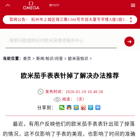
泰州市海陵区永定东路399号置地商务中心东塔写字楼（华润万象城）17层1706室（需提前预约）

宁波市江北区大闸南路500号来福士广场办公楼20层2009室（需提前预约）
▲
官网公告>
杭州市上城区钱江路1366号华润大厦写字楼A座5层503-5室（需提前预约）
▼
金华市金东区东市南街777号金华万达广场写字楼4号楼22层2209室（需提前预约）
绍兴市越城区胜利东路379号世茂天际中心写字楼8层805室（需提前预约）
嘉兴市南湖区广益路705号嘉兴世界贸易中心写字楼A座13层1304室（需提前预约）
南昌市红谷滩新区红谷中大道998号绿地双子塔（中央广场）A1座办公楼14层07室（需提前预约）
当前位置：
首页
>
新闻/知识/问答
>
欧米茄知识
>
济南市历下区经十路11111号华润中心写字楼（万象城）15层1508室（需提前预约）
广州市天河区天河路230号万菱汇国际中心写字楼A塔7层704室（需提前预约）
欧米茄手表表针掉了解决办法推荐
广州市越秀区环市东路371-375号世界贸易中心大厦南塔写字楼15层07室（需提前预约）
深圳市罗湖区深南东路5001号华润大厦写字楼17层1701室（需提前预约）
发布时间：2026-01-19 10:40:58
惠州市惠城区江北文昌一路7号华贸大厦写字楼1座30层05室（需提前预约）
阅读：（
次）
厦门市思明区湖滨东路95号华润大厦写字楼B座11层1104室（需提前预约）
分享到：
福州市鼓楼区五四路128-1号恒力城写字楼15层03室（需提前预约）
最近，有用户反映他们的欧米茄手表表针出现了掉落
成都市锦江区人民东路6号SAC东原中心写字楼24层2406B室（需提前预约）
的情况，这不仅影响了手表的美观，也影响了时间的准确
重庆市江北区观音桥步行街2号融恒时代广场写字楼9层902室（需提前预约）