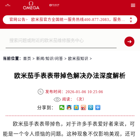
2026年7月欧米茄中国区售后服务网络优化升级公告

2026年7月欧米茄全国官方售后客户服务热线：400-877-2083
▲
官网公告>
欧米茄官方全国统一服务热线400-877-2083，服务覆盖中国大陆、香港、澳门、台湾全部区域（非大陆需加拨“+86”）
▼
2026年7月欧米茄售后服务中心最新网点地址：
北京市东城区东长安街1号东方广场写字楼W3座6层602室（需提前预约）
北京市朝阳区建国门外大街甲6号华熙国际中心写字楼D座11层1102室（需提前预约）
天津市和平区赤峰道136号天津国际金融中心写字楼26层2603室（需提前预约）
当前位置：
首页
>
新闻/知识/问答
>
欧米茄知识
>
上海市徐汇区虹桥路3号港汇中心写字楼2座37层3705室（需提前预约）
上海市黄浦区南京东路299号宏伊国际广场写字楼8层806室（需提前预约）
欧米茄手表表带掉色解决办法深度解析
南京市秦淮区中山南路1号（新街口）南京中心写字楼22层C1-1室（需提前预约）
常州市新北区龙锦路1590号现代传媒中心写字楼5号楼10层1008室（需提前预约）
发布时间：2026-01-06 10:25:06
徐州市鼓楼区淮海东路29号苏宁广场IFC国际金融中心写字楼35层3508室（需提前预约）
阅读：（
次）
扬州市邗江区国展路29号星耀天地写字楼1号楼18层1803室（需提前预约）
分享到：
盐城市盐都区世纪大道5号盐城金融城写字楼1号楼16层1604室（需提前预约）
欧米茄手表表带掉色，对于许多手表爱好者来说，可
泰州市海陵区永定东路399号置地商务中心东塔写字楼（华润万象城）17层1706室（需提前预约）
能是一个令人烦恼的问题。这种现象不仅影响美观，还可
宁波市江北区大闸南路500号来福士广场办公楼20层2009室（需提前预约）