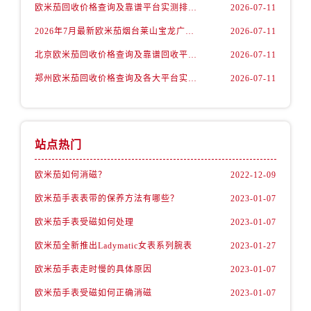
山西省临汾市尧都区解放路欧米茄售后服务中心（需提前预约）
欧米茄回收价格查询及靠谱平台实测排行(2026年7月最新)
2026-07-11
山西省吕梁市离石区永宁中路与建设街交叉口欧米茄售后服务中心（需提前预约）
2026年7月最新欧米茄烟台莱山宝龙广场维修保养服务电话
2026-07-11
山西省朔州市朔城区怡西路与鄯阳西街交汇处欧米茄售后服务中心（需提前预约）
北京欧米茄回收价格查询及靠谱回收平台实测排行（2026年7月最新数据）
2026-07-11
山西省忻州市忻府区和平东街与七一南路交叉口欧米茄售后服务中心（需提前预约）
郑州欧米茄回收价格查询及各大平台实测排行(2026年7月最新数据)
2026-07-11
山西省阳泉市郊区平阳东街与新城大道交叉口欧米茄售后服务中心（需提前预约）
山西省运城市盐湖区河东街欧米茄售后服务中心（需提前预约）
山西省长治市潞州区英雄中路欧米茄售后服务中心（需提前预约）
山西省太原市迎泽区迎泽街道解放路15号亨得利名表维修授权店3楼欧米茄售后服务中心（需提前预约）
站点热门
天津市和平区赤峰道136号天津国际金融中心26层2603室欧米茄售后服务中心（需提前预约）
欧米茄如何消磁？
2022-12-09
安徽省安庆市迎江区人民路欧米茄售后服务中心（需提前预约）
欧米茄手表表带的保养方法有哪些？
2023-01-07
安徽省蚌埠市蚌山区淮河路欧米茄售后服务中心（需提前预约）
安徽省亳州市谯城区魏武大道欧米茄售后服务中心（需提前预约）
欧米茄手表受磁如何处理
2023-01-07
安徽省池州市贵池区长江路欧米茄售后服务中心（需提前预约）
欧米茄全新推出Ladymatic女表系列腕表
2023-01-27
安徽省滁州市琅琊区南谯北路欧米茄售后服务中心（需提前预约）
欧米茄手表走时慢的具体原因
2023-01-07
安徽省阜阳市颍州区颍州北路欧米茄售后服务中心（需提前预约）
欧米茄手表受磁如何正确消磁
2023-01-07
安徽省淮北市相山区淮海路欧米茄售后服务中心（需提前预约）