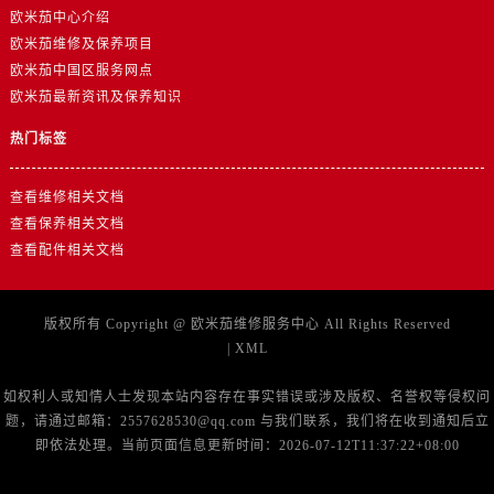
上海市徐汇区虹桥路3号港汇中心2座37层3705室欧米茄售后服务中心（需提前预约）
欧米茄中心介绍
浙江省杭州市上城区钱江路1366号华润大厦A座5层503-5室欧米茄售后服务中心（需提前预约）
欧米茄维修及保养项目
浙江省湖州市吴兴区劳动路欧米茄售后服务中心（需提前预约）
欧米茄中国区服务网点
欧米茄最新资讯及保养知识
浙江省嘉兴市南湖区广益路705号嘉兴世界贸易中心A座13层1304室欧米茄售后服务中心（需提前预约）
浙江省金华市金东区东市南街777号金华万达广场4号楼22楼2209室欧米茄售后服务中心（需提前预约）
热门标签
浙江省丽水市莲都区解放街欧米茄售后服务中心（需提前预约）
浙江省宁波市江北区大闸南路500号来福士广场办公楼20层2009室欧米茄售后服务中心（需提前预约）
查看维修相关文档
浙江省衢州市柯城区上街欧米茄售后服务中心（需提前预约）
查看保养相关文档
查看配件相关文档
浙江省绍兴市越城区胜利东路379号世茂天际中心写字楼8层805室欧米茄售后服务中心（需提前预约）
浙江省舟山市定海区解放东路欧米茄售后服务中心（需提前预约）
澳门特别行政区大堂区议事亭前地（新马路）欧米茄售后服务中心（需提前预约）
版权所有 Copyright @
欧米茄维修服务中心
All Rights Reserved
澳门特别行政区风顺堂区南湾大马路欧米茄售后服务中心（需提前预约）
|
XML
澳门特别行政区花地玛堂区关闸广场欧米茄售后服务中心（需提前预约）
如权利人或知情人士发现本站内容存在事实错误或涉及版权、名誉权等侵权问
澳门特别行政区花王堂区大三巴商圈欧米茄售后服务中心（需提前预约）
题，请通过邮箱：2557628530@qq.com 与我们联系，我们将在收到通知后立
澳门特别行政区嘉模堂区官也街欧米茄售后服务中心（需提前预约）
即依法处理。当前页面信息更新时间：2026-07-12T11:37:22+08:00
澳门省路氹城市金光大道欧米茄售后服务中心（需提前预约）