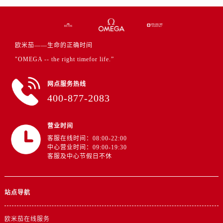
江西省新余市渝水区北湖西路欧米茄售后服务中心（需提前预约）
江西省宜春市袁州区中山中路欧米茄售后服务中心（需提前预约）
江西省鹰潭市月湖区胜利东路欧米茄售后服务中心（需提前预约）
山东省德州市德城区东风中路欧米茄售后服务中心（需提前预约）
欧米茄——生命的正确时间
山东省东营市东营区济南路欧米茄售后服务中心（需提前预约）
"OMEGA -- the right timefor life.”
山东省济南市历下区经十路11111号华润中心写字楼（万象城）15层1508室欧米茄售后服务中心（需提前预约）
网点服务热线
山东省济宁市任城区太白楼路欧米茄售后服务中心（需提前预约）
400-877-2083
山东省莱芜市文化南路8号银座商城名表维修一楼名表维修欧米茄售后服务中心（需提前预约）
山东省临沂市兰山区解放路欧米茄售后服务中心（需提前预约）
营业时间
山东省日照市东港区烟台路欧米茄售后服务中心（需提前预约）
客服在线时间：08:00-22:00
山东省泰安市泰山区财源街道泰山大街欧米茄售后服务中心（需提前预约）
中心营业时间：09:00-19:30
客服及中心节假日不休
山东省威海市环翠区新威海路89号振华商厦一楼名表维修欧米茄售后服务中心（需提前预约）
山东省潍坊市奎文区东风东街欧米茄售后服务中心（需提前预约）
山东省枣庄市滕州市北辛路与善国路交叉口欧米茄售后服务中心（需提前预约）
站点导航
山东省淄博市张店区金晶大道欧米茄售后服务中心（需提前预约）
上海市黄浦区南京东路299号宏伊国际广场写字楼8层806室欧米茄售后服务中心（需提前预约）
欧米茄在线服务