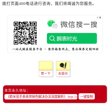
吉林省延边市延吉市解放路欧米茄售后服务中心（需提前预约）
拨打页面400电话进行咨询，我们将竭诚为您服务。
辽宁省鞍山市铁东区站前街欧米茄售后服务中心（需提前预约）
辽宁省本溪市平山区胜利路欧米茄售后服务中心（需提前预约）
辽宁省朝阳市双塔区新华路欧米茄售后服务中心（需提前预约）
辽宁省丹东市振兴区七经街欧米茄售后服务中心（需提前预约）
辽宁省抚顺市新抚区东一路欧米茄售后服务中心（需提前预约）
辽宁省阜新市海州区解放大街欧米茄售后服务中心（需提前预约）
辽宁省葫芦岛市连山区中央路欧米茄售后服务中心（需提前预约）
辽宁省锦州市古塔区中央大街欧米茄售后服务中心（需提前预约）
辽宁省辽阳市白塔区新运大街欧米茄售后服务中心（需提前预约）
辽宁省盘锦市兴隆台区石油大街欧米茄售后服务中心（需提前预约）
赞一下
去提问
辽宁省铁岭市银州区南马路欧米茄售后服务中心（需提前预约）
辽宁省营口市站前区市府路与渤海大街交叉口欧米茄售后服务中心（需提前预约）
本页永久地址：
辽宁省沈阳市沈河区中街路137号亨得利名表维修授权店1楼欧米茄售后服务中心（需提前预约）
一键复制
辽宁省沈阳市沈河区中街路83号亨得利名表维修授权店1楼欧米茄售后服务中心（需提前预约）
北京市朝阳区建国门外大街甲6号华熙国际中心D座11层1102室欧米茄售后服务中心（需提前预约）