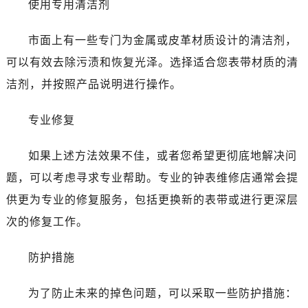
使用专用清洁剂
青岛市南区山东路6号华润大厦B座22层04室（需提前预约）
烟台市芝罘区胜利路139号万达金融中心A座907室（需提前预约）
市面上有一些专门为金属或皮革材质设计的清洁剂，
长春市朝阳区西安大路727号中银大厦A座(旺进大厦)18层09室（需提前预约）
可以有效去除污渍和恢复光泽。选择适合您表带材质的清
贵阳市南明区都司高架桥路33号亨特国际金融中心14楼14D（需提前预约）
昆明市盘龙区北京路928号同德昆明广场写字楼10层06室（需提前预约）
洁剂，并按照产品说明进行操作。
石家庄市长安区中山东路39号勒泰中心写字楼B座13层07室（需提前预约）
专业修复
西安市碑林区南关正街88号华侨城长安国际中心E座6楼10室（需提前预约）
海口市龙华区金贸东路5号海口华润大厦B座17层1707室（需提前预约）
如果上述方法效果不佳，或者您希望更彻底地解决问
唐山市路南区新华东道100号万达广场写字楼A座10层1002室（需提前预约）
题，可以考虑寻求专业帮助。专业的钟表维修店通常会提
台州市椒江区东海大道1800号腾达中心东1幢20楼2002室（需提前预约）
内蒙古自治区呼和浩特市玉泉区大学西街70号华润万象城写字楼（鄂尔多斯大厦）23层2326室（需提前预约）
供更为专业的修复服务，包括更换新的表带或进行更深层
甘肃省兰州市七里河区西津西路16号兰州中心写字楼21层2102室（需提前预约）
次的修复工作。
重庆市解放碑渝中区民权路28号英利国际金融中心写字楼20层01室（需提前预约）
黑龙江省大庆市萨尔图区会战大街欧米茄售后服务中心（需提前预约）
防护措施
黑龙江省鹤岗市向阳区红军路欧米茄售后服务中心（需提前预约）
为了防止未来的掉色问题，可以采取一些防护措施：
黑龙江省黑河市爱辉区中央街欧米茄售后服务中心（需提前预约）