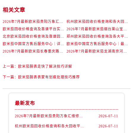
北京市东城区东长安街1号王府井东方广场W3座6层602室欧米茄售后服务中心（需提前预约）
相关文章
河北省保定市竞秀区朝阳北大街北国先天下欧米茄售后服务中心（需提前预约）
内蒙古自治区阿拉善盟市左旗土尔扈特大街欧米茄售后服务中心（需提前预约）
2026年7月最新欧米茄贵阳万象汇维修保养服务电话
杭州欧米茄回收价格查询和各大回收平台实测排行（2026年7月最新数据）
内蒙古自治区巴彦淖尔市临河区新华街欧米茄售后服务中心（需提前预约）
欧米茄回收价格查询及靠谱平台实测排行(2026年7月最新)
2026年7月最新欧米茄烟台莱山宝龙广场维修保养服务电话
内蒙古自治区包头市青山区幸福路甲3号王府井百货名表维修欧米茄售后服务中心（需提前预约）
北京欧米茄回收价格查询及靠谱回收平台实测排行（2026年7月最新数据）
郑州欧米茄回收价格查询及各大平台实测排行(2026年7月最新数据)
内蒙古自治区赤峰市红山区哈达街欧米茄售后服务中心（需提前预约）
欧米茄中国官方售后服务中心｜详细地址与售后电话权威信息通知（2026年7月最新）
欧米茄中国官方售后服务中心｜最新维修地址及官方电话权威信息通告（2026年7月最新）
2026年7月最新欧米茄长春重庆路万达广场维修保养服务电话
2026年7月最新欧米茄龙湖南京河西天街维修保养服务电话
内蒙古自治区鄂尔多斯市东胜区伊金霍洛街欧米茄售后服务中心（需提前预约）
内蒙古自治区呼伦贝尔市海拉尔区中央街欧米茄售后服务中心（需提前预约）
上一篇：
欧米茄腕表走快了解决技巧详解
内蒙古自治区通辽市科尔沁区明仁大街欧米茄售后服务中心（需提前预约）
内蒙古自治区乌海市海勃湾区人民南路欧米茄售后服务中心（需提前预约）
下一篇：
欧米茄腕表表蒙有划痕处理技巧推荐
内蒙古自治区乌兰察布市集宁区恩和大街欧米茄售后服务中心（需提前预约）
内蒙古自治区锡林郭勒盟市锡林浩特市光明街与额尔敦路交叉口欧米茄售后服务中心（需提前预约）
内蒙古自治区兴安盟市乌兰浩特市兴安大街欧米茄售后服务中心（需提前预约）
最新发布
山西省大同市平城区迎宾街欧米茄售后服务中心（需提前预约）
2026年7月最新欧米茄贵阳万象汇维修保养服务电话
2026-07-11
山西省晋城市城区黄华街欧米茄售后服务中心（需提前预约）
杭州欧米茄回收价格查询和各大回收平台实测排行（2026年7月最新数据）
2026-07-11
山西省晋中市榆次区顺城街欧米茄售后服务中心（需提前预约）