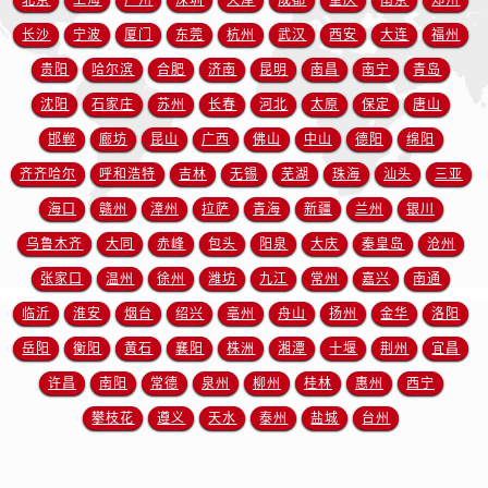
北京
上海
广州
深圳
天津
成都
重庆
南京
郑州
江苏省连云港市海州区通灌北路欧米茄售后服务中心（需提前预约）
长沙
宁波
厦门
东莞
杭州
武汉
西安
大连
福州
江苏省南京市秦淮区中山南路1号南京中心22层22-C1-C3室欧米茄售后服务中心（需提前预约）
江苏省宿迁市宿城区西湖路欧米茄售后服务中心（需提前预约）
贵阳
哈尔滨
合肥
济南
昆明
南昌
南宁
青岛
江苏省泰州市海陵区永定东路399号置地商务中心东塔（华润万象城）17层1706室欧米茄售后服务中心（需提前预约）
沈阳
石家庄
苏州
长春
河北
太原
保定
唐山
江苏省徐州市鼓楼区淮海东路29号苏宁广场IFC国际金融中心35层3508室欧米茄售后服务中心（需提前预约）
邯郸
廊坊
昆山
广西
佛山
中山
德阳
绵阳
江苏省盐城市盐都区世纪大道5号盐城金融城写字楼1号楼16层1604室欧米茄售后服务中心（需提前预约）
齐齐哈尔
呼和浩特
吉林
无锡
芜湖
珠海
汕头
三亚
江苏省扬州市邗江区国展路29号星耀天地写字楼1号楼18层1803室欧米茄售后服务中心（需提前预约）
海口
赣州
漳州
拉萨
青海
新疆
兰州
银川
江苏省镇江市京口区中山东路欧米茄售后服务中心（需提前预约）
乌鲁木齐
大同
赤峰
包头
阳泉
大庆
秦皇岛
沧州
江西省抚州市临川区赣东大道欧米茄售后服务中心（需提前预约）
张家口
温州
徐州
潍坊
九江
常州
嘉兴
南通
江西省赣州市章贡区文清路欧米茄售后服务中心（需提前预约）
江西省吉安市吉州区井冈山大道欧米茄售后服务中心（需提前预约）
临沂
淮安
烟台
绍兴
亳州
舟山
扬州
金华
洛阳
江西省景德镇市珠山区珠山中路欧米茄售后服务中心（需提前预约）
岳阳
衡阳
黄石
襄阳
株洲
湘潭
十堰
荆州
宜昌
江西省九江市浔阳区浔阳路欧米茄售后服务中心（需提前预约）
许昌
南阳
常德
泉州
柳州
桂林
惠州
西宁
江西省南昌市红谷滩新区红谷中大道998号绿地双子塔（中央广场）A1座办公楼14层1407室欧米茄售后服务中心（需提前预约）
攀枝花
遵义
天水
泰州
盐城
台州
江西省萍乡市安源区萍安北大道与康庄路交叉口欧米茄售后服务中心（需提前预约）
江西省上饶市信州区滨江西路欧米茄售后服务中心（需提前预约）