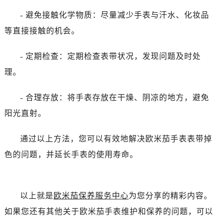
黑龙江省鸡西市鸡冠区红军路欧米茄售后服务中心（需提前预约）
- 避免接触化学物质：尽量减少手表与汗水、化妆品
黑龙江省佳木斯市向阳区长安路欧米茄售后服务中心（需提前预约）
等直接接触的机会。
黑龙江省牡丹江市东安区太平路欧米茄售后服务中心（需提前预约）
黑龙江省七台河市桃山区大同街欧米茄售后服务中心（需提前预约）
- 定期检查：定期检查表带状况，发现问题及时处
黑龙江省齐齐哈尔市龙沙区龙华路欧米茄售后服务中心（需提前预约）
理。
黑龙江省双鸭山市尖山区新兴大街欧米茄售后服务中心（需提前预约）
黑龙江省绥化市北林区新华街与康庄路交叉口欧米茄售后服务中心（需提前预约）
- 合理存放：将手表存放在干燥、阴凉的地方，避免
黑龙江省伊春市伊美区通河路欧米茄售后服务中心（需提前预约）
阳光直射。
吉林省白城市洮北区明仁南街欧米茄售后服务中心（需提前预约）
吉林省白山市浑江区浑江大街欧米茄售后服务中心（需提前预约）
通过以上方法，您可以有效地解决欧米茄手表表带掉
吉林省吉林市船营区河南街欧米茄售后服务中心（需提前预约）
色的问题，并延长手表的使用寿命。
吉林省辽源市龙山区人民大街欧米茄售后服务中心（需提前预约）
吉林省梅河口市新华街道梅河大街欧米茄售后服务中心（需提前预约）
吉林省四平市铁东区紫气大路与南九经街交汇处欧米茄售后服务中心（需提前预约）
以上就是
欧米茄保养服务中心
为您分享的精彩内容。
吉林省松原市宁江区五环大街欧米茄售后服务中心（需提前预约）
吉林省通化市东昌区环通乡江南大街欧米茄售后服务中心（需提前预约）
如果您还有其他关于欧米茄手表维护和保养的问题，可以