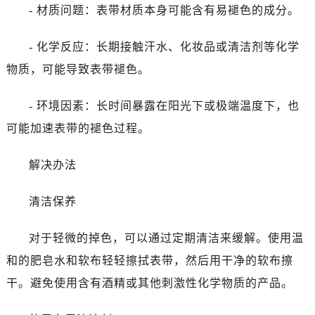
太原市迎泽区解放路15号亨得利名表服务中心（品牌授权店）3层整层（需提前预约）
- 材质问题：表带材质本身可能含有易褪色的成分。
沈阳市沈河区中街路137号亨得利名表服务中心（品牌授权店）1层整层（需提前预约）
沈阳市沈河区中街路83号亨得利名表服务中心（品牌授权店）1层整层（需提前预约）
- 化学反应：长期接触汗水、化妆品或清洁剂等化学
乌鲁木齐市天山区红山路26号时代广场（CCMALL）C座17层17-B（需提前预约）
物质，可能导致表带褪色。
温州市鹿城区锦绣路1067号置信广场10层1015室（需提前预约）
哈尔滨市道里区友谊西路600号富力中心T2座写字楼29层03室（需提前预约）
- 环境因素：长时间暴露在阳光下或极端温度下，也
大连市中山区人民路15号国际金融大厦7层G室（需提前预约）
可能加速表带的褪色过程。
佛山市禅城区季华五路57号万科金融中心C座12层1205室（需提前预约）
东莞市东城街道鸿福东路1号民盈国贸中心T1写字楼9层907室（需提前预约）
解决办法
无锡市梁溪区人民中路139号恒隆广场写字楼1座11层1104室（需提前预约）
清洁保养
南通市崇川区工农路57号圆融广场写字楼16层1603室（需提前预约）
苏州市苏州工业园区星港街199号苏州中心办公楼C座22层08室（需提前预约）
对于轻微的掉色，可以通过定期清洁来缓解。使用温
武汉市江汉区解放大道686号世界贸易大厦38层09室（需提前预约）
和的肥皂水和软布轻轻擦拭表带，然后用干净的软布擦
南宁市青秀区金湖路59号地王大厦12楼1224室（需提前预约）
合肥市蜀山区潜山路111号万象城华润大厦B座12楼03室（需提前预约）
干。避免使用含有酒精或其他刺激性化学物质的产品。
泉州市丰泽区宝洲路729号浦西万达中心写字楼A座7楼709室（需提前预约）