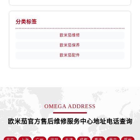
安徽省淮南市田家庵区国庆中路欧米茄售后服务中心（需提前预约）
安徽省黄山市屯溪区黄山西路欧米茄售后服务中心（需提前预约）
安徽省六安市金安区解放中路欧米茄售后服务中心（需提前预约）
分类标签
安徽省马鞍山市雨山区湖南西路欧米茄售后服务中心（需提前预约）
欧米茄维修
安徽省宿州市埇桥区人民中路欧米茄售后服务中心（需提前预约）
欧米茄保养
安徽省铜陵市铜官区石城大道欧米茄售后服务中心（需提前预约）
安徽省芜湖市镜湖区中山路步行街欧米茄售后服务中心（需提前预约）
欧米茄配件
安徽省宣城市宣州区叠嶂西路欧米茄售后服务中心（需提前预约）
福建省龙岩市新罗区九一南路欧米茄售后服务中心（需提前预约）
福建省南平市建阳区人民西路欧米茄售后服务中心（需提前预约）
福建省宁德市蕉城区天湖东路欧米茄售后服务中心（需提前预约）
福建省莆田市城厢区霞林街道荔华东大道欧米茄售后服务中心（需提前预约）
OMEGA ADDRESS
福建省三明市三元区东乾二路欧米茄售后服务中心（需提前预约）
福建省漳州市龙文区步港路欧米茄售后服务中心（需提前预约）
欧米茄官方售后维修服务中心地址电话查询
江苏省常州市新北区龙锦路1590号现代传媒中心5号楼10层1008室欧米茄售后服务中心（需提前预约）
江苏省淮安市清江浦区淮海北路欧米茄售后服务中心（需提前预约）