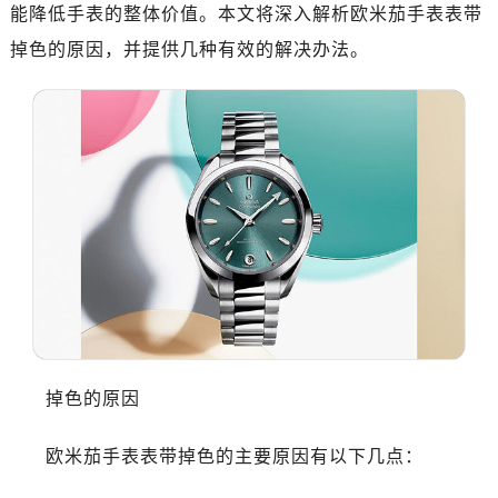
杭州市上城区钱江路1366号华润大厦写字楼A座5层503-5室（需提前预约）
能降低手表的整体价值。本文将深入解析欧米茄手表表带
金华市金东区东市南街777号金华万达广场写字楼4号楼22层2209室（需提前预约）
掉色的原因，并提供几种有效的解决办法。
绍兴市越城区胜利东路379号世茂天际中心写字楼8层805室（需提前预约）
嘉兴市南湖区广益路705号嘉兴世界贸易中心写字楼A座13层1304室（需提前预约）
南昌市红谷滩新区红谷中大道998号绿地双子塔（中央广场）A1座办公楼14层07室（需提前预约）
济南市历下区经十路11111号华润中心写字楼（万象城）15层1508室（需提前预约）
广州市天河区天河路230号万菱汇国际中心写字楼A塔7层704室（需提前预约）
广州市越秀区环市东路371-375号世界贸易中心大厦南塔写字楼15层07室（需提前预约）
深圳市罗湖区深南东路5001号华润大厦写字楼17层1701室（需提前预约）
惠州市惠城区江北文昌一路7号华贸大厦写字楼1座30层05室（需提前预约）
厦门市思明区湖滨东路95号华润大厦写字楼B座11层1104室（需提前预约）
福州市鼓楼区五四路128-1号恒力城写字楼15层03室（需提前预约）
成都市锦江区人民东路6号SAC东原中心写字楼24层2406B室（需提前预约）
掉色的原因
重庆市江北区观音桥步行街2号融恒时代广场写字楼9层902室（需提前预约）
长沙市芙蓉区定王台街道建湘路393号世茂环球金融中心写字楼（芙蓉广场）10层13室（需提前预约）
欧米茄手表表带掉色的主要原因有以下几点：
郑州市二七区铭功路10号华润大厦写字楼29层2905室（需提前预约）