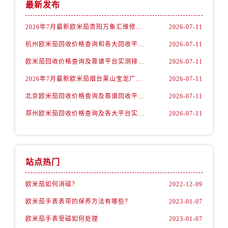
内蒙古自治区锡林郭勒盟市锡林浩特市光明街与额尔敦路交叉口欧米茄售后服务中心（需提前预约）
最新发布
内蒙古自治区兴安盟市乌兰浩特市兴安大街欧米茄售后服务中心（需提前预约）
2026年7月最新欧米茄贵阳万象汇维修保养服务电话
2026-07-11
山西省大同市平城区迎宾街欧米茄售后服务中心（需提前预约）
杭州欧米茄回收价格查询和各大回收平台实测排行（2026年7月最新数据）
2026-07-11
山西省晋城市城区黄华街欧米茄售后服务中心（需提前预约）
山西省晋中市榆次区顺城街欧米茄售后服务中心（需提前预约）
欧米茄回收价格查询及靠谱平台实测排行(2026年7月最新)
2026-07-11
山西省临汾市尧都区解放路欧米茄售后服务中心（需提前预约）
2026年7月最新欧米茄烟台莱山宝龙广场维修保养服务电话
2026-07-11
山西省吕梁市离石区永宁中路与建设街交叉口欧米茄售后服务中心（需提前预约）
北京欧米茄回收价格查询及靠谱回收平台实测排行（2026年7月最新数据）
2026-07-11
山西省朔州市朔城区怡西路与鄯阳西街交汇处欧米茄售后服务中心（需提前预约）
郑州欧米茄回收价格查询及各大平台实测排行(2026年7月最新数据)
2026-07-11
山西省忻州市忻府区和平东街与七一南路交叉口欧米茄售后服务中心（需提前预约）
山西省阳泉市郊区平阳东街与新城大道交叉口欧米茄售后服务中心（需提前预约）
山西省运城市盐湖区河东街欧米茄售后服务中心（需提前预约）
山西省长治市潞州区英雄中路欧米茄售后服务中心（需提前预约）
站点热门
山西省太原市迎泽区迎泽街道解放路15号亨得利名表维修授权店3楼欧米茄售后服务中心（需提前预约）
欧米茄如何消磁？
2022-12-09
天津市和平区赤峰道136号天津国际金融中心26层2603室欧米茄售后服务中心（需提前预约）
欧米茄手表表带的保养方法有哪些？
2023-01-07
安徽省安庆市迎江区人民路欧米茄售后服务中心（需提前预约）
安徽省蚌埠市蚌山区淮河路欧米茄售后服务中心（需提前预约）
欧米茄手表受磁如何处理
2023-01-07