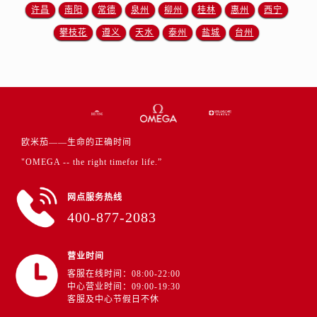
江西省景德镇市珠山区珠山中路欧米茄售后服务中心（需提前预约）
许昌
南阳
常德
泉州
柳州
桂林
惠州
西宁
江西省九江市浔阳区浔阳路欧米茄售后服务中心（需提前预约）
攀枝花
遵义
天水
泰州
盐城
台州
江西省南昌市红谷滩新区红谷中大道998号绿地双子塔（中央广场）A1座办公楼14层1407室欧米茄售后服务中心（需提前预约）
江西省萍乡市安源区萍安北大道与康庄路交叉口欧米茄售后服务中心（需提前预约）
江西省上饶市信州区滨江西路欧米茄售后服务中心（需提前预约）
江西省新余市渝水区北湖西路欧米茄售后服务中心（需提前预约）
江西省宜春市袁州区中山中路欧米茄售后服务中心（需提前预约）
欧米茄——生命的正确时间
江西省鹰潭市月湖区胜利东路欧米茄售后服务中心（需提前预约）
"OMEGA -- the right timefor life.”
山东省德州市德城区东风中路欧米茄售后服务中心（需提前预约）
山东省东营市东营区济南路欧米茄售后服务中心（需提前预约）
网点服务热线
山东省济南市历下区经十路11111号华润中心写字楼（万象城）15层1508室欧米茄售后服务中心（需提前预约）
400-877-2083
山东省济宁市任城区太白楼路欧米茄售后服务中心（需提前预约）
山东省莱芜市文化南路8号银座商城名表维修一楼名表维修欧米茄售后服务中心（需提前预约）
营业时间
山东省临沂市兰山区解放路欧米茄售后服务中心（需提前预约）
客服在线时间：08:00-22:00
山东省日照市东港区烟台路欧米茄售后服务中心（需提前预约）
中心营业时间：09:00-19:30
客服及中心节假日不休
山东省泰安市泰山区财源街道泰山大街欧米茄售后服务中心（需提前预约）