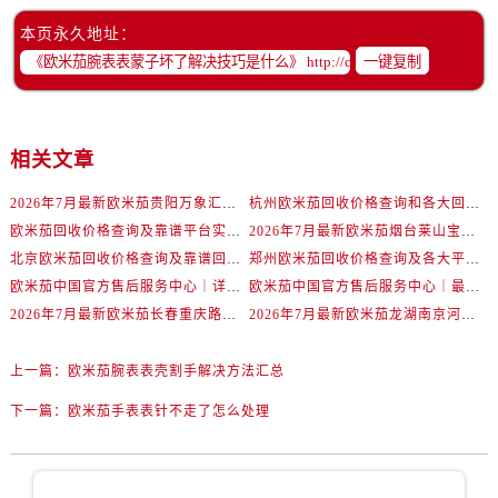
辽宁省铁岭市银州区南马路欧米茄售后服务中心（需提前预约）
本页永久地址：
辽宁省营口市站前区市府路与渤海大街交叉口欧米茄售后服务中心（需提前预约）
一键复制
辽宁省沈阳市沈河区中街路137号亨得利名表维修授权店1楼欧米茄售后服务中心（需提前预约）
辽宁省沈阳市沈河区中街路83号亨得利名表维修授权店1楼欧米茄售后服务中心（需提前预约）
北京市朝阳区建国门外大街甲6号华熙国际中心D座11层1102室欧米茄售后服务中心（需提前预约）
相关文章
北京市东城区东长安街1号王府井东方广场W3座6层602室欧米茄售后服务中心（需提前预约）
河北省保定市竞秀区朝阳北大街北国先天下欧米茄售后服务中心（需提前预约）
2026年7月最新欧米茄贵阳万象汇维修保养服务电话
杭州欧米茄回收价格查询和各大回收平台实测排行（2026年7月最新数据）
内蒙古自治区阿拉善盟市左旗土尔扈特大街欧米茄售后服务中心（需提前预约）
欧米茄回收价格查询及靠谱平台实测排行(2026年7月最新)
2026年7月最新欧米茄烟台莱山宝龙广场维修保养服务电话
内蒙古自治区巴彦淖尔市临河区新华街欧米茄售后服务中心（需提前预约）
北京欧米茄回收价格查询及靠谱回收平台实测排行（2026年7月最新数据）
郑州欧米茄回收价格查询及各大平台实测排行(2026年7月最新数据)
欧米茄中国官方售后服务中心｜详细地址与售后电话权威信息通知（2026年7月最新）
欧米茄中国官方售后服务中心｜最新维修地址及官方电话权威信息通告（2026年7月最新）
内蒙古自治区包头市青山区幸福路甲3号王府井百货名表维修欧米茄售后服务中心（需提前预约）
2026年7月最新欧米茄长春重庆路万达广场维修保养服务电话
2026年7月最新欧米茄龙湖南京河西天街维修保养服务电话
内蒙古自治区赤峰市红山区哈达街欧米茄售后服务中心（需提前预约）
内蒙古自治区鄂尔多斯市东胜区伊金霍洛街欧米茄售后服务中心（需提前预约）
上一篇：
欧米茄腕表表壳割手解决方法汇总
内蒙古自治区呼伦贝尔市海拉尔区中央街欧米茄售后服务中心（需提前预约）
下一篇：
欧米茄手表表针不走了怎么处理
内蒙古自治区通辽市科尔沁区明仁大街欧米茄售后服务中心（需提前预约）
内蒙古自治区乌海市海勃湾区人民南路欧米茄售后服务中心（需提前预约）
内蒙古自治区乌兰察布市集宁区恩和大街欧米茄售后服务中心（需提前预约）