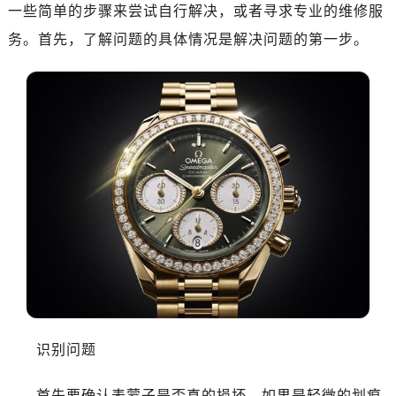
福州市鼓楼区五四路128-1号恒力城写字楼15层03室（需提前预约）
一些简单的步骤来尝试自行解决，或者寻求专业的维修服
成都市锦江区人民东路6号SAC东原中心写字楼24层2406B室（需提前预约）
务。首先，了解问题的具体情况是解决问题的第一步。
重庆市江北区观音桥步行街2号融恒时代广场写字楼9层902室（需提前预约）
长沙市芙蓉区定王台街道建湘路393号世茂环球金融中心写字楼（芙蓉广场）10层13室（需提前预约）
郑州市二七区铭功路10号华润大厦写字楼29层2905室（需提前预约）
太原市迎泽区解放路15号亨得利名表服务中心（品牌授权店）3层整层（需提前预约）
沈阳市沈河区中街路137号亨得利名表服务中心（品牌授权店）1层整层（需提前预约）
沈阳市沈河区中街路83号亨得利名表服务中心（品牌授权店）1层整层（需提前预约）
乌鲁木齐市天山区红山路26号时代广场（CCMALL）C座17层17-B（需提前预约）
温州市鹿城区锦绣路1067号置信广场10层1015室（需提前预约）
哈尔滨市道里区友谊西路600号富力中心T2座写字楼29层03室（需提前预约）
大连市中山区人民路15号国际金融大厦7层G室（需提前预约）
佛山市禅城区季华五路57号万科金融中心C座12层1205室（需提前预约）
东莞市东城街道鸿福东路1号民盈国贸中心T1写字楼9层907室（需提前预约）
识别问题
无锡市梁溪区人民中路139号恒隆广场写字楼1座11层1104室（需提前预约）
南通市崇川区工农路57号圆融广场写字楼16层1603室（需提前预约）
首先要确认表蒙子是否真的损坏。如果是轻微的划痕