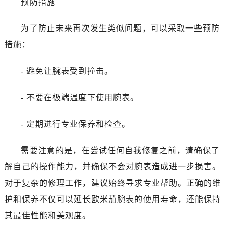
预防措施
甘肃省兰州市七里河区西津西路16号兰州中心写字楼21层2102室（需提前预约）
重庆市解放碑渝中区民权路28号英利国际金融中心写字楼20层01室（需提前预约）
为了防止未来再次发生类似问题，可以采取一些预防
黑龙江省大庆市萨尔图区会战大街欧米茄售后服务中心（需提前预约）
措施：
黑龙江省鹤岗市向阳区红军路欧米茄售后服务中心（需提前预约）
黑龙江省黑河市爱辉区中央街欧米茄售后服务中心（需提前预约）
- 避免让腕表受到撞击。
黑龙江省鸡西市鸡冠区红军路欧米茄售后服务中心（需提前预约）
黑龙江省佳木斯市向阳区长安路欧米茄售后服务中心（需提前预约）
- 不要在极端温度下使用腕表。
黑龙江省牡丹江市东安区太平路欧米茄售后服务中心（需提前预约）
黑龙江省七台河市桃山区大同街欧米茄售后服务中心（需提前预约）
- 定期进行专业保养和检查。
黑龙江省齐齐哈尔市龙沙区龙华路欧米茄售后服务中心（需提前预约）
黑龙江省双鸭山市尖山区新兴大街欧米茄售后服务中心（需提前预约）
需要注意的是，在尝试任何自我修复之前，请确保了
黑龙江省绥化市北林区新华街与康庄路交叉口欧米茄售后服务中心（需提前预约）
解自己的操作能力，并确保不会对腕表造成进一步损害。
黑龙江省伊春市伊美区通河路欧米茄售后服务中心（需提前预约）
对于复杂的修理工作，建议始终寻求专业帮助。正确的维
吉林省白城市洮北区明仁南街欧米茄售后服务中心（需提前预约）
护和保养不仅可以延长欧米茄腕表的使用寿命，还能保持
吉林省白山市浑江区浑江大街欧米茄售后服务中心（需提前预约）
其最佳性能和美观度。
吉林省吉林市船营区河南街欧米茄售后服务中心（需提前预约）