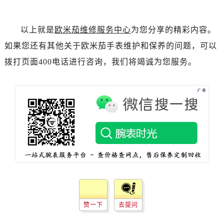
吉林省辽源市龙山区人民大街欧米茄售后服务中心（需提前预约）
吉林省梅河口市新华街道梅河大街欧米茄售后服务中心（需提前预约）
以上就是
欧米茄维修服务中心
为您分享的精彩内容。
吉林省四平市铁东区紫气大路与南九经街交汇处欧米茄售后服务中心（需提前预约）
如果您还有其他关于欧米茄手表维护和保养的问题，可以
吉林省松原市宁江区五环大街欧米茄售后服务中心（需提前预约）
吉林省通化市东昌区环通乡江南大街欧米茄售后服务中心（需提前预约）
拨打页面400电话进行咨询，我们将竭诚为您服务。
吉林省延边市延吉市解放路欧米茄售后服务中心（需提前预约）
辽宁省鞍山市铁东区站前街欧米茄售后服务中心（需提前预约）
辽宁省本溪市平山区胜利路欧米茄售后服务中心（需提前预约）
辽宁省朝阳市双塔区新华路欧米茄售后服务中心（需提前预约）
辽宁省丹东市振兴区七经街欧米茄售后服务中心（需提前预约）
辽宁省抚顺市新抚区东一路欧米茄售后服务中心（需提前预约）
辽宁省阜新市海州区解放大街欧米茄售后服务中心（需提前预约）
辽宁省葫芦岛市连山区中央路欧米茄售后服务中心（需提前预约）
辽宁省锦州市古塔区中央大街欧米茄售后服务中心（需提前预约）
辽宁省辽阳市白塔区新运大街欧米茄售后服务中心（需提前预约）
赞一下
去提问
辽宁省盘锦市兴隆台区石油大街欧米茄售后服务中心（需提前预约）