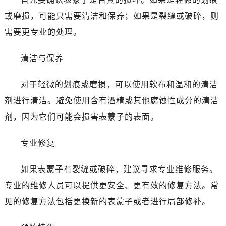
苏州市苏州工业园区星港街199号苏州中心办公楼C座22层08室（需提前预约）
或磨损，可能只需要清洁和保养；如果是裂缝或破碎，则
武汉市江汉区解放大道686号世界贸易大厦38层09室（需提前预约）
需要更专业的处理。
南宁市青秀区金湖路59号地王大厦12楼1224室（需提前预约）
合肥市蜀山区潜山路111号万象城华润大厦B座12楼03室（需提前预约）
清洁与保养
泉州市丰泽区宝洲路729号浦西万达中心写字楼A座7楼709室（需提前预约）
青岛市南区山东路6号华润大厦B座22层04室（需提前预约）
对于轻微的划痕或磨损，可以使用软布和温和的清洁
烟台市芝罘区胜利路139号万达金融中心A座907室（需提前预约）
剂进行清洁。避免使用含有酒精或其他腐蚀性成分的清洁
长春市朝阳区西安大路727号中银大厦A座(旺进大厦)18层09室（需提前预约）
剂，因为它们可能会损害表蒙子的表面。
贵阳市南明区都司高架桥路33号亨特国际金融中心14楼14D（需提前预约）
昆明市盘龙区北京路928号同德昆明广场写字楼10层06室（需提前预约）
专业修复
石家庄市长安区中山东路39号勒泰中心写字楼B座13层07室（需提前预约）
西安市碑林区南关正街88号华侨城长安国际中心E座6楼10室（需提前预约）
如果表蒙子有裂缝或破碎，建议寻求专业维修服务。
海口市龙华区金贸东路5号海口华润大厦B座17层1707室（需提前预约）
专业的维修人员可以提供更安全、更有效的修复方法。常
唐山市路南区新华东道100号万达广场写字楼A座10层1002室（需提前预约）
见的修复方法包括更换新的表蒙子或者进行局部修补。
台州市椒江区东海大道1800号腾达中心东1幢20楼2002室（需提前预约）
内蒙古自治区呼和浩特市玉泉区大学西街70号华润万象城写字楼（鄂尔多斯大厦）23层2326室（需提前预约）