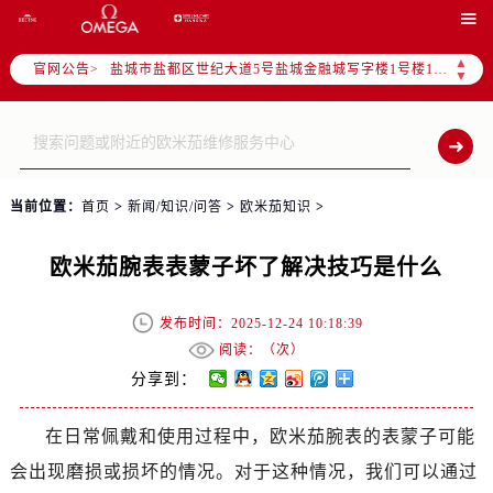
徐州市鼓楼区淮海东路29号苏宁广场IFC国际金融中心写字楼35层3508室（需提前预约）

扬州市邗江区国展路29号星耀天地写字楼1号楼18层1803室（需提前预约）
▲
官网公告>
盐城市盐都区世纪大道5号盐城金融城写字楼1号楼16层1604室（需提前预约）
▼
泰州市海陵区永定东路399号置地商务中心东塔写字楼（华润万象城）17层1706室（需提前预约）
宁波市江北区大闸南路500号来福士广场办公楼20层2009室（需提前预约）
杭州市上城区钱江路1366号华润大厦写字楼A座5层503-5室（需提前预约）
金华市金东区东市南街777号金华万达广场写字楼4号楼22层2209室（需提前预约）
当前位置：
首页
>
新闻/知识/问答
>
欧米茄知识
>
绍兴市越城区胜利东路379号世茂天际中心写字楼8层805室（需提前预约）
嘉兴市南湖区广益路705号嘉兴世界贸易中心写字楼A座13层1304室（需提前预约）
欧米茄腕表表蒙子坏了解决技巧是什么
南昌市红谷滩新区红谷中大道998号绿地双子塔（中央广场）A1座办公楼14层07室（需提前预约）
济南市历下区经十路11111号华润中心写字楼（万象城）15层1508室（需提前预约）
发布时间：2025-12-24 10:18:39
广州市天河区天河路230号万菱汇国际中心写字楼A塔7层704室（需提前预约）
阅读：（
次）
广州市越秀区环市东路371-375号世界贸易中心大厦南塔写字楼15层07室（需提前预约）
分享到：
深圳市罗湖区深南东路5001号华润大厦写字楼17层1701室（需提前预约）
在日常佩戴和使用过程中，欧米茄腕表的表蒙子可能
惠州市惠城区江北文昌一路7号华贸大厦写字楼1座30层05室（需提前预约）
会出现磨损或损坏的情况。对于这种情况，我们可以通过
厦门市思明区湖滨东路95号华润大厦写字楼B座11层1104室（需提前预约）