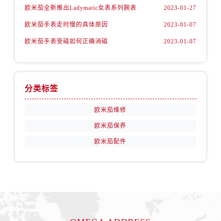
安徽省亳州市谯城区魏武大道欧米茄售后服务中心（需提前预约）
欧米茄全新推出Ladymatic女表系列腕表
2023-01-27
安徽省池州市贵池区长江路欧米茄售后服务中心（需提前预约）
欧米茄手表走时慢的具体原因
2023-01-07
安徽省滁州市琅琊区南谯北路欧米茄售后服务中心（需提前预约）
欧米茄手表受磁如何正确消磁
2023-01-07
安徽省阜阳市颍州区颍州北路欧米茄售后服务中心（需提前预约）
安徽省淮北市相山区淮海路欧米茄售后服务中心（需提前预约）
安徽省淮南市田家庵区国庆中路欧米茄售后服务中心（需提前预约）
安徽省黄山市屯溪区黄山西路欧米茄售后服务中心（需提前预约）
分类标签
安徽省六安市金安区解放中路欧米茄售后服务中心（需提前预约）
欧米茄维修
安徽省马鞍山市雨山区湖南西路欧米茄售后服务中心（需提前预约）
欧米茄保养
安徽省宿州市埇桥区人民中路欧米茄售后服务中心（需提前预约）
欧米茄配件
安徽省铜陵市铜官区石城大道欧米茄售后服务中心（需提前预约）
安徽省芜湖市镜湖区中山路步行街欧米茄售后服务中心（需提前预约）
安徽省宣城市宣州区叠嶂西路欧米茄售后服务中心（需提前预约）
福建省龙岩市新罗区九一南路欧米茄售后服务中心（需提前预约）
福建省南平市建阳区人民西路欧米茄售后服务中心（需提前预约）
福建省宁德市蕉城区天湖东路欧米茄售后服务中心（需提前预约）