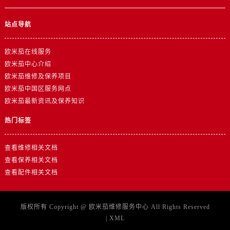
山东省威海市环翠区新威海路89号振华商厦一楼名表维修欧米茄售后服务中心（需提前预约）
山东省潍坊市奎文区东风东街欧米茄售后服务中心（需提前预约）
站点导航
山东省枣庄市滕州市北辛路与善国路交叉口欧米茄售后服务中心（需提前预约）
山东省淄博市张店区金晶大道欧米茄售后服务中心（需提前预约）
欧米茄在线服务
上海市黄浦区南京东路299号宏伊国际广场写字楼8层806室欧米茄售后服务中心（需提前预约）
欧米茄中心介绍
上海市徐汇区虹桥路3号港汇中心2座37层3705室欧米茄售后服务中心（需提前预约）
欧米茄维修及保养项目
欧米茄中国区服务网点
浙江省杭州市上城区钱江路1366号华润大厦A座5层503-5室欧米茄售后服务中心（需提前预约）
欧米茄最新资讯及保养知识
浙江省湖州市吴兴区劳动路欧米茄售后服务中心（需提前预约）
浙江省嘉兴市南湖区广益路705号嘉兴世界贸易中心A座13层1304室欧米茄售后服务中心（需提前预约）
热门标签
浙江省金华市金东区东市南街777号金华万达广场4号楼22楼2209室欧米茄售后服务中心（需提前预约）
浙江省丽水市莲都区解放街欧米茄售后服务中心（需提前预约）
查看维修相关文档
查看保养相关文档
浙江省宁波市江北区大闸南路500号来福士广场办公楼20层2009室欧米茄售后服务中心（需提前预约）
查看配件相关文档
浙江省衢州市柯城区上街欧米茄售后服务中心（需提前预约）
浙江省绍兴市越城区胜利东路379号世茂天际中心写字楼8层805室欧米茄售后服务中心（需提前预约）
浙江省舟山市定海区解放东路欧米茄售后服务中心（需提前预约）
版权所有 Copyright @
欧米茄维修服务中心
All Rights Reserved
|
XML
澳门特别行政区大堂区议事亭前地（新马路）欧米茄售后服务中心（需提前预约）