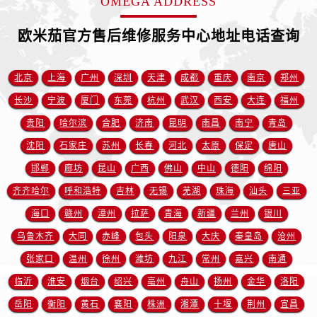
OMEGA ADDRESS
福建省莆田市城厢区霞林街道荔华东大道欧米茄售后服务中心（需提前预约）
福建省三明市三元区东乾二路欧米茄售后服务中心（需提前预约）
欧米茄官方售后维修服务中心地址电话查询
福建省漳州市龙文区步港路欧米茄售后服务中心（需提前预约）
江苏省常州市新北区龙锦路1590号现代传媒中心5号楼10层1008室欧米茄售后服务中心（需提前预约）
北京
上海
广州
深圳
天津
成都
重庆
南京
郑州
江苏省淮安市清江浦区淮海北路欧米茄售后服务中心（需提前预约）
长沙
宁波
厦门
东莞
杭州
武汉
西安
大连
福州
江苏省连云港市海州区通灌北路欧米茄售后服务中心（需提前预约）
贵阳
哈尔滨
合肥
济南
昆明
南昌
南宁
青岛
江苏省南京市秦淮区中山南路1号南京中心22层22-C1-C3室欧米茄售后服务中心（需提前预约）
江苏省宿迁市宿城区西湖路欧米茄售后服务中心（需提前预约）
沈阳
石家庄
苏州
长春
河北
太原
保定
唐山
江苏省泰州市海陵区永定东路399号置地商务中心东塔（华润万象城）17层1706室欧米茄售后服务中心（需提前预约）
邯郸
廊坊
昆山
广西
佛山
中山
德阳
绵阳
江苏省徐州市鼓楼区淮海东路29号苏宁广场IFC国际金融中心35层3508室欧米茄售后服务中心（需提前预约）
齐齐哈尔
呼和浩特
吉林
无锡
芜湖
珠海
汕头
三亚
江苏省盐城市盐都区世纪大道5号盐城金融城写字楼1号楼16层1604室欧米茄售后服务中心（需提前预约）
海口
赣州
漳州
拉萨
青海
新疆
兰州
银川
江苏省扬州市邗江区国展路29号星耀天地写字楼1号楼18层1803室欧米茄售后服务中心（需提前预约）
乌鲁木齐
大同
赤峰
包头
阳泉
大庆
秦皇岛
沧州
江苏省镇江市京口区中山东路欧米茄售后服务中心（需提前预约）
张家口
温州
徐州
潍坊
九江
常州
嘉兴
南通
江西省抚州市临川区赣东大道欧米茄售后服务中心（需提前预约）
临沂
淮安
烟台
绍兴
亳州
舟山
扬州
金华
洛阳
江西省赣州市章贡区文清路欧米茄售后服务中心（需提前预约）
江西省吉安市吉州区井冈山大道欧米茄售后服务中心（需提前预约）
岳阳
衡阳
黄石
襄阳
株洲
湘潭
十堰
荆州
宜昌