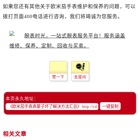
黑龙江省双鸭山市尖山区新兴大街欧米茄售后服务中心（需提前预约）
如果您还有其他关于欧米茄手表维护和保养的问题，可以
黑龙江省绥化市北林区新华街与康庄路交叉口欧米茄售后服务中心（需提前预约）
拨打页面400电话进行咨询，我们将竭诚为您服务。
黑龙江省伊春市伊美区通河路欧米茄售后服务中心（需提前预约）
吉林省白城市洮北区明仁南街欧米茄售后服务中心（需提前预约）
吉林省白山市浑江区浑江大街欧米茄售后服务中心（需提前预约）
吉林省吉林市船营区河南街欧米茄售后服务中心（需提前预约）
吉林省辽源市龙山区人民大街欧米茄售后服务中心（需提前预约）
吉林省梅河口市新华街道梅河大街欧米茄售后服务中心（需提前预约）
吉林省四平市铁东区紫气大路与南九经街交汇处欧米茄售后服务中心（需提前预约）
赞一下
去提问
吉林省松原市宁江区五环大街欧米茄售后服务中心（需提前预约）
吉林省通化市东昌区环通乡江南大街欧米茄售后服务中心（需提前预约）
本页永久地址：
吉林省延边市延吉市解放路欧米茄售后服务中心（需提前预约）
一键复制
辽宁省鞍山市铁东区站前街欧米茄售后服务中心（需提前预约）
辽宁省本溪市平山区胜利路欧米茄售后服务中心（需提前预约）
辽宁省朝阳市双塔区新华路欧米茄售后服务中心（需提前预约）
相关文章
辽宁省丹东市振兴区七经街欧米茄售后服务中心（需提前预约）