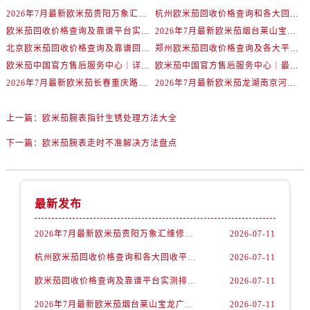
辽宁省抚顺市新抚区东一路欧米茄售后服务中心（需提前预约）
2026年7月最新欧米茄贵阳万象汇维修保养服务电话
杭州欧米茄回收价格查询和各大回收平台实测排行（2026年7月最新数据）
辽宁省阜新市海州区解放大街欧米茄售后服务中心（需提前预约）
欧米茄回收价格查询及靠谱平台实测排行(2026年7月最新)
2026年7月最新欧米茄烟台莱山宝龙广场维修保养服务电话
辽宁省葫芦岛市连山区中央路欧米茄售后服务中心（需提前预约）
北京欧米茄回收价格查询及靠谱回收平台实测排行（2026年7月最新数据）
郑州欧米茄回收价格查询及各大平台实测排行(2026年7月最新数据)
辽宁省锦州市古塔区中央大街欧米茄售后服务中心（需提前预约）
欧米茄中国官方售后服务中心｜详细地址与售后电话权威信息通知（2026年7月最新）
欧米茄中国官方售后服务中心｜最新维修地址及官方电话权威信息通告（2026年7月最新）
辽宁省辽阳市白塔区新运大街欧米茄售后服务中心（需提前预约）
2026年7月最新欧米茄长春重庆路万达广场维修保养服务电话
2026年7月最新欧米茄龙湖南京河西天街维修保养服务电话
辽宁省盘锦市兴隆台区石油大街欧米茄售后服务中心（需提前预约）
上一篇：
欧米茄腕表指针生锈处理方法大全
辽宁省铁岭市银州区南马路欧米茄售后服务中心（需提前预约）
辽宁省营口市站前区市府路与渤海大街交叉口欧米茄售后服务中心（需提前预约）
下一篇：
欧米茄腕表走时不准解决方法盘点
辽宁省沈阳市沈河区中街路137号亨得利名表维修授权店1楼欧米茄售后服务中心（需提前预约）
辽宁省沈阳市沈河区中街路83号亨得利名表维修授权店1楼欧米茄售后服务中心（需提前预约）
北京市朝阳区建国门外大街甲6号华熙国际中心D座11层1102室欧米茄售后服务中心（需提前预约）
最新发布
北京市东城区东长安街1号王府井东方广场W3座6层602室欧米茄售后服务中心（需提前预约）
2026年7月最新欧米茄贵阳万象汇维修保养服务电话
2026-07-11
河北省保定市竞秀区朝阳北大街北国先天下欧米茄售后服务中心（需提前预约）
内蒙古自治区阿拉善盟市左旗土尔扈特大街欧米茄售后服务中心（需提前预约）
杭州欧米茄回收价格查询和各大回收平台实测排行（2026年7月最新数据）
2026-07-11
内蒙古自治区巴彦淖尔市临河区新华街欧米茄售后服务中心（需提前预约）
欧米茄回收价格查询及靠谱平台实测排行(2026年7月最新)
2026-07-11
内蒙古自治区包头市青山区幸福路甲3号王府井百货名表维修欧米茄售后服务中心（需提前预约）
2026年7月最新欧米茄烟台莱山宝龙广场维修保养服务电话
2026-07-11