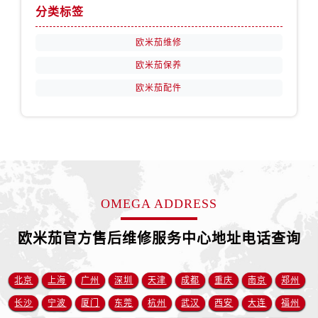
山西省运城市盐湖区河东街欧米茄售后服务中心（需提前预约）
分类标签
山西省长治市潞州区英雄中路欧米茄售后服务中心（需提前预约）
欧米茄维修
山西省太原市迎泽区迎泽街道解放路15号亨得利名表维修授权店3楼欧米茄售后服务中心（需提前预约）
天津市和平区赤峰道136号天津国际金融中心26层2603室欧米茄售后服务中心（需提前预约）
欧米茄保养
安徽省安庆市迎江区人民路欧米茄售后服务中心（需提前预约）
欧米茄配件
安徽省蚌埠市蚌山区淮河路欧米茄售后服务中心（需提前预约）
安徽省亳州市谯城区魏武大道欧米茄售后服务中心（需提前预约）
安徽省池州市贵池区长江路欧米茄售后服务中心（需提前预约）
安徽省滁州市琅琊区南谯北路欧米茄售后服务中心（需提前预约）
安徽省阜阳市颍州区颍州北路欧米茄售后服务中心（需提前预约）
OMEGA ADDRESS
安徽省淮北市相山区淮海路欧米茄售后服务中心（需提前预约）
安徽省淮南市田家庵区国庆中路欧米茄售后服务中心（需提前预约）
欧米茄官方售后维修服务中心地址电话查询
安徽省黄山市屯溪区黄山西路欧米茄售后服务中心（需提前预约）
安徽省六安市金安区解放中路欧米茄售后服务中心（需提前预约）
北京
上海
广州
深圳
天津
成都
重庆
南京
郑州
安徽省马鞍山市雨山区湖南西路欧米茄售后服务中心（需提前预约）
长沙
宁波
厦门
东莞
杭州
武汉
西安
大连
福州
安徽省宿州市埇桥区人民中路欧米茄售后服务中心（需提前预约）