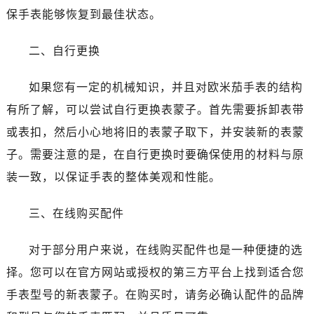
哈尔滨市道里区友谊西路600号富力中心T2座写字楼29层03室（需提前预约）
保手表能够恢复到最佳状态。
大连市中山区人民路15号国际金融大厦7层G室（需提前预约）
佛山市禅城区季华五路57号万科金融中心C座12层1205室（需提前预约）
二、自行更换
东莞市东城街道鸿福东路1号民盈国贸中心T1写字楼9层907室（需提前预约）
无锡市梁溪区人民中路139号恒隆广场写字楼1座11层1104室（需提前预约）
如果您有一定的机械知识，并且对欧米茄手表的结构
南通市崇川区工农路57号圆融广场写字楼16层1603室（需提前预约）
有所了解，可以尝试自行更换表蒙子。首先需要拆卸表带
苏州市苏州工业园区星港街199号苏州中心办公楼C座22层08室（需提前预约）
或表扣，然后小心地将旧的表蒙子取下，并安装新的表蒙
武汉市江汉区解放大道686号世界贸易大厦38层09室（需提前预约）
子。需要注意的是，在自行更换时要确保使用的材料与原
南宁市青秀区金湖路59号地王大厦12楼1224室（需提前预约）
装一致，以保证手表的整体美观和性能。
合肥市蜀山区潜山路111号万象城华润大厦B座12楼03室（需提前预约）
泉州市丰泽区宝洲路729号浦西万达中心写字楼A座7楼709室（需提前预约）
三、在线购买配件
青岛市南区山东路6号华润大厦B座22层04室（需提前预约）
烟台市芝罘区胜利路139号万达金融中心A座907室（需提前预约）
对于部分用户来说，在线购买配件也是一种便捷的选
长春市朝阳区西安大路727号中银大厦A座(旺进大厦)18层09室（需提前预约）
择。您可以在官方网站或授权的第三方平台上找到适合您
贵阳市南明区都司高架桥路33号亨特国际金融中心14楼14D（需提前预约）
手表型号的新表蒙子。在购买时，请务必确认配件的品牌
昆明市盘龙区北京路928号同德昆明广场写字楼10层06室（需提前预约）