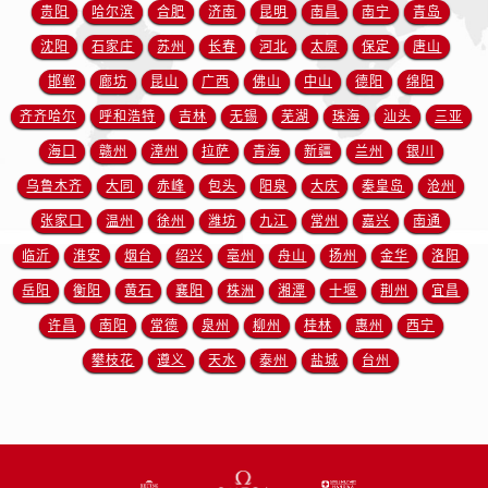
安徽省铜陵市铜官区石城大道欧米茄售后服务中心（需提前预约）
贵阳
哈尔滨
合肥
济南
昆明
南昌
南宁
青岛
安徽省芜湖市镜湖区中山路步行街欧米茄售后服务中心（需提前预约）
沈阳
石家庄
苏州
长春
河北
太原
保定
唐山
安徽省宣城市宣州区叠嶂西路欧米茄售后服务中心（需提前预约）
邯郸
廊坊
昆山
广西
佛山
中山
德阳
绵阳
福建省龙岩市新罗区九一南路欧米茄售后服务中心（需提前预约）
齐齐哈尔
呼和浩特
吉林
无锡
芜湖
珠海
汕头
三亚
福建省南平市建阳区人民西路欧米茄售后服务中心（需提前预约）
海口
赣州
漳州
拉萨
青海
新疆
兰州
银川
福建省宁德市蕉城区天湖东路欧米茄售后服务中心（需提前预约）
乌鲁木齐
大同
赤峰
包头
阳泉
大庆
秦皇岛
沧州
福建省莆田市城厢区霞林街道荔华东大道欧米茄售后服务中心（需提前预约）
张家口
温州
徐州
潍坊
九江
常州
嘉兴
南通
福建省三明市三元区东乾二路欧米茄售后服务中心（需提前预约）
福建省漳州市龙文区步港路欧米茄售后服务中心（需提前预约）
临沂
淮安
烟台
绍兴
亳州
舟山
扬州
金华
洛阳
江苏省常州市新北区龙锦路1590号现代传媒中心5号楼10层1008室欧米茄售后服务中心（需提前预约）
岳阳
衡阳
黄石
襄阳
株洲
湘潭
十堰
荆州
宜昌
江苏省淮安市清江浦区淮海北路欧米茄售后服务中心（需提前预约）
许昌
南阳
常德
泉州
柳州
桂林
惠州
西宁
江苏省连云港市海州区通灌北路欧米茄售后服务中心（需提前预约）
攀枝花
遵义
天水
泰州
盐城
台州
江苏省南京市秦淮区中山南路1号南京中心22层22-C1-C3室欧米茄售后服务中心（需提前预约）
江苏省宿迁市宿城区西湖路欧米茄售后服务中心（需提前预约）
江苏省泰州市海陵区永定东路399号置地商务中心东塔（华润万象城）17层1706室欧米茄售后服务中心（需提前预约）
江苏省徐州市鼓楼区淮海东路29号苏宁广场IFC国际金融中心35层3508室欧米茄售后服务中心（需提前预约）