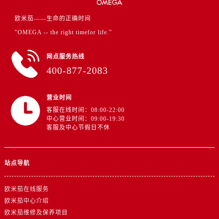
江苏省盐城市盐都区世纪大道5号盐城金融城写字楼1号楼16层1604室欧米茄售后服务中心（需提前预约）
江苏省扬州市邗江区国展路29号星耀天地写字楼1号楼18层1803室欧米茄售后服务中心（需提前预约）
欧米茄——生命的正确时间
江苏省镇江市京口区中山东路欧米茄售后服务中心（需提前预约）
"OMEGA -- the right timefor life.”
江西省抚州市临川区赣东大道欧米茄售后服务中心（需提前预约）
网点服务热线
江西省赣州市章贡区文清路欧米茄售后服务中心（需提前预约）
400-877-2083
江西省吉安市吉州区井冈山大道欧米茄售后服务中心（需提前预约）
江西省景德镇市珠山区珠山中路欧米茄售后服务中心（需提前预约）
营业时间
江西省九江市浔阳区浔阳路欧米茄售后服务中心（需提前预约）
客服在线时间：08:00-22:00
江西省南昌市红谷滩新区红谷中大道998号绿地双子塔（中央广场）A1座办公楼14层1407室欧米茄售后服务中心（需提前预约）
中心营业时间：09:00-19:30
江西省萍乡市安源区萍安北大道与康庄路交叉口欧米茄售后服务中心（需提前预约）
客服及中心节假日不休
江西省上饶市信州区滨江西路欧米茄售后服务中心（需提前预约）
江西省新余市渝水区北湖西路欧米茄售后服务中心（需提前预约）
站点导航
江西省宜春市袁州区中山中路欧米茄售后服务中心（需提前预约）
江西省鹰潭市月湖区胜利东路欧米茄售后服务中心（需提前预约）
欧米茄在线服务
山东省德州市德城区东风中路欧米茄售后服务中心（需提前预约）
欧米茄中心介绍
山东省东营市东营区济南路欧米茄售后服务中心（需提前预约）
欧米茄维修及保养项目