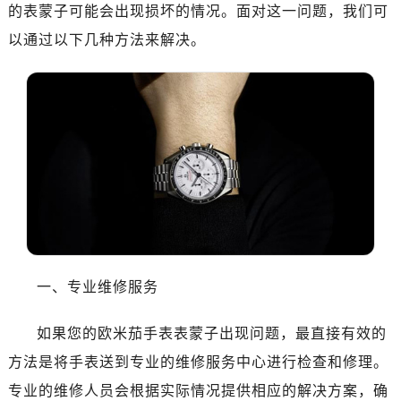
济南市历下区经十路11111号华润中心写字楼（万象城）15层1508室（需提前预约）
的表蒙子可能会出现损坏的情况。面对这一问题，我们可
广州市天河区天河路230号万菱汇国际中心写字楼A塔7层704室（需提前预约）
以通过以下几种方法来解决。
广州市越秀区环市东路371-375号世界贸易中心大厦南塔写字楼15层07室（需提前预约）
深圳市罗湖区深南东路5001号华润大厦写字楼17层1701室（需提前预约）
惠州市惠城区江北文昌一路7号华贸大厦写字楼1座30层05室（需提前预约）
厦门市思明区湖滨东路95号华润大厦写字楼B座11层1104室（需提前预约）
福州市鼓楼区五四路128-1号恒力城写字楼15层03室（需提前预约）
成都市锦江区人民东路6号SAC东原中心写字楼24层2406B室（需提前预约）
重庆市江北区观音桥步行街2号融恒时代广场写字楼9层902室（需提前预约）
长沙市芙蓉区定王台街道建湘路393号世茂环球金融中心写字楼（芙蓉广场）10层13室（需提前预约）
郑州市二七区铭功路10号华润大厦写字楼29层2905室（需提前预约）
太原市迎泽区解放路15号亨得利名表服务中心（品牌授权店）3层整层（需提前预约）
一、专业维修服务
沈阳市沈河区中街路137号亨得利名表服务中心（品牌授权店）1层整层（需提前预约）
如果您的欧米茄手表表蒙子出现问题，最直接有效的
沈阳市沈河区中街路83号亨得利名表服务中心（品牌授权店）1层整层（需提前预约）
乌鲁木齐市天山区红山路26号时代广场（CCMALL）C座17层17-B（需提前预约）
方法是将手表送到专业的维修服务中心进行检查和修理。
温州市鹿城区锦绣路1067号置信广场10层1015室（需提前预约）
专业的维修人员会根据实际情况提供相应的解决方案，确