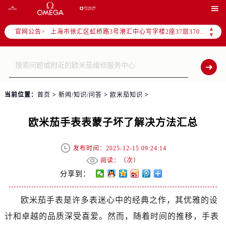
北京市朝阳区建国门外大街甲6号华熙国际中心写字楼D座11层1102室（需提前预约）

天津市和平区赤峰道136号天津国际金融中心写字楼26层2603室（需提前预约）
▲
官网公告>
上海市徐汇区虹桥路3号港汇中心写字楼2座37层3705室（需提前预约）
▼
上海市黄浦区南京东路299号宏伊国际广场写字楼8层806室（需提前预约）
南京市秦淮区中山南路1号（新街口）南京中心写字楼22层C1-1室（需提前预约）
常州市新北区龙锦路1590号现代传媒中心写字楼5号楼10层1008室（需提前预约）
徐州市鼓楼区淮海东路29号苏宁广场IFC国际金融中心写字楼35层3508室（需提前预约）
当前位置：
首页
>
新闻/知识/问答
>
欧米茄知识
>
扬州市邗江区国展路29号星耀天地写字楼1号楼18层1803室（需提前预约）
盐城市盐都区世纪大道5号盐城金融城写字楼1号楼16层1604室（需提前预约）
欧米茄手表表蒙子坏了解决方法汇总
泰州市海陵区永定东路399号置地商务中心东塔写字楼（华润万象城）17层1706室（需提前预约）
宁波市江北区大闸南路500号来福士广场办公楼20层2009室（需提前预约）
发布时间：2025-12-15 09:24:14
杭州市上城区钱江路1366号华润大厦写字楼A座5层503-5室（需提前预约）
阅读：（
次）
金华市金东区东市南街777号金华万达广场写字楼4号楼22层2209室（需提前预约）
分享到：
绍兴市越城区胜利东路379号世茂天际中心写字楼8层805室（需提前预约）
欧米茄手表是许多表迷心中的经典之作，其优雅的设
嘉兴市南湖区广益路705号嘉兴世界贸易中心写字楼A座13层1304室（需提前预约）
计和卓越的品质深受喜爱。然而，随着时间的推移，手表
南昌市红谷滩新区红谷中大道998号绿地双子塔（中央广场）A1座办公楼14层07室（需提前预约）