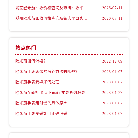
内蒙古自治区赤峰市红山区哈达街欧米茄售后服务中心（需提前预约）
北京欧米茄回收价格查询及靠谱回收平台实测排行（2026年7月最新数据）
2026-07-11
内蒙古自治区鄂尔多斯市东胜区伊金霍洛街欧米茄售后服务中心（需提前预约）
郑州欧米茄回收价格查询及各大平台实测排行(2026年7月最新数据)
2026-07-11
内蒙古自治区呼伦贝尔市海拉尔区中央街欧米茄售后服务中心（需提前预约）
内蒙古自治区通辽市科尔沁区明仁大街欧米茄售后服务中心（需提前预约）
内蒙古自治区乌海市海勃湾区人民南路欧米茄售后服务中心（需提前预约）
内蒙古自治区乌兰察布市集宁区恩和大街欧米茄售后服务中心（需提前预约）
站点热门
内蒙古自治区锡林郭勒盟市锡林浩特市光明街与额尔敦路交叉口欧米茄售后服务中心（需提前预约）
欧米茄如何消磁？
2022-12-09
内蒙古自治区兴安盟市乌兰浩特市兴安大街欧米茄售后服务中心（需提前预约）
山西省大同市平城区迎宾街欧米茄售后服务中心（需提前预约）
欧米茄手表表带的保养方法有哪些？
2023-01-07
山西省晋城市城区黄华街欧米茄售后服务中心（需提前预约）
欧米茄手表受磁如何处理
2023-01-07
山西省晋中市榆次区顺城街欧米茄售后服务中心（需提前预约）
欧米茄全新推出Ladymatic女表系列腕表
2023-01-27
山西省临汾市尧都区解放路欧米茄售后服务中心（需提前预约）
欧米茄手表走时慢的具体原因
2023-01-07
山西省吕梁市离石区永宁中路与建设街交叉口欧米茄售后服务中心（需提前预约）
欧米茄手表受磁如何正确消磁
2023-01-07
山西省朔州市朔城区怡西路与鄯阳西街交汇处欧米茄售后服务中心（需提前预约）
山西省忻州市忻府区和平东街与七一南路交叉口欧米茄售后服务中心（需提前预约）
山西省阳泉市郊区平阳东街与新城大道交叉口欧米茄售后服务中心（需提前预约）