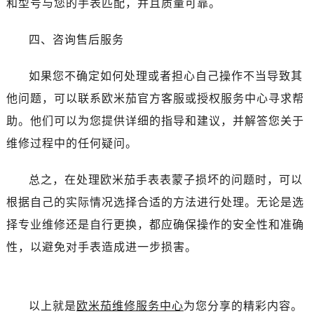
和型号与您的手表匹配，并且质量可靠。
石家庄市长安区中山东路39号勒泰中心写字楼B座13层07室（需提前预约）
西安市碑林区南关正街88号华侨城长安国际中心E座6楼10室（需提前预约）
四、咨询售后服务
海口市龙华区金贸东路5号海口华润大厦B座17层1707室（需提前预约）
唐山市路南区新华东道100号万达广场写字楼A座10层1002室（需提前预约）
如果您不确定如何处理或者担心自己操作不当导致其
台州市椒江区东海大道1800号腾达中心东1幢20楼2002室（需提前预约）
他问题，可以联系欧米茄官方客服或授权服务中心寻求帮
内蒙古自治区呼和浩特市玉泉区大学西街70号华润万象城写字楼（鄂尔多斯大厦）23层2326室（需提前预约）
助。他们可以为您提供详细的指导和建议，并解答您关于
甘肃省兰州市七里河区西津西路16号兰州中心写字楼21层2102室（需提前预约）
维修过程中的任何疑问。
重庆市解放碑渝中区民权路28号英利国际金融中心写字楼20层01室（需提前预约）
黑龙江省大庆市萨尔图区会战大街欧米茄售后服务中心（需提前预约）
总之，在处理欧米茄手表表蒙子损坏的问题时，可以
黑龙江省鹤岗市向阳区红军路欧米茄售后服务中心（需提前预约）
根据自己的实际情况选择合适的方法进行处理。无论是选
黑龙江省黑河市爱辉区中央街欧米茄售后服务中心（需提前预约）
黑龙江省鸡西市鸡冠区红军路欧米茄售后服务中心（需提前预约）
择专业维修还是自行更换，都应确保操作的安全性和准确
黑龙江省佳木斯市向阳区长安路欧米茄售后服务中心（需提前预约）
性，以避免对手表造成进一步损害。
黑龙江省牡丹江市东安区太平路欧米茄售后服务中心（需提前预约）
黑龙江省七台河市桃山区大同街欧米茄售后服务中心（需提前预约）
黑龙江省齐齐哈尔市龙沙区龙华路欧米茄售后服务中心（需提前预约）
以上就是
欧米茄维修服务中心
为您分享的精彩内容。