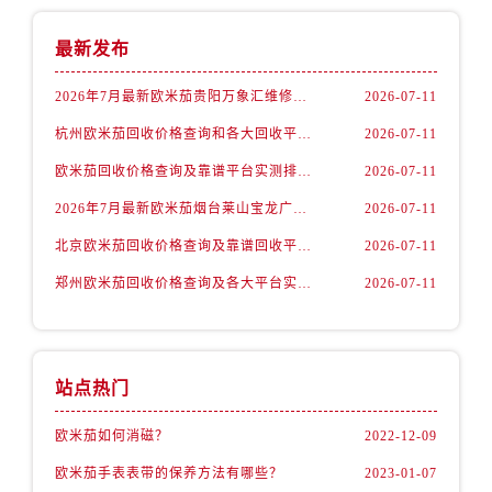
内蒙古自治区包头市青山区幸福路甲3号王府井百货名表维修欧米茄售后服务中心（需提前预约）
内蒙古自治区赤峰市红山区哈达街欧米茄售后服务中心（需提前预约）
最新发布
内蒙古自治区鄂尔多斯市东胜区伊金霍洛街欧米茄售后服务中心（需提前预约）
2026年7月最新欧米茄贵阳万象汇维修保养服务电话
2026-07-11
内蒙古自治区呼伦贝尔市海拉尔区中央街欧米茄售后服务中心（需提前预约）
杭州欧米茄回收价格查询和各大回收平台实测排行（2026年7月最新数据）
2026-07-11
内蒙古自治区通辽市科尔沁区明仁大街欧米茄售后服务中心（需提前预约）
内蒙古自治区乌海市海勃湾区人民南路欧米茄售后服务中心（需提前预约）
欧米茄回收价格查询及靠谱平台实测排行(2026年7月最新)
2026-07-11
内蒙古自治区乌兰察布市集宁区恩和大街欧米茄售后服务中心（需提前预约）
2026年7月最新欧米茄烟台莱山宝龙广场维修保养服务电话
2026-07-11
内蒙古自治区锡林郭勒盟市锡林浩特市光明街与额尔敦路交叉口欧米茄售后服务中心（需提前预约）
北京欧米茄回收价格查询及靠谱回收平台实测排行（2026年7月最新数据）
2026-07-11
内蒙古自治区兴安盟市乌兰浩特市兴安大街欧米茄售后服务中心（需提前预约）
郑州欧米茄回收价格查询及各大平台实测排行(2026年7月最新数据)
2026-07-11
山西省大同市平城区迎宾街欧米茄售后服务中心（需提前预约）
山西省晋城市城区黄华街欧米茄售后服务中心（需提前预约）
山西省晋中市榆次区顺城街欧米茄售后服务中心（需提前预约）
山西省临汾市尧都区解放路欧米茄售后服务中心（需提前预约）
站点热门
山西省吕梁市离石区永宁中路与建设街交叉口欧米茄售后服务中心（需提前预约）
欧米茄如何消磁？
2022-12-09
山西省朔州市朔城区怡西路与鄯阳西街交汇处欧米茄售后服务中心（需提前预约）
欧米茄手表表带的保养方法有哪些？
2023-01-07
山西省忻州市忻府区和平东街与七一南路交叉口欧米茄售后服务中心（需提前预约）