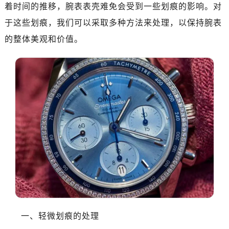
着时间的推移，腕表表壳难免会受到一些划痕的影响。对
南昌市红谷滩新区红谷中大道998号绿地双子塔（中央广场）A1座办公楼14层07室（需提前预约）
济南市历下区经十路11111号华润中心写字楼（万象城）15层1508室（需提前预约）
于这些划痕，我们可以采取多种方法来处理，以保持腕表
广州市天河区天河路230号万菱汇国际中心写字楼A塔7层704室（需提前预约）
的整体美观和价值。
广州市越秀区环市东路371-375号世界贸易中心大厦南塔写字楼15层07室（需提前预约）
深圳市罗湖区深南东路5001号华润大厦写字楼17层1701室（需提前预约）
惠州市惠城区江北文昌一路7号华贸大厦写字楼1座30层05室（需提前预约）
厦门市思明区湖滨东路95号华润大厦写字楼B座11层1104室（需提前预约）
福州市鼓楼区五四路128-1号恒力城写字楼15层03室（需提前预约）
成都市锦江区人民东路6号SAC东原中心写字楼24层2406B室（需提前预约）
重庆市江北区观音桥步行街2号融恒时代广场写字楼9层902室（需提前预约）
长沙市芙蓉区定王台街道建湘路393号世茂环球金融中心写字楼（芙蓉广场）10层13室（需提前预约）
郑州市二七区铭功路10号华润大厦写字楼29层2905室（需提前预约）
太原市迎泽区解放路15号亨得利名表服务中心（品牌授权店）3层整层（需提前预约）
沈阳市沈河区中街路137号亨得利名表服务中心（品牌授权店）1层整层（需提前预约）
沈阳市沈河区中街路83号亨得利名表服务中心（品牌授权店）1层整层（需提前预约）
一、轻微划痕的处理
乌鲁木齐市天山区红山路26号时代广场（CCMALL）C座17层17-B（需提前预约）