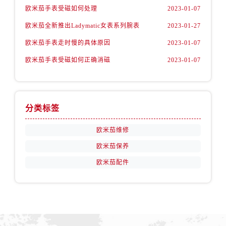
山西省阳泉市郊区平阳东街与新城大道交叉口欧米茄售后服务中心（需提前预约）
欧米茄手表受磁如何处理
2023-01-07
山西省运城市盐湖区河东街欧米茄售后服务中心（需提前预约）
欧米茄全新推出Ladymatic女表系列腕表
2023-01-27
山西省长治市潞州区英雄中路欧米茄售后服务中心（需提前预约）
欧米茄手表走时慢的具体原因
2023-01-07
山西省太原市迎泽区迎泽街道解放路15号亨得利名表维修授权店3楼欧米茄售后服务中心（需提前预约）
欧米茄手表受磁如何正确消磁
2023-01-07
天津市和平区赤峰道136号天津国际金融中心26层2603室欧米茄售后服务中心（需提前预约）
安徽省安庆市迎江区人民路欧米茄售后服务中心（需提前预约）
安徽省蚌埠市蚌山区淮河路欧米茄售后服务中心（需提前预约）
安徽省亳州市谯城区魏武大道欧米茄售后服务中心（需提前预约）
分类标签
安徽省池州市贵池区长江路欧米茄售后服务中心（需提前预约）
欧米茄维修
安徽省滁州市琅琊区南谯北路欧米茄售后服务中心（需提前预约）
欧米茄保养
安徽省阜阳市颍州区颍州北路欧米茄售后服务中心（需提前预约）
安徽省淮北市相山区淮海路欧米茄售后服务中心（需提前预约）
欧米茄配件
安徽省淮南市田家庵区国庆中路欧米茄售后服务中心（需提前预约）
安徽省黄山市屯溪区黄山西路欧米茄售后服务中心（需提前预约）
安徽省六安市金安区解放中路欧米茄售后服务中心（需提前预约）
安徽省马鞍山市雨山区湖南西路欧米茄售后服务中心（需提前预约）