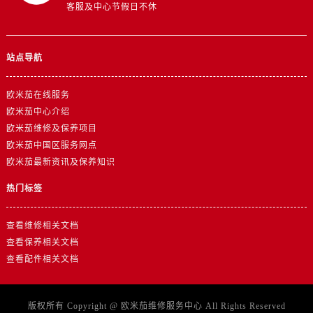
客服及中心节假日不休
山东省东营市东营区济南路欧米茄售后服务中心（需提前预约）
山东省济南市历下区经十路11111号华润中心写字楼（万象城）15层1508室欧米茄售后服务中心（需提前预约）
山东省济宁市任城区太白楼路欧米茄售后服务中心（需提前预约）
站点导航
山东省莱芜市文化南路8号银座商城名表维修一楼名表维修欧米茄售后服务中心（需提前预约）
山东省临沂市兰山区解放路欧米茄售后服务中心（需提前预约）
欧米茄在线服务
山东省日照市东港区烟台路欧米茄售后服务中心（需提前预约）
欧米茄中心介绍
山东省泰安市泰山区财源街道泰山大街欧米茄售后服务中心（需提前预约）
欧米茄维修及保养项目
欧米茄中国区服务网点
山东省威海市环翠区新威海路89号振华商厦一楼名表维修欧米茄售后服务中心（需提前预约）
欧米茄最新资讯及保养知识
山东省潍坊市奎文区东风东街欧米茄售后服务中心（需提前预约）
山东省枣庄市滕州市北辛路与善国路交叉口欧米茄售后服务中心（需提前预约）
热门标签
山东省淄博市张店区金晶大道欧米茄售后服务中心（需提前预约）
上海市黄浦区南京东路299号宏伊国际广场写字楼8层806室欧米茄售后服务中心（需提前预约）
查看维修相关文档
查看保养相关文档
上海市徐汇区虹桥路3号港汇中心2座37层3705室欧米茄售后服务中心（需提前预约）
查看配件相关文档
浙江省杭州市上城区钱江路1366号华润大厦A座5层503-5室欧米茄售后服务中心（需提前预约）
浙江省湖州市吴兴区劳动路欧米茄售后服务中心（需提前预约）
浙江省嘉兴市南湖区广益路705号嘉兴世界贸易中心A座13层1304室欧米茄售后服务中心（需提前预约）
版权所有 Copyright @
欧米茄维修服务中心
All Rights Reserved