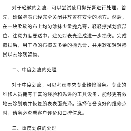
温州市鹿城区锦绣路1067号置信广场10层1015室（需提前预约）
对于轻微的划痕，可以尝试使用抛光膏进行处理。首
哈尔滨市道里区友谊西路600号富力中心T2座写字楼29层03室（需提前预约）
先，确保腕表已经完全关闭并放置在安全的地方。然后，
大连市中山区人民路15号国际金融大厦7层G室（需提前预约）
在一块柔软的布上均匀涂抹少量抛光膏，轻轻擦拭划痕部
佛山市禅城区季华五路57号万科金融中心C座12层1205室（需提前预约）
位。注意力度要适中，避免对表壳造成进一步损伤。完成
东莞市东城街道鸿福东路1号民盈国贸中心T1写字楼9层907室（需提前预约）
擦拭后，用干净的布擦去多余的抛光膏，并用软布轻轻擦
无锡市梁溪区人民中路139号恒隆广场写字楼1座11层1104室（需提前预约）
南通市崇川区工农路57号圆融广场写字楼16层1603室（需提前预约）
拭以去除残留物。
苏州市苏州工业园区星港街199号苏州中心办公楼C座22层08室（需提前预约）
二、中度划痕的处理
武汉市江汉区解放大道686号世界贸易大厦38层09室（需提前预约）
南宁市青秀区金湖路59号地王大厦12楼1224室（需提前预约）
对于中度划痕，可以考虑寻求专业维修服务。专业的
合肥市蜀山区潜山路111号万象城华润大厦B座12楼03室（需提前预约）
维修人员拥有丰富的经验和先进的工具设备，能够更有效
泉州市丰泽区宝洲路729号浦西万达中心写字楼A座7楼709室（需提前预约）
青岛市南区山东路6号华润大厦B座22层04室（需提前预约）
地去除划痕并恢复腕表表面光泽。选择信誉良好的维修点
烟台市芝罘区胜利路139号万达金融中心A座907室（需提前预约）
时，请务必查看客户评价和口碑信息。
长春市朝阳区西安大路727号中银大厦A座(旺进大厦)18层09室（需提前预约）
贵阳市南明区都司高架桥路33号亨特国际金融中心14楼14D（需提前预约）
三、重度划痕的处理