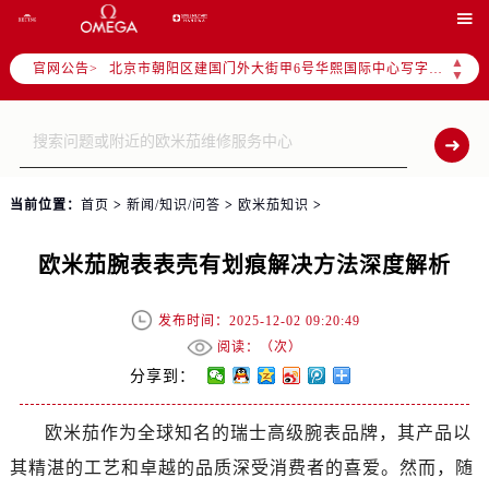
北京市东城区东长安街1号东方广场写字楼W3座6层602室（需提前预约）

北京市朝阳区建国门外大街甲6号华熙国际中心写字楼D座11层1102室（需提前预约）
▲
官网公告>
天津市和平区赤峰道136号天津国际金融中心写字楼26层2603室（需提前预约）
▼
上海市徐汇区虹桥路3号港汇中心写字楼2座37层3705室（需提前预约）
上海市黄浦区南京东路299号宏伊国际广场写字楼8层806室（需提前预约）
南京市秦淮区中山南路1号（新街口）南京中心写字楼22层C1-1室（需提前预约）
常州市新北区龙锦路1590号现代传媒中心写字楼5号楼10层1008室（需提前预约）
当前位置：
首页
>
新闻/知识/问答
>
欧米茄知识
>
徐州市鼓楼区淮海东路29号苏宁广场IFC国际金融中心写字楼35层3508室（需提前预约）
扬州市邗江区国展路29号星耀天地写字楼1号楼18层1803室（需提前预约）
欧米茄腕表表壳有划痕解决方法深度解析
盐城市盐都区世纪大道5号盐城金融城写字楼1号楼16层1604室（需提前预约）
泰州市海陵区永定东路399号置地商务中心东塔写字楼（华润万象城）17层1706室（需提前预约）
发布时间：2025-12-02 09:20:49
阅读：（
次）
宁波市江北区大闸南路500号来福士广场办公楼20层2009室（需提前预约）
分享到：
杭州市上城区钱江路1366号华润大厦写字楼A座5层503-5室（需提前预约）
金华市金东区东市南街777号金华万达广场写字楼4号楼22层2209室（需提前预约）
欧米茄作为全球知名的瑞士高级腕表品牌，其产品以
绍兴市越城区胜利东路379号世茂天际中心写字楼8层805室（需提前预约）
其精湛的工艺和卓越的品质深受消费者的喜爱。然而，随
嘉兴市南湖区广益路705号嘉兴世界贸易中心写字楼A座13层1304室（需提前预约）