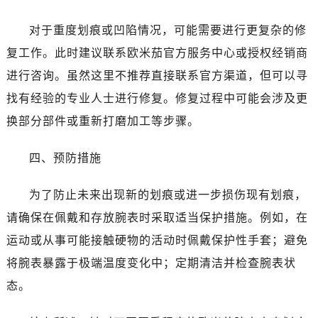
昆明市盘龙区北京路928号同德昆明广场写字楼10层06室（需提前预约）
对于重度划痕或凹陷情况，可能需要进行更复杂的修
石家庄市长安区中山东路39号勒泰中心写字楼B座13层07室（需提前预约）
西安市碑林区南关正街88号华侨城长安国际中心E座6楼10室（需提前预约）
复工作。此时建议联系欧米茄官方服务中心或授权经销商
海口市龙华区金贸东路5号海口华润大厦B座17层1707室（需提前预约）
进行咨询。虽然这里不推荐直接联系官方渠道，但可以寻
唐山市路南区新华东道100号万达广场写字楼A座10层1002室（需提前预约）
找有经验的专业人士进行修复。修复过程中可能会涉及更
台州市椒江区东海大道1800号腾达中心东1幢20楼2002室（需提前预约）
换部分部件或重新打磨加工等步骤。
内蒙古自治区呼和浩特市玉泉区大学西街70号华润万象城写字楼（鄂尔多斯大厦）23层2326室（需提前预约）
甘肃省兰州市七里河区西津西路16号兰州中心写字楼21层2102室（需提前预约）
四、预防措施
重庆市解放碑渝中区民权路28号英利国际金融中心写字楼20层01室（需提前预约）
黑龙江省大庆市萨尔图区会战大街欧米茄售后服务中心（需提前预约）
为了防止未来出现新的划痕或进一步损伤现有划痕，
黑龙江省鹤岗市向阳区红军路欧米茄售后服务中心（需提前预约）
请确保在佩戴和存放腕表时采取适当保护措施。例如，在
黑龙江省黑河市爱辉区中央街欧米茄售后服务中心（需提前预约）
运动或从事可能接触硬物的活动时佩戴保护性手套；避免
黑龙江省鸡西市鸡冠区红军路欧米茄售后服务中心（需提前预约）
将腕表暴露于极端温度变化中；定期清洁并检查腕表状
黑龙江省佳木斯市向阳区长安路欧米茄售后服务中心（需提前预约）
态。
黑龙江省牡丹江市东安区太平路欧米茄售后服务中心（需提前预约）
黑龙江省七台河市桃山区大同街欧米茄售后服务中心（需提前预约）