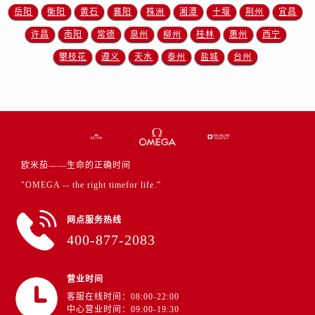
江苏省徐州市鼓楼区淮海东路29号苏宁广场IFC国际金融中心35层3508室欧米茄售后服务中心（需提前预约）
岳阳
衡阳
黄石
襄阳
株洲
湘潭
十堰
荆州
宜昌
江苏省盐城市盐都区世纪大道5号盐城金融城写字楼1号楼16层1604室欧米茄售后服务中心（需提前预约）
许昌
南阳
常德
泉州
柳州
桂林
惠州
西宁
江苏省扬州市邗江区国展路29号星耀天地写字楼1号楼18层1803室欧米茄售后服务中心（需提前预约）
攀枝花
遵义
天水
泰州
盐城
台州
江苏省镇江市京口区中山东路欧米茄售后服务中心（需提前预约）
江西省抚州市临川区赣东大道欧米茄售后服务中心（需提前预约）
江西省赣州市章贡区文清路欧米茄售后服务中心（需提前预约）
江西省吉安市吉州区井冈山大道欧米茄售后服务中心（需提前预约）
江西省景德镇市珠山区珠山中路欧米茄售后服务中心（需提前预约）
欧米茄——生命的正确时间
江西省九江市浔阳区浔阳路欧米茄售后服务中心（需提前预约）
"OMEGA -- the right timefor life.”
江西省南昌市红谷滩新区红谷中大道998号绿地双子塔（中央广场）A1座办公楼14层1407室欧米茄售后服务中心（需提前预约）
江西省萍乡市安源区萍安北大道与康庄路交叉口欧米茄售后服务中心（需提前预约）
网点服务热线
江西省上饶市信州区滨江西路欧米茄售后服务中心（需提前预约）
400-877-2083
江西省新余市渝水区北湖西路欧米茄售后服务中心（需提前预约）
江西省宜春市袁州区中山中路欧米茄售后服务中心（需提前预约）
营业时间
江西省鹰潭市月湖区胜利东路欧米茄售后服务中心（需提前预约）
客服在线时间：08:00-22:00
山东省德州市德城区东风中路欧米茄售后服务中心（需提前预约）
中心营业时间：09:00-19:30