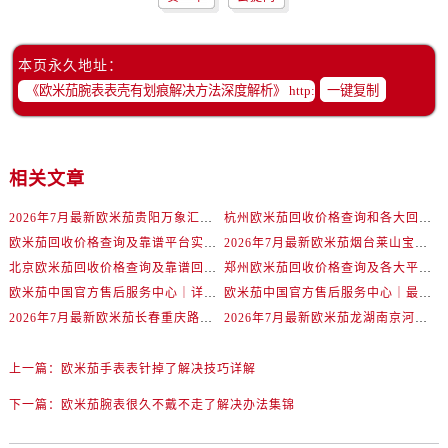
辽宁省丹东市振兴区七经街欧米茄售后服务中心（需提前预约）
辽宁省抚顺市新抚区东一路欧米茄售后服务中心（需提前预约）
本页永久地址：
辽宁省阜新市海州区解放大街欧米茄售后服务中心（需提前预约）
一键复制
辽宁省葫芦岛市连山区中央路欧米茄售后服务中心（需提前预约）
辽宁省锦州市古塔区中央大街欧米茄售后服务中心（需提前预约）
辽宁省辽阳市白塔区新运大街欧米茄售后服务中心（需提前预约）
相关文章
辽宁省盘锦市兴隆台区石油大街欧米茄售后服务中心（需提前预约）
辽宁省铁岭市银州区南马路欧米茄售后服务中心（需提前预约）
2026年7月最新欧米茄贵阳万象汇维修保养服务电话
杭州欧米茄回收价格查询和各大回收平台实测排行（2026年7月最新数据）
辽宁省营口市站前区市府路与渤海大街交叉口欧米茄售后服务中心（需提前预约）
欧米茄回收价格查询及靠谱平台实测排行(2026年7月最新)
2026年7月最新欧米茄烟台莱山宝龙广场维修保养服务电话
辽宁省沈阳市沈河区中街路137号亨得利名表维修授权店1楼欧米茄售后服务中心（需提前预约）
北京欧米茄回收价格查询及靠谱回收平台实测排行（2026年7月最新数据）
郑州欧米茄回收价格查询及各大平台实测排行(2026年7月最新数据)
欧米茄中国官方售后服务中心｜详细地址与售后电话权威信息通知（2026年7月最新）
欧米茄中国官方售后服务中心｜最新维修地址及官方电话权威信息通告（2026年7月最新）
辽宁省沈阳市沈河区中街路83号亨得利名表维修授权店1楼欧米茄售后服务中心（需提前预约）
2026年7月最新欧米茄长春重庆路万达广场维修保养服务电话
2026年7月最新欧米茄龙湖南京河西天街维修保养服务电话
北京市朝阳区建国门外大街甲6号华熙国际中心D座11层1102室欧米茄售后服务中心（需提前预约）
北京市东城区东长安街1号王府井东方广场W3座6层602室欧米茄售后服务中心（需提前预约）
上一篇：
欧米茄手表表针掉了解决技巧详解
河北省保定市竞秀区朝阳北大街北国先天下欧米茄售后服务中心（需提前预约）
下一篇：
欧米茄腕表很久不戴不走了解决办法集锦
内蒙古自治区阿拉善盟市左旗土尔扈特大街欧米茄售后服务中心（需提前预约）
内蒙古自治区巴彦淖尔市临河区新华街欧米茄售后服务中心（需提前预约）