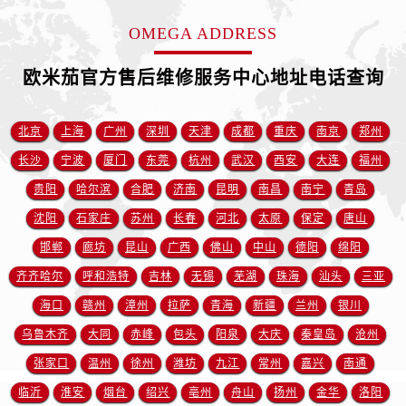
安徽省宿州市埇桥区人民中路欧米茄售后服务中心（需提前预约）
OMEGA ADDRESS
安徽省铜陵市铜官区石城大道欧米茄售后服务中心（需提前预约）
安徽省芜湖市镜湖区中山路步行街欧米茄售后服务中心（需提前预约）
欧米茄官方售后维修服务中心地址电话查询
安徽省宣城市宣州区叠嶂西路欧米茄售后服务中心（需提前预约）
福建省龙岩市新罗区九一南路欧米茄售后服务中心（需提前预约）
北京
上海
广州
深圳
天津
成都
重庆
南京
郑州
福建省南平市建阳区人民西路欧米茄售后服务中心（需提前预约）
长沙
宁波
厦门
东莞
杭州
武汉
西安
大连
福州
福建省宁德市蕉城区天湖东路欧米茄售后服务中心（需提前预约）
贵阳
哈尔滨
合肥
济南
昆明
南昌
南宁
青岛
福建省莆田市城厢区霞林街道荔华东大道欧米茄售后服务中心（需提前预约）
福建省三明市三元区东乾二路欧米茄售后服务中心（需提前预约）
沈阳
石家庄
苏州
长春
河北
太原
保定
唐山
福建省漳州市龙文区步港路欧米茄售后服务中心（需提前预约）
邯郸
廊坊
昆山
广西
佛山
中山
德阳
绵阳
江苏省常州市新北区龙锦路1590号现代传媒中心5号楼10层1008室欧米茄售后服务中心（需提前预约）
齐齐哈尔
呼和浩特
吉林
无锡
芜湖
珠海
汕头
三亚
江苏省淮安市清江浦区淮海北路欧米茄售后服务中心（需提前预约）
海口
赣州
漳州
拉萨
青海
新疆
兰州
银川
江苏省连云港市海州区通灌北路欧米茄售后服务中心（需提前预约）
乌鲁木齐
大同
赤峰
包头
阳泉
大庆
秦皇岛
沧州
江苏省南京市秦淮区中山南路1号南京中心22层22-C1-C3室欧米茄售后服务中心（需提前预约）
张家口
温州
徐州
潍坊
九江
常州
嘉兴
南通
江苏省宿迁市宿城区西湖路欧米茄售后服务中心（需提前预约）
临沂
淮安
烟台
绍兴
亳州
舟山
扬州
金华
洛阳
江苏省泰州市海陵区永定东路399号置地商务中心东塔（华润万象城）17层1706室欧米茄售后服务中心（需提前预约）