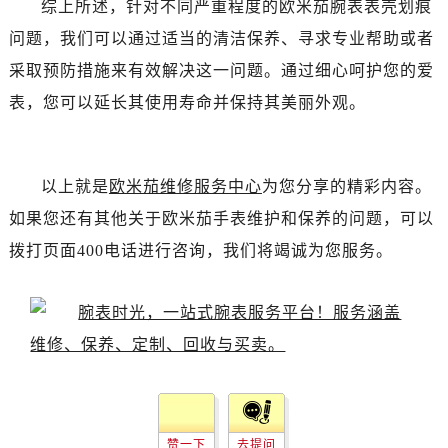
综上所述，针对不同严重程度的欧米茄腕表表壳划痕
黑龙江省齐齐哈尔市龙沙区龙华路欧米茄售后服务中心（需提前预约）
问题，我们可以通过适当的清洁保养、寻求专业帮助或者
黑龙江省双鸭山市尖山区新兴大街欧米茄售后服务中心（需提前预约）
采取预防措施来有效解决这一问题。通过细心呵护您的爱
黑龙江省绥化市北林区新华街与康庄路交叉口欧米茄售后服务中心（需提前预约）
黑龙江省伊春市伊美区通河路欧米茄售后服务中心（需提前预约）
表，您可以延长其使用寿命并保持其美丽外观。
吉林省白城市洮北区明仁南街欧米茄售后服务中心（需提前预约）
吉林省白山市浑江区浑江大街欧米茄售后服务中心（需提前预约）
吉林省吉林市船营区河南街欧米茄售后服务中心（需提前预约）
以上就是
欧米茄维修服务中心
为您分享的精彩内容。
吉林省辽源市龙山区人民大街欧米茄售后服务中心（需提前预约）
如果您还有其他关于欧米茄手表维护和保养的问题，可以
吉林省梅河口市新华街道梅河大街欧米茄售后服务中心（需提前预约）
拨打页面400电话进行咨询，我们将竭诚为您服务。
吉林省四平市铁东区紫气大路与南九经街交汇处欧米茄售后服务中心（需提前预约）
吉林省松原市宁江区五环大街欧米茄售后服务中心（需提前预约）
吉林省通化市东昌区环通乡江南大街欧米茄售后服务中心（需提前预约）
吉林省延边市延吉市解放路欧米茄售后服务中心（需提前预约）
辽宁省鞍山市铁东区站前街欧米茄售后服务中心（需提前预约）
辽宁省本溪市平山区胜利路欧米茄售后服务中心（需提前预约）
辽宁省朝阳市双塔区新华路欧米茄售后服务中心（需提前预约）
赞一下
去提问