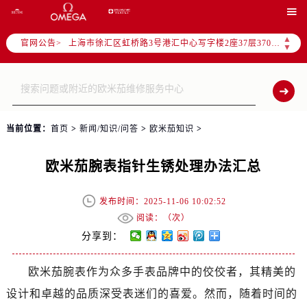
北京市朝阳区建国门外大街甲6号华熙国际中心写字楼D座11层1102室（需提前预约）

天津市和平区赤峰道136号天津国际金融中心写字楼26层2603室（需提前预约）
▲
官网公告>
上海市徐汇区虹桥路3号港汇中心写字楼2座37层3705室（需提前预约）
▼
上海市黄浦区南京东路299号宏伊国际广场写字楼8层806室（需提前预约）
南京市秦淮区中山南路1号（新街口）南京中心写字楼22层C1-1室（需提前预约）
常州市新北区龙锦路1590号现代传媒中心写字楼5号楼10层1008室（需提前预约）
徐州市鼓楼区淮海东路29号苏宁广场IFC国际金融中心写字楼35层3508室（需提前预约）
当前位置：
首页
>
新闻/知识/问答
>
欧米茄知识
>
扬州市邗江区国展路29号星耀天地写字楼1号楼18层1803室（需提前预约）
盐城市盐都区世纪大道5号盐城金融城写字楼1号楼16层1604室（需提前预约）
欧米茄腕表指针生锈处理办法汇总
泰州市海陵区永定东路399号置地商务中心东塔写字楼（华润万象城）17层1706室（需提前预约）
宁波市江北区大闸南路500号来福士广场办公楼20层2009室（需提前预约）
发布时间：2025-11-06 10:02:52
杭州市上城区钱江路1366号华润大厦写字楼A座5层503-5室（需提前预约）
阅读：（
次）
金华市金东区东市南街777号金华万达广场写字楼4号楼22层2209室（需提前预约）
分享到：
绍兴市越城区胜利东路379号世茂天际中心写字楼8层805室（需提前预约）
欧米茄腕表作为众多手表品牌中的佼佼者，其精美的
嘉兴市南湖区广益路705号嘉兴世界贸易中心写字楼A座13层1304室（需提前预约）
设计和卓越的品质深受表迷们的喜爱。然而，随着时间的
南昌市红谷滩新区红谷中大道998号绿地双子塔（中央广场）A1座办公楼14层07室（需提前预约）