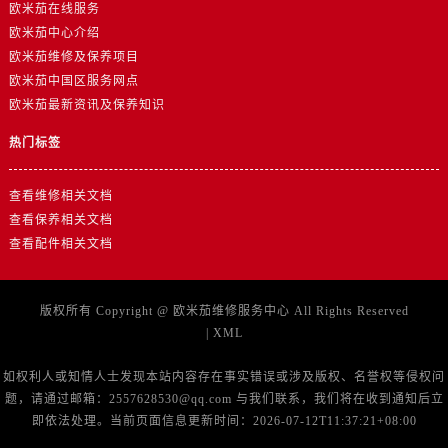
山东省济南市历下区经十路11111号华润中心写字楼（万象城）15层1508室欧米茄售后服务中心（需提前预约）
欧米茄在线服务
欧米茄中心介绍
山东省济宁市任城区太白楼路欧米茄售后服务中心（需提前预约）
欧米茄维修及保养项目
山东省莱芜市文化南路8号银座商城名表维修一楼名表维修欧米茄售后服务中心（需提前预约）
欧米茄中国区服务网点
山东省临沂市兰山区解放路欧米茄售后服务中心（需提前预约）
欧米茄最新资讯及保养知识
山东省日照市东港区烟台路欧米茄售后服务中心（需提前预约）
热门标签
山东省泰安市泰山区财源街道泰山大街欧米茄售后服务中心（需提前预约）
山东省威海市环翠区新威海路89号振华商厦一楼名表维修欧米茄售后服务中心（需提前预约）
查看维修相关文档
山东省潍坊市奎文区东风东街欧米茄售后服务中心（需提前预约）
查看保养相关文档
山东省枣庄市滕州市北辛路与善国路交叉口欧米茄售后服务中心（需提前预约）
查看配件相关文档
山东省淄博市张店区金晶大道欧米茄售后服务中心（需提前预约）
上海市黄浦区南京东路299号宏伊国际广场写字楼8层806室欧米茄售后服务中心（需提前预约）
版权所有 Copyright @
欧米茄维修服务中心
All Rights Reserved
上海市徐汇区虹桥路3号港汇中心2座37层3705室欧米茄售后服务中心（需提前预约）
|
XML
浙江省杭州市上城区钱江路1366号华润大厦A座5层503-5室欧米茄售后服务中心（需提前预约）
浙江省湖州市吴兴区劳动路欧米茄售后服务中心（需提前预约）
如权利人或知情人士发现本站内容存在事实错误或涉及版权、名誉权等侵权问
题，请通过邮箱：2557628530@qq.com 与我们联系，我们将在收到通知后立
浙江省嘉兴市南湖区广益路705号嘉兴世界贸易中心A座13层1304室欧米茄售后服务中心（需提前预约）
即依法处理。当前页面信息更新时间：2026-07-12T11:37:21+08:00
浙江省金华市金东区东市南街777号金华万达广场4号楼22楼2209室欧米茄售后服务中心（需提前预约）