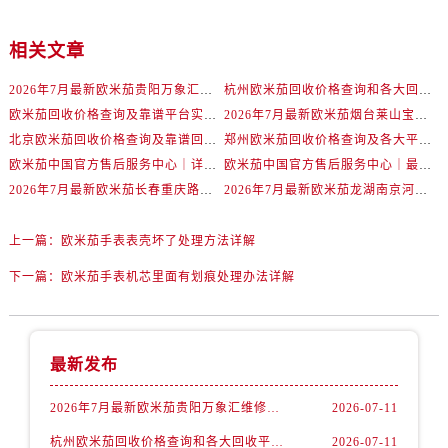
辽宁省抚顺市新抚区东一路欧米茄售后服务中心（需提前预约）
辽宁省阜新市海州区解放大街欧米茄售后服务中心（需提前预约）
相关文章
辽宁省葫芦岛市连山区中央路欧米茄售后服务中心（需提前预约）
2026年7月最新欧米茄贵阳万象汇维修保养服务电话
杭州欧米茄回收价格查询和各大回收平台实测排行（2026年7月最新数据）
辽宁省锦州市古塔区中央大街欧米茄售后服务中心（需提前预约）
欧米茄回收价格查询及靠谱平台实测排行(2026年7月最新)
2026年7月最新欧米茄烟台莱山宝龙广场维修保养服务电话
辽宁省辽阳市白塔区新运大街欧米茄售后服务中心（需提前预约）
北京欧米茄回收价格查询及靠谱回收平台实测排行（2026年7月最新数据）
郑州欧米茄回收价格查询及各大平台实测排行(2026年7月最新数据)
辽宁省盘锦市兴隆台区石油大街欧米茄售后服务中心（需提前预约）
欧米茄中国官方售后服务中心｜详细地址与售后电话权威信息通知（2026年7月最新）
欧米茄中国官方售后服务中心｜最新维修地址及官方电话权威信息通告（2026年7月最新）
辽宁省铁岭市银州区南马路欧米茄售后服务中心（需提前预约）
2026年7月最新欧米茄长春重庆路万达广场维修保养服务电话
2026年7月最新欧米茄龙湖南京河西天街维修保养服务电话
辽宁省营口市站前区市府路与渤海大街交叉口欧米茄售后服务中心（需提前预约）
辽宁省沈阳市沈河区中街路137号亨得利名表维修授权店1楼欧米茄售后服务中心（需提前预约）
上一篇：
欧米茄手表表壳坏了处理方法详解
辽宁省沈阳市沈河区中街路83号亨得利名表维修授权店1楼欧米茄售后服务中心（需提前预约）
下一篇：
欧米茄手表机芯里面有划痕处理办法详解
北京市朝阳区建国门外大街甲6号华熙国际中心D座11层1102室欧米茄售后服务中心（需提前预约）
北京市东城区东长安街1号王府井东方广场W3座6层602室欧米茄售后服务中心（需提前预约）
河北省保定市竞秀区朝阳北大街北国先天下欧米茄售后服务中心（需提前预约）
最新发布
内蒙古自治区阿拉善盟市左旗土尔扈特大街欧米茄售后服务中心（需提前预约）
内蒙古自治区巴彦淖尔市临河区新华街欧米茄售后服务中心（需提前预约）
2026年7月最新欧米茄贵阳万象汇维修保养服务电话
2026-07-11
内蒙古自治区包头市青山区幸福路甲3号王府井百货名表维修欧米茄售后服务中心（需提前预约）
杭州欧米茄回收价格查询和各大回收平台实测排行（2026年7月最新数据）
2026-07-11