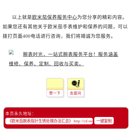
黑龙江省双鸭山市尖山区新兴大街欧米茄售后服务中心（需提前预约）
黑龙江省绥化市北林区新华街与康庄路交叉口欧米茄售后服务中心（需提前预约）
以上就是
欧米茄保养服务中心
为您分享的精彩内容。
黑龙江省伊春市伊美区通河路欧米茄售后服务中心（需提前预约）
如果您还有其他关于欧米茄手表维护和保养的问题，可以
吉林省白城市洮北区明仁南街欧米茄售后服务中心（需提前预约）
吉林省白山市浑江区浑江大街欧米茄售后服务中心（需提前预约）
拨打页面400电话进行咨询，我们将竭诚为您服务。
吉林省吉林市船营区河南街欧米茄售后服务中心（需提前预约）
吉林省辽源市龙山区人民大街欧米茄售后服务中心（需提前预约）
吉林省梅河口市新华街道梅河大街欧米茄售后服务中心（需提前预约）
吉林省四平市铁东区紫气大路与南九经街交汇处欧米茄售后服务中心（需提前预约）
吉林省松原市宁江区五环大街欧米茄售后服务中心（需提前预约）
吉林省通化市东昌区环通乡江南大街欧米茄售后服务中心（需提前预约）
吉林省延边市延吉市解放路欧米茄售后服务中心（需提前预约）
赞一下
去提问
辽宁省鞍山市铁东区站前街欧米茄售后服务中心（需提前预约）
辽宁省本溪市平山区胜利路欧米茄售后服务中心（需提前预约）
本页永久地址：
辽宁省朝阳市双塔区新华路欧米茄售后服务中心（需提前预约）
一键复制
辽宁省丹东市振兴区七经街欧米茄售后服务中心（需提前预约）