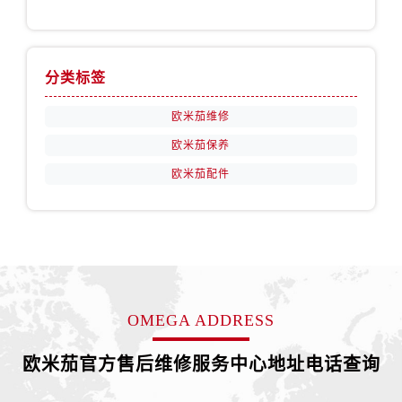
山西省运城市盐湖区河东街欧米茄售后服务中心（需提前预约）
山西省长治市潞州区英雄中路欧米茄售后服务中心（需提前预约）
山西省太原市迎泽区迎泽街道解放路15号亨得利名表维修授权店3楼欧米茄售后服务中心（需提前预约）
分类标签
天津市和平区赤峰道136号天津国际金融中心26层2603室欧米茄售后服务中心（需提前预约）
安徽省安庆市迎江区人民路欧米茄售后服务中心（需提前预约）
欧米茄维修
安徽省蚌埠市蚌山区淮河路欧米茄售后服务中心（需提前预约）
欧米茄保养
安徽省亳州市谯城区魏武大道欧米茄售后服务中心（需提前预约）
欧米茄配件
安徽省池州市贵池区长江路欧米茄售后服务中心（需提前预约）
安徽省滁州市琅琊区南谯北路欧米茄售后服务中心（需提前预约）
安徽省阜阳市颍州区颍州北路欧米茄售后服务中心（需提前预约）
安徽省淮北市相山区淮海路欧米茄售后服务中心（需提前预约）
安徽省淮南市田家庵区国庆中路欧米茄售后服务中心（需提前预约）
安徽省黄山市屯溪区黄山西路欧米茄售后服务中心（需提前预约）
OMEGA ADDRESS
安徽省六安市金安区解放中路欧米茄售后服务中心（需提前预约）
安徽省马鞍山市雨山区湖南西路欧米茄售后服务中心（需提前预约）
欧米茄官方售后维修服务中心地址电话查询
安徽省宿州市埇桥区人民中路欧米茄售后服务中心（需提前预约）