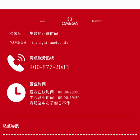
江苏省盐城市盐都区世纪大道5号盐城金融城写字楼1号楼16层1604室欧米茄售后服务中心（需提前预约）
江苏省扬州市邗江区国展路29号星耀天地写字楼1号楼18层1803室欧米茄售后服务中心（需提前预约）
江苏省镇江市京口区中山东路欧米茄售后服务中心（需提前预约）
江西省抚州市临川区赣东大道欧米茄售后服务中心（需提前预约）
欧米茄——生命的正确时间
江西省赣州市章贡区文清路欧米茄售后服务中心（需提前预约）
"OMEGA -- the right timefor life.”
江西省吉安市吉州区井冈山大道欧米茄售后服务中心（需提前预约）
江西省景德镇市珠山区珠山中路欧米茄售后服务中心（需提前预约）
网点服务热线
江西省九江市浔阳区浔阳路欧米茄售后服务中心（需提前预约）
400-877-2083
江西省南昌市红谷滩新区红谷中大道998号绿地双子塔（中央广场）A1座办公楼14层1407室欧米茄售后服务中心（需提前预约）
江西省萍乡市安源区萍安北大道与康庄路交叉口欧米茄售后服务中心（需提前预约）
营业时间
江西省上饶市信州区滨江西路欧米茄售后服务中心（需提前预约）
客服在线时间：08:00-22:00
中心营业时间：09:00-19:30
江西省新余市渝水区北湖西路欧米茄售后服务中心（需提前预约）
客服及中心节假日不休
江西省宜春市袁州区中山中路欧米茄售后服务中心（需提前预约）
江西省鹰潭市月湖区胜利东路欧米茄售后服务中心（需提前预约）
山东省德州市德城区东风中路欧米茄售后服务中心（需提前预约）
站点导航
山东省东营市东营区济南路欧米茄售后服务中心（需提前预约）