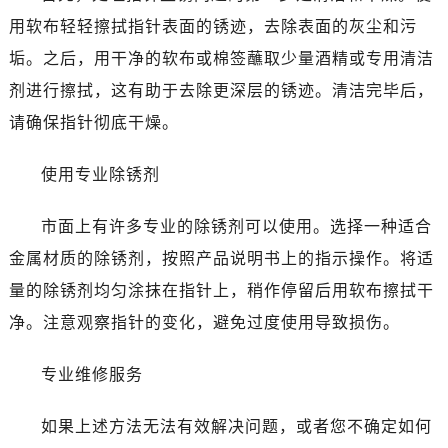
哈尔滨市道里区友谊西路600号富力中心T2座写字楼29层03室（需提前预约）
用软布轻轻擦拭指针表面的锈迹，去除表面的灰尘和污
大连市中山区人民路15号国际金融大厦7层G室（需提前预约）
垢。之后，用干净的软布或棉签蘸取少量酒精或专用清洁
佛山市禅城区季华五路57号万科金融中心C座12层1205室（需提前预约）
剂进行擦拭，这有助于去除更深层的锈迹。清洁完毕后，
东莞市东城街道鸿福东路1号民盈国贸中心T1写字楼9层907室（需提前预约）
无锡市梁溪区人民中路139号恒隆广场写字楼1座11层1104室（需提前预约）
请确保指针彻底干燥。
南通市崇川区工农路57号圆融广场写字楼16层1603室（需提前预约）
使用专业除锈剂
苏州市苏州工业园区星港街199号苏州中心办公楼C座22层08室（需提前预约）
武汉市江汉区解放大道686号世界贸易大厦38层09室（需提前预约）
市面上有许多专业的除锈剂可以使用。选择一种适合
南宁市青秀区金湖路59号地王大厦12楼1224室（需提前预约）
金属材质的除锈剂，按照产品说明书上的指示操作。将适
合肥市蜀山区潜山路111号万象城华润大厦B座12楼03室（需提前预约）
泉州市丰泽区宝洲路729号浦西万达中心写字楼A座7楼709室（需提前预约）
量的除锈剂均匀涂抹在指针上，稍作停留后用软布擦拭干
青岛市南区山东路6号华润大厦B座22层04室（需提前预约）
净。注意观察指针的变化，避免过度使用导致损伤。
烟台市芝罘区胜利路139号万达金融中心A座907室（需提前预约）
长春市朝阳区西安大路727号中银大厦A座(旺进大厦)18层09室（需提前预约）
专业维修服务
贵阳市南明区都司高架桥路33号亨特国际金融中心14楼14D（需提前预约）
如果上述方法无法有效解决问题，或者您不确定如何
昆明市盘龙区北京路928号同德昆明广场写字楼10层06室（需提前预约）