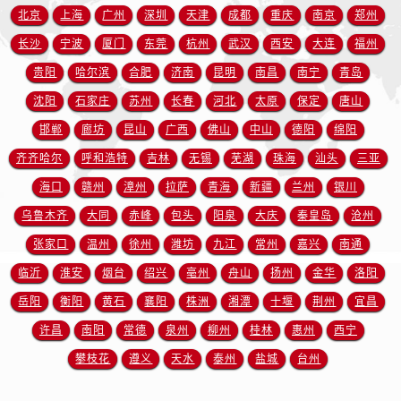
安徽省铜陵市铜官区石城大道欧米茄售后服务中心（需提前预约）
北京
上海
广州
深圳
天津
成都
重庆
南京
郑州
安徽省芜湖市镜湖区中山路步行街欧米茄售后服务中心（需提前预约）
长沙
宁波
厦门
东莞
杭州
武汉
西安
大连
福州
安徽省宣城市宣州区叠嶂西路欧米茄售后服务中心（需提前预约）
贵阳
哈尔滨
合肥
济南
昆明
南昌
南宁
青岛
福建省龙岩市新罗区九一南路欧米茄售后服务中心（需提前预约）
沈阳
石家庄
苏州
长春
河北
太原
保定
唐山
福建省南平市建阳区人民西路欧米茄售后服务中心（需提前预约）
邯郸
廊坊
昆山
广西
佛山
中山
德阳
绵阳
福建省宁德市蕉城区天湖东路欧米茄售后服务中心（需提前预约）
福建省莆田市城厢区霞林街道荔华东大道欧米茄售后服务中心（需提前预约）
齐齐哈尔
呼和浩特
吉林
无锡
芜湖
珠海
汕头
三亚
福建省三明市三元区东乾二路欧米茄售后服务中心（需提前预约）
海口
赣州
漳州
拉萨
青海
新疆
兰州
银川
福建省漳州市龙文区步港路欧米茄售后服务中心（需提前预约）
乌鲁木齐
大同
赤峰
包头
阳泉
大庆
秦皇岛
沧州
江苏省常州市新北区龙锦路1590号现代传媒中心5号楼10层1008室欧米茄售后服务中心（需提前预约）
张家口
温州
徐州
潍坊
九江
常州
嘉兴
南通
江苏省淮安市清江浦区淮海北路欧米茄售后服务中心（需提前预约）
临沂
淮安
烟台
绍兴
亳州
舟山
扬州
金华
洛阳
江苏省连云港市海州区通灌北路欧米茄售后服务中心（需提前预约）
岳阳
衡阳
黄石
襄阳
株洲
湘潭
十堰
荆州
宜昌
江苏省南京市秦淮区中山南路1号南京中心22层22-C1-C3室欧米茄售后服务中心（需提前预约）
许昌
南阳
常德
泉州
柳州
桂林
惠州
西宁
江苏省宿迁市宿城区西湖路欧米茄售后服务中心（需提前预约）
江苏省泰州市海陵区永定东路399号置地商务中心东塔（华润万象城）17层1706室欧米茄售后服务中心（需提前预约）
攀枝花
遵义
天水
泰州
盐城
台州
江苏省徐州市鼓楼区淮海东路29号苏宁广场IFC国际金融中心35层3508室欧米茄售后服务中心（需提前预约）