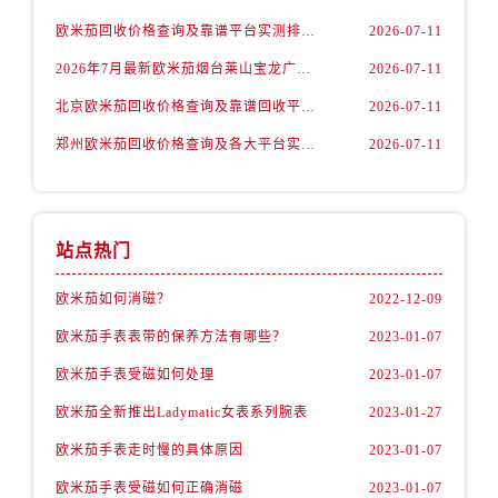
内蒙古自治区赤峰市红山区哈达街欧米茄售后服务中心（需提前预约）
欧米茄回收价格查询及靠谱平台实测排行(2026年7月最新)
2026-07-11
内蒙古自治区鄂尔多斯市东胜区伊金霍洛街欧米茄售后服务中心（需提前预约）
2026年7月最新欧米茄烟台莱山宝龙广场维修保养服务电话
2026-07-11
内蒙古自治区呼伦贝尔市海拉尔区中央街欧米茄售后服务中心（需提前预约）
内蒙古自治区通辽市科尔沁区明仁大街欧米茄售后服务中心（需提前预约）
北京欧米茄回收价格查询及靠谱回收平台实测排行（2026年7月最新数据）
2026-07-11
内蒙古自治区乌海市海勃湾区人民南路欧米茄售后服务中心（需提前预约）
郑州欧米茄回收价格查询及各大平台实测排行(2026年7月最新数据)
2026-07-11
内蒙古自治区乌兰察布市集宁区恩和大街欧米茄售后服务中心（需提前预约）
内蒙古自治区锡林郭勒盟市锡林浩特市光明街与额尔敦路交叉口欧米茄售后服务中心（需提前预约）
内蒙古自治区兴安盟市乌兰浩特市兴安大街欧米茄售后服务中心（需提前预约）
站点热门
山西省大同市平城区迎宾街欧米茄售后服务中心（需提前预约）
山西省晋城市城区黄华街欧米茄售后服务中心（需提前预约）
欧米茄如何消磁？
2022-12-09
山西省晋中市榆次区顺城街欧米茄售后服务中心（需提前预约）
欧米茄手表表带的保养方法有哪些？
2023-01-07
山西省临汾市尧都区解放路欧米茄售后服务中心（需提前预约）
欧米茄手表受磁如何处理
2023-01-07
山西省吕梁市离石区永宁中路与建设街交叉口欧米茄售后服务中心（需提前预约）
欧米茄全新推出Ladymatic女表系列腕表
2023-01-27
山西省朔州市朔城区怡西路与鄯阳西街交汇处欧米茄售后服务中心（需提前预约）
山西省忻州市忻府区和平东街与七一南路交叉口欧米茄售后服务中心（需提前预约）
欧米茄手表走时慢的具体原因
2023-01-07
山西省阳泉市郊区平阳东街与新城大道交叉口欧米茄售后服务中心（需提前预约）
欧米茄手表受磁如何正确消磁
2023-01-07