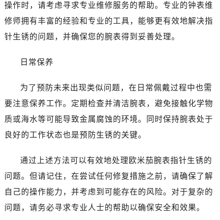
石家庄市长安区中山东路39号勒泰中心写字楼B座13层07室（需提前预约）
操作时，请考虑寻求专业维修服务的帮助。专业的钟表维
西安市碑林区南关正街88号华侨城长安国际中心E座6楼10室（需提前预约）
修师拥有丰富的经验和专业的工具，能够更有效地解决指
海口市龙华区金贸东路5号海口华润大厦B座17层1707室（需提前预约）
针生锈的问题，并确保您的腕表得到妥善处理。
唐山市路南区新华东道100号万达广场写字楼A座10层1002室（需提前预约）
台州市椒江区东海大道1800号腾达中心东1幢20楼2002室（需提前预约）
日常保养
内蒙古自治区呼和浩特市玉泉区大学西街70号华润万象城写字楼（鄂尔多斯大厦）23层2326室（需提前预约）
甘肃省兰州市七里河区西津西路16号兰州中心写字楼21层2102室（需提前预约）
为了预防未来出现类似问题，在日常佩戴过程中也需
重庆市解放碑渝中区民权路28号英利国际金融中心写字楼20层01室（需提前预约）
要注意保养工作。定期检查并清洁腕表，避免接触化学物
黑龙江省大庆市萨尔图区会战大街欧米茄售后服务中心（需提前预约）
质或海水等可能导致金属腐蚀的环境。同时保持腕表处于
黑龙江省鹤岗市向阳区红军路欧米茄售后服务中心（需提前预约）
良好的工作状态也是预防生锈的关键。
黑龙江省黑河市爱辉区中央街欧米茄售后服务中心（需提前预约）
黑龙江省鸡西市鸡冠区红军路欧米茄售后服务中心（需提前预约）
通过上述方法可以有效地处理欧米茄腕表指针生锈的
黑龙江省佳木斯市向阳区长安路欧米茄售后服务中心（需提前预约）
问题。但请记住，在尝试任何修复措施之前，请确保了解
黑龙江省牡丹江市东安区太平路欧米茄售后服务中心（需提前预约）
自己的操作能力，并考虑到可能存在的风险。对于复杂的
黑龙江省七台河市桃山区大同街欧米茄售后服务中心（需提前预约）
问题，请务必寻求专业人士的帮助以确保安全和效果。
黑龙江省齐齐哈尔市龙沙区龙华路欧米茄售后服务中心（需提前预约）