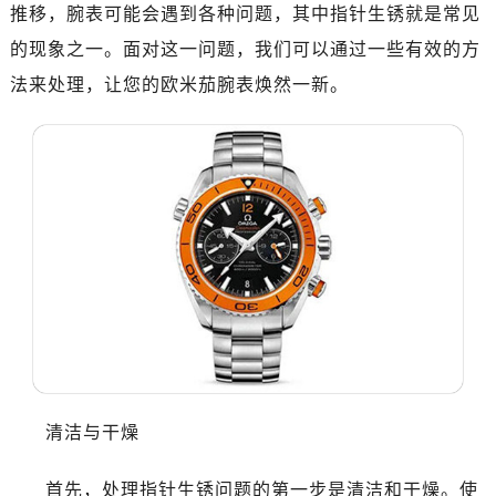
济南市历下区经十路11111号华润中心写字楼（万象城）15层1508室（需提前预约）
推移，腕表可能会遇到各种问题，其中指针生锈就是常见
广州市天河区天河路230号万菱汇国际中心写字楼A塔7层704室（需提前预约）
的现象之一。面对这一问题，我们可以通过一些有效的方
广州市越秀区环市东路371-375号世界贸易中心大厦南塔写字楼15层07室（需提前预约）
法来处理，让您的欧米茄腕表焕然一新。
深圳市罗湖区深南东路5001号华润大厦写字楼17层1701室（需提前预约）
惠州市惠城区江北文昌一路7号华贸大厦写字楼1座30层05室（需提前预约）
厦门市思明区湖滨东路95号华润大厦写字楼B座11层1104室（需提前预约）
福州市鼓楼区五四路128-1号恒力城写字楼15层03室（需提前预约）
成都市锦江区人民东路6号SAC东原中心写字楼24层2406B室（需提前预约）
重庆市江北区观音桥步行街2号融恒时代广场写字楼9层902室（需提前预约）
长沙市芙蓉区定王台街道建湘路393号世茂环球金融中心写字楼（芙蓉广场）10层13室（需提前预约）
郑州市二七区铭功路10号华润大厦写字楼29层2905室（需提前预约）
太原市迎泽区解放路15号亨得利名表服务中心（品牌授权店）3层整层（需提前预约）
沈阳市沈河区中街路137号亨得利名表服务中心（品牌授权店）1层整层（需提前预约）
沈阳市沈河区中街路83号亨得利名表服务中心（品牌授权店）1层整层（需提前预约）
清洁与干燥
乌鲁木齐市天山区红山路26号时代广场（CCMALL）C座17层17-B（需提前预约）
温州市鹿城区锦绣路1067号置信广场10层1015室（需提前预约）
首先，处理指针生锈问题的第一步是清洁和干燥。使