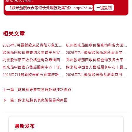
本页永久地址：
辽宁省抚顺市新抚区东一路欧米茄售后服务中心（需提前预约）
一键复制
辽宁省阜新市海州区解放大街欧米茄售后服务中心（需提前预约）
辽宁省葫芦岛市连山区中央路欧米茄售后服务中心（需提前预约）
辽宁省锦州市古塔区中央大街欧米茄售后服务中心（需提前预约）
相关文章
辽宁省辽阳市白塔区新运大街欧米茄售后服务中心（需提前预约）
辽宁省盘锦市兴隆台区石油大街欧米茄售后服务中心（需提前预约）
2026年7月最新欧米茄贵阳万象汇维修保养服务电话
杭州欧米茄回收价格查询和各大回收平台实测排行（2026年7月最新数据）
辽宁省铁岭市银州区南马路欧米茄售后服务中心（需提前预约）
欧米茄回收价格查询及靠谱平台实测排行(2026年7月最新)
2026年7月最新欧米茄烟台莱山宝龙广场维修保养服务电话
辽宁省营口市站前区市府路与渤海大街交叉口欧米茄售后服务中心（需提前预约）
北京欧米茄回收价格查询及靠谱回收平台实测排行（2026年7月最新数据）
郑州欧米茄回收价格查询及各大平台实测排行(2026年7月最新数据)
欧米茄中国官方售后服务中心｜详细地址与售后电话权威信息通知（2026年7月最新）
欧米茄中国官方售后服务中心｜最新维修地址及官方电话权威信息通告（2026年7月最新）
辽宁省沈阳市沈河区中街路137号亨得利名表维修授权店1楼欧米茄售后服务中心（需提前预约）
2026年7月最新欧米茄长春重庆路万达广场维修保养服务电话
2026年7月最新欧米茄龙湖南京河西天街维修保养服务电话
辽宁省沈阳市沈河区中街路83号亨得利名表维修授权店1楼欧米茄售后服务中心（需提前预约）
北京市朝阳区建国门外大街甲6号华熙国际中心D座11层1102室欧米茄售后服务中心（需提前预约）
上一篇：
欧米茄表蒙有划痕处理技巧盘点
北京市东城区东长安街1号王府井东方广场W3座6层602室欧米茄售后服务中心（需提前预约）
下一篇：
欧米茄腕表表壳破裂是啥原因
河北省保定市竞秀区朝阳北大街北国先天下欧米茄售后服务中心（需提前预约）
内蒙古自治区阿拉善盟市左旗土尔扈特大街欧米茄售后服务中心（需提前预约）
内蒙古自治区巴彦淖尔市临河区新华街欧米茄售后服务中心（需提前预约）
最新发布
内蒙古自治区包头市青山区幸福路甲3号王府井百货名表维修欧米茄售后服务中心（需提前预约）