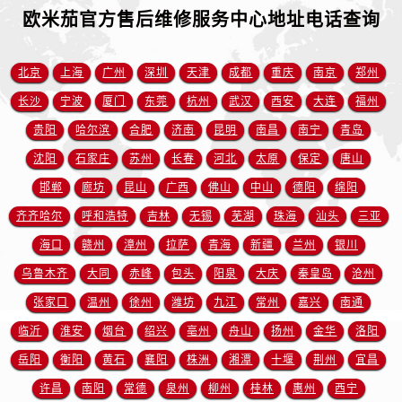
安徽省铜陵市铜官区石城大道欧米茄售后服务中心（需提前预约）
欧米茄官方售后维修服务中心地址电话查询
安徽省芜湖市镜湖区中山路步行街欧米茄售后服务中心（需提前预约）
安徽省宣城市宣州区叠嶂西路欧米茄售后服务中心（需提前预约）
北京
上海
广州
深圳
天津
成都
重庆
南京
郑州
福建省龙岩市新罗区九一南路欧米茄售后服务中心（需提前预约）
长沙
宁波
厦门
东莞
杭州
武汉
西安
大连
福州
福建省南平市建阳区人民西路欧米茄售后服务中心（需提前预约）
贵阳
哈尔滨
合肥
济南
昆明
南昌
南宁
青岛
福建省宁德市蕉城区天湖东路欧米茄售后服务中心（需提前预约）
福建省莆田市城厢区霞林街道荔华东大道欧米茄售后服务中心（需提前预约）
沈阳
石家庄
苏州
长春
河北
太原
保定
唐山
福建省三明市三元区东乾二路欧米茄售后服务中心（需提前预约）
邯郸
廊坊
昆山
广西
佛山
中山
德阳
绵阳
福建省漳州市龙文区步港路欧米茄售后服务中心（需提前预约）
齐齐哈尔
呼和浩特
吉林
无锡
芜湖
珠海
汕头
三亚
江苏省常州市新北区龙锦路1590号现代传媒中心5号楼10层1008室欧米茄售后服务中心（需提前预约）
海口
赣州
漳州
拉萨
青海
新疆
兰州
银川
江苏省淮安市清江浦区淮海北路欧米茄售后服务中心（需提前预约）
乌鲁木齐
大同
赤峰
包头
阳泉
大庆
秦皇岛
沧州
江苏省连云港市海州区通灌北路欧米茄售后服务中心（需提前预约）
张家口
温州
徐州
潍坊
九江
常州
嘉兴
南通
江苏省南京市秦淮区中山南路1号南京中心22层22-C1-C3室欧米茄售后服务中心（需提前预约）
临沂
淮安
烟台
绍兴
亳州
舟山
扬州
金华
洛阳
江苏省宿迁市宿城区西湖路欧米茄售后服务中心（需提前预约）
江苏省泰州市海陵区永定东路399号置地商务中心东塔（华润万象城）17层1706室欧米茄售后服务中心（需提前预约）
岳阳
衡阳
黄石
襄阳
株洲
湘潭
十堰
荆州
宜昌
江苏省徐州市鼓楼区淮海东路29号苏宁广场IFC国际金融中心35层3508室欧米茄售后服务中心（需提前预约）
许昌
南阳
常德
泉州
柳州
桂林
惠州
西宁