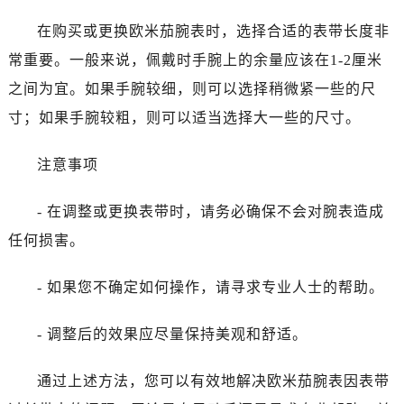
石家庄市长安区中山东路39号勒泰中心写字楼B座13层07室（需提前预约）
在购买或更换欧米茄腕表时，选择合适的表带长度非
西安市碑林区南关正街88号华侨城长安国际中心E座6楼10室（需提前预约）
海口市龙华区金贸东路5号海口华润大厦B座17层1707室（需提前预约）
常重要。一般来说，佩戴时手腕上的余量应该在1-2厘米
唐山市路南区新华东道100号万达广场写字楼A座10层1002室（需提前预约）
之间为宜。如果手腕较细，则可以选择稍微紧一些的尺
台州市椒江区东海大道1800号腾达中心东1幢20楼2002室（需提前预约）
寸；如果手腕较粗，则可以适当选择大一些的尺寸。
内蒙古自治区呼和浩特市玉泉区大学西街70号华润万象城写字楼（鄂尔多斯大厦）23层2326室（需提前预约）
甘肃省兰州市七里河区西津西路16号兰州中心写字楼21层2102室（需提前预约）
注意事项
重庆市解放碑渝中区民权路28号英利国际金融中心写字楼20层01室（需提前预约）
黑龙江省大庆市萨尔图区会战大街欧米茄售后服务中心（需提前预约）
- 在调整或更换表带时，请务必确保不会对腕表造成
黑龙江省鹤岗市向阳区红军路欧米茄售后服务中心（需提前预约）
任何损害。
黑龙江省黑河市爱辉区中央街欧米茄售后服务中心（需提前预约）
黑龙江省鸡西市鸡冠区红军路欧米茄售后服务中心（需提前预约）
- 如果您不确定如何操作，请寻求专业人士的帮助。
黑龙江省佳木斯市向阳区长安路欧米茄售后服务中心（需提前预约）
- 调整后的效果应尽量保持美观和舒适。
黑龙江省牡丹江市东安区太平路欧米茄售后服务中心（需提前预约）
黑龙江省七台河市桃山区大同街欧米茄售后服务中心（需提前预约）
通过上述方法，您可以有效地解决欧米茄腕表因表带
黑龙江省齐齐哈尔市龙沙区龙华路欧米茄售后服务中心（需提前预约）