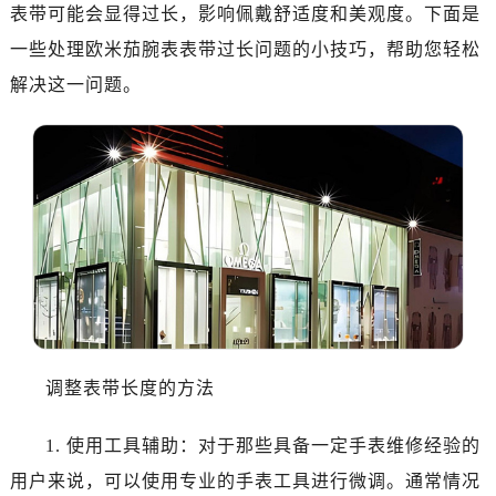
济南市历下区经十路11111号华润中心写字楼（万象城）15层1508室（需提前预约）
表带可能会显得过长，影响佩戴舒适度和美观度。下面是
广州市天河区天河路230号万菱汇国际中心写字楼A塔7层704室（需提前预约）
一些处理欧米茄腕表表带过长问题的小技巧，帮助您轻松
广州市越秀区环市东路371-375号世界贸易中心大厦南塔写字楼15层07室（需提前预约）
解决这一问题。
深圳市罗湖区深南东路5001号华润大厦写字楼17层1701室（需提前预约）
惠州市惠城区江北文昌一路7号华贸大厦写字楼1座30层05室（需提前预约）
厦门市思明区湖滨东路95号华润大厦写字楼B座11层1104室（需提前预约）
福州市鼓楼区五四路128-1号恒力城写字楼15层03室（需提前预约）
成都市锦江区人民东路6号SAC东原中心写字楼24层2406B室（需提前预约）
重庆市江北区观音桥步行街2号融恒时代广场写字楼9层902室（需提前预约）
长沙市芙蓉区定王台街道建湘路393号世茂环球金融中心写字楼（芙蓉广场）10层13室（需提前预约）
郑州市二七区铭功路10号华润大厦写字楼29层2905室（需提前预约）
太原市迎泽区解放路15号亨得利名表服务中心（品牌授权店）3层整层（需提前预约）
沈阳市沈河区中街路137号亨得利名表服务中心（品牌授权店）1层整层（需提前预约）
调整表带长度的方法
沈阳市沈河区中街路83号亨得利名表服务中心（品牌授权店）1层整层（需提前预约）
乌鲁木齐市天山区红山路26号时代广场（CCMALL）C座17层17-B（需提前预约）
1. 使用工具辅助：对于那些具备一定手表维修经验的
温州市鹿城区锦绣路1067号置信广场10层1015室（需提前预约）
用户来说，可以使用专业的手表工具进行微调。通常情况