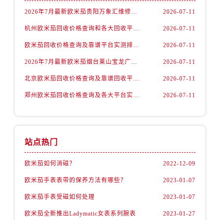
内蒙古自治区赤峰市红山区哈达街欧米茄售后服务中心（需提前预约）
2026年7月最新欧米茄贵阳万象汇维修保养服务电话
2026-07-11
内蒙古自治区鄂尔多斯市东胜区伊金霍洛街欧米茄售后服务中心（需提前预约）
杭州欧米茄回收价格查询和各大回收平台实测排行（2026年7月最新数据）
2026-07-11
内蒙古自治区呼伦贝尔市海拉尔区中央街欧米茄售后服务中心（需提前预约）
内蒙古自治区通辽市科尔沁区明仁大街欧米茄售后服务中心（需提前预约）
欧米茄回收价格查询及靠谱平台实测排行(2026年7月最新)
2026-07-11
内蒙古自治区乌海市海勃湾区人民南路欧米茄售后服务中心（需提前预约）
2026年7月最新欧米茄烟台莱山宝龙广场维修保养服务电话
2026-07-11
内蒙古自治区乌兰察布市集宁区恩和大街欧米茄售后服务中心（需提前预约）
北京欧米茄回收价格查询及靠谱回收平台实测排行（2026年7月最新数据）
2026-07-11
内蒙古自治区锡林郭勒盟市锡林浩特市光明街与额尔敦路交叉口欧米茄售后服务中心（需提前预约）
郑州欧米茄回收价格查询及各大平台实测排行(2026年7月最新数据)
2026-07-11
内蒙古自治区兴安盟市乌兰浩特市兴安大街欧米茄售后服务中心（需提前预约）
山西省大同市平城区迎宾街欧米茄售后服务中心（需提前预约）
山西省晋城市城区黄华街欧米茄售后服务中心（需提前预约）
山西省晋中市榆次区顺城街欧米茄售后服务中心（需提前预约）
站点热门
山西省临汾市尧都区解放路欧米茄售后服务中心（需提前预约）
欧米茄如何消磁？
2022-12-09
山西省吕梁市离石区永宁中路与建设街交叉口欧米茄售后服务中心（需提前预约）
欧米茄手表表带的保养方法有哪些？
2023-01-07
山西省朔州市朔城区怡西路与鄯阳西街交汇处欧米茄售后服务中心（需提前预约）
山西省忻州市忻府区和平东街与七一南路交叉口欧米茄售后服务中心（需提前预约）
欧米茄手表受磁如何处理
2023-01-07
山西省阳泉市郊区平阳东街与新城大道交叉口欧米茄售后服务中心（需提前预约）
欧米茄全新推出Ladymatic女表系列腕表
2023-01-27