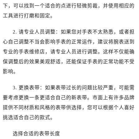
哈尔滨市道里区友谊西路600号富力中心T2座写字楼29层03室（需提前预约）
下，可以找到一个适合的点进行轻微剪裁，并使用相应的
大连市中山区人民路15号国际金融大厦7层G室（需提前预约）
工具进行打磨和固定。
佛山市禅城区季华五路57号万科金融中心C座12层1205室（需提前预约）
东莞市东城街道鸿福东路1号民盈国贸中心T1写字楼9层907室（需提前预约）
2. 请专业人员调整：如果您对手表不太熟悉，或者担
无锡市梁溪区人民中路139号恒隆广场写字楼1座11层1104室（需提前预约）
心自己调整不当会影响手表的正常运作，建议将腕表送到
南通市崇川区工农路57号圆融广场写字楼16层1603室（需提前预约）
专业的手表维修店，请专业人员进行调整。这样不仅能确
苏州市苏州工业园区星港街199号苏州中心办公楼C座22层08室（需提前预约）
保调整后的效果美观舒适，还能保证手表的正常功能不受
武汉市江汉区解放大道686号世界贸易大厦38层09室（需提前预约）
影响。
南宁市青秀区金湖路59号地王大厦12楼1224室（需提前预约）
合肥市蜀山区潜山路111号万象城华润大厦B座12楼03室（需提前预约）
3. 更换表带：如果表带过长的问题比较严重，可能需
泉州市丰泽区宝洲路729号浦西万达中心写字楼A座7楼709室（需提前预约）
要考虑更换一条更适合自己的新表带。市面上有许多品牌
青岛市南区山东路6号华润大厦B座22层04室（需提前预约）
烟台市芝罘区胜利路139号万达金融中心A座907室（需提前预约）
提供不同材质和风格的表带供选择，您可以根据个人喜好
长春市朝阳区西安大路727号中银大厦A座(旺进大厦)18层09室（需提前预约）
挑选适合自己的款式。
贵阳市南明区都司高架桥路33号亨特国际金融中心14楼14D（需提前预约）
昆明市盘龙区北京路928号同德昆明广场写字楼10层06室（需提前预约）
选择合适的表带长度