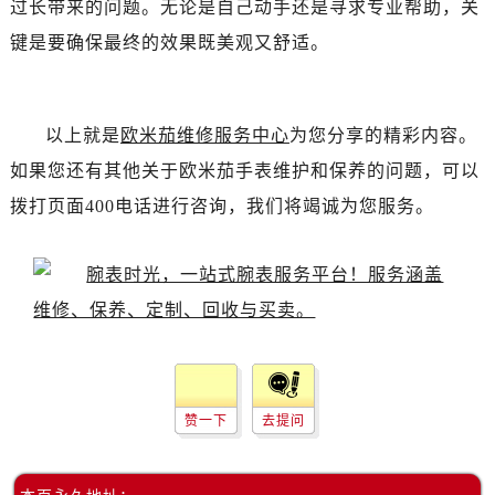
过长带来的问题。无论是自己动手还是寻求专业帮助，关
黑龙江省双鸭山市尖山区新兴大街欧米茄售后服务中心（需提前预约）
黑龙江省绥化市北林区新华街与康庄路交叉口欧米茄售后服务中心（需提前预约）
键是要确保最终的效果既美观又舒适。
黑龙江省伊春市伊美区通河路欧米茄售后服务中心（需提前预约）
吉林省白城市洮北区明仁南街欧米茄售后服务中心（需提前预约）
吉林省白山市浑江区浑江大街欧米茄售后服务中心（需提前预约）
以上就是
欧米茄维修服务中心
为您分享的精彩内容。
吉林省吉林市船营区河南街欧米茄售后服务中心（需提前预约）
如果您还有其他关于欧米茄手表维护和保养的问题，可以
吉林省辽源市龙山区人民大街欧米茄售后服务中心（需提前预约）
拨打页面400电话进行咨询，我们将竭诚为您服务。
吉林省梅河口市新华街道梅河大街欧米茄售后服务中心（需提前预约）
吉林省四平市铁东区紫气大路与南九经街交汇处欧米茄售后服务中心（需提前预约）
吉林省松原市宁江区五环大街欧米茄售后服务中心（需提前预约）
吉林省通化市东昌区环通乡江南大街欧米茄售后服务中心（需提前预约）
吉林省延边市延吉市解放路欧米茄售后服务中心（需提前预约）
辽宁省鞍山市铁东区站前街欧米茄售后服务中心（需提前预约）
辽宁省本溪市平山区胜利路欧米茄售后服务中心（需提前预约）
赞一下
去提问
辽宁省朝阳市双塔区新华路欧米茄售后服务中心（需提前预约）
辽宁省丹东市振兴区七经街欧米茄售后服务中心（需提前预约）