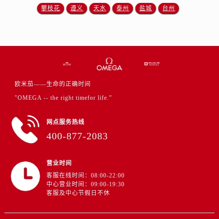
江苏省盐城市盐都区世纪大道5号盐城金融城写字楼1号楼16层1604室欧米茄售后服务中心（需提前预约）
攀枝花
遵义
天水
泰州
盐城
台州
江苏省扬州市邗江区国展路29号星耀天地写字楼1号楼18层1803室欧米茄售后服务中心（需提前预约）
江苏省镇江市京口区中山东路欧米茄售后服务中心（需提前预约）
江西省抚州市临川区赣东大道欧米茄售后服务中心（需提前预约）
江西省赣州市章贡区文清路欧米茄售后服务中心（需提前预约）
江西省吉安市吉州区井冈山大道欧米茄售后服务中心（需提前预约）
欧米茄——生命的正确时间
江西省景德镇市珠山区珠山中路欧米茄售后服务中心（需提前预约）
"OMEGA -- the right timefor life.”
江西省九江市浔阳区浔阳路欧米茄售后服务中心（需提前预约）
江西省南昌市红谷滩新区红谷中大道998号绿地双子塔（中央广场）A1座办公楼14层1407室欧米茄售后服务中心（需提前预约）
网点服务热线
江西省萍乡市安源区萍安北大道与康庄路交叉口欧米茄售后服务中心（需提前预约）
400-877-2083
江西省上饶市信州区滨江西路欧米茄售后服务中心（需提前预约）
江西省新余市渝水区北湖西路欧米茄售后服务中心（需提前预约）
营业时间
江西省宜春市袁州区中山中路欧米茄售后服务中心（需提前预约）
客服在线时间：08:00-22:00
江西省鹰潭市月湖区胜利东路欧米茄售后服务中心（需提前预约）
中心营业时间：09:00-19:30
客服及中心节假日不休
山东省德州市德城区东风中路欧米茄售后服务中心（需提前预约）
山东省东营市东营区济南路欧米茄售后服务中心（需提前预约）