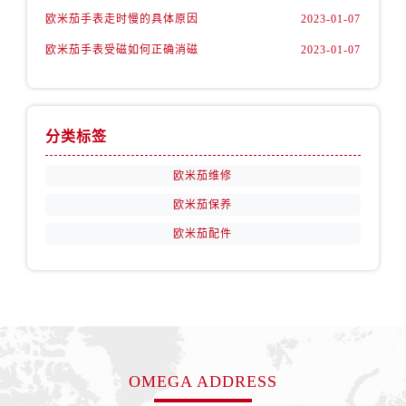
山西省运城市盐湖区河东街欧米茄售后服务中心（需提前预约）
欧米茄手表走时慢的具体原因
2023-01-07
山西省长治市潞州区英雄中路欧米茄售后服务中心（需提前预约）
欧米茄手表受磁如何正确消磁
2023-01-07
山西省太原市迎泽区迎泽街道解放路15号亨得利名表维修授权店3楼欧米茄售后服务中心（需提前预约）
天津市和平区赤峰道136号天津国际金融中心26层2603室欧米茄售后服务中心（需提前预约）
安徽省安庆市迎江区人民路欧米茄售后服务中心（需提前预约）
安徽省蚌埠市蚌山区淮河路欧米茄售后服务中心（需提前预约）
分类标签
安徽省亳州市谯城区魏武大道欧米茄售后服务中心（需提前预约）
欧米茄维修
安徽省池州市贵池区长江路欧米茄售后服务中心（需提前预约）
欧米茄保养
安徽省滁州市琅琊区南谯北路欧米茄售后服务中心（需提前预约）
欧米茄配件
安徽省阜阳市颍州区颍州北路欧米茄售后服务中心（需提前预约）
安徽省淮北市相山区淮海路欧米茄售后服务中心（需提前预约）
安徽省淮南市田家庵区国庆中路欧米茄售后服务中心（需提前预约）
安徽省黄山市屯溪区黄山西路欧米茄售后服务中心（需提前预约）
安徽省六安市金安区解放中路欧米茄售后服务中心（需提前预约）
安徽省马鞍山市雨山区湖南西路欧米茄售后服务中心（需提前预约）
OMEGA ADDRESS
安徽省宿州市埇桥区人民中路欧米茄售后服务中心（需提前预约）