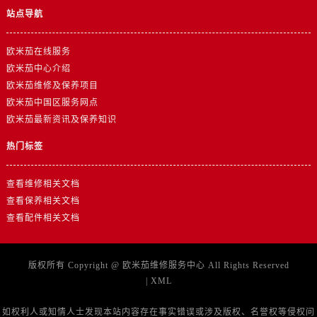
山东省济南市历下区经十路11111号华润中心写字楼（万象城）15层1508室欧米茄售后服务中心（需提前预约）
站点导航
山东省济宁市任城区太白楼路欧米茄售后服务中心（需提前预约）
山东省莱芜市文化南路8号银座商城名表维修一楼名表维修欧米茄售后服务中心（需提前预约）
欧米茄在线服务
山东省临沂市兰山区解放路欧米茄售后服务中心（需提前预约）
欧米茄中心介绍
山东省日照市东港区烟台路欧米茄售后服务中心（需提前预约）
欧米茄维修及保养项目
欧米茄中国区服务网点
山东省泰安市泰山区财源街道泰山大街欧米茄售后服务中心（需提前预约）
欧米茄最新资讯及保养知识
山东省威海市环翠区新威海路89号振华商厦一楼名表维修欧米茄售后服务中心（需提前预约）
山东省潍坊市奎文区东风东街欧米茄售后服务中心（需提前预约）
热门标签
山东省枣庄市滕州市北辛路与善国路交叉口欧米茄售后服务中心（需提前预约）
山东省淄博市张店区金晶大道欧米茄售后服务中心（需提前预约）
查看维修相关文档
查看保养相关文档
上海市黄浦区南京东路299号宏伊国际广场写字楼8层806室欧米茄售后服务中心（需提前预约）
查看配件相关文档
上海市徐汇区虹桥路3号港汇中心2座37层3705室欧米茄售后服务中心（需提前预约）
浙江省杭州市上城区钱江路1366号华润大厦A座5层503-5室欧米茄售后服务中心（需提前预约）
浙江省湖州市吴兴区劳动路欧米茄售后服务中心（需提前预约）
版权所有 Copyright @
欧米茄维修服务中心
All Rights Reserved
|
XML
浙江省嘉兴市南湖区广益路705号嘉兴世界贸易中心A座13层1304室欧米茄售后服务中心（需提前预约）
浙江省金华市金东区东市南街777号金华万达广场4号楼22楼2209室欧米茄售后服务中心（需提前预约）
如权利人或知情人士发现本站内容存在事实错误或涉及版权、名誉权等侵权问