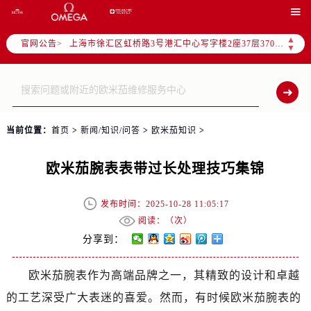
北京市朝阳区建国门外大街甲6号华熙国际中心写字楼D座11层1102室（需提前预约）

天津市和平区赤峰道136号天津国际金融中心写字楼26层2603室（需提前预约）
▲
官网公告>
上海市徐汇区虹桥路3号港汇中心写字楼2座37层3705室（需提前预约）
▼
上海市黄浦区南京东路299号宏伊国际广场写字楼8层806室（需提前预约）
南京市秦淮区中山南路1号（新街口）南京中心写字楼22层C1-1室（需提前预约）
常州市新北区龙锦路1590号现代传媒中心写字楼5号楼10层1008室（需提前预约）
徐州市鼓楼区淮海东路29号苏宁广场IFC国际金融中心写字楼35层3508室（需提前预约）
当前位置：
首页
>
新闻/知识/问答
>
欧米茄知识
>
扬州市邗江区国展路29号星耀天地写字楼1号楼18层1803室（需提前预约）
盐城市盐都区世纪大道5号盐城金融城写字楼1号楼16层1604室（需提前预约）
欧米茄腕表表带过长处理技巧集锦
泰州市海陵区永定东路399号置地商务中心东塔写字楼（华润万象城）17层1706室（需提前预约）
宁波市江北区大闸南路500号来福士广场办公楼20层2009室（需提前预约）
发布时间：2025-10-28 11:05:17
杭州市上城区钱江路1366号华润大厦写字楼A座5层503-5室（需提前预约）
阅读：（
次）
金华市金东区东市南街777号金华万达广场写字楼4号楼22层2209室（需提前预约）
分享到：
绍兴市越城区胜利东路379号世茂天际中心写字楼8层805室（需提前预约）
欧米茄腕表作为高端品牌之一，其精致的设计和卓越
嘉兴市南湖区广益路705号嘉兴世界贸易中心写字楼A座13层1304室（需提前预约）
的工艺深受广大表迷的喜爱。然而，有时候欧米茄腕表的
南昌市红谷滩新区红谷中大道998号绿地双子塔（中央广场）A1座办公楼14层07室（需提前预约）