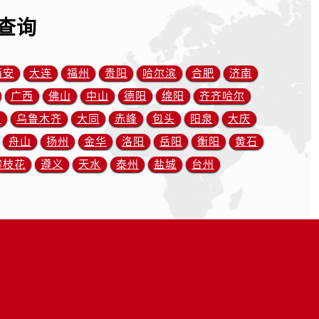
查询
西安
大连
福州
贵阳
哈尔滨
合肥
济南
广西
佛山
中山
德阳
绵阳
齐齐哈尔
川
乌鲁木齐
大同
赤峰
包头
阳泉
大庆
舟山
扬州
金华
洛阳
岳阳
衡阳
黄石
攀枝花
遵义
天水
泰州
盐城
台州