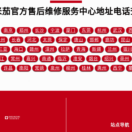
广场W3座6层602室欧米茄售后服务中心（需提前预约）
米茄官方售后维修服务中心地址电话
先天下欧米茄售后服务中心（需提前预约）
特大街欧米茄售后服务中心（需提前预约）
街欧米茄售后服务中心（需提前预约）
南京
郑州
长沙
宁波
厦门
东莞
杭州
武汉
3号王府井百货名表维修欧米茄售后服务中心（需提前预约）
苏州
长春
河北
太原
保定
唐山
邯郸
廊坊
昆山
米茄售后服务中心（需提前预约）
三亚
海口
赣州
漳州
拉萨
青海
新疆
兰州
银
霍洛街欧米茄售后服务中心（需提前预约）
江
常州
嘉兴
南通
临沂
淮安
烟台
绍兴
亳州
央街欧米茄售后服务中心（需提前预约）
许昌
南阳
常德
泉州
柳州
桂林
惠州
西宁
街欧米茄售后服务中心（需提前预约）
路欧米茄售后服务中心（需提前预约）
大街欧米茄售后服务中心（需提前预约）
市光明街与额尔敦路交叉口欧米茄售后服务中心（需提前预约）
安大街欧米茄售后服务中心（需提前预约）
后服务中心（需提前预约）
服务中心（需提前预约）
站点导航
后服务中心（需提前预约）