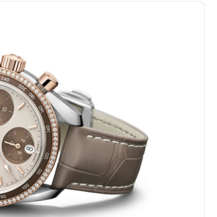
写字楼A座5层503-5室（需提前预约）
广场写字楼4号楼22层2209室（需提前预约）
际中心写字楼8层805室（需提前预约）
易中心写字楼A座13层1304室（需提前预约）
绿地双子塔（中央广场）A1座办公楼14层07室（需提前预约）
心写字楼（万象城）15层1508室（需提前预约）
际中心写字楼A塔7层704室（需提前预约）
世界贸易中心大厦南塔写字楼15层07室（需提前预约）
厦写字楼17层1701室（需提前预约）
厦写字楼1座30层05室（需提前预约）
字楼B座11层1104室（需提前预约）
写字楼15层03室（需提前预约）
心写字楼24层2406B室（需提前预约）
代广场写字楼9层902室（需提前预约）
号世茂环球金融中心写字楼（芙蓉广场）10层13室（需提前预约
楼29层2905室（需提前预约）