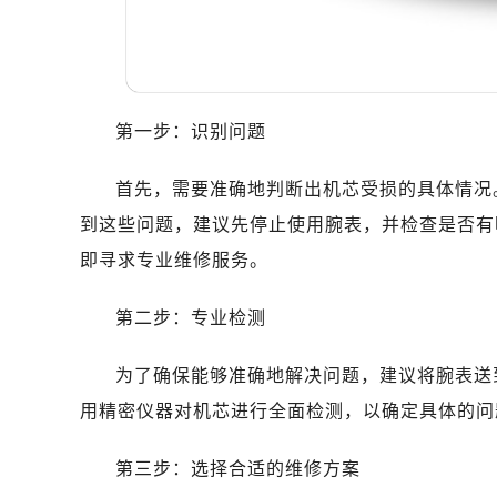
太原市迎泽区解放路15号亨得利名
沈阳市沈河区中街路137号亨得利名
沈阳市沈河区中街路83号亨得利名
乌鲁木齐市天山区红山路26号时代广场
第一步：识别问题
温州市鹿城区锦绣路1067号置信广场
哈尔滨市道里区友谊西路600号富力中
首先，需要准确地判断出机芯受损的具体情况
大连市中山区人民路15号国际金融大
到这些问题，建议先停止使用腕表，并检查是否有
佛山市禅城区季华五路57号万科金融中
东莞市东城街道鸿福东路1号民盈国贸
即寻求专业维修服务。
无锡市梁溪区人民中路139号恒隆广场
第二步：专业检测
南通市崇川区工农路57号圆融广场写字
苏州市苏州工业园区星港街199号苏州
为了确保能够准确地解决问题，建议将腕表送
武汉市江汉区解放大道686号世界贸易
用精密仪器对机芯进行全面检测，以确定具体的问
南宁市青秀区金湖路59号地王大厦12
合肥市蜀山区潜山路111号万象城华润
第三步：选择合适的维修方案
泉州市丰泽区宝洲路729号浦西万达中