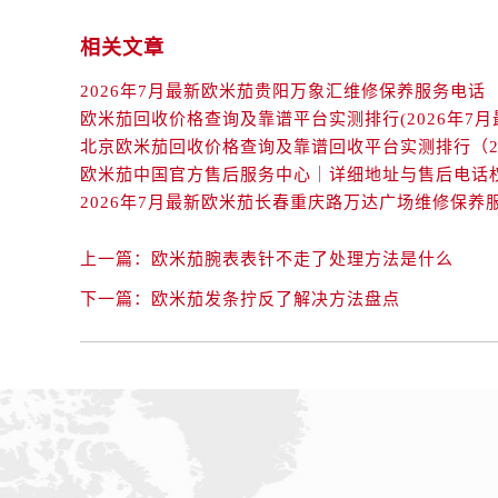
吉林省延边市延吉市解放路欧米茄售
辽宁省鞍山市铁东区站前街欧米茄售
相关文章
辽宁省本溪市平山区胜利路欧米茄售
2026年7月最新欧米茄贵阳万象汇维修保养服务电话
辽宁省朝阳市双塔区新华路欧米茄售
欧米茄回收价格查询及靠谱平台实测排行(2026年7月
辽宁省丹东市振兴区七经街欧米茄售
辽宁省抚顺市新抚区东一路欧米茄售
辽宁省阜新市海州区解放大街欧米茄
辽宁省葫芦岛市连山区中央路欧米茄
辽宁省锦州市古塔区中央大街欧米茄
上一篇：
欧米茄腕表表针不走了处理方法是什么
辽宁省辽阳市白塔区新运大街欧米茄
下一篇：
欧米茄发条拧反了解决方法盘点
辽宁省盘锦市兴隆台区石油大街欧米
辽宁省铁岭市银州区南马路欧米茄售
辽宁省营口市站前区市府路与渤海大
辽宁省沈阳市沈河区中街路137号亨
辽宁省沈阳市沈河区中街路83号亨
北京市朝阳区建国门外大街甲6号华熙