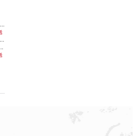
杭州欧米茄回收价格查询和各大回收平台实测排行（2026年7月最新数据）
话
欧米茄回收价格查询及各大平台实测排行(2026年7月最新数据)
中心｜最新维修地址及官方电话权威信息通告（2026年7月最新）
话