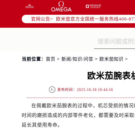
2026年7月欧米茄中国区售后服务
2026年7月欧米茄全国官方售后客户服务热
官网公告>
欧米茄官方全国统一服务热线400-8
2026年7月欧米茄售后服务中心最新
北京市东城区东长安街1号东方广场写
北京市朝阳区建国门外大街甲6号华熙
天津市和平区赤峰道136号天津国际金
当前位置：
首页
>
新闻/知识/问答
>
欧米茄知识
>
上海市徐汇区虹桥路3号港汇中心写字楼
上海市黄浦区南京东路299号宏伊国
欧米茄腕表
南京市秦淮区中山南路1号（新街口）
常州市新北区龙锦路1590号现代传媒
发布时间：2025-10-18 10:44:16
徐州市鼓楼区淮海东路29号苏宁广场I
扬州市邗江区国展路29号星耀天地写字
在佩戴欧米茄腕表的过程中，机芯受损的情况
盐城市盐都区世纪大道5号盐城金融城写
时间的磨损造成的内部零件老化，都需要及时采取
泰州市海陵区永定东路399号置地商
延长其使用寿命。
宁波市江北区大闸南路500号来福士广