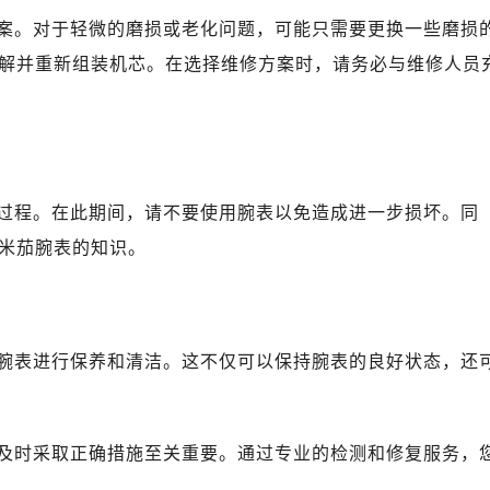
2层04室（需提前预约）
案。对于轻微的磨损或老化问题，可能只需要更换一些磨损
心A座907室（需提前预约）
解并重新组装机芯。在选择维修方案时，请务必与维修人员
A座(旺进大厦)18层09室（需提前预约）
国际金融中心14楼14D（需提前预约）
广场写字楼10层06室（需提前预约）
心写字楼B座13层07室（需提前预约）
安国际中心E座6楼10室（需提前预约）
过程。在此期间，请不要使用腕表以免造成进一步损坏。同
B座17层1707室（需提前预约）
米茄腕表的知识。
写字楼A座10层1002室（需提前预约）
心东1幢20楼2002室（需提前预约）
街70号华润万象城写字楼（鄂尔多斯大厦）23层2326室（需
州中心写字楼21层2102室（需提前预约）
腕表进行保养和清洁。这不仅可以保持腕表的良好状态，还
国际金融中心写字楼20层01室（需提前预约）
米茄售后服务中心（需提前预约）
售后服务中心（需提前预约）
及时采取正确措施至关重要。通过专业的检测和修复服务，
售后服务中心（需提前预约）