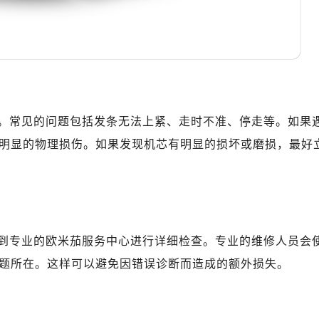
表服务中心（品牌授权店）3层整层（需提前预约）
表服务中心（品牌授权店）1层整层（需提前预约）
表服务中心（品牌授权店）1层整层（需提前预约）
（CCMALL）C座17层17-B（需提前预约）
10层1015室（需提前预约）
心T2座写字楼29层03室（需提前预约）
。常见的问题包括发条无法上紧、走时不准、停走等。如果
厦7层G室（需提前预约）
明显的物理损伤。如果发现机芯有明显的损坏或磨损，最好
心C座12层1205室（需提前预约）
中心T1写字楼9层907室（需提前预约）
写字楼1座11层1104室（需提前预约）
楼16层1603室（需提前预约）
中心办公楼C座22层08室（需提前预约）
到专业的欧米茄服务中心进行详细检查。专业的维修人员会
大厦38层09室（需提前预约）
题所在。这样可以避免因错误诊断而造成的额外损失。
楼1224室（需提前预约）
大厦B座12楼03室（需提前预约）
心写字楼A座7楼709室（需提前预约）