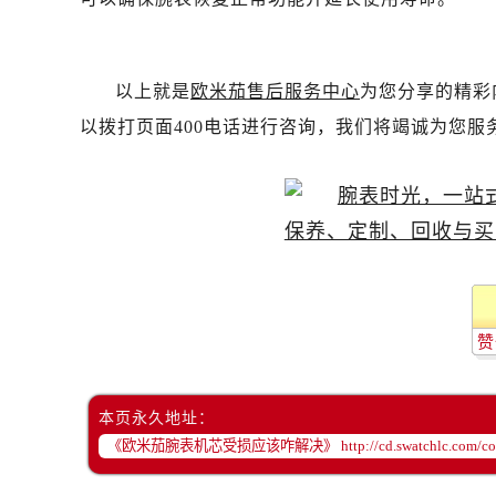
黑龙江省鸡西市鸡冠区红军路欧米茄
黑龙江省佳木斯市向阳区长安路欧米
黑龙江省牡丹江市东安区太平路欧米
以上就是
欧米茄售后服务中心
为您分享的精彩
黑龙江省七台河市桃山区大同街欧米
以拨打页面400电话进行咨询，我们将竭诚为您服
黑龙江省齐齐哈尔市龙沙区龙华路欧
黑龙江省双鸭山市尖山区新兴大街欧
黑龙江省绥化市北林区新华街与康庄
黑龙江省伊春市伊美区通河路欧米茄
吉林省白城市洮北区明仁南街欧米茄
吉林省白山市浑江区浑江大街欧米茄
吉林省吉林市船营区河南街欧米茄售
赞
吉林省辽源市龙山区人民大街欧米茄
吉林省梅河口市新华街道梅河大街欧
吉林省四平市铁东区紫气大路与南九
本页永久地址：
吉林省松原市宁江区五环大街欧米茄
吉林省通化市东昌区环通乡江南大街