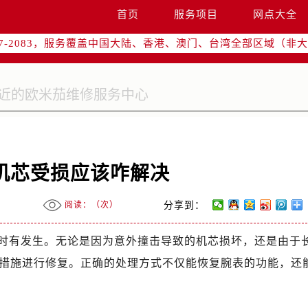
网络优化升级公告
首页
服务项目
网点大全
线：400-877-2083
77-2083，服务覆盖中国大陆、香港、澳门、台湾全部区域（非大陆
网点地址：
字楼W3座6层602室（需提前预约）
国际中心写字楼D座11层1102室（需提前预约）
融中心写字楼26层2603室（需提前预约）
2座37层3705室（需提前预约）
际广场写字楼8层806室（需提前预约）
机芯受损应该咋解决
南京中心写字楼22层C1-1室（需提前预约）
中心写字楼5号楼10层1008室（需提前预约）
阅读：（
次）
分享到：
FC国际金融中心写字楼35层3508室（需提前预约）
楼1号楼18层1803室（需提前预约）
时有发生。无论是因为意外撞击导致的机芯损坏，还是由于
字楼1号楼16层1604室（需提前预约）
措施进行修复。正确的处理方式不仅能恢复腕表的功能，还
务中心东塔写字楼（华润万象城）17层1706室（需提前预约）
场办公楼20层2009室（需提前预约）