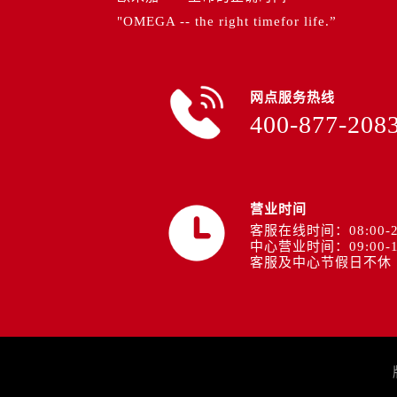
山西省临汾市尧都区解放路欧米茄售
"OMEGA -- the right timefor life.”
山西省吕梁市离石区永宁中路与建设
山西省朔州市朔城区怡西路与鄯阳西
山西省忻州市忻府区和平东街与七一
网点服务热线
山西省阳泉市郊区平阳东街与新城大
400-877-208
山西省运城市盐湖区河东街欧米茄售
山西省长治市潞州区英雄中路欧米茄
山西省太原市迎泽区迎泽街道解放路
天津市和平区赤峰道136号天津国际
营业时间
安徽省安庆市迎江区人民路欧米茄售
客服在线时间：08:00-2
中心营业时间：09:00-1
安徽省蚌埠市蚌山区淮河路欧米茄售
客服及中心节假日不休
安徽省亳州市谯城区魏武大道欧米茄
安徽省池州市贵池区长江路欧米茄售
安徽省滁州市琅琊区南谯北路欧米茄
安徽省阜阳市颍州区颍州北路欧米茄
安徽省淮北市相山区淮海路欧米茄售