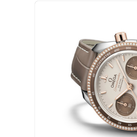
杭州市上城区钱江路1366号华润大厦
金华市金东区东市南街777号金华万达
绍兴市越城区胜利东路379号世茂天
嘉兴市南湖区广益路705号嘉兴世界贸
南昌市红谷滩新区红谷中大道998号
济南市历下区经十路11111号华润中
广州市天河区天河路230号万菱汇国
广州市越秀区环市东路371-375号
深圳市罗湖区深南东路5001号华润大
惠州市惠城区江北文昌一路7号华贸大
厦门市思明区湖滨东路95号华润大厦写
福州市鼓楼区五四路128-1号恒力城
成都市锦江区人民东路6号SAC东原中
重庆市江北区观音桥步行街2号融恒时
长沙市芙蓉区定王台街道建湘路393
郑州市二七区铭功路10号华润大厦写字