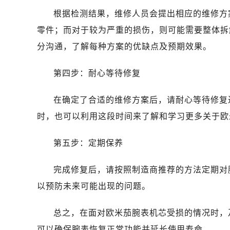
青岛市南区山东路6号华润大厦B座2
根据检测结果，维修人员会提出相应的维修方
烟台市芝罘区胜利路139号万达金融中
零件；而对于较为严重的损伤，则可能需要整体拆
长春市朝阳区西安大路727号中银大厦
分沟通，了解每种方案的优缺点及预期效果。
贵阳市南明区都司高架桥路33号亨特
昆明市盘龙区北京路928号同德昆明
第四步：耐心等待修复
石家庄市长安区中山东路39号勒泰中
西安市碑林区南关正街88号华侨城长
在确定了合适的维修方案后，请耐心等待修复
海口市龙华区金贸东路5号海口华润大厦
时，也可以利用这段时间来了解和学习更多关于欧
唐山市路南区新华东道100号万达广场
台州市椒江区东海大道1800号腾达中
第五步：定期保养
内蒙古自治区呼和浩特市玉泉区大学西
甘肃省兰州市七里河区西津西路16号兰
完成修复后，请按照制造商推荐的方法定期对
重庆市解放碑渝中区民权路28号英利
以预防未来可能出现的问题。
黑龙江省大庆市萨尔图区会战大街欧
黑龙江省鹤岗市向阳区红军路欧米茄
总之，在面对欧米茄腕表机芯受损的情况时，
黑龙江省黑河市爱辉区中央街欧米茄
可以确保腕表恢复正常功能并延长使用寿命。