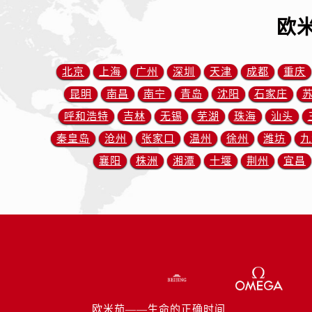
北京市东城区东长安街1号王府井东方
欧
河北省保定市竞秀区朝阳北大街北国
内蒙古自治区阿拉善盟市左旗土尔扈
内蒙古自治区巴彦淖尔市临河区新华
北京
上海
广州
深圳
天津
成都
重庆
内蒙古自治区包头市青山区幸福路甲
昆明
南昌
南宁
青岛
沈阳
石家庄
内蒙古自治区赤峰市红山区哈达街欧
呼和浩特
吉林
无锡
芜湖
珠海
汕头
内蒙古自治区鄂尔多斯市东胜区伊金
秦皇岛
沧州
张家口
温州
徐州
潍坊
九
内蒙古自治区呼伦贝尔市海拉尔区中
襄阳
株洲
湘潭
十堰
荆州
宜昌
内蒙古自治区通辽市科尔沁区明仁大
内蒙古自治区乌海市海勃湾区人民南
内蒙古自治区乌兰察布市集宁区恩和
内蒙古自治区锡林郭勒盟市锡林浩特
内蒙古自治区兴安盟市乌兰浩特市兴
山西省大同市平城区迎宾街欧米茄售
山西省晋城市城区黄华街欧米茄售后
山西省晋中市榆次区顺城街欧米茄售
欧米茄——生命的正确时间