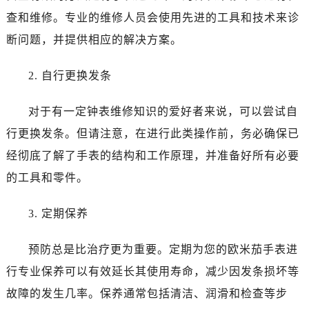
哈尔滨市道里区友谊西路600号富力中心T2座写字楼29层03室（需提前预约）
查和维修。专业的维修人员会使用先进的工具和技术来诊
大连市中山区人民路15号国际金融大厦7层G室（需提前预约）
断问题，并提供相应的解决方案。
佛山市禅城区季华五路57号万科金融中心C座12层1205室（需提前预约）
东莞市东城街道鸿福东路1号民盈国贸中心T1写字楼9层907室（需提前预约）
2. 自行更换发条
无锡市梁溪区人民中路139号恒隆广场写字楼1座11层1104室（需提前预约）
南通市崇川区工农路57号圆融广场写字楼16层1603室（需提前预约）
对于有一定钟表维修知识的爱好者来说，可以尝试自
苏州市苏州工业园区星港街199号苏州中心办公楼C座22层08室（需提前预约）
行更换发条。但请注意，在进行此类操作前，务必确保已
武汉市江汉区解放大道686号世界贸易大厦38层09室（需提前预约）
经彻底了解了手表的结构和工作原理，并准备好所有必要
南宁市青秀区金湖路59号地王大厦12楼1224室（需提前预约）
的工具和零件。
合肥市蜀山区潜山路111号万象城华润大厦B座12楼03室（需提前预约）
泉州市丰泽区宝洲路729号浦西万达中心写字楼A座7楼709室（需提前预约）
3. 定期保养
青岛市南区山东路6号华润大厦B座22层04室（需提前预约）
烟台市芝罘区胜利路139号万达金融中心A座907室（需提前预约）
预防总是比治疗更为重要。定期为您的欧米茄手表进
长春市朝阳区西安大路727号中银大厦A座(旺进大厦)18层09室（需提前预约）
行专业保养可以有效延长其使用寿命，减少因发条损坏等
贵阳市南明区都司高架桥路33号亨特国际金融中心14楼14D（需提前预约）
故障的发生几率。保养通常包括清洁、润滑和检查等步
昆明市盘龙区北京路928号同德昆明广场写字楼10层06室（需提前预约）