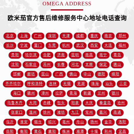
安徽省铜陵市铜官区石城大道欧米茄售后服务中心（需提前预约）
OMEGA ADDRESS
安徽省芜湖市镜湖区中山路步行街欧米茄售后服务中心（需提前预约）
欧米茄官方售后维修服务中心地址电话查询
安徽省宣城市宣州区叠嶂西路欧米茄售后服务中心（需提前预约）
福建省龙岩市新罗区九一南路欧米茄售后服务中心（需提前预约）
福建省南平市建阳区人民西路欧米茄售后服务中心（需提前预约）
北京
上海
广州
深圳
天津
成都
重庆
南京
郑州
福建省宁德市蕉城区天湖东路欧米茄售后服务中心（需提前预约）
长沙
宁波
厦门
东莞
杭州
武汉
西安
大连
福州
福建省莆田市城厢区霞林街道荔华东大道欧米茄售后服务中心（需提前预约）
贵阳
哈尔滨
合肥
济南
昆明
南昌
南宁
青岛
福建省三明市三元区东乾二路欧米茄售后服务中心（需提前预约）
沈阳
石家庄
苏州
长春
河北
太原
保定
唐山
福建省漳州市龙文区步港路欧米茄售后服务中心（需提前预约）
邯郸
廊坊
昆山
广西
佛山
中山
德阳
绵阳
江苏省常州市新北区龙锦路1590号现代传媒中心5号楼10层1008室欧米茄售后服务中心（需提前预约）
齐齐哈尔
呼和浩特
吉林
无锡
芜湖
珠海
汕头
三亚
江苏省淮安市清江浦区淮海北路欧米茄售后服务中心（需提前预约）
海口
赣州
漳州
拉萨
青海
新疆
兰州
银川
江苏省连云港市海州区通灌北路欧米茄售后服务中心（需提前预约）
江苏省南京市秦淮区中山南路1号南京中心22层22-C1-C3室欧米茄售后服务中心（需提前预约）
乌鲁木齐
大同
赤峰
包头
阳泉
大庆
秦皇岛
沧州
江苏省宿迁市宿城区西湖路欧米茄售后服务中心（需提前预约）
张家口
温州
徐州
潍坊
九江
常州
嘉兴
南通
江苏省泰州市海陵区永定东路399号置地商务中心东塔（华润万象城）17层1706室欧米茄售后服务中心（需提前预约）
临沂
淮安
烟台
绍兴
亳州
舟山
扬州
金华
洛阳
江苏省徐州市鼓楼区淮海东路29号苏宁广场IFC国际金融中心35层3508室欧米茄售后服务中心（需提前预约）
岳阳
衡阳
黄石
襄阳
株洲
湘潭
十堰
荆州
宜昌