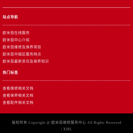
山东省济南市历下区经十路11111号华润中心写字楼（万象城）15层1508室欧米茄售后服务中心（需提前预约）
山东省济宁市任城区太白楼路欧米茄售后服务中心（需提前预约）
站点导航
山东省莱芜市文化南路8号银座商城名表维修一楼名表维修欧米茄售后服务中心（需提前预约）
山东省临沂市兰山区解放路欧米茄售后服务中心（需提前预约）
欧米茄在线服务
山东省日照市东港区烟台路欧米茄售后服务中心（需提前预约）
欧米茄中心介绍
山东省泰安市泰山区财源街道泰山大街欧米茄售后服务中心（需提前预约）
欧米茄维修及保养项目
山东省威海市环翠区新威海路89号振华商厦一楼名表维修欧米茄售后服务中心（需提前预约）
欧米茄中国区服务网点
山东省潍坊市奎文区东风东街欧米茄售后服务中心（需提前预约）
欧米茄最新资讯及保养知识
山东省枣庄市滕州市北辛路与善国路交叉口欧米茄售后服务中心（需提前预约）
热门标签
山东省淄博市张店区金晶大道欧米茄售后服务中心（需提前预约）
上海市黄浦区南京东路299号宏伊国际广场写字楼8层806室欧米茄售后服务中心（需提前预约）
查看维修相关文档
上海市徐汇区虹桥路3号港汇中心2座37层3705室欧米茄售后服务中心（需提前预约）
查看保养相关文档
浙江省杭州市上城区钱江路1366号华润大厦A座5层503-5室欧米茄售后服务中心（需提前预约）
查看配件相关文档
浙江省湖州市吴兴区劳动路欧米茄售后服务中心（需提前预约）
浙江省嘉兴市南湖区广益路705号嘉兴世界贸易中心A座13层1304室欧米茄售后服务中心（需提前预约）
版权所有 Copyright @
欧米茄维修服务中心
All Rights Reserved
浙江省金华市金东区东市南街777号金华万达广场4号楼22楼2209室欧米茄售后服务中心（需提前预约）
|
XML