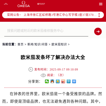
北京市朝阳区建国门外大街甲6号华熙国际中心写字楼D座11层1102室（需提前预约）

天津市和平区赤峰道136号天津国际金融中心写字楼26层2603室（需提前预约）
▲
官网公告>
上海市徐汇区虹桥路3号港汇中心写字楼2座37层3705室（需提前预约）
▼
上海市黄浦区南京东路299号宏伊国际广场写字楼8层806室（需提前预约）
南京市秦淮区中山南路1号（新街口）南京中心写字楼22层C1-1室（需提前预约）
常州市新北区龙锦路1590号现代传媒中心写字楼5号楼10层1008室（需提前预约）
徐州市鼓楼区淮海东路29号苏宁广场IFC国际金融中心写字楼35层3508室（需提前预约）
当前位置：
首页
>
新闻/知识/问答
>
欧米茄知识
>
扬州市邗江区国展路29号星耀天地写字楼1号楼18层1803室（需提前预约）
盐城市盐都区世纪大道5号盐城金融城写字楼1号楼16层1604室（需提前预约）
欧米茄发条坏了解决办法大全
泰州市海陵区永定东路399号置地商务中心东塔写字楼（华润万象城）17层1706室（需提前预约）
宁波市江北区大闸南路500号来福士广场办公楼20层2009室（需提前预约）
发布时间：2025-09-17 09:10:09
杭州市上城区钱江路1366号华润大厦写字楼A座5层503-5室（需提前预约）
阅读：（
次）
金华市金东区东市南街777号金华万达广场写字楼4号楼22层2209室（需提前预约）
分享到：
绍兴市越城区胜利东路379号世茂天际中心写字楼8层805室（需提前预约）
在钟表的世界里，欧米茄是一个备受推崇的品牌。然
嘉兴市南湖区广益路705号嘉兴世界贸易中心写字楼A座13层1304室（需提前预约）
而，即使是顶级品牌，也无法避免遇到各种问题。其中，
南昌市红谷滩新区红谷中大道998号绿地双子塔（中央广场）A1座办公楼14层07室（需提前预约）