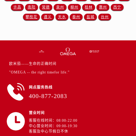
江苏省盐城市盐都区世纪大道5号盐城金融城写字楼1号楼16层1604室欧米茄售后服务中心（需提前预约）
许昌
南阳
常德
泉州
柳州
桂林
惠州
西宁
江苏省扬州市邗江区国展路29号星耀天地写字楼1号楼18层1803室欧米茄售后服务中心（需提前预约）
攀枝花
遵义
天水
泰州
盐城
台州
江苏省镇江市京口区中山东路欧米茄售后服务中心（需提前预约）
江西省抚州市临川区赣东大道欧米茄售后服务中心（需提前预约）
江西省赣州市章贡区文清路欧米茄售后服务中心（需提前预约）
江西省吉安市吉州区井冈山大道欧米茄售后服务中心（需提前预约）
江西省景德镇市珠山区珠山中路欧米茄售后服务中心（需提前预约）
江西省九江市浔阳区浔阳路欧米茄售后服务中心（需提前预约）
欧米茄——生命的正确时间
江西省南昌市红谷滩新区红谷中大道998号绿地双子塔（中央广场）A1座办公楼14层1407室欧米茄售后服务中心（需提前预约）
"OMEGA -- the right timefor life.”
江西省萍乡市安源区萍安北大道与康庄路交叉口欧米茄售后服务中心（需提前预约）
江西省上饶市信州区滨江西路欧米茄售后服务中心（需提前预约）
网点服务热线
400-877-2083
江西省新余市渝水区北湖西路欧米茄售后服务中心（需提前预约）
江西省宜春市袁州区中山中路欧米茄售后服务中心（需提前预约）
江西省鹰潭市月湖区胜利东路欧米茄售后服务中心（需提前预约）
营业时间
客服在线时间：08:00-22:00
山东省德州市德城区东风中路欧米茄售后服务中心（需提前预约）
中心营业时间：09:00-19:30
山东省东营市东营区济南路欧米茄售后服务中心（需提前预约）
客服及中心节假日不休