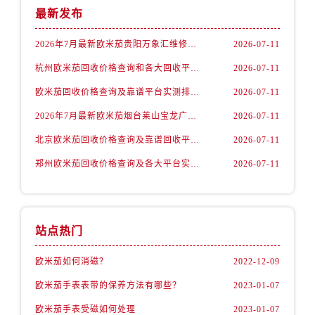
内蒙古自治区赤峰市红山区哈达街欧米茄售后服务中心（需提前预约）
最新发布
内蒙古自治区鄂尔多斯市东胜区伊金霍洛街欧米茄售后服务中心（需提前预约）
2026年7月最新欧米茄贵阳万象汇维修保养服务电话
2026-07-11
内蒙古自治区呼伦贝尔市海拉尔区中央街欧米茄售后服务中心（需提前预约）
内蒙古自治区通辽市科尔沁区明仁大街欧米茄售后服务中心（需提前预约）
杭州欧米茄回收价格查询和各大回收平台实测排行（2026年7月最新数据）
2026-07-11
内蒙古自治区乌海市海勃湾区人民南路欧米茄售后服务中心（需提前预约）
欧米茄回收价格查询及靠谱平台实测排行(2026年7月最新)
2026-07-11
内蒙古自治区乌兰察布市集宁区恩和大街欧米茄售后服务中心（需提前预约）
2026年7月最新欧米茄烟台莱山宝龙广场维修保养服务电话
2026-07-11
内蒙古自治区锡林郭勒盟市锡林浩特市光明街与额尔敦路交叉口欧米茄售后服务中心（需提前预约）
北京欧米茄回收价格查询及靠谱回收平台实测排行（2026年7月最新数据）
2026-07-11
内蒙古自治区兴安盟市乌兰浩特市兴安大街欧米茄售后服务中心（需提前预约）
山西省大同市平城区迎宾街欧米茄售后服务中心（需提前预约）
郑州欧米茄回收价格查询及各大平台实测排行(2026年7月最新数据)
2026-07-11
山西省晋城市城区黄华街欧米茄售后服务中心（需提前预约）
山西省晋中市榆次区顺城街欧米茄售后服务中心（需提前预约）
山西省临汾市尧都区解放路欧米茄售后服务中心（需提前预约）
站点热门
山西省吕梁市离石区永宁中路与建设街交叉口欧米茄售后服务中心（需提前预约）
山西省朔州市朔城区怡西路与鄯阳西街交汇处欧米茄售后服务中心（需提前预约）
欧米茄如何消磁？
2022-12-09
山西省忻州市忻府区和平东街与七一南路交叉口欧米茄售后服务中心（需提前预约）
欧米茄手表表带的保养方法有哪些？
2023-01-07
山西省阳泉市郊区平阳东街与新城大道交叉口欧米茄售后服务中心（需提前预约）
欧米茄手表受磁如何处理
2023-01-07