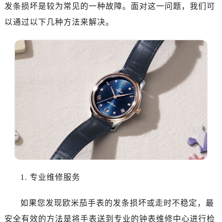
济南市历下区经十路11111号华润中心写字楼（万象城）15层1508室（需提前预约）
发条损坏是较为常见的一种故障。面对这一问题，我们可
广州市天河区天河路230号万菱汇国际中心写字楼A塔7层704室（需提前预约）
以通过以下几种方法来解决。
广州市越秀区环市东路371-375号世界贸易中心大厦南塔写字楼15层07室（需提前预约）
深圳市罗湖区深南东路5001号华润大厦写字楼17层1701室（需提前预约）
惠州市惠城区江北文昌一路7号华贸大厦写字楼1座30层05室（需提前预约）
厦门市思明区湖滨东路95号华润大厦写字楼B座11层1104室（需提前预约）
福州市鼓楼区五四路128-1号恒力城写字楼15层03室（需提前预约）
成都市锦江区人民东路6号SAC东原中心写字楼24层2406B室（需提前预约）
重庆市江北区观音桥步行街2号融恒时代广场写字楼9层902室（需提前预约）
长沙市芙蓉区定王台街道建湘路393号世茂环球金融中心写字楼（芙蓉广场）10层13室（需提前预约）
郑州市二七区铭功路10号华润大厦写字楼29层2905室（需提前预约）
太原市迎泽区解放路15号亨得利名表服务中心（品牌授权店）3层整层（需提前预约）
沈阳市沈河区中街路137号亨得利名表服务中心（品牌授权店）1层整层（需提前预约）
1. 专业维修服务
沈阳市沈河区中街路83号亨得利名表服务中心（品牌授权店）1层整层（需提前预约）
乌鲁木齐市天山区红山路26号时代广场（CCMALL）C座17层17-B（需提前预约）
如果您发现欧米茄手表的发条损坏或走时不稳定，最
温州市鹿城区锦绣路1067号置信广场10层1015室（需提前预约）
安全有效的方法是将手表送到专业的钟表维修中心进行检