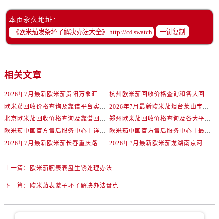
辽宁省抚顺市新抚区东一路欧米茄售后服务中心（需提前预约）
辽宁省阜新市海州区解放大街欧米茄售后服务中心（需提前预约）
本页永久地址：
辽宁省葫芦岛市连山区中央路欧米茄售后服务中心（需提前预约）
一键复制
辽宁省锦州市古塔区中央大街欧米茄售后服务中心（需提前预约）
辽宁省辽阳市白塔区新运大街欧米茄售后服务中心（需提前预约）
辽宁省盘锦市兴隆台区石油大街欧米茄售后服务中心（需提前预约）
相关文章
辽宁省铁岭市银州区南马路欧米茄售后服务中心（需提前预约）
2026年7月最新欧米茄贵阳万象汇维修保养服务电话
杭州欧米茄回收价格查询和各大回收平台实测排行（2026年7月最新数据）
辽宁省营口市站前区市府路与渤海大街交叉口欧米茄售后服务中心（需提前预约）
欧米茄回收价格查询及靠谱平台实测排行(2026年7月最新)
2026年7月最新欧米茄烟台莱山宝龙广场维修保养服务电话
辽宁省沈阳市沈河区中街路137号亨得利名表维修授权店1楼欧米茄售后服务中心（需提前预约）
北京欧米茄回收价格查询及靠谱回收平台实测排行（2026年7月最新数据）
郑州欧米茄回收价格查询及各大平台实测排行(2026年7月最新数据)
辽宁省沈阳市沈河区中街路83号亨得利名表维修授权店1楼欧米茄售后服务中心（需提前预约）
欧米茄中国官方售后服务中心｜详细地址与售后电话权威信息通知（2026年7月最新）
欧米茄中国官方售后服务中心｜最新维修地址及官方电话权威信息通告（2026年7月最新）
北京市朝阳区建国门外大街甲6号华熙国际中心D座11层1102室欧米茄售后服务中心（需提前预约）
2026年7月最新欧米茄长春重庆路万达广场维修保养服务电话
2026年7月最新欧米茄龙湖南京河西天街维修保养服务电话
北京市东城区东长安街1号王府井东方广场W3座6层602室欧米茄售后服务中心（需提前预约）
河北省保定市竞秀区朝阳北大街北国先天下欧米茄售后服务中心（需提前预约）
上一篇：
欧米茄腕表表盘生锈处理办法
内蒙古自治区阿拉善盟市左旗土尔扈特大街欧米茄售后服务中心（需提前预约）
下一篇：
欧米茄表蒙子坏了解决办法盘点
内蒙古自治区巴彦淖尔市临河区新华街欧米茄售后服务中心（需提前预约）
内蒙古自治区包头市青山区幸福路甲3号王府井百货名表维修欧米茄售后服务中心（需提前预约）