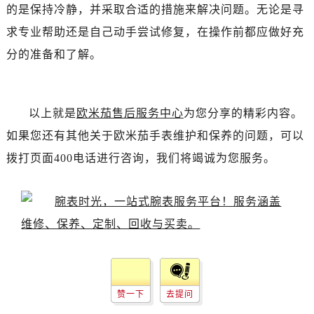
黑龙江省双鸭山市尖山区新兴大街欧米茄售后服务中心（需提前预约）
的是保持冷静，并采取合适的措施来解决问题。无论是寻
黑龙江省绥化市北林区新华街与康庄路交叉口欧米茄售后服务中心（需提前预约）
求专业帮助还是自己动手尝试修复，在操作前都应做好充
黑龙江省伊春市伊美区通河路欧米茄售后服务中心（需提前预约）
分的准备和了解。
吉林省白城市洮北区明仁南街欧米茄售后服务中心（需提前预约）
吉林省白山市浑江区浑江大街欧米茄售后服务中心（需提前预约）
吉林省吉林市船营区河南街欧米茄售后服务中心（需提前预约）
以上就是
欧米茄售后服务中心
为您分享的精彩内容。
吉林省辽源市龙山区人民大街欧米茄售后服务中心（需提前预约）
如果您还有其他关于欧米茄手表维护和保养的问题，可以
吉林省梅河口市新华街道梅河大街欧米茄售后服务中心（需提前预约）
拨打页面400电话进行咨询，我们将竭诚为您服务。
吉林省四平市铁东区紫气大路与南九经街交汇处欧米茄售后服务中心（需提前预约）
吉林省松原市宁江区五环大街欧米茄售后服务中心（需提前预约）
吉林省通化市东昌区环通乡江南大街欧米茄售后服务中心（需提前预约）
吉林省延边市延吉市解放路欧米茄售后服务中心（需提前预约）
辽宁省鞍山市铁东区站前街欧米茄售后服务中心（需提前预约）
辽宁省本溪市平山区胜利路欧米茄售后服务中心（需提前预约）
辽宁省朝阳市双塔区新华路欧米茄售后服务中心（需提前预约）
赞一下
去提问
辽宁省丹东市振兴区七经街欧米茄售后服务中心（需提前预约）