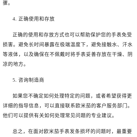
石家庄市长安区中山东路39号勒泰中心写字楼B座13层07室（需提前预约）
骤。
西安市碑林区南关正街88号华侨城长安国际中心E座6楼10室（需提前预约）
4. 正确使用和存放
海口市龙华区金贸东路5号海口华润大厦B座17层1707室（需提前预约）
唐山市路南区新华东道100号万达广场写字楼A座10层1002室（需提前预约）
正确的使用和存放方式也可以帮助保护您的手表免受
台州市椒江区东海大道1800号腾达中心东1幢20楼2002室（需提前预约）
损害。避免长时间暴露在极端温度下，避免接触水、汗水
内蒙古自治区呼和浩特市玉泉区大学西街70号华润万象城写字楼（鄂尔多斯大厦）23层2326室（需提前预约）
甘肃省兰州市七里河区西津西路16号兰州中心写字楼21层2102室（需提前预约）
等液体，以及确保在不佩戴时将手表妥善存放在干燥、阴
重庆市解放碑渝中区民权路28号英利国际金融中心写字楼20层01室（需提前预约）
凉的地方。
黑龙江省大庆市萨尔图区会战大街欧米茄售后服务中心（需提前预约）
黑龙江省鹤岗市向阳区红军路欧米茄售后服务中心（需提前预约）
5. 咨询制造商
黑龙江省黑河市爱辉区中央街欧米茄售后服务中心（需提前预约）
如果您不确定如何处理特定的问题，或者希望获得更
黑龙江省鸡西市鸡冠区红军路欧米茄售后服务中心（需提前预约）
黑龙江省佳木斯市向阳区长安路欧米茄售后服务中心（需提前预约）
详细的指导信息，可以直接联系欧米茄的客户服务部门。
黑龙江省牡丹江市东安区太平路欧米茄售后服务中心（需提前预约）
他们可以提供有关如何处理常见问题的专业建议。
黑龙江省七台河市桃山区大同街欧米茄售后服务中心（需提前预约）
黑龙江省齐齐哈尔市龙沙区龙华路欧米茄售后服务中心（需提前预约）
总之，在面对欧米茄手表发条损坏的问题时，最重要