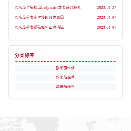
山西省运城市盐湖区河东街欧米茄售后服务中心（需提前预约）
欧米茄全新推出Ladymatic女表系列腕表
2023-01-27
山西省长治市潞州区英雄中路欧米茄售后服务中心（需提前预约）
欧米茄手表走时慢的具体原因
2023-01-07
山西省太原市迎泽区迎泽街道解放路15号亨得利名表维修授权店3楼欧米茄售后服务中心（需提前预约）
天津市和平区赤峰道136号天津国际金融中心26层2603室欧米茄售后服务中心（需提前预约）
欧米茄手表受磁如何正确消磁
2023-01-07
安徽省安庆市迎江区人民路欧米茄售后服务中心（需提前预约）
安徽省蚌埠市蚌山区淮河路欧米茄售后服务中心（需提前预约）
安徽省亳州市谯城区魏武大道欧米茄售后服务中心（需提前预约）
分类标签
安徽省池州市贵池区长江路欧米茄售后服务中心（需提前预约）
安徽省滁州市琅琊区南谯北路欧米茄售后服务中心（需提前预约）
欧米茄维修
安徽省阜阳市颍州区颍州北路欧米茄售后服务中心（需提前预约）
欧米茄保养
安徽省淮北市相山区淮海路欧米茄售后服务中心（需提前预约）
欧米茄配件
安徽省淮南市田家庵区国庆中路欧米茄售后服务中心（需提前预约）
安徽省黄山市屯溪区黄山西路欧米茄售后服务中心（需提前预约）
安徽省六安市金安区解放中路欧米茄售后服务中心（需提前预约）
安徽省马鞍山市雨山区湖南西路欧米茄售后服务中心（需提前预约）
安徽省宿州市埇桥区人民中路欧米茄售后服务中心（需提前预约）