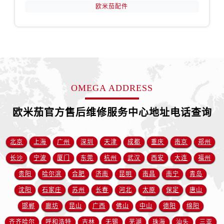
安徽省淮南市田家庵区国庆中路欧米茄售后服务中心（需提前预约）
欧米茄配件
安徽省黄山市屯溪区黄山西路欧米茄售后服务中心（需提前预约）
安徽省六安市金安区解放中路欧米茄售后服务中心（需提前预约）
安徽省马鞍山市雨山区湖南西路欧米茄售后服务中心（需提前预约）
安徽省宿州市埇桥区人民中路欧米茄售后服务中心（需提前预约）
安徽省铜陵市铜官区石城大道欧米茄售后服务中心（需提前预约）
OMEGA ADDRESS
安徽省芜湖市镜湖区中山路步行街欧米茄售后服务中心（需提前预约）
安徽省宣城市宣州区叠嶂西路欧米茄售后服务中心（需提前预约）
欧米茄官方售后维修服务中心地址电话查询
福建省龙岩市新罗区九一南路欧米茄售后服务中心（需提前预约）
福建省南平市建阳区人民西路欧米茄售后服务中心（需提前预约）
北京
上海
广州
深圳
天津
成都
重庆
南京
郑州
福建省宁德市蕉城区天湖东路欧米茄售后服务中心（需提前预约）
福建省莆田市城厢区霞林街道荔华东大道欧米茄售后服务中心（需提前预约）
长沙
宁波
厦门
东莞
杭州
武汉
西安
大连
福州
福建省三明市三元区东乾二路欧米茄售后服务中心（需提前预约）
贵阳
哈尔滨
合肥
济南
昆明
南昌
南宁
青岛
福建省漳州市龙文区步港路欧米茄售后服务中心（需提前预约）
沈阳
石家庄
苏州
长春
河北
太原
保定
唐山
江苏省常州市新北区龙锦路1590号现代传媒中心5号楼10层1008室欧米茄售后服务中心（需提前预约）
邯郸
廊坊
昆山
广西
佛山
中山
德阳
绵阳
江苏省淮安市清江浦区淮海北路欧米茄售后服务中心（需提前预约）
齐齐哈尔
呼和浩特
吉林
无锡
芜湖
珠海
汕头
三亚