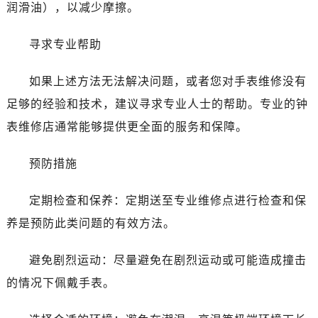
青岛市南区山东路6号华润大厦B座22层04室（需提前预约）
润滑油），以减少摩擦。
烟台市芝罘区胜利路139号万达金融中心A座907室（需提前预约）
寻求专业帮助
长春市朝阳区西安大路727号中银大厦A座(旺进大厦)18层09室（需提前预约）
贵阳市南明区都司高架桥路33号亨特国际金融中心14楼14D（需提前预约）
如果上述方法无法解决问题，或者您对手表维修没有
昆明市盘龙区北京路928号同德昆明广场写字楼10层06室（需提前预约）
足够的经验和技术，建议寻求专业人士的帮助。专业的钟
石家庄市长安区中山东路39号勒泰中心写字楼B座13层07室（需提前预约）
西安市碑林区南关正街88号华侨城长安国际中心E座6楼10室（需提前预约）
表维修店通常能够提供更全面的服务和保障。
海口市龙华区金贸东路5号海口华润大厦B座17层1707室（需提前预约）
预防措施
唐山市路南区新华东道100号万达广场写字楼A座10层1002室（需提前预约）
台州市椒江区东海大道1800号腾达中心东1幢20楼2002室（需提前预约）
定期检查和保养：定期送至专业维修点进行检查和保
内蒙古自治区呼和浩特市玉泉区大学西街70号华润万象城写字楼（鄂尔多斯大厦）23层2326室（需提前预约）
养是预防此类问题的有效方法。
甘肃省兰州市七里河区西津西路16号兰州中心写字楼21层2102室（需提前预约）
重庆市解放碑渝中区民权路28号英利国际金融中心写字楼20层01室（需提前预约）
避免剧烈运动：尽量避免在剧烈运动或可能造成撞击
黑龙江省大庆市萨尔图区会战大街欧米茄售后服务中心（需提前预约）
的情况下佩戴手表。
黑龙江省鹤岗市向阳区红军路欧米茄售后服务中心（需提前预约）
黑龙江省黑河市爱辉区中央街欧米茄售后服务中心（需提前预约）