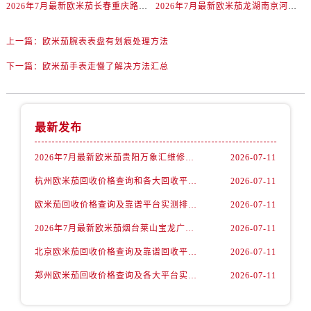
北京市东城区东长安街1号王府井东方广场W3座6层602室欧米茄售后服务中心（需提前预约）
2026年7月最新欧米茄长春重庆路万达广场维修保养服务电话
2026年7月最新欧米茄龙湖南京河西天街维修保养服务电话
河北省保定市竞秀区朝阳北大街北国先天下欧米茄售后服务中心（需提前预约）
上一篇：
欧米茄腕表表盘有划痕处理方法
内蒙古自治区阿拉善盟市左旗土尔扈特大街欧米茄售后服务中心（需提前预约）
内蒙古自治区巴彦淖尔市临河区新华街欧米茄售后服务中心（需提前预约）
下一篇：
欧米茄手表走慢了解决方法汇总
内蒙古自治区包头市青山区幸福路甲3号王府井百货名表维修欧米茄售后服务中心（需提前预约）
内蒙古自治区赤峰市红山区哈达街欧米茄售后服务中心（需提前预约）
内蒙古自治区鄂尔多斯市东胜区伊金霍洛街欧米茄售后服务中心（需提前预约）
最新发布
内蒙古自治区呼伦贝尔市海拉尔区中央街欧米茄售后服务中心（需提前预约）
2026年7月最新欧米茄贵阳万象汇维修保养服务电话
2026-07-11
内蒙古自治区通辽市科尔沁区明仁大街欧米茄售后服务中心（需提前预约）
内蒙古自治区乌海市海勃湾区人民南路欧米茄售后服务中心（需提前预约）
杭州欧米茄回收价格查询和各大回收平台实测排行（2026年7月最新数据）
2026-07-11
内蒙古自治区乌兰察布市集宁区恩和大街欧米茄售后服务中心（需提前预约）
欧米茄回收价格查询及靠谱平台实测排行(2026年7月最新)
2026-07-11
内蒙古自治区锡林郭勒盟市锡林浩特市光明街与额尔敦路交叉口欧米茄售后服务中心（需提前预约）
2026年7月最新欧米茄烟台莱山宝龙广场维修保养服务电话
2026-07-11
内蒙古自治区兴安盟市乌兰浩特市兴安大街欧米茄售后服务中心（需提前预约）
北京欧米茄回收价格查询及靠谱回收平台实测排行（2026年7月最新数据）
2026-07-11
山西省大同市平城区迎宾街欧米茄售后服务中心（需提前预约）
郑州欧米茄回收价格查询及各大平台实测排行(2026年7月最新数据)
2026-07-11
山西省晋城市城区黄华街欧米茄售后服务中心（需提前预约）
山西省晋中市榆次区顺城街欧米茄售后服务中心（需提前预约）