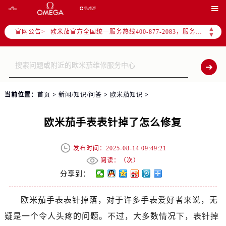
2026年7月欧米茄中国区售后服务网络优化升级公告

2026年7月欧米茄全国官方售后客户服务热线：400-877-2083
▲
官网公告>
欧米茄官方全国统一服务热线400-877-2083，服务覆盖中国大陆、香港、澳门、台湾全部区域（非大陆需加拨“+86”）
▼
2026年7月欧米茄售后服务中心最新网点地址：
北京市东城区东长安街1号东方广场写字楼W3座6层602室（需提前预约）
北京市朝阳区建国门外大街甲6号华熙国际中心写字楼D座11层1102室（需提前预约）
天津市和平区赤峰道136号天津国际金融中心写字楼26层2603室（需提前预约）
当前位置：
首页
>
新闻/知识/问答
>
欧米茄知识
>
上海市徐汇区虹桥路3号港汇中心写字楼2座37层3705室（需提前预约）
上海市黄浦区南京东路299号宏伊国际广场写字楼8层806室（需提前预约）
欧米茄手表表针掉了怎么修复
南京市秦淮区中山南路1号（新街口）南京中心写字楼22层C1-1室（需提前预约）
常州市新北区龙锦路1590号现代传媒中心写字楼5号楼10层1008室（需提前预约）
发布时间：2025-08-14 09:49:21
徐州市鼓楼区淮海东路29号苏宁广场IFC国际金融中心写字楼35层3508室（需提前预约）
阅读：（
次）
扬州市邗江区国展路29号星耀天地写字楼1号楼18层1803室（需提前预约）
分享到：
盐城市盐都区世纪大道5号盐城金融城写字楼1号楼16层1604室（需提前预约）
欧米茄手表表针掉落，对于许多手表爱好者来说，无
泰州市海陵区永定东路399号置地商务中心东塔写字楼（华润万象城）17层1706室（需提前预约）
疑是一个令人头疼的问题。不过，大多数情况下，表针掉
宁波市江北区大闸南路500号来福士广场办公楼20层2009室（需提前预约）