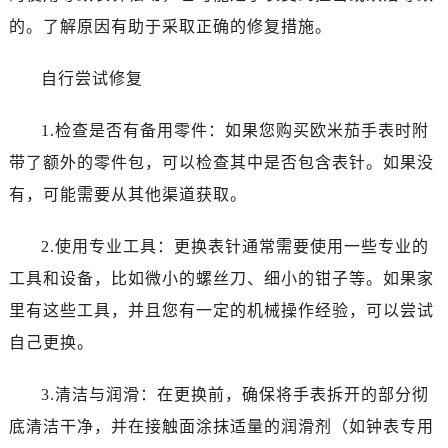
太原市迎泽区解放路15号亨得利名表服务中心（品牌授权店）3层整层（需提前预约）
的。了解原因有助于采取正确的修复措施。
沈阳市沈河区中街路137号亨得利名表服务中心（品牌授权店）1层整层（需提前预约）
沈阳市沈河区中街路83号亨得利名表服务中心（品牌授权店）1层整层（需提前预约）
自行尝试修复
乌鲁木齐市天山区红山路26号时代广场（CCMALL）C座17层17-B（需提前预约）
温州市鹿城区锦绣路1067号置信广场10层1015室（需提前预约）
1.检查是否有备用零件：如果您购买欧米茄手表时附
哈尔滨市道里区友谊西路600号富力中心T2座写字楼29层03室（需提前预约）
带了额外的零件包，可以检查其中是否包含表针。如果没
大连市中山区人民路15号国际金融大厦7层G室（需提前预约）
有，可能需要从其他渠道获取。
佛山市禅城区季华五路57号万科金融中心C座12层1205室（需提前预约）
东莞市东城街道鸿福东路1号民盈国贸中心T1写字楼9层907室（需提前预约）
2.使用专业工具：更换表针通常需要使用一些专业的
无锡市梁溪区人民中路139号恒隆广场写字楼1座11层1104室（需提前预约）
工具和设备，比如微小的螺丝刀、细小的钳子等。如果家
南通市崇川区工农路57号圆融广场写字楼16层1603室（需提前预约）
里有这些工具，并且您有一定的机械操作经验，可以尝试
苏州市苏州工业园区星港街199号苏州中心办公楼C座22层08室（需提前预约）
自己更换。
武汉市江汉区解放大道686号世界贸易大厦38层09室（需提前预约）
南宁市青秀区金湖路59号地王大厦12楼1224室（需提前预约）
3.清洁与润滑：在更换前，确保将手表拆开的部分彻
合肥市蜀山区潜山路111号万象城华润大厦B座12楼03室（需提前预约）
底清洁干净，并在接触面涂抹适量的润滑剂（如钟表专用
泉州市丰泽区宝洲路729号浦西万达中心写字楼A座7楼709室（需提前预约）