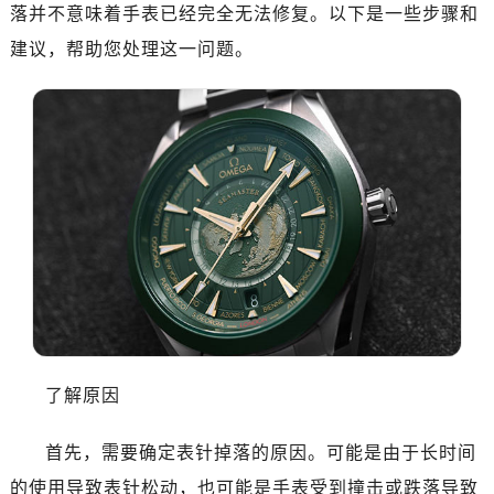
杭州市上城区钱江路1366号华润大厦写字楼A座5层503-5室（需提前预约）
落并不意味着手表已经完全无法修复。以下是一些步骤和
金华市金东区东市南街777号金华万达广场写字楼4号楼22层2209室（需提前预约）
建议，帮助您处理这一问题。
绍兴市越城区胜利东路379号世茂天际中心写字楼8层805室（需提前预约）
嘉兴市南湖区广益路705号嘉兴世界贸易中心写字楼A座13层1304室（需提前预约）
南昌市红谷滩新区红谷中大道998号绿地双子塔（中央广场）A1座办公楼14层07室（需提前预约）
济南市历下区经十路11111号华润中心写字楼（万象城）15层1508室（需提前预约）
广州市天河区天河路230号万菱汇国际中心写字楼A塔7层704室（需提前预约）
广州市越秀区环市东路371-375号世界贸易中心大厦南塔写字楼15层07室（需提前预约）
深圳市罗湖区深南东路5001号华润大厦写字楼17层1701室（需提前预约）
惠州市惠城区江北文昌一路7号华贸大厦写字楼1座30层05室（需提前预约）
厦门市思明区湖滨东路95号华润大厦写字楼B座11层1104室（需提前预约）
福州市鼓楼区五四路128-1号恒力城写字楼15层03室（需提前预约）
成都市锦江区人民东路6号SAC东原中心写字楼24层2406B室（需提前预约）
了解原因
重庆市江北区观音桥步行街2号融恒时代广场写字楼9层902室（需提前预约）
长沙市芙蓉区定王台街道建湘路393号世茂环球金融中心写字楼（芙蓉广场）10层13室（需提前预约）
首先，需要确定表针掉落的原因。可能是由于长时间
郑州市二七区铭功路10号华润大厦写字楼29层2905室（需提前预约）
的使用导致表针松动，也可能是手表受到撞击或跌落导致