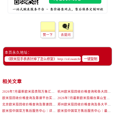
吉林省延边市延吉市解放路欧米茄售后服务中心（需提前预约）
辽宁省鞍山市铁东区站前街欧米茄售后服务中心（需提前预约）
辽宁省本溪市平山区胜利路欧米茄售后服务中心（需提前预约）
辽宁省朝阳市双塔区新华路欧米茄售后服务中心（需提前预约）
辽宁省丹东市振兴区七经街欧米茄售后服务中心（需提前预约）
赞一下
去提问
辽宁省抚顺市新抚区东一路欧米茄售后服务中心（需提前预约）
辽宁省阜新市海州区解放大街欧米茄售后服务中心（需提前预约）
辽宁省葫芦岛市连山区中央路欧米茄售后服务中心（需提前预约）
本页永久地址：
一键复制
辽宁省锦州市古塔区中央大街欧米茄售后服务中心（需提前预约）
辽宁省辽阳市白塔区新运大街欧米茄售后服务中心（需提前预约）
辽宁省盘锦市兴隆台区石油大街欧米茄售后服务中心（需提前预约）
辽宁省铁岭市银州区南马路欧米茄售后服务中心（需提前预约）
相关文章
辽宁省营口市站前区市府路与渤海大街交叉口欧米茄售后服务中心（需提前预约）
2026年7月最新欧米茄贵阳万象汇维修保养服务电话
杭州欧米茄回收价格查询和各大回收平台实测排行（2026年7月最新数据）
辽宁省沈阳市沈河区中街路137号亨得利名表维修授权店1楼欧米茄售后服务中心（需提前预约）
欧米茄回收价格查询及靠谱平台实测排行(2026年7月最新)
2026年7月最新欧米茄烟台莱山宝龙广场维修保养服务电话
辽宁省沈阳市沈河区中街路83号亨得利名表维修授权店1楼欧米茄售后服务中心（需提前预约）
北京欧米茄回收价格查询及靠谱回收平台实测排行（2026年7月最新数据）
郑州欧米茄回收价格查询及各大平台实测排行(2026年7月最新数据)
北京市朝阳区建国门外大街甲6号华熙国际中心D座11层1102室欧米茄售后服务中心（需提前预约）
欧米茄中国官方售后服务中心｜详细地址与售后电话权威信息通知（2026年7月最新）
欧米茄中国官方售后服务中心｜最新维修地址及官方电话权威信息通告（2026年7月最新）