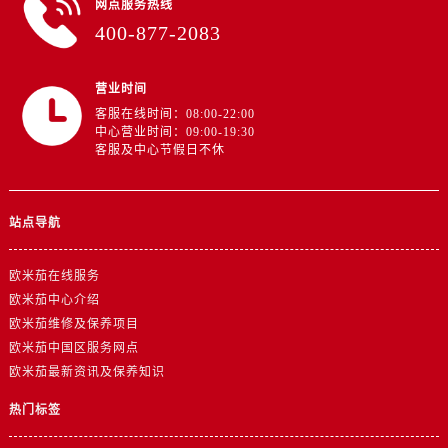
网点服务热线
江西省新余市渝水区北湖西路欧米茄售后服务中心（需提前预约）
400-877-2083
江西省宜春市袁州区中山中路欧米茄售后服务中心（需提前预约）
江西省鹰潭市月湖区胜利东路欧米茄售后服务中心（需提前预约）
营业时间
山东省德州市德城区东风中路欧米茄售后服务中心（需提前预约）
客服在线时间：08:00-22:00
山东省东营市东营区济南路欧米茄售后服务中心（需提前预约）
中心营业时间：09:00-19:30
山东省济南市历下区经十路11111号华润中心写字楼（万象城）15层1508室欧米茄售后服务中心（需提前预约）
客服及中心节假日不休
山东省济宁市任城区太白楼路欧米茄售后服务中心（需提前预约）
山东省莱芜市文化南路8号银座商城名表维修一楼名表维修欧米茄售后服务中心（需提前预约）
站点导航
山东省临沂市兰山区解放路欧米茄售后服务中心（需提前预约）
山东省日照市东港区烟台路欧米茄售后服务中心（需提前预约）
欧米茄在线服务
山东省泰安市泰山区财源街道泰山大街欧米茄售后服务中心（需提前预约）
欧米茄中心介绍
山东省威海市环翠区新威海路89号振华商厦一楼名表维修欧米茄售后服务中心（需提前预约）
欧米茄维修及保养项目
山东省潍坊市奎文区东风东街欧米茄售后服务中心（需提前预约）
欧米茄中国区服务网点
山东省枣庄市滕州市北辛路与善国路交叉口欧米茄售后服务中心（需提前预约）
欧米茄最新资讯及保养知识
山东省淄博市张店区金晶大道欧米茄售后服务中心（需提前预约）
热门标签
上海市黄浦区南京东路299号宏伊国际广场写字楼8层806室欧米茄售后服务中心（需提前预约）