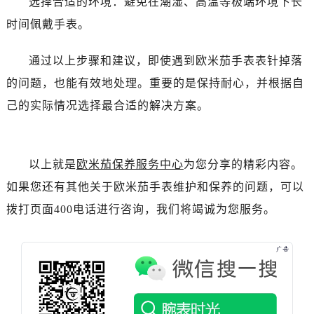
选择合适的环境：避免在潮湿、高温等极端环境下长
黑龙江省鸡西市鸡冠区红军路欧米茄售后服务中心（需提前预约）
时间佩戴手表。
黑龙江省佳木斯市向阳区长安路欧米茄售后服务中心（需提前预约）
黑龙江省牡丹江市东安区太平路欧米茄售后服务中心（需提前预约）
通过以上步骤和建议，即使遇到欧米茄手表表针掉落
黑龙江省七台河市桃山区大同街欧米茄售后服务中心（需提前预约）
的问题，也能有效地处理。重要的是保持耐心，并根据自
黑龙江省齐齐哈尔市龙沙区龙华路欧米茄售后服务中心（需提前预约）
黑龙江省双鸭山市尖山区新兴大街欧米茄售后服务中心（需提前预约）
己的实际情况选择最合适的解决方案。
黑龙江省绥化市北林区新华街与康庄路交叉口欧米茄售后服务中心（需提前预约）
黑龙江省伊春市伊美区通河路欧米茄售后服务中心（需提前预约）
吉林省白城市洮北区明仁南街欧米茄售后服务中心（需提前预约）
以上就是
欧米茄保养服务中心
为您分享的精彩内容。
吉林省白山市浑江区浑江大街欧米茄售后服务中心（需提前预约）
如果您还有其他关于欧米茄手表维护和保养的问题，可以
吉林省吉林市船营区河南街欧米茄售后服务中心（需提前预约）
拨打页面400电话进行咨询，我们将竭诚为您服务。
吉林省辽源市龙山区人民大街欧米茄售后服务中心（需提前预约）
吉林省梅河口市新华街道梅河大街欧米茄售后服务中心（需提前预约）
吉林省四平市铁东区紫气大路与南九经街交汇处欧米茄售后服务中心（需提前预约）
吉林省松原市宁江区五环大街欧米茄售后服务中心（需提前预约）
吉林省通化市东昌区环通乡江南大街欧米茄售后服务中心（需提前预约）