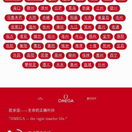
江苏省连云港市海州区通灌北路欧米茄售后服务中心（需提前预约）
海口
赣州
漳州
拉萨
青海
新疆
兰州
银川
江苏省南京市秦淮区中山南路1号南京中心22层22-C1-C3室欧米茄售后服务中心（需提前预约）
乌鲁木齐
大同
赤峰
包头
阳泉
大庆
秦皇岛
沧州
江苏省宿迁市宿城区西湖路欧米茄售后服务中心（需提前预约）
江苏省泰州市海陵区永定东路399号置地商务中心东塔（华润万象城）17层1706室欧米茄售后服务中心（需提前预约）
张家口
温州
徐州
潍坊
九江
常州
嘉兴
南通
江苏省徐州市鼓楼区淮海东路29号苏宁广场IFC国际金融中心35层3508室欧米茄售后服务中心（需提前预约）
临沂
淮安
烟台
绍兴
亳州
舟山
扬州
金华
洛阳
江苏省盐城市盐都区世纪大道5号盐城金融城写字楼1号楼16层1604室欧米茄售后服务中心（需提前预约）
岳阳
衡阳
黄石
襄阳
株洲
湘潭
十堰
荆州
宜昌
江苏省扬州市邗江区国展路29号星耀天地写字楼1号楼18层1803室欧米茄售后服务中心（需提前预约）
许昌
南阳
常德
泉州
柳州
桂林
惠州
西宁
江苏省镇江市京口区中山东路欧米茄售后服务中心（需提前预约）
攀枝花
遵义
天水
泰州
盐城
台州
江西省抚州市临川区赣东大道欧米茄售后服务中心（需提前预约）
江西省赣州市章贡区文清路欧米茄售后服务中心（需提前预约）
江西省吉安市吉州区井冈山大道欧米茄售后服务中心（需提前预约）
江西省景德镇市珠山区珠山中路欧米茄售后服务中心（需提前预约）
江西省九江市浔阳区浔阳路欧米茄售后服务中心（需提前预约）
江西省南昌市红谷滩新区红谷中大道998号绿地双子塔（中央广场）A1座办公楼14层1407室欧米茄售后服务中心（需提前预约）
欧米茄——生命的正确时间
江西省萍乡市安源区萍安北大道与康庄路交叉口欧米茄售后服务中心（需提前预约）
"OMEGA -- the right timefor life.”
江西省上饶市信州区滨江西路欧米茄售后服务中心（需提前预约）