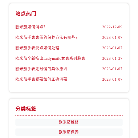
山西省临汾市尧都区解放路欧米茄售后服务中心（需提前预约）
山西省吕梁市离石区永宁中路与建设街交叉口欧米茄售后服务中心（需提前预约）
站点热门
山西省朔州市朔城区怡西路与鄯阳西街交汇处欧米茄售后服务中心（需提前预约）
欧米茄如何消磁？
2022-12-09
山西省忻州市忻府区和平东街与七一南路交叉口欧米茄售后服务中心（需提前预约）
山西省阳泉市郊区平阳东街与新城大道交叉口欧米茄售后服务中心（需提前预约）
欧米茄手表表带的保养方法有哪些？
2023-01-07
山西省运城市盐湖区河东街欧米茄售后服务中心（需提前预约）
欧米茄手表受磁如何处理
2023-01-07
山西省长治市潞州区英雄中路欧米茄售后服务中心（需提前预约）
欧米茄全新推出Ladymatic女表系列腕表
2023-01-27
山西省太原市迎泽区迎泽街道解放路15号亨得利名表维修授权店3楼欧米茄售后服务中心（需提前预约）
欧米茄手表走时慢的具体原因
2023-01-07
天津市和平区赤峰道136号天津国际金融中心26层2603室欧米茄售后服务中心（需提前预约）
欧米茄手表受磁如何正确消磁
2023-01-07
安徽省安庆市迎江区人民路欧米茄售后服务中心（需提前预约）
安徽省蚌埠市蚌山区淮河路欧米茄售后服务中心（需提前预约）
安徽省亳州市谯城区魏武大道欧米茄售后服务中心（需提前预约）
安徽省池州市贵池区长江路欧米茄售后服务中心（需提前预约）
分类标签
安徽省滁州市琅琊区南谯北路欧米茄售后服务中心（需提前预约）
欧米茄维修
安徽省阜阳市颍州区颍州北路欧米茄售后服务中心（需提前预约）
安徽省淮北市相山区淮海路欧米茄售后服务中心（需提前预约）
欧米茄保养