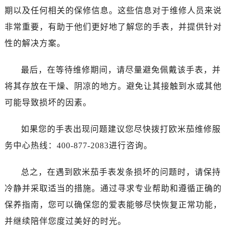
石家庄市长安区中山东路39号勒泰中心写字楼B座13层07室（需提前预约）
期以及任何相关的保修信息。这些信息对于维修人员来说
西安市碑林区南关正街88号华侨城长安国际中心E座6楼10室（需提前预约）
非常重要，有助于他们更好地了解您的手表，并提供针对
海口市龙华区金贸东路5号海口华润大厦B座17层1707室（需提前预约）
性的解决方案。
唐山市路南区新华东道100号万达广场写字楼A座10层1002室（需提前预约）
台州市椒江区东海大道1800号腾达中心东1幢20楼2002室（需提前预约）
最后，在等待维修期间，请尽量避免佩戴该手表，并
内蒙古自治区呼和浩特市玉泉区大学西街70号华润万象城写字楼（鄂尔多斯大厦）23层2326室（需提前预约）
将其存放在干燥、阴凉的地方。避免让其接触到水或其他
甘肃省兰州市七里河区西津西路16号兰州中心写字楼21层2102室（需提前预约）
可能导致损坏的因素。
重庆市解放碑渝中区民权路28号英利国际金融中心写字楼20层01室（需提前预约）
黑龙江省大庆市萨尔图区会战大街欧米茄售后服务中心（需提前预约）
如果您的手表出现问题建议您尽快拨打欧米茄维修服
黑龙江省鹤岗市向阳区红军路欧米茄售后服务中心（需提前预约）
务中心热线：400-877-2083进行咨询。
黑龙江省黑河市爱辉区中央街欧米茄售后服务中心（需提前预约）
黑龙江省鸡西市鸡冠区红军路欧米茄售后服务中心（需提前预约）
总之，在遇到欧米茄手表发条损坏的问题时，请保持
黑龙江省佳木斯市向阳区长安路欧米茄售后服务中心（需提前预约）
冷静并采取适当的措施。通过寻求专业帮助和遵循正确的
黑龙江省牡丹江市东安区太平路欧米茄售后服务中心（需提前预约）
保养指南，您可以确保您的爱表能够尽快恢复正常功能，
黑龙江省七台河市桃山区大同街欧米茄售后服务中心（需提前预约）
黑龙江省齐齐哈尔市龙沙区龙华路欧米茄售后服务中心（需提前预约）
并继续陪伴您度过美好的时光。