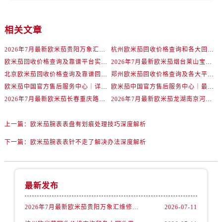
辽宁省抚顺市新抚区东一路欧米茄售后服务中心（需提前预约）
辽宁省阜新市海州区解放大街欧米茄售后服务中心（需提前预约）
相关文章
辽宁省葫芦岛市连山区中央路欧米茄售后服务中心（需提前预约）
辽宁省锦州市古塔区中央大街欧米茄售后服务中心（需提前预约）
2026年7月最新欧米茄贵阳万象汇维修保养服务电话
杭州欧米茄回收价格查询和各大回收平台实测排行（2026年7月最新数据）
辽宁省辽阳市白塔区新运大街欧米茄售后服务中心（需提前预约）
欧米茄回收价格查询及靠谱平台实测排行(2026年7月最新)
2026年7月最新欧米茄烟台莱山宝龙广场维修保养服务电话
辽宁省盘锦市兴隆台区石油大街欧米茄售后服务中心（需提前预约）
北京欧米茄回收价格查询及靠谱回收平台实测排行（2026年7月最新数据）
郑州欧米茄回收价格查询及各大平台实测排行(2026年7月最新数据)
欧米茄中国官方售后服务中心｜详细地址与售后电话权威信息通知（2026年7月最新）
欧米茄中国官方售后服务中心｜最新维修地址及官方电话权威信息通告（2026年7月最新）
辽宁省铁岭市银州区南马路欧米茄售后服务中心（需提前预约）
2026年7月最新欧米茄长春重庆路万达广场维修保养服务电话
2026年7月最新欧米茄龙湖南京河西天街维修保养服务电话
辽宁省营口市站前区市府路与渤海大街交叉口欧米茄售后服务中心（需提前预约）
辽宁省沈阳市沈河区中街路137号亨得利名表维修授权店1楼欧米茄售后服务中心（需提前预约）
上一篇：
欧米茄腕表表盘有划痕处理技巧深度解析
辽宁省沈阳市沈河区中街路83号亨得利名表维修授权店1楼欧米茄售后服务中心（需提前预约）
下一篇：
欧米茄腕表表针不走了解决办法深度解析
北京市朝阳区建国门外大街甲6号华熙国际中心D座11层1102室欧米茄售后服务中心（需提前预约）
北京市东城区东长安街1号王府井东方广场W3座6层602室欧米茄售后服务中心（需提前预约）
河北省保定市竞秀区朝阳北大街北国先天下欧米茄售后服务中心（需提前预约）
内蒙古自治区阿拉善盟市左旗土尔扈特大街欧米茄售后服务中心（需提前预约）
最新发布
内蒙古自治区巴彦淖尔市临河区新华街欧米茄售后服务中心（需提前预约）
2026年7月最新欧米茄贵阳万象汇维修保养服务电话
2026-07-11
内蒙古自治区包头市青山区幸福路甲3号王府井百货名表维修欧米茄售后服务中心（需提前预约）