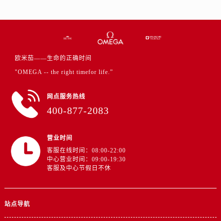
江苏省盐城市盐都区世纪大道5号盐城金融城写字楼1号楼16层1604室欧米茄售后服务中心（需提前预约）
江苏省扬州市邗江区国展路29号星耀天地写字楼1号楼18层1803室欧米茄售后服务中心（需提前预约）
江苏省镇江市京口区中山东路欧米茄售后服务中心（需提前预约）
江西省抚州市临川区赣东大道欧米茄售后服务中心（需提前预约）
欧米茄——生命的正确时间
江西省赣州市章贡区文清路欧米茄售后服务中心（需提前预约）
"OMEGA -- the right timefor life.”
江西省吉安市吉州区井冈山大道欧米茄售后服务中心（需提前预约）
江西省景德镇市珠山区珠山中路欧米茄售后服务中心（需提前预约）
网点服务热线
江西省九江市浔阳区浔阳路欧米茄售后服务中心（需提前预约）
400-877-2083
江西省南昌市红谷滩新区红谷中大道998号绿地双子塔（中央广场）A1座办公楼14层1407室欧米茄售后服务中心（需提前预约）
江西省萍乡市安源区萍安北大道与康庄路交叉口欧米茄售后服务中心（需提前预约）
营业时间
江西省上饶市信州区滨江西路欧米茄售后服务中心（需提前预约）
客服在线时间：08:00-22:00
江西省新余市渝水区北湖西路欧米茄售后服务中心（需提前预约）
中心营业时间：09:00-19:30
客服及中心节假日不休
江西省宜春市袁州区中山中路欧米茄售后服务中心（需提前预约）
江西省鹰潭市月湖区胜利东路欧米茄售后服务中心（需提前预约）
山东省德州市德城区东风中路欧米茄售后服务中心（需提前预约）
站点导航
山东省东营市东营区济南路欧米茄售后服务中心（需提前预约）