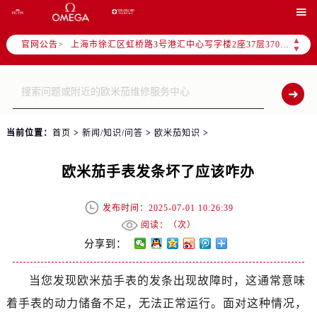
北京市朝阳区建国门外大街甲6号华熙国际中心写字楼D座11层1102室（需提前预约）

天津市和平区赤峰道136号天津国际金融中心写字楼26层2603室（需提前预约）
▲
官网公告>
上海市徐汇区虹桥路3号港汇中心写字楼2座37层3705室（需提前预约）
▼
上海市黄浦区南京东路299号宏伊国际广场写字楼8层806室（需提前预约）
南京市秦淮区中山南路1号（新街口）南京中心写字楼22层C1-1室（需提前预约）
常州市新北区龙锦路1590号现代传媒中心写字楼5号楼10层1008室（需提前预约）
徐州市鼓楼区淮海东路29号苏宁广场IFC国际金融中心写字楼35层3508室（需提前预约）
当前位置：
首页
>
新闻/知识/问答
>
欧米茄知识
>
扬州市邗江区国展路29号星耀天地写字楼1号楼18层1803室（需提前预约）
盐城市盐都区世纪大道5号盐城金融城写字楼1号楼16层1604室（需提前预约）
欧米茄手表发条坏了应该咋办
泰州市海陵区永定东路399号置地商务中心东塔写字楼（华润万象城）17层1706室（需提前预约）
宁波市江北区大闸南路500号来福士广场办公楼20层2009室（需提前预约）
发布时间：2025-07-01 10:26:39
杭州市上城区钱江路1366号华润大厦写字楼A座5层503-5室（需提前预约）
阅读：（
次）
金华市金东区东市南街777号金华万达广场写字楼4号楼22层2209室（需提前预约）
分享到：
绍兴市越城区胜利东路379号世茂天际中心写字楼8层805室（需提前预约）
当您发现欧米茄手表的发条出现故障时，这通常意味
嘉兴市南湖区广益路705号嘉兴世界贸易中心写字楼A座13层1304室（需提前预约）
着手表的动力储备不足，无法正常运行。面对这种情况，
南昌市红谷滩新区红谷中大道998号绿地双子塔（中央广场）A1座办公楼14层07室（需提前预约）