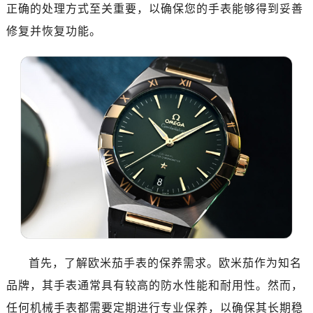
济南市历下区经十路11111号华润中心写字楼（万象城）15层1508室（需提前预约）
正确的处理方式至关重要，以确保您的手表能够得到妥善
广州市天河区天河路230号万菱汇国际中心写字楼A塔7层704室（需提前预约）
修复并恢复功能。
广州市越秀区环市东路371-375号世界贸易中心大厦南塔写字楼15层07室（需提前预约）
深圳市罗湖区深南东路5001号华润大厦写字楼17层1701室（需提前预约）
惠州市惠城区江北文昌一路7号华贸大厦写字楼1座30层05室（需提前预约）
厦门市思明区湖滨东路95号华润大厦写字楼B座11层1104室（需提前预约）
福州市鼓楼区五四路128-1号恒力城写字楼15层03室（需提前预约）
成都市锦江区人民东路6号SAC东原中心写字楼24层2406B室（需提前预约）
重庆市江北区观音桥步行街2号融恒时代广场写字楼9层902室（需提前预约）
长沙市芙蓉区定王台街道建湘路393号世茂环球金融中心写字楼（芙蓉广场）10层13室（需提前预约）
郑州市二七区铭功路10号华润大厦写字楼29层2905室（需提前预约）
太原市迎泽区解放路15号亨得利名表服务中心（品牌授权店）3层整层（需提前预约）
沈阳市沈河区中街路137号亨得利名表服务中心（品牌授权店）1层整层（需提前预约）
沈阳市沈河区中街路83号亨得利名表服务中心（品牌授权店）1层整层（需提前预约）
首先，了解欧米茄手表的保养需求。欧米茄作为知名
乌鲁木齐市天山区红山路26号时代广场（CCMALL）C座17层17-B（需提前预约）
品牌，其手表通常具有较高的防水性能和耐用性。然而，
温州市鹿城区锦绣路1067号置信广场10层1015室（需提前预约）
任何机械手表都需要定期进行专业保养，以确保其长期稳