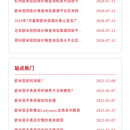
杭州欧米茄回收价格查询和各大回收平台实测排行（2026年7月最新数据）
2026-07-11
内蒙古自治区赤峰市红山区哈达街欧米茄售后服务中心（需提前预约）
内蒙古自治区鄂尔多斯市东胜区伊金霍洛街欧米茄售后服务中心（需提前预约）
欧米茄回收价格查询及靠谱平台实测排行(2026年7月最新)
2026-07-11
内蒙古自治区呼伦贝尔市海拉尔区中央街欧米茄售后服务中心（需提前预约）
2026年7月最新欧米茄烟台莱山宝龙广场维修保养服务电话
2026-07-11
内蒙古自治区通辽市科尔沁区明仁大街欧米茄售后服务中心（需提前预约）
北京欧米茄回收价格查询及靠谱回收平台实测排行（2026年7月最新数据）
2026-07-11
内蒙古自治区乌海市海勃湾区人民南路欧米茄售后服务中心（需提前预约）
郑州欧米茄回收价格查询及各大平台实测排行(2026年7月最新数据)
2026-07-11
内蒙古自治区乌兰察布市集宁区恩和大街欧米茄售后服务中心（需提前预约）
内蒙古自治区锡林郭勒盟市锡林浩特市光明街与额尔敦路交叉口欧米茄售后服务中心（需提前预约）
内蒙古自治区兴安盟市乌兰浩特市兴安大街欧米茄售后服务中心（需提前预约）
山西省大同市平城区迎宾街欧米茄售后服务中心（需提前预约）
站点热门
山西省晋城市城区黄华街欧米茄售后服务中心（需提前预约）
欧米茄如何消磁？
2022-12-09
山西省晋中市榆次区顺城街欧米茄售后服务中心（需提前预约）
欧米茄手表表带的保养方法有哪些？
2023-01-07
山西省临汾市尧都区解放路欧米茄售后服务中心（需提前预约）
山西省吕梁市离石区永宁中路与建设街交叉口欧米茄售后服务中心（需提前预约）
欧米茄手表受磁如何处理
2023-01-07
山西省朔州市朔城区怡西路与鄯阳西街交汇处欧米茄售后服务中心（需提前预约）
欧米茄全新推出Ladymatic女表系列腕表
2023-01-27
山西省忻州市忻府区和平东街与七一南路交叉口欧米茄售后服务中心（需提前预约）
欧米茄手表走时慢的具体原因
2023-01-07
山西省阳泉市郊区平阳东街与新城大道交叉口欧米茄售后服务中心（需提前预约）