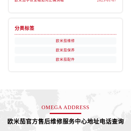
欧米茄手表受磁如何正确消磁
2023-01-07
山西省运城市盐湖区河东街欧米茄售后服务中心（需提前预约）
山西省长治市潞州区英雄中路欧米茄售后服务中心（需提前预约）
山西省太原市迎泽区迎泽街道解放路15号亨得利名表维修授权店3楼欧米茄售后服务中心（需提前预约）
天津市和平区赤峰道136号天津国际金融中心26层2603室欧米茄售后服务中心（需提前预约）
分类标签
安徽省安庆市迎江区人民路欧米茄售后服务中心（需提前预约）
欧米茄维修
安徽省蚌埠市蚌山区淮河路欧米茄售后服务中心（需提前预约）
欧米茄保养
安徽省亳州市谯城区魏武大道欧米茄售后服务中心（需提前预约）
安徽省池州市贵池区长江路欧米茄售后服务中心（需提前预约）
欧米茄配件
安徽省滁州市琅琊区南谯北路欧米茄售后服务中心（需提前预约）
安徽省阜阳市颍州区颍州北路欧米茄售后服务中心（需提前预约）
安徽省淮北市相山区淮海路欧米茄售后服务中心（需提前预约）
安徽省淮南市田家庵区国庆中路欧米茄售后服务中心（需提前预约）
安徽省黄山市屯溪区黄山西路欧米茄售后服务中心（需提前预约）
OMEGA ADDRESS
安徽省六安市金安区解放中路欧米茄售后服务中心（需提前预约）
安徽省马鞍山市雨山区湖南西路欧米茄售后服务中心（需提前预约）
欧米茄官方售后维修服务中心地址电话查询
安徽省宿州市埇桥区人民中路欧米茄售后服务中心（需提前预约）