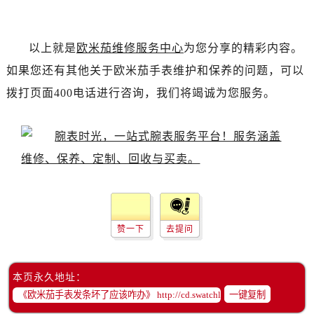
黑龙江省双鸭山市尖山区新兴大街欧米茄售后服务中心（需提前预约）
黑龙江省绥化市北林区新华街与康庄路交叉口欧米茄售后服务中心（需提前预约）
黑龙江省伊春市伊美区通河路欧米茄售后服务中心（需提前预约）
以上就是
欧米茄维修服务中心
为您分享的精彩内容。
吉林省白城市洮北区明仁南街欧米茄售后服务中心（需提前预约）
如果您还有其他关于欧米茄手表维护和保养的问题，可以
吉林省白山市浑江区浑江大街欧米茄售后服务中心（需提前预约）
拨打页面400电话进行咨询，我们将竭诚为您服务。
吉林省吉林市船营区河南街欧米茄售后服务中心（需提前预约）
吉林省辽源市龙山区人民大街欧米茄售后服务中心（需提前预约）
吉林省梅河口市新华街道梅河大街欧米茄售后服务中心（需提前预约）
吉林省四平市铁东区紫气大路与南九经街交汇处欧米茄售后服务中心（需提前预约）
吉林省松原市宁江区五环大街欧米茄售后服务中心（需提前预约）
吉林省通化市东昌区环通乡江南大街欧米茄售后服务中心（需提前预约）
吉林省延边市延吉市解放路欧米茄售后服务中心（需提前预约）
赞一下
去提问
辽宁省鞍山市铁东区站前街欧米茄售后服务中心（需提前预约）
辽宁省本溪市平山区胜利路欧米茄售后服务中心（需提前预约）
本页永久地址：
辽宁省朝阳市双塔区新华路欧米茄售后服务中心（需提前预约）
一键复制
辽宁省丹东市振兴区七经街欧米茄售后服务中心（需提前预约）