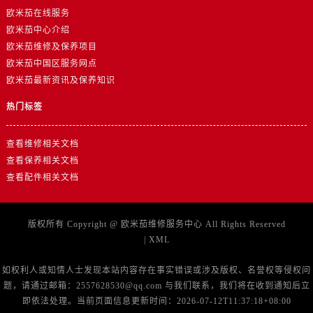
山东省济南市历下区经十路11111号华润中心写字楼（万象城）15层1508室欧米茄售后服务中心（需提前预约）
欧米茄在线服务
山东省济宁市任城区太白楼路欧米茄售后服务中心（需提前预约）
欧米茄中心介绍
山东省莱芜市文化南路8号银座商城名表维修一楼名表维修欧米茄售后服务中心（需提前预约）
欧米茄维修及保养项目
欧米茄中国区服务网点
山东省临沂市兰山区解放路欧米茄售后服务中心（需提前预约）
欧米茄最新资讯及保养知识
山东省日照市东港区烟台路欧米茄售后服务中心（需提前预约）
山东省泰安市泰山区财源街道泰山大街欧米茄售后服务中心（需提前预约）
热门标签
山东省威海市环翠区新威海路89号振华商厦一楼名表维修欧米茄售后服务中心（需提前预约）
山东省潍坊市奎文区东风东街欧米茄售后服务中心（需提前预约）
查看维修相关文档
查看保养相关文档
山东省枣庄市滕州市北辛路与善国路交叉口欧米茄售后服务中心（需提前预约）
查看配件相关文档
山东省淄博市张店区金晶大道欧米茄售后服务中心（需提前预约）
上海市黄浦区南京东路299号宏伊国际广场写字楼8层806室欧米茄售后服务中心（需提前预约）
上海市徐汇区虹桥路3号港汇中心2座37层3705室欧米茄售后服务中心（需提前预约）
版权所有 Copyright @
欧米茄维修服务中心
All Rights Reserved
|
XML
浙江省杭州市上城区钱江路1366号华润大厦A座5层503-5室欧米茄售后服务中心（需提前预约）
浙江省湖州市吴兴区劳动路欧米茄售后服务中心（需提前预约）
如权利人或知情人士发现本站内容存在事实错误或涉及版权、名誉权等侵权问
浙江省嘉兴市南湖区广益路705号嘉兴世界贸易中心A座13层1304室欧米茄售后服务中心（需提前预约）
题，请通过邮箱：2557628530@qq.com 与我们联系，我们将在收到通知后立
浙江省金华市金东区东市南街777号金华万达广场4号楼22楼2209室欧米茄售后服务中心（需提前预约）
即依法处理。当前页面信息更新时间：2026-07-12T11:37:18+08:00