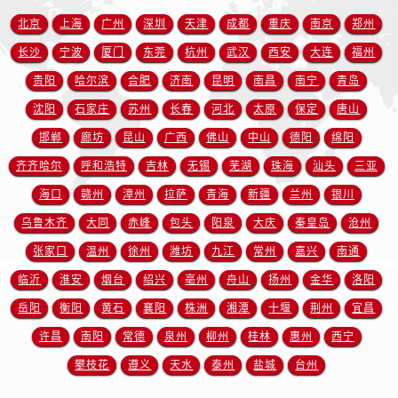
安徽省铜陵市铜官区石城大道欧米茄售后服务中心（需提前预约）
北京
上海
广州
深圳
天津
成都
重庆
南京
郑州
安徽省芜湖市镜湖区中山路步行街欧米茄售后服务中心（需提前预约）
长沙
宁波
厦门
东莞
杭州
武汉
西安
大连
福州
安徽省宣城市宣州区叠嶂西路欧米茄售后服务中心（需提前预约）
贵阳
哈尔滨
合肥
济南
昆明
南昌
南宁
青岛
福建省龙岩市新罗区九一南路欧米茄售后服务中心（需提前预约）
福建省南平市建阳区人民西路欧米茄售后服务中心（需提前预约）
沈阳
石家庄
苏州
长春
河北
太原
保定
唐山
福建省宁德市蕉城区天湖东路欧米茄售后服务中心（需提前预约）
邯郸
廊坊
昆山
广西
佛山
中山
德阳
绵阳
福建省莆田市城厢区霞林街道荔华东大道欧米茄售后服务中心（需提前预约）
齐齐哈尔
呼和浩特
吉林
无锡
芜湖
珠海
汕头
三亚
福建省三明市三元区东乾二路欧米茄售后服务中心（需提前预约）
海口
赣州
漳州
拉萨
青海
新疆
兰州
银川
福建省漳州市龙文区步港路欧米茄售后服务中心（需提前预约）
乌鲁木齐
大同
赤峰
包头
阳泉
大庆
秦皇岛
沧州
江苏省常州市新北区龙锦路1590号现代传媒中心5号楼10层1008室欧米茄售后服务中心（需提前预约）
张家口
温州
徐州
潍坊
九江
常州
嘉兴
南通
江苏省淮安市清江浦区淮海北路欧米茄售后服务中心（需提前预约）
临沂
淮安
烟台
绍兴
亳州
舟山
扬州
金华
洛阳
江苏省连云港市海州区通灌北路欧米茄售后服务中心（需提前预约）
江苏省南京市秦淮区中山南路1号南京中心22层22-C1-C3室欧米茄售后服务中心（需提前预约）
岳阳
衡阳
黄石
襄阳
株洲
湘潭
十堰
荆州
宜昌
江苏省宿迁市宿城区西湖路欧米茄售后服务中心（需提前预约）
许昌
南阳
常德
泉州
柳州
桂林
惠州
西宁
江苏省泰州市海陵区永定东路399号置地商务中心东塔（华润万象城）17层1706室欧米茄售后服务中心（需提前预约）
攀枝花
遵义
天水
泰州
盐城
台州
江苏省徐州市鼓楼区淮海东路29号苏宁广场IFC国际金融中心35层3508室欧米茄售后服务中心（需提前预约）