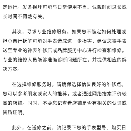
哈尔滨市道里区友谊西路600号富力中心T2座写字楼29层03室（需提前预约）
定运行。发条损坏可能与日常使用不当、佩戴时间过长或
大连市中山区人民路15号国际金融大厦7层G室（需提前预约）
长时间不佩戴有关。
佛山市禅城区季华五路57号万科金融中心C座12层1205室（需提前预约）
东莞市东城街道鸿福东路1号民盈国贸中心T1写字楼9层907室（需提前预约）
其次，寻求专业维修服务。如果您不确定如何处理或
无锡市梁溪区人民中路139号恒隆广场写字楼1座11层1104室（需提前预约）
担心自行拆解可能对手表造成进一步损害，建议您将手表
南通市崇川区工农路57号圆融广场写字楼16层1603室（需提前预约）
送至专业的钟表维修店或品牌服务中心进行检查和维修。
苏州市苏州工业园区星港街199号苏州中心办公楼C座22层08室（需提前预约）
专业的维修人员能够准确诊断问题所在，并提供相应的解
武汉市江汉区解放大道686号世界贸易大厦38层09室（需提前预约）
南宁市青秀区金湖路59号地王大厦12楼1224室（需提前预约）
决方案。
合肥市蜀山区潜山路111号万象城华润大厦B座12楼03室（需提前预约）
在选择维修服务时，请确保选择信誉良好的维修点。
泉州市丰泽区宝洲路729号浦西万达中心写字楼A座7楼709室（需提前预约）
青岛市南区山东路6号华润大厦B座22层04室（需提前预约）
您可以参考朋友或家人的推荐，或者通过网络搜索评价较
烟台市芝罘区胜利路139号万达金融中心A座907室（需提前预约）
高的店铺。同时，不要忘记查看店铺是否有相关的认证或
长春市朝阳区西安大路727号中银大厦A座(旺进大厦)18层09室（需提前预约）
资质证明。
贵阳市南明区都司高架桥路33号亨特国际金融中心14楼14D（需提前预约）
昆明市盘龙区北京路928号同德昆明广场写字楼10层06室（需提前预约）
此外，在送修之前，请记录下您的手表型号、购买日