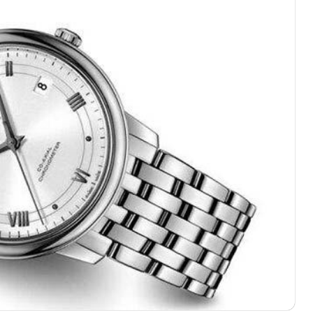
心写字楼（万象城）15层1508室（需提前预约）
际中心写字楼A塔7层704室（需提前预约）
世界贸易中心大厦南塔写字楼15层07室（需提前预约）
厦写字楼17层1701室（需提前预约）
厦写字楼1座30层05室（需提前预约）
字楼B座11层1104室（需提前预约）
写字楼15层03室（需提前预约）
心写字楼24层2406B室（需提前预约）
代广场写字楼9层902室（需提前预约）
号世茂环球金融中心写字楼（芙蓉广场）10层13室（需提前预约
楼29层2905室（需提前预约）
表服务中心（品牌授权店）3层整层（需提前预约）
表服务中心（品牌授权店）1层整层（需提前预约）
表服务中心（品牌授权店）1层整层（需提前预约）
（CCMALL）C座17层17-B（需提前预约）
10层1015室（需提前预约）