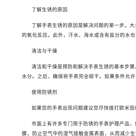
哈尔滨市道里区友谊西路600号富力中
了解生锈的原因
大连市中山区人民路15号国际金融大
佛山市禅城区季华五路57号万科金融中
了解手表生锈的原因是解决问题的第一步。大
东莞市东城街道鸿福东路1号民盈国贸
的氧化反应。此外，汗水、海水或含有盐分的水也
无锡市梁溪区人民中路139号恒隆广场
南通市崇川区工农路57号圆融广场写字
清洁与干燥
苏州市苏州工业园区星港街199号苏州
武汉市江汉区解放大道686号世界贸易
清洁和干燥是预防和解决手表生锈的基本步骤
南宁市青秀区金湖路59号地王大厦12
水分。之后，确保将手表完全晾干。如果条件允许
合肥市蜀山区潜山路111号万象城华润
泉州市丰泽区宝洲路729号浦西万达中
使用防锈剂
青岛市南区山东路6号华润大厦B座2
烟台市芝罘区胜利路139号万达金融中
如果您的手表出现问题建议您尽快拨打欧米茄维修服
长春市朝阳区西安大路727号中银大厦
贵阳市南明区都司高架桥路33号亨特
市面上有许多专门用于防锈的手表护理产品，
昆明市盘龙区北京路928号同德昆明
膜，防止空气中的湿气接触金属表面，从而减少生