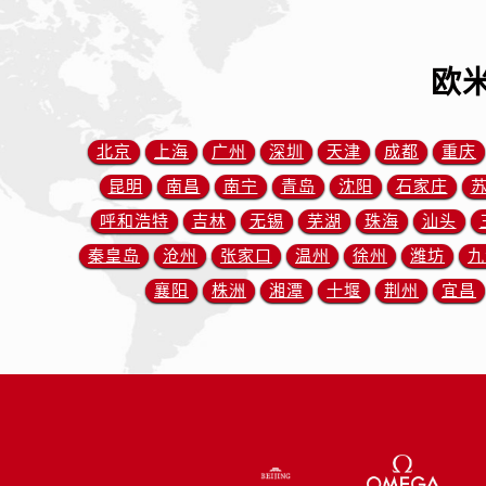
内蒙古自治区赤峰市红山区哈达街欧
内蒙古自治区鄂尔多斯市东胜区伊金
内蒙古自治区呼伦贝尔市海拉尔区中
欧
内蒙古自治区通辽市科尔沁区明仁大
内蒙古自治区乌海市海勃湾区人民南
北京
上海
广州
深圳
天津
成都
重庆
内蒙古自治区乌兰察布市集宁区恩和
昆明
南昌
南宁
青岛
沈阳
石家庄
内蒙古自治区锡林郭勒盟市锡林浩特
内蒙古自治区兴安盟市乌兰浩特市兴
呼和浩特
吉林
无锡
芜湖
珠海
汕头
山西省大同市平城区迎宾街欧米茄售
秦皇岛
沧州
张家口
温州
徐州
潍坊
九
山西省晋城市城区黄华街欧米茄售后
襄阳
株洲
湘潭
十堰
荆州
宜昌
山西省晋中市榆次区顺城街欧米茄售
山西省临汾市尧都区解放路欧米茄售
山西省吕梁市离石区永宁中路与建设
山西省朔州市朔城区怡西路与鄯阳西
山西省忻州市忻府区和平东街与七一
山西省阳泉市郊区平阳东街与新城大