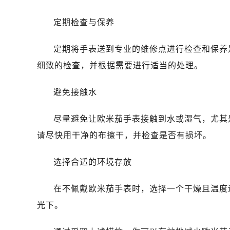
石家庄市长安区中山东路39号勒泰中
西安市碑林区南关正街88号华侨城长
定期检查与保养
海口市龙华区金贸东路5号海口华润大厦
唐山市路南区新华东道100号万达广场
定期将手表送到专业的维修点进行检查和保养
台州市椒江区东海大道1800号腾达中
细致的检查，并根据需要进行适当的处理。
内蒙古自治区呼和浩特市玉泉区大学西
甘肃省兰州市七里河区西津西路16号兰
避免接触水
重庆市解放碑渝中区民权路28号英利
尽量避免让欧米茄手表接触到水或湿气，尤其
黑龙江省大庆市萨尔图区会战大街欧
黑龙江省鹤岗市向阳区红军路欧米茄
请尽快用干净的布擦干，并检查是否有损坏。
黑龙江省黑河市爱辉区中央街欧米茄
选择合适的环境存放
黑龙江省鸡西市鸡冠区红军路欧米茄
黑龙江省佳木斯市向阳区长安路欧米
在不佩戴欧米茄手表时，选择一个干燥且温度
黑龙江省牡丹江市东安区太平路欧米
光下。
黑龙江省七台河市桃山区大同街欧米
黑龙江省齐齐哈尔市龙沙区龙华路欧