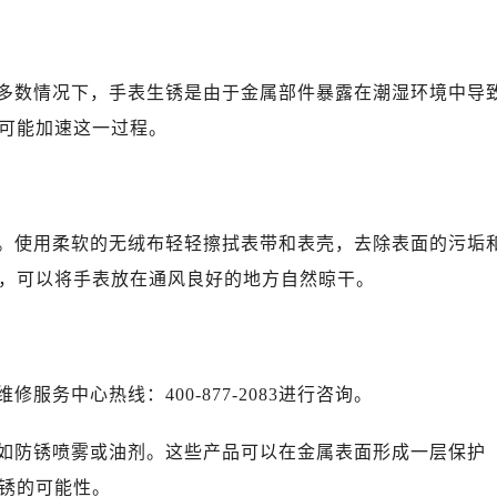
心T2座写字楼29层03室（需提前预约）
厦7层G室（需提前预约）
心C座12层1205室（需提前预约）
多数情况下，手表生锈是由于金属部件暴露在潮湿环境中导
中心T1写字楼9层907室（需提前预约）
可能加速这一过程。
写字楼1座11层1104室（需提前预约）
楼16层1603室（需提前预约）
中心办公楼C座22层08室（需提前预约）
大厦38层09室（需提前预约）
。使用柔软的无绒布轻轻擦拭表带和表壳，去除表面的污垢
楼1224室（需提前预约）
，可以将手表放在通风良好的地方自然晾干。
大厦B座12楼03室（需提前预约）
心写字楼A座7楼709室（需提前预约）
2层04室（需提前预约）
心A座907室（需提前预约）
务中心热线：400-877-2083进行咨询。
A座(旺进大厦)18层09室（需提前预约）
国际金融中心14楼14D（需提前预约）
如防锈喷雾或油剂。这些产品可以在金属表面形成一层保护
广场写字楼10层06室（需提前预约）
锈的可能性。