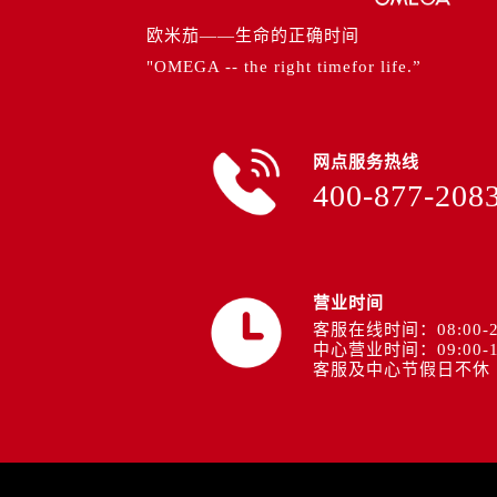
山西省运城市盐湖区河东街欧米茄售
欧米茄——生命的正确时间
山西省长治市潞州区英雄中路欧米茄
"OMEGA -- the right timefor life.”
山西省太原市迎泽区迎泽街道解放路
天津市和平区赤峰道136号天津国际
安徽省安庆市迎江区人民路欧米茄售
网点服务热线
安徽省蚌埠市蚌山区淮河路欧米茄售
400-877-208
安徽省亳州市谯城区魏武大道欧米茄
安徽省池州市贵池区长江路欧米茄售
安徽省滁州市琅琊区南谯北路欧米茄
安徽省阜阳市颍州区颍州北路欧米茄
营业时间
安徽省淮北市相山区淮海路欧米茄售
客服在线时间：08:00-2
中心营业时间：09:00-1
安徽省淮南市田家庵区国庆中路欧米
客服及中心节假日不休
安徽省黄山市屯溪区黄山西路欧米茄
安徽省六安市金安区解放中路欧米茄
安徽省马鞍山市雨山区湖南西路欧米
安徽省宿州市埇桥区人民中路欧米茄