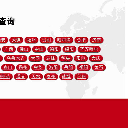
查询
西安
大连
福州
贵阳
哈尔滨
合肥
济南
广西
佛山
中山
德阳
绵阳
齐齐哈尔
川
乌鲁木齐
大同
赤峰
包头
阳泉
大庆
舟山
扬州
金华
洛阳
岳阳
衡阳
黄石
攀枝花
遵义
天水
泰州
盐城
台州