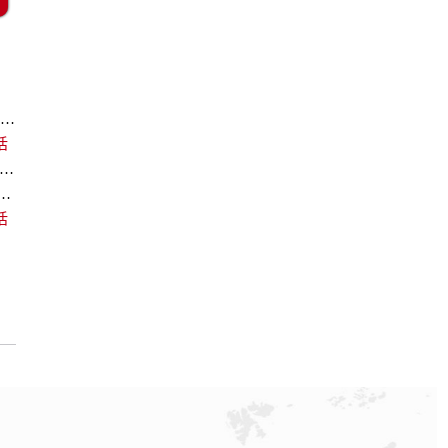
杭州欧米茄回收价格查询和各大回收平台实测排行（2026年7月最新数据）
话
欧米茄回收价格查询及各大平台实测排行(2026年7月最新数据)
中心｜最新维修地址及官方电话权威信息通告（2026年7月最新）
话