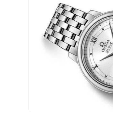
济南市历下区经十路11111号华润中
广州市天河区天河路230号万菱汇国
广州市越秀区环市东路371-375号
深圳市罗湖区深南东路5001号华润大
惠州市惠城区江北文昌一路7号华贸大
厦门市思明区湖滨东路95号华润大厦写
福州市鼓楼区五四路128-1号恒力城
成都市锦江区人民东路6号SAC东原中
重庆市江北区观音桥步行街2号融恒时
长沙市芙蓉区定王台街道建湘路393
郑州市二七区铭功路10号华润大厦写字
太原市迎泽区解放路15号亨得利名
沈阳市沈河区中街路137号亨得利名
沈阳市沈河区中街路83号亨得利名
乌鲁木齐市天山区红山路26号时代广场
温州市鹿城区锦绣路1067号置信广场