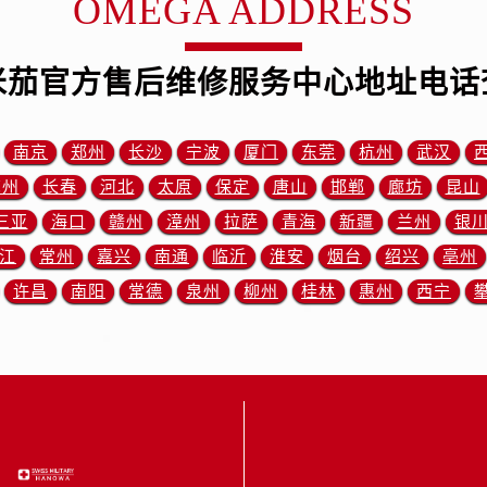
OMEGA ADDRESS
米茄售后服务中心（需提前预约）
霍洛街欧米茄售后服务中心（需提前预约）
央街欧米茄售后服务中心（需提前预约）
米茄官方售后维修服务中心地址电话
街欧米茄售后服务中心（需提前预约）
路欧米茄售后服务中心（需提前预约）
南京
郑州
长沙
宁波
厦门
东莞
杭州
武汉
大街欧米茄售后服务中心（需提前预约）
苏州
长春
河北
太原
保定
唐山
邯郸
廊坊
昆山
市光明街与额尔敦路交叉口欧米茄售后服务中心（需提前预约）
安大街欧米茄售后服务中心（需提前预约）
三亚
海口
赣州
漳州
拉萨
青海
新疆
兰州
银
后服务中心（需提前预约）
江
常州
嘉兴
南通
临沂
淮安
烟台
绍兴
亳州
服务中心（需提前预约）
许昌
南阳
常德
泉州
柳州
桂林
惠州
西宁
后服务中心（需提前预约）
后服务中心（需提前预约）
街交叉口欧米茄售后服务中心（需提前预约）
街交汇处欧米茄售后服务中心（需提前预约）
南路交叉口欧米茄售后服务中心（需提前预约）
道交叉口欧米茄售后服务中心（需提前预约）