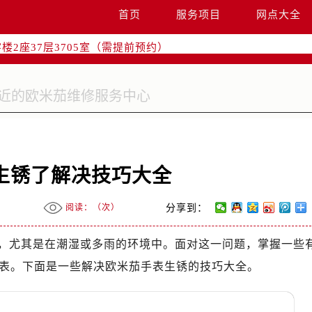
国际中心写字楼D座11层1102室（需提前预约）
首页
服务项目
网点大全
融中心写字楼26层2603室（需提前预约）
2座37层3705室（需提前预约）
际广场写字楼8层806室（需提前预约）
南京中心写字楼22层C1-1室（需提前预约）
中心写字楼5号楼10层1008室（需提前预约）
FC国际金融中心写字楼35层3508室（需提前预约）
楼1号楼18层1803室（需提前预约）
字楼1号楼16层1604室（需提前预约）
生锈了解决技巧大全
务中心东塔写字楼（华润万象城）17层1706室（需提前预约）
场办公楼20层2009室（需提前预约）
阅读：（
次）
分享到：
写字楼A座5层503-5室（需提前预约）
广场写字楼4号楼22层2209室（需提前预约）
，尤其是在潮湿或多雨的环境中。面对这一问题，掌握一些
际中心写字楼8层805室（需提前预约）
表。下面是一些解决欧米茄手表生锈的技巧大全。
易中心写字楼A座13层1304室（需提前预约）
绿地双子塔（中央广场）A1座办公楼14层07室（需提前预约）