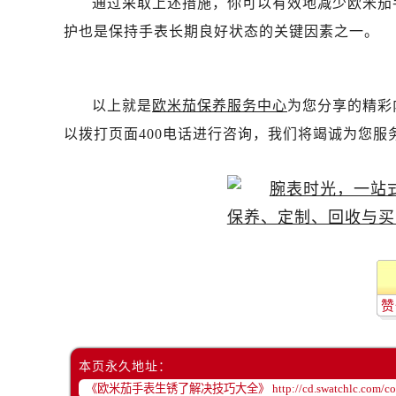
通过采取上述措施，你可以有效地减少欧米茄
黑龙江省双鸭山市尖山区新兴大街欧
护也是保持手表长期良好状态的关键因素之一。
黑龙江省绥化市北林区新华街与康庄
黑龙江省伊春市伊美区通河路欧米茄
吉林省白城市洮北区明仁南街欧米茄
以上就是
欧米茄保养服务中心
为您分享的精彩
吉林省白山市浑江区浑江大街欧米茄
吉林省吉林市船营区河南街欧米茄售
以拨打页面400电话进行咨询，我们将竭诚为您服
吉林省辽源市龙山区人民大街欧米茄
吉林省梅河口市新华街道梅河大街欧
吉林省四平市铁东区紫气大路与南九
吉林省松原市宁江区五环大街欧米茄
吉林省通化市东昌区环通乡江南大街
吉林省延边市延吉市解放路欧米茄售
辽宁省鞍山市铁东区站前街欧米茄售
赞
辽宁省本溪市平山区胜利路欧米茄售
辽宁省朝阳市双塔区新华路欧米茄售
本页永久地址：
辽宁省丹东市振兴区七经街欧米茄售