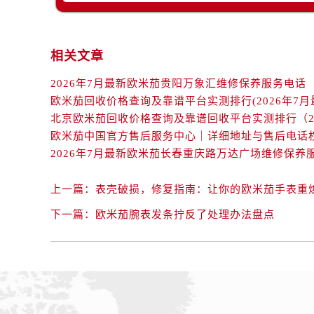
辽宁省抚顺市新抚区东一路欧米茄售
辽宁省阜新市海州区解放大街欧米茄
辽宁省葫芦岛市连山区中央路欧米茄
相关文章
辽宁省锦州市古塔区中央大街欧米茄
2026年7月最新欧米茄贵阳万象汇维修保养服务电话
辽宁省辽阳市白塔区新运大街欧米茄
欧米茄回收价格查询及靠谱平台实测排行(2026年7月
辽宁省盘锦市兴隆台区石油大街欧米
辽宁省铁岭市银州区南马路欧米茄售
辽宁省营口市站前区市府路与渤海大
辽宁省沈阳市沈河区中街路137号亨
辽宁省沈阳市沈河区中街路83号亨
上一篇：
表壳破损，修复指南：让你的欧米茄手表重
北京市朝阳区建国门外大街甲6号华熙
下一篇：
欧米茄腕表发条拧反了处理办法盘点
北京市东城区东长安街1号王府井东方
河北省保定市竞秀区朝阳北大街北国
内蒙古自治区阿拉善盟市左旗土尔扈
内蒙古自治区巴彦淖尔市临河区新华
内蒙古自治区包头市青山区幸福路甲