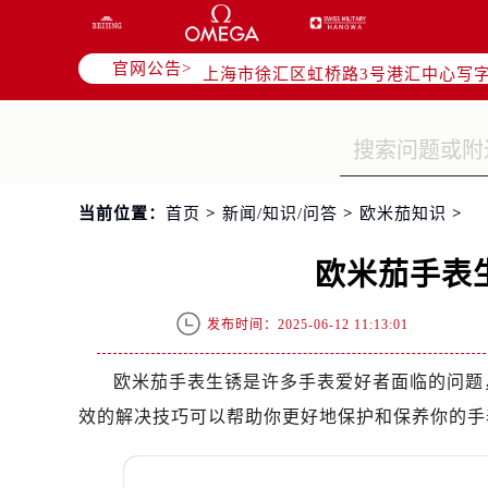
北京市朝阳区建国门外大街甲6号华熙
天津市和平区赤峰道136号天津国际金
官网公告>
上海市徐汇区虹桥路3号港汇中心写字楼
上海市黄浦区南京东路299号宏伊国
南京市秦淮区中山南路1号（新街口）
常州市新北区龙锦路1590号现代传媒
徐州市鼓楼区淮海东路29号苏宁广场I
当前位置：
首页
>
新闻/知识/问答
>
欧米茄知识
>
扬州市邗江区国展路29号星耀天地写字
盐城市盐都区世纪大道5号盐城金融城写
欧米茄手表
泰州市海陵区永定东路399号置地商
宁波市江北区大闸南路500号来福士广
发布时间：2025-06-12 11:13:01
杭州市上城区钱江路1366号华润大厦
金华市金东区东市南街777号金华万达
欧米茄手表生锈是许多手表爱好者面临的问题
绍兴市越城区胜利东路379号世茂天
效的解决技巧可以帮助你更好地保护和保养你的手
嘉兴市南湖区广益路705号嘉兴世界贸
南昌市红谷滩新区红谷中大道998号