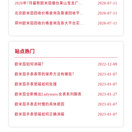
山西省运城市盐湖区河东街欧米茄售后服务中心（需提前预约）
2026年7月最新欧米茄烟台莱山宝龙广场维修保养服务电话
2026-07-11
山西省长治市潞州区英雄中路欧米茄售后服务中心（需提前预约）
北京欧米茄回收价格查询及靠谱回收平台实测排行（2026年7月最新数据）
2026-07-11
山西省太原市迎泽区迎泽街道解放路15号亨得利名表维修授权店3楼欧米茄售后服务中心（需提前预约）
郑州欧米茄回收价格查询及各大平台实测排行(2026年7月最新数据)
2026-07-11
天津市和平区赤峰道136号天津国际金融中心26层2603室欧米茄售后服务中心（需提前预约）
安徽省安庆市迎江区人民路欧米茄售后服务中心（需提前预约）
安徽省蚌埠市蚌山区淮河路欧米茄售后服务中心（需提前预约）
站点热门
安徽省亳州市谯城区魏武大道欧米茄售后服务中心（需提前预约）
安徽省池州市贵池区长江路欧米茄售后服务中心（需提前预约）
欧米茄如何消磁？
2022-12-09
安徽省滁州市琅琊区南谯北路欧米茄售后服务中心（需提前预约）
欧米茄手表表带的保养方法有哪些？
2023-01-07
安徽省阜阳市颍州区颍州北路欧米茄售后服务中心（需提前预约）
欧米茄手表受磁如何处理
2023-01-07
安徽省淮北市相山区淮海路欧米茄售后服务中心（需提前预约）
安徽省淮南市田家庵区国庆中路欧米茄售后服务中心（需提前预约）
欧米茄全新推出Ladymatic女表系列腕表
2023-01-27
安徽省黄山市屯溪区黄山西路欧米茄售后服务中心（需提前预约）
欧米茄手表走时慢的具体原因
2023-01-07
安徽省六安市金安区解放中路欧米茄售后服务中心（需提前预约）
欧米茄手表受磁如何正确消磁
2023-01-07
安徽省马鞍山市雨山区湖南西路欧米茄售后服务中心（需提前预约）
安徽省宿州市埇桥区人民中路欧米茄售后服务中心（需提前预约）