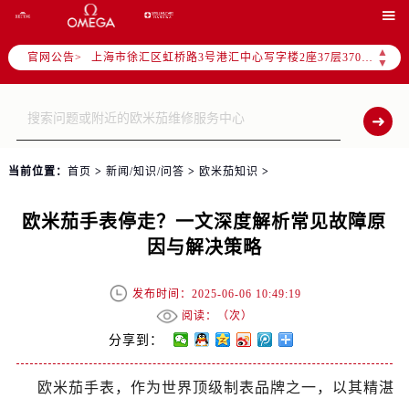
北京市朝阳区建国门外大街甲6号华熙国际中心写字楼D座11层1102室（需提前预约）

天津市和平区赤峰道136号天津国际金融中心写字楼26层2603室（需提前预约）
▲
官网公告>
上海市徐汇区虹桥路3号港汇中心写字楼2座37层3705室（需提前预约）
▼
上海市黄浦区南京东路299号宏伊国际广场写字楼8层806室（需提前预约）
南京市秦淮区中山南路1号（新街口）南京中心写字楼22层C1-1室（需提前预约）
常州市新北区龙锦路1590号现代传媒中心写字楼5号楼10层1008室（需提前预约）
徐州市鼓楼区淮海东路29号苏宁广场IFC国际金融中心写字楼35层3508室（需提前预约）
当前位置：
首页
>
新闻/知识/问答
>
欧米茄知识
>
扬州市邗江区国展路29号星耀天地写字楼1号楼18层1803室（需提前预约）
盐城市盐都区世纪大道5号盐城金融城写字楼1号楼16层1604室（需提前预约）
欧米茄手表停走？一文深度解析常见故障原
泰州市海陵区永定东路399号置地商务中心东塔写字楼（华润万象城）17层1706室（需提前预约）
因与解决策略
宁波市江北区大闸南路500号来福士广场办公楼20层2009室（需提前预约）
杭州市上城区钱江路1366号华润大厦写字楼A座5层503-5室（需提前预约）
发布时间：2025-06-06 10:49:19
金华市金东区东市南街777号金华万达广场写字楼4号楼22层2209室（需提前预约）
阅读：（
次）
绍兴市越城区胜利东路379号世茂天际中心写字楼8层805室（需提前预约）
分享到：
嘉兴市南湖区广益路705号嘉兴世界贸易中心写字楼A座13层1304室（需提前预约）
欧米茄手表，作为世界顶级制表品牌之一，以其精湛
南昌市红谷滩新区红谷中大道998号绿地双子塔（中央广场）A1座办公楼14层07室（需提前预约）