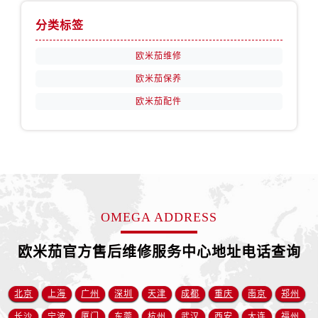
安徽省铜陵市铜官区石城大道欧米茄售后服务中心（需提前预约）
分类标签
安徽省芜湖市镜湖区中山路步行街欧米茄售后服务中心（需提前预约）
安徽省宣城市宣州区叠嶂西路欧米茄售后服务中心（需提前预约）
欧米茄维修
福建省龙岩市新罗区九一南路欧米茄售后服务中心（需提前预约）
欧米茄保养
福建省南平市建阳区人民西路欧米茄售后服务中心（需提前预约）
欧米茄配件
福建省宁德市蕉城区天湖东路欧米茄售后服务中心（需提前预约）
福建省莆田市城厢区霞林街道荔华东大道欧米茄售后服务中心（需提前预约）
福建省三明市三元区东乾二路欧米茄售后服务中心（需提前预约）
福建省漳州市龙文区步港路欧米茄售后服务中心（需提前预约）
江苏省常州市新北区龙锦路1590号现代传媒中心5号楼10层1008室欧米茄售后服务中心（需提前预约）
江苏省淮安市清江浦区淮海北路欧米茄售后服务中心（需提前预约）
OMEGA ADDRESS
江苏省连云港市海州区通灌北路欧米茄售后服务中心（需提前预约）
江苏省南京市秦淮区中山南路1号南京中心22层22-C1-C3室欧米茄售后服务中心（需提前预约）
欧米茄官方售后维修服务中心地址电话查询
江苏省宿迁市宿城区西湖路欧米茄售后服务中心（需提前预约）
江苏省泰州市海陵区永定东路399号置地商务中心东塔（华润万象城）17层1706室欧米茄售后服务中心（需提前预约）
北京
上海
广州
深圳
天津
成都
重庆
南京
郑州
江苏省徐州市鼓楼区淮海东路29号苏宁广场IFC国际金融中心35层3508室欧米茄售后服务中心（需提前预约）
长沙
宁波
厦门
东莞
杭州
武汉
西安
大连
福州