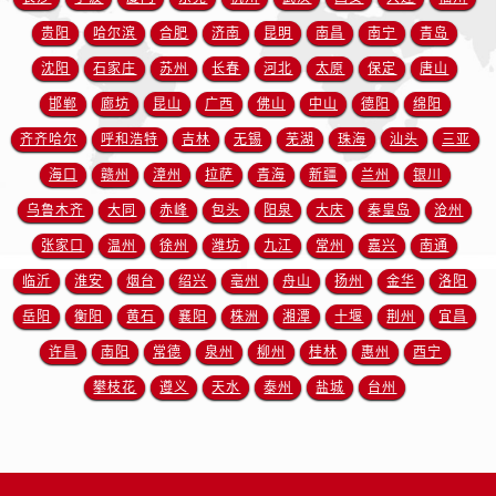
江苏省盐城市盐都区世纪大道5号盐城金融城写字楼1号楼16层1604室欧米茄售后服务中心（需提前预约）
贵阳
哈尔滨
合肥
济南
昆明
南昌
南宁
青岛
江苏省扬州市邗江区国展路29号星耀天地写字楼1号楼18层1803室欧米茄售后服务中心（需提前预约）
沈阳
石家庄
苏州
长春
河北
太原
保定
唐山
江苏省镇江市京口区中山东路欧米茄售后服务中心（需提前预约）
江西省抚州市临川区赣东大道欧米茄售后服务中心（需提前预约）
邯郸
廊坊
昆山
广西
佛山
中山
德阳
绵阳
江西省赣州市章贡区文清路欧米茄售后服务中心（需提前预约）
齐齐哈尔
呼和浩特
吉林
无锡
芜湖
珠海
汕头
三亚
江西省吉安市吉州区井冈山大道欧米茄售后服务中心（需提前预约）
海口
赣州
漳州
拉萨
青海
新疆
兰州
银川
江西省景德镇市珠山区珠山中路欧米茄售后服务中心（需提前预约）
乌鲁木齐
大同
赤峰
包头
阳泉
大庆
秦皇岛
沧州
江西省九江市浔阳区浔阳路欧米茄售后服务中心（需提前预约）
张家口
温州
徐州
潍坊
九江
常州
嘉兴
南通
江西省南昌市红谷滩新区红谷中大道998号绿地双子塔（中央广场）A1座办公楼14层1407室欧米茄售后服务中心（需提前预约）
临沂
淮安
烟台
绍兴
亳州
舟山
扬州
金华
洛阳
江西省萍乡市安源区萍安北大道与康庄路交叉口欧米茄售后服务中心（需提前预约）
岳阳
衡阳
黄石
襄阳
株洲
湘潭
十堰
荆州
宜昌
江西省上饶市信州区滨江西路欧米茄售后服务中心（需提前预约）
江西省新余市渝水区北湖西路欧米茄售后服务中心（需提前预约）
许昌
南阳
常德
泉州
柳州
桂林
惠州
西宁
江西省宜春市袁州区中山中路欧米茄售后服务中心（需提前预约）
攀枝花
遵义
天水
泰州
盐城
台州
江西省鹰潭市月湖区胜利东路欧米茄售后服务中心（需提前预约）
山东省德州市德城区东风中路欧米茄售后服务中心（需提前预约）
山东省东营市东营区济南路欧米茄售后服务中心（需提前预约）