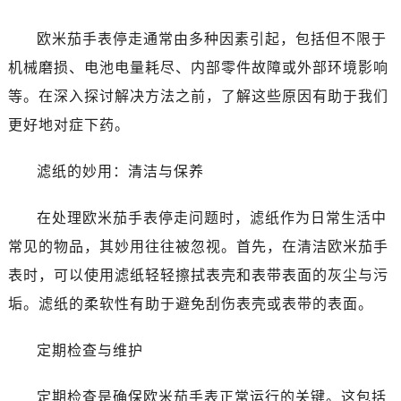
哈尔滨市道里区友谊西路600号富力中心T2座写字楼29层03室（需提前预约）
大连市中山区人民路15号国际金融大厦7层G室（需提前预约）
欧米茄手表停走通常由多种因素引起，包括但不限于
佛山市禅城区季华五路57号万科金融中心C座12层1205室（需提前预约）
机械磨损、电池电量耗尽、内部零件故障或外部环境影响
东莞市东城街道鸿福东路1号民盈国贸中心T1写字楼9层907室（需提前预约）
等。在深入探讨解决方法之前，了解这些原因有助于我们
无锡市梁溪区人民中路139号恒隆广场写字楼1座11层1104室（需提前预约）
更好地对症下药。
南通市崇川区工农路57号圆融广场写字楼16层1603室（需提前预约）
苏州市苏州工业园区星港街199号苏州中心办公楼C座22层08室（需提前预约）
滤纸的妙用：清洁与保养
武汉市江汉区解放大道686号世界贸易大厦38层09室（需提前预约）
南宁市青秀区金湖路59号地王大厦12楼1224室（需提前预约）
在处理欧米茄手表停走问题时，滤纸作为日常生活中
合肥市蜀山区潜山路111号万象城华润大厦B座12楼03室（需提前预约）
常见的物品，其妙用往往被忽视。首先，在清洁欧米茄手
泉州市丰泽区宝洲路729号浦西万达中心写字楼A座7楼709室（需提前预约）
表时，可以使用滤纸轻轻擦拭表壳和表带表面的灰尘与污
青岛市南区山东路6号华润大厦B座22层04室（需提前预约）
垢。滤纸的柔软性有助于避免刮伤表壳或表带的表面。
烟台市芝罘区胜利路139号万达金融中心A座907室（需提前预约）
长春市朝阳区西安大路727号中银大厦A座(旺进大厦)18层09室（需提前预约）
定期检查与维护
贵阳市南明区都司高架桥路33号亨特国际金融中心14楼14D（需提前预约）
昆明市盘龙区北京路928号同德昆明广场写字楼10层06室（需提前预约）
定期检查是确保欧米茄手表正常运行的关键。这包括