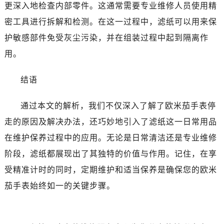
黑龙江省双鸭山市尖山区新兴大街欧米茄售后服务中心（需提前预约）
更深入地检查内部零件。这通常需要专业维修人员使用精
黑龙江省绥化市北林区新华街与康庄路交叉口欧米茄售后服务中心（需提前预约）
密工具进行拆解和检测。在这一过程中，滤纸可以用来保
黑龙江省伊春市伊美区通河路欧米茄售后服务中心（需提前预约）
护敏感部件免受灰尘污染，并在组装过程中起到隔离作
吉林省白城市洮北区明仁南街欧米茄售后服务中心（需提前预约）
用。
吉林省白山市浑江区浑江大街欧米茄售后服务中心（需提前预约）
吉林省吉林市船营区河南街欧米茄售后服务中心（需提前预约）
结语
吉林省辽源市龙山区人民大街欧米茄售后服务中心（需提前预约）
吉林省梅河口市新华街道梅河大街欧米茄售后服务中心（需提前预约）
通过本文的解析，我们不仅深入了解了欧米茄手表停
吉林省四平市铁东区紫气大路与南九经街交汇处欧米茄售后服务中心（需提前预约）
走的原因及解决办法，还巧妙地引入了滤纸这一日常用品
吉林省松原市宁江区五环大街欧米茄售后服务中心（需提前预约）
在维护保养过程中的应用。无论是日常清洁还是专业维修
吉林省通化市东昌区环通乡江南大街欧米茄售后服务中心（需提前预约）
阶段，滤纸都展现出了其独特的价值与作用。记住，在享
吉林省延边市延吉市解放路欧米茄售后服务中心（需提前预约）
受精准计时的同时，定期维护和适当保养是确保您的欧米
辽宁省鞍山市铁东区站前街欧米茄售后服务中心（需提前预约）
茄手表始终如一的关键步骤。
辽宁省本溪市平山区胜利路欧米茄售后服务中心（需提前预约）
辽宁省朝阳市双塔区新华路欧米茄售后服务中心（需提前预约）
辽宁省丹东市振兴区七经街欧米茄售后服务中心（需提前预约）