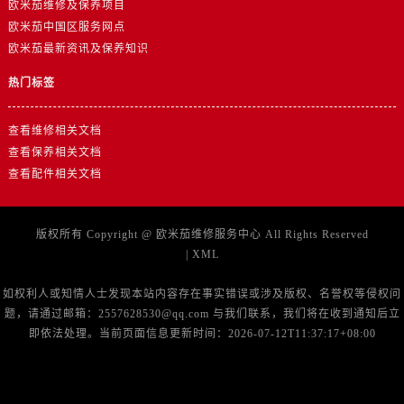
欧米茄维修及保养项目
浙江省丽水市莲都区解放街欧米茄售后服务中心（需提前预约）
欧米茄中国区服务网点
浙江省宁波市江北区大闸南路500号来福士广场办公楼20层2009室欧米茄售后服务中心（需提前预约）
欧米茄最新资讯及保养知识
浙江省衢州市柯城区上街欧米茄售后服务中心（需提前预约）
浙江省绍兴市越城区胜利东路379号世茂天际中心写字楼8层805室欧米茄售后服务中心（需提前预约）
热门标签
浙江省舟山市定海区解放东路欧米茄售后服务中心（需提前预约）
查看维修相关文档
澳门特别行政区大堂区议事亭前地（新马路）欧米茄售后服务中心（需提前预约）
查看保养相关文档
澳门特别行政区风顺堂区南湾大马路欧米茄售后服务中心（需提前预约）
查看配件相关文档
澳门特别行政区花地玛堂区关闸广场欧米茄售后服务中心（需提前预约）
澳门特别行政区花王堂区大三巴商圈欧米茄售后服务中心（需提前预约）
澳门特别行政区嘉模堂区官也街欧米茄售后服务中心（需提前预约）
版权所有 Copyright @
欧米茄维修服务中心
All Rights Reserved
|
XML
澳门省路氹城市金光大道欧米茄售后服务中心（需提前预约）
澳门特别行政区望德堂区塔石广场欧米茄售后服务中心（需提前预约）
如权利人或知情人士发现本站内容存在事实错误或涉及版权、名誉权等侵权问
福建省福州市鼓楼区五四路128-1号恒力城写字楼15层03室欧米茄售后服务中心（需提前预约）
题，请通过邮箱：2557628530@qq.com 与我们联系，我们将在收到通知后立
即依法处理。当前页面信息更新时间：2026-07-12T11:37:17+08:00
福建省厦门市思明区湖滨东路95号万象城华润大厦B座11层1104室欧米茄售后服务中心（需提前预约）
广东省潮州市潮安区新风路与潮汕路交汇处欧米茄售后服务中心（需提前预约）
广东省广州市天河区天河路230号万菱汇国际中心A塔7层704室欧米茄售后服务中心（需提前预约）