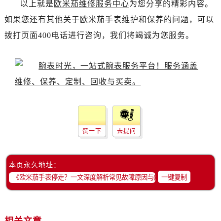
以上就是
欧米茄维修服务中心
为您分享的精彩内容。
辽宁省抚顺市新抚区东一路欧米茄售后服务中心（需提前预约）
辽宁省阜新市海州区解放大街欧米茄售后服务中心（需提前预约）
如果您还有其他关于欧米茄手表维护和保养的问题，可以
辽宁省葫芦岛市连山区中央路欧米茄售后服务中心（需提前预约）
拨打页面400电话进行咨询，我们将竭诚为您服务。
辽宁省锦州市古塔区中央大街欧米茄售后服务中心（需提前预约）
辽宁省辽阳市白塔区新运大街欧米茄售后服务中心（需提前预约）
辽宁省盘锦市兴隆台区石油大街欧米茄售后服务中心（需提前预约）
辽宁省铁岭市银州区南马路欧米茄售后服务中心（需提前预约）
辽宁省营口市站前区市府路与渤海大街交叉口欧米茄售后服务中心（需提前预约）
辽宁省沈阳市沈河区中街路137号亨得利名表维修授权店1楼欧米茄售后服务中心（需提前预约）
辽宁省沈阳市沈河区中街路83号亨得利名表维修授权店1楼欧米茄售后服务中心（需提前预约）
赞一下
去提问
北京市朝阳区建国门外大街甲6号华熙国际中心D座11层1102室欧米茄售后服务中心（需提前预约）
北京市东城区东长安街1号王府井东方广场W3座6层602室欧米茄售后服务中心（需提前预约）
本页永久地址：
河北省保定市竞秀区朝阳北大街北国先天下欧米茄售后服务中心（需提前预约）
一键复制
内蒙古自治区阿拉善盟市左旗土尔扈特大街欧米茄售后服务中心（需提前预约）
内蒙古自治区巴彦淖尔市临河区新华街欧米茄售后服务中心（需提前预约）
内蒙古自治区包头市青山区幸福路甲3号王府井百货名表维修欧米茄售后服务中心（需提前预约）