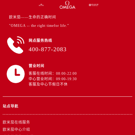
山东省济南市历下区经十路11111号华润中心写字楼（万象城）15层1508室欧米茄售后服务中心（需提前预约）
山东省济宁市任城区太白楼路欧米茄售后服务中心（需提前预约）
欧米茄——生命的正确时间
山东省莱芜市文化南路8号银座商城名表维修一楼名表维修欧米茄售后服务中心（需提前预约）
"OMEGA -- the right timefor life.”
山东省临沂市兰山区解放路欧米茄售后服务中心（需提前预约）
山东省日照市东港区烟台路欧米茄售后服务中心（需提前预约）
网点服务热线
山东省泰安市泰山区财源街道泰山大街欧米茄售后服务中心（需提前预约）
400-877-2083
山东省威海市环翠区新威海路89号振华商厦一楼名表维修欧米茄售后服务中心（需提前预约）
山东省潍坊市奎文区东风东街欧米茄售后服务中心（需提前预约）
营业时间
山东省枣庄市滕州市北辛路与善国路交叉口欧米茄售后服务中心（需提前预约）
客服在线时间：08:00-22:00
山东省淄博市张店区金晶大道欧米茄售后服务中心（需提前预约）
中心营业时间：09:00-19:30
客服及中心节假日不休
上海市黄浦区南京东路299号宏伊国际广场写字楼8层806室欧米茄售后服务中心（需提前预约）
上海市徐汇区虹桥路3号港汇中心2座37层3705室欧米茄售后服务中心（需提前预约）
浙江省杭州市上城区钱江路1366号华润大厦A座5层503-5室欧米茄售后服务中心（需提前预约）
站点导航
浙江省湖州市吴兴区劳动路欧米茄售后服务中心（需提前预约）
浙江省嘉兴市南湖区广益路705号嘉兴世界贸易中心A座13层1304室欧米茄售后服务中心（需提前预约）
欧米茄在线服务
浙江省金华市金东区东市南街777号金华万达广场4号楼22楼2209室欧米茄售后服务中心（需提前预约）
欧米茄中心介绍