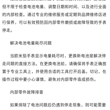
石家庄市长安区中山东路39号勒泰中心写字楼B座13层07室（需提前预约）
但不限于检查电池电量、调整日期和时间、以及进行全面
西安市碑林区南关正街88号华侨城长安国际中心E座6楼10室（需提前预约）
的内部检查。通过专业的维修服务或定期到品牌维修店进
海口市龙华区金贸东路5号海口华润大厦B座17层1707室（需提前预约）
行保养，可以有效预防因内部零件磨损或故障导致的手表
唐山市路南区新华东道100号万达广场写字楼A座10层1002室（需提前预约）
台州市椒江区东海大道1800号腾达中心东1幢20楼2002室（需提前预约）
停走。
内蒙古自治区呼和浩特市玉泉区大学西街70号华润万象城写字楼（鄂尔多斯大厦）23层2326室（需提前预约）
解决电池电量耗尽问题
甘肃省兰州市七里河区西津西路16号兰州中心写字楼21层2102室（需提前预约）
重庆市解放碑渝中区民权路28号英利国际金融中心写字楼20层01室（需提前预约）
当欧米茄手表显示电量耗尽时，更换新电池是解决停
黑龙江省大庆市萨尔图区会战大街欧米茄售后服务中心（需提前预约）
走问题的直接方法。在更换电池前，请确保将手表正确放
黑龙江省鹤岗市向阳区红军路欧米茄售后服务中心（需提前预约）
黑龙江省黑河市爱辉区中央街欧米茄售后服务中心（需提前预约）
置于专业工具上，并使用合适的工具打开后盖。切记，在
黑龙江省鸡西市鸡冠区红军路欧米茄售后服务中心（需提前预约）
操作过程中要小心谨慎，避免对内部零件造成损伤。
黑龙江省佳木斯市向阳区长安路欧米茄售后服务中心（需提前预约）
黑龙江省牡丹江市东安区太平路欧米茄售后服务中心（需提前预约）
内部零件故障排查
黑龙江省七台河市桃山区大同街欧米茄售后服务中心（需提前预约）
如果排除了电池问题后仍遇到停走现象，则可能需要
黑龙江省齐齐哈尔市龙沙区龙华路欧米茄售后服务中心（需提前预约）