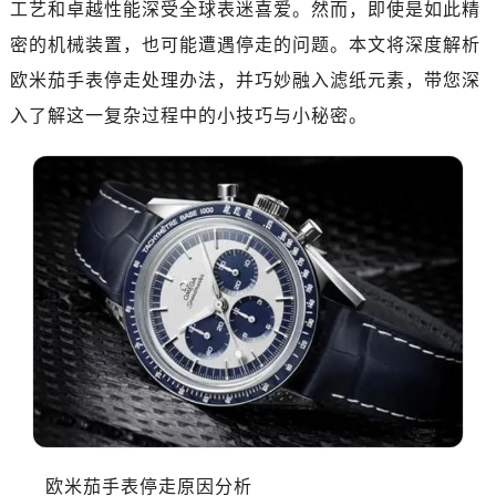
工艺和卓越性能深受全球表迷喜爱。然而，即使是如此精
济南市历下区经十路11111号华润中心写字楼（万象城）15层1508室（需提前预约）
广州市天河区天河路230号万菱汇国际中心写字楼A塔7层704室（需提前预约）
密的机械装置，也可能遭遇停走的问题。本文将深度解析
广州市越秀区环市东路371-375号世界贸易中心大厦南塔写字楼15层07室（需提前预约）
欧米茄手表停走处理办法，并巧妙融入滤纸元素，带您深
深圳市罗湖区深南东路5001号华润大厦写字楼17层1701室（需提前预约）
入了解这一复杂过程中的小技巧与小秘密。
惠州市惠城区江北文昌一路7号华贸大厦写字楼1座30层05室（需提前预约）
厦门市思明区湖滨东路95号华润大厦写字楼B座11层1104室（需提前预约）
福州市鼓楼区五四路128-1号恒力城写字楼15层03室（需提前预约）
成都市锦江区人民东路6号SAC东原中心写字楼24层2406B室（需提前预约）
重庆市江北区观音桥步行街2号融恒时代广场写字楼9层902室（需提前预约）
长沙市芙蓉区定王台街道建湘路393号世茂环球金融中心写字楼（芙蓉广场）10层13室（需提前预约）
郑州市二七区铭功路10号华润大厦写字楼29层2905室（需提前预约）
太原市迎泽区解放路15号亨得利名表服务中心（品牌授权店）3层整层（需提前预约）
沈阳市沈河区中街路137号亨得利名表服务中心（品牌授权店）1层整层（需提前预约）
沈阳市沈河区中街路83号亨得利名表服务中心（品牌授权店）1层整层（需提前预约）
乌鲁木齐市天山区红山路26号时代广场（CCMALL）C座17层17-B（需提前预约）
温州市鹿城区锦绣路1067号置信广场10层1015室（需提前预约）
欧米茄手表停走原因分析