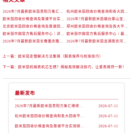
相关文章
内蒙古自治区赤峰市红山区哈达街欧米茄售后服务中心（需提前预约）
内蒙古自治区鄂尔多斯市东胜区伊金霍洛街欧米茄售后服务中心（需提前预约）
2026年7月最新欧米茄贵阳万象汇维修保养服务电话
杭州欧米茄回收价格查询和各大回收平台实测排行（2026年7月最新数据）
内蒙古自治区呼伦贝尔市海拉尔区中央街欧米茄售后服务中心（需提前预约）
欧米茄回收价格查询及靠谱平台实测排行(2026年7月最新)
2026年7月最新欧米茄烟台莱山宝龙广场维修保养服务电话
北京欧米茄回收价格查询及靠谱回收平台实测排行（2026年7月最新数据）
郑州欧米茄回收价格查询及各大平台实测排行(2026年7月最新数据)
内蒙古自治区通辽市科尔沁区明仁大街欧米茄售后服务中心（需提前预约）
欧米茄中国官方售后服务中心｜详细地址与售后电话权威信息通知（2026年7月最新）
欧米茄中国官方售后服务中心｜最新维修地址及官方电话权威信息通告（2026年7月最新）
内蒙古自治区乌海市海勃湾区人民南路欧米茄售后服务中心（需提前预约）
2026年7月最新欧米茄长春重庆路万达广场维修保养服务电话
2026年7月最新欧米茄龙湖南京河西天街维修保养服务电话
内蒙古自治区乌兰察布市集宁区恩和大街欧米茄售后服务中心（需提前预约）
内蒙古自治区锡林郭勒盟市锡林浩特市光明街与额尔敦路交叉口欧米茄售后服务中心（需提前预约）
上一篇：
欧米茄走慢解决方法集锦（腕表保养与校准技巧）
内蒙古自治区兴安盟市乌兰浩特市兴安大街欧米茄售后服务中心（需提前预约）
下一篇：
欧米茄机械表机芯生锈？揭秘高效解决技巧，让爱表焕然一新！
山西省大同市平城区迎宾街欧米茄售后服务中心（需提前预约）
山西省晋城市城区黄华街欧米茄售后服务中心（需提前预约）
山西省晋中市榆次区顺城街欧米茄售后服务中心（需提前预约）
最新发布
山西省临汾市尧都区解放路欧米茄售后服务中心（需提前预约）
山西省吕梁市离石区永宁中路与建设街交叉口欧米茄售后服务中心（需提前预约）
2026年7月最新欧米茄贵阳万象汇维修保养服务电话
2026-07-11
山西省朔州市朔城区怡西路与鄯阳西街交汇处欧米茄售后服务中心（需提前预约）
杭州欧米茄回收价格查询和各大回收平台实测排行（2026年7月最新数据）
2026-07-11
山西省忻州市忻府区和平东街与七一南路交叉口欧米茄售后服务中心（需提前预约）
欧米茄回收价格查询及靠谱平台实测排行(2026年7月最新)
2026-07-11
山西省阳泉市郊区平阳东街与新城大道交叉口欧米茄售后服务中心（需提前预约）