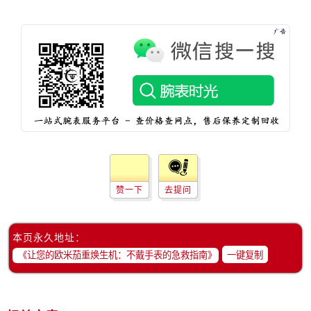
辽宁省鞍山市铁东区站前街欧米茄售后服务中心（需提前预约）
辽宁省本溪市平山区胜利路欧米茄售后服务中心（需提前预约）
辽宁省朝阳市双塔区新华路欧米茄售后服务中心（需提前预约）
辽宁省丹东市振兴区七经街欧米茄售后服务中心（需提前预约）
辽宁省抚顺市新抚区东一路欧米茄售后服务中心（需提前预约）
辽宁省阜新市海州区解放大街欧米茄售后服务中心（需提前预约）
辽宁省葫芦岛市连山区中央路欧米茄售后服务中心（需提前预约）
辽宁省锦州市古塔区中央大街欧米茄售后服务中心（需提前预约）
辽宁省辽阳市白塔区新运大街欧米茄售后服务中心（需提前预约）
赞一下
去提问
辽宁省盘锦市兴隆台区石油大街欧米茄售后服务中心（需提前预约）
辽宁省铁岭市银州区南马路欧米茄售后服务中心（需提前预约）
辽宁省营口市站前区市府路与渤海大街交叉口欧米茄售后服务中心（需提前预约）
本页永久地址：
辽宁省沈阳市沈河区中街路137号亨得利名表维修授权店1楼欧米茄售后服务中心（需提前预约）
一键复制
辽宁省沈阳市沈河区中街路83号亨得利名表维修授权店1楼欧米茄售后服务中心（需提前预约）
北京市朝阳区建国门外大街甲6号华熙国际中心D座11层1102室欧米茄售后服务中心（需提前预约）
北京市东城区东长安街1号王府井东方广场W3座6层602室欧米茄售后服务中心（需提前预约）