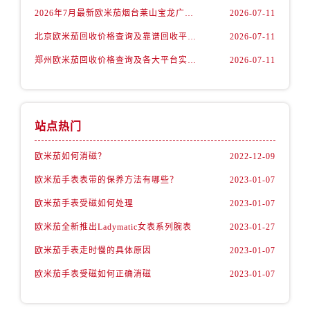
2026年7月最新欧米茄烟台莱山宝龙广场维修保养服务电话
2026-07-11
山西省吕梁市离石区永宁中路与建设街交叉口欧米茄售后服务中心（需提前预约）
山西省朔州市朔城区怡西路与鄯阳西街交汇处欧米茄售后服务中心（需提前预约）
北京欧米茄回收价格查询及靠谱回收平台实测排行（2026年7月最新数据）
2026-07-11
山西省忻州市忻府区和平东街与七一南路交叉口欧米茄售后服务中心（需提前预约）
郑州欧米茄回收价格查询及各大平台实测排行(2026年7月最新数据)
2026-07-11
山西省阳泉市郊区平阳东街与新城大道交叉口欧米茄售后服务中心（需提前预约）
山西省运城市盐湖区河东街欧米茄售后服务中心（需提前预约）
山西省长治市潞州区英雄中路欧米茄售后服务中心（需提前预约）
站点热门
山西省太原市迎泽区迎泽街道解放路15号亨得利名表维修授权店3楼欧米茄售后服务中心（需提前预约）
天津市和平区赤峰道136号天津国际金融中心26层2603室欧米茄售后服务中心（需提前预约）
欧米茄如何消磁？
2022-12-09
安徽省安庆市迎江区人民路欧米茄售后服务中心（需提前预约）
欧米茄手表表带的保养方法有哪些？
2023-01-07
安徽省蚌埠市蚌山区淮河路欧米茄售后服务中心（需提前预约）
欧米茄手表受磁如何处理
2023-01-07
安徽省亳州市谯城区魏武大道欧米茄售后服务中心（需提前预约）
欧米茄全新推出Ladymatic女表系列腕表
2023-01-27
安徽省池州市贵池区长江路欧米茄售后服务中心（需提前预约）
安徽省滁州市琅琊区南谯北路欧米茄售后服务中心（需提前预约）
欧米茄手表走时慢的具体原因
2023-01-07
安徽省阜阳市颍州区颍州北路欧米茄售后服务中心（需提前预约）
欧米茄手表受磁如何正确消磁
2023-01-07
安徽省淮北市相山区淮海路欧米茄售后服务中心（需提前预约）
安徽省淮南市田家庵区国庆中路欧米茄售后服务中心（需提前预约）