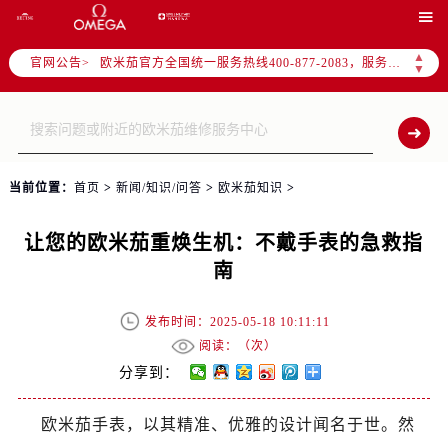

2026年7月欧米茄全国官方售后客户服务热线：400-877-2083
欧米茄官方全国统一服务热线400-877-2083，服务覆盖中国大陆、香港、澳门、台湾全部区域（非大陆需加拨“+86”）
▲
官网公告>
▼
2026年7月欧米茄售后服务中心最新网点地址：
北京市东城区东长安街1号东方广场写字楼W3座6层602室（需提前预约）
北京市朝阳区建国门外大街甲6号华熙国际中心写字楼D座11层1102室（需提前预约）
天津市和平区赤峰道136号天津国际金融中心写字楼26层2603室（需提前预约）
当前位置：
首页
>
新闻/知识/问答
>
欧米茄知识
>
上海市徐汇区虹桥路3号港汇中心写字楼2座37层3705室（需提前预约）
上海市黄浦区南京东路299号宏伊国际广场写字楼8层806室（需提前预约）
让您的欧米茄重焕生机：不戴手表的急救指
南京市秦淮区中山南路1号（新街口）南京中心写字楼22层C1-1室（需提前预约）
南
常州市新北区龙锦路1590号现代传媒中心写字楼5号楼10层1008室（需提前预约）
徐州市鼓楼区淮海东路29号苏宁广场IFC国际金融中心写字楼35层3508室（需提前预约）
发布时间：2025-05-18 10:11:11
扬州市邗江区国展路29号星耀天地写字楼1号楼18层1803室（需提前预约）
阅读：（
次）
盐城市盐都区世纪大道5号盐城金融城写字楼1号楼16层1604室（需提前预约）
分享到：
泰州市海陵区永定东路399号置地商务中心东塔写字楼（华润万象城）17层1706室（需提前预约）
宁波市江北区大闸南路500号来福士广场办公楼20层2009室（需提前预约）
欧米茄手表，以其精准、优雅的设计闻名于世。然
杭州市上城区钱江路1366号华润大厦写字楼A座5层503-5室（需提前预约）