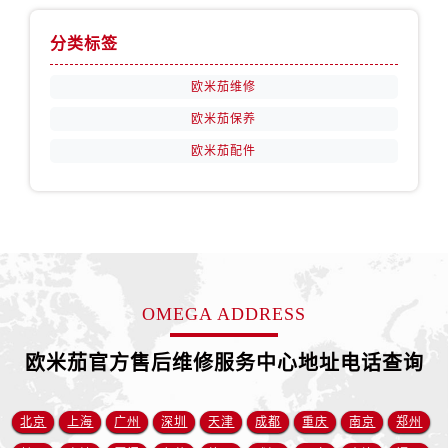
安徽省黄山市屯溪区黄山西路欧米茄售后服务中心（需提前预约）
分类标签
安徽省六安市金安区解放中路欧米茄售后服务中心（需提前预约）
安徽省马鞍山市雨山区湖南西路欧米茄售后服务中心（需提前预约）
欧米茄维修
安徽省宿州市埇桥区人民中路欧米茄售后服务中心（需提前预约）
欧米茄保养
安徽省铜陵市铜官区石城大道欧米茄售后服务中心（需提前预约）
欧米茄配件
安徽省芜湖市镜湖区中山路步行街欧米茄售后服务中心（需提前预约）
安徽省宣城市宣州区叠嶂西路欧米茄售后服务中心（需提前预约）
福建省龙岩市新罗区九一南路欧米茄售后服务中心（需提前预约）
福建省南平市建阳区人民西路欧米茄售后服务中心（需提前预约）
福建省宁德市蕉城区天湖东路欧米茄售后服务中心（需提前预约）
福建省莆田市城厢区霞林街道荔华东大道欧米茄售后服务中心（需提前预约）
OMEGA ADDRESS
福建省三明市三元区东乾二路欧米茄售后服务中心（需提前预约）
福建省漳州市龙文区步港路欧米茄售后服务中心（需提前预约）
欧米茄官方售后维修服务中心地址电话查询
江苏省常州市新北区龙锦路1590号现代传媒中心5号楼10层1008室欧米茄售后服务中心（需提前预约）
江苏省淮安市清江浦区淮海北路欧米茄售后服务中心（需提前预约）
北京
上海
广州
深圳
天津
成都
重庆
南京
郑州
江苏省连云港市海州区通灌北路欧米茄售后服务中心（需提前预约）