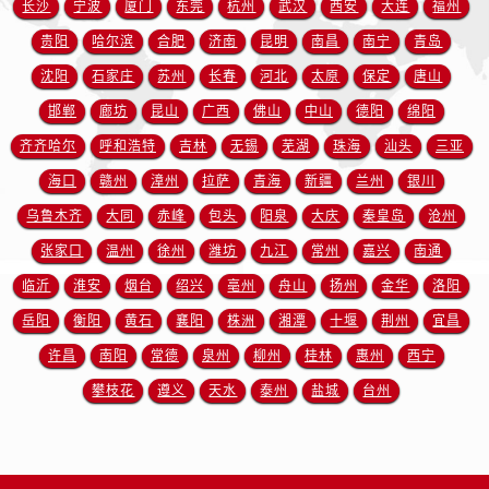
长沙
宁波
厦门
东莞
杭州
武汉
西安
大连
福州
江苏省南京市秦淮区中山南路1号南京中心22层22-C1-C3室欧米茄售后服务中心（需提前预约）
贵阳
哈尔滨
合肥
济南
昆明
南昌
南宁
青岛
江苏省宿迁市宿城区西湖路欧米茄售后服务中心（需提前预约）
沈阳
石家庄
苏州
长春
河北
太原
保定
唐山
江苏省泰州市海陵区永定东路399号置地商务中心东塔（华润万象城）17层1706室欧米茄售后服务中心（需提前预约）
邯郸
廊坊
昆山
广西
佛山
中山
德阳
绵阳
江苏省徐州市鼓楼区淮海东路29号苏宁广场IFC国际金融中心35层3508室欧米茄售后服务中心（需提前预约）
齐齐哈尔
呼和浩特
吉林
无锡
芜湖
珠海
汕头
江苏省盐城市盐都区世纪大道5号盐城金融城写字楼1号楼16层1604室欧米茄售后服务中心（需提前预约）
三亚
江苏省扬州市邗江区国展路29号星耀天地写字楼1号楼18层1803室欧米茄售后服务中心（需提前预约）
海口
赣州
漳州
拉萨
青海
新疆
兰州
银川
江苏省镇江市京口区中山东路欧米茄售后服务中心（需提前预约）
乌鲁木齐
大同
赤峰
包头
阳泉
大庆
秦皇岛
沧州
江西省抚州市临川区赣东大道欧米茄售后服务中心（需提前预约）
张家口
温州
徐州
潍坊
九江
常州
嘉兴
南通
江西省赣州市章贡区文清路欧米茄售后服务中心（需提前预约）
临沂
淮安
烟台
绍兴
亳州
舟山
扬州
金华
洛阳
江西省吉安市吉州区井冈山大道欧米茄售后服务中心（需提前预约）
岳阳
衡阳
黄石
襄阳
株洲
湘潭
十堰
荆州
宜昌
江西省景德镇市珠山区珠山中路欧米茄售后服务中心（需提前预约）
许昌
南阳
常德
泉州
柳州
桂林
惠州
西宁
江西省九江市浔阳区浔阳路欧米茄售后服务中心（需提前预约）
攀枝花
遵义
天水
泰州
盐城
台州
江西省南昌市红谷滩新区红谷中大道998号绿地双子塔（中央广场）A1座办公楼14层1407室欧米茄售后服务中心（需提前预约）
江西省萍乡市安源区萍安北大道与康庄路交叉口欧米茄售后服务中心（需提前预约）
江西省上饶市信州区滨江西路欧米茄售后服务中心（需提前预约）
江西省新余市渝水区北湖西路欧米茄售后服务中心（需提前预约）