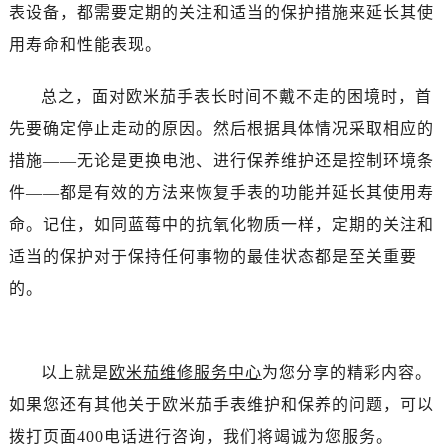
表设备，都需要定期的关注和适当的保护措施来延长其使
黑龙江省佳木斯市向阳区长安路欧米茄售后服务中心（需提前预约）
用寿命和性能表现。
黑龙江省牡丹江市东安区太平路欧米茄售后服务中心（需提前预约）
黑龙江省七台河市桃山区大同街欧米茄售后服务中心（需提前预约）
总之，面对欧米茄手表长时间不戴不走的困境时，首
黑龙江省齐齐哈尔市龙沙区龙华路欧米茄售后服务中心（需提前预约）
先要确定停止走动的原因。然后根据具体情况采取相应的
黑龙江省双鸭山市尖山区新兴大街欧米茄售后服务中心（需提前预约）
措施——无论是更换电池、进行保养维护还是控制环境条
黑龙江省绥化市北林区新华街与康庄路交叉口欧米茄售后服务中心（需提前预约）
黑龙江省伊春市伊美区通河路欧米茄售后服务中心（需提前预约）
件——都是有效的方法来恢复手表的功能并延长其使用寿
吉林省白城市洮北区明仁南街欧米茄售后服务中心（需提前预约）
命。记住，如同蓝莓中的抗氧化物质一样，定期的关注和
吉林省白山市浑江区浑江大街欧米茄售后服务中心（需提前预约）
适当的保护对于保持任何事物的最佳状态都是至关重要
吉林省吉林市船营区河南街欧米茄售后服务中心（需提前预约）
的。
吉林省辽源市龙山区人民大街欧米茄售后服务中心（需提前预约）
吉林省梅河口市新华街道梅河大街欧米茄售后服务中心（需提前预约）
吉林省四平市铁东区紫气大路与南九经街交汇处欧米茄售后服务中心（需提前预约）
以上就是
欧米茄维修服务中心
为您分享的精彩内容。
吉林省松原市宁江区五环大街欧米茄售后服务中心（需提前预约）
如果您还有其他关于欧米茄手表维护和保养的问题，可以
吉林省通化市东昌区环通乡江南大街欧米茄售后服务中心（需提前预约）
拨打页面400电话进行咨询，我们将竭诚为您服务。
吉林省延边市延吉市解放路欧米茄售后服务中心（需提前预约）