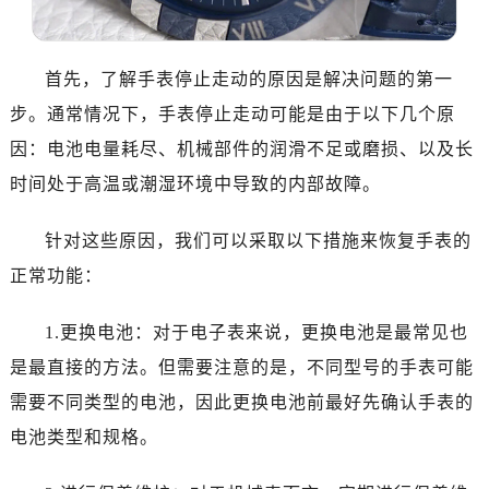
沈阳市沈河区中街路137号亨得利名表服务中心（品牌授权店）1层整层（需提前预约）
沈阳市沈河区中街路83号亨得利名表服务中心（品牌授权店）1层整层（需提前预约）
首先，了解手表停止走动的原因是解决问题的第一
乌鲁木齐市天山区红山路26号时代广场（CCMALL）C座17层17-B（需提前预约）
步。通常情况下，手表停止走动可能是由于以下几个原
温州市鹿城区锦绣路1067号置信广场10层1015室（需提前预约）
哈尔滨市道里区友谊西路600号富力中心T2座写字楼29层03室（需提前预约）
因：电池电量耗尽、机械部件的润滑不足或磨损、以及长
大连市中山区人民路15号国际金融大厦7层G室（需提前预约）
时间处于高温或潮湿环境中导致的内部故障。
佛山市禅城区季华五路57号万科金融中心C座12层1205室（需提前预约）
东莞市东城街道鸿福东路1号民盈国贸中心T1写字楼9层907室（需提前预约）
针对这些原因，我们可以采取以下措施来恢复手表的
无锡市梁溪区人民中路139号恒隆广场写字楼1座11层1104室（需提前预约）
正常功能：
南通市崇川区工农路57号圆融广场写字楼16层1603室（需提前预约）
苏州市苏州工业园区星港街199号苏州中心办公楼C座22层08室（需提前预约）
1.更换电池：对于电子表来说，更换电池是最常见也
武汉市江汉区解放大道686号世界贸易大厦38层09室（需提前预约）
是最直接的方法。但需要注意的是，不同型号的手表可能
南宁市青秀区金湖路59号地王大厦12楼1224室（需提前预约）
需要不同类型的电池，因此更换电池前最好先确认手表的
合肥市蜀山区潜山路111号万象城华润大厦B座12楼03室（需提前预约）
电池类型和规格。
泉州市丰泽区宝洲路729号浦西万达中心写字楼A座7楼709室（需提前预约）
青岛市南区山东路6号华润大厦B座22层04室（需提前预约）