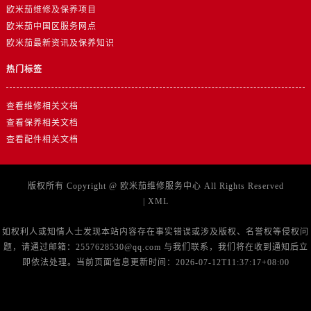
欧米茄维修及保养项目
浙江省杭州市上城区钱江路1366号华润大厦A座5层503-5室欧米茄售后服务中心（需提前预约）
欧米茄中国区服务网点
浙江省湖州市吴兴区劳动路欧米茄售后服务中心（需提前预约）
欧米茄最新资讯及保养知识
浙江省嘉兴市南湖区广益路705号嘉兴世界贸易中心A座13层1304室欧米茄售后服务中心（需提前预约）
热门标签
浙江省金华市金东区东市南街777号金华万达广场4号楼22楼2209室欧米茄售后服务中心（需提前预约）
浙江省丽水市莲都区解放街欧米茄售后服务中心（需提前预约）
查看维修相关文档
浙江省宁波市江北区大闸南路500号来福士广场办公楼20层2009室欧米茄售后服务中心（需提前预约）
查看保养相关文档
浙江省衢州市柯城区上街欧米茄售后服务中心（需提前预约）
查看配件相关文档
浙江省绍兴市越城区胜利东路379号世茂天际中心写字楼8层805室欧米茄售后服务中心（需提前预约）
浙江省舟山市定海区解放东路欧米茄售后服务中心（需提前预约）
版权所有 Copyright @
欧米茄维修服务中心
All Rights Reserved
澳门特别行政区大堂区议事亭前地（新马路）欧米茄售后服务中心（需提前预约）
|
XML
澳门特别行政区风顺堂区南湾大马路欧米茄售后服务中心（需提前预约）
澳门特别行政区花地玛堂区关闸广场欧米茄售后服务中心（需提前预约）
如权利人或知情人士发现本站内容存在事实错误或涉及版权、名誉权等侵权问
题，请通过邮箱：2557628530@qq.com 与我们联系，我们将在收到通知后立
澳门特别行政区花王堂区大三巴商圈欧米茄售后服务中心（需提前预约）
即依法处理。当前页面信息更新时间：2026-07-12T11:37:17+08:00
澳门特别行政区嘉模堂区官也街欧米茄售后服务中心（需提前预约）
澳门省路氹城市金光大道欧米茄售后服务中心（需提前预约）
澳门特别行政区望德堂区塔石广场欧米茄售后服务中心（需提前预约）