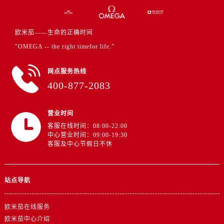
江西省宜春市袁州区中山中路欧米茄售后服务中心（需提前预约）
江西省鹰潭市月湖区胜利东路欧米茄售后服务中心（需提前预约）
欧米茄——生命的正确时间
山东省德州市德城区东风中路欧米茄售后服务中心（需提前预约）
"OMEGA -- the right timefor life.”
山东省东营市东营区济南路欧米茄售后服务中心（需提前预约）
山东省济南市历下区经十路11111号华润中心写字楼（万象城）15层1508室欧米茄售后服务中心（需提前预约）
网点服务热线
山东省济宁市任城区太白楼路欧米茄售后服务中心（需提前预约）
400-877-2083
山东省莱芜市文化南路8号银座商城名表维修一楼名表维修欧米茄售后服务中心（需提前预约）
山东省临沂市兰山区解放路欧米茄售后服务中心（需提前预约）
营业时间
山东省日照市东港区烟台路欧米茄售后服务中心（需提前预约）
客服在线时间：08:00-22:00
中心营业时间：09:00-19:30
山东省泰安市泰山区财源街道泰山大街欧米茄售后服务中心（需提前预约）
客服及中心节假日不休
山东省威海市环翠区新威海路89号振华商厦一楼名表维修欧米茄售后服务中心（需提前预约）
山东省潍坊市奎文区东风东街欧米茄售后服务中心（需提前预约）
山东省枣庄市滕州市北辛路与善国路交叉口欧米茄售后服务中心（需提前预约）
站点导航
山东省淄博市张店区金晶大道欧米茄售后服务中心（需提前预约）
欧米茄在线服务
上海市黄浦区南京东路299号宏伊国际广场写字楼8层806室欧米茄售后服务中心（需提前预约）
欧米茄中心介绍
上海市徐汇区虹桥路3号港汇中心2座37层3705室欧米茄售后服务中心（需提前预约）