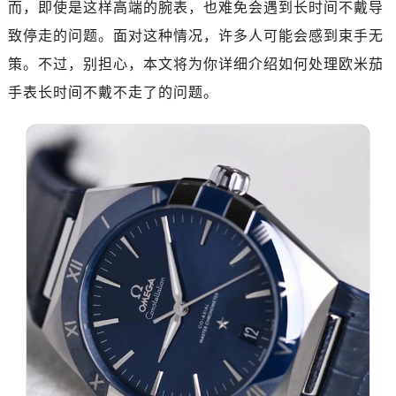
而，即使是这样高端的腕表，也难免会遇到长时间不戴导
金华市金东区东市南街777号金华万达广场写字楼4号楼22层2209室（需提前预约）
致停走的问题。面对这种情况，许多人可能会感到束手无
绍兴市越城区胜利东路379号世茂天际中心写字楼8层805室（需提前预约）
策。不过，别担心，本文将为你详细介绍如何处理欧米茄
嘉兴市南湖区广益路705号嘉兴世界贸易中心写字楼A座13层1304室（需提前预约）
手表长时间不戴不走了的问题。
南昌市红谷滩新区红谷中大道998号绿地双子塔（中央广场）A1座办公楼14层07室（需提前预约）
济南市历下区经十路11111号华润中心写字楼（万象城）15层1508室（需提前预约）
广州市天河区天河路230号万菱汇国际中心写字楼A塔7层704室（需提前预约）
广州市越秀区环市东路371-375号世界贸易中心大厦南塔写字楼15层07室（需提前预约）
深圳市罗湖区深南东路5001号华润大厦写字楼17层1701室（需提前预约）
惠州市惠城区江北文昌一路7号华贸大厦写字楼1座30层05室（需提前预约）
厦门市思明区湖滨东路95号华润大厦写字楼B座11层1104室（需提前预约）
福州市鼓楼区五四路128-1号恒力城写字楼15层03室（需提前预约）
成都市锦江区人民东路6号SAC东原中心写字楼24层2406B室（需提前预约）
重庆市江北区观音桥步行街2号融恒时代广场写字楼9层902室（需提前预约）
长沙市芙蓉区定王台街道建湘路393号世茂环球金融中心写字楼（芙蓉广场）10层13室（需提前预约）
郑州市二七区铭功路10号华润大厦写字楼29层2905室（需提前预约）
太原市迎泽区解放路15号亨得利名表服务中心（品牌授权店）3层整层（需提前预约）