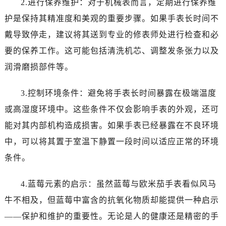
2.进行保养维护：对于机械表而言，定期进行保养维
烟台市芝罘区胜利路139号万达金融中心A座907室（需提前预约）
护是保持其精准度和美观的重要步骤。如果手表长时间不
长春市朝阳区西安大路727号中银大厦A座(旺进大厦)18层09室（需提前预约）
戴导致停走，建议将其送到专业的修表师处进行检查和必
贵阳市南明区都司高架桥路33号亨特国际金融中心14楼14D（需提前预约）
要的保养工作。这可能包括清洗机芯、调整发条张力以及
昆明市盘龙区北京路928号同德昆明广场写字楼10层06室（需提前预约）
润滑磨损部件等。
石家庄市长安区中山东路39号勒泰中心写字楼B座13层07室（需提前预约）
西安市碑林区南关正街88号华侨城长安国际中心E座6楼10室（需提前预约）
3.控制环境条件：避免将手表长时间暴露在极端温度
海口市龙华区金贸东路5号海口华润大厦B座17层1707室（需提前预约）
或高湿度环境中。这些条件不仅会影响手表的外观，还可
唐山市路南区新华东道100号万达广场写字楼A座10层1002室（需提前预约）
台州市椒江区东海大道1800号腾达中心东1幢20楼2002室（需提前预约）
能对其内部机构造成损害。如果手表已经暴露在不良环境
内蒙古自治区呼和浩特市玉泉区大学西街70号华润万象城写字楼（鄂尔多斯大厦）23层2326室（需提前预约）
中，可以将其置于室温下静置一段时间以适应正常的环境
甘肃省兰州市七里河区西津西路16号兰州中心写字楼21层2102室（需提前预约）
条件。
重庆市解放碑渝中区民权路28号英利国际金融中心写字楼20层01室（需提前预约）
黑龙江省大庆市萨尔图区会战大街欧米茄售后服务中心（需提前预约）
4.蓝莓元素的启示：虽然蓝莓与欧米茄手表看似风马
黑龙江省鹤岗市向阳区红军路欧米茄售后服务中心（需提前预约）
牛不相及，但蓝莓中富含的抗氧化物质却能提供一种启示
黑龙江省黑河市爱辉区中央街欧米茄售后服务中心（需提前预约）
——保护和维护的重要性。无论是人的健康还是精密的手
黑龙江省鸡西市鸡冠区红军路欧米茄售后服务中心（需提前预约）