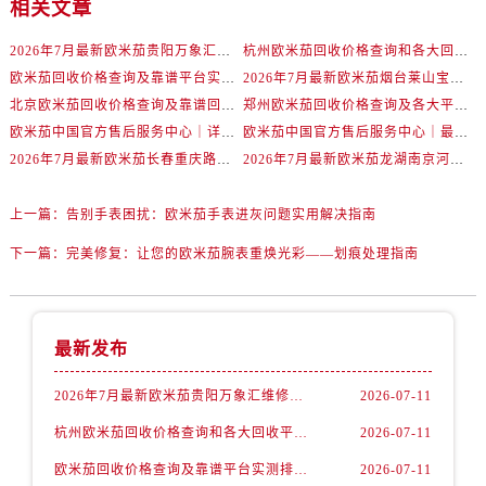
相关文章
河北省保定市竞秀区朝阳北大街北国先天下欧米茄售后服务中心（需提前预约）
2026年7月最新欧米茄贵阳万象汇维修保养服务电话
杭州欧米茄回收价格查询和各大回收平台实测排行（2026年7月最新数据）
内蒙古自治区阿拉善盟市左旗土尔扈特大街欧米茄售后服务中心（需提前预约）
欧米茄回收价格查询及靠谱平台实测排行(2026年7月最新)
2026年7月最新欧米茄烟台莱山宝龙广场维修保养服务电话
内蒙古自治区巴彦淖尔市临河区新华街欧米茄售后服务中心（需提前预约）
北京欧米茄回收价格查询及靠谱回收平台实测排行（2026年7月最新数据）
郑州欧米茄回收价格查询及各大平台实测排行(2026年7月最新数据)
内蒙古自治区包头市青山区幸福路甲3号王府井百货名表维修欧米茄售后服务中心（需提前预约）
欧米茄中国官方售后服务中心｜详细地址与售后电话权威信息通知（2026年7月最新）
欧米茄中国官方售后服务中心｜最新维修地址及官方电话权威信息通告（2026年7月最新）
内蒙古自治区赤峰市红山区哈达街欧米茄售后服务中心（需提前预约）
2026年7月最新欧米茄长春重庆路万达广场维修保养服务电话
2026年7月最新欧米茄龙湖南京河西天街维修保养服务电话
内蒙古自治区鄂尔多斯市东胜区伊金霍洛街欧米茄售后服务中心（需提前预约）
内蒙古自治区呼伦贝尔市海拉尔区中央街欧米茄售后服务中心（需提前预约）
上一篇：
告别手表困扰：欧米茄手表进灰问题实用解决指南
内蒙古自治区通辽市科尔沁区明仁大街欧米茄售后服务中心（需提前预约）
下一篇：
完美修复：让您的欧米茄腕表重焕光彩——划痕处理指南
内蒙古自治区乌海市海勃湾区人民南路欧米茄售后服务中心（需提前预约）
内蒙古自治区乌兰察布市集宁区恩和大街欧米茄售后服务中心（需提前预约）
内蒙古自治区锡林郭勒盟市锡林浩特市光明街与额尔敦路交叉口欧米茄售后服务中心（需提前预约）
最新发布
内蒙古自治区兴安盟市乌兰浩特市兴安大街欧米茄售后服务中心（需提前预约）
山西省大同市平城区迎宾街欧米茄售后服务中心（需提前预约）
2026年7月最新欧米茄贵阳万象汇维修保养服务电话
2026-07-11
山西省晋城市城区黄华街欧米茄售后服务中心（需提前预约）
杭州欧米茄回收价格查询和各大回收平台实测排行（2026年7月最新数据）
2026-07-11
山西省晋中市榆次区顺城街欧米茄售后服务中心（需提前预约）
欧米茄回收价格查询及靠谱平台实测排行(2026年7月最新)
2026-07-11
山西省临汾市尧都区解放路欧米茄售后服务中心（需提前预约）