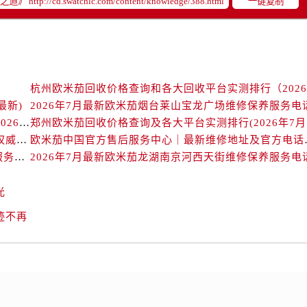
一键复制
后服务中心（需提前预约）
售后服务中心（需提前预约）
售后服务中心（需提前预约）
售后服务中心（需提前预约）
售后服务中心（需提前预约）
茄售后服务中心（需提前预约）
最新)
2026年7月最新欧米茄烟台莱山宝龙广场维修保养服务电
后服务中心（需提前预约）
北京欧米茄回收价格查询及靠谱回收平台实测排行（2026年7月最新数据）
郑州
街交叉口欧米茄售后服务中心（需提前预约）
欧米茄中国官方售后服务中心｜详细地址与售后电话权威信息通知（2026年7月最新）
欧米茄中国官方售后服务
2026年7月最新欧米茄长春重庆路万达广场维修保养服务电话
2026年7月最新欧米茄龙湖南京河西天街维修保养服务电
得利名表维修授权店1楼欧米茄售后服务中心（需提前预约）
得利名表维修授权店1楼欧米茄售后服务中心（需提前预约）
光
国际中心D座11层1102室欧米茄售后服务中心（需提前预约）
广场W3座6层602室欧米茄售后服务中心（需提前预约）
迹不再
先天下欧米茄售后服务中心（需提前预约）
特大街欧米茄售后服务中心（需提前预约）
街欧米茄售后服务中心（需提前预约）
3号王府井百货名表维修欧米茄售后服务中心（需提前预约）