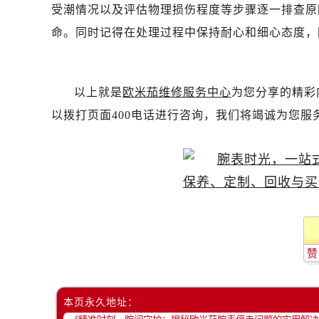
黑龙江省双鸭山市尖山区新兴大街欧
受潮情况以及评估物理损伤程度等步骤逐一排查原
黑龙江省绥化市北林区新华街与康庄
命。同时记得在处理过程中保持耐心和细心态度，
黑龙江省伊春市伊美区通河路欧米茄
吉林省白城市洮北区明仁南街欧米茄
吉林省白山市浑江区浑江大街欧米茄
以上就是
欧米茄维修服务中心
为您分享的精彩
吉林省吉林市船营区河南街欧米茄售
以拨打页面400电话进行咨询，我们将竭诚为您服
吉林省辽源市龙山区人民大街欧米茄
吉林省梅河口市新华街道梅河大街欧
吉林省四平市铁东区紫气大路与南九
吉林省松原市宁江区五环大街欧米茄
吉林省通化市东昌区环通乡江南大街
吉林省延边市延吉市解放路欧米茄售
辽宁省鞍山市铁东区站前街欧米茄售
赞
辽宁省本溪市平山区胜利路欧米茄售
辽宁省朝阳市双塔区新华路欧米茄售
本页永久地址：
辽宁省丹东市振兴区七经街欧米茄售