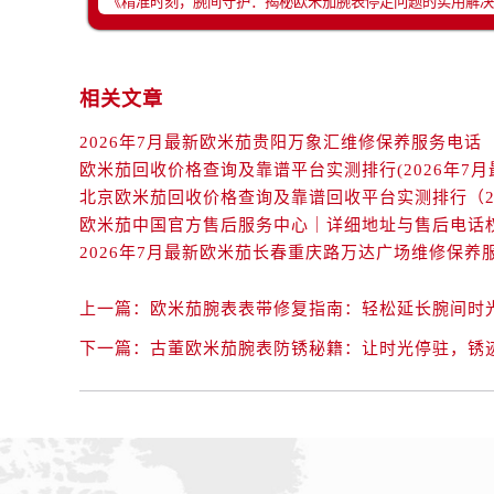
辽宁省抚顺市新抚区东一路欧米茄售
辽宁省阜新市海州区解放大街欧米茄
辽宁省葫芦岛市连山区中央路欧米茄
相关文章
辽宁省锦州市古塔区中央大街欧米茄
辽宁省辽阳市白塔区新运大街欧米茄
2026年7月最新欧米茄贵阳万象汇维修保养服务电话
辽宁省盘锦市兴隆台区石油大街欧米
欧米茄回收价格查询及靠谱平台实测排行(2026年7月
辽宁省铁岭市银州区南马路欧米茄售
辽宁省营口市站前区市府路与渤海大
辽宁省沈阳市沈河区中街路137号亨
辽宁省沈阳市沈河区中街路83号亨
上一篇：
欧米茄腕表表带修复指南：轻松延长腕间时
北京市朝阳区建国门外大街甲6号华熙
北京市东城区东长安街1号王府井东方
下一篇：
古董欧米茄腕表防锈秘籍：让时光停驻，锈
河北省保定市竞秀区朝阳北大街北国
内蒙古自治区阿拉善盟市左旗土尔扈
内蒙古自治区巴彦淖尔市临河区新华
内蒙古自治区包头市青山区幸福路甲