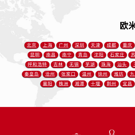
内蒙古自治区赤峰市红山区哈达街欧
内蒙古自治区鄂尔多斯市东胜区伊金
内蒙古自治区呼伦贝尔市海拉尔区中
欧
内蒙古自治区通辽市科尔沁区明仁大
内蒙古自治区乌海市海勃湾区人民南
内蒙古自治区乌兰察布市集宁区恩和
北京
上海
广州
深圳
天津
成都
重庆
内蒙古自治区锡林郭勒盟市锡林浩特
昆明
南昌
南宁
青岛
沈阳
石家庄
内蒙古自治区兴安盟市乌兰浩特市兴
呼和浩特
吉林
无锡
芜湖
珠海
汕头
山西省大同市平城区迎宾街欧米茄售
秦皇岛
沧州
张家口
温州
徐州
潍坊
九
山西省晋城市城区黄华街欧米茄售后
襄阳
株洲
湘潭
十堰
荆州
宜昌
山西省晋中市榆次区顺城街欧米茄售
山西省临汾市尧都区解放路欧米茄售
山西省吕梁市离石区永宁中路与建设
山西省朔州市朔城区怡西路与鄯阳西
山西省忻州市忻府区和平东街与七一
山西省阳泉市郊区平阳东街与新城大