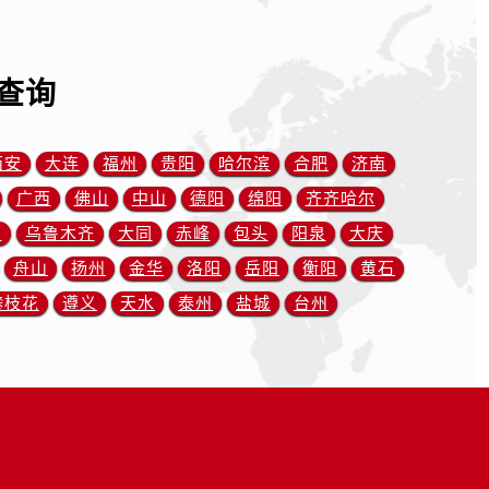
查询
西安
大连
福州
贵阳
哈尔滨
合肥
济南
广西
佛山
中山
德阳
绵阳
齐齐哈尔
川
乌鲁木齐
大同
赤峰
包头
阳泉
大庆
舟山
扬州
金华
洛阳
岳阳
衡阳
黄石
攀枝花
遵义
天水
泰州
盐城
台州