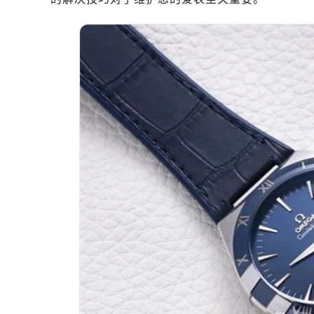
济南市历下区经十路11111号华润中
广州市天河区天河路230号万菱汇国
广州市越秀区环市东路371-375号
深圳市罗湖区深南东路5001号华润大
惠州市惠城区江北文昌一路7号华贸大
厦门市思明区湖滨东路95号华润大厦写
福州市鼓楼区五四路128-1号恒力城
成都市锦江区人民东路6号SAC东原中
重庆市江北区观音桥步行街2号融恒时
长沙市芙蓉区定王台街道建湘路393
郑州市二七区铭功路10号华润大厦写字
太原市迎泽区解放路15号亨得利名
沈阳市沈河区中街路137号亨得利名
沈阳市沈河区中街路83号亨得利名
乌鲁木齐市天山区红山路26号时代广场
温州市鹿城区锦绣路1067号置信广场