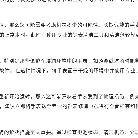
心写字楼B座13层07室（需提前预约）
安国际中心E座6楼10室（需提前预约）
B座17层1707室（需提前预约）
转，那么您可能需要考虑机芯积尘的可能性。长期佩戴的手
写字楼A座10层1002室（需提前预约）
的正常走时。此时，使用专业的钟表清洁工具和清洁剂轻轻
心东1幢20楼2002室（需提前预约）
街70号华润万象城写字楼（鄂尔多斯大厦）23层2326室（需
州中心写字楼21层2102室（需提前预约）
。特别是那些佩戴在湿润环境中的手表，如游泳或沐浴时佩
国际金融中心写字楼20层01室（需提前预约）
故障。在这种情况下，将手表置于干燥的环境中并使用专业
米茄售后服务中心（需提前预约）
售后服务中心（需提前预约）
售后服务中心（需提前预约）
重新开始运转，那么这可能意味着手表受到了物理损伤。例
售后服务中心（需提前预约）
茄售后服务中心（需提前预约）
，建议立即将手表送至专业的钟表修理中心进行全面检查和
茄售后服务中心（需提前预约）
茄售后服务中心（需提前预约）
米茄售后服务中心（需提前预约）
确的解决措施至关重要。通过检查电池状态、清洁机芯、处