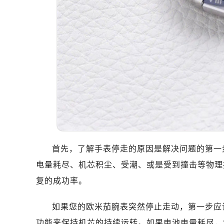
哈尔滨市道里区友谊西路600号富力中
大连市中山区人民路15号国际金融大
佛山市禅城区季华五路57号万科金融中
东莞市东城街道鸿福东路1号民盈国贸
无锡市梁溪区人民中路139号恒隆广场
南通市崇川区工农路57号圆融广场写字
苏州市苏州工业园区星港街199号苏州
武汉市江汉区解放大道686号世界贸易
南宁市青秀区金湖路59号地王大厦12
合肥市蜀山区潜山路111号万象城华润
泉州市丰泽区宝洲路729号浦西万达中
首先，了解手表停走的原因是解决问题的第一
青岛市南区山东路6号华润大厦B座2
电量耗尽、机芯积尘、受潮、或是受到撞击等物理
烟台市芝罘区胜利路139号万达金融中
复的成功率。
长春市朝阳区西安大路727号中银大厦
贵阳市南明区都司高架桥路33号亨特
如果您的欧米茄腕表突然停止走动，第一步应
昆明市盘龙区北京路928号同德昆明
功能来保持机芯的持续运转。如果电池电量耗尽，