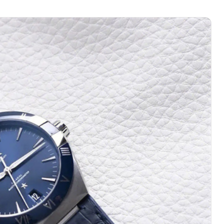
心写字楼（万象城）15层1508室（需提前预约）
际中心写字楼A塔7层704室（需提前预约）
世界贸易中心大厦南塔写字楼15层07室（需提前预约）
厦写字楼17层1701室（需提前预约）
厦写字楼1座30层05室（需提前预约）
字楼B座11层1104室（需提前预约）
写字楼15层03室（需提前预约）
心写字楼24层2406B室（需提前预约）
代广场写字楼9层902室（需提前预约）
号世茂环球金融中心写字楼（芙蓉广场）10层13室（需提前预约
楼29层2905室（需提前预约）
表服务中心（品牌授权店）3层整层（需提前预约）
表服务中心（品牌授权店）1层整层（需提前预约）
表服务中心（品牌授权店）1层整层（需提前预约）
（CCMALL）C座17层17-B（需提前预约）
10层1015室（需提前预约）