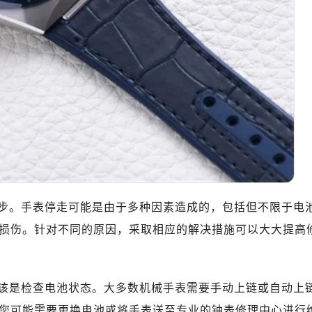
心T2座写字楼29层03室（需提前预约）
厦7层G室（需提前预约）
心C座12层1205室（需提前预约）
中心T1写字楼9层907室（需提前预约）
写字楼1座11层1104室（需提前预约）
楼16层1603室（需提前预约）
中心办公楼C座22层08室（需提前预约）
大厦38层09室（需提前预约）
楼1224室（需提前预约）
大厦B座12楼03室（需提前预约）
心写字楼A座7楼709室（需提前预约）
步。手表停走可能是由于多种因素造成的，包括但不限于电
2层04室（需提前预约）
损伤。针对不同的原因，采取相应的解决措施可以大大提高
心A座907室（需提前预约）
A座(旺进大厦)18层09室（需提前预约）
国际金融中心14楼14D（需提前预约）
该是检查电池状态。大多数机械手表需要手动上链或自动上
广场写字楼10层06室（需提前预约）
您可能需要更换电池或将手表送至专业的钟表修理中心进行