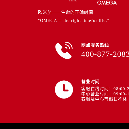
山西省运城市盐湖区河东街欧米茄售
山西省长治市潞州区英雄中路欧米茄
欧米茄——生命的正确时间
山西省太原市迎泽区迎泽街道解放路
"OMEGA -- the right timefor life.”
天津市和平区赤峰道136号天津国际
安徽省安庆市迎江区人民路欧米茄售
安徽省蚌埠市蚌山区淮河路欧米茄售
网点服务热线
安徽省亳州市谯城区魏武大道欧米茄
400-877-208
安徽省池州市贵池区长江路欧米茄售
安徽省滁州市琅琊区南谯北路欧米茄
安徽省阜阳市颍州区颍州北路欧米茄
营业时间
安徽省淮北市相山区淮海路欧米茄售
客服在线时间：08:00-2
安徽省淮南市田家庵区国庆中路欧米
中心营业时间：09:00-1
安徽省黄山市屯溪区黄山西路欧米茄
客服及中心节假日不休
安徽省六安市金安区解放中路欧米茄
安徽省马鞍山市雨山区湖南西路欧米
安徽省宿州市埇桥区人民中路欧米茄