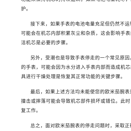
石家庄市长安区中山东路39号勒泰中
护。
西安市碑林区南关正街88号华侨城长
海口市龙华区金贸东路5号海口华润大厦
接下来，如果手表的电池电量充足但仍然不运
唐山市路南区新华东道100号万达广场
可能会在机芯内部积累灰尘和杂质，这会影响手表
台州市椒江区东海大道1800号腾达中
洁机芯是必要的步骤。
内蒙古自治区呼和浩特市玉泉区大学西
甘肃省兰州市七里河区西津西路16号兰
另外，受潮也是导致手表停走的一个常见原因
重庆市解放碑渝中区民权路28号英利
的手表，可能会因为水分进入手表内部而造成机芯
黑龙江省大庆市萨尔图区会战大街欧
黑龙江省鹤岗市向阳区红军路欧米茄
具进行干燥处理是恢复其正常功能的关键步骤。
黑龙江省黑河市爱辉区中央街欧米茄
最后，如果上述方法均未能使您的欧米茄腕表
黑龙江省鸡西市鸡冠区红军路欧米茄
黑龙江省佳木斯市向阳区长安路欧米
撞击或摔落可能会导致机芯部件损坏或错位。此时
黑龙江省牡丹江市东安区太平路欧米
复工作。
黑龙江省七台河市桃山区大同街欧米
黑龙江省齐齐哈尔市龙沙区龙华路欧
总之，面对欧米茄腕表的停走问题时，采取正