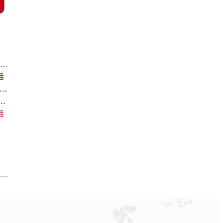
杭州欧米茄回收价格查询和各大回收平台实测排行（2026年7月最新数据）
话
欧米茄回收价格查询及各大平台实测排行(2026年7月最新数据)
中心｜最新维修地址及官方电话权威信息通告（2026年7月最新）
话