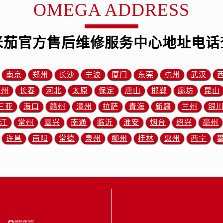
米茄售后服务中心（需提前预约）
OMEGA ADDRESS
霍洛街欧米茄售后服务中心（需提前预约）
央街欧米茄售后服务中心（需提前预约）
米茄官方售后维修服务中心地址电话
街欧米茄售后服务中心（需提前预约）
路欧米茄售后服务中心（需提前预约）
大街欧米茄售后服务中心（需提前预约）
南京
郑州
长沙
宁波
厦门
东莞
杭州
武汉
市光明街与额尔敦路交叉口欧米茄售后服务中心（需提前预约）
苏州
长春
河北
太原
保定
唐山
邯郸
廊坊
昆山
安大街欧米茄售后服务中心（需提前预约）
三亚
海口
赣州
漳州
拉萨
青海
新疆
兰州
银
后服务中心（需提前预约）
江
常州
嘉兴
南通
临沂
淮安
烟台
绍兴
亳州
服务中心（需提前预约）
许昌
南阳
常德
泉州
柳州
桂林
惠州
西宁
后服务中心（需提前预约）
后服务中心（需提前预约）
街交叉口欧米茄售后服务中心（需提前预约）
街交汇处欧米茄售后服务中心（需提前预约）
南路交叉口欧米茄售后服务中心（需提前预约）
道交叉口欧米茄售后服务中心（需提前预约）