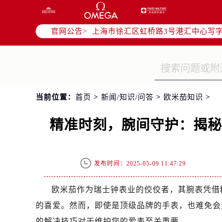
北京市朝阳区建国门外大街甲6号华熙
天津市和平区赤峰道136号天津国际金
官网公告>
上海市徐汇区虹桥路3号港汇中心写字楼
上海市黄浦区南京东路299号宏伊国
南京市秦淮区中山南路1号（新街口）
常州市新北区龙锦路1590号现代传媒
徐州市鼓楼区淮海东路29号苏宁广场I
当前位置：
首页
>
新闻/知识/问答
>
欧米茄知识
>
扬州市邗江区国展路29号星耀天地写字
盐城市盐都区世纪大道5号盐城金融城写
精准时刻，腕间守护：揭
泰州市海陵区永定东路399号置地商
宁波市江北区大闸南路500号来福士广
杭州市上城区钱江路1366号华润大厦
发布时间：2025-05-09 11:47:29
金华市金东区东市南街777号金华万达
绍兴市越城区胜利东路379号世茂天
欧米茄作为瑞士钟表业的佼佼者，其腕表凭借
嘉兴市南湖区广益路705号嘉兴世界贸
的喜爱。然而，即使是顶级品牌的手表，也难免会
南昌市红谷滩新区红谷中大道998号
的解决技巧对于维护您的爱表至关重要。