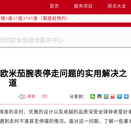
国际中心写字楼D座11层1102室（需提前预约）
首页
服务项目
网点大全
融中心写字楼26层2603室（需提前预约）
2座37层3705室（需提前预约）
际广场写字楼8层806室（需提前预约）
南京中心写字楼22层C1-1室（需提前预约）
中心写字楼5号楼10层1008室（需提前预约）
FC国际金融中心写字楼35层3508室（需提前预约）
楼1号楼18层1803室（需提前预约）
字楼1号楼16层1604室（需提前预约）
秘欧米茄腕表停走问题的实用解决之
务中心东塔写字楼（华润万象城）17层1706室（需提前预约）
道
场办公楼20层2009室（需提前预约）
写字楼A座5层503-5室（需提前预约）
阅读：（
次）
分享到：
广场写字楼4号楼22层2209室（需提前预约）
际中心写字楼8层805室（需提前预约）
精准的走时、优雅的设计以及卓越的品质深受全球钟表爱好
易中心写字楼A座13层1304室（需提前预约）
遇到走时不准甚至停摆的情况。面对这一问题，了解一些基
绿地双子塔（中央广场）A1座办公楼14层07室（需提前预约）