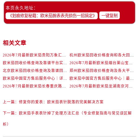
辽宁省抚顺市新抚区东一路欧米茄售后服务中心（需提前预约）
本页永久地址：
辽宁省阜新市海州区解放大街欧米茄售后服务中心（需提前预约）
一键复制
辽宁省葫芦岛市连山区中央路欧米茄售后服务中心（需提前预约）
辽宁省锦州市古塔区中央大街欧米茄售后服务中心（需提前预约）
辽宁省辽阳市白塔区新运大街欧米茄售后服务中心（需提前预约）
相关文章
辽宁省盘锦市兴隆台区石油大街欧米茄售后服务中心（需提前预约）
辽宁省铁岭市银州区南马路欧米茄售后服务中心（需提前预约）
2026年7月最新欧米茄贵阳万象汇维修保养服务电话
杭州欧米茄回收价格查询和各大回收平台实测排行（2026年7月最新数据）
辽宁省营口市站前区市府路与渤海大街交叉口欧米茄售后服务中心（需提前预约）
欧米茄回收价格查询及靠谱平台实测排行(2026年7月最新)
2026年7月最新欧米茄烟台莱山宝龙广场维修保养服务电话
北京欧米茄回收价格查询及靠谱回收平台实测排行（2026年7月最新数据）
郑州欧米茄回收价格查询及各大平台实测排行(2026年7月最新数据)
辽宁省沈阳市沈河区中街路137号亨得利名表维修授权店1楼欧米茄售后服务中心（需提前预约）
欧米茄中国官方售后服务中心｜详细地址与售后电话权威信息通知（2026年7月最新）
欧米茄中国官方售后服务中心｜最新维修地址及官方电话权威信息通告（2026年7月最新）
辽宁省沈阳市沈河区中街路83号亨得利名表维修授权店1楼欧米茄售后服务中心（需提前预约）
2026年7月最新欧米茄长春重庆路万达广场维修保养服务电话
2026年7月最新欧米茄龙湖南京河西天街维修保养服务电话
北京市朝阳区建国门外大街甲6号华熙国际中心D座11层1102室欧米茄售后服务中心（需提前预约）
北京市东城区东长安街1号王府井东方广场W3座6层602室欧米茄售后服务中心（需提前预约）
上一篇：
修复你的爱表：欧米茄表针脱落的完美解决方案
河北省保定市竞秀区朝阳北大街北国先天下欧米茄售后服务中心（需提前预约）
下一篇：
欧米茄手表表针掉了处理方法汇总（专业修复指南与常见误区解
内蒙古自治区阿拉善盟市左旗土尔扈特大街欧米茄售后服务中心（需提前预约）
内蒙古自治区巴彦淖尔市临河区新华街欧米茄售后服务中心（需提前预约）
析）
内蒙古自治区包头市青山区幸福路甲3号王府井百货名表维修欧米茄售后服务中心（需提前预约）