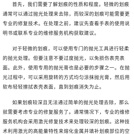
哈尔滨市道里区友谊西路600号富力中心T2座写字楼29层03室（需提前预约）
首先，我们需要了解划痕的性质和程度。轻微的划痕
大连市中山区人民路15号国际金融大厦7层G室（需提前预约）
通常可以通过抛光处理来去除，而较深的划痕可能需要更
佛山市禅城区季华五路57号万科金融中心C座12层1205室（需提前预约）
专业的修复技术。在处理之前，建议先查看手表的使用说
东莞市东城街道鸿福东路1号民盈国贸中心T1写字楼9层907室（需提前预约）
明书或联系专业的维修服务机构获取建议。
无锡市梁溪区人民中路139号恒隆广场写字楼1座11层1104室（需提前预约）
南通市崇川区工农路57号圆融广场写字楼16层1603室（需提前预约）
对于轻微的划痕，可以使用专门的抛光工具进行轻柔
苏州市苏州工业园区星港街199号苏州中心办公楼C座22层08室（需提前预约）
的抛光处理。但要注意不要过度抛光，以免损伤表壳表
武汉市江汉区解放大道686号世界贸易大厦38层09室（需提前预约）
面。此外，使用专用的抛光膏也是必要的步骤之一。在抛
南宁市青秀区金湖路59号地王大厦12楼1224室（需提前预约）
光过程中，可以采用旋转的方式均匀涂抹抛光膏，然后用
合肥市蜀山区潜山路111号万象城华润大厦B座12楼03室（需提前预约）
泉州市丰泽区宝洲路729号浦西万达中心写字楼A座7楼709室（需提前预约）
软布轻轻擦拭表壳表面，直到划痕消失为止。
青岛市南区山东路6号华润大厦B座22层04室（需提前预约）
如果划痕较深且无法通过简单的抛光处理去除，那么
烟台市芝罘区胜利路139号万达金融中心A座907室（需提前预约）
长春市朝阳区西安大路727号中银大厦A座(旺进大厦)18层09室（需提前预约）
就需要考虑专业的修复服务了。通常情况下，专业的维修
贵阳市南明区都司高架桥路33号亨特国际金融中心14楼14D（需提前预约）
服务机构会采用激光修复技术来处理较深的划痕。这种技
昆明市盘龙区北京路928号同德昆明广场写字楼10层06室（需提前预约）
术利用激光的高能量特性来熔化金属并填补划痕部位的空