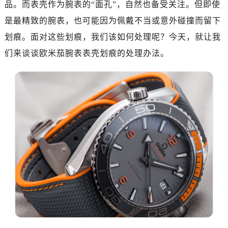
品。而表壳作为腕表的“面孔”，自然也备受关注。但即使
济南市历下区经十路11111号华润中心写字楼（万象城）15层1508室（需提前预约）
广州市天河区天河路230号万菱汇国际中心写字楼A塔7层704室（需提前预约）
是最精致的腕表，也可能因为佩戴不当或意外碰撞而留下
广州市越秀区环市东路371-375号世界贸易中心大厦南塔写字楼15层07室（需提前预约）
划痕。面对这些划痕，我们该如何处理呢？今天，就让我
深圳市罗湖区深南东路5001号华润大厦写字楼17层1701室（需提前预约）
们来谈谈欧米茄腕表表壳划痕的处理办法。
惠州市惠城区江北文昌一路7号华贸大厦写字楼1座30层05室（需提前预约）
厦门市思明区湖滨东路95号华润大厦写字楼B座11层1104室（需提前预约）
福州市鼓楼区五四路128-1号恒力城写字楼15层03室（需提前预约）
成都市锦江区人民东路6号SAC东原中心写字楼24层2406B室（需提前预约）
重庆市江北区观音桥步行街2号融恒时代广场写字楼9层902室（需提前预约）
长沙市芙蓉区定王台街道建湘路393号世茂环球金融中心写字楼（芙蓉广场）10层13室（需提前预约）
郑州市二七区铭功路10号华润大厦写字楼29层2905室（需提前预约）
太原市迎泽区解放路15号亨得利名表服务中心（品牌授权店）3层整层（需提前预约）
沈阳市沈河区中街路137号亨得利名表服务中心（品牌授权店）1层整层（需提前预约）
沈阳市沈河区中街路83号亨得利名表服务中心（品牌授权店）1层整层（需提前预约）
乌鲁木齐市天山区红山路26号时代广场（CCMALL）C座17层17-B（需提前预约）
温州市鹿城区锦绣路1067号置信广场10层1015室（需提前预约）