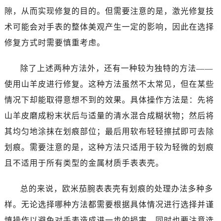
石家庄市长安区中山东路39号勒泰中心写字楼B座13层07室（需提前预约）
隙，从而实现修复的目的。但需要注意的是，激光修复技
西安市碑林区南关正街88号华侨城长安国际中心E座6楼10室（需提前预约）
术可能会对手表的整体美观产生一定的影响，因此在选择
海口市龙华区金贸东路5号海口华润大厦B座17层1707室（需提前预约）
修复方式时需要慎重考虑。
唐山市路南区新华东道100号万达广场写字楼A座10层1002室（需提前预约）
台州市椒江区东海大道1800号腾达中心东1幢20楼2002室（需提前预约）
除了上述两种方法外，还有一种较为独特的方法——
内蒙古自治区呼和浩特市玉泉区大学西街70号华润万象城写字楼（鄂尔多斯大厦）23层2326室（需提前预约）
使用山羊皮进行修复。这种方法虽然不太常见，但在某些
甘肃省兰州市七里河区西津西路16号兰州中心写字楼21层2102室（需提前预约）
情况下却能取得意想不到的效果。具体操作方法是：先将
重庆市解放碑渝中区民权路28号英利国际金融中心写字楼20层01室（需提前预约）
黑龙江省大庆市萨尔图区会战大街欧米茄售后服务中心（需提前预约）
山羊皮磨成粉末状后与适量的清水混合成糊状物；然后将
黑龙江省鹤岗市向阳区红军路欧米茄售后服务中心（需提前预约）
其均匀地涂抹在划痕部位；最后用软布轻轻擦拭即可去除
黑龙江省黑河市爱辉区中央街欧米茄售后服务中心（需提前预约）
划痕。需要注意的是，这种方法只适用于较为轻微的划痕
黑龙江省鸡西市鸡冠区红军路欧米茄售后服务中心（需提前预约）
且不适用于所有类型的金属材质手表表壳。
黑龙江省佳木斯市向阳区长安路欧米茄售后服务中心（需提前预约）
黑龙江省牡丹江市东安区太平路欧米茄售后服务中心（需提前预约）
总的来说，欧米茄腕表表壳有划痕的处理办法多种多
黑龙江省七台河市桃山区大同街欧米茄售后服务中心（需提前预约）
样。无论选择哪种方法都需要根据具体情况进行选择并谨
黑龙江省齐齐哈尔市龙沙区龙华路欧米茄售后服务中心（需提前预约）
慎操作以避免对手表造成进一步的损害。同时也要注意选