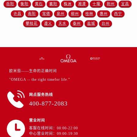
江苏省盐城市盐都区世纪大道5号盐城金融城写字楼1号楼16层1604室欧米茄售后服务中心（需提前预约）
岳阳
衡阳
黄石
襄阳
株洲
湘潭
十堰
荆州
宜昌
江苏省扬州市邗江区国展路29号星耀天地写字楼1号楼18层1803室欧米茄售后服务中心（需提前预约）
许昌
南阳
常德
泉州
柳州
桂林
惠州
西宁
江苏省镇江市京口区中山东路欧米茄售后服务中心（需提前预约）
攀枝花
遵义
天水
泰州
盐城
台州
江西省抚州市临川区赣东大道欧米茄售后服务中心（需提前预约）
江西省赣州市章贡区文清路欧米茄售后服务中心（需提前预约）
江西省吉安市吉州区井冈山大道欧米茄售后服务中心（需提前预约）
江西省景德镇市珠山区珠山中路欧米茄售后服务中心（需提前预约）
江西省九江市浔阳区浔阳路欧米茄售后服务中心（需提前预约）
江西省南昌市红谷滩新区红谷中大道998号绿地双子塔（中央广场）A1座办公楼14层1407室欧米茄售后服务中心（需提前预约）
欧米茄——生命的正确时间
江西省萍乡市安源区萍安北大道与康庄路交叉口欧米茄售后服务中心（需提前预约）
"OMEGA -- the right timefor life.”
江西省上饶市信州区滨江西路欧米茄售后服务中心（需提前预约）
网点服务热线
江西省新余市渝水区北湖西路欧米茄售后服务中心（需提前预约）
400-877-2083
江西省宜春市袁州区中山中路欧米茄售后服务中心（需提前预约）
江西省鹰潭市月湖区胜利东路欧米茄售后服务中心（需提前预约）
营业时间
山东省德州市德城区东风中路欧米茄售后服务中心（需提前预约）
客服在线时间：08:00-22:00
山东省东营市东营区济南路欧米茄售后服务中心（需提前预约）
中心营业时间：09:00-19:30