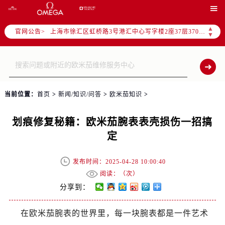
北京市朝阳区建国门外大街甲6号华熙国际中心写字楼D座11层1102室（需提前预约）

天津市和平区赤峰道136号天津国际金融中心写字楼26层2603室（需提前预约）
▲
官网公告>
上海市徐汇区虹桥路3号港汇中心写字楼2座37层3705室（需提前预约）
▼
上海市黄浦区南京东路299号宏伊国际广场写字楼8层806室（需提前预约）
南京市秦淮区中山南路1号（新街口）南京中心写字楼22层C1-1室（需提前预约）
常州市新北区龙锦路1590号现代传媒中心写字楼5号楼10层1008室（需提前预约）
徐州市鼓楼区淮海东路29号苏宁广场IFC国际金融中心写字楼35层3508室（需提前预约）
当前位置：
首页
>
新闻/知识/问答
>
欧米茄知识
>
扬州市邗江区国展路29号星耀天地写字楼1号楼18层1803室（需提前预约）
盐城市盐都区世纪大道5号盐城金融城写字楼1号楼16层1604室（需提前预约）
划痕修复秘籍：欧米茄腕表表壳损伤一招搞
泰州市海陵区永定东路399号置地商务中心东塔写字楼（华润万象城）17层1706室（需提前预约）
定
宁波市江北区大闸南路500号来福士广场办公楼20层2009室（需提前预约）
杭州市上城区钱江路1366号华润大厦写字楼A座5层503-5室（需提前预约）
发布时间：2025-04-28 10:00:40
金华市金东区东市南街777号金华万达广场写字楼4号楼22层2209室（需提前预约）
阅读：（
次）
绍兴市越城区胜利东路379号世茂天际中心写字楼8层805室（需提前预约）
分享到：
嘉兴市南湖区广益路705号嘉兴世界贸易中心写字楼A座13层1304室（需提前预约）
在欧米茄腕表的世界里，每一块腕表都是一件艺术
南昌市红谷滩新区红谷中大道998号绿地双子塔（中央广场）A1座办公楼14层07室（需提前预约）