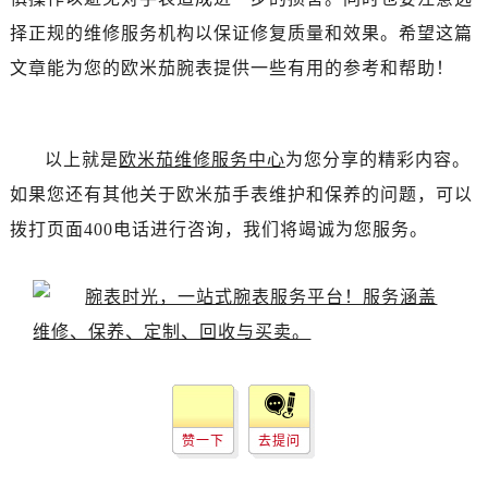
黑龙江省双鸭山市尖山区新兴大街欧米茄售后服务中心（需提前预约）
择正规的维修服务机构以保证修复质量和效果。希望这篇
黑龙江省绥化市北林区新华街与康庄路交叉口欧米茄售后服务中心（需提前预约）
文章能为您的欧米茄腕表提供一些有用的参考和帮助！
黑龙江省伊春市伊美区通河路欧米茄售后服务中心（需提前预约）
吉林省白城市洮北区明仁南街欧米茄售后服务中心（需提前预约）
吉林省白山市浑江区浑江大街欧米茄售后服务中心（需提前预约）
以上就是
欧米茄维修服务中心
为您分享的精彩内容。
吉林省吉林市船营区河南街欧米茄售后服务中心（需提前预约）
吉林省辽源市龙山区人民大街欧米茄售后服务中心（需提前预约）
如果您还有其他关于欧米茄手表维护和保养的问题，可以
吉林省梅河口市新华街道梅河大街欧米茄售后服务中心（需提前预约）
拨打页面400电话进行咨询，我们将竭诚为您服务。
吉林省四平市铁东区紫气大路与南九经街交汇处欧米茄售后服务中心（需提前预约）
吉林省松原市宁江区五环大街欧米茄售后服务中心（需提前预约）
吉林省通化市东昌区环通乡江南大街欧米茄售后服务中心（需提前预约）
吉林省延边市延吉市解放路欧米茄售后服务中心（需提前预约）
辽宁省鞍山市铁东区站前街欧米茄售后服务中心（需提前预约）
辽宁省本溪市平山区胜利路欧米茄售后服务中心（需提前预约）
辽宁省朝阳市双塔区新华路欧米茄售后服务中心（需提前预约）
赞一下
去提问
辽宁省丹东市振兴区七经街欧米茄售后服务中心（需提前预约）