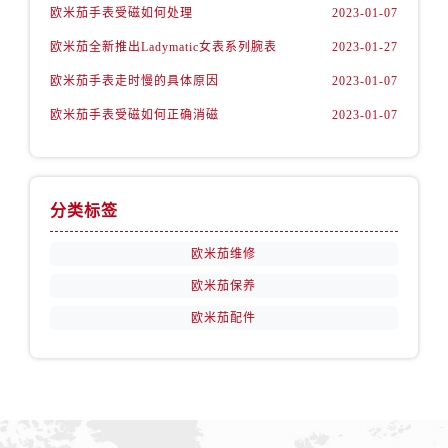
山西省运城市盐湖区河东街欧米茄售后服务中心（需提前预约）
欧米茄手表受磁如何处理
2023-01-07
山西省长治市潞州区英雄中路欧米茄售后服务中心（需提前预约）
欧米茄全新推出Ladymatic女表系列腕表
2023-01-27
山西省太原市迎泽区迎泽街道解放路15号亨得利名表维修授权店3楼欧米茄售后服务中心（需提前预约）
欧米茄手表走时慢的具体原因
2023-01-07
天津市和平区赤峰道136号天津国际金融中心26层2603室欧米茄售后服务中心（需提前预约）
欧米茄手表受磁如何正确消磁
2023-01-07
安徽省安庆市迎江区人民路欧米茄售后服务中心（需提前预约）
安徽省蚌埠市蚌山区淮河路欧米茄售后服务中心（需提前预约）
安徽省亳州市谯城区魏武大道欧米茄售后服务中心（需提前预约）
安徽省池州市贵池区长江路欧米茄售后服务中心（需提前预约）
分类标签
安徽省滁州市琅琊区南谯北路欧米茄售后服务中心（需提前预约）
欧米茄维修
安徽省阜阳市颍州区颍州北路欧米茄售后服务中心（需提前预约）
欧米茄保养
安徽省淮北市相山区淮海路欧米茄售后服务中心（需提前预约）
安徽省淮南市田家庵区国庆中路欧米茄售后服务中心（需提前预约）
欧米茄配件
安徽省黄山市屯溪区黄山西路欧米茄售后服务中心（需提前预约）
安徽省六安市金安区解放中路欧米茄售后服务中心（需提前预约）
安徽省马鞍山市雨山区湖南西路欧米茄售后服务中心（需提前预约）
安徽省宿州市埇桥区人民中路欧米茄售后服务中心（需提前预约）