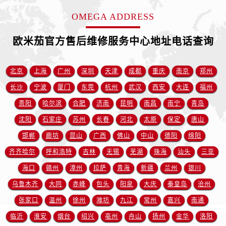
安徽省铜陵市铜官区石城大道欧米茄售后服务中心（需提前预约）
OMEGA ADDRESS
安徽省芜湖市镜湖区中山路步行街欧米茄售后服务中心（需提前预约）
安徽省宣城市宣州区叠嶂西路欧米茄售后服务中心（需提前预约）
欧米茄官方售后维修服务中心地址电话查询
福建省龙岩市新罗区九一南路欧米茄售后服务中心（需提前预约）
福建省南平市建阳区人民西路欧米茄售后服务中心（需提前预约）
北京
上海
广州
深圳
天津
成都
重庆
南京
郑州
福建省宁德市蕉城区天湖东路欧米茄售后服务中心（需提前预约）
长沙
宁波
厦门
东莞
杭州
武汉
西安
大连
福州
福建省莆田市城厢区霞林街道荔华东大道欧米茄售后服务中心（需提前预约）
福建省三明市三元区东乾二路欧米茄售后服务中心（需提前预约）
贵阳
哈尔滨
合肥
济南
昆明
南昌
南宁
青岛
福建省漳州市龙文区步港路欧米茄售后服务中心（需提前预约）
沈阳
石家庄
苏州
长春
河北
太原
保定
唐山
江苏省常州市新北区龙锦路1590号现代传媒中心5号楼10层1008室欧米茄售后服务中心（需提前预约）
邯郸
廊坊
昆山
广西
佛山
中山
德阳
绵阳
江苏省淮安市清江浦区淮海北路欧米茄售后服务中心（需提前预约）
齐齐哈尔
呼和浩特
吉林
无锡
芜湖
珠海
汕头
三亚
江苏省连云港市海州区通灌北路欧米茄售后服务中心（需提前预约）
海口
赣州
漳州
拉萨
青海
新疆
兰州
银川
江苏省南京市秦淮区中山南路1号南京中心22层22-C1-C3室欧米茄售后服务中心（需提前预约）
乌鲁木齐
大同
赤峰
包头
阳泉
大庆
秦皇岛
沧州
江苏省宿迁市宿城区西湖路欧米茄售后服务中心（需提前预约）
张家口
温州
徐州
潍坊
九江
常州
嘉兴
南通
江苏省泰州市海陵区永定东路399号置地商务中心东塔（华润万象城）17层1706室欧米茄售后服务中心（需提前预约）
江苏省徐州市鼓楼区淮海东路29号苏宁广场IFC国际金融中心35层3508室欧米茄售后服务中心（需提前预约）
临沂
淮安
烟台
绍兴
亳州
舟山
扬州
金华
洛阳