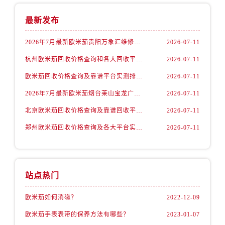
内蒙古自治区赤峰市红山区哈达街欧米茄售后服务中心（需提前预约）
内蒙古自治区鄂尔多斯市东胜区伊金霍洛街欧米茄售后服务中心（需提前预约）
最新发布
内蒙古自治区呼伦贝尔市海拉尔区中央街欧米茄售后服务中心（需提前预约）
2026年7月最新欧米茄贵阳万象汇维修保养服务电话
2026-07-11
内蒙古自治区通辽市科尔沁区明仁大街欧米茄售后服务中心（需提前预约）
杭州欧米茄回收价格查询和各大回收平台实测排行（2026年7月最新数据）
2026-07-11
内蒙古自治区乌海市海勃湾区人民南路欧米茄售后服务中心（需提前预约）
内蒙古自治区乌兰察布市集宁区恩和大街欧米茄售后服务中心（需提前预约）
欧米茄回收价格查询及靠谱平台实测排行(2026年7月最新)
2026-07-11
内蒙古自治区锡林郭勒盟市锡林浩特市光明街与额尔敦路交叉口欧米茄售后服务中心（需提前预约）
2026年7月最新欧米茄烟台莱山宝龙广场维修保养服务电话
2026-07-11
内蒙古自治区兴安盟市乌兰浩特市兴安大街欧米茄售后服务中心（需提前预约）
北京欧米茄回收价格查询及靠谱回收平台实测排行（2026年7月最新数据）
2026-07-11
山西省大同市平城区迎宾街欧米茄售后服务中心（需提前预约）
郑州欧米茄回收价格查询及各大平台实测排行(2026年7月最新数据)
2026-07-11
山西省晋城市城区黄华街欧米茄售后服务中心（需提前预约）
山西省晋中市榆次区顺城街欧米茄售后服务中心（需提前预约）
山西省临汾市尧都区解放路欧米茄售后服务中心（需提前预约）
山西省吕梁市离石区永宁中路与建设街交叉口欧米茄售后服务中心（需提前预约）
站点热门
山西省朔州市朔城区怡西路与鄯阳西街交汇处欧米茄售后服务中心（需提前预约）
欧米茄如何消磁？
2022-12-09
山西省忻州市忻府区和平东街与七一南路交叉口欧米茄售后服务中心（需提前预约）
山西省阳泉市郊区平阳东街与新城大道交叉口欧米茄售后服务中心（需提前预约）
欧米茄手表表带的保养方法有哪些？
2023-01-07