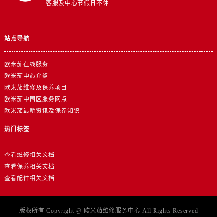
山东省济南市历下区经十路11111号华润中心写字楼（万象城）15层1508室欧米茄售后服务中心（需提前预约）
客服及中心节假日不休
山东省济宁市任城区太白楼路欧米茄售后服务中心（需提前预约）
山东省莱芜市文化南路8号银座商城名表维修一楼名表维修欧米茄售后服务中心（需提前预约）
站点导航
山东省临沂市兰山区解放路欧米茄售后服务中心（需提前预约）
山东省日照市东港区烟台路欧米茄售后服务中心（需提前预约）
欧米茄在线服务
山东省泰安市泰山区财源街道泰山大街欧米茄售后服务中心（需提前预约）
欧米茄中心介绍
山东省威海市环翠区新威海路89号振华商厦一楼名表维修欧米茄售后服务中心（需提前预约）
欧米茄维修及保养项目
山东省潍坊市奎文区东风东街欧米茄售后服务中心（需提前预约）
欧米茄中国区服务网点
欧米茄最新资讯及保养知识
山东省枣庄市滕州市北辛路与善国路交叉口欧米茄售后服务中心（需提前预约）
山东省淄博市张店区金晶大道欧米茄售后服务中心（需提前预约）
热门标签
上海市黄浦区南京东路299号宏伊国际广场写字楼8层806室欧米茄售后服务中心（需提前预约）
上海市徐汇区虹桥路3号港汇中心2座37层3705室欧米茄售后服务中心（需提前预约）
查看维修相关文档
浙江省杭州市上城区钱江路1366号华润大厦A座5层503-5室欧米茄售后服务中心（需提前预约）
查看保养相关文档
查看配件相关文档
浙江省湖州市吴兴区劳动路欧米茄售后服务中心（需提前预约）
浙江省嘉兴市南湖区广益路705号嘉兴世界贸易中心A座13层1304室欧米茄售后服务中心（需提前预约）
浙江省金华市金东区东市南街777号金华万达广场4号楼22楼2209室欧米茄售后服务中心（需提前预约）
版权所有 Copyright @
欧米茄维修服务中心
All Rights Reserved