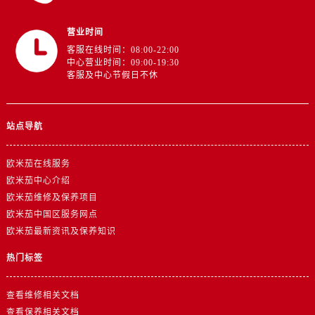
山东省济南市历下区经十路11111号华润中心写字楼（万象城）15层1508室欧米茄售后服务中心（需提前预约）
山东省济宁市任城区太白楼路欧米茄售后服务中心（需提前预约）
营业时间
山东省莱芜市文化南路8号银座商城名表维修一楼名表维修欧米茄售后服务中心（需提前预约）
客服在线时间：08:00-22:00
中心营业时间：09:00-19:30
山东省临沂市兰山区解放路欧米茄售后服务中心（需提前预约）
客服及中心节假日不休
山东省日照市东港区烟台路欧米茄售后服务中心（需提前预约）
山东省泰安市泰山区财源街道泰山大街欧米茄售后服务中心（需提前预约）
山东省威海市环翠区新威海路89号振华商厦一楼名表维修欧米茄售后服务中心（需提前预约）
站点导航
山东省潍坊市奎文区东风东街欧米茄售后服务中心（需提前预约）
山东省枣庄市滕州市北辛路与善国路交叉口欧米茄售后服务中心（需提前预约）
欧米茄在线服务
欧米茄中心介绍
山东省淄博市张店区金晶大道欧米茄售后服务中心（需提前预约）
欧米茄维修及保养项目
上海市黄浦区南京东路299号宏伊国际广场写字楼8层806室欧米茄售后服务中心（需提前预约）
欧米茄中国区服务网点
上海市徐汇区虹桥路3号港汇中心2座37层3705室欧米茄售后服务中心（需提前预约）
欧米茄最新资讯及保养知识
浙江省杭州市上城区钱江路1366号华润大厦A座5层503-5室欧米茄售后服务中心（需提前预约）
热门标签
浙江省湖州市吴兴区劳动路欧米茄售后服务中心（需提前预约）
浙江省嘉兴市南湖区广益路705号嘉兴世界贸易中心A座13层1304室欧米茄售后服务中心（需提前预约）
查看维修相关文档
浙江省金华市金东区东市南街777号金华万达广场4号楼22楼2209室欧米茄售后服务中心（需提前预约）
查看保养相关文档