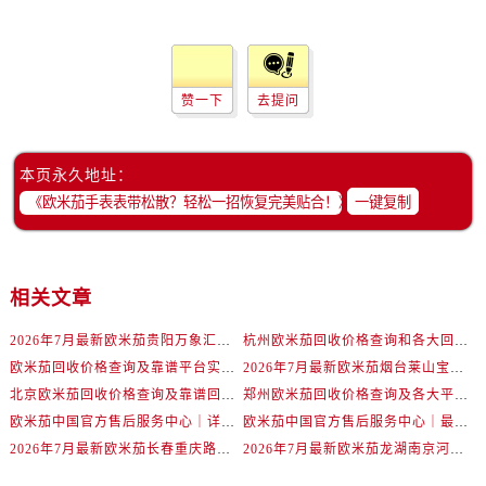
辽宁省抚顺市新抚区东一路欧米茄售后服务中心（需提前预约）
辽宁省阜新市海州区解放大街欧米茄售后服务中心（需提前预约）
辽宁省葫芦岛市连山区中央路欧米茄售后服务中心（需提前预约）
辽宁省锦州市古塔区中央大街欧米茄售后服务中心（需提前预约）
赞一下
去提问
辽宁省辽阳市白塔区新运大街欧米茄售后服务中心（需提前预约）
辽宁省盘锦市兴隆台区石油大街欧米茄售后服务中心（需提前预约）
本页永久地址：
辽宁省铁岭市银州区南马路欧米茄售后服务中心（需提前预约）
一键复制
辽宁省营口市站前区市府路与渤海大街交叉口欧米茄售后服务中心（需提前预约）
辽宁省沈阳市沈河区中街路137号亨得利名表维修授权店1楼欧米茄售后服务中心（需提前预约）
辽宁省沈阳市沈河区中街路83号亨得利名表维修授权店1楼欧米茄售后服务中心（需提前预约）
相关文章
北京市朝阳区建国门外大街甲6号华熙国际中心D座11层1102室欧米茄售后服务中心（需提前预约）
2026年7月最新欧米茄贵阳万象汇维修保养服务电话
杭州欧米茄回收价格查询和各大回收平台实测排行（2026年7月最新数据）
北京市东城区东长安街1号王府井东方广场W3座6层602室欧米茄售后服务中心（需提前预约）
欧米茄回收价格查询及靠谱平台实测排行(2026年7月最新)
2026年7月最新欧米茄烟台莱山宝龙广场维修保养服务电话
河北省保定市竞秀区朝阳北大街北国先天下欧米茄售后服务中心（需提前预约）
北京欧米茄回收价格查询及靠谱回收平台实测排行（2026年7月最新数据）
郑州欧米茄回收价格查询及各大平台实测排行(2026年7月最新数据)
内蒙古自治区阿拉善盟市左旗土尔扈特大街欧米茄售后服务中心（需提前预约）
欧米茄中国官方售后服务中心｜详细地址与售后电话权威信息通知（2026年7月最新）
欧米茄中国官方售后服务中心｜最新维修地址及官方电话权威信息通告（2026年7月最新）
内蒙古自治区巴彦淖尔市临河区新华街欧米茄售后服务中心（需提前预约）
2026年7月最新欧米茄长春重庆路万达广场维修保养服务电话
2026年7月最新欧米茄龙湖南京河西天街维修保养服务电话
内蒙古自治区包头市青山区幸福路甲3号王府井百货名表维修欧米茄售后服务中心（需提前预约）