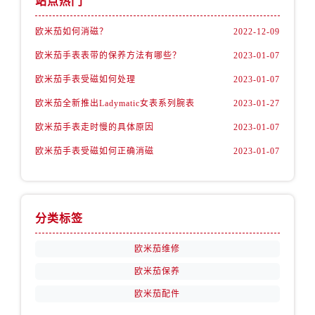
站点热门
山西省运城市盐湖区河东街欧米茄售后服务中心（需提前预约）
山西省长治市潞州区英雄中路欧米茄售后服务中心（需提前预约）
欧米茄如何消磁？
2022-12-09
山西省太原市迎泽区迎泽街道解放路15号亨得利名表维修授权店3楼欧米茄售后服务中心（需提前预约）
欧米茄手表表带的保养方法有哪些？
2023-01-07
天津市和平区赤峰道136号天津国际金融中心26层2603室欧米茄售后服务中心（需提前预约）
欧米茄手表受磁如何处理
2023-01-07
安徽省安庆市迎江区人民路欧米茄售后服务中心（需提前预约）
欧米茄全新推出Ladymatic女表系列腕表
2023-01-27
安徽省蚌埠市蚌山区淮河路欧米茄售后服务中心（需提前预约）
安徽省亳州市谯城区魏武大道欧米茄售后服务中心（需提前预约）
欧米茄手表走时慢的具体原因
2023-01-07
安徽省池州市贵池区长江路欧米茄售后服务中心（需提前预约）
欧米茄手表受磁如何正确消磁
2023-01-07
安徽省滁州市琅琊区南谯北路欧米茄售后服务中心（需提前预约）
安徽省阜阳市颍州区颍州北路欧米茄售后服务中心（需提前预约）
安徽省淮北市相山区淮海路欧米茄售后服务中心（需提前预约）
分类标签
安徽省淮南市田家庵区国庆中路欧米茄售后服务中心（需提前预约）
安徽省黄山市屯溪区黄山西路欧米茄售后服务中心（需提前预约）
欧米茄维修
安徽省六安市金安区解放中路欧米茄售后服务中心（需提前预约）
欧米茄保养
安徽省马鞍山市雨山区湖南西路欧米茄售后服务中心（需提前预约）
欧米茄配件
安徽省宿州市埇桥区人民中路欧米茄售后服务中心（需提前预约）