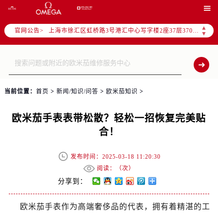
北京市朝阳区建国门外大街甲6号华熙国际中心写字楼D座11层1102室（需提前预约）

天津市和平区赤峰道136号天津国际金融中心写字楼26层2603室（需提前预约）
▲
官网公告>
上海市徐汇区虹桥路3号港汇中心写字楼2座37层3705室（需提前预约）
▼
上海市黄浦区南京东路299号宏伊国际广场写字楼8层806室（需提前预约）
南京市秦淮区中山南路1号（新街口）南京中心写字楼22层C1-1室（需提前预约）
常州市新北区龙锦路1590号现代传媒中心写字楼5号楼10层1008室（需提前预约）
徐州市鼓楼区淮海东路29号苏宁广场IFC国际金融中心写字楼35层3508室（需提前预约）
当前位置：
首页
>
新闻/知识/问答
>
欧米茄知识
>
扬州市邗江区国展路29号星耀天地写字楼1号楼18层1803室（需提前预约）
盐城市盐都区世纪大道5号盐城金融城写字楼1号楼16层1604室（需提前预约）
欧米茄手表表带松散？轻松一招恢复完美贴
泰州市海陵区永定东路399号置地商务中心东塔写字楼（华润万象城）17层1706室（需提前预约）
合！
宁波市江北区大闸南路500号来福士广场办公楼20层2009室（需提前预约）
杭州市上城区钱江路1366号华润大厦写字楼A座5层503-5室（需提前预约）
发布时间：2025-03-18 11:20:30
金华市金东区东市南街777号金华万达广场写字楼4号楼22层2209室（需提前预约）
阅读：（
次）
绍兴市越城区胜利东路379号世茂天际中心写字楼8层805室（需提前预约）
分享到：
嘉兴市南湖区广益路705号嘉兴世界贸易中心写字楼A座13层1304室（需提前预约）
欧米茄手表作为高端奢侈品的代表，拥有着精湛的工
南昌市红谷滩新区红谷中大道998号绿地双子塔（中央广场）A1座办公楼14层07室（需提前预约）