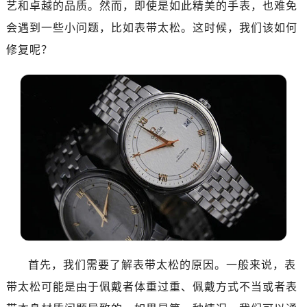
艺和卓越的品质。然而，即使是如此精美的手表，也难免
济南市历下区经十路11111号华润中心写字楼（万象城）15层1508室（需提前预约）
广州市天河区天河路230号万菱汇国际中心写字楼A塔7层704室（需提前预约）
会遇到一些小问题，比如表带太松。这时候，我们该如何
广州市越秀区环市东路371-375号世界贸易中心大厦南塔写字楼15层07室（需提前预约）
修复呢？
深圳市罗湖区深南东路5001号华润大厦写字楼17层1701室（需提前预约）
惠州市惠城区江北文昌一路7号华贸大厦写字楼1座30层05室（需提前预约）
厦门市思明区湖滨东路95号华润大厦写字楼B座11层1104室（需提前预约）
福州市鼓楼区五四路128-1号恒力城写字楼15层03室（需提前预约）
成都市锦江区人民东路6号SAC东原中心写字楼24层2406B室（需提前预约）
重庆市江北区观音桥步行街2号融恒时代广场写字楼9层902室（需提前预约）
长沙市芙蓉区定王台街道建湘路393号世茂环球金融中心写字楼（芙蓉广场）10层13室（需提前预约）
郑州市二七区铭功路10号华润大厦写字楼29层2905室（需提前预约）
太原市迎泽区解放路15号亨得利名表服务中心（品牌授权店）3层整层（需提前预约）
沈阳市沈河区中街路137号亨得利名表服务中心（品牌授权店）1层整层（需提前预约）
沈阳市沈河区中街路83号亨得利名表服务中心（品牌授权店）1层整层（需提前预约）
首先，我们需要了解表带太松的原因。一般来说，表
乌鲁木齐市天山区红山路26号时代广场（CCMALL）C座17层17-B（需提前预约）
带太松可能是由于佩戴者体重过重、佩戴方式不当或者表
温州市鹿城区锦绣路1067号置信广场10层1015室（需提前预约）