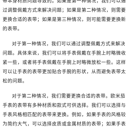
带本身材质问题导致的。如果是第一种情况，我们可以通
哈尔滨市道里区友谊西路600号富力中心T2座写字楼29层03室（需提前预约）
过调整佩戴方式来解决问题；如果是第二种情况，则需要
大连市中山区人民路15号国际金融大厦7层G室（需提前预约）
佛山市禅城区季华五路57号万科金融中心C座12层1205室（需提前预约）
更换合适的表带；如果是第三种情况，则可能需要更换新
东莞市东城街道鸿福东路1号民盈国贸中心T1写字楼9层907室（需提前预约）
的表带。
无锡市梁溪区人民中路139号恒隆广场写字楼1座11层1104室（需提前预约）
南通市崇川区工农路57号圆融广场写字楼16层1603室（需提前预约）
对于第一种情况，我们可以通过调整佩戴方式来解决
苏州市苏州工业园区星港街199号苏州中心办公楼C座22层08室（需提前预约）
问题。具体来说，我们可以将手表佩戴在手腕上时略微收
武汉市江汉区解放大道686号世界贸易大厦38层09室（需提前预约）
紧一些，或者将手表佩戴在手腕上时略微放松一些。这样
南宁市青秀区金湖路59号地王大厦12楼1224室（需提前预约）
可以让手表的表带更加贴合手腕的形状，从而避免表带太
合肥市蜀山区潜山路111号万象城华润大厦B座12楼03室（需提前预约）
松的问题。
泉州市丰泽区宝洲路729号浦西万达中心写字楼A座7楼709室（需提前预约）
青岛市南区山东路6号华润大厦B座22层04室（需提前预约）
对于第二种情况，我们需要更换合适的表带。欧米茄
烟台市芝罘区胜利路139号万达金融中心A座907室（需提前预约）
手表的表带有多种材质和款式可供选择。我们可以选择与
长春市朝阳区西安大路727号中银大厦A座(旺进大厦)18层09室（需提前预约）
手表风格相匹配的表带来更换。例如，如果手表的风格较
贵阳市南明区都司高架桥路33号亨特国际金融中心14楼14D（需提前预约）
为简约大气，可以选择皮质或金属材质的表带；如果手表
昆明市盘龙区北京路928号同德昆明广场写字楼10层06室（需提前预约）