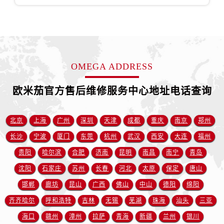
安徽省铜陵市铜官区石城大道欧米茄售后服务中心（需提前预约）
安徽省芜湖市镜湖区中山路步行街欧米茄售后服务中心（需提前预约）
安徽省宣城市宣州区叠嶂西路欧米茄售后服务中心（需提前预约）
福建省龙岩市新罗区九一南路欧米茄售后服务中心（需提前预约）
福建省南平市建阳区人民西路欧米茄售后服务中心（需提前预约）
OMEGA ADDRESS
福建省宁德市蕉城区天湖东路欧米茄售后服务中心（需提前预约）
福建省莆田市城厢区霞林街道荔华东大道欧米茄售后服务中心（需提前预约）
欧米茄官方售后维修服务中心地址电话查询
福建省三明市三元区东乾二路欧米茄售后服务中心（需提前预约）
福建省漳州市龙文区步港路欧米茄售后服务中心（需提前预约）
北京
上海
广州
深圳
天津
成都
重庆
南京
郑州
江苏省常州市新北区龙锦路1590号现代传媒中心5号楼10层1008室欧米茄售后服务中心（需提前预约）
长沙
宁波
厦门
东莞
杭州
武汉
西安
大连
福州
江苏省淮安市清江浦区淮海北路欧米茄售后服务中心（需提前预约）
贵阳
哈尔滨
合肥
济南
昆明
南昌
南宁
青岛
江苏省连云港市海州区通灌北路欧米茄售后服务中心（需提前预约）
沈阳
石家庄
苏州
长春
河北
太原
保定
唐山
江苏省南京市秦淮区中山南路1号南京中心22层22-C1-C3室欧米茄售后服务中心（需提前预约）
邯郸
廊坊
昆山
广西
佛山
中山
德阳
绵阳
江苏省宿迁市宿城区西湖路欧米茄售后服务中心（需提前预约）
江苏省泰州市海陵区永定东路399号置地商务中心东塔（华润万象城）17层1706室欧米茄售后服务中心（需提前预约）
齐齐哈尔
呼和浩特
吉林
无锡
芜湖
珠海
汕头
三亚
江苏省徐州市鼓楼区淮海东路29号苏宁广场IFC国际金融中心35层3508室欧米茄售后服务中心（需提前预约）
海口
赣州
漳州
拉萨
青海
新疆
兰州
银川