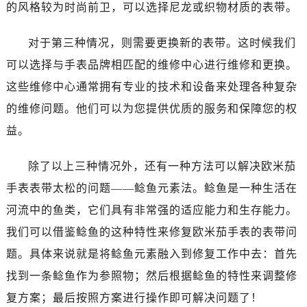
石家庄市长安区中山东路39号勒泰中心写字楼B座13层07室（需提前预约）
的风格较为时尚前卫，可以选择尼龙或织物材质的表带。
西安市碑林区南关正街88号华侨城长安国际中心E座6楼10室（需提前预约）
对于第三种情况，则需要更换新的表带。这时候我们
海口市龙华区金贸东路5号海口华润大厦B座17层1707室（需提前预约）
唐山市路南区新华东道100号万达广场写字楼A座10层1002室（需提前预约）
可以选择与手表品牌相匹配的维修中心进行维修和更换。
台州市椒江区东海大道1800号腾达中心东1幢20楼2002室（需提前预约）
这些维修中心通常拥有专业的技术和设备来处理各种复杂
内蒙古自治区呼和浩特市玉泉区大学西街70号华润万象城写字楼（鄂尔多斯大厦）23层2326室（需提前预约）
的维修问题。他们可以为您提供优质的服务和保障您的权
甘肃省兰州市七里河区西津西路16号兰州中心写字楼21层2102室（需提前预约）
益。
重庆市解放碑渝中区民权路28号英利国际金融中心写字楼20层01室（需提前预约）
黑龙江省大庆市萨尔图区会战大街欧米茄售后服务中心（需提前预约）
除了以上三种情况外，还有一种方法可以解决欧米茄
黑龙江省鹤岗市向阳区红军路欧米茄售后服务中心（需提前预约）
手表表带太松的问题——鲶鱼元素法。鲶鱼是一种生活在
黑龙江省黑河市爱辉区中央街欧米茄售后服务中心（需提前预约）
河流中的鱼类，它们具有非常强的适应能力和生存能力。
黑龙江省鸡西市鸡冠区红军路欧米茄售后服务中心（需提前预约）
我们可以借鉴鲶鱼的这种特性来修复欧米茄手表的表带问
黑龙江省佳木斯市向阳区长安路欧米茄售后服务中心（需提前预约）
题。具体来说就是将鲶鱼元素融入到修复工作中去：首先
黑龙江省牡丹江市东安区太平路欧米茄售后服务中心（需提前预约）
黑龙江省七台河市桃山区大同街欧米茄售后服务中心（需提前预约）
找到一条鲶鱼作为参照物；然后根据鲶鱼的特性来调整修
黑龙江省齐齐哈尔市龙沙区龙华路欧米茄售后服务中心（需提前预约）
复方案；最后按照方案进行操作即可解决问题了！