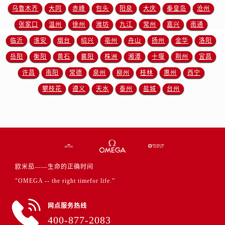
江苏省盐城市盐都区世纪大道5号盐城金融城写字楼1号楼16层1604室欧米茄售后服务中心（需提前预约）
乌鲁木齐
大同
赤峰
包头
阳泉
大庆
秦皇岛
沧州
江苏省扬州市邗江区国展路29号星耀天地写字楼1号楼18层1803室欧米茄售后服务中心（需提前预约）
张家口
温州
徐州
潍坊
九江
常州
嘉兴
南通
江苏省镇江市京口区中山东路欧米茄售后服务中心（需提前预约）
临沂
淮安
烟台
绍兴
亳州
舟山
扬州
金华
洛阳
江西省抚州市临川区赣东大道欧米茄售后服务中心（需提前预约）
岳阳
衡阳
黄石
襄阳
株洲
湘潭
十堰
荆州
宜昌
江西省赣州市章贡区文清路欧米茄售后服务中心（需提前预约）
许昌
南阳
常德
泉州
柳州
桂林
惠州
西宁
江西省吉安市吉州区井冈山大道欧米茄售后服务中心（需提前预约）
江西省景德镇市珠山区珠山中路欧米茄售后服务中心（需提前预约）
攀枝花
遵义
天水
泰州
盐城
台州
江西省九江市浔阳区浔阳路欧米茄售后服务中心（需提前预约）
江西省南昌市红谷滩新区红谷中大道998号绿地双子塔（中央广场）A1座办公楼14层1407室欧米茄售后服务中心（需提前预约）
江西省萍乡市安源区萍安北大道与康庄路交叉口欧米茄售后服务中心（需提前预约）
江西省上饶市信州区滨江西路欧米茄售后服务中心（需提前预约）
江西省新余市渝水区北湖西路欧米茄售后服务中心（需提前预约）
欧米茄——生命的正确时间
江西省宜春市袁州区中山中路欧米茄售后服务中心（需提前预约）
"OMEGA -- the right timefor life.”
江西省鹰潭市月湖区胜利东路欧米茄售后服务中心（需提前预约）
山东省德州市德城区东风中路欧米茄售后服务中心（需提前预约）
网点服务热线
山东省东营市东营区济南路欧米茄售后服务中心（需提前预约）
400-877-2083