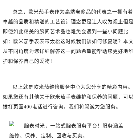
黑龙江省双鸭山市尖山区新兴大街欧米茄售后服务中心（需提前预约）
黑龙江省绥化市北林区新华街与康庄路交叉口欧米茄售后服务中心（需提前预约）
总之，欧米茄手表作为高端奢侈品的代表之一拥有着
黑龙江省伊春市伊美区通河路欧米茄售后服务中心（需提前预约）
卓越的品质和精湛的工艺设计理念更是让人叹为观止但是
吉林省白城市洮北区明仁南街欧米茄售后服务中心（需提前预约）
即使如此精美的腕间艺术品也难免会遇到一些小问题比
吉林省白山市浑江区浑江大街欧米茄售后服务中心（需提前预约）
如：欧米茄手表表带太松这时候我们该如何修复呢？本文
吉林省吉林市船营区河南街欧米茄售后服务中心（需提前预约）
从不同角度为您详细解答这一问题希望能帮助您更好地维
吉林省辽源市龙山区人民大街欧米茄售后服务中心（需提前预约）
护和保养自己的爱物！
吉林省梅河口市新华街道梅河大街欧米茄售后服务中心（需提前预约）
吉林省四平市铁东区紫气大路与南九经街交汇处欧米茄售后服务中心（需提前预约）
吉林省松原市宁江区五环大街欧米茄售后服务中心（需提前预约）
以上就是
欧米茄维修服务中心
为您分享的精彩内容。
吉林省通化市东昌区环通乡江南大街欧米茄售后服务中心（需提前预约）
如果您还有其他关于欧米茄手表维护和保养的问题，可以
吉林省延边市延吉市解放路欧米茄售后服务中心（需提前预约）
辽宁省鞍山市铁东区站前街欧米茄售后服务中心（需提前预约）
拨打页面400电话进行咨询，我们将竭诚为您服务。
辽宁省本溪市平山区胜利路欧米茄售后服务中心（需提前预约）
辽宁省朝阳市双塔区新华路欧米茄售后服务中心（需提前预约）
辽宁省丹东市振兴区七经街欧米茄售后服务中心（需提前预约）