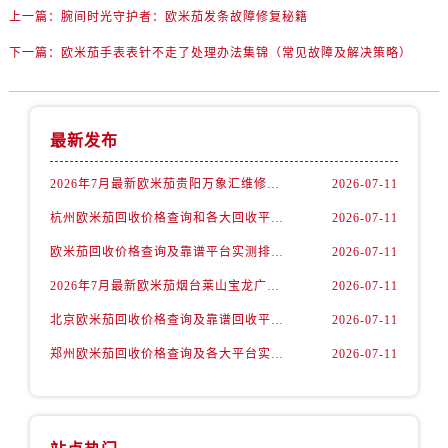
内蒙古自治区赤峰市红山区哈达街欧米茄售后服务中心（需提前预约）
上一篇：
腕间时光守护者：欧米茄发条故障修复秘籍
内蒙古自治区鄂尔多斯市东胜区伊金霍洛街欧米茄售后服务中心（需提前预约）
下一篇：
欧米茄手表表针不走了处理办法集锦（常见故障及解决策略）
内蒙古自治区呼伦贝尔市海拉尔区中央街欧米茄售后服务中心（需提前预约）
内蒙古自治区通辽市科尔沁区明仁大街欧米茄售后服务中心（需提前预约）
内蒙古自治区乌海市海勃湾区人民南路欧米茄售后服务中心（需提前预约）
最新发布
内蒙古自治区乌兰察布市集宁区恩和大街欧米茄售后服务中心（需提前预约）
内蒙古自治区锡林郭勒盟市锡林浩特市光明街与额尔敦路交叉口欧米茄售后服务中心（需提前预约）
2026年7月最新欧米茄贵阳万象汇维修保养服务电话
2026-07-11
内蒙古自治区兴安盟市乌兰浩特市兴安大街欧米茄售后服务中心（需提前预约）
杭州欧米茄回收价格查询和各大回收平台实测排行（2026年7月最新数据）
2026-07-11
山西省大同市平城区迎宾街欧米茄售后服务中心（需提前预约）
欧米茄回收价格查询及靠谱平台实测排行(2026年7月最新)
2026-07-11
山西省晋城市城区黄华街欧米茄售后服务中心（需提前预约）
2026年7月最新欧米茄烟台莱山宝龙广场维修保养服务电话
2026-07-11
山西省晋中市榆次区顺城街欧米茄售后服务中心（需提前预约）
山西省临汾市尧都区解放路欧米茄售后服务中心（需提前预约）
北京欧米茄回收价格查询及靠谱回收平台实测排行（2026年7月最新数据）
2026-07-11
山西省吕梁市离石区永宁中路与建设街交叉口欧米茄售后服务中心（需提前预约）
郑州欧米茄回收价格查询及各大平台实测排行(2026年7月最新数据)
2026-07-11
山西省朔州市朔城区怡西路与鄯阳西街交汇处欧米茄售后服务中心（需提前预约）
山西省忻州市忻府区和平东街与七一南路交叉口欧米茄售后服务中心（需提前预约）
山西省阳泉市郊区平阳东街与新城大道交叉口欧米茄售后服务中心（需提前预约）