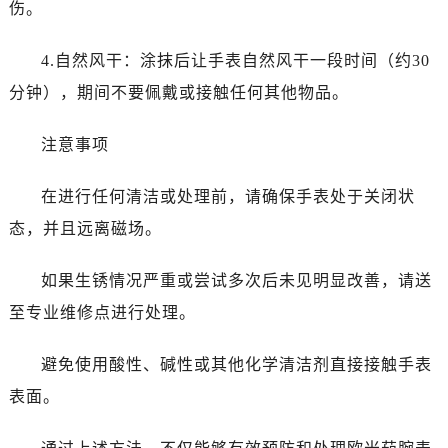
伤。
黑龙江省齐齐哈尔市龙沙区龙华路欧米茄售后服务中心（需提前预约）
黑龙江省双鸭山市尖山区新兴大街欧米茄售后服务中心（需提前预约）
4.自然风干：涂抹后让手表自然风干一段时间（约30
黑龙江省绥化市北林区新华街与康庄路交叉口欧米茄售后服务中心（需提前预约）
分钟），期间不要佩戴或接触任何其他物品。
黑龙江省伊春市伊美区通河路欧米茄售后服务中心（需提前预约）
吉林省白城市洮北区明仁南街欧米茄售后服务中心（需提前预约）
注意事项
吉林省白山市浑江区浑江大街欧米茄售后服务中心（需提前预约）
吉林省吉林市船营区河南街欧米茄售后服务中心（需提前预约）
在进行任何清洁或处理前，请确保手表处于关闭状
吉林省辽源市龙山区人民大街欧米茄售后服务中心（需提前预约）
态，并且远离磁场。
吉林省梅河口市新华街道梅河大街欧米茄售后服务中心（需提前预约）
吉林省四平市铁东区紫气大路与南九经街交汇处欧米茄售后服务中心（需提前预约）
如果生锈情况严重或尝试多次后未见明显改善，请送
吉林省松原市宁江区五环大街欧米茄售后服务中心（需提前预约）
至专业维修点进行处理。
吉林省通化市东昌区环通乡江南大街欧米茄售后服务中心（需提前预约）
吉林省延边市延吉市解放路欧米茄售后服务中心（需提前预约）
避免使用酸性、碱性或其他化学清洁剂直接接触手表
辽宁省鞍山市铁东区站前街欧米茄售后服务中心（需提前预约）
表面。
辽宁省本溪市平山区胜利路欧米茄售后服务中心（需提前预约）
辽宁省朝阳市双塔区新华路欧米茄售后服务中心（需提前预约）