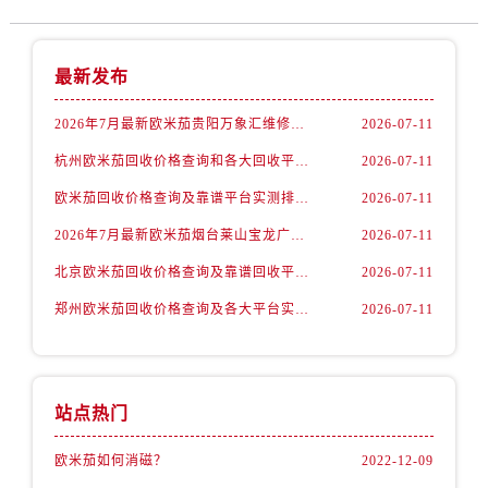
山西省阳泉市郊区平阳东街与新城大道交叉口欧米茄售后服务中心（需提前预约）
山西省运城市盐湖区河东街欧米茄售后服务中心（需提前预约）
山西省长治市潞州区英雄中路欧米茄售后服务中心（需提前预约）
最新发布
山西省太原市迎泽区迎泽街道解放路15号亨得利名表维修授权店3楼欧米茄售后服务中心（需提前预约）
2026年7月最新欧米茄贵阳万象汇维修保养服务电话
2026-07-11
天津市和平区赤峰道136号天津国际金融中心26层2603室欧米茄售后服务中心（需提前预约）
安徽省安庆市迎江区人民路欧米茄售后服务中心（需提前预约）
杭州欧米茄回收价格查询和各大回收平台实测排行（2026年7月最新数据）
2026-07-11
安徽省蚌埠市蚌山区淮河路欧米茄售后服务中心（需提前预约）
欧米茄回收价格查询及靠谱平台实测排行(2026年7月最新)
2026-07-11
安徽省亳州市谯城区魏武大道欧米茄售后服务中心（需提前预约）
2026年7月最新欧米茄烟台莱山宝龙广场维修保养服务电话
2026-07-11
安徽省池州市贵池区长江路欧米茄售后服务中心（需提前预约）
北京欧米茄回收价格查询及靠谱回收平台实测排行（2026年7月最新数据）
2026-07-11
安徽省滁州市琅琊区南谯北路欧米茄售后服务中心（需提前预约）
郑州欧米茄回收价格查询及各大平台实测排行(2026年7月最新数据)
2026-07-11
安徽省阜阳市颍州区颍州北路欧米茄售后服务中心（需提前预约）
安徽省淮北市相山区淮海路欧米茄售后服务中心（需提前预约）
安徽省淮南市田家庵区国庆中路欧米茄售后服务中心（需提前预约）
安徽省黄山市屯溪区黄山西路欧米茄售后服务中心（需提前预约）
站点热门
安徽省六安市金安区解放中路欧米茄售后服务中心（需提前预约）
欧米茄如何消磁？
2022-12-09
安徽省马鞍山市雨山区湖南西路欧米茄售后服务中心（需提前预约）