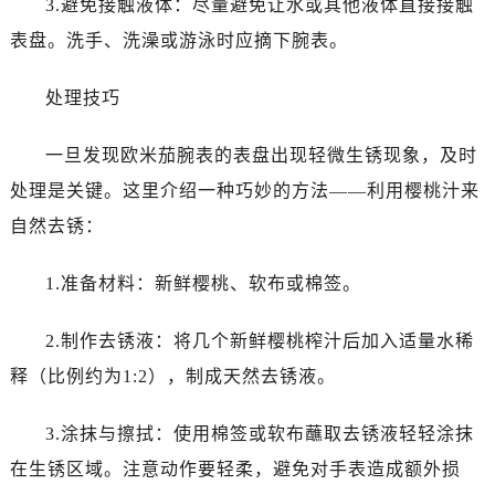
3.避免接触液体：尽量避免让水或其他液体直接接触
昆明市盘龙区北京路928号同德昆明广场写字楼10层06室（需提前预约）
表盘。洗手、洗澡或游泳时应摘下腕表。
石家庄市长安区中山东路39号勒泰中心写字楼B座13层07室（需提前预约）
西安市碑林区南关正街88号华侨城长安国际中心E座6楼10室（需提前预约）
处理技巧
海口市龙华区金贸东路5号海口华润大厦B座17层1707室（需提前预约）
唐山市路南区新华东道100号万达广场写字楼A座10层1002室（需提前预约）
一旦发现欧米茄腕表的表盘出现轻微生锈现象，及时
台州市椒江区东海大道1800号腾达中心东1幢20楼2002室（需提前预约）
处理是关键。这里介绍一种巧妙的方法——利用樱桃汁来
内蒙古自治区呼和浩特市玉泉区大学西街70号华润万象城写字楼（鄂尔多斯大厦）23层2326室（需提前预约）
自然去锈：
甘肃省兰州市七里河区西津西路16号兰州中心写字楼21层2102室（需提前预约）
重庆市解放碑渝中区民权路28号英利国际金融中心写字楼20层01室（需提前预约）
1.准备材料：新鲜樱桃、软布或棉签。
黑龙江省大庆市萨尔图区会战大街欧米茄售后服务中心（需提前预约）
黑龙江省鹤岗市向阳区红军路欧米茄售后服务中心（需提前预约）
2.制作去锈液：将几个新鲜樱桃榨汁后加入适量水稀
黑龙江省黑河市爱辉区中央街欧米茄售后服务中心（需提前预约）
释（比例约为1:2），制成天然去锈液。
黑龙江省鸡西市鸡冠区红军路欧米茄售后服务中心（需提前预约）
黑龙江省佳木斯市向阳区长安路欧米茄售后服务中心（需提前预约）
3.涂抹与擦拭：使用棉签或软布蘸取去锈液轻轻涂抹
黑龙江省牡丹江市东安区太平路欧米茄售后服务中心（需提前预约）
在生锈区域。注意动作要轻柔，避免对手表造成额外损
黑龙江省七台河市桃山区大同街欧米茄售后服务中心（需提前预约）