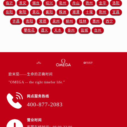
山东省东营市东营区济南路欧米茄售后服务中心（需提前预约）
临沂
淮安
烟台
绍兴
亳州
舟山
扬州
金华
洛阳
山东省济南市历下区经十路11111号华润中心写字楼（万象城）15层1508室欧米茄售后服务中心（需提前预约）
岳阳
衡阳
黄石
襄阳
株洲
湘潭
十堰
荆州
宜昌
山东省济宁市任城区太白楼路欧米茄售后服务中心（需提前预约）
许昌
南阳
常德
泉州
柳州
桂林
惠州
西宁
山东省莱芜市文化南路8号银座商城名表维修一楼名表维修欧米茄售后服务中心（需提前预约）
攀枝花
遵义
天水
泰州
盐城
台州
山东省临沂市兰山区解放路欧米茄售后服务中心（需提前预约）
山东省日照市东港区烟台路欧米茄售后服务中心（需提前预约）
山东省泰安市泰山区财源街道泰山大街欧米茄售后服务中心（需提前预约）
山东省威海市环翠区新威海路89号振华商厦一楼名表维修欧米茄售后服务中心（需提前预约）
山东省潍坊市奎文区东风东街欧米茄售后服务中心（需提前预约）
山东省枣庄市滕州市北辛路与善国路交叉口欧米茄售后服务中心（需提前预约）
欧米茄——生命的正确时间
山东省淄博市张店区金晶大道欧米茄售后服务中心（需提前预约）
"OMEGA -- the right timefor life.”
上海市黄浦区南京东路299号宏伊国际广场写字楼8层806室欧米茄售后服务中心（需提前预约）
网点服务热线
上海市徐汇区虹桥路3号港汇中心2座37层3705室欧米茄售后服务中心（需提前预约）
400-877-2083
浙江省杭州市上城区钱江路1366号华润大厦A座5层503-5室欧米茄售后服务中心（需提前预约）
浙江省湖州市吴兴区劳动路欧米茄售后服务中心（需提前预约）
营业时间
浙江省嘉兴市南湖区广益路705号嘉兴世界贸易中心A座13层1304室欧米茄售后服务中心（需提前预约）