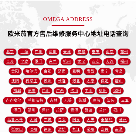
江苏省徐州市鼓楼区淮海东路29号苏宁广场IFC国际金融中心35层3508室欧米茄售后服务中心（需提前预约）
江苏省盐城市盐都区世纪大道5号盐城金融城写字楼1号楼16层1604室欧米茄售后服务中心（需提前预约）
OMEGA ADDRESS
江苏省扬州市邗江区国展路29号星耀天地写字楼1号楼18层1803室欧米茄售后服务中心（需提前预约）
江苏省镇江市京口区中山东路欧米茄售后服务中心（需提前预约）
欧米茄官方售后维修服务中心地址电话查询
江西省抚州市临川区赣东大道欧米茄售后服务中心（需提前预约）
江西省赣州市章贡区文清路欧米茄售后服务中心（需提前预约）
北京
上海
广州
深圳
天津
成都
重庆
南京
郑州
江西省吉安市吉州区井冈山大道欧米茄售后服务中心（需提前预约）
长沙
宁波
厦门
东莞
杭州
武汉
西安
大连
福州
江西省景德镇市珠山区珠山中路欧米茄售后服务中心（需提前预约）
江西省九江市浔阳区浔阳路欧米茄售后服务中心（需提前预约）
贵阳
哈尔滨
合肥
济南
昆明
南昌
南宁
青岛
江西省南昌市红谷滩新区红谷中大道998号绿地双子塔（中央广场）A1座办公楼14层1407室欧米茄售后服务中心（需提前预约）
沈阳
石家庄
苏州
长春
河北
太原
保定
唐山
江西省萍乡市安源区萍安北大道与康庄路交叉口欧米茄售后服务中心（需提前预约）
邯郸
廊坊
昆山
广西
佛山
中山
德阳
绵阳
江西省上饶市信州区滨江西路欧米茄售后服务中心（需提前预约）
齐齐哈尔
呼和浩特
吉林
无锡
芜湖
珠海
汕头
三亚
江西省新余市渝水区北湖西路欧米茄售后服务中心（需提前预约）
海口
赣州
漳州
拉萨
青海
新疆
兰州
银川
江西省宜春市袁州区中山中路欧米茄售后服务中心（需提前预约）
乌鲁木齐
大同
赤峰
包头
阳泉
大庆
秦皇岛
沧州
江西省鹰潭市月湖区胜利东路欧米茄售后服务中心（需提前预约）
张家口
温州
徐州
潍坊
九江
常州
嘉兴
南通
山东省德州市德城区东风中路欧米茄售后服务中心（需提前预约）