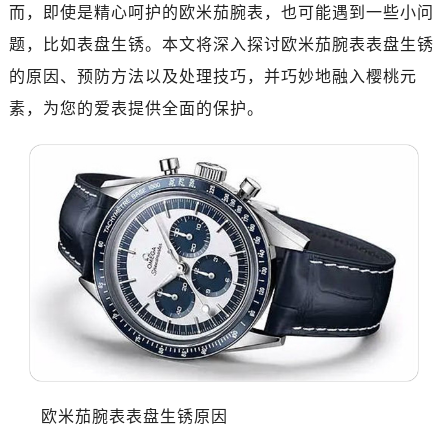
南昌市红谷滩新区红谷中大道998号绿地双子塔（中央广场）A1座办公楼14层07室（需提前预约）
而，即使是精心呵护的欧米茄腕表，也可能遇到一些小问
济南市历下区经十路11111号华润中心写字楼（万象城）15层1508室（需提前预约）
题，比如表盘生锈。本文将深入探讨欧米茄腕表表盘生锈
广州市天河区天河路230号万菱汇国际中心写字楼A塔7层704室（需提前预约）
的原因、预防方法以及处理技巧，并巧妙地融入樱桃元
广州市越秀区环市东路371-375号世界贸易中心大厦南塔写字楼15层07室（需提前预约）
素，为您的爱表提供全面的保护。
深圳市罗湖区深南东路5001号华润大厦写字楼17层1701室（需提前预约）
惠州市惠城区江北文昌一路7号华贸大厦写字楼1座30层05室（需提前预约）
厦门市思明区湖滨东路95号华润大厦写字楼B座11层1104室（需提前预约）
福州市鼓楼区五四路128-1号恒力城写字楼15层03室（需提前预约）
成都市锦江区人民东路6号SAC东原中心写字楼24层2406B室（需提前预约）
重庆市江北区观音桥步行街2号融恒时代广场写字楼9层902室（需提前预约）
长沙市芙蓉区定王台街道建湘路393号世茂环球金融中心写字楼（芙蓉广场）10层13室（需提前预约）
郑州市二七区铭功路10号华润大厦写字楼29层2905室（需提前预约）
太原市迎泽区解放路15号亨得利名表服务中心（品牌授权店）3层整层（需提前预约）
沈阳市沈河区中街路137号亨得利名表服务中心（品牌授权店）1层整层（需提前预约）
沈阳市沈河区中街路83号亨得利名表服务中心（品牌授权店）1层整层（需提前预约）
欧米茄腕表表盘生锈原因
乌鲁木齐市天山区红山路26号时代广场（CCMALL）C座17层17-B（需提前预约）