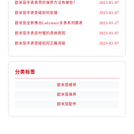
安徽省宿州市埇桥区人民中路欧米茄售后服务中心（需提前预约）
欧米茄手表表带的保养方法有哪些？
2023-01-07
安徽省铜陵市铜官区石城大道欧米茄售后服务中心（需提前预约）
欧米茄手表受磁如何处理
2023-01-07
安徽省芜湖市镜湖区中山路步行街欧米茄售后服务中心（需提前预约）
欧米茄全新推出Ladymatic女表系列腕表
2023-01-27
安徽省宣城市宣州区叠嶂西路欧米茄售后服务中心（需提前预约）
欧米茄手表走时慢的具体原因
2023-01-07
福建省龙岩市新罗区九一南路欧米茄售后服务中心（需提前预约）
欧米茄手表受磁如何正确消磁
2023-01-07
福建省南平市建阳区人民西路欧米茄售后服务中心（需提前预约）
福建省宁德市蕉城区天湖东路欧米茄售后服务中心（需提前预约）
福建省莆田市城厢区霞林街道荔华东大道欧米茄售后服务中心（需提前预约）
福建省三明市三元区东乾二路欧米茄售后服务中心（需提前预约）
分类标签
福建省漳州市龙文区步港路欧米茄售后服务中心（需提前预约）
欧米茄维修
江苏省常州市新北区龙锦路1590号现代传媒中心5号楼10层1008室欧米茄售后服务中心（需提前预约）
江苏省淮安市清江浦区淮海北路欧米茄售后服务中心（需提前预约）
欧米茄保养
江苏省连云港市海州区通灌北路欧米茄售后服务中心（需提前预约）
欧米茄配件
江苏省南京市秦淮区中山南路1号南京中心22层22-C1-C3室欧米茄售后服务中心（需提前预约）
江苏省宿迁市宿城区西湖路欧米茄售后服务中心（需提前预约）
江苏省泰州市海陵区永定东路399号置地商务中心东塔（华润万象城）17层1706室欧米茄售后服务中心（需提前预约）