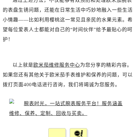
通过上述方法，不仅能够有效预防和处理欧米茄腕表
辽宁省丹东市振兴区七经街欧米茄售后服务中心（需提前预约）
的表盘生锈问题，还能在日常生活中巧妙地融入一些生活
辽宁省抚顺市新抚区东一路欧米茄售后服务中心（需提前预约）
小情趣——比如利用樱桃这一常见且亲民的水果元素。希
辽宁省阜新市海州区解放大街欧米茄售后服务中心（需提前预约）
辽宁省葫芦岛市连山区中央路欧米茄售后服务中心（需提前预约）
望每位爱表人士都能对自己的“时间伙伴”给予最贴心的呵
辽宁省锦州市古塔区中央大街欧米茄售后服务中心（需提前预约）
护！
辽宁省辽阳市白塔区新运大街欧米茄售后服务中心（需提前预约）
辽宁省盘锦市兴隆台区石油大街欧米茄售后服务中心（需提前预约）
辽宁省铁岭市银州区南马路欧米茄售后服务中心（需提前预约）
以上就是
欧米茄维修服务中心
为您分享的精彩内容。
辽宁省营口市站前区市府路与渤海大街交叉口欧米茄售后服务中心（需提前预约）
如果您还有其他关于欧米茄手表维护和保养的问题，可以
辽宁省沈阳市沈河区中街路137号亨得利名表维修授权店1楼欧米茄售后服务中心（需提前预约）
拨打页面400电话进行咨询，我们将竭诚为您服务。
辽宁省沈阳市沈河区中街路83号亨得利名表维修授权店1楼欧米茄售后服务中心（需提前预约）
北京市朝阳区建国门外大街甲6号华熙国际中心D座11层1102室欧米茄售后服务中心（需提前预约）
北京市东城区东长安街1号王府井东方广场W3座6层602室欧米茄售后服务中心（需提前预约）
河北省保定市竞秀区朝阳北大街北国先天下欧米茄售后服务中心（需提前预约）
内蒙古自治区阿拉善盟市左旗土尔扈特大街欧米茄售后服务中心（需提前预约）
内蒙古自治区巴彦淖尔市临河区新华街欧米茄售后服务中心（需提前预约）