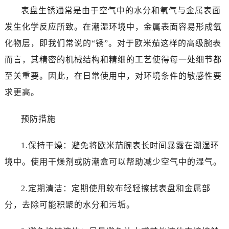
温州市鹿城区锦绣路1067号置信广场10层1015室（需提前预约）
表盘生锈通常是由于空气中的水分和氧气与金属表面
哈尔滨市道里区友谊西路600号富力中心T2座写字楼29层03室（需提前预约）
发生化学反应所致。在潮湿环境中，金属表面容易形成氧
大连市中山区人民路15号国际金融大厦7层G室（需提前预约）
化物层，即我们常说的“锈”。对于欧米茄这样的高级腕表
佛山市禅城区季华五路57号万科金融中心C座12层1205室（需提前预约）
而言，其精密的机械结构和精细的工艺使得每一处细节都
东莞市东城街道鸿福东路1号民盈国贸中心T1写字楼9层907室（需提前预约）
至关重要。因此，在日常使用中，对环境条件的敏感性要
无锡市梁溪区人民中路139号恒隆广场写字楼1座11层1104室（需提前预约）
南通市崇川区工农路57号圆融广场写字楼16层1603室（需提前预约）
求更高。
苏州市苏州工业园区星港街199号苏州中心办公楼C座22层08室（需提前预约）
预防措施
武汉市江汉区解放大道686号世界贸易大厦38层09室（需提前预约）
南宁市青秀区金湖路59号地王大厦12楼1224室（需提前预约）
1.保持干燥：避免将欧米茄腕表长时间暴露在潮湿环
合肥市蜀山区潜山路111号万象城华润大厦B座12楼03室（需提前预约）
境中。使用干燥剂或防潮盒可以帮助减少空气中的湿气。
泉州市丰泽区宝洲路729号浦西万达中心写字楼A座7楼709室（需提前预约）
青岛市南区山东路6号华润大厦B座22层04室（需提前预约）
2.定期清洁：定期使用软布轻轻擦拭表盘和金属部
烟台市芝罘区胜利路139号万达金融中心A座907室（需提前预约）
分，去除可能积聚的水分和污垢。
长春市朝阳区西安大路727号中银大厦A座(旺进大厦)18层09室（需提前预约）
贵阳市南明区都司高架桥路33号亨特国际金融中心14楼14D（需提前预约）