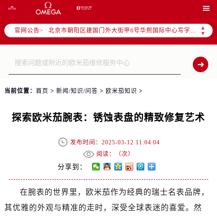
北京市东城区东长安街1号东方广场写字楼W3座6层602室（需提前预约）

北京市朝阳区建国门外大街甲6号华熙国际中心写字楼D座11层1102室（需提前预约）
▲
官网公告>
天津市和平区赤峰道136号天津国际金融中心写字楼26层2603室（需提前预约）
▼
上海市徐汇区虹桥路3号港汇中心写字楼2座37层3705室（需提前预约）
上海市黄浦区南京东路299号宏伊国际广场写字楼8层806室（需提前预约）
南京市秦淮区中山南路1号（新街口）南京中心写字楼22层C1-1室（需提前预约）
常州市新北区龙锦路1590号现代传媒中心写字楼5号楼10层1008室（需提前预约）
当前位置：
首页
>
新闻/知识/问答
>
欧米茄知识
>
徐州市鼓楼区淮海东路29号苏宁广场IFC国际金融中心写字楼35层3508室（需提前预约）
扬州市邗江区国展路29号星耀天地写字楼1号楼18层1803室（需提前预约）
探索欧米茄腕表：锈蚀表盘的精致修复艺术
盐城市盐都区世纪大道5号盐城金融城写字楼1号楼16层1604室（需提前预约）
泰州市海陵区永定东路399号置地商务中心东塔写字楼（华润万象城）17层1706室（需提前预约）
发布时间：2025-03-12 11:04:04
宁波市江北区大闸南路500号来福士广场办公楼20层2009室（需提前预约）
阅读：（
次）
杭州市上城区钱江路1366号华润大厦写字楼A座5层503-5室（需提前预约）
分享到：
金华市金东区东市南街777号金华万达广场写字楼4号楼22层2209室（需提前预约）
在腕表的世界里，欧米茄作为经典的瑞士名表品牌，
绍兴市越城区胜利东路379号世茂天际中心写字楼8层805室（需提前预约）
其优雅的外观与精准的走时，深受全球表迷的喜爱。然
嘉兴市南湖区广益路705号嘉兴世界贸易中心写字楼A座13层1304室（需提前预约）