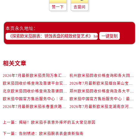
内蒙古自治区包头市青山区幸福路甲3号王府井百货名表维修欧米茄售后服务中心（需提前预约）
赞一下
去提问
内蒙古自治区赤峰市红山区哈达街欧米茄售后服务中心（需提前预约）
内蒙古自治区鄂尔多斯市东胜区伊金霍洛街欧米茄售后服务中心（需提前预约）
本页永久地址：
内蒙古自治区呼伦贝尔市海拉尔区中央街欧米茄售后服务中心（需提前预约）
一键复制
内蒙古自治区通辽市科尔沁区明仁大街欧米茄售后服务中心（需提前预约）
内蒙古自治区乌海市海勃湾区人民南路欧米茄售后服务中心（需提前预约）
内蒙古自治区乌兰察布市集宁区恩和大街欧米茄售后服务中心（需提前预约）
相关文章
内蒙古自治区锡林郭勒盟市锡林浩特市光明街与额尔敦路交叉口欧米茄售后服务中心（需提前预约）
内蒙古自治区兴安盟市乌兰浩特市兴安大街欧米茄售后服务中心（需提前预约）
2026年7月最新欧米茄贵阳万象汇维修保养服务电话
杭州欧米茄回收价格查询和各大回收平台实测排行（2026年7月最新数据）
山西省大同市平城区迎宾街欧米茄售后服务中心（需提前预约）
欧米茄回收价格查询及靠谱平台实测排行(2026年7月最新)
2026年7月最新欧米茄烟台莱山宝龙广场维修保养服务电话
山西省晋城市城区黄华街欧米茄售后服务中心（需提前预约）
北京欧米茄回收价格查询及靠谱回收平台实测排行（2026年7月最新数据）
郑州欧米茄回收价格查询及各大平台实测排行(2026年7月最新数据)
山西省晋中市榆次区顺城街欧米茄售后服务中心（需提前预约）
欧米茄中国官方售后服务中心｜详细地址与售后电话权威信息通知（2026年7月最新）
欧米茄中国官方售后服务中心｜最新维修地址及官方电话权威信息通告（2026年7月最新）
山西省临汾市尧都区解放路欧米茄售后服务中心（需提前预约）
2026年7月最新欧米茄长春重庆路万达广场维修保养服务电话
2026年7月最新欧米茄龙湖南京河西天街维修保养服务电话
山西省吕梁市离石区永宁中路与建设街交叉口欧米茄售后服务中心（需提前预约）
上一篇：
揭秘！欧米茄手表意外摔坏的五大常见原因
山西省朔州市朔城区怡西路与鄯阳西街交汇处欧米茄售后服务中心（需提前预约）
山西省忻州市忻府区和平东街与七一南路交叉口欧米茄售后服务中心（需提前预约）
下一篇：
告别锈迹：欧米茄腕表表盘焕新指南