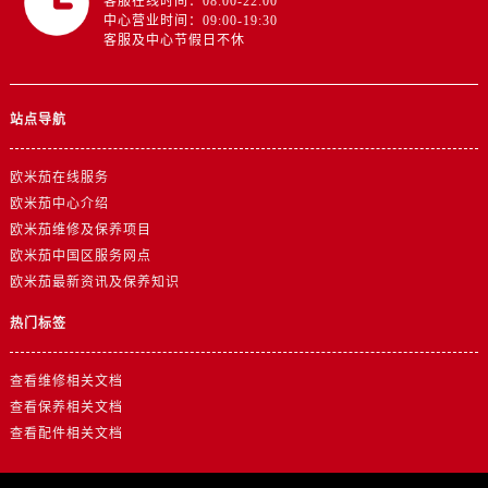
客服在线时间：08:00-22:00
浙江省金华市金东区东市南街777号金华万达广场4号楼22楼2209室欧米茄售后服务中心（需提前预约）
中心营业时间：09:00-19:30
浙江省丽水市莲都区解放街欧米茄售后服务中心（需提前预约）
客服及中心节假日不休
浙江省宁波市江北区大闸南路500号来福士广场办公楼20层2009室欧米茄售后服务中心（需提前预约）
浙江省衢州市柯城区上街欧米茄售后服务中心（需提前预约）
站点导航
浙江省绍兴市越城区胜利东路379号世茂天际中心写字楼8层805室欧米茄售后服务中心（需提前预约）
浙江省舟山市定海区解放东路欧米茄售后服务中心（需提前预约）
欧米茄在线服务
澳门特别行政区大堂区议事亭前地（新马路）欧米茄售后服务中心（需提前预约）
欧米茄中心介绍
澳门特别行政区风顺堂区南湾大马路欧米茄售后服务中心（需提前预约）
欧米茄维修及保养项目
澳门特别行政区花地玛堂区关闸广场欧米茄售后服务中心（需提前预约）
欧米茄中国区服务网点
欧米茄最新资讯及保养知识
澳门特别行政区花王堂区大三巴商圈欧米茄售后服务中心（需提前预约）
澳门特别行政区嘉模堂区官也街欧米茄售后服务中心（需提前预约）
热门标签
澳门省路氹城市金光大道欧米茄售后服务中心（需提前预约）
澳门特别行政区望德堂区塔石广场欧米茄售后服务中心（需提前预约）
查看维修相关文档
福建省福州市鼓楼区五四路128-1号恒力城写字楼15层03室欧米茄售后服务中心（需提前预约）
查看保养相关文档
查看配件相关文档
福建省厦门市思明区湖滨东路95号万象城华润大厦B座11层1104室欧米茄售后服务中心（需提前预约）
广东省潮州市潮安区新风路与潮汕路交汇处欧米茄售后服务中心（需提前预约）