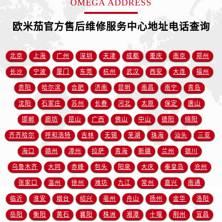
OMEGA ADDRESS
江苏省盐城市盐都区世纪大道5号盐城金融城写字楼1号楼16层1604室欧米茄售后服务中心（需提前预约）
江苏省扬州市邗江区国展路29号星耀天地写字楼1号楼18层1803室欧米茄售后服务中心（需提前预约）
欧米茄官方售后维修服务中心地址电话查询
江苏省镇江市京口区中山东路欧米茄售后服务中心（需提前预约）
江西省抚州市临川区赣东大道欧米茄售后服务中心（需提前预约）
北京
上海
广州
深圳
天津
成都
重庆
南京
郑州
江西省赣州市章贡区文清路欧米茄售后服务中心（需提前预约）
长沙
宁波
厦门
东莞
杭州
武汉
西安
大连
福州
江西省吉安市吉州区井冈山大道欧米茄售后服务中心（需提前预约）
江西省景德镇市珠山区珠山中路欧米茄售后服务中心（需提前预约）
贵阳
哈尔滨
合肥
济南
昆明
南昌
南宁
青岛
江西省九江市浔阳区浔阳路欧米茄售后服务中心（需提前预约）
沈阳
石家庄
苏州
长春
河北
太原
保定
唐山
江西省南昌市红谷滩新区红谷中大道998号绿地双子塔（中央广场）A1座办公楼14层1407室欧米茄售后服务中心（需提前预约）
邯郸
廊坊
昆山
广西
佛山
中山
德阳
绵阳
江西省萍乡市安源区萍安北大道与康庄路交叉口欧米茄售后服务中心（需提前预约）
齐齐哈尔
呼和浩特
吉林
无锡
芜湖
珠海
汕头
三亚
江西省上饶市信州区滨江西路欧米茄售后服务中心（需提前预约）
海口
赣州
漳州
拉萨
青海
新疆
兰州
银川
江西省新余市渝水区北湖西路欧米茄售后服务中心（需提前预约）
乌鲁木齐
大同
赤峰
包头
阳泉
大庆
秦皇岛
沧州
江西省宜春市袁州区中山中路欧米茄售后服务中心（需提前预约）
张家口
温州
徐州
潍坊
九江
常州
嘉兴
南通
江西省鹰潭市月湖区胜利东路欧米茄售后服务中心（需提前预约）
山东省德州市德城区东风中路欧米茄售后服务中心（需提前预约）
临沂
淮安
烟台
绍兴
亳州
舟山
扬州
金华
洛阳
山东省东营市东营区济南路欧米茄售后服务中心（需提前预约）
岳阳
衡阳
黄石
襄阳
株洲
湘潭
十堰
荆州
宜昌