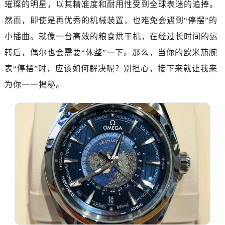
璀璨的明星，以其精准度和耐用性受到全球表迷的追捧。
济南市历下区经十路11111号华润中心写字楼（万象城）15层1508室（需提前预约）
广州市天河区天河路230号万菱汇国际中心写字楼A塔7层704室（需提前预约）
然而，即使是再优秀的机械装置，也难免会遇到“停摆”的
广州市越秀区环市东路371-375号世界贸易中心大厦南塔写字楼15层07室（需提前预约）
小插曲。就像一台高效的粮食烘干机，在经过长时间的运
深圳市罗湖区深南东路5001号华润大厦写字楼17层1701室（需提前预约）
转后，偶尔也会需要“休整”一下。那么，当你的欧米茄腕
惠州市惠城区江北文昌一路7号华贸大厦写字楼1座30层05室（需提前预约）
表“停摆”时，应该如何解决呢？别担心，接下来就让我来
厦门市思明区湖滨东路95号华润大厦写字楼B座11层1104室（需提前预约）
为你一一揭秘。
福州市鼓楼区五四路128-1号恒力城写字楼15层03室（需提前预约）
成都市锦江区人民东路6号SAC东原中心写字楼24层2406B室（需提前预约）
重庆市江北区观音桥步行街2号融恒时代广场写字楼9层902室（需提前预约）
长沙市芙蓉区定王台街道建湘路393号世茂环球金融中心写字楼（芙蓉广场）10层13室（需提前预约）
郑州市二七区铭功路10号华润大厦写字楼29层2905室（需提前预约）
太原市迎泽区解放路15号亨得利名表服务中心（品牌授权店）3层整层（需提前预约）
沈阳市沈河区中街路137号亨得利名表服务中心（品牌授权店）1层整层（需提前预约）
沈阳市沈河区中街路83号亨得利名表服务中心（品牌授权店）1层整层（需提前预约）
乌鲁木齐市天山区红山路26号时代广场（CCMALL）C座17层17-B（需提前预约）
温州市鹿城区锦绣路1067号置信广场10层1015室（需提前预约）