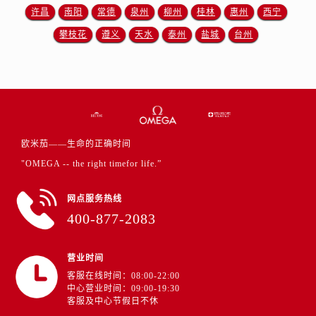
山东省济南市历下区经十路11111号华润中心写字楼（万象城）15层1508室欧米茄售后服务中心（需提前预约）
许昌
南阳
常德
泉州
柳州
桂林
惠州
西宁
山东省济宁市任城区太白楼路欧米茄售后服务中心（需提前预约）
攀枝花
遵义
天水
泰州
盐城
台州
山东省莱芜市文化南路8号银座商城名表维修一楼名表维修欧米茄售后服务中心（需提前预约）
山东省临沂市兰山区解放路欧米茄售后服务中心（需提前预约）
山东省日照市东港区烟台路欧米茄售后服务中心（需提前预约）
山东省泰安市泰山区财源街道泰山大街欧米茄售后服务中心（需提前预约）
山东省威海市环翠区新威海路89号振华商厦一楼名表维修欧米茄售后服务中心（需提前预约）
山东省潍坊市奎文区东风东街欧米茄售后服务中心（需提前预约）
欧米茄——生命的正确时间
山东省枣庄市滕州市北辛路与善国路交叉口欧米茄售后服务中心（需提前预约）
"OMEGA -- the right timefor life.”
山东省淄博市张店区金晶大道欧米茄售后服务中心（需提前预约）
网点服务热线
上海市黄浦区南京东路299号宏伊国际广场写字楼8层806室欧米茄售后服务中心（需提前预约）
400-877-2083
上海市徐汇区虹桥路3号港汇中心2座37层3705室欧米茄售后服务中心（需提前预约）
浙江省杭州市上城区钱江路1366号华润大厦A座5层503-5室欧米茄售后服务中心（需提前预约）
营业时间
浙江省湖州市吴兴区劳动路欧米茄售后服务中心（需提前预约）
客服在线时间：08:00-22:00
浙江省嘉兴市南湖区广益路705号嘉兴世界贸易中心A座13层1304室欧米茄售后服务中心（需提前预约）
中心营业时间：09:00-19:30
客服及中心节假日不休
浙江省金华市金东区东市南街777号金华万达广场4号楼22楼2209室欧米茄售后服务中心（需提前预约）