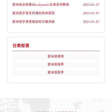
安徽省铜陵市铜官区石城大道欧米茄售后服务中心（需提前预约）
欧米茄全新推出Ladymatic女表系列腕表
2023-01-27
安徽省芜湖市镜湖区中山路步行街欧米茄售后服务中心（需提前预约）
欧米茄手表走时慢的具体原因
2023-01-07
安徽省宣城市宣州区叠嶂西路欧米茄售后服务中心（需提前预约）
欧米茄手表受磁如何正确消磁
2023-01-07
福建省龙岩市新罗区九一南路欧米茄售后服务中心（需提前预约）
福建省南平市建阳区人民西路欧米茄售后服务中心（需提前预约）
福建省宁德市蕉城区天湖东路欧米茄售后服务中心（需提前预约）
福建省莆田市城厢区霞林街道荔华东大道欧米茄售后服务中心（需提前预约）
分类标签
福建省三明市三元区东乾二路欧米茄售后服务中心（需提前预约）
欧米茄维修
福建省漳州市龙文区步港路欧米茄售后服务中心（需提前预约）
欧米茄保养
江苏省常州市新北区龙锦路1590号现代传媒中心5号楼10层1008室欧米茄售后服务中心（需提前预约）
江苏省淮安市清江浦区淮海北路欧米茄售后服务中心（需提前预约）
欧米茄配件
江苏省连云港市海州区通灌北路欧米茄售后服务中心（需提前预约）
江苏省南京市秦淮区中山南路1号南京中心22层22-C1-C3室欧米茄售后服务中心（需提前预约）
江苏省宿迁市宿城区西湖路欧米茄售后服务中心（需提前预约）
江苏省泰州市海陵区永定东路399号置地商务中心东塔（华润万象城）17层1706室欧米茄售后服务中心（需提前预约）
江苏省徐州市鼓楼区淮海东路29号苏宁广场IFC国际金融中心35层3508室欧米茄售后服务中心（需提前预约）