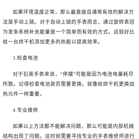
石家庄市长安区中山东路39号勒泰中心写字楼B座13层07室（需提前预约）
西安市碑林区南关正街88号华侨城长安国际中心E座6楼10室（需提前预约）
如果环境温度正常，那么最直接且通常有效的解决方
海口市龙华区金贸东路5号海口华润大厦B座17层1707室（需提前预约）
法是手动上链。对于自动上链的手表而言，通过旋转表冠
唐山市路南区新华东道100号万达广场写字楼A座10层1002室（需提前预约）
为发条系统补充能量是一个简单而有效的方式。这就好比
台州市椒江区东海大道1800号腾达中心东1幢20楼2002室（需提前预约）
给一台烘干机添加更多的热能以提高效率。
内蒙古自治区呼和浩特市玉泉区大学西街70号华润万象城写字楼（鄂尔多斯大厦）23层2326室（需提前预约）
甘肃省兰州市七里河区西津西路16号兰州中心写字楼21层2102室（需提前预约）
3.检查电池
重庆市解放碑渝中区民权路28号英利国际金融中心写字楼20层01室（需提前预约）
黑龙江省大庆市萨尔图区会战大街欧米茄售后服务中心（需提前预约）
对于石英手表来说，“停摆”可能是因为电池电量耗尽
黑龙江省鹤岗市向阳区红军路欧米茄售后服务中心（需提前预约）
所致。记得检查电池是否需要更换。就像给烘干机更换加
黑龙江省黑河市爱辉区中央街欧米茄售后服务中心（需提前预约）
热元件一样重要。
黑龙江省鸡西市鸡冠区红军路欧米茄售后服务中心（需提前预约）
黑龙江省佳木斯市向阳区长安路欧米茄售后服务中心（需提前预约）
4.专业维修
黑龙江省牡丹江市东安区太平路欧米茄售后服务中心（需提前预约）
黑龙江省七台河市桃山区大同街欧米茄售后服务中心（需提前预约）
如果以上方法都不能解决问题，那么可能是内部机械
黑龙江省齐齐哈尔市龙沙区龙华路欧米茄售后服务中心（需提前预约）
结构出现了问题。这时就需要寻找专业的手表维修师进行