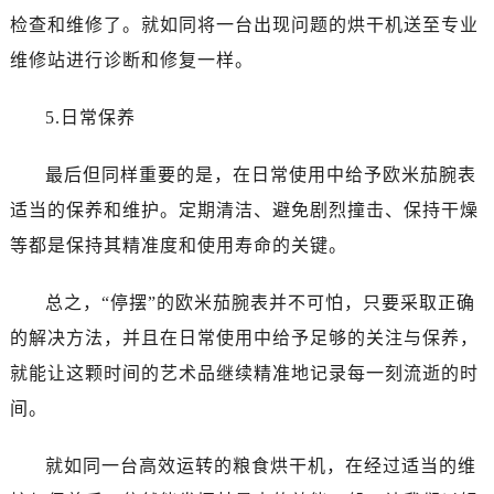
黑龙江省双鸭山市尖山区新兴大街欧米茄售后服务中心（需提前预约）
检查和维修了。就如同将一台出现问题的烘干机送至专业
黑龙江省绥化市北林区新华街与康庄路交叉口欧米茄售后服务中心（需提前预约）
维修站进行诊断和修复一样。
黑龙江省伊春市伊美区通河路欧米茄售后服务中心（需提前预约）
吉林省白城市洮北区明仁南街欧米茄售后服务中心（需提前预约）
5.日常保养
吉林省白山市浑江区浑江大街欧米茄售后服务中心（需提前预约）
吉林省吉林市船营区河南街欧米茄售后服务中心（需提前预约）
最后但同样重要的是，在日常使用中给予欧米茄腕表
吉林省辽源市龙山区人民大街欧米茄售后服务中心（需提前预约）
适当的保养和维护。定期清洁、避免剧烈撞击、保持干燥
吉林省梅河口市新华街道梅河大街欧米茄售后服务中心（需提前预约）
等都是保持其精准度和使用寿命的关键。
吉林省四平市铁东区紫气大路与南九经街交汇处欧米茄售后服务中心（需提前预约）
吉林省松原市宁江区五环大街欧米茄售后服务中心（需提前预约）
总之，“停摆”的欧米茄腕表并不可怕，只要采取正确
吉林省通化市东昌区环通乡江南大街欧米茄售后服务中心（需提前预约）
的解决方法，并且在日常使用中给予足够的关注与保养，
吉林省延边市延吉市解放路欧米茄售后服务中心（需提前预约）
就能让这颗时间的艺术品继续精准地记录每一刻流逝的时
辽宁省鞍山市铁东区站前街欧米茄售后服务中心（需提前预约）
间。
辽宁省本溪市平山区胜利路欧米茄售后服务中心（需提前预约）
辽宁省朝阳市双塔区新华路欧米茄售后服务中心（需提前预约）
就如同一台高效运转的粮食烘干机，在经过适当的维
辽宁省丹东市振兴区七经街欧米茄售后服务中心（需提前预约）