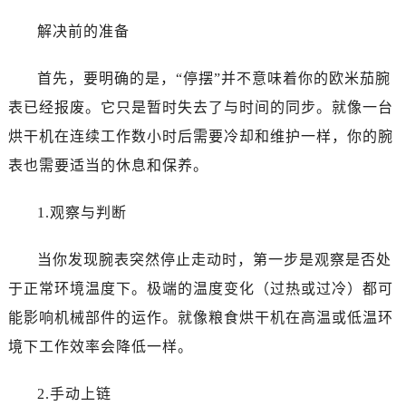
哈尔滨市道里区友谊西路600号富力中心T2座写字楼29层03室（需提前预约）
解决前的准备
大连市中山区人民路15号国际金融大厦7层G室（需提前预约）
佛山市禅城区季华五路57号万科金融中心C座12层1205室（需提前预约）
首先，要明确的是，“停摆”并不意味着你的欧米茄腕
东莞市东城街道鸿福东路1号民盈国贸中心T1写字楼9层907室（需提前预约）
表已经报废。它只是暂时失去了与时间的同步。就像一台
无锡市梁溪区人民中路139号恒隆广场写字楼1座11层1104室（需提前预约）
南通市崇川区工农路57号圆融广场写字楼16层1603室（需提前预约）
烘干机在连续工作数小时后需要冷却和维护一样，你的腕
苏州市苏州工业园区星港街199号苏州中心办公楼C座22层08室（需提前预约）
表也需要适当的休息和保养。
武汉市江汉区解放大道686号世界贸易大厦38层09室（需提前预约）
南宁市青秀区金湖路59号地王大厦12楼1224室（需提前预约）
1.观察与判断
合肥市蜀山区潜山路111号万象城华润大厦B座12楼03室（需提前预约）
当你发现腕表突然停止走动时，第一步是观察是否处
泉州市丰泽区宝洲路729号浦西万达中心写字楼A座7楼709室（需提前预约）
青岛市南区山东路6号华润大厦B座22层04室（需提前预约）
于正常环境温度下。极端的温度变化（过热或过冷）都可
烟台市芝罘区胜利路139号万达金融中心A座907室（需提前预约）
能影响机械部件的运作。就像粮食烘干机在高温或低温环
长春市朝阳区西安大路727号中银大厦A座(旺进大厦)18层09室（需提前预约）
境下工作效率会降低一样。
贵阳市南明区都司高架桥路33号亨特国际金融中心14楼14D（需提前预约）
昆明市盘龙区北京路928号同德昆明广场写字楼10层06室（需提前预约）
2.手动上链