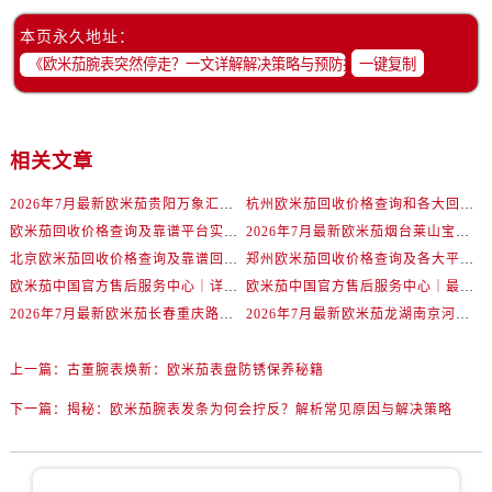
内蒙古自治区赤峰市红山区哈达街欧米茄售后服务中心（需提前预约）
本页永久地址：
内蒙古自治区鄂尔多斯市东胜区伊金霍洛街欧米茄售后服务中心（需提前预约）
一键复制
内蒙古自治区呼伦贝尔市海拉尔区中央街欧米茄售后服务中心（需提前预约）
内蒙古自治区通辽市科尔沁区明仁大街欧米茄售后服务中心（需提前预约）
内蒙古自治区乌海市海勃湾区人民南路欧米茄售后服务中心（需提前预约）
相关文章
内蒙古自治区乌兰察布市集宁区恩和大街欧米茄售后服务中心（需提前预约）
内蒙古自治区锡林郭勒盟市锡林浩特市光明街与额尔敦路交叉口欧米茄售后服务中心（需提前预约）
2026年7月最新欧米茄贵阳万象汇维修保养服务电话
杭州欧米茄回收价格查询和各大回收平台实测排行（2026年7月最新数据）
内蒙古自治区兴安盟市乌兰浩特市兴安大街欧米茄售后服务中心（需提前预约）
欧米茄回收价格查询及靠谱平台实测排行(2026年7月最新)
2026年7月最新欧米茄烟台莱山宝龙广场维修保养服务电话
山西省大同市平城区迎宾街欧米茄售后服务中心（需提前预约）
北京欧米茄回收价格查询及靠谱回收平台实测排行（2026年7月最新数据）
郑州欧米茄回收价格查询及各大平台实测排行(2026年7月最新数据)
山西省晋城市城区黄华街欧米茄售后服务中心（需提前预约）
欧米茄中国官方售后服务中心｜详细地址与售后电话权威信息通知（2026年7月最新）
欧米茄中国官方售后服务中心｜最新维修地址及官方电话权威信息通告（2026年7月最新）
2026年7月最新欧米茄长春重庆路万达广场维修保养服务电话
2026年7月最新欧米茄龙湖南京河西天街维修保养服务电话
山西省晋中市榆次区顺城街欧米茄售后服务中心（需提前预约）
山西省临汾市尧都区解放路欧米茄售后服务中心（需提前预约）
上一篇：
古董腕表焕新：欧米茄表盘防锈保养秘籍
山西省吕梁市离石区永宁中路与建设街交叉口欧米茄售后服务中心（需提前预约）
山西省朔州市朔城区怡西路与鄯阳西街交汇处欧米茄售后服务中心（需提前预约）
下一篇：
揭秘：欧米茄腕表发条为何会拧反？解析常见原因与解决策略
山西省忻州市忻府区和平东街与七一南路交叉口欧米茄售后服务中心（需提前预约）
山西省阳泉市郊区平阳东街与新城大道交叉口欧米茄售后服务中心（需提前预约）