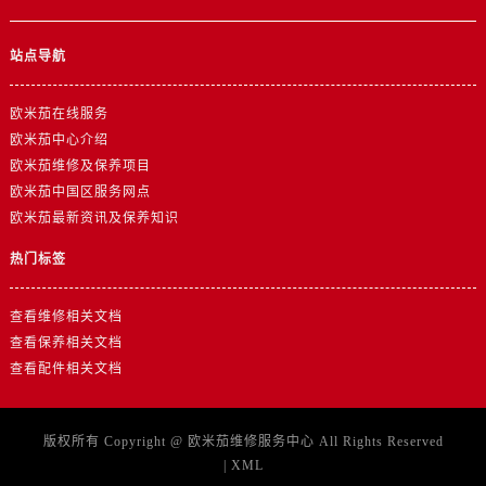
浙江省丽水市莲都区解放街欧米茄售后服务中心（需提前预约）
浙江省宁波市江北区大闸南路500号来福士广场办公楼20层2009室欧米茄售后服务中心（需提前预约）
站点导航
浙江省衢州市柯城区上街欧米茄售后服务中心（需提前预约）
浙江省绍兴市越城区胜利东路379号世茂天际中心写字楼8层805室欧米茄售后服务中心（需提前预约）
欧米茄在线服务
浙江省舟山市定海区解放东路欧米茄售后服务中心（需提前预约）
欧米茄中心介绍
澳门特别行政区大堂区议事亭前地（新马路）欧米茄售后服务中心（需提前预约）
欧米茄维修及保养项目
澳门特别行政区风顺堂区南湾大马路欧米茄售后服务中心（需提前预约）
欧米茄中国区服务网点
欧米茄最新资讯及保养知识
澳门特别行政区花地玛堂区关闸广场欧米茄售后服务中心（需提前预约）
澳门特别行政区花王堂区大三巴商圈欧米茄售后服务中心（需提前预约）
热门标签
澳门特别行政区嘉模堂区官也街欧米茄售后服务中心（需提前预约）
澳门省路氹城市金光大道欧米茄售后服务中心（需提前预约）
查看维修相关文档
澳门特别行政区望德堂区塔石广场欧米茄售后服务中心（需提前预约）
查看保养相关文档
查看配件相关文档
福建省福州市鼓楼区五四路128-1号恒力城写字楼15层03室欧米茄售后服务中心（需提前预约）
福建省厦门市思明区湖滨东路95号万象城华润大厦B座11层1104室欧米茄售后服务中心（需提前预约）
广东省潮州市潮安区新风路与潮汕路交汇处欧米茄售后服务中心（需提前预约）
版权所有 Copyright @
欧米茄维修服务中心
All Rights Reserved
广东省广州市天河区天河路230号万菱汇国际中心A塔7层704室欧米茄售后服务中心（需提前预约）
|
XML