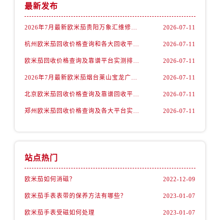
山西省运城市盐湖区河东街欧米茄售后服务中心（需提前预约）
最新发布
山西省长治市潞州区英雄中路欧米茄售后服务中心（需提前预约）
2026年7月最新欧米茄贵阳万象汇维修保养服务电话
2026-07-11
山西省太原市迎泽区迎泽街道解放路15号亨得利名表维修授权店3楼欧米茄售后服务中心（需提前预约）
杭州欧米茄回收价格查询和各大回收平台实测排行（2026年7月最新数据）
2026-07-11
天津市和平区赤峰道136号天津国际金融中心26层2603室欧米茄售后服务中心（需提前预约）
安徽省安庆市迎江区人民路欧米茄售后服务中心（需提前预约）
欧米茄回收价格查询及靠谱平台实测排行(2026年7月最新)
2026-07-11
安徽省蚌埠市蚌山区淮河路欧米茄售后服务中心（需提前预约）
2026年7月最新欧米茄烟台莱山宝龙广场维修保养服务电话
2026-07-11
安徽省亳州市谯城区魏武大道欧米茄售后服务中心（需提前预约）
北京欧米茄回收价格查询及靠谱回收平台实测排行（2026年7月最新数据）
2026-07-11
安徽省池州市贵池区长江路欧米茄售后服务中心（需提前预约）
郑州欧米茄回收价格查询及各大平台实测排行(2026年7月最新数据)
2026-07-11
安徽省滁州市琅琊区南谯北路欧米茄售后服务中心（需提前预约）
安徽省阜阳市颍州区颍州北路欧米茄售后服务中心（需提前预约）
安徽省淮北市相山区淮海路欧米茄售后服务中心（需提前预约）
安徽省淮南市田家庵区国庆中路欧米茄售后服务中心（需提前预约）
站点热门
安徽省黄山市屯溪区黄山西路欧米茄售后服务中心（需提前预约）
欧米茄如何消磁？
2022-12-09
安徽省六安市金安区解放中路欧米茄售后服务中心（需提前预约）
欧米茄手表表带的保养方法有哪些？
2023-01-07
安徽省马鞍山市雨山区湖南西路欧米茄售后服务中心（需提前预约）
安徽省宿州市埇桥区人民中路欧米茄售后服务中心（需提前预约）
欧米茄手表受磁如何处理
2023-01-07