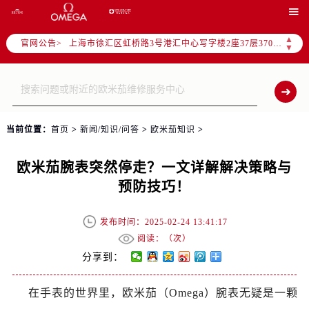
北京市朝阳区建国门外大街甲6号华熙国际中心写字楼D座11层1102室（需提前预约）

天津市和平区赤峰道136号天津国际金融中心写字楼26层2603室（需提前预约）
▲
官网公告>
上海市徐汇区虹桥路3号港汇中心写字楼2座37层3705室（需提前预约）
▼
上海市黄浦区南京东路299号宏伊国际广场写字楼8层806室（需提前预约）
南京市秦淮区中山南路1号（新街口）南京中心写字楼22层C1-1室（需提前预约）
常州市新北区龙锦路1590号现代传媒中心写字楼5号楼10层1008室（需提前预约）
徐州市鼓楼区淮海东路29号苏宁广场IFC国际金融中心写字楼35层3508室（需提前预约）
当前位置：
首页
>
新闻/知识/问答
>
欧米茄知识
>
扬州市邗江区国展路29号星耀天地写字楼1号楼18层1803室（需提前预约）
盐城市盐都区世纪大道5号盐城金融城写字楼1号楼16层1604室（需提前预约）
欧米茄腕表突然停走？一文详解解决策略与
泰州市海陵区永定东路399号置地商务中心东塔写字楼（华润万象城）17层1706室（需提前预约）
预防技巧！
宁波市江北区大闸南路500号来福士广场办公楼20层2009室（需提前预约）
杭州市上城区钱江路1366号华润大厦写字楼A座5层503-5室（需提前预约）
发布时间：2025-02-24 13:41:17
金华市金东区东市南街777号金华万达广场写字楼4号楼22层2209室（需提前预约）
阅读：（
次）
绍兴市越城区胜利东路379号世茂天际中心写字楼8层805室（需提前预约）
分享到：
嘉兴市南湖区广益路705号嘉兴世界贸易中心写字楼A座13层1304室（需提前预约）
在手表的世界里，欧米茄（Omega）腕表无疑是一颗
南昌市红谷滩新区红谷中大道998号绿地双子塔（中央广场）A1座办公楼14层07室（需提前预约）