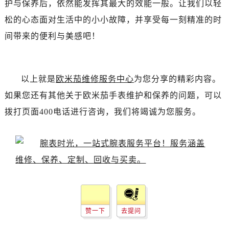
护与保养后，依然能发挥其最大的效能一般。让我们以轻
辽宁省抚顺市新抚区东一路欧米茄售后服务中心（需提前预约）
辽宁省阜新市海州区解放大街欧米茄售后服务中心（需提前预约）
松的心态面对生活中的小小故障，并享受每一刻精准的时
辽宁省葫芦岛市连山区中央路欧米茄售后服务中心（需提前预约）
间带来的便利与美感吧！
辽宁省锦州市古塔区中央大街欧米茄售后服务中心（需提前预约）
辽宁省辽阳市白塔区新运大街欧米茄售后服务中心（需提前预约）
辽宁省盘锦市兴隆台区石油大街欧米茄售后服务中心（需提前预约）
以上就是
欧米茄维修服务中心
为您分享的精彩内容。
辽宁省铁岭市银州区南马路欧米茄售后服务中心（需提前预约）
如果您还有其他关于欧米茄手表维护和保养的问题，可以
辽宁省营口市站前区市府路与渤海大街交叉口欧米茄售后服务中心（需提前预约）
拨打页面400电话进行咨询，我们将竭诚为您服务。
辽宁省沈阳市沈河区中街路137号亨得利名表维修授权店1楼欧米茄售后服务中心（需提前预约）
辽宁省沈阳市沈河区中街路83号亨得利名表维修授权店1楼欧米茄售后服务中心（需提前预约）
北京市朝阳区建国门外大街甲6号华熙国际中心D座11层1102室欧米茄售后服务中心（需提前预约）
北京市东城区东长安街1号王府井东方广场W3座6层602室欧米茄售后服务中心（需提前预约）
河北省保定市竞秀区朝阳北大街北国先天下欧米茄售后服务中心（需提前预约）
内蒙古自治区阿拉善盟市左旗土尔扈特大街欧米茄售后服务中心（需提前预约）
内蒙古自治区巴彦淖尔市临河区新华街欧米茄售后服务中心（需提前预约）
赞一下
去提问
内蒙古自治区包头市青山区幸福路甲3号王府井百货名表维修欧米茄售后服务中心（需提前预约）